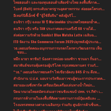
ไทยฮอนด้า และกองทุนฮอนด้าเคียงข้างไทย ลงพื้นที่ภาค...
โบลท์ (Bolt) ยกระดับมาตรฐานอุตสาหกรรม: ต่อยอดโครงก...
อีเทอร์นิตี้เอ็กซ์ ชี้ “ผู้ใช้สื่อจีน” พลังผู้บริโ...
ธนจิรา กรุ๊ป ฉลอง 10 ปี Marimekko ประเทศไทยตอกย้ำค...
ธนจิรา กรุ๊ป หรือ TAN ประกาศผลงานครึ่งปี 68 รายได้...
ส่งต่อความรักด้วย Sunkist Blue Matcha Latte เฉลิมฉ...
ITD จัดงาน She Commerce Forum 2025ปลุกพลังผู้ประกอ...
วธ.เผยบอร์ดคณะอนุกรรมการมรดกโลกทางวัฒนธรรม เห็น
ชอบ...
หมึก มายา พาชิม!! น้องสาวหน่อย-มณฑิรา ชวนมา กิ๋นอา...
สมาพันธ์ชมรมคุ้มครองผู้บริโภค กรุงเทพมหานคร ร่วมกั...
“วธ.” เผยบอร์ดภาพยนตร์ฯ ไฟเขียวอัดงบ 845 ล้าน ดึงห...
สำนักงาน ป.ป.ส. มอบรางวัลทีมเยาวชนผู้ชนะการประกวดค...
สยามอะเมซิ่งพาร์ค เตรียมเปิดเครื่องเล่นทางน้ำใหม่ก...
ปิดฉากมวยไทยสมัครเล่นเยาวชนชิงแชมป์ ปทท. รร.กีฬา เ...
กรมการค้าภายในลงพื้นที่ติดตามสถานการณ์ปุ๋ยเคมีและ ...
โรงมหรสพหลวงศาลาเฉลิมกรุง ร่วมกับ ศูนย์การค้าเซ็นท...