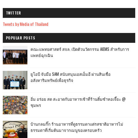
TWITTER
Tweets by Media of Thailand
POPULAR POSTS
คณะแพทยศาสตร์ สจล. เปิดตัวนวัตกรรม AIEMS สำหรับการ
แพทย์ฉุกเฉิน
ยูโอบี จับมือ SAM สนับสนุนเอสเอ็มอี ผ่านสินเชื่อ
อสังหาริมทรัพย์เพื่อธุรกิจ
อิ่ม อร่อย สด สะอาดกับอาหารเช้าที่ร้านติ๋มซำหอเจี๊ยะ @
ชุมพร
บ้านกลมกิ๊ก ร้านอาหารที่ดูธรรมดาแต่รสชาติอาหารไม่
ธรรมดาที่เริ่มต้นมาจากเมนูของครอบครัว