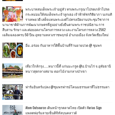
พระบาทสมเด็จพระเจ้าอยู่หัว ทรงพระกรุณาโปรดเกล้าโปรด
กระหม่อมให้สมเด็จพระเจ้าลูกเธอ เจ้าฟ้าพัชรกิติยาภา นเรนทิ
ราเทพยวดี เสด็จแทนพระองค์ไปทรงเปิดงานประชุมวิชาการ
นานาชาติด้านการพัฒนาเกษตรที่สูงอย่างยั่งยืนตามพระราชปณิธาน การ
สืบสาน รักษา และต่อยอดงานโครงการหลวง และงานโครงการหลวง 2562
เฉลิมฉลองครบ 50 ปีณ อุทยานหลวงราชพฤกษ์ อำเภอเมือง จังหวัดเชียงใหม่
อิ่ม..อร่อย กับอาหารใต้พื้นบ้านที่ร้านยายปวด @ ชุมพร
เที่ยวใกล้กรุง......หนาวนี้ที่ แก่นมะกรูด @อ.บ้านไร่ จ.อุทัยธานี
หนาวสุดกลางสยาม ดอกไม้งามกลางป่าเขา
ฟาร์มอินทร์แปลง @ชุมพรฟารม์โคนมธรรมดาที่ไม่ธรรมดา
Atom Outsource เดินหน้ารุกตลาดไทย เปิดตัว Varias Sign
แพลตฟอร์มลายเซ็นดิจิทัลบนคลาวด์