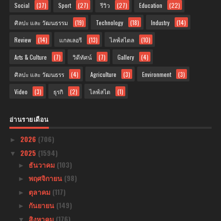
Social
(37)
Sport
(27)
รีวิว
(27)
Education
(22)
ศิลปะ และ วัฒนธรรม
(19)
Technology
(18)
Industry
(14)
Review
(14)
แกลเลอรี
(13)
ไลฟ์สไตล
(10)
Arts & Culture
(7)
วิดีทัศน์
(7)
Gallery
(4)
ศิลปะ และ วัฒนธรร
(4)
Agriculture
(3)
Environment
(3)
Video
(3)
ธุรกิ
(2)
ไลฟ์สไต
(1)
อ่านรายเดือน
2026
(706)
►
2025
(1594)
▼
ธันวาคม
(103)
►
พฤศจิกายน
(98)
►
ตุลาคม
(117)
►
กันยายน
(149)
►
สิงหาคม
(176)
▼