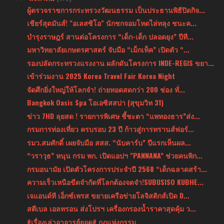
ผู้ตรวจราชการกระทรวงวัฒนธรรม เป็นประธานพิธีปิดกิจ...
เชียร์สุดมันส์! "อเลสซิโอ" นักชกจอมโหดไล่ทลุง ชนะค...
บำรุงราษฎร์ สานต่อโครงการ “เด็ก-เด็ก ปลอดยุง” ปีที...
มหาวิทยาลัยเกษตรศาสตร์ จับมือ “เม็กเท็ค” เปิดตัว “...
รองปลัดกระทรวงแรงงาน ผลักดันโครงการ INDE-REGIS ขยา...
เข้าร่วมงาน 2025 Korea Travel Fair Korea Night
จัดศึกยิ่งใหญ่ให้โลกจำ! ถ่ายทอดสดกว่า 200 ช่อง ทั่...
Bangkok Oasis Spa โอเอซิสสปา (สุขุมวิท 31)
ข่าว 7HD ลุยสด ! รายการพิเศษ ชี้ชะตา “แพทองธาร”ส่ง...
กรมการท่องเที่ยว ครบรอบ 23 ปี ก้าวสู่การทรานส์ฟอร์...
รมว.สมศักดิ์ เผยจับมือ สสส. “นับคาร์บ” ปีแรกเห็นผล...
“วราวุธ” หนุน กรม พก. เปิดแอปฯ "PANNANA” ช่วยคนพิก...
กรมอนามัย เปิดตัวโครงการประจำปี 2568 “เด็กฉลาดสร้า...
ความเร็วเหนือขีดจำกัดที่โลกต้องจดจำ!SUBUSISO KUBHE...
เจแอนด์ที เอ็กซ์เพรส ขยายเครือข่ายโลจิสติกส์เปิด D...
สตีเบล เอลทรอน ส่งโปรฯ เครื่องกรองน้ำราคาสุดคุ้ม ว...
#เรื่องเล่าอาจารย์ยอด# กฎแห่งกรรม