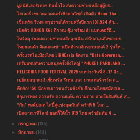
มูลนิธิเฮอริเทจฯ ปันน้ำใจ ส่งความช่วยเหลือสู่ผู้ปร...
ไฮเออร์ เขย่าตลาดแอร์เชิงพาณิชย์ เปิดตัว Haier Tha...
เซ็นทรัล รีเทล สรุปรายได้รวมครึ่งปีแรก 131,924 ล้า...
เปิดตัว HONOR X6c ถึก ทน คุ้ม พร้อม AI แบตเตอรี่อึ...
ไทวัสดุ ระดมความช่วยเหลือฉุกเฉิน สนับสนุนสิ่งของบร...
ไทยฮอนด้า จัดแถลงข่าวเปิดตัวรถจักรยานยนต์ 2 รุ่นให...
ครั้งแรกในเมืองไทย LIRNEasia จัดงาน “Data Governan...
เตรียมพบกับความสนุกครั้งยิ่งใหญ่ “PHUKET PARKLAND ...
HELICONIA FOOD FESTIVAL 2025ระหว่างวันที่ 8–17 สิง...
เปย์แม่สนุกแน่! เซ็นทรัล รีเทล และ มาสเตอร์การ์ด ส...
คึกคัก! 150 นักชกเยาวชนร่วมชิงชัย ศึกมวยไทยสมัครเล...
#กุมารทอง ความรัก ความแค้น ความตาย สายใยสัมพันธ์ ส...
“กัน” พงศ์ปณต ไล่บี้คู่แข่งสุดมันส์ คว้าที่ 5 โลก ...
เปิดฉากเวทีโลก! ฮอกกี้ใต้น้ำ U19 ไทย คว้าอันดับ 4 ...
กรกฎาคม
(135)
►
มิถุนายน
(142)
►