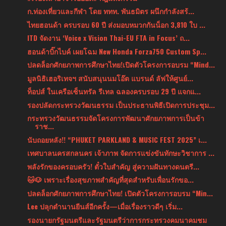
ก.ท่องเที่ยวและกีฬา โดย ททท. พันธมิตร ผนึกกำลังสร้...
ไทยฮอนด้า ครบรอบ 60 ปี ส่งมอบหมวกกันน็อก 3,810 ใบ ...
ITD จัดงาน ‘Voice x Vision Thai-EU FTA in Focus’ ถ...
ฮอนด้าบิ๊กไบค์ เผยโฉม New Honda Forza750 Custom Sp...
ปลดล็อกศักยภาพการศึกษาไทย!เปิดตัวโครงการอบรม “Mind...
มูลนิธิเฮอริเทจฯ สนับสนุนนมโอ๊ต แบรนด์ ลัฟให้ศูนย์...
ท็อปส์ ในเครือเซ็นทรัล รีเทล ฉลองครบรอบ 29 ปี แจกแ...
รองปลัดกระทรวงวัฒนธรรม เป็นประธานพิธีเปิดการประชุม...
กระทรวงวัฒนธรรมจัดโครงการพัฒนาศักยภาพการเป็นข้า
ราช...
นับถอยหลัง!! “PHUKET PARKLAND & MUSIC FEST 2025” เ...
เทศบาลนครสกลนคร เจ้าภาพ จัดการแข่งขันทักษะวิชาการ ...
พลังรักของครอบครัว! ตั๋วใบสำคัญ สู่ความฝันทางดนตรี...
🐱🐶 เพราะเรื่องสุขภาพสำคัญที่สุดสำหรับเพื่อนรักขอ...
ปลดล็อกศักยภาพการศึกษาไทย! เปิดตัวโครงการอบรม “Min...
Lee ปลุกตำนานยีนส์อีกครั้ง—เมื่อเรื่องราวดีๆ เริ่ม...
รองนายกรัฐมนตรีและรัฐมนตรีว่าการกระทรวงคมนาคมชม