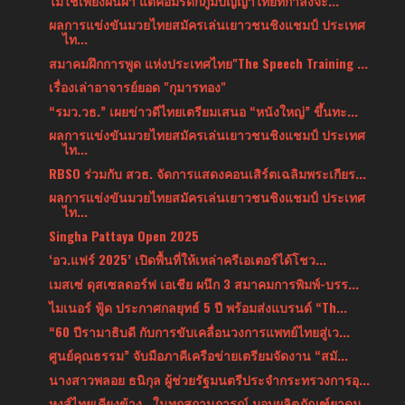
ไม่ใช่เพียงผืนผ้า แต่คือมรดกภูมิปัญญาไทยที่กำลังจะ...
ผลการแข่งขันมวยไทยสมัครเล่นเยาวชนชิงแชมป์ ประเทศ
ไท...
สมาคมฝึกการพูด แห่งประเทศไทย"The Speech Training ...
เรื่องเล่าอาจารย์ยอด "กุมารทอง"
“รมว.วธ.” เผยข่าวดีไทยเตรียมเสนอ “หนังใหญ่” ขึ้นทะ...
ผลการแข่งขันมวยไทยสมัครเล่นเยาวชนชิงแชมป์ ประเทศ
ไท...
RBSO ร่วมกับ สวธ. จัดการแสดงคอนเสิร์ตเฉลิมพระเกียร...
ผลการแข่งขันมวยไทยสมัครเล่นเยาวชนชิงแชมป์ ประเทศ
ไท...
Singha Pattaya Open 2025
‘อว.แฟร์ 2025’ เปิดพื้นที่ให้เหล่าครีเอเตอร์ได้โชว...
เมสเซ่ ดุสเซลดอร์ฟ เอเชีย ผนึก 3 สมาคมการพิมพ์-บรร...
ไมเนอร์ ฟู้ด ประกาศกลยุทธ์ 5 ปี พร้อมส่งแบรนด์ “Th...
“60 ปีรามาธิบดี กับการขับเคลื่อนวงการแพทย์ไทยสู่เว...
ศูนย์คุณธรรม” จับมือภาคีเครือข่ายเตรียมจัดงาน “สมั...
นางสาวพลอย ธนิกุล ผู้ช่วยรัฐมนตรีประจำกระทรวงการอุ...
หงส์ไทยเคียงข้าง...ในทุกสถานการณ์ มอบผลิตภัณฑ์ยาดม...