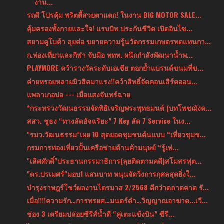
งาน...
รถดี โปรคุ้ม พริตตี้สวยตาแตก! ในงาน BIG MOTOR SALE...
คุ้มครองทั้งกายและใจ! แรบบิท ประกันชีวิต เปิดอินไซ...
สยามคูโบต้า ลุยต่อ ขยายความรู้นวัตกรรมเกษตรทดแทนกา...
ก.ท่องเที่ยวและกีฬา จับมือ ททท. ผนึกกำลังพัฒนาน้ำพ...
PLAYMORE คว้ารางวัลระดับเอเชีย ตอกย้ำแบรนด์ขนมที่ข...
ค่ายหรอยหลายมิวสิคมาแรง!!คว้าสิทธิ์จัดคอนเสิร์ตออน...
แพลาเกอปอ --- เมื่อแสงจันทร์ฉาย
*กระทรวงวัฒนธรรมจัดพิธีเจริญพระพุทธมนต์ (บทโพชฌังค...
สสว. ชูธง “ทางลัดอัจฉริยะ” 7 Key ลัด 7 Service ในง...
"รมว.วัฒนธรรม”เผย 10 สุดยอดชุมชนต้นแบบ “เที่ยวชุมช...
กรมการท่องเที่ยวปั้นเครือข่ายต้านค้ามนุษย์ “รู้เท่...
"เลิศศักดิ์"ประธานกรรมาธิการ(ลุยติดตามคดี)สโมสรฟุต...
"ดร.ปรเมศร์"มอบ1 แสนบาท หนุนจัดวิ่งการกุศลสุดยิ่งใ...
บำรุงราษฎร์โชว์ผลงานไตรมาส 2/2568 ดีกว่าตลาดคาด รั...
เมื่อ!!!!ความรัก…การทรยศ…มนตร์ดำ…วิญญาณอาฆาต...เวี...
ช่อง 3 เตรียมปล่อยซีรีส์น้ำดี “คู่เตะแข้งบิน” ซีรี...