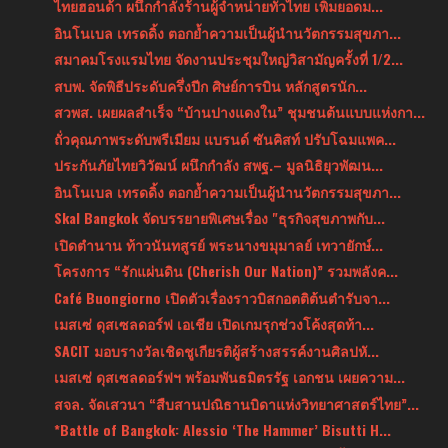
ไทยฮอนด้า ผนึกกำลังร้านผู้จำหน่ายทั่วไทย เพิ่มยอดม...
อินโนเบล เทรดดิ้ง ตอกย้ำความเป็นผู้นำนวัตกรรมสุขภา...
สมาคมโรงแรมไทย จัดงานประชุมใหญ่วิสามัญครั้งที่ 1/2...
สบพ. จัดพิธีประดับครึ่งปีก ศิษย์การบิน หลักสูตรนัก...
สวพส. เผยผลสำเร็จ “บ้านปางแดงใน” ชุมชนต้นแบบแห่งกา...
ถั่วคุณภาพระดับพรีเมียม แบรนด์ ซันคิสท์ ปรับโฉมแพค...
ประกันภัยไทยวิวัฒน์ ผนึกกำลัง สพฐ.– มูลนิธิยุวพัฒน...
อินโนเบล เทรดดิ้ง ตอกย้ำความเป็นผู้นำนวัตกรรมสุขภา...
Skal Bangkok จัดบรรยายพิเศษเรื่อง "ธุรกิจสุขภาพกับ...
เปิดตำนาน ท้าวนันทสูรย์ พระนางขมุมาลย์ เทวายักษ์...
โครงการ “รักแผ่นดิน (Cherish Our Nation)” รวมพลังค...
Café Buongiorno เปิดตัวเรื่องราวบิสกอตติต้นตำรับจา...
เมสเซ่ ดุสเซลดอร์ฟ เอเชีย เปิดเกมรุกช่วงโค้งสุดท้า...
SACIT มอบรางวัลเชิดชูเกียรติผู้สร้างสรรค์งานศิลปหั...
เมสเซ่ ดุสเซลดอร์ฟฯ พร้อมพันธมิตรรัฐ เอกชน เผยความ...
สจล. จัดเสวนา “สืบสานปณิธานบิดาแห่งวิทยาศาสตร์ไทย”...
*Battle of Bangkok: Alessio ‘The Hammer’ Bisutti H...