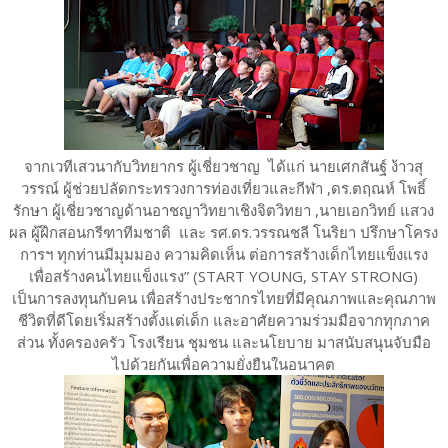
จากเวทีเสวนากับวิทยากร
ผู้เชี่ยวชาญ ​ ได้แก่ นายเศกสันฐ์ ง้าวสุ
วรรณ์ ผู้ช่วยปลัดกระทรวงการท่องเที่ยวและกีฬา ,ดร.ตฤณห์ โพธิ์
รักษา ผู้เชี่ยวชาญด้านอาชญาวิทยาเชิงจิตวิทยา ,นายเอกวิทย์ แสวง
ผล ผู้ฝึกสอนกรีฑาทีมชาติ และ รศ.ดร.วรรณชลี โนริยา ปรึกษาโครง
การฯ ทุกท่านมีมุมมอง ความคิดเห็น ต่อการสร้างเด็กไทยแข็งแรง
เพื่อสร้างคนไทยแข็งแรง” (START YOUNG, STAY STRONG)
เป็นการลงทุนกับคน เพื่อสร้างประชากรไทยที่มีคุณภาพและคุณภาพ
ชีวิตที่ดีโดยเริ่มสร้างตั้งแต่เด็ก และอาศัยความร่วมมือจากทุกภาค
ส่วน ทั้งครองครัว โรงเรียน ชุมชน และนโยบาย มาสนับสนุนจับมือ
ไปด้วยกันเพื่อความยั่งยืนในอนาคต