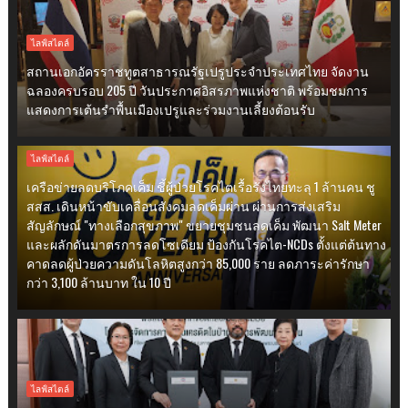
ไลฟ์สไตล์
สถานเอกอัครราชทูตสาธารณรัฐเปรูประจำประเทศไทย จัดงาน
ฉลองครบรอบ 205 ปี วันประกาศอิสรภาพแห่งชาติ พร้อมชมการ
แสดงการเต้นรำพื้นเมืองเปรูและร่วมงานเลี้ยงต้อนรับ
ไลฟ์สไตล์
เครือข่ายลดบริโภคเค็ม ชี้ผู้ป่วยโรคไตเรื้อรังไทยทะลุ 1 ล้านคน ชู
สสส. เดินหน้าขับเคลื่อนสังคมลดเค็มผ่าน ผ่านการส่งเสริม
สัญลักษณ์ "ทางเลือกสุขภาพ" ขยายชุมชนลดเค็ม พัฒนา Salt Meter
และผลักดันมาตรการลดโซเดียม ป้องกันโรคไต-NCDs ตั้งแต่ต้นทาง
คาดลดผู้ป่วยความดันโลหิตสูงกว่า 85,000 ราย ลดภาระค่ารักษา
กว่า 3,100 ล้านบาท ใน 10 ปี
ไลฟ์สไตล์