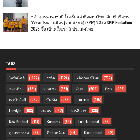
หลักสูตรนานาชาติ โรงเรียนสาธิตมหาวิทยาลัยศรีครินทร
วิโรฒประสานมิตร (ฝ่ายมัธยม) (SPIP) ได้จัด SPIP Hackathon
2023 ขึ้น เป็นครั้งแรกในประเทศไทย
TAGS
ไลฟ์สไตล์
(1472)
ธุรกิจ
(1326)
ผลิตภัณฑ์ใหม่
(767)
ท่องเที่ยว
(721)
ราชการ
(681)
สังคม
(509)
กีฬา
(498)
เทคโนโลยี
(287)
บันเทิง
(283)
Tourism
(195)
Lifestyle
(168)
เกษตร
(162)
การศึกษา
(136)
New Product
(119)
Business
(93)
Entertainment
(66)
อุตสาหกรรม
(63)
สิ่งแวดล้อม
(44)
Government
(42)