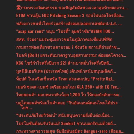
🛣กระทรวงวัฒนธรรม ขอเชิญสัมผัสช่วงเวลาสุดท้ายผลงาน...
ETDA ชวนลุ้น EDC Pitching Season 3 รอบไฟนอลใครคือผ...
พลังเยาวชนทั่วไทยร่วมสร้างสังคมปลอดยาเสพติดป.ป.ส. ...
"asap car rent" หนุน “โปรตี้" ลุยคว้าชัย"ASIAN TOU...
สสท. ร่วมงานประชุมเยาวชนในภูมิภาคเอเชียแปซิฟิก
กรมการท่องเที่ยวชวนตามรอย 7 จังหวัด สถานที่ถ่ายทำซ...
โบลท์ (Bolt) ยกระดับมาตรฐานอุตสาหกรรม: ต่อยอดโครงก...
KCG โชว์กำไรครึ่งปีแรก 221 ล้านบาทมั่นใจครึ่งปีหลั...
มูลนิธิเฮอริเทจ (ประเทศไทย) เดินหน้าสนับสนุนผลิตภั...
ท็อปส์ ในเครือเซ็นทรัล รีเทล ส่งแคมเปญ “Pretty Ugl...
เมอร์เซเดส-เบนซ์ เตรียมเผยโฉม CLA 250+ with EQ Tec...
ไทยฮอนด้า มอบหมวกกันน็อก 1,200 ใบ ให้กองบังคับการต...
บลูไดมอนด์พร้อมไขคำตอบ “กินอัลมอนด์ตอนไหนได้ประ
โยช...
“ประกันภัยไทยวิวัฒน์” สนับสนุนความยั่งยืนต่อเนื่อง...
โปรโมชันต้อนรับวันแม่! Sunkist ชวนบอกรักแม่ด้วยถั่...
กระทรวงสาธารณสุข จับมือพันธมิตร Dengue-zero เตือนย...