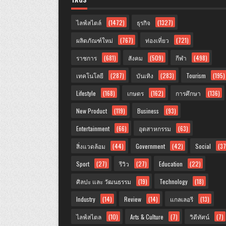
ไลฟ์สไตล์
(1472)
ธุรกิจ
(1327)
ผลิตภัณฑ์ใหม่
(767)
ท่องเที่ยว
(721)
ราชการ
(681)
สังคม
(509)
กีฬา
(498)
เทคโนโลยี
(287)
บันเทิง
(283)
Tourism
(195)
Lifestyle
(168)
เกษตร
(162)
การศึกษา
(136)
New Product
(119)
Business
(93)
Entertainment
(66)
อุตสาหกรรม
(63)
สิ่งแวดล้อม
(44)
Government
(42)
Social
(37
Sport
(27)
รีวิว
(27)
Education
(22)
ศิลปะ และ วัฒนธรรม
(19)
Technology
(18)
Industry
(14)
Review
(14)
แกลเลอรี
(13)
ไลฟ์สไตล
(10)
Arts & Culture
(7)
วิดีทัศน์
(7)