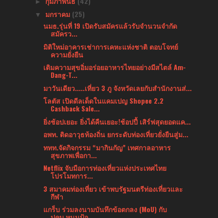
กุมภาพันธ์
(42)
►
มกราคม
(25)
▼
นมธ.รุ่นที่ 19 เปิดรับสมัครแล้วรับจำนวนจำกัด
สมัครว...
มิติใหม่อาคารเช่าการเคหะแห่งชาติ ตอบโจทย์
ความยั่งยืน
เติมความสุขอิ่มอร่อยอาหารไทยอย่างมีสไตล์ Am-
Dang-T...
มาวันเดียว.....เที่ยว 3 ภู จังหวัดเลยกับสำนักงานส่...
โลตัส เปิดดีลเด็ดในแคมเปญ Shopee 2.2
Cashback Sale...
ยิ่งช้อปเยอะ ยิ่งได้คืนเยอะ!ช้อปปี้ เสิร์ฟสุดยอดแค...
อพท. ติดอาวุธท้องถิ่น ยกระดับท่องเที่ยวยั่งยืนสู่ม...
ททท.จัดกิจกรรม “มากินกัญ” เทศกาลอาหาร
สุขภาพเพื่อกา...
Netflix จับมือการท่องเที่ยวแห่งประเทศไทย
โปรโมทการ...
3 สมาคมท่องเที่ยว เข้าพบรัฐมนตรีท่องเที่ยวและ
กีฬา ​
แกร็บ ร่วมลงนามบันทึกข้อตกลง (MoU) กับ
ปคบ.หนุนป้อ...