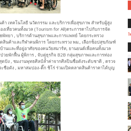
 เทคโนโลยี นวัตกรรม และบริการเพื่อสุขภาพ สำหรับผู้สูง
รท่องเที่ยวคนทั้งมวล (Tourism for All)ตระการตาไปกับการจัด
Tw
พัทยา , บริการด้านสุขภาพและการแพทย์ โดยกระทรวง
อดสินค้าและกีฬาคนพิการ โดยกระทรวง พม., เลือกช็อปสุขภัณฑ์
นและที่อยู่อาศัยของคนวัยสมาร์ท, ยานยนต์เพื่อคนทั้งมวล
่วยพักฟื้น ผู้พิการ , จับคู่ธุรกิจ B2B กลุ่มสุขภาพและการท่อง
ุดปัง , ชมงานพุทธศิลป์ล้ำค่าจากศิลปินชื่อดังระดับชาติ , ตรวจ
ชือดัง , มหาสมปอง-ติ๊ก ชิโร่ ร่วมเปิดตลาดสินค้าราคาได้บุญ