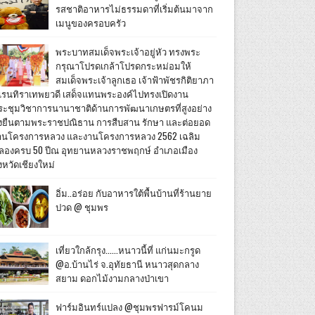
รสชาติอาหารไม่ธรรมดาที่เริ่มต้นมาจาก
เมนูของครอบครัว
พระบาทสมเด็จพระเจ้าอยู่หัว ทรงพระ
กรุณาโปรดเกล้าโปรดกระหม่อมให้
สมเด็จพระเจ้าลูกเธอ เจ้าฟ้าพัชรกิติยาภา
เรนทิราเทพยวดี เสด็จแทนพระองค์ไปทรงเปิดงาน
ระชุมวิชาการนานาชาติด้านการพัฒนาเกษตรที่สูงอย่าง
ั่งยืนตามพระราชปณิธาน การสืบสาน รักษา และต่อยอด
านโครงการหลวง และงานโครงการหลวง 2562 เฉลิม
ลองครบ 50 ปีณ อุทยานหลวงราชพฤกษ์ อำเภอเมือง
งหวัดเชียงใหม่
อิ่ม..อร่อย กับอาหารใต้พื้นบ้านที่ร้านยาย
ปวด @ ชุมพร
เที่ยวใกล้กรุง......หนาวนี้ที่ แก่นมะกรูด
@อ.บ้านไร่ จ.อุทัยธานี หนาวสุดกลาง
สยาม ดอกไม้งามกลางป่าเขา
ฟาร์มอินทร์แปลง @ชุมพรฟารม์โคนม