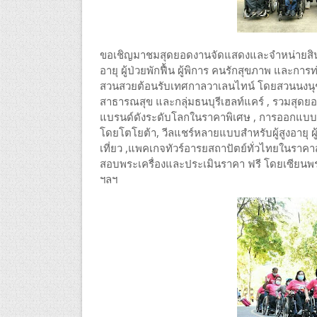
ขอเชิญมาชมสุดยอดงานจัดแสดงและจำหน่ายสินค้า
อายุ ผู้ป่วยพักฟื้น ผู้พิการ คนรักสุขภาพ และกา
สวนสวยต้อนรับเทศกาลวาเลนไทน์ โดยสวนนงนุช
สาธารณสุข และกลุ่มธนบุรีเฮลท์แคร์ , รวมสุดย
แบรนด์ดังระดับโลกในราคาพิเศษ , การออกแบบบ้า
โดยโตโยต้า, วีลแชร์หลายแบบสำหรับผู้สูงอายุ ผู้ป
เที่ยว ,แพคเกจทัวร์อารยสถาปัตย์ทั่วไทยในราคาส
สอบพระเครื่องและประเมินราคา ฟรี โดยเซียนพระ
ฯลฯ