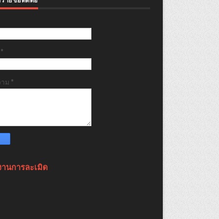
ล
*
วาม
*
งานการละเมิด