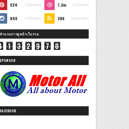
524
7.3m
Followers
Followers
849
286
Followers
Subscribes
จำนวนการดูหน้าเว็บรวม
4
1
3
2
9
7
8
SPONSOR
FACEBOOK