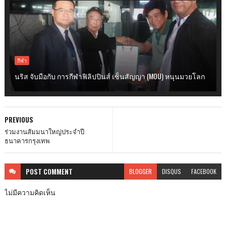
กีฬา
นริส จับมือกับ การกีฬาฟิลิปปินส์ เซ็นสัญญา (MOU) หนุนมวยโลก
PREVIOUS
ร่วมงานสัมมนาใหญ่ประจำปี
ธนาคารกรุงเทพ
POST
COMMENT
BLOGGER
DISQUS
FACEBOOK
ไม่มีความคิดเห็น