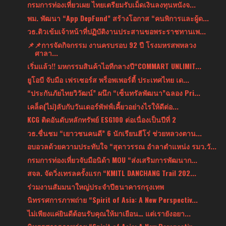
กรมการท่องเที่ยวเผย ไทยเตรียมรับเม็ดเงินลงทุนหนังจ...
พม. พัฒนา “App DepFund” สร้างโอกาส “คนพิการและผู้ด...
วธ.ติวเข้มเจ้าหน้าที่ปฏิบัติงานประสานขอพระราชทานเพ...
📌📌การจัดกิจกรรม งานครบรอบ 92 ปี โรงมหรสพหลวง
ศาลา...
เริ่มแล้ว!! มหกรรมสินค้าไอทีกลางปี“COMMART UNLIMIT...
ยูโอบี จับมือ เฟรเซอร์ส พร็อพเพอร์ตี้ ประเทศไทย เด...
“ประกันภัยไทยวิวัฒน์” ผนึก “เซ็นทรัลพัฒนา”ฉลอง Pri...
เคล็ด(ไม่)ลับกับวันเดอร์พัฟฟ์เคี้ยวอย่างไรให้ดีต่อ...
KCG ติดอันดับหลักทรัพย์ ESG100 ต่อเนื่องเป็นปีที่ 2
วธ.ชื่นชม “เยาวชนคนดี” 6 นักเรียนฮีโร่ ช่วยหลวงตาน...
อบอวลด้วยความประทับใจ “สุดาวรรณ อำลาตำแหน่ง รมว.วั...
กรมการท่องเที่ยวจับมือนิด้า MOU “ส่งเสริมการพัฒนาก...
สจล. จัดวิ่งเทรลครั้งแรก “KMITL DANCHANG Trail 202...
ร่วมงานสัมมนาใหญ่ประจำปีธนาคารกรุงเทพ
นิทรรศการภาพถ่าย “Spirit of Asia: A New Perspectiv...
ไม่เพียงแค่ยินดีต้อนรับคุณให้มาเยือน… แต่เรายังอยา...