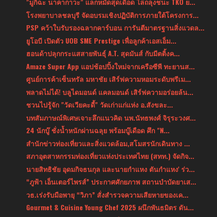
"มูกิฉะ นาคากาวะ" แลกหมัดสุดเดือด ไล่ถลุงชนะ TKO ย...
โรงพยาบาลชลบุรี จัดอบรมเชิงปฏิบัติการภายใต้โครงการ...
PSP คว้าใบรับรองฉลากคาร์บอน การันตีมาตรฐานสิ่งแวดล...
ยูโอบี เปิดตัว UOB SME Prestige เพื่อลูกค้าเอสเอ็ม...
ฮอนด้าปลุกกระแสสายพันธุ์ A.T. สุดมันส์ กับมีตติ้งค...
Amaze Super App แอปช้อปปิ้งใหม่จากเครือซีพี ทะยานส...
ศูนย์การค้าเซ็นทรัล มหาชัย เสิร์ฟความหอมระดับพรีเม...
พลาดไม่ได้! บลูไดมอนด์ แคลมอนด์ เสิร์ฟความอร่อยล้น...
ชวนไปรู้จัก "วัดเวียคะดี้" วัดเก่าแก่แห่ง อ.สังขละ...
บทสัมภาษณ์พิเศษเจาะลึกแนวคิด นพ.นัทธพงศ์ จิรุระวงศ...
24 นักบู๊ ชั่งน้ำหนักผ่านฉลุย พร้อมบู๊เดือด ศึก "N...
สำนักข่าวท่องเที่ยวและสิ่งแวดล้อม,สโมสรนักเดินทาง ...
สภาอุตสาหกรรมท่องเที่ยวแห่งประเทศไทย (สทท.) จัดกิจ...
นายสิทธิชัย อุดมกิจธนกุล และนายกำแหง ตันกำแหง' ร่ว...
“ภูฟ้า เอ็นเตอร์ไพรส์” ประกาศศักยภาพ สถานบำบัดยาเส...
วธ.เร่งรับมือพายุ “วิภา” สั่งสำรวจความเสียหายของเค...
Gourmet & Cuisine Young Chef 2025 ผนึกพันธมิตร ดัน...