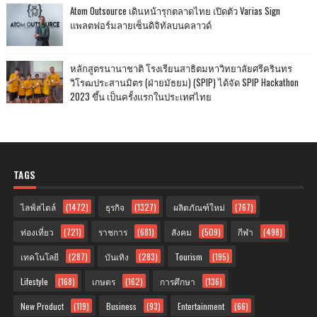
Atom Outsource เดินหน้ารุกตลาดไทย เปิดตัว Varias Sign
แพลตฟอร์มลายเซ็นดิจิทัลบนคลาวด์
หลักสูตรนานาชาติ โรงเรียนสาธิตมหาวิทยาลัยศรีครินทร
วิโรฒประสานมิตร (ฝ่ายมัธยม) (SPIP) ได้จัด SPIP Hackathon
2023 ขึ้น เป็นครั้งแรกในประเทศไทย
TAGS
ไลฟ์สไตล์
(1472)
ธุรกิจ
(1327)
ผลิตภัณฑ์ใหม่
(767)
ท่องเที่ยว
(721)
ราชการ
(681)
สังคม
(509)
กีฬา
(498)
เทคโนโลยี
(287)
บันเทิง
(283)
Tourism
(195)
Lifestyle
(168)
เกษตร
(162)
การศึกษา
(136)
New Product
(119)
Business
(93)
Entertainment
(66)