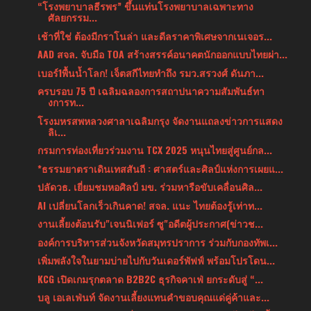
“โรงพยาบาลธีรพร” ขึ้นแท่นโรงพยาบาลเฉพาะทาง
ศัลยกรรม...
เช้าที่ใช่ ต้องมีกราโนล่า และดีลราคาพิเศษจากเนเจอร...
AAD สจล. จับมือ TOA สร้างสรรค์อนาคตนักออกแบบไทยผ่า...
เบอร์1พื้นน้ำโลก! เจ็ตสกีไทยทำถึง รมว.สรวงศ์ ดันภา...
ครบรอบ 75 ปี เฉลิมฉลองการสถาปนาความสัมพันธ์ทา
งการท...
โรงมหรสพหลวงศาลาเฉลิมกรุง จัดงานแถลงข่าวการแสดง
ลิเ...
กรมการท่องเที่ยวร่วมงาน TCX 2025 หนุนไทยสู่ศูนย์กล...
*ธรรมยาตราเดินเทสสันถี : ศาสตร์และศิลป์แห่งการเผยแ...
ปลัดวธ. เยี่ยมชมหอศิลป์ มข. ร่วมหารือขับเคลื่อนศิล...
AI เปลี่ยนโลกเร็วเกินคาด! สจล. แนะ ไทยต้องรู้เท่าท...
งานเลี้ยงต้อนรับ"เจนนิเฟอร์ ซู"อดีตผู้ประกาศ(ข่าวช...
องค์การบริหารส่วนจังหวัดสมุทรปราการ ร่วมกับกองทัพเ...
เพิ่มพลังใจในยามบ่ายไปกับวันเดอร์พัฟฟ์ พร้อมโปรโดน...
KCG เปิดเกมรุกตลาด B2B2C ธุรกิจคาเฟ่ ยกระดับสู่ “...
บลู เอเลเฟ่นท์ จัดงานเลี้ยงแทนคำขอบคุณแด่คู่ค้าและ...