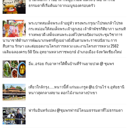
ธรรมดาที่เริ่มต้นมาจากเมนูของครอบครัว
พระบาทสมเด็จพระเจ้าอยู่หัว ทรงพระกรุณาโปรดเกล้าโปรด
กระหม่อมให้สมเด็จพระเจ้าลูกเธอ เจ้าฟ้าพัชรกิติยาภา นเรนทิ
ราเทพยวดี เสด็จแทนพระองค์ไปทรงเปิดงานประชุมวิชาการ
นานาชาติด้านการพัฒนาเกษตรที่สูงอย่างยั่งยืนตามพระราชปณิธาน การ
สืบสาน รักษา และต่อยอดงานโครงการหลวง และงานโครงการหลวง 2562
เฉลิมฉลองครบ 50 ปีณ อุทยานหลวงราชพฤกษ์ อำเภอเมือง จังหวัดเชียงใหม่
อิ่ม..อร่อย กับอาหารใต้พื้นบ้านที่ร้านยายปวด @ ชุมพร
เที่ยวใกล้กรุง......หนาวนี้ที่ แก่นมะกรูด @อ.บ้านไร่ จ.อุทัยธานี
หนาวสุดกลางสยาม ดอกไม้งามกลางป่าเขา
ฟาร์มอินทร์แปลง @ชุมพรฟารม์โคนมธรรมดาที่ไม่ธรรมดา