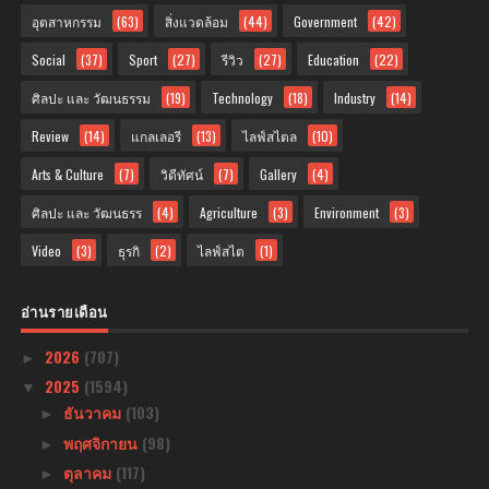
อุตสาหกรรม
(63)
สิ่งแวดล้อม
(44)
Government
(42)
Social
(37)
Sport
(27)
รีวิว
(27)
Education
(22)
ศิลปะ และ วัฒนธรรม
(19)
Technology
(18)
Industry
(14)
Review
(14)
แกลเลอรี
(13)
ไลฟ์สไตล
(10)
Arts & Culture
(7)
วิดีทัศน์
(7)
Gallery
(4)
ศิลปะ และ วัฒนธรร
(4)
Agriculture
(3)
Environment
(3)
Video
(3)
ธุรกิ
(2)
ไลฟ์สไต
(1)
อ่านรายเดือน
2026
(707)
►
2025
(1594)
▼
ธันวาคม
(103)
►
พฤศจิกายน
(98)
►
ตุลาคม
(117)
►