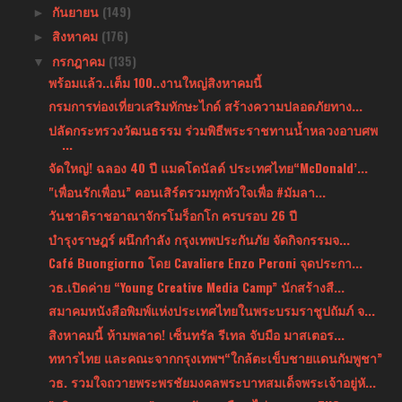
กันยายน
(149)
►
สิงหาคม
(176)
►
กรกฎาคม
(135)
▼
พร้อมแล้ว..เต็ม 100..งานใหญ่สิงหาคมนี้
กรมการท่องเที่ยวเสริมทักษะไกด์ สร้างความปลอดภัยทาง...
ปลัดกระทรวงวัฒนธรรม ร่วมพิธีพระราชทานน้ำหลวงอาบศพ
...
จัดใหญ่! ฉลอง 40 ปี แมคโดนัลด์ ประเทศไทย“McDonald’...
"เพื่อนรักเพื่อน” คอนเสิร์ตรวมทุกหัวใจเพื่อ #มัมลา...
วันชาติราชอาณาจักรโมร็อกโก ครบรอบ 26 ปี
บำรุงราษฎร์ ผนึกกำลัง กรุงเทพประกันภัย จัดกิจกรรมจ...
Café Buongiorno โดย Cavaliere Enzo Peroni จุดประกา...
วธ.เปิดค่าย “Young Creative Media Camp” นักสร้างสื...
สมาคมหนังสือพิมพ์แห่งประเทศไทยในพระบรมราชูปถัมภ์ จ...
สิงหาคมนี้ ห้ามพลาด! เซ็นทรัล รีเทล จับมือ มาสเตอร...
ทหารไทย และคณะจากกรุงเทพฯ“ใกล้ตะเข็บชายแดนกัมพูชา”
วธ. รวมใจถวายพระพรชัยมงคลพระบาทสมเด็จพระเจ้าอยู่หั...