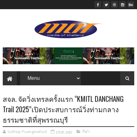
สจล. จัดวิ่งเทรลครั้งแรก “KMITL DANCHANG
Trail 2025”เปิดประสบการณ์วิ่งท่ามกลาง
ธรรมชาติที่สุพรรณบุรี
Suthep Puangmahod
year ago
กีฬา