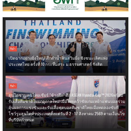
กีฬา
เปิดฉากอย่างยิ่งใหญ่! ศึกดำน้ำฟินสวิมมิ่ง ชิงชนะเลิศแห่ง
ประเทศไทย ครั้งที่ 10 กระหึ่มสระ ม.ธรรมศาสตร์ รังสิต
กีฬา
ฮุนไดชวนคนไทยเชียร์ "ช้างศึก" ศึก ASEAN Hyundai Cup™ 2026พร้อม
รับเสื้อทีมชาติไทยฤดูกาลใหม่ เมื่อไทยคว้าชัยเกมเหย้าแฟนบอลร่วม
ลุ้นผลการแข่งขันและรับเสื้อฟุตบอลทีมชาติไทยเมื่อทดลองขับที่
โชว์รูมฮุนไดทั่วประเทศตั้งแต่วันที่ 2 - 17 สิงหาคม 2569 ตามเงื่อนไข
ที่บริษัทกำหนด