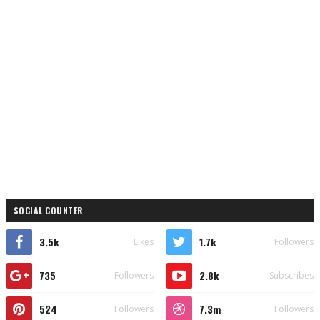
SOCIAL COUNTER
3.5k
1.7k
Likes
Followers
735
2.8k
Followers
Subscribes
524
7.3m
Followers
Followers