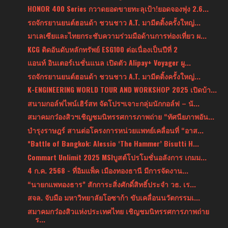
HONOR 400 Series กวาดยอดขายทะลุเป้า!ยอดจองพุ่ง 2.6...
รถจักรยานยนต์ฮอนด้า ชวนชาว A.T. มามีตติ้งครั้งใหญ่...
มาเลเซียและไทยกระชับความร่วมมือด้านการท่องเที่ยว ผ...
KCG ติดอันดับหลักทรัพย์ ESG100 ต่อเนื่องเป็นปีที่ 2
แอนท์ อินเตอร์เนชั่นแนล เปิดตัว Alipay+ Voyager ผู...
รถจักรยานยนต์ฮอนด้า ชวนชาว A.T. มามีตติ้งครั้งใหญ่...
K-ENGINEERING WORLD TOUR AND WORKSHOP 2025 เปิดบ้า...
สนามกอล์ฟไพน์เฮิร์สท จัดโปรฯเจาะกลุ่มนักกอล์ฟ – นั...
สมาคมกว๋องสิวฯเชิญชมนิทรรศการภาพถ่าย “ทัศนียภาพอัน...
บำรุงราษฎร์ สานต่อโครงการหน่วยแพทย์เคลื่อนที่ “อาส...
*Battle of Bangkok: Alessio ‘The Hammer’ Bisutti H...
Commart Unlimit 2025 MSIบูสต์โปรโมชั่นอลังการ เกมม...
4 ก.ค. 2568 - ที่อิมแพ็ค เมืองทองธานี มีการจัดงาน...
“นายกแพทองธาร” สักการะสิ่งศักดิ์สิทธิ์ประจำ วธ. เร...
สจล. จับมือ มหาวิทยาลัยโอซาก้า ขับเคลื่อนนวัตกรรมเ...
สมาคมกว๋องสิวแห่งประเทศไทย เชิญชมนิทรรศการภาพถ่าย
ร...