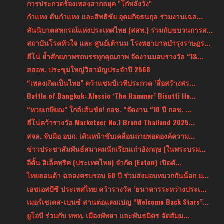
การประกวดร้องเพลงสากลยุค "โก๋หลังวัง"
กำแหง ตันกำแหง และสิทธิชัย อุดมกิจธนกุล ร่วมงานเฉล...
สันนิบาตสหกรณ์แห่งประเทศไทย (สสท.) ร่วมกับขบวนการส...
สถาบันโรคหัวใจ และ ศูนย์เต้านม โรงพยาบาลบำรุงราษฎร...
ฮีโน่ ย้ำศักยภาพรถบรรทุกคุณภาพ จัดงานมอบรางวัล “1&...
สสอท. ประชุมใหญ่วิสามัญประจำปี 2568
“เพลงเกิดเป็นไทย” คว้าแชมป์เวทีประกวด ‘สื่อสร้างสร...
Battle of Bangkok: Alessio ‘The Hammer’ Bisutti He...
“หวยเกษียณ” ใกล้เส้นชัย! กอช. “จัดงาน “10 ปี กอช. ...
ฮีโน่คว้ารางวัล Marketeer No.1 Brand Thailand 2025...
สจล. จับมือ อบก. เดินหน้าขับเคลื่อนถ่ายทอดองค์ความ...
ข่าวประชาสัมพันธ์สมาคมนักเรียนเก่าอังกฤษ (ในพระบรม...
อีตั้น อิเล็คทริค (ประเทศไทย) จำกัด (Eaton) เปิดตั...
ไทยฮอนด้า ฉลองครบรอบ 60 ปี ร่วมส่งมอบหมวกกันน็อก ม...
เอชเอสบีซี ประเทศไทย คว้ารางวัล ‘ธนาคารระหว่างประเ...
เมอร์เซเดส-เบนซ์ สานต่อแคมเปญ “Welcome Back Stars”...
ยูโอบี ร่วมกับ ททท. เมืองพัทยา และพันธมิตร จัดสัมม...