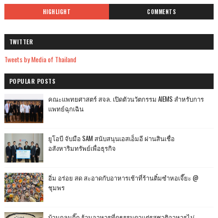
HIGHLIGHT
COMMENTS
TWITTER
Tweets by Media of Thailand
POPULAR POSTS
คณะแพทยศาสตร์ สจล. เปิดตัวนวัตกรรม AIEMS สำหรับการ
แพทย์ฉุกเฉิน
ยูโอบี จับมือ SAM สนับสนุนเอสเอ็มอี ผ่านสินเชื่อ
อสังหาริมทรัพย์เพื่อธุรกิจ
อิ่ม อร่อย สด สะอาดกับอาหารเช้าที่ร้านติ๋มซำหอเจี๊ยะ @
ชุมพร
บ้านกลมกิ๊ก ร้านอาหารที่ดูธรรมดาแต่รสชาติอาหารไม่