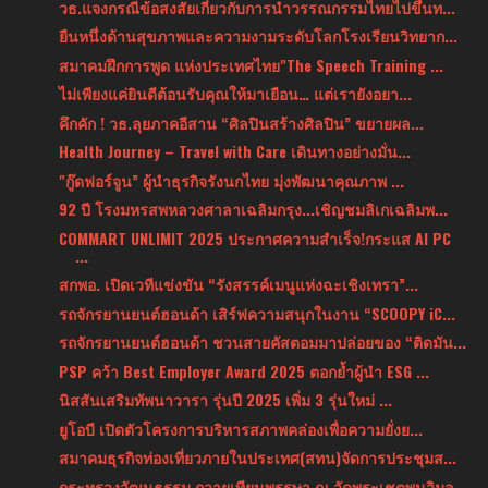
วธ.แจงกรณีข้อสงสัยเกี่ยวกับการนำวรรณกรรมไทยไปขึ้นท...
ยืนหนึ่งด้านสุขภาพและความงามระดับโลกโรงเรียนวิทยาก...
สมาคมฝึกการพูด แห่งประเทศไทย"The Speech Training ...
ไม่เพียงแค่ยินดีต้อนรับคุณให้มาเยือน… แต่เรายังอยา...
คึกคัก ! วธ.ลุยภาคอีสาน “ศิลปินสร้างศิลปิน” ขยายผล...
Health Journey – Travel with Care เดินทางอย่างมั่น...
"กู๊ดฟอร์จูน” ผู้นำธุรกิจรังนกไทย มุ่งพัฒนาคุณภาพ ...
92 ปี โรงมหรสพหลวงศาลาเฉลิมกรุง...เชิญชมลิเกเฉลิมพ...
COMMART UNLIMIT 2025 ประกาศความสำเร็จ!กระแส AI PC
...
สกพอ. เปิดเวทีแข่งขัน “รังสรรค์เมนูแห่งฉะเชิงเทรา”...
รถจักรยานยนต์ฮอนด้า เสิร์ฟความสนุกในงาน “SCOOPY iC...
รถจักรยานยนต์ฮอนด้า ชวนสายคัสตอมมาปล่อยของ “ติดมัน...
PSP คว้า Best Employer Award 2025 ตอกย้ำผู้นำ ESG ...
นิสสันเสริมทัพนาวารา รุ่นปี 2025 เพิ่ม 3 รุ่นใหม่ ...
ยูโอบี เปิดตัวโครงการบริหารสภาพคล่องเพื่อความยั่งย...
สมาคมธุรกิจท่องเที่ยวภายในประเทศ(สทน)จัดการประชุมส...
กระทรวงวัฒนธรรม ถวายเทียนพรรษา ณ วัดพระเชตุพนวิมล...