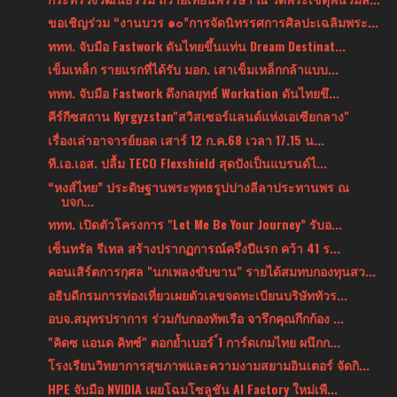
ขอเชิญร่วม “งานบวร ๑๐”การจัดนิทรรศการศิลปะเฉลิมพระ...
ททท. จับมือ Fastwork ดันไทยขึ้นแท่น Dream Destinat...
เข็มเหล็ก รายแรกที่ได้รับ มอก. เสาเข็มเหล็กกล้าแบบ...
ททท. จับมือ Fastwork ดึงกลยุทธ์ Workation ดันไทยขึ...
คีร์กีซสถาน Kyrgyzstan"สวิสเซอร์แลนด์แห่งเอเซียกลาง"
เรื่องเล่าอาจารย์ยอด เสาร์ 12 ก.ค.68 เวลา 17.15 น...
ที.เอ.เอส. ปลื้ม TECO Flexshield สุดปังเป็นแบรนด์ไ...
“หงส์ไทย” ประดิษฐานพระพุทธรูปปางลีลาประทานพร ณ
บจก...
ททท. เปิดตัวโครงการ "Let Me Be Your Journey” รับอ...
เซ็นทรัล รีเทล สร้างปรากฏการณ์ครึ่งปีแรก คว้า 41 ร...
คอนเสิร์ตการกุศล "นกเพลงขับขาน" รายได้สมทบกองทุนสว...
อธิบดีกรมการท่องเที่ยวเผยตัวเลขจดทะเบียนบริษัททัวร...
อบจ.สมุทรปราการ ร่วมกับกองทัพเรือ จารึกคุณกึกก้อง ...
"คิดซ แอนด คิทซ์" ตอกย้ำเบอร์ ์1 การ์ดเกมไทย ผนึกก...
โรงเรียนวิทยาการสุขภาพและความงามสยามอินเตอร์ จัดกิ...
HPE จับมือ NVIDIA เผยโฉมโซลูชัน AI Factory ใหม่เพื...