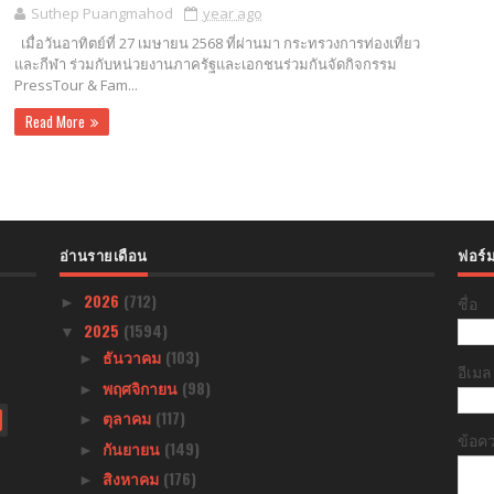
Suthep Puangmahod
year ago
เมื่อวันอาทิตย์ที่ 27 เมษายน 2568 ที่ผ่านมา กระทรวงการท่องเที่ยว
และกีฬา ร่วมกับหน่วยงานภาครัฐและเอกชนร่วมกันจัดกิจกรรม
PressTour & Fam...
Read More
อ่านรายเดือน
ฟอร์ม
2026
(712)
ชื่อ
►
2025
(1594)
▼
ธันวาคม
(103)
►
อีเม
พฤศจิกายน
(98)
►
ตุลาคม
(117)
►
ข้อค
กันยายน
(149)
►
สิงหาคม
(176)
►