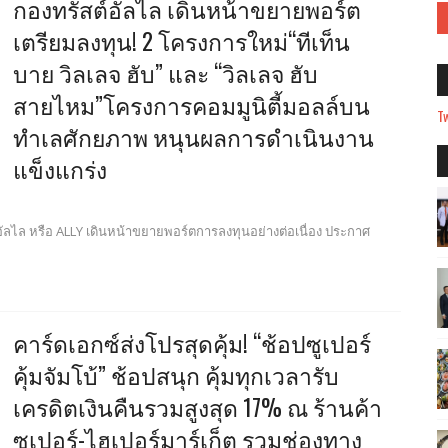
กองทรัสต์อัลไล เดินหน้าขยายพอร์ต
เตรียมลงทุน! 2 โครงการใหม่“ทีเท็น
บาย วิลเลจ ฮับ” และ “วิลเลจ ฮับ
สายไหม”โครงการคอมมูนิตี้มอลล์บน
Tw
ทำเลศักยภาพ หนุนผลการดำเนินงาน
แข็งแกร่ง
 อัลไล หรือ ALLY เดินหน้าขยายพอร์ตการลงทุนอย่างต่อเนื่อง ประกาศ
คาร์ดเอกซ์ส่งโปรสุดคุ้ม! “ช้อปซูเปอร์
คุ้มจัมโบ้” ช้อปสนุก คุ้มทุกเวลารับ
เครดิตเงินคืนรวมสูงสุด 17% ณ ร้านค้า
ซูเปอร์-ไฮเปอร์มาร์เก็ต รวมช่องทาง