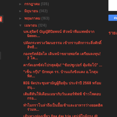
กรกฎาคม
(135)
►
มิถุนายน
(142)
►
พฤษภาคม
(163)
►
)
เมษายน
(124)
▼
นพ.สุจิตร์ บัญญัติปิยพจน์ หัวหน้าทีมแพทย์จาก
ราย
Genes...
ปลัดกระทรวงวัฒนธรรม เข้ากราบสักการะสิ่งศักดิ์
สิทธิ...
กองทรัสต์อัลไล เดินหน้าขยายพอร์ต เตรียมลงทุน!
2 โค...
คาร์ดเอกซ์ส่งโปรสุดคุ้ม! “ช้อปซูเปอร์ คุ้มจัมโบ้” ...
“เซ็น กรุ๊ป” ปักหมุด รร. บ้านแก้งขิงแคง อ.โกสุม
พิส...
KCG จัดประชุมสามัญผู้ถือหุ้น ประจำปี 2568 พร้อม
อนุ...
เติมสีสันให้เดือนเมษากับวันเดอร์พัฟฟ์ ข้าวโพดอบ
กรอ...
ทำไมกราโนล่าถึงเป็นมื้อเช้าและอาหารว่างยอดฮิต
ร่วมห...
เส้นทางท่องเที่ยว One day trip เสน่ห์ใกล้กรุง @