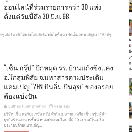
ออนไลน์ที่ร่วมรายการกว่า 30 แห่ง
ตั้งแต่วันนี้ถึง 30 มิ.ย. 68
รซูเปอร์มาร์เก็ตและไฮเปอร์มาร์เก็ตชั้นนำ จัดเต็มแคมเปญแรง “ช้อปซู
น
ป
ย
ง
ฉ
“เซ็น กรุ๊ป” ปักหมุด รร. บ้านแก้งขิงแคง
จั
อ.โกสุมพิสัย จ.มหาสารคามประเดิม
แคมเปญ “ZEN ปันอิ่ม ปันสุข” ของอร่อย
ต้องแบ่งปัน
Suthep Puangmahod
year ago
บริษัท เซ็น คอร์ปอเรชั่น กรุ๊ป จำกัด (มหาชน) หรือ เซ็น กรุ๊ป ผู้นำ
ธุรกิจร้านอาหารชั้นนำของประเทศไทย ที่มี 10 แบรนด์ในเครือ
ประกอบด้วยแบรนด์ญ...