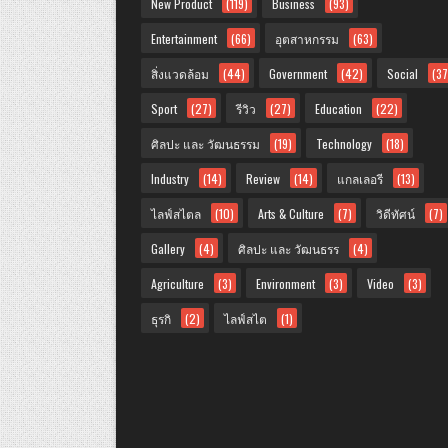
New Product
(119)
Business
(93)
Entertainment
(66)
อุตสาหกรรม
(63)
สิ่งแวดล้อม
(44)
Government
(42)
Social
(37
Sport
(27)
รีวิว
(27)
Education
(22)
ศิลปะ และ วัฒนธรรม
(19)
Technology
(18)
Industry
(14)
Review
(14)
แกลเลอรี
(13)
ไลฟ์สไตล
(10)
Arts & Culture
(7)
วิดีทัศน์
(7)
Gallery
(4)
ศิลปะ และ วัฒนธรร
(4)
Agriculture
(3)
Environment
(3)
Video
(3)
ธุรกิ
(2)
ไลฟ์สไต
(1)