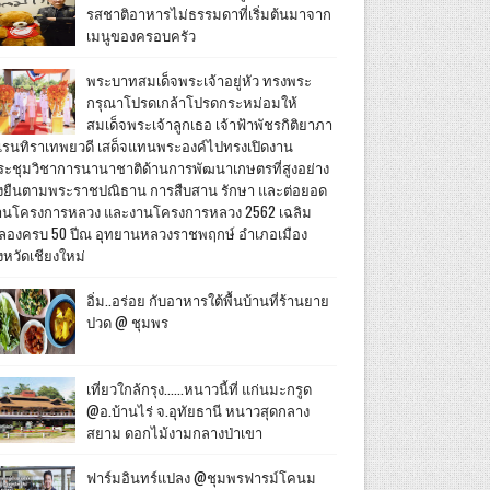
รสชาติอาหารไม่ธรรมดาที่เริ่มต้นมาจาก
เมนูของครอบครัว
พระบาทสมเด็จพระเจ้าอยู่หัว ทรงพระ
กรุณาโปรดเกล้าโปรดกระหม่อมให้
สมเด็จพระเจ้าลูกเธอ เจ้าฟ้าพัชรกิติยาภา
เรนทิราเทพยวดี เสด็จแทนพระองค์ไปทรงเปิดงาน
ระชุมวิชาการนานาชาติด้านการพัฒนาเกษตรที่สูงอย่าง
ั่งยืนตามพระราชปณิธาน การสืบสาน รักษา และต่อยอด
านโครงการหลวง และงานโครงการหลวง 2562 เฉลิม
ลองครบ 50 ปีณ อุทยานหลวงราชพฤกษ์ อำเภอเมือง
งหวัดเชียงใหม่
อิ่ม..อร่อย กับอาหารใต้พื้นบ้านที่ร้านยาย
ปวด @ ชุมพร
เที่ยวใกล้กรุง......หนาวนี้ที่ แก่นมะกรูด
@อ.บ้านไร่ จ.อุทัยธานี หนาวสุดกลาง
สยาม ดอกไม้งามกลางป่าเขา
ฟาร์มอินทร์แปลง @ชุมพรฟารม์โคนม