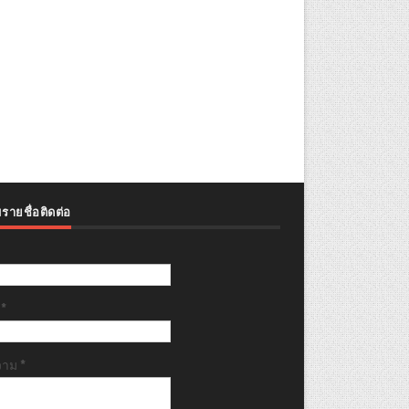
รายชื่อติดต่อ
ล
*
วาม
*