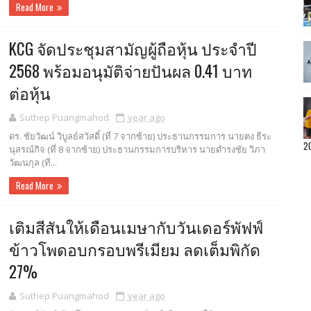
Read More
KCG จัดประชุมสามัญผู้ถือหุ้น ประจำปี
2568 พร้อมอนุมัติจ่ายปันผล 0.41 บาท
ต่อหุ้น
Suthep Puangmahod
year ago
ดร. ชัยวัฒน์ วิบูลย์สวัสดิ์ (ที่ 7 จากซ้าย) ประธานกรรมการ นายตง ธีระ
2
นุสรณ์กิจ (ที่ 8 จากซ้าย) ประธานกรรมการบริหาร นายดำรงชัย วิภา
วัฒนกุล (ที...
Read More
เติมสีสันให้เดือนเมษากับวันเดอร์พัฟฟ์
ข้าวโพดอบกรอบพรีเมียม ลดเต็มพิกัด
27%
Suthep Puangmahod
year ago