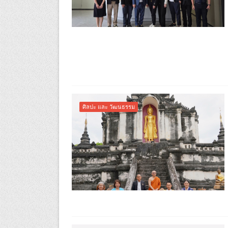
ศิลปะ และ วัฒนธรรม