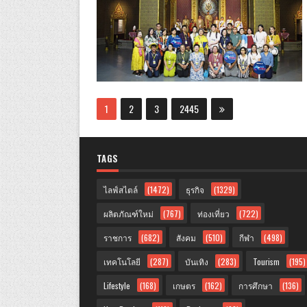
1
2
3
2445
TAGS
ไลฟ์สไตล์
(1472)
ธุรกิจ
(1329)
ผลิตภัณฑ์ใหม่
(767)
ท่องเที่ยว
(722)
ราชการ
(682)
สังคม
(510)
กีฬา
(498)
เทคโนโลยี
(287)
บันเทิง
(283)
Tourism
(195)
Lifestyle
(168)
เกษตร
(162)
การศึกษา
(136)