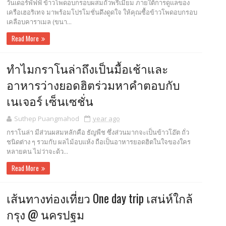
วันเดอร์พัฟฟ์ ข้าวโพดอบกรอบผสมถั่วพรีเมียม ภายใต้การดูแลของ
เครือเฮอริเทจ มาพร้อมโปรโมชั่นดึงดูดใจ ให้คุณซื้อข้าวโพดอบกรอบ
เคลือบคาราเมล (ขนา...
Read More
ทำไมกราโนล่าถึงเป็นมื้อเช้าและ
อาหารว่างยอดฮิตร่วมหาคำตอบกับ
เนเจอร์ เซ็นเซชั่น
Suthep Puangmahod
year ago
กราโนล่า มีส่วนผสมหลักคือ ธัญพืช ซึ่งส่วนมากจะเป็นข้าวโอ๊ต ถั่ว
ชนิดต่าง ๆ รวมกับ ผลไม้อบแห้ง ถือเป็นอาหารยอดฮิตในใจของใคร
หลายคน ไม่ว่าจะด้ว...
Read More
เส้นทางท่องเที่ยว One day trip เสน่ห์ใกล้
กรุง @ นครปฐม