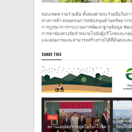
ขอบเขตความร่วมมือ ทั้งสองฝ่ายจะร่วมมือในการ
ทางการค้า ตลอดจนการสนับสนุนด้านทรัพยากรบุ
การบูรณาการกระบวนการพัฒนาฐานข้อมูล พัฒน
การหาช่องทางจัดจำหน่ายไปยังผู้บริโภคและกลุ
และคุณภาพและสามารถสร้างรายได้ที่มั่นคงและยั
SHARE THIS
สังคม
“นิปปอนเ
พระชนม
พระเจ้าอ
อาคาร” 
Art”ภายใ
สังคม
ร่มพระบา
สถานเอกอัครราชทูตโมร็อกโกจัด
รัตนโกสิ