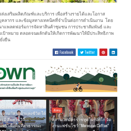
ส่งเสริมผลิตภัณฑ์และบริการ เพื่อสร้างรายได้และโอกาส
คลากร และข้อมูลทางเทคนิคที่จำเป็นต่อการดำเนินงาน โดย
าแพลตฟอร์มการจัดหาสินค้าชุมชน การประชาสัมพันธ์ และ
่มเป้าหมาย ตลอดจนผลักดันให้เกิดการพัฒนาให้มีประสิทธิภาพ
่งยืน
Facebook
Twitter
พนต์” ร่วมกิจกรรมเฉลิม
พรรษาพระบาทสมเด็จ
ยู่หัวพร้อมส่งมอบ “สีทา
สนับสนุนการประกวด “Wall
สังคม
นงาน “สายน้ำแห่งชีวิต ใต้
รมี สืบสานวิถี
สถานเอกอัครราชทูตโมร็อกโก จัด
นทร์”เพื่อพื้นที่สาธารณะ
งานแฟชั่นโชว์ “Moroccan Caftan”