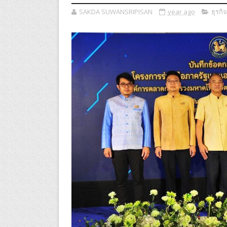
SAKDA SUWANSRIPISAN
year ago
ธุรกิจ