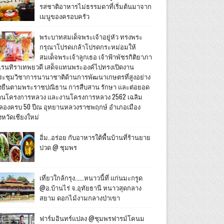
รสชาติอาหารไม่ธรรมดาที่เริ่มต้นมาจาก
เมนูของครอบครัว
พระบาทสมเด็จพระเจ้าอยู่หัว ทรงพระ
กรุณาโปรดเกล้าโปรดกระหม่อมให้
สมเด็จพระเจ้าลูกเธอ เจ้าฟ้าพัชรกิติยาภา
เรนทิราเทพยวดี เสด็จแทนพระองค์ไปทรงเปิดงาน
ระชุมวิชาการนานาชาติด้านการพัฒนาเกษตรที่สูงอย่าง
ั่งยืนตามพระราชปณิธาน การสืบสาน รักษา และต่อยอด
านโครงการหลวง และงานโครงการหลวง 2562 เฉลิม
ลองครบ 50 ปีณ อุทยานหลวงราชพฤกษ์ อำเภอเมือง
งหวัดเชียงใหม่
อิ่ม..อร่อย กับอาหารใต้พื้นบ้านที่ร้านยาย
ปวด @ ชุมพร
เที่ยวใกล้กรุง......หนาวนี้ที่ แก่นมะกรูด
@อ.บ้านไร่ จ.อุทัยธานี หนาวสุดกลาง
สยาม ดอกไม้งามกลางป่าเขา
ฟาร์มอินทร์แปลง @ชุมพรฟารม์โคนม