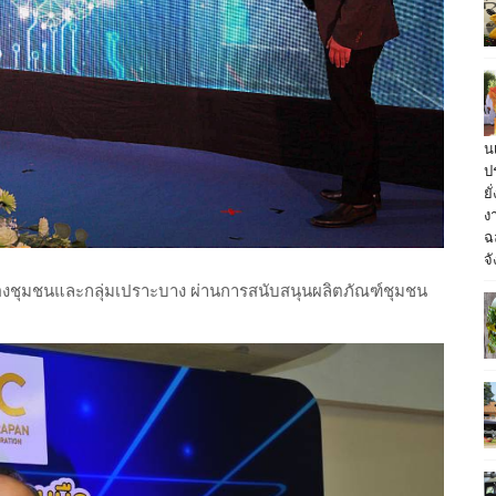
น
ป
ย
ง
ฉ
จั
ของชุมชนและกลุ่มเปราะบาง ผ่านการสนับสนุนผลิตภัณฑ์ชุมชน