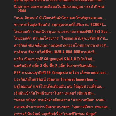
นิวสกายฯ มอบของละศีลอดในเดือนรอมฎอน ประจำปี พ.ศ.
2568
“แนน ชิดชนก” มั่นใจแฟชั่นผ้าไทย ตอบโจทย์ทุกเจนเนอเ...
ชาวหาดใหญ่เตรียมตัว! สนุกสุดเทรนด์ไปกับงาน ‘SCOOPY...
ไทยฮอนด้า ร่วมสนับสนุนงานแข่งบาสเกตบอลFIBA 3x3 Spo...
ไทยฮอนด้า สานต่อโครงการ “ไทยฮอนด้าปลูกเปลี่ยนฟ้า”ส...
คาร์กิลล์ ขับเคลื่อนอนาคตอุตสาหกรรมโภชนาการอาหารสั...
อาดิดาส จัดงานวิ่งซิตี้รัน HAVE A NICE RUNชวนนักวิ...
แกร็บ เปิดเกมรุกปี’ 68 ชูกลยุทธ์ S.M.A.R.Tเน้นโตยั...
นมซันคิสท์ แพ็ค 3 ชิ้น ซื้อ 2 แพ็ค ในราคาพิเศษเพีย...
PSP กางแผนธุรกิจปี 68 ปักหมุดตลาดโลก เล็งขยายตลาดย...
ประกันภัยไทยวิวัฒน์ เปิดค่าย Thaivivat Innovation ...
บลูไดมอนด์ แชร์โปรเด็ดเดือนมีนาคม ให้คุณชวนเพื่อนล...
เริ่มต้นเช้าวันใหม่ด้วยกราโนล่า เนเจอร์ เซ็นเซชั่น...
“พลอย ธนิกุล” สวมผ้าฝ้ายย้อมคราม “ลายนาคน้อย” ลายผ...
สมาคมช่างภาพข่าวสื่อมวลชนฯมอบ “ทุนการศึกษา-ค่าครอง...
อาจารย์ ทินวัฒน์ มฤคพิกษ์เรื่อง“ถนนชีวิตของ นักพูด”