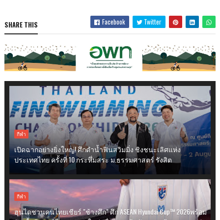
Facebook
Twitter
SHARE THIS
กีฬา
เปิดฉากอย่างยิ่งใหญ่! ศึกดำน้ำฟินสวิมมิ่ง ชิงชนะเลิศแห่ง
ประเทศไทย ครั้งที่ 10 กระหึ่มสระ ม.ธรรมศาสตร์ รังสิต
กีฬา
ฮุนไดชวนคนไทยเชียร์ "ช้างศึก" ศึก ASEAN Hyundai Cup™ 2026พร้อม