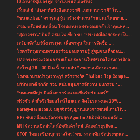
10 อาหารซูเปอร์ฟู้ด จากแบรนด์เฮอริเทจ
เริ่มแล้ว! “สัปดาห์หนังสือแห่งชาติ และนานาชาติ” ให...
“ขนมแม่เอย” จากรุ่นสู่รุ่น สร้างตำนานร้านขนมไทยขาย...
สจล. พร้อมขับเคลื่อน โรงพยาบาลพระจอมเกล้าเจ้าคุณทห...
“สุดาวรรณ” ยินดี ครม.ไฟเขียว ชง “ประเพณีลอยกระทงใน...
เตรียมจัดโบว์ลิ่งการกุศล เพื่อหาทุน ในการจัดซื้อ เ...
โรตารีกรุงเทพมหานครร่วมมอบความรู้ สู่ชุมชนเด็กอ่อน...
ปลัดกระทรวงวัฒนธรรมเป็นประธานในพิธีเปิดโครงการฝึกอ...
จัดใหญ่ 28 - 30 มี.ค.นี้ ยกระดับ “เทศกาลเมืองครามส...
โรงพยาบาลบำรุงราษฎร์ คว้ารางวัล Thailand Top Compa...
บริษัท ยาดี จํากัด ร่วม สนับสนุนการจัดงาน มหกรรม “...
“นมแพะมีญ่า มิลค์ คลายร้อน สดชื่นรับซัมเมอร์!”
ฟรังซัว คุ้กกี้พรีเมียมสไตล์โฮมเมด จัดโปรแรงลด 20%...
Harley-Davidson® ปลุกจิตวิญญาณแห่งการขับขี่ ภายใต้...
HPE ขับเคลื่อนนวัตกรรมยุค Agentic AIเปิดตัวระบบจัด...
MSI จัดงานเปิดตัวไลน์อัพสินค้าใหม่ เดินหน้าธุรกิจแ...
OTOP ไทย เตรียมบุกกวางโจว! พช. ระดมทีม จัดประชุมเต...