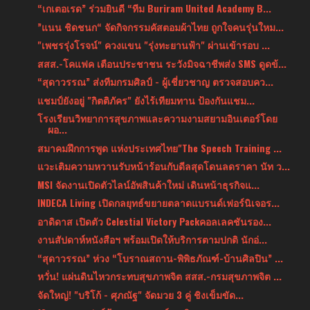
“เกเตอเรด” ร่วมยินดี “ทีม Buriram United Academy B...
”แนน ชิดชนก“ จัดกิจกรรมคัสตอมผ้าไทย ถูกใจคนรุ่นใหม...
"เพชรรุ่งโรจน์" ควงแขน "รุ่งทะยานฟ้า" ผ่านเข้ารอบ ...
สสส.-โคแฟค เตือนประชาชน ระวังมิจฉาชีพส่ง SMS ดูดข้...
“สุดาวรรณ” ส่งทีมกรมศิลป์ - ผู้เชี่ยวชาญ ตรวจสอบคว...
แชมป์ยังอยู่ "กิตติภัคร" ยังไร้เทียมทาน ป้องกันแชม...
โรงเรียนวิทยาการสุขภาพและความงามสยามอินเตอร์โดย
ผอ...
สมาคมฝึกการพูด แห่งประเทศไทย"The Speech Training ...
แวะเติมความหวานรับหน้าร้อนกับดีลสุดโดนลดราคา นัท ว...
MSI จัดงานเปิดตัวไลน์อัพสินค้าใหม่ เดินหน้าธุรกิจแ...
INDECA Living เปิดกลยุทธ์ขยายตลาดแบรนด์เฟอร์นิเจอร...
อาดิดาส เปิดตัว Celestial Victory Packคอลเลคชันรอง...
งานสัปดาห์หนังสือฯ พร้อมเปิดให้บริการตามปกติ นักอ่...
“สุดาวรรณ” ห่วง “โบราณสถาน-พิพิธภัณฑ์-บ้านศิลปิน” ...
หวั่น! แผ่นดินไหวกระทบสุขภาพจิต สสส.-กรมสุขภาพจิต ...
จัดใหญ่! "บริโก้ - ศุภณัฐ" จัดมวย 3 คู่ ชิงเข็มขัด...