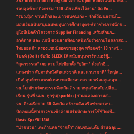
SBS International Bangkok จัดงาน Open Houseแนะนำหล...
รอบสุดท้าย! กิจกรรม “100 เดียวเที่ยวได้งาน” จัด Vo...
“รมว.ปุ๋ง” ชวนเด็กและเยาวชนคนเก่ง – รักษ์วัฒนธรรมไ...
มอบเงินสนับสนุนสมทบทุนการศึกษาบุตร-ธิดาช่างภาพนักข...
ยูโอบีเปิดตัวโครงการ Supplier Financing เสริมศักยภ...
อาดิดาส และ เบเบ้ ชวนสายฟิตมาสนิทกับร่างกายในคลาสอ...
ไทยฮอนด้า ครองแชมป์ยอดขายสูงสุด พร้อมคว้า 13 รางวั...
โบลท์ (Bolt) จับมือ SLEEK EV สนับสนุนพาร์ทเนอร์ผู้...
“สุดาวรรณ” เผย ครม.ไฟเขียวตั้ง “ยุถิกา” นั่งเก้าอี...
แถลงข่าว สัปดาห์หนังสือแห่งชาติ และนานาชาติ” ใหญ่ส...
เปิด! ศูนย์การแพทย์เทศบาลเมืองลาดสวาย พร้อมดูแลสุข...
วธ.โยกย้ายวัฒนธรรมจังหวัด 7 ราย หมุนเวียนสับเปลี่ย...
เรียน รุ่นพี่ นมธ. ทุกรุ่น(sparkles) ร่วมฉลองความส...
วธ. ดึงเครือข่าย 39 จังหวัด สร้างพลังเครือข่ายครอบ...
ปิดเทอมนี้พาเยาวชนเข้าค่ายเสริมทักษะการใช้ชีวิตเพื...
Oasis SpaPATTAYA
"นำขบวน" เตะก้านคอ "จ่ากล้า" ก่อนชนะแต้ม ผ่านฉลุยเ...