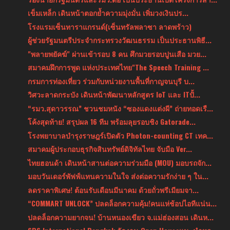
เข็มเหล็ก เดินหน้าตอกย้ำความมุ่งมั่น เพิ่มวงเงินปร...
โรงแรมเซ็นทาราแกรนด์(เซ็นทรัลพลาซา ลาดพร้าว)
ผู้ช่วยรัฐมนตรีประจำกระทรวงวัฒนธรรม เป็นประธานพิธี...
"พลายพยัคฆ์" ผ่านเข้ารอบ 8 คน ศึกมวยรอบปูนเสือ มวย...
สมาคมฝึกการพูด แห่งประเทศไทย"The Speech Training ...
กรมการท่องเที่ยว ร่วมกับหน่วยงานพื้นที่กาญจนบุรี บ...
วิศวะลาดกระบัง เดินหน้าพัฒนาหลักสูตร IoT และ ITปั้...
“รมว.สุดาวรรณ” ชวนชมหนัง “ซองแดงแต่งผี” ถ่ายทอดเรื...
โค้งสุดท้าย! สรุปผล 16 ทีม พร้อมลุยรอบชิง Gatorade...
โรงพยาบาลบำรุงราษฎร์เปิดตัว Photon-counting CT เทค...
สมาคมผู้ประกอบธุรกิจสินทรัพย์ดิจิทัลไทย จับมือ Ver...
ไทยฮอนด้า เดินหน้าสานต่อความร่วมมือ (MOU) มอบรถจัก...
มอบวันเดอร์พัฟฟ์แทนความในใจ ส่งต่อความรักง่าย ๆ ใน...
ลดราคาพิเศษ! ต้อนรับเดือนมีนาคม ด้วยถั่วพรีเมียมจา...
“COMMART UNLOCK” ปลดล็อกความคุ้ม!คนแห่ช้อปไอทีแน่น...
ปลดล็อกความยากจน! บ้านหนองเขียว จ.แม่ฮ่องสอน เดินห...