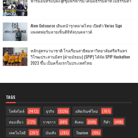
ฟาร์มอินทร์แปลง @ชุมพรฟารม์โคนมธรรมดาที่ไม่ธรรมดา
Atom Outsource เดินหน้ารุกตลาดไทย เปิดตัว Varias Sign
แพลตฟอร์มลายเซ็นดิจิทัลบนคลาวด์
หลักสูตรนานาชาติ โรงเรียนสาธิตมหาวิทยาลัยศรีครินทร
วิโรฒประสานมิตร (ฝ่ายมัธยม) (SPIP) ได้จัด SPIP Hackathon
2023 ขึ้น เป็นครั้งแรกในประเทศไทย
TAGS
ไลฟ์สไตล์
(1472)
ธุรกิจ
(1326)
ผลิตภัณฑ์ใหม่
(767)
ท่องเที่ยว
(721)
ราชการ
(681)
สังคม
(509)
กีฬา
(498)
เทคโนโลยี
(287)
บันเทิง
(283)
Tourism
(195)