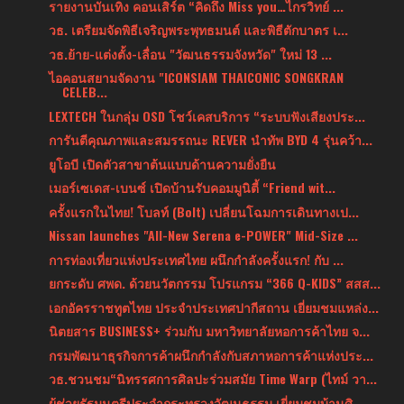
รายงานบันเทิง คอนเสิร์ต “คิดถึง Miss you…ไกรวิทย์ ...
วธ. เตรียมจัดพิธีเจริญพระพุทธมนต์ และพิธีตักบาตร เ...
วธ.ย้าย-แต่งตั้ง-เลื่อน "วัฒนธรรมจังหวัด" ใหม่ 13 ...
ไอคอนสยามจัดงาน "ICONSIAM THAICONIC SONGKRAN
CELEB...
LEXTECH ในกลุ่ม OSD โชว์เคสบริการ “ระบบฟังเสียงประ...
การันตีคุณภาพและสมรรถนะ REVER นำทัพ BYD 4 รุ่นคว้า...
ยูโอบี เปิดตัวสาขาต้นแบบด้านความยั่งยืน
เมอร์เซเดส-เบนซ์ เปิดบ้านรับคอมมูนิตี้ “Friend wit...
ครั้งแรกในไทย! โบลท์ (Bolt) เปลี่ยนโฉมการเดินทางเป...
Nissan launches "All-New Serena e-POWER" Mid-Size ...
การท่องเที่ยวแห่งประเทศไทย ผนึกกำลังครั้งแรก! กับ ...
ยกระดับ ศพด. ด้วยนวัตกรรม โปรแกรม “366 Q-KIDS” สสส...
เอกอัครราชทูตไทย ประจำประเทศปากีสถาน เยี่ยมชมแหล่ง...
นิตยสาร BUSINESS+ ร่วมกับ มหาวิทยาลัยหอการค้าไทย จ...
กรมพัฒนาธุรกิจการค้าผนึกกำลังกับสภาหอการค้าแห่งประ...
วธ.ชวนชม“นิทรรศการศิลปะร่วมสมัย Time Warp (ไทม์ วา...
ผู้ช่วยรัฐมนตรีประจำกระทรวงวัฒนธรรม เยี่ยมชมบ้านศิ...