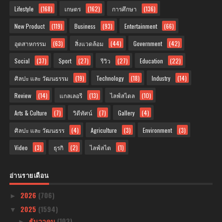
Lifestyle
(168)
เกษตร
(162)
การศึกษา
(136)
New Product
(119)
Business
(93)
Entertainment
(66)
อุตสาหกรรม
(63)
สิ่งแวดล้อม
(44)
Government
(42)
Social
(37)
Sport
(27)
รีวิว
(27)
Education
(22)
ศิลปะ และ วัฒนธรรม
(19)
Technology
(18)
Industry
(14)
Review
(14)
แกลเลอรี
(13)
ไลฟ์สไตล
(10)
Arts & Culture
(7)
วิดีทัศน์
(7)
Gallery
(4)
ศิลปะ และ วัฒนธรร
(4)
Agriculture
(3)
Environment
(3)
Video
(3)
ธุรกิ
(2)
ไลฟ์สไต
(1)
อ่านรายเดือน
2026
(706)
►
2025
(1594)
▼
ธันวาคม
(103)
►