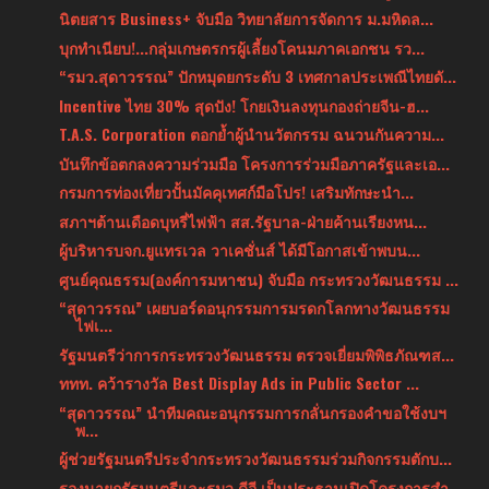
นิตยสาร Business+ จับมือ วิทยาลัยการจัดการ ม.มหิดล...
บุกทำเนียบ!...กลุ่มเกษตรกรผู้เลี้ยงโคนมภาคเอกชน รว...
“รมว.สุดาวรรณ” ปักหมุดยกระดับ 3 เทศกาลประเพณีไทยดั...
Incentive ไทย 30% สุดปัง! โกยเงินลงทุนกองถ่ายจีน-ฮ...
T.A.S. Corporation ตอกย้ำผู้นำนวัตกรรม ฉนวนกันความ...
บันทึกข้อตกลงความร่วมมือ โครงการร่วมมือภาครัฐและเอ...
กรมการท่องเที่ยวปั้นมัคคุเทศก์มือโปร! เสริมทักษะนำ...
สภาฯต้านเดือดบุหรี่ไฟฟ้า สส.รัฐบาล-ฝ่ายค้านเรียงหน...
ผู้บริหารบจก.ยูแทรเวล วาเคชั่นส์ ได้มีโอกาสเข้าพบน...
ศูนย์คุณธรรม(องค์การมหาชน) จับมือ กระทรวงวัฒนธรรม ...
“สุดาวรรณ” เผยบอร์ดอนุกรรมการมรดกโลกทางวัฒนธรรม
ไฟเ...
รัฐมนตรีว่าการกระทรวงวัฒนธรรม ตรวจเยี่ยมพิพิธภัณฑส...
ททท. คว้ารางวัล Best Display Ads in Public Sector ...
“สุดาวรรณ” นำทีมคณะอนุกรรมการกลั่นกรองคำขอใช้งบฯ
พ...
ผู้ช่วยรัฐมนตรีประจำกระทรวงวัฒนธรรมร่วมกิจกรรมตักบ...
รองนายกรัฐมนตรีและรมว.ดีอี เป็นประธานเปิดโครงการสำ...