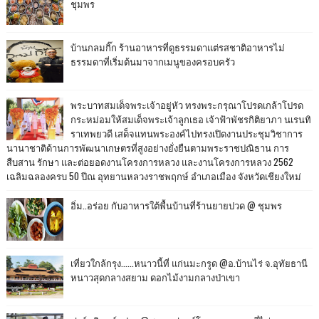
ชุมพร
บ้านกลมกิ๊ก ร้านอาหารที่ดูธรรมดาแต่รสชาติอาหารไม่
ธรรมดาที่เริ่มต้นมาจากเมนูของครอบครัว
พระบาทสมเด็จพระเจ้าอยู่หัว ทรงพระกรุณาโปรดเกล้าโปรด
กระหม่อมให้สมเด็จพระเจ้าลูกเธอ เจ้าฟ้าพัชรกิติยาภา นเรนทิ
ราเทพยวดี เสด็จแทนพระองค์ไปทรงเปิดงานประชุมวิชาการ
นานาชาติด้านการพัฒนาเกษตรที่สูงอย่างยั่งยืนตามพระราชปณิธาน การ
สืบสาน รักษา และต่อยอดงานโครงการหลวง และงานโครงการหลวง 2562
เฉลิมฉลองครบ 50 ปีณ อุทยานหลวงราชพฤกษ์ อำเภอเมือง จังหวัดเชียงใหม่
อิ่ม..อร่อย กับอาหารใต้พื้นบ้านที่ร้านยายปวด @ ชุมพร
เที่ยวใกล้กรุง......หนาวนี้ที่ แก่นมะกรูด @อ.บ้านไร่ จ.อุทัยธานี
หนาวสุดกลางสยาม ดอกไม้งามกลางป่าเขา