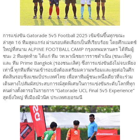
การแข่งขัน Gatorade 5v5 Football 2025 เข้มข้นขึ้นทุกขณะ
ล่าสุด 16 ทีมสุดแกร่ง ผ่านรอบคัดเลือกเป็นที่เรียบร้อย โดยศึกแมตช์
ใหญ่ที่สนาม ALPINE FOOTBALL CAMP กรุงเทพมหานคร ได้ทีมผู้
ชนะ 2 ทีมสุดท้าย ได้แก่ ทีม วท.พาณิชยการราชดำเนิน (ชนะเลิศ)
และ ทีม Prime Bangkok (รองชนะเลิศ) ซึ่งการแข่งขันยังไม่จบเพียง
เท่านี้ ทุกทีมที่ผ่านเข้ารอบยังต้องเตรียมความพร้อมและลุยต่อในศึก
ตัดสินรอบชิงแชมป์ประเทศไทย เพื่อหาทีมผู้ชนะหนึ่งเดียวที่จะร่วม
เดินทางไปสัมผัสประสบการณ์สุดพิเศษในการแข่งขันระดับโลกที่ทุก
คนต่างตั้งตารอในรายการ “Gatorade UCL Final 5v5 Experience”
สุดยิ่งใหญ่ ที่เมืองมิวนิค ประเทศเยอรมนี