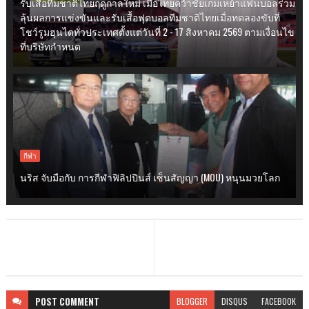
รับเสื้อทีมชาติไทยฤดูกาลใหม่ เมื่อไทยคว้าชัยเกมเหย้าแฟนบอลร่วม
ลุ้นผลการแข่งขันและรับเสื้อฟุตบอลทีมชาติไทยเมื่อทดลองขับที่
โชว์รูมฮุนไดทั่วประเทศตั้งแต่วันที่ 2 - 17 สิงหาคม 2569 ตามเงื่อนไข
ที่บริษัทกำหนด
กีฬา
นริส จับมือกับ การกีฬาฟิลิปปินส์ เซ็นสัญญา (MOU) หนุนมวยโลก
POST
COMMENT
BLOGGER
DISQUS
FACEBOOK