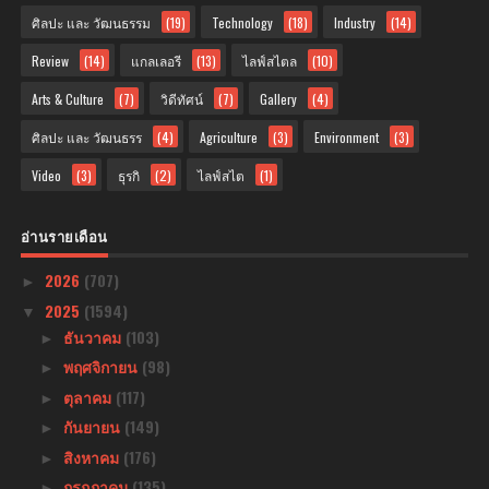
ศิลปะ และ วัฒนธรรม
(19)
Technology
(18)
Industry
(14)
Review
(14)
แกลเลอรี
(13)
ไลฟ์สไตล
(10)
Arts & Culture
(7)
วิดีทัศน์
(7)
Gallery
(4)
ศิลปะ และ วัฒนธรร
(4)
Agriculture
(3)
Environment
(3)
Video
(3)
ธุรกิ
(2)
ไลฟ์สไต
(1)
อ่านรายเดือน
2026
(707)
►
2025
(1594)
▼
ธันวาคม
(103)
►
พฤศจิกายน
(98)
►
ตุลาคม
(117)
►
กันยายน
(149)
►
สิงหาคม
(176)
►
กรกฎาคม
(135)
►