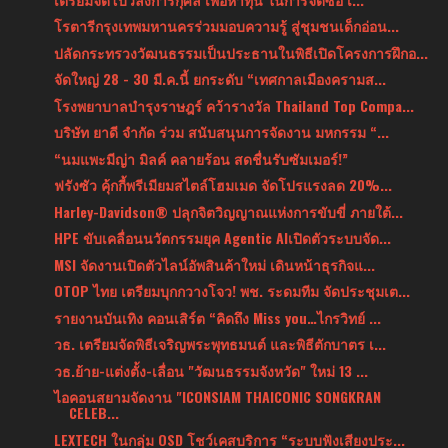
โรตารีกรุงเทพมหานครร่วมมอบความรู้ สู่ชุมชนเด็กอ่อน...
ปลัดกระทรวงวัฒนธรรมเป็นประธานในพิธีเปิดโครงการฝึกอ...
จัดใหญ่ 28 - 30 มี.ค.นี้ ยกระดับ “เทศกาลเมืองครามส...
โรงพยาบาลบำรุงราษฎร์ คว้ารางวัล Thailand Top Compa...
บริษัท ยาดี จํากัด ร่วม สนับสนุนการจัดงาน มหกรรม “...
“นมแพะมีญ่า มิลค์ คลายร้อน สดชื่นรับซัมเมอร์!”
ฟรังซัว คุ้กกี้พรีเมียมสไตล์โฮมเมด จัดโปรแรงลด 20%...
Harley-Davidson® ปลุกจิตวิญญาณแห่งการขับขี่ ภายใต้...
HPE ขับเคลื่อนนวัตกรรมยุค Agentic AIเปิดตัวระบบจัด...
MSI จัดงานเปิดตัวไลน์อัพสินค้าใหม่ เดินหน้าธุรกิจแ...
OTOP ไทย เตรียมบุกกวางโจว! พช. ระดมทีม จัดประชุมเต...
รายงานบันเทิง คอนเสิร์ต “คิดถึง Miss you…ไกรวิทย์ ...
วธ. เตรียมจัดพิธีเจริญพระพุทธมนต์ และพิธีตักบาตร เ...
วธ.ย้าย-แต่งตั้ง-เลื่อน "วัฒนธรรมจังหวัด" ใหม่ 13 ...
ไอคอนสยามจัดงาน "ICONSIAM THAICONIC SONGKRAN
CELEB...
LEXTECH ในกลุ่ม OSD โชว์เคสบริการ “ระบบฟังเสียงประ...