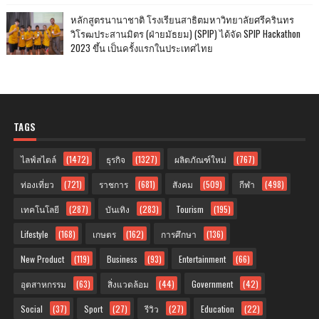
หลักสูตรนานาชาติ โรงเรียนสาธิตมหาวิทยาลัยศรีครินทร
วิโรฒประสานมิตร (ฝ่ายมัธยม) (SPIP) ได้จัด SPIP Hackathon
2023 ขึ้น เป็นครั้งแรกในประเทศไทย
TAGS
ไลฟ์สไตล์
(1472)
ธุรกิจ
(1327)
ผลิตภัณฑ์ใหม่
(767)
ท่องเที่ยว
(721)
ราชการ
(681)
สังคม
(509)
กีฬา
(498)
เทคโนโลยี
(287)
บันเทิง
(283)
Tourism
(195)
Lifestyle
(168)
เกษตร
(162)
การศึกษา
(136)
New Product
(119)
Business
(93)
Entertainment
(66)
อุตสาหกรรม
(63)
สิ่งแวดล้อม
(44)
Government
(42)
Social
(37)
Sport
(27)
รีวิว
(27)
Education
(22)