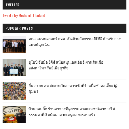
TWITTER
Tweets by Media of Thailand
POPULAR POSTS
คณะแพทยศาสตร์ สจล. เปิดตัวนวัตกรรม AIEMS สำหรับการ
แพทย์ฉุกเฉิน
ยูโอบี จับมือ SAM สนับสนุนเอสเอ็มอี ผ่านสินเชื่อ
อสังหาริมทรัพย์เพื่อธุรกิจ
อิ่ม อร่อย สด สะอาดกับอาหารเช้าที่ร้านติ๋มซำหอเจี๊ยะ @
ชุมพร
บ้านกลมกิ๊ก ร้านอาหารที่ดูธรรมดาแต่รสชาติอาหารไม่
ธรรมดาที่เริ่มต้นมาจากเมนูของครอบครัว