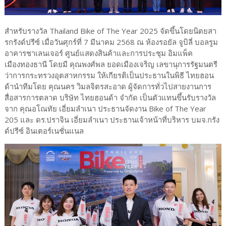
สำหรับรางวัล Thailand Bike of The Year 2025 จัดขึ้นโดยนิตยสา
รกรังด์ปรีซ์ เมื่อวันศุกร์ที่ 7 มีนาคม 2568 ณ ห้องรอยัล จูบิลี่ บอลรูม
อาคารชาเลนเจอร์ ศูนย์แสดงสินค้าและการประชุม อิมแพ็ค
เมืองทองธานี โดยมี คุณพงศ์พล ยอดเมืองเจริญ เลขานุการรัฐมนตรี
ว่าการกระทรวงอุตสาหกรรม ให้เกียรติเป็นประธานในพิธี ไทยฮอน
ด้านำทีมโดย คุณนคร วิมลจิตรสะอาด ผู้จัดการทั่วไปสายงานการ
สื่อสารการตลาด บริษัท ไทยฮอนด้า จำกัด เป็นตัวแทนขึ้นรับรางวัล
จาก คุณอโณทัย เอี่ยมลำเนา ประธานจัดงาน Bike of The Year
205 และ ดร.ปราจิน เอี่ยมลำเนา ประธานเจ้าหน้าที่บริหาร บมจ.กรัง
ด์ปรีซ์ อินเตอร์เนชั่นแนล