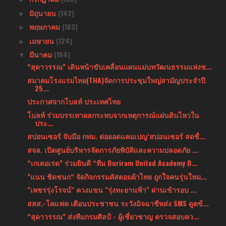
มิถุนายน
(142)
►
พฤษภาคม
(163)
►
เมษายน
(124)
►
มีนาคม
(164)
▼
“สุดาวรรณ” เดินหน้าขับเคลื่อนแผนแม่บทวัฒนธรรมแห่งช...
สมาคมโรงแรมไทย(THA)จัดการประชุมใหญ่สามัญประจำปี
25...
ประกาศจากโบลท์ ประเทศไทย
โบลท์ ร่วมบรรเทาผลกระทบจากเหตุการณ์แผ่นดินไหวใน
ประ...
สปอนเซอร์ จับมือ กทม. ต่อยอดแคมเปญ‘สปอนเซอร์ สดชื่...
สจล. เปิดศูนย์บริหารจัดการภัยพิบัติและความปลอดภัย ...
“เกเตอเรด” ร่วมยินดี “ทีม Buriram United Academy B...
”แนน ชิดชนก“ จัดกิจกรรมคัสตอมผ้าไทย ถูกใจคนรุ่นใหม...
"เพชรรุ่งโรจน์" ควงแขน "รุ่งทะยานฟ้า" ผ่านเข้ารอบ ...
สสส.-โคแฟค เตือนประชาชน ระวังมิจฉาชีพส่ง SMS ดูดข้...
“สุดาวรรณ” ส่งทีมกรมศิลป์ - ผู้เชี่ยวชาญ ตรวจสอบคว...