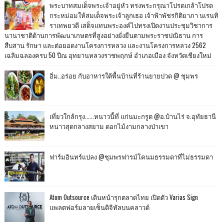
พระบาทสมเด็จพระเจ้าอยู่หัว ทรงพระกรุณาโปรดเกล้าโปรด
กระหม่อมให้สมเด็จพระเจ้าลูกเธอ เจ้าฟ้าพัชรกิติยาภา นเรนทิ
ราเทพยวดี เสด็จแทนพระองค์ไปทรงเปิดงานประชุมวิชาการ
นานาชาติด้านการพัฒนาเกษตรที่สูงอย่างยั่งยืนตามพระราชปณิธาน การ
สืบสาน รักษา และต่อยอดงานโครงการหลวง และงานโครงการหลวง 2562
เฉลิมฉลองครบ 50 ปีณ อุทยานหลวงราชพฤกษ์ อำเภอเมือง จังหวัดเชียงใหม่
อิ่ม..อร่อย กับอาหารใต้พื้นบ้านที่ร้านยายปวด @ ชุมพร
เที่ยวใกล้กรุง......หนาวนี้ที่ แก่นมะกรูด @อ.บ้านไร่ จ.อุทัยธานี
หนาวสุดกลางสยาม ดอกไม้งามกลางป่าเขา
ฟาร์มอินทร์แปลง @ชุมพรฟารม์โคนมธรรมดาที่ไม่ธรรมดา
Atom Outsource เดินหน้ารุกตลาดไทย เปิดตัว Varias Sign
แพลตฟอร์มลายเซ็นดิจิทัลบนคลาวด์