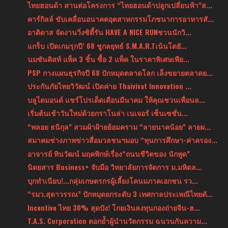
ไทยฮอนด้า สานต่อโครงการ “ไทยฮอนด้าปลูกเปลี่ยนฟ้า”ส...
คาร์กิลล์ ขับเคลื่อนอนาคตอุตสาหกรรมโภชนาการอาหารสั...
อาดิดาส จัดงานวิ่งซิตี้รัน HAVE A NICE RUNชวนนักวิ...
แกร็บ เปิดเกมรุกปี’ 68 ชูกลยุทธ์ S.M.A.R.Tเน้นโตยั...
นมซันคิสท์ แพ็ค 3 ชิ้น ซื้อ 2 แพ็ค ในราคาพิเศษเพีย...
PSP กางแผนธุรกิจปี 68 ปักหมุดตลาดโลก เล็งขยายตลาดย...
ประกันภัยไทยวิวัฒน์ เปิดค่าย Thaivivat Innovation ...
บลูไดมอนด์ แชร์โปรเด็ดเดือนมีนาคม ให้คุณชวนเพื่อนล...
เริ่มต้นเช้าวันใหม่ด้วยกราโนล่า เนเจอร์ เซ็นเซชั่น...
“พลอย ธนิกุล” สวมผ้าฝ้ายย้อมคราม “ลายนาคน้อย” ลายผ...
สมาคมช่างภาพข่าวสื่อมวลชนฯมอบ “ทุนการศึกษา-ค่าครอง...
อาจารย์ ทินวัฒน์ มฤคพิกษ์เรื่อง“ถนนชีวิตของ นักพูด”
นิตยสาร Business+ จับมือ วิทยาลัยการจัดการ ม.มหิดล...
บุกทำเนียบ!...กลุ่มเกษตรกรผู้เลี้ยงโคนมภาคเอกชน รว...
“รมว.สุดาวรรณ” ปักหมุดยกระดับ 3 เทศกาลประเพณีไทยดั...
Incentive ไทย 30% สุดปัง! โกยเงินลงทุนกองถ่ายจีน-ฮ...
T.A.S. Corporation ตอกย้ำผู้นำนวัตกรรม ฉนวนกันความ...