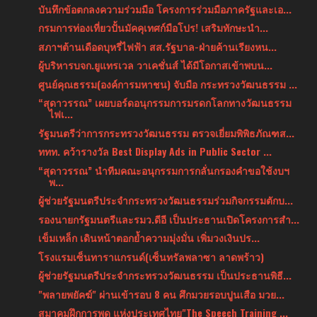
บันทึกข้อตกลงความร่วมมือ โครงการร่วมมือภาครัฐและเอ...
กรมการท่องเที่ยวปั้นมัคคุเทศก์มือโปร! เสริมทักษะนำ...
สภาฯต้านเดือดบุหรี่ไฟฟ้า สส.รัฐบาล-ฝ่ายค้านเรียงหน...
ผู้บริหารบจก.ยูแทรเวล วาเคชั่นส์ ได้มีโอกาสเข้าพบน...
ศูนย์คุณธรรม(องค์การมหาชน) จับมือ กระทรวงวัฒนธรรม ...
“สุดาวรรณ” เผยบอร์ดอนุกรรมการมรดกโลกทางวัฒนธรรม
ไฟเ...
รัฐมนตรีว่าการกระทรวงวัฒนธรรม ตรวจเยี่ยมพิพิธภัณฑส...
ททท. คว้ารางวัล Best Display Ads in Public Sector ...
“สุดาวรรณ” นำทีมคณะอนุกรรมการกลั่นกรองคำขอใช้งบฯ
พ...
ผู้ช่วยรัฐมนตรีประจำกระทรวงวัฒนธรรมร่วมกิจกรรมตักบ...
รองนายกรัฐมนตรีและรมว.ดีอี เป็นประธานเปิดโครงการสำ...
เข็มเหล็ก เดินหน้าตอกย้ำความมุ่งมั่น เพิ่มวงเงินปร...
โรงแรมเซ็นทาราแกรนด์(เซ็นทรัลพลาซา ลาดพร้าว)
ผู้ช่วยรัฐมนตรีประจำกระทรวงวัฒนธรรม เป็นประธานพิธี...
"พลายพยัคฆ์" ผ่านเข้ารอบ 8 คน ศึกมวยรอบปูนเสือ มวย...
สมาคมฝึกการพูด แห่งประเทศไทย"The Speech Training ...