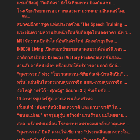
แชมป์ยังอยู่ "กิตติภัคร" ยังไร้เทียมทาน ป้องกันแชม...
โรงเรียนวิทยาการสุขภาพและความงามสยามอินเตอร์โดย
ผอ...
สมาคมฝึกการพูด แห่งประเทศไทย"The Speech Training ...
แวะเติมความหวานรับหน้าร้อนกับดีลสุดโดนลดราคา นัท ว...
MSI จัดงานเปิดตัวไลน์อัพสินค้าใหม่ เดินหน้าธุรกิจแ...
INDECA Living เปิดกลยุทธ์ขยายตลาดแบรนด์เฟอร์นิเจอร...
อาดิดาส เปิดตัว Celestial Victory Packคอลเลคชันรอง...
งานสัปดาห์หนังสือฯ พร้อมเปิดให้บริการตามปกติ นักอ่...
“สุดาวรรณ” ห่วง “โบราณสถาน-พิพิธภัณฑ์-บ้านศิลปิน” ...
หวั่น! แผ่นดินไหวกระทบสุขภาพจิต สสส.-กรมสุขภาพจิต ...
จัดใหญ่! "บริโก้ - ศุภณัฐ" จัดมวย 3 คู่ ชิงเข็มขัด...
10 อาหารซูเปอร์ฟู้ด จากแบรนด์เฮอริเทจ
เริ่มแล้ว! “สัปดาห์หนังสือแห่งชาติ และนานาชาติ” ให...
“ขนมแม่เอย” จากรุ่นสู่รุ่น สร้างตำนานร้านขนมไทยขาย...
สจล. พร้อมขับเคลื่อน โรงพยาบาลพระจอมเกล้าเจ้าคุณทห...
“สุดาวรรณ” ยินดี ครม.ไฟเขียว ชง “ประเพณีลอยกระทงใน...
เตรียมจัดโบว์ลิ่งการกุศล เพื่อหาทุน ในการจัดซื้อ เ...