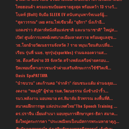
ไทยฮอนด้า ครองแชมป์ยอดขายสูงสุด พร้อมคว้า 13 รางวั...
โบลท์ (Bolt) จับมือ SLEEK EV สนับสนุนพาร์ทเนอร์ผู้...
“สุดาวรรณ” เผย ครม.ไฟเขียวตั้ง “ยุถิกา” นั่งเก้าอี...
แถลงข่าว สัปดาห์หนังสือแห่งชาติ และนานาชาติ” ใหญ่ส...
เปิด! ศูนย์การแพทย์เทศบาลเมืองลาดสวาย พร้อมดูแลสุข...
วธ.โยกย้ายวัฒนธรรมจังหวัด 7 ราย หมุนเวียนสับเปลี่ย...
เรียน รุ่นพี่ นมธ. ทุกรุ่น(sparkles) ร่วมฉลองความส...
วธ. ดึงเครือข่าย 39 จังหวัด สร้างพลังเครือข่ายครอบ...
ปิดเทอมนี้พาเยาวชนเข้าค่ายเสริมทักษะการใช้ชีวิตเพื...
Oasis SpaPATTAYA
"นำขบวน" เตะก้านคอ "จ่ากล้า" ก่อนชนะแต้ม ผ่านฉลุยเ...
งดงาม “พลภูมิ” ผู้ช่วย รมต.วัฒนธรรม นั่งช้างนำริ้ว...
รมว.พลังงาน มอบหมาย ดร.หิมาลัย ผิวพรรณ ลงพื้นที่ติ...
สมาคมฝึกการพูด แห่งประเทศไทย"The Speech Training ...
ดร.ปราจีน เอี่ยมลำเนา มอบทุนการศึกษาบุตร-ธิดา สมาค...
ยิ่งใหญ่ตระการตา “ประเพณีหกเป็งนมัสการพระมหาธาตุภู...
สันนิบาตสหกรณ์ฯ ส่งเสริมศักยภาพสตรีสหกรณ์ เด้งรับน...