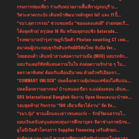
กรมการท่องเที่ยว ร่วมกับหน่วยงานพื้นที่กาญจนบุรี บ...
วิศวะลาดกระบัง เดินหน้าพัฒนาหลักสูตร IoT และ ITปั้...
“รมว.สุดาวรรณ” ชวนชมหนัง “ซองแดงแต่งผี” ถ่ายทอดเรื...
โค้งสุดท้าย! สรุปผล 16 ทีม พร้อมลุยรอบชิง Gatorade...
โรงพยาบาลบำรุงราษฎร์เปิดตัว Photon-counting CT เทค...
สมาคมผู้ประกอบธุรกิจสินทรัพย์ดิจิทัลไทย จับมือ Ver...
ไทยฮอนด้า เดินหน้าสานต่อความร่วมมือ (MOU) มอบรถจัก...
มอบวันเดอร์พัฟฟ์แทนความในใจ ส่งต่อความรักง่าย ๆ ใน...
ลดราคาพิเศษ! ต้อนรับเดือนมีนาคม ด้วยถั่วพรีเมียมจา...
“COMMART UNLOCK” ปลดล็อกความคุ้ม!คนแห่ช้อปไอทีแน่น...
ปลดล็อกความยากจน! บ้านหนองเขียว จ.แม่ฮ่องสอน เดินห...
SBS International Bangkok จัดงาน Open Houseแนะนำหล...
รอบสุดท้าย! กิจกรรม “100 เดียวเที่ยวได้งาน” จัด Vo...
“รมว.ปุ๋ง” ชวนเด็กและเยาวชนคนเก่ง – รักษ์วัฒนธรรมไ...
มอบเงินสนับสนุนสมทบทุนการศึกษาบุตร-ธิดาช่างภาพนักข...
ยูโอบีเปิดตัวโครงการ Supplier Financing เสริมศักยภ...
อาดิดาส และ เบเบ้ ชวนสายฟิตมาสนิทกับร่างกายในคลาสอ...