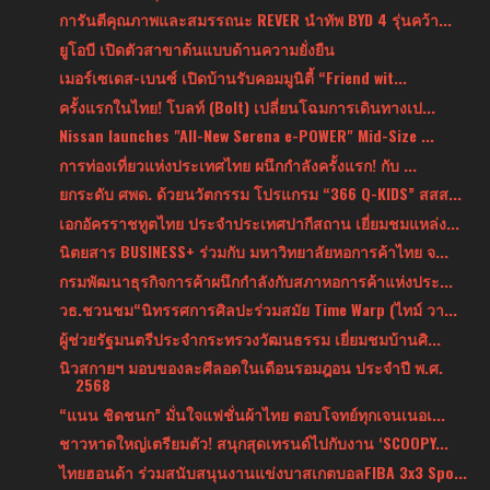
การันตีคุณภาพและสมรรถนะ REVER นำทัพ BYD 4 รุ่นคว้า...
ยูโอบี เปิดตัวสาขาต้นแบบด้านความยั่งยืน
เมอร์เซเดส-เบนซ์ เปิดบ้านรับคอมมูนิตี้ “Friend wit...
ครั้งแรกในไทย! โบลท์ (Bolt) เปลี่ยนโฉมการเดินทางเป...
Nissan launches "All-New Serena e-POWER" Mid-Size ...
การท่องเที่ยวแห่งประเทศไทย ผนึกกำลังครั้งแรก! กับ ...
ยกระดับ ศพด. ด้วยนวัตกรรม โปรแกรม “366 Q-KIDS” สสส...
เอกอัครราชทูตไทย ประจำประเทศปากีสถาน เยี่ยมชมแหล่ง...
นิตยสาร BUSINESS+ ร่วมกับ มหาวิทยาลัยหอการค้าไทย จ...
กรมพัฒนาธุรกิจการค้าผนึกกำลังกับสภาหอการค้าแห่งประ...
วธ.ชวนชม“นิทรรศการศิลปะร่วมสมัย Time Warp (ไทม์ วา...
ผู้ช่วยรัฐมนตรีประจำกระทรวงวัฒนธรรม เยี่ยมชมบ้านศิ...
นิวสกายฯ มอบของละศีลอดในเดือนรอมฎอน ประจำปี พ.ศ.
2568
“แนน ชิดชนก” มั่นใจแฟชั่นผ้าไทย ตอบโจทย์ทุกเจนเนอเ...
ชาวหาดใหญ่เตรียมตัว! สนุกสุดเทรนด์ไปกับงาน ‘SCOOPY...
ไทยฮอนด้า ร่วมสนับสนุนงานแข่งบาสเกตบอลFIBA 3x3 Spo...