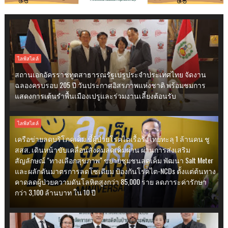
ไลฟ์สไตล์
สถานเอกอัครราชทูตสาธารณรัฐเปรูประจำประเทศไทย จัดงาน
ฉลองครบรอบ 205 ปี วันประกาศอิสรภาพแห่งชาติ พร้อมชมการ
แสดงการเต้นรำพื้นเมืองเปรูและร่วมงานเลี้ยงต้อนรับ
ไลฟ์สไตล์
เครือข่ายลดบริโภคเค็ม ชี้ผู้ป่วยโรคไตเรื้อรังไทยทะลุ 1 ล้านคน ชู
สสส. เดินหน้าขับเคลื่อนสังคมลดเค็มผ่าน ผ่านการส่งเสริม
สัญลักษณ์ "ทางเลือกสุขภาพ" ขยายชุมชนลดเค็ม พัฒนา Salt Meter
และผลักดันมาตรการลดโซเดียม ป้องกันโรคไต-NCDs ตั้งแต่ต้นทาง
คาดลดผู้ป่วยความดันโลหิตสูงกว่า 85,000 ราย ลดภาระค่ารักษา
กว่า 3,100 ล้านบาท ใน 10 ปี