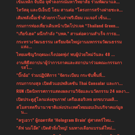
เข็มเหล็ก จับมือ จุฬาลงกรณ์มหาวิทยาลัย ร่วมพัฒนาแล...
ไทวัสดุ และบีเอ็นบี โฮม สานต่อ “โครงการสร้างฝายชะล...
เติมพลังมื้อเช้าด้วยกราโนล่าพรีเมียม เนเจอร์ เซ็นเ...
กรมการท่องเที่ยวเดินหน้าเปิดโปรเจค “Thailand Green...
“เกียร์เฮด” ผนึกกำลัง “บพค.” สานต่อความสำเร็จ การย...
กระทรวงวัฒนธรรม เตรียมจัดใหญ่งานมหกรรมวัฒนธรรม
แห่ง...
ไทยเผชิญวิกฤตมะเร็งปอดพุ่ง! พบผู้ป่วยใหม่วันละ 48 ...
งานพิธีสถาปนาผู้ว่าการภาคและสถาปนาร่วมคณะกรรมกา
รสโ...
"บิ๊กอ้อ" ร่วมปฏิบัติการ "จัดระเบียบ กระชับพื้นที่...
กรมการกงสุล เปิดตัวแอปพลิเคชัน Thai Consular และกา...
RUN เปิดนิทรรศการแสดงผลงานวิจัยและนวัตกรรม 24 ผลงา...
เปิดประตูสู่โลกแห่งสุขภาพ! เครือเฮอริเทจ ยกขบวนผลิ...
สโมสรสตรีนานาชาติแห่งประเทศไทยมอบเงินบริจาคแก่มูล
น...
“ครูเอวา” ผู้ถอดรหัส ‘Hologram Brain’ สู่ศาสตร์ใหม...
"ลัฟ นมโอ๊ต" เปิดตัวยิ่งใหญ่! นมทางเลือกแบรนด์ใหม่...