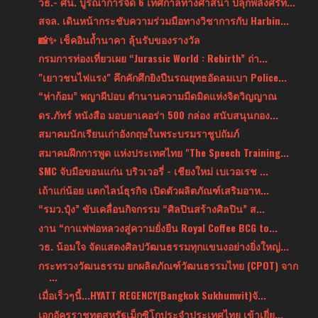
วธ.- ศน. บูรณาการจัด 6 เทศกาลทางศาสนา ปลุกพลังศรัท...
สจล. เดินหน้ากระชับความร่วมมือทางวิชาการกับ Harbin...
📸✨ เช็คอินถ้ำนาคา ลุ้นรับของรางวัล
กรมการท่องเที่ยวเผย “Jurassic World : Rebirth” ถ่า...
"เยาวชนไฟแรง" คึกคักศึกยิงปืนรณยุทธอัดลมเบา Police...
“ห่าก้อม” พญาผีปอบ ตำนานความมืดมิดแห่งจิตวิญญาณ
ดร.ภัทร์ หนังสือ มอบยาเคอร่า 500 กล่อง สนับสนุนกอง...
สมาคมนักเรียนเก่าอังกฤษในพระบรมราชูปถัมภ์
สมาคมฝึกการพูด แห่งประเทศไทย "The Speech Training...
SMC จับมือขอนแก่น บริวเวอรี่ - เชียงใหม่ เบเวอเรช ...
เถ้าแก่น้อย แตกไลน์ธุรกิจ เปิดตัวผลิตภัณฑ์เสริมอาห...
“รมว.ปุ๋ง” ขับเคลื่อนกิจกรรม “ศิลปินสร้างศิลปิน” ส...
งาน “กาแฟพ่อหลวงสู่ความยั่งยืน Royal Coffee BCG to...
วธ. น้อมใจ จัดแสดงศิลปวัฒนธรรมทุกแขนงอย่างยิ่งใหญ่...
กระทรวงวัฒนธรรม ยกผลิตภัณฑ์วัฒนธรรมไทย (CPOT) จาก
...
เมื่อเร็วๆนี้...HYATT REGENCY(Bangkok Sukhumvit)จั...
เอกอัครราชทูตสหรัฐเม็กซิโกประจำประเทศไทย เข้าเยี่ย...