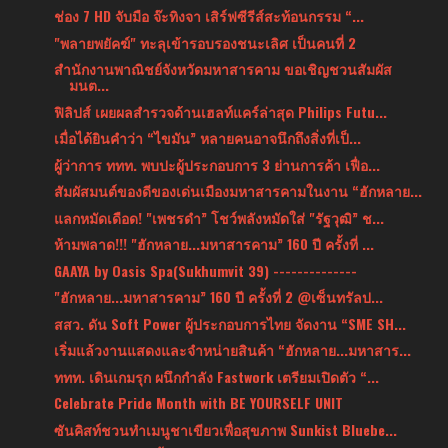
ช่อง 7 HD จับมือ จ๊ะทิงจา เสิร์ฟซีรีส์สะท้อนกรรม “...
"พลายพยัคฆ์" ทะลุเข้ารอบรองชนะเลิศ เป็นคนที่ 2
สำนักงานพาณิชย์จังหวัดมหาสารคาม ขอเชิญชวนสัมผัส
มนต...
ฟิลิปส์ เผยผลสำรวจด้านเฮลท์แคร์ล่าสุด Philips Futu...
เมื่อได้ยินคำว่า “ไขมัน” หลายคนอาจนึกถึงสิ่งที่เป็...
ผู้ว่าการ ททท. พบปะผู้ประกอบการ 3 ย่านการค้า เฟื่อ...
สัมผัสมนต์ของดีของเด่นเมืองมหาสารคามในงาน “ฮักหลาย...
แลกหมัดเดือด! "เพชรดำ” โชว์พลังหมัดใส่ "รัฐวุฒิ” ช...
ห้ามพลาด!!! "ฮักหลาย...มหาสารคาม” 160 ปี ครั้งที่ ...
GAAYA by Oasis Spa(Sukhumvit 39) --------------
"ฮักหลาย...มหาสารคาม” 160 ปี ครั้งที่ 2 @เซ็นทรัลป...
สสว. ดัน Soft Power ผู้ประกอบการไทย จัดงาน “SME SH...
เริ่มแล้วงานแสดงและจำหน่ายสินค้า “ฮักหลาย...มหาสาร...
ททท. เดินเกมรุก ผนึกกำลัง Fastwork เตรียมเปิดตัว “...
Celebrate Pride Month with BE YOURSELF UNIT
ซันคิสท์ชวนทำเมนูชาเขียวเพื่อสุขภาพ Sunkist Bluebe...