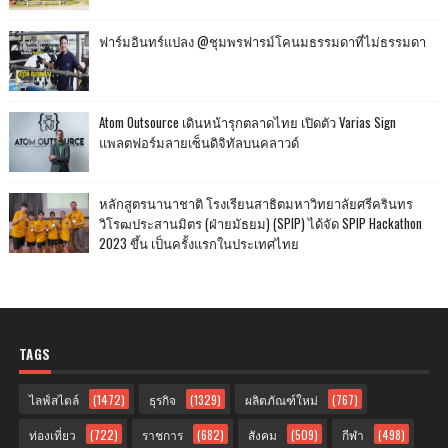
ฟาร์มอินทร์แปลง @ชุมพรฟารม์โคนมธรรมดาที่ไม่ธรรมดา
Atom Outsource เดินหน้ารุกตลาดไทย เปิดตัว Varias Sign
แพลตฟอร์มลายเซ็นดิจิทัลบนคลาวด์
หลักสูตรนานาชาติ โรงเรียนสาธิตมหาวิทยาลัยศรีครินทร
วิโรฒประสานมิตร (ฝ่ายมัธยม) (SPIP) ได้จัด SPIP Hackathon
2023 ขึ้น เป็นครั้งแรกในประเทศไทย
TAGS
ไลฟ์สไตล์
(1472)
ธุรกิจ
(1329)
ผลิตภัณฑ์ใหม่
(767)
ท่องเที่ยว
(722)
ราชการ
(682)
สังคม
(509)
กีฬา
(498)