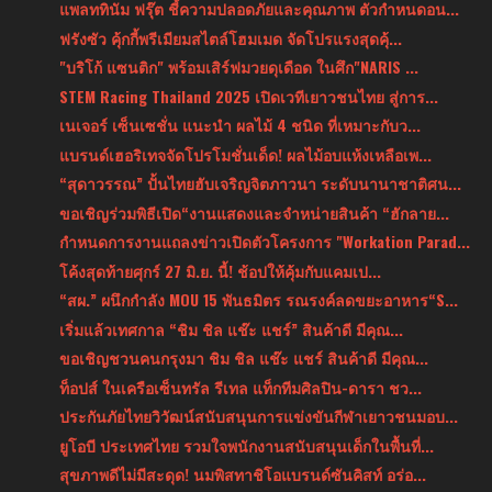
แพลททินัม ฟรุ๊ต ชี้ความปลอดภัยและคุณภาพ ตัวกำหนดอน...
ฟรังซัว คุ้กกี้พรีเมียมสไตล์โฮมเมด จัดโปรแรงสุดคุ้...
"บริโก้ แซนติก" พร้อมเสิร์ฟมวยดุเดือด ในศึก"NARIS ...
STEM Racing Thailand 2025 เปิดเวทีเยาวชนไทย สู่การ...
เนเจอร์ เซ็นเซชั่น แนะนำ ผลไม้ 4 ชนิด ที่เหมาะกับว...
แบรนด์เฮอริเทจจัดโปรโมชั่นเด็ด! ผลไม้อบแห้งเหลือเพ...
“สุดาวรรณ” ปั้นไทยฮับเจริญจิตภาวนา ระดับนานาชาติศน...
ขอเชิญร่วมพิธีเปิด“งานแสดงและจำหน่ายสินค้า “ฮักลาย...
กำหนดการงานแถลงข่าวเปิดตัวโครงการ "Workation Parad...
โค้งสุดท้ายศุกร์ 27 มิ.ย. นี้! ช้อปให้คุ้มกับแคมเป...
“สผ.” ผนึกกำลัง MOU 15 พันธมิตร รณรงค์ลดขยะอาหาร“S...
เริ่มแล้วเทศกาล “ชิม ชิล แช๊ะ แชร์” สินค้าดี มีคุณ...
ขอเชิญชวนคนกรุงมา ชิม ชิล แช๊ะ แชร์ สินค้าดี มีคุณ...
ท็อปส์ ในเครือเซ็นทรัล รีเทล แท็กทีมศิลปิน-ดารา ชว...
ประกันภัยไทยวิวัฒน์สนับสนุนการแข่งขันกีฬาเยาวชนมอบ...
ยูโอบี ประเทศไทย รวมใจพนักงานสนับสนุนเด็กในพื้นที่...
สุขภาพดีไม่มีสะดุด! นมพิสทาชิโอแบรนด์ซันคิสท์ อร่อ...