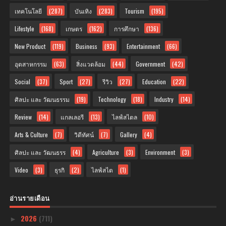
เทคโนโลยี
(287)
บันเทิง
(283)
Tourism
(195)
Lifestyle
(168)
เกษตร
(162)
การศึกษา
(136)
New Product
(119)
Business
(93)
Entertainment
(66)
อุตสาหกรรม
(63)
สิ่งแวดล้อม
(44)
Government
(42)
Social
(37)
Sport
(27)
รีวิว
(27)
Education
(22)
ศิลปะ และ วัฒนธรรม
(19)
Technology
(18)
Industry
(14)
Review
(14)
แกลเลอรี
(13)
ไลฟ์สไตล
(10)
Arts & Culture
(7)
วิดีทัศน์
(7)
Gallery
(4)
ศิลปะ และ วัฒนธรร
(4)
Agriculture
(3)
Environment
(3)
Video
(3)
ธุรกิ
(2)
ไลฟ์สไต
(1)
อ่านรายเดือน
2026
(711)
►