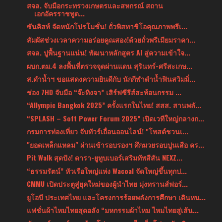
สจล. จับมือกระทรวงเกษตรและสหกรณ์ สถาน
เอกอัครราชทูต...
ซันคิสท์ จัดหนักโปรโมชั่น! ถั่วพิสทาชิโอคุณภาพพรีเ...
สัมผัสช่วงเวลาความอร่อยคูณสอง!ด้วยถั่วพรีเมียมราคา...
สจล. ปูพื้นฐานแน่น! พัฒนาหลักสูตร AI สู่ความเข้าใจ...
ผบก.ตม.4 ลงพื้นที่ตรวจจุดผ่านแดน สุรินทร์-ศรีสะเกษ...
ส.ดำน้ำฯ ขอแสดงความยินดีกับ นักกีฬาดำน้ำฟินสวิมมิ่...
ช่อง 7HD จับมือ “จ๊ะทิงจา” เสิร์ฟซีรีส์สะท้อนกรรม ...
“Allympic Bangkok 2025” ครั้งแรกในไทย! สสส. สานพลั...
“SPLASH – Soft Power Forum 2025” เปิดเวทีใหญ่กลางก...
กรมการท่องเที่ยว จับทัวร์เถื่อนออนไลน์! "โพสต์ชวนเ...
"ยอดเหล็กแหลม" ผ่านเข้ารอบรองฯ ศึกมวยรอบปูนเสือ คร...
Pit Walk สุดปัง! ดารา-ยูทูบเบอร์เสริมทัพสีสัน NEXZ...
“ธรรมรัตน์” หัวเรือใหญ่แห่ง Wacoal จัดใหญ่ขึ้นทุกป...
CMMU เปิดประตูสู่ยุคใหม่ของผู้นำไทย มุ่งทรานส์ฟอร์...
ยูโอบี ประเทศไทย และโครงการร้อยพลังการศึกษา เดินหน...
แฟชั่นผ้าไหมไทยสุดอลัง “มหกรรมผ้าไหม ไหมไทยสู่เส้น...