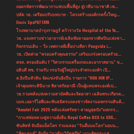
ถอดรหัสการพัฒนากาแฟบนพื้นที่สูง สู่เวทีนานาชาติ เพ...
ปลัด วธ. เตรียมปรับบทบาท - โครงสร้างองค์กรครั้งใหญ...
Oasis SpaPATTAYA
โรงพยาบาลบำรุงราษฎร์ คว้ารางวัล Hospital of the Ye...
วธ. แจงทราบข่าวอาจารย์เฉลิมชัยลาออกจากศิลปินแห่งชา...
กิจกรรมเดิน – วิ่ง เทศกาลผีเสื้อปางสีดา Pangsida i...
วธ. เปิดค่าย “ครอบครัวคุณธรรม” เสริมแกร่งครอบครัวย...
สจล. ครองอันดับ 1 "วิศวกรรมเครื่องกลและอากาศยาน" ข...
อธิบดี พช. ร่วมรับ กรมวังผู้ใหญ่ประจําพระองค์ฯ เปิ...
ส.ยิงปืนหัวหิน จัดแข่งขันยิงปืน รายการ "HUA HIN IP...
เจ้าคุณพระสินีนาถ พิลาสกัลยาณี เป็นผู้แทนพระองค์เป...
วธ.รวมพลังแห่งความสามัคคีและจิตอาสา เฉลิมพระเกียรต...
บมจ.เออาร์ไอพีและพันธมิตรแถลงข่าวจัดงานมหกรรมสินค้...
“Amulet Fair 2025 พลังแห่งศรัทธา สายมูสุดปัง”มหกรร...
“กาแฟพ่อหลวงสู่ความยั่งยืน Royal Coffee BCG to SDG...
ซันคิสท์ จับมือแม็คโคร ร่วมฉลอง "วันดื่มนมโลก"มอบน...
“ฟู้ดแลนด์” จับมือ “นวธันเวิร์ดฟรุ๊ต” เกาะติดกระแส...