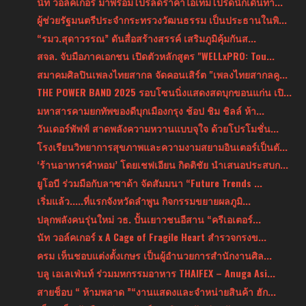
นัท วอล์คเกอร์ มาพร้อมโปรลดราคาไอเท็มโปรดนักเดินทา...
ผู้ช่วยรัฐมนตรีประจำกระทรวงวัฒนธรรม เป็นประธานในพิ...
“รมว.สุดาวรรณ” ดันสื่อสร้างสรรค์ เสริมภูมิคุ้มกันส...
สจล. จับมือภาคเอกชน เปิดตัวหลักสูตร "WELLxPRO: Tou...
สมาคมศิลปินเพลงไทยสากล จัดคอนเสิร์ต "เพลงไทยสากลคู...
THE POWER BAND 2025 รอบโซนนิ่งแสดงสดบุกขอนแก่น เปิ...
มหาสารคามยกทัพของดีบุกเมืองกรุง ช้อป ชิม ชิลล์ ห้า...
วันเดอร์พัฟฟ์ สาดพลังความหวานแบบจุใจ ด้วยโปรโมชั่น...
โรงเรียนวิทยาการสุขภาพและความงามสยามอินเตอร์เป็นตั...
‘ร้านอาหารคำหอม’ โดยเชฟเอียน กิตติชัย นำเสนอประสบก...
ยูโอบี ร่วมมือกับลาซาด้า จัดสัมมนา “Future Trends ...
เริ่มแล้ว.....ที่แรกจังหวัดลำพูน กิจกรรมขยายผลภูมิ...
ปลุกพลังคนรุ่นใหม่ วธ. ปั้นเยาวชนอีสาน “ครีเอเตอร์...
นัท วอล์คเกอร์ x A Cage of Fragile Heart สำรวจกรงข...
ครม เห็นชอบแต่งตั้งเกษร เป็นผู้อำนวยการสำนักงานศิล...
บลู เอเลเฟ่นท์ ร่วมมหกรรมอาหาร THAIFEX – Anuga Asi...
สายช็อบ “ ห้ามพลาด ”“งานแสดงและจำหน่ายสินค้า ฮัก...