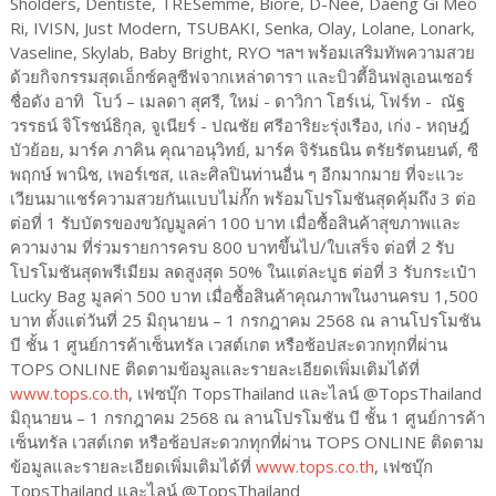
Sholders, Dentiste, TRESemmé, Biore, D-Nee, Daeng Gi Meo
Ri, IVISN, Just Modern, TSUBAKI, Senka, Olay, Lolane, Lonark,
Vaseline, Skylab, Baby Bright, RYO ฯลฯ พร้อมเสริมทัพความสวย
ด้วยกิจกรรมสุดเอ็กซ์คลูซีฟจากเหล่าดารา และบิวตี้อินฟลูเอนเซอร์
ชื่อดัง อาทิ โบว์ – เมลดา สุศรี, ใหม่ - ดาวิกา โฮร์เน่, โฟร์ท - ณัฐ
วรรธน์ จิโรชน์ธิกุล, จูเนียร์ - ปณชัย ศรีอาริยะรุ่งเรือง, เก่ง - หฤษฎ์
บัวย้อย, มาร์ค ภาคิน คุณาอนุวิทย์, มาร์ค จิรันธนิน ตรัยรัตนยนต์, ซี
พฤกษ์ พานิช, เพอร์เซส, และศิลปินท่านอื่น ๆ อีกมากมาย ที่จะแวะ
เวียนมาแชร์ความสวยกันแบบไม่กั๊ก พร้อมโปรโมชันสุดคุ้มถึง 3 ต่อ
ต่อที่ 1 รับบัตรของขวัญมูลค่า 100 บาท เมื่อซื้อสินค้าสุขภาพและ
ความงาม ที่ร่วมรายการครบ 800 บาทขึ้นไป/ใบเสร็จ ต่อที่ 2 รับ
โปรโมชันสุดพรีเมียม ลดสูงสุด 50% ในแต่ละบูธ ต่อที่ 3 รับกระเป๋า
Lucky Bag มูลค่า 500 บาท เมื่อซื้อสินค้าคุณภาพในงานครบ 1,500
บาท ตั้งแต่วันที่ 25 มิถุนายน – 1 กรกฎาคม 2568 ณ ลานโปรโมชัน
บี ชั้น 1 ศูนย์การค้าเซ็นทรัล เวสต์เกต หรือช้อปสะดวกทุกที่ผ่าน
TOPS ONLINE ติดตามข้อมูลและรายละเอียดเพิ่มเติมได้ที่
www.tops.co.th
, เฟซบุ๊ก TopsThailand และไลน์ @TopsThailand
มิถุนายน – 1 กรกฎาคม 2568 ณ ลานโปรโมชัน บี ชั้น 1 ศูนย์การค้า
เซ็นทรัล เวสต์เกต หรือช้อปสะดวกทุกที่ผ่าน TOPS ONLINE ติดตาม
ข้อมูลและรายละเอียดเพิ่มเติมได้ที่
www.tops.co.th
, เฟซบุ๊ก
TopsThailand และไลน์ @TopsThailand