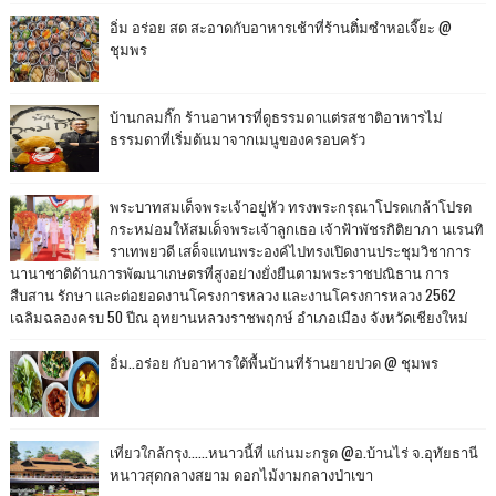
อิ่ม อร่อย สด สะอาดกับอาหารเช้าที่ร้านติ๋มซำหอเจี๊ยะ @
ชุมพร
บ้านกลมกิ๊ก ร้านอาหารที่ดูธรรมดาแต่รสชาติอาหารไม่
ธรรมดาที่เริ่มต้นมาจากเมนูของครอบครัว
พระบาทสมเด็จพระเจ้าอยู่หัว ทรงพระกรุณาโปรดเกล้าโปรด
กระหม่อมให้สมเด็จพระเจ้าลูกเธอ เจ้าฟ้าพัชรกิติยาภา นเรนทิ
ราเทพยวดี เสด็จแทนพระองค์ไปทรงเปิดงานประชุมวิชาการ
นานาชาติด้านการพัฒนาเกษตรที่สูงอย่างยั่งยืนตามพระราชปณิธาน การ
สืบสาน รักษา และต่อยอดงานโครงการหลวง และงานโครงการหลวง 2562
เฉลิมฉลองครบ 50 ปีณ อุทยานหลวงราชพฤกษ์ อำเภอเมือง จังหวัดเชียงใหม่
อิ่ม..อร่อย กับอาหารใต้พื้นบ้านที่ร้านยายปวด @ ชุมพร
เที่ยวใกล้กรุง......หนาวนี้ที่ แก่นมะกรูด @อ.บ้านไร่ จ.อุทัยธานี
หนาวสุดกลางสยาม ดอกไม้งามกลางป่าเขา