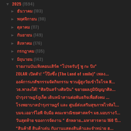
2025
(1594)
▼
ธันวาคม
(103)
►
พฤศจิกายน
(98)
►
ตุลาคม
(117)
►
กันยายน
(149)
►
สิงหาคม
(176)
►
กรกฎาคม
(135)
►
มิถุนายน
(142)
▼
รายงานบันเทิงคอนเสิร์ต “โปรดรับรู้ พู กะ ปิง”
ZOLAR เปิดตัว! “โป๊งซึ่ง (The Land of smile)” เพลง...
องค์การเภสัชกรรมจัดกิจกรรม ชวนผู้สูงวัยเข้าใจโรค N...
วธ.พาลงใต้! “ศิลปินสร้างศิลปิน” ขยายผลภูมิปัญญาศิล...
บำรุงราษฎร์ภูเก็ต เดินหน้าสานต่อพันธกิจเพื่อสังคม ...
โรงพยาบาลบำรุงราษฎร์ และ ศูนย์ส่งเสริมสุขภาพไวทัลไ...
บมจ.เออาร์ไอพี จับมือ คณะพาณิชยศาสตร์ฯ มธ.มอบรางวั...
วันสุดท้าย ของการจัดงาน “ ฮักหลาย…มหาสารคาม 160 ปี...
“สินค้าดี สินค้าเด่น กับงานแสดงสินค้าและจำหน่าย ฮ...