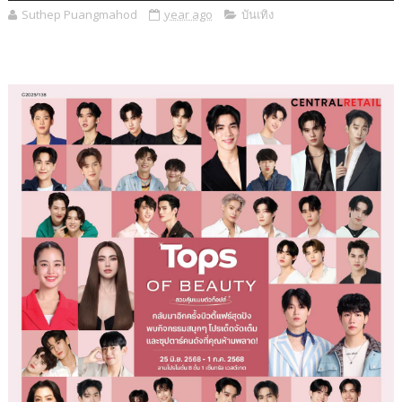
Suthep Puangmahod
year ago
บันเทิง