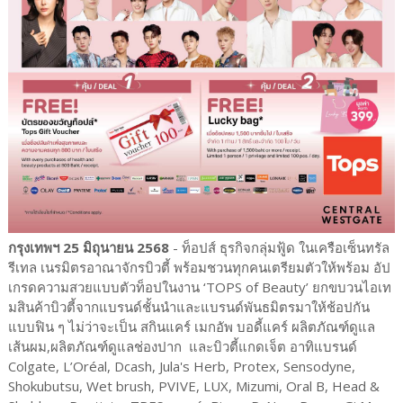
กรุงเทพฯ 25 มิถุนายน 2568
- ท็อปส์ ธุรกิจกลุ่มฟู้ด ในเครือเซ็นทรัล
รีเทล เนรมิตรอาณาจักรบิวตี้ พร้อมชวนทุกคนเตรียมตัวให้พร้อม อัป
เกรดความสวยแบบตัวท็อปในงาน ‘TOPS of Beauty’ ยกขบวนไอเท
มสินค้าบิวตี้จากแบรนด์ชั้นนำและแบรนด์พันธมิตรมาให้ช้อปกัน
แบบฟิน ๆ ไม่ว่าจะเป็น สกินแคร์ เมกอัพ บอดี้แคร์ ผลิตภัณฑ์ดูแล
เส้นผม,ผลิตภัณฑ์ดูแลช่องปาก และบิวตี้แกดเจ็ต อาทิแบรนด์
Colgate, L’Oréal, Dcash, Jula's Herb, Protex, Sensodyne,
Shokubutsu, Wet brush, PVIVE, LUX, Mizumi, Oral B, Head &