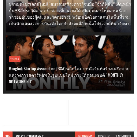
ปักหมุดโปรเจกต์ใหม่! “สมาคมสร้างดาว” จับมือ “จำดีฟิล์ม” เดินหน้า
ปั้นซีรีส์ประวัติศาสตร์- ท่องเที่ยวภาคใต้ เปิดมุมมองใหม่ผ่านเรื่อง
ราวอบอุ่นของผู้คน และวัฒนธรรม พร้อมเปิดโอกาสคนในพื้นที่ร่วม
เป็นนักแสดงวงการบันเทิงไทยกำลังจะมีอีกหนึ่งโปรเจกต์ที่น่าจับตา
บันเทิง
Bangkok Startup Association (BSA) พลิกโฉมงานอีเว้นท์สร้างเครือข่าย
แห่งวงการสตาร์ทอัพในรูปแบบใหม่ ภายใต้คอนเซปต์ “MONTHLY
NØTWORKING”
POST
COMMENT
BLOGGER
DISQUS
FACEBOOK