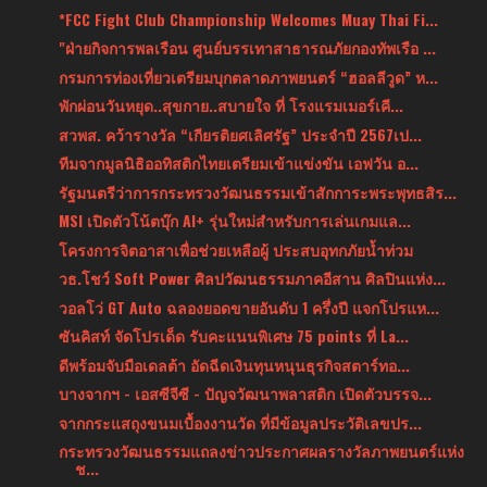
*FCC Fight Club Championship Welcomes Muay Thai Fi...
"ฝ่ายกิจการพลเรือน ศูนย์บรรเทาสาธารณภัยกองทัพเรือ ...
กรมการท่องเที่ยวเตรียมบุกตลาดภาพยนตร์ “ฮอลลีวูด” ห...
พักผ่อนวันหยุด..สุขกาย..สบายใจ ที่ โรงแรมเมอร์เคี...
สวพส. คว้ารางวัล “เกียรติยศเลิศรัฐ” ประจำปี 2567เป...
ทีมจากมูลนิธิออทิสติกไทยเตรียมเข้าแข่งขัน เอฟวัน อ...
รัฐมนตรีว่าการกระทรวงวัฒนธรรมเข้าสักการะพระพุทธสิร...
MSI เปิดตัวโน้ตบุ๊ก AI+ รุ่นใหม่สำหรับการเล่นเกมแล...
โครงการจิตอาสาเพื่อช่วยเหลือผู้ ประสบอุทกภัยน้ำท่วม
วธ.โชว์ Soft Power ศิลปวัฒนธรรมภาคอีสาน ศิลปินแห่ง...
วอลโว่ GT Auto ฉลองยอดขายอันดับ 1 ครึ่งปี แจกโปรแห...
ซันคิสท์ จัดโปรเด็ด รับคะแนนพิเศษ 75 points ที่ La...
ดีพร้อมจับมือเดลต้า อัดฉีดเงินทุนหนุนธุรกิจสตาร์ทอ...
บางจากฯ - เอสซีจีซี - ปัญจวัฒนาพลาสติก เปิดตัวบรรจ...
จากกระแสถุงขนมเบื้องงานวัด ที่มีข้อมูลประวัติเลขปร...
กระทรวงวัฒนธรรมแถลงข่าวประกาศผลรางวัลภาพยนตร์แห่ง
ช...