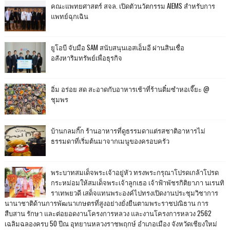
คณะแพทยศาสตร์ สจล. เปิดตัวนวัตกรรม AIEMS สำหรับการ
แพทย์ฉุกเฉิน
ยูโอบี จับมือ SAM สนับสนุนเอสเอ็มอี ผ่านสินเชื่อ
อสังหาริมทรัพย์เพื่อธุรกิจ
อิ่ม อร่อย สด สะอาดกับอาหารเช้าที่ร้านติ๋มซำหอเจี๊ยะ @
ชุมพร
บ้านกลมกิ๊ก ร้านอาหารที่ดูธรรมดาแต่รสชาติอาหารไม่
ธรรมดาที่เริ่มต้นมาจากเมนูของครอบครัว
พระบาทสมเด็จพระเจ้าอยู่หัว ทรงพระกรุณาโปรดเกล้าโปรด
กระหม่อมให้สมเด็จพระเจ้าลูกเธอ เจ้าฟ้าพัชรกิติยาภา นเรนทิ
ราเทพยวดี เสด็จแทนพระองค์ไปทรงเปิดงานประชุมวิชาการ
นานาชาติด้านการพัฒนาเกษตรที่สูงอย่างยั่งยืนตามพระราชปณิธาน การ
สืบสาน รักษา และต่อยอดงานโครงการหลวง และงานโครงการหลวง 2562
เฉลิมฉลองครบ 50 ปีณ อุทยานหลวงราชพฤกษ์ อำเภอเมือง จังหวัดเชียงใหม่