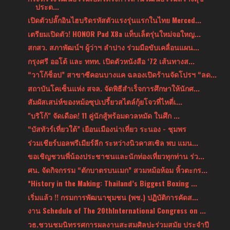
ประต...
เปิดตัวปลั๊กอินไฮบริดรหัสตัวแรงรุ่นแรกในไทย Merced...
เตรียมเปิดตัว! HONOR Pad X8a แท็บเล็ตรุ่นใหม่จอใหญ...
สกสว. สภาพัฒน์ฯ ผู้ว่าฯ ลำปาง ร่วมมือขับเคลื่อนแผน...
กรุงศรี ออโต้ และ ททท. เปิดตัวหนังสือ ‘72 เส้นทางส...
“วาโก้ช็อป” สาขาซีคอนบางแค ฉลองเปิดร้านจัดโปรฯ “ลด...
สถาบันโคเซ็นแห่ง สจล. จัดพิธีสำเร็จการศึกษาให้นักศ...
สัมผัสเสน่ห์ของหม้อซุปเปรี้ยวสไตล์กุ้ยโจวที่ไหตี่เ...
"บริโก้" จัดเดือด! 11 คู่นักสู้พร้อมดวลหมัด ในศึก ...
“บัสทัวร์เที่ยวใต้” เยือนเมืองน่าเที่ยว ระนอง - ชุมพร
ร่วมเชียร์บอลพรีเมียร์ลีก ระหว่างนิวคาสเซิล พบ แมน...
ขอเชิญชวนพี่น้องประชาชนและนักท่องเที่ยวทุกท่าน ร่ว...
ศน. จัดกิจกรรม “ตักบาตรบนเมก” สวมหม้อห้อม หิ้วตะกร...
*History in the Making: Thailand’s Biggest Boxing ...
เริ่มแล้ว !! กรมการพัฒนาชุมชน (พช.) ปฏิบัติการคัดส...
งาน Schedule of The 20thInternational Congress on ...
วธ.ชวนชมนิทรรศการผลงานสะสมศิลปะร่วมสมัย ประจำปี