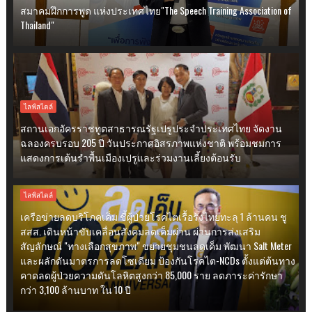
สมาคมฝึกการพูด แห่งประเทศไทย"The Speech Training Association of
Thailand"
ไลฟ์สไตล์
สถานเอกอัครราชทูตสาธารณรัฐเปรูประจำประเทศไทย จัดงาน
ฉลองครบรอบ 205 ปี วันประกาศอิสรภาพแห่งชาติ พร้อมชมการ
แสดงการเต้นรำพื้นเมืองเปรูและร่วมงานเลี้ยงต้อนรับ
ไลฟ์สไตล์
เครือข่ายลดบริโภคเค็ม ชี้ผู้ป่วยโรคไตเรื้อรังไทยทะลุ 1 ล้านคน ชู
สสส. เดินหน้าขับเคลื่อนสังคมลดเค็มผ่าน ผ่านการส่งเสริม
สัญลักษณ์ "ทางเลือกสุขภาพ" ขยายชุมชนลดเค็ม พัฒนา Salt Meter
และผลักดันมาตรการลดโซเดียม ป้องกันโรคไต-NCDs ตั้งแต่ต้นทาง
คาดลดผู้ป่วยความดันโลหิตสูงกว่า 85,000 ราย ลดภาระค่ารักษา
กว่า 3,100 ล้านบาท ใน 10 ปี