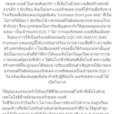
เซเดส-เบนซ์ ในลายเส้นน่ารัก ๆ ที่เต็มไปด้วยความคิดสร้างสรรค์
จากเด็ก ๆ นักเรียน นั่นเป็นเพราะเมอร์เซเดส-เบนซ์ได้ร่วมมือกับทาง
โรงเรียนเพื่อจัดแคมเปญสุดพิเศษ “Invitation from your kids” ที่เปิด
โอกาสให้น้อง ๆ นักเรียนได้วาดรถยนต์ในฝันของพวกเขาลงบนโบร
ชัวร์เปล่า ซึ่งจะถูกส่งต่อเป็นการ์ดเชิญสุดน่ารักให้คุณพ่อคุณแม่มาท
ดลอง "เป็นเจ้าของรถ EQS 7 วัน" จากเมอร์เซเดส-เบนซ์เติมเต็มทุก
จินตนาการให้เป็นจริงบนท้องถนนกับ EQS 500 4MATIC AMG
Premium แคมเปญนี้ได้แรงบันดาลใจมาจากความเชื่อที่ว่า ความคิด
สร้างสรรค์ของเด็ก ๆ ไม่เพียงแต่สร้างรอยยิ้มให้กับพ่อแม่เท่านั้นแต่
ยังเป็นแรงกระตุ้นที่ทำให้เราได้มองเห็นโลกในมุมใหม่ ผ่านการวาด
ภาพรถยนต์สุดเจ๋งที่เด็ก ๆ ใฝ่ฝันโบรชัวร์พิเศษที่เต็มไปด้วยความคิด
สร้างสรรค์นี้จะถูกมอบให้พ่อแม่ เปรียบเสมือนคำเชิญชวนให้มาทดล
องรถยนต์ในฝันของเมอร์เซเดส-เบนซ์ทดลองเป็นเจ้าของรถ EQS 7
วัน พร้อมข้อเสนอสุดพิเศษ สำหรับผู้ที่สนใจ เมอร์เซเดส-เบนซ์ ได้
เปิดโอกาส
ให้คุณและครอบครัวได้ลองใช้ชีวิตบนรถยนต์ไฟฟ้าที่เต็มไปด้วย
เทคโนโลยีล้ำสมัยของเมอร์เซเดส-เบนซ์
ในชีวิตประจำวันจริง ๆ ไม่ว่าจะเป็นการขับรถไปทำงาน ส่งลูกเรียน
ตอนเช้า หรือขับไปทริปต่างจังหวัดกับครอบครัวที่บ้าน ให้ลูกค้าทุก
คนได้เห็นภาพว่า การได้เป็นเจ้าของรถ EQS จริง ๆ จะสะดวกสบาย