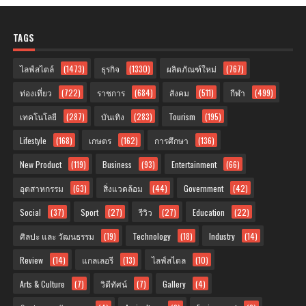
TAGS
ไลฟ์สไตล์
(1473)
ธุรกิจ
(1330)
ผลิตภัณฑ์ใหม่
(767)
ท่องเที่ยว
(722)
ราชการ
(684)
สังคม
(511)
กีฬา
(499)
เทคโนโลยี
(287)
บันเทิง
(283)
Tourism
(195)
Lifestyle
(168)
เกษตร
(162)
การศึกษา
(136)
New Product
(119)
Business
(93)
Entertainment
(66)
อุตสาหกรรม
(63)
สิ่งแวดล้อม
(44)
Government
(42)
Social
(37)
Sport
(27)
รีวิว
(27)
Education
(22)
ศิลปะ และ วัฒนธรรม
(19)
Technology
(18)
Industry
(14)
Review
(14)
แกลเลอรี
(13)
ไลฟ์สไตล
(10)
Arts & Culture
(7)
วิดีทัศน์
(7)
Gallery
(4)