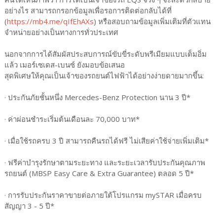
อย่างไร สามารถกรอกข้อมูลเพื่อรอการติดต่อกลับได้ที่
(
https://mb4.me/qIfEhAXs
) หรือสอบถามข้อมูลเพิ่มเติมที่ตัวแทน
จำหน่ายอย่างเป็นทางการทั่วประเทศ
นอกจากการได้สัมผัสประสบการณ์ขับขี่ระดับพรีเมียมแบบเต็มอิ่ม
แล้ว เมอร์เซเดส-เบนซ์ ยังมอบข้อเสนอ
สุดพิเศษให้คุณเป็นเจ้าของรถยนต์ไฟฟ้าได้อย่างง่ายดายมากขึ้น:
· ประกันภัยชั้นหนึ่ง Mercedes-Benz Protection นาน 3 ปี*
· ค่าผ่อนชำระเริ่มต้นเดือนละ 70,000 บาท*
· เมื่อใช้รถครบ 3 ปี สามารถคืนรถได้ฟรี ไม่เสียค่าใช้จ่ายเพิ่มเติม*
· ฟรีค่าบำรุงรักษาตามระยะทาง และระยะเวลารับประกันคุณภาพ
รถยนต์ (MBSP Easy Care & Extra Guarantee) ตลอด 5 ปี*
· การรับประกันราคาขายต่อภายใต้โปรแกรม mySTAR เมื่อครบ
สัญญา 3 - 5 ปี*