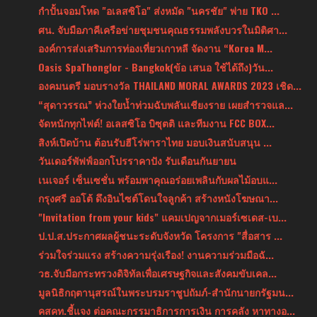
กำปั้นจอมโหด "อเลสซิโอ" ส่งหมัด "นครชัย" พ่าย TKO ...
ศน. จับมือภาคีเครือข่ายชุมชนคุณธรรมพลังบวรในมิติศา...
องค์การส่งเสริมการท่องเที่ยวเกาหลี จัดงาน “Korea M...
Oasis SpaThonglor - Bangkok(ข้อ เสนอ ใช้ได้ถึง)วัน...
องคมนตรี มอบรางวัล THAILAND MORAL AWARDS 2023 เชิด...
“สุดาวรรณ” ห่วงใยน้ำท่วมฉับพลันเชียงราย เผยสำรวจแล...
จัดหนักทุกไฟต์! อเลสซิโอ บิซุตติ และทีมงาน FCC BOX...
สิงห์เปิดบ้าน ต้อนรับฮีโร่พาราไทย มอบเงินสนับสนุน ...
วันเดอร์พัฟฟ์ออกโปรราคาปัง รับเดือนกันยายน
เนเจอร์ เซ็นเซชั่น พร้อมพาคุณอร่อยเพลินกับผลไม้อบแ...
กรุงศรี ออโต้ ดึงอินไซต์โดนใจลูกค้า สร้างหนังโฆษณา...
"Invitation from your kids" แคมเปญจากเมอร์เซเดส-เบ...
ป.ป.ส.ประกาศผลผู้ชนะระดับจังหวัด โครงการ "สื่อสาร ...
ร่วมใจร่วมแรง สร้างความรุ่งเรือง! งานความร่วมมือฉั...
วธ.จับมือกระทรวงดิจิทัลเพื่อเศรษฐกิจและสังคมขับเคล...
มูลนิธิกฤตานุสรณ์ในพระบรมราชูปถัมภ์-สำนักนายกรัฐมน...
คสคท.ชี้แจง ต่อคณะกรรมาธิการการเงิน การคลัง หาทางอ...