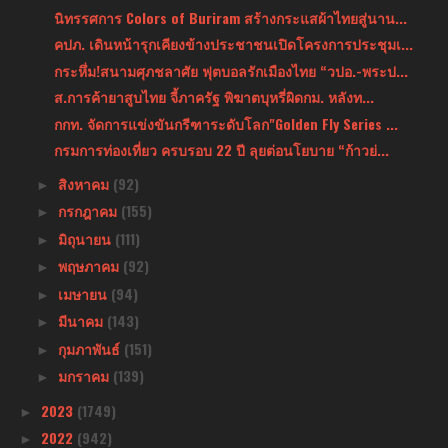
นิทรรศการ Colors of Buriram สร้างกระแสผ้าไทยสู่นาน...
คปภ. เดินหน้ารุกเคียงข้างประชาชนเปิดโครงการประชุมเ...
กระหึ่ม!สนามศุภชลาศัย ฟุตบอลรักเมืองไทย “วปอ.-พระป...
ส.การค้ายาสูบไทย จี้ภาครัฐ พิฆาตบุหรี่ผิดกม. หลังท...
กกท. จัดการแข่งขันกรีฑาระดับโลก"Golden Fly Series ...
กรมการท่องเที่ยว ครบรอบ 22 ปี ลุยต่อนโยบาย “ก้าวย่...
สิงหาคม
(92)
►
กรกฎาคม
(155)
►
มิถุนายน
(111)
►
พฤษภาคม
(92)
►
เมษายน
(94)
►
มีนาคม
(143)
►
กุมภาพันธ์
(151)
►
มกราคม
(139)
►
2023
(1749)
►
2022
(942)
►