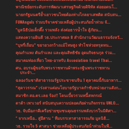
พาณิชย์ยกระดับการพัฒนาเศรษฐกิจด้วยดิจิทัล ต่อยอดนโ...
นายกรัฐมนตรีย้ำเยาวชนไทยต้องห่างไกลยาเสพติด สนับสน...
FUNAngels ร่วมบริจาคช่วยเหลือผู้ประสบภัยน้ำท่วม จั...
"มูลนิธิป่อเต็กตึ๊ง รวมพลัง ส่งต่อธารน้ำใจ สู้ภัยน...
แสดงความยินดี วธ.ประกาศผล 8 สำนักงานวัฒนธรรมจังหวั...
“บุหรี่เถื่อน” ขยายวงกว้างแม้โทษสูง ทำโชห่วยทรุดหน...
คุณกำแหง ตันกำแหง และคุณสิทธิชัย อุดมกิจธนกุล ร่วม...
สมาคมท่องเที่ยว ไทย-อาหรับ Association travel Thai...
ศน. อบรมผู้ขอรับพระราชทานผ้าพระกฐินพระราชทาน
ประจำ...
ฉลองวันชาติสาธารณรัฐประชาชนจีน 1 ตุลาคมนี้กับอาหาร...
“สุดาวรรณ” เร่งสานต่อนโยบายรัฐบาลกำชับหน่วยงานสังก...
สมาชิก สอ.ตร.เลย ร้อง!! โดนเบี้ยวรวมหนี้สหกรณ์
ดาต้า เพาเวอร์ สนับสนุนความปลอดภัยผ่านกิจกรรม UNLO...
วธ. จับมือภาคีเครือข่ายชุมชนคุณธรรมพลังบวรในมิติศา...
" จากเหนือ.. สู่อีสาน " ทีมบรรเทาสาธารณภัย มูลนิธิ...
วธ. รวมใจ 5 ศาสนา ช่วยเหลือผู้ประสบภัยน้ําท่วมในพื...