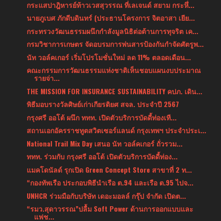
กระแสปาฎิหารย์ท้าวเวสสุวรรณ ที่เลเจนด์ สยาม กระหึ่...
นายภูเบศ ภักดีบดินทร์ (ประธานโครงการ จิตอาสา เยีย...
กระทรวงวัฒนธรรมผนึกกำลังมูลนิธิต่อต้านการทุจริต เค...
กรมวิชาการเกษตร จัดอบรมการพ่นสารป้องกันกำจัดศัตรูพ...
นัท วอล์คเกอร์ เริ่มโปรโมชั่นใหม่ ลด 11% ตลอดเดือน...
คณะกรรมการวัฒนธรรมแห่งชาติเห็นชอบแผนงบประมาณ
รายจ่า...
THE MISSION FOR INSURANCE SUSTAINABILITY คปภ. เดิน...
พิธีมอบรางวัลศิษย์เก่าเกียรติยศ สจล. ประจำปี 2567
กรุงศรี ออโต้ ผนึก ททท. เปิดตัวบริการบัดดี้ท่องเที...
สถานเอกอัครราชทูตสวิตเซอร์แลนด์ กรุงเทพฯ ประจำประเ...
National Trail Mix Day เสนอ นัท วอล์คเกอร์ ถั่วรวม...
ททท. ร่วมกับ กรุงศรี ออโต้ เปิดตัวบริการบัดดี้ท่อง...
แมคโดนัลด์ รุกเปิด Green Concept Store สาขาที่ 2 ท...
“กองทัพเรือ ประกอบพิธีนำเรือ ต.94 และเรือ ต.95 ไปจ...
UNHCR ร่วมมือกับบริษัท เดอะมอลล์ กรุ๊ป จำกัด เปิดต...
“รมว.สุดาวรรณ”ปลื้ม Soft Power ด้านการออกแบบและ
แฟช...