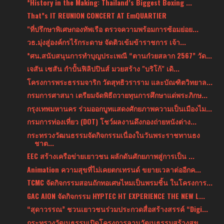
*History in the Making: Thailand’s Biggest Boxing ...
That”s IT REUNION CONCERT AT EmQUARTIER
"ที่ปรึกษาพิเศษกองทัพเรือ ตรวจความพร้อมการซ้อมย่อย...
วธ.มุ่งสู่องค์กรไร้กระดาษ จัดติวเข้มข้าราชการ เจ้า...
*ศน.สนับสนุนการทำบุญประเพณี “ตานก๋วยสลาก 2567” วัด...
เจสัน เซสัน กำปั้นฟิลิปปินส์ มวยสร้าง "บริโก้" เดิ...
โครงการพระธรรมจาริก วัดสุทธิวราราม และบัณฑิตวิทยาล...
กรมการศาสนา เตรียมจัดพิธีถวายทุนการศึกษาแด่พระภิกษ...
กรุงเทพมหานคร ร่วมออกบูทแสดงศักยภาพความเป็นเมืองไม...
กรมการท่องเที่ยว (DOT) โชว์ผลงานดึงกองถ่ายหนังต่าง...
กระทรวงวัฒนธรรมจัดกิจกรรมเนื่องในวันพระราชทานธง
ชาต...
EEC สร้างเครือข่ายเยาวชน ผลักดันศักยภาพสู่การเป็น ...
Animation ความสุขที่ไม่เคยตกเทรนด์ ขยายเวลาต่ออีกค...
TCMC จัดกิจกรรมสอนถักทอเศษไหมเป็นพรมชิ้น ในโครงการ...
GAC AION จัดกิจกรรม HYPTEC HT EXPERIENCE THE NEW L...
“สุดาวรรณ” ชวนเยาวชนร่วมประกวดสื่อสร้างสรรค์ “Digi...
กระทรวงวัฒนธรรมเปิดโครงการลานวัฒนธรรมสร้างสุข