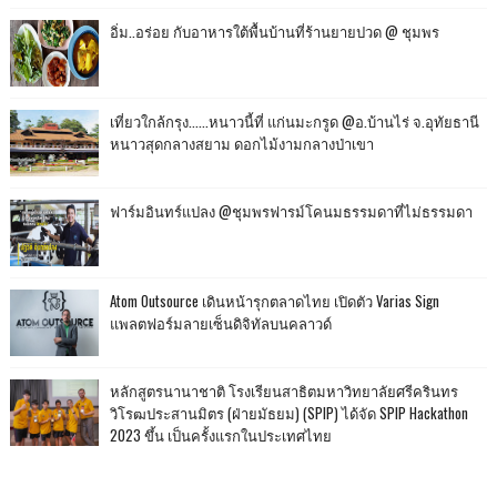
อิ่ม..อร่อย กับอาหารใต้พื้นบ้านที่ร้านยายปวด @ ชุมพร
เที่ยวใกล้กรุง......หนาวนี้ที่ แก่นมะกรูด @อ.บ้านไร่ จ.อุทัยธานี
หนาวสุดกลางสยาม ดอกไม้งามกลางป่าเขา
ฟาร์มอินทร์แปลง @ชุมพรฟารม์โคนมธรรมดาที่ไม่ธรรมดา
Atom Outsource เดินหน้ารุกตลาดไทย เปิดตัว Varias Sign
แพลตฟอร์มลายเซ็นดิจิทัลบนคลาวด์
หลักสูตรนานาชาติ โรงเรียนสาธิตมหาวิทยาลัยศรีครินทร
วิโรฒประสานมิตร (ฝ่ายมัธยม) (SPIP) ได้จัด SPIP Hackathon
2023 ขึ้น เป็นครั้งแรกในประเทศไทย