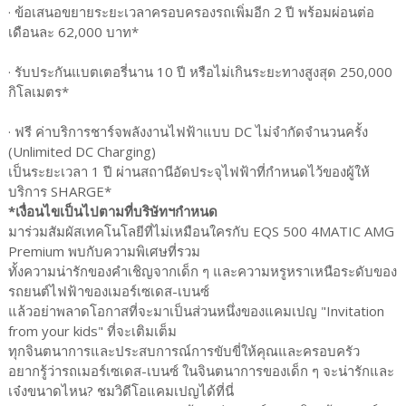
· ข้อเสนอขยายระยะเวลาครอบครองรถเพิ่มอีก 2 ปี พร้อมผ่อนต่อ
เดือนละ 62,000 บาท*
· รับประกันแบตเตอรี่นาน 10 ปี หรือไม่เกินระยะทางสูงสุด 250,000
กิโลเมตร*
· ฟรี ค่าบริการชาร์จพลังงานไฟฟ้าแบบ DC ไม่จำกัดจำนวนครั้ง
(Unlimited DC Charging)
เป็นระยะเวลา 1 ปี ผ่านสถานีอัดประจุไฟฟ้าที่กำหนดไว้ของผู้ให้
บริการ SHARGE*
*เงื่อนไขเป็นไปตามที่บริษัทฯกำหนด
มาร่วมสัมผัสเทคโนโลยีที่ไม่เหมือนใครกับ EQS 500 4MATIC AMG
Premium พบกับความพิเศษที่รวม
ทั้งความน่ารักของคำเชิญจากเด็ก ๆ และความหรูหราเหนือระดับของ
รถยนต์ไฟฟ้าของเมอร์เซเดส-เบนซ์
แล้วอย่าพลาดโอกาสที่จะมาเป็นส่วนหนึ่งของแคมเปญ "Invitation
from your kids" ที่จะเติมเต็ม
ทุกจินตนาการและประสบการณ์การขับขี่ให้คุณและครอบครัว
อยากรู้ว่ารถเมอร์เซเดส-เบนซ์ ในจินตนาการของเด็ก ๆ จะน่ารักและ
เจ๋งขนาดไหน? ชมวิดีโอแคมเปญได้ที่นี่