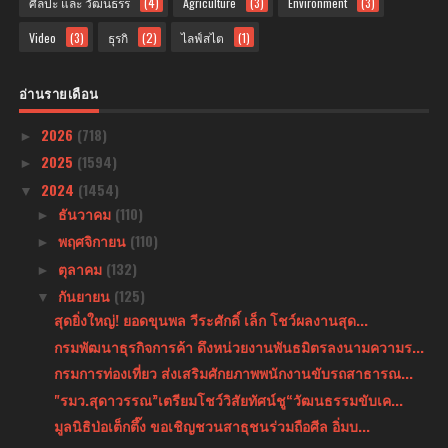
ศิลปะ และ วัฒนธรร
(4)
Agriculture
(3)
Environment
(3)
Video
(3)
ธุรกิ
(2)
ไลฟ์สไต
(1)
อ่านรายเดือน
2026
(718)
►
2025
(1594)
►
2024
(1454)
▼
ธันวาคม
(110)
►
พฤศจิกายน
(110)
►
ตุลาคม
(132)
►
กันยายน
(125)
▼
สุดยิ่งใหญ่! ยอดขุนพล วีระศักดิ์ เล็ก โชว์ผลงานสุด...
กรมพัฒนาธุรกิจการค้า ดึงหน่วยงานพันธมิตรลงนามความร...
กรมการท่องเที่ยว ส่งเสริมศักยภาพพนักงานขับรถสาธารณ...
"รมว.สุดาวรรณ”เตรียมโชว์วิสัยทัศน์ชู“วัฒนธรรมขับเค...
มูลนิธิป่อเต็กตึ๊ง ขอเชิญชวนสาธุชนร่วมถือศีล อิ่มบ...