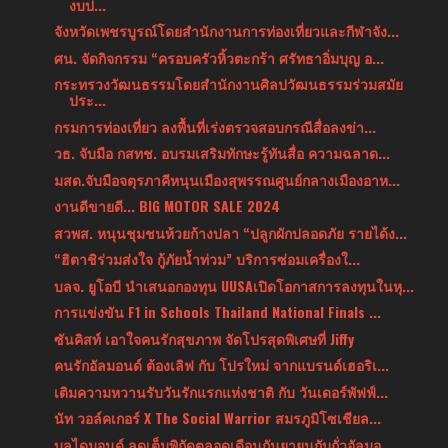
งบป...
จังหวัดเพชรบูรณ์โดยสำนักงานการท่องเที่ยวและกีฬาจัง...
ศน. จัดกิจกรรม “ครอบครัวหิ้วตะกร้า ศรัทธาอิ่มบุญ อ...
กระทรวงวัฒนธรรมโดยสำนักงานศิลปวัฒนธรรมร่วมสมัย
ประ...
กรมการท่องเที่ยว ลงพื้นที่เร่งตรวจสอบกรณีสื่อลงข่า...
วธ. จับมือ กสทช. อบรมเสริมทักษะรู้ทันสื่อ ความฉลาด...
มสด.จับมือจตุรภาคีหนุนเมืองสุพรรณศูนย์กลางเมืองอาห...
งานดีขายดี... BIG MOTOR SALE 2024
สวพส. หนุนชุมชนห้วยก้างปลา “ปลูกผักปลอดภัย รายได้ง...
“ฮิตาชิร่วมส่งใจ กู้ภัยน้ำท่วม” บริการซ่อมเครื่องใ...
บลจ. ยูโอบี นำเสนอกองทุน UUSAเปิดโอกาสการลงทุนในหุ...
การแข่งขัน F1 in Schools Thailand National Finals ...
ซันคิสท์ เอาใจคนรักสุขภาพ จัดโปรสุดพิเศษที่ Jiffy
คนรักอัลมอนด์ ต้องเลิฟ กับ โปรใหม่ จากแบรนด์เฮอริเ...
เติมความหวานรับวันรักแรกแห่งชาติ กับ วันเดอร์พัฟฟ์...
นัท วอล์คเกอร์ X The Social Warrior สมรภูมิโซเชียล...
บลูไดมอนด์ ลดเต็มพิกัดตลอดเดือนกันยายนกับถั่วอัลมอ...