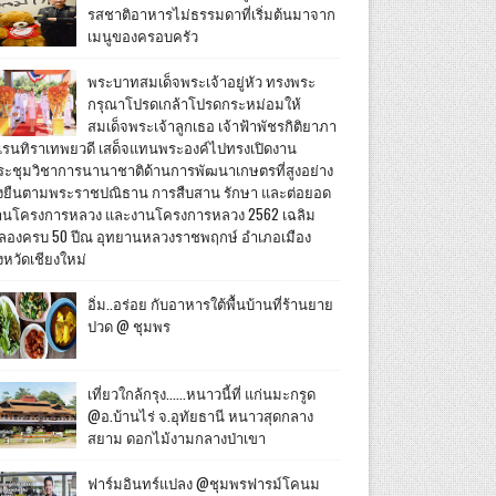
รสชาติอาหารไม่ธรรมดาที่เริ่มต้นมาจาก
เมนูของครอบครัว
พระบาทสมเด็จพระเจ้าอยู่หัว ทรงพระ
กรุณาโปรดเกล้าโปรดกระหม่อมให้
สมเด็จพระเจ้าลูกเธอ เจ้าฟ้าพัชรกิติยาภา
เรนทิราเทพยวดี เสด็จแทนพระองค์ไปทรงเปิดงาน
ระชุมวิชาการนานาชาติด้านการพัฒนาเกษตรที่สูงอย่าง
ั่งยืนตามพระราชปณิธาน การสืบสาน รักษา และต่อยอด
านโครงการหลวง และงานโครงการหลวง 2562 เฉลิม
ลองครบ 50 ปีณ อุทยานหลวงราชพฤกษ์ อำเภอเมือง
งหวัดเชียงใหม่
อิ่ม..อร่อย กับอาหารใต้พื้นบ้านที่ร้านยาย
ปวด @ ชุมพร
เที่ยวใกล้กรุง......หนาวนี้ที่ แก่นมะกรูด
@อ.บ้านไร่ จ.อุทัยธานี หนาวสุดกลาง
สยาม ดอกไม้งามกลางป่าเขา
ฟาร์มอินทร์แปลง @ชุมพรฟารม์โคนม