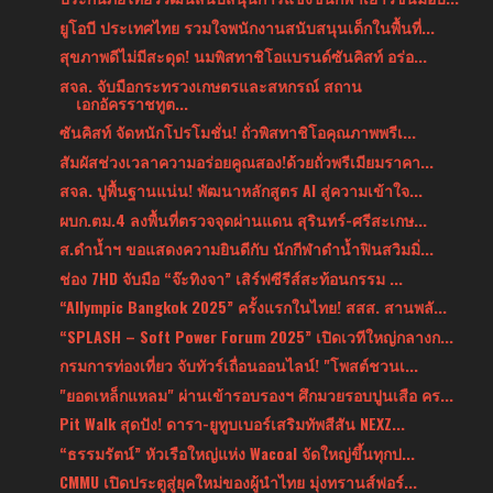
ยูโอบี ประเทศไทย รวมใจพนักงานสนับสนุนเด็กในพื้นที่...
สุขภาพดีไม่มีสะดุด! นมพิสทาชิโอแบรนด์ซันคิสท์ อร่อ...
สจล. จับมือกระทรวงเกษตรและสหกรณ์ สถาน
เอกอัครราชทูต...
ซันคิสท์ จัดหนักโปรโมชั่น! ถั่วพิสทาชิโอคุณภาพพรีเ...
สัมผัสช่วงเวลาความอร่อยคูณสอง!ด้วยถั่วพรีเมียมราคา...
สจล. ปูพื้นฐานแน่น! พัฒนาหลักสูตร AI สู่ความเข้าใจ...
ผบก.ตม.4 ลงพื้นที่ตรวจจุดผ่านแดน สุรินทร์-ศรีสะเกษ...
ส.ดำน้ำฯ ขอแสดงความยินดีกับ นักกีฬาดำน้ำฟินสวิมมิ่...
ช่อง 7HD จับมือ “จ๊ะทิงจา” เสิร์ฟซีรีส์สะท้อนกรรม ...
“Allympic Bangkok 2025” ครั้งแรกในไทย! สสส. สานพลั...
“SPLASH – Soft Power Forum 2025” เปิดเวทีใหญ่กลางก...
กรมการท่องเที่ยว จับทัวร์เถื่อนออนไลน์! "โพสต์ชวนเ...
"ยอดเหล็กแหลม" ผ่านเข้ารอบรองฯ ศึกมวยรอบปูนเสือ คร...
Pit Walk สุดปัง! ดารา-ยูทูบเบอร์เสริมทัพสีสัน NEXZ...
“ธรรมรัตน์” หัวเรือใหญ่แห่ง Wacoal จัดใหญ่ขึ้นทุกป...
CMMU เปิดประตูสู่ยุคใหม่ของผู้นำไทย มุ่งทรานส์ฟอร์...