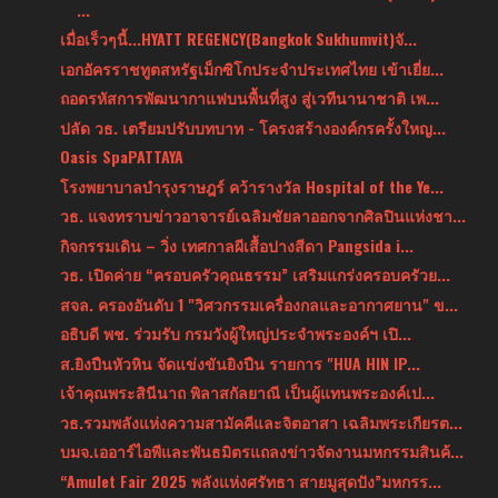
...
เมื่อเร็วๆนี้...HYATT REGENCY(Bangkok Sukhumvit)จั...
เอกอัครราชทูตสหรัฐเม็กซิโกประจำประเทศไทย เข้าเยี่ย...
ถอดรหัสการพัฒนากาแฟบนพื้นที่สูง สู่เวทีนานาชาติ เพ...
ปลัด วธ. เตรียมปรับบทบาท - โครงสร้างองค์กรครั้งใหญ...
Oasis SpaPATTAYA
โรงพยาบาลบำรุงราษฎร์ คว้ารางวัล Hospital of the Ye...
วธ. แจงทราบข่าวอาจารย์เฉลิมชัยลาออกจากศิลปินแห่งชา...
กิจกรรมเดิน – วิ่ง เทศกาลผีเสื้อปางสีดา Pangsida i...
วธ. เปิดค่าย “ครอบครัวคุณธรรม” เสริมแกร่งครอบครัวย...
สจล. ครองอันดับ 1 "วิศวกรรมเครื่องกลและอากาศยาน" ข...
อธิบดี พช. ร่วมรับ กรมวังผู้ใหญ่ประจําพระองค์ฯ เปิ...
ส.ยิงปืนหัวหิน จัดแข่งขันยิงปืน รายการ "HUA HIN IP...
เจ้าคุณพระสินีนาถ พิลาสกัลยาณี เป็นผู้แทนพระองค์เป...
วธ.รวมพลังแห่งความสามัคคีและจิตอาสา เฉลิมพระเกียรต...
บมจ.เออาร์ไอพีและพันธมิตรแถลงข่าวจัดงานมหกรรมสินค้...
“Amulet Fair 2025 พลังแห่งศรัทธา สายมูสุดปัง”มหกรร...