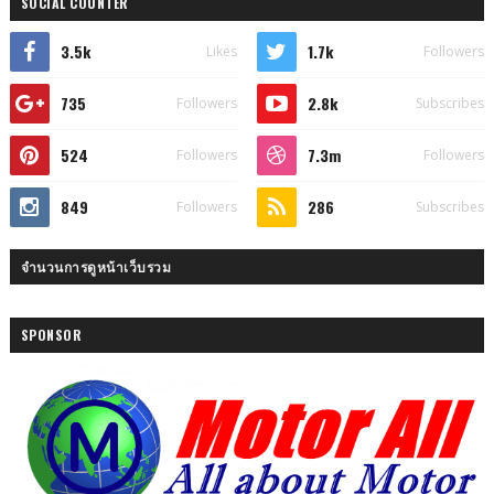
SOCIAL COUNTER
3.5k
1.7k
Likes
Followers
735
2.8k
Followers
Subscribes
524
7.3m
Followers
Followers
849
286
Followers
Subscribes
จำนวนการดูหน้าเว็บรวม
SPONSOR