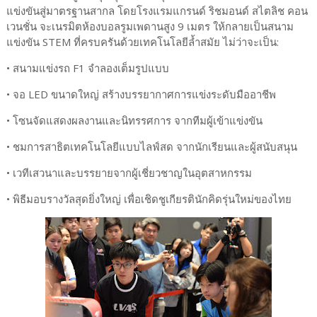
แข่งขันสู่มาตรฐานสากล โดยโรงแรมแกรนด์ ริชมอนด์ สไตลิช คอน
เวนชั่น จะเนรมิตห้องบอลรูมเพดานสูง 9 เมตร ให้กลายเป็นสนาม
แข่งขัน STEM ที่ครบครันด้วยเทคโนโลยีล้ำสมัย ไม่ว่าจะเป็น:
• สนามแข่งรถ F1 จำลองเต็มรูปแบบ
• จอ LED ขนาดใหญ่ สร้างบรรยากาศการแข่งระดับมืออาชีพ
• โซนจัดแสดงผลงานและนิทรรศการ จากทีมผู้เข้าแข่งขัน
• ชมการสาธิตเทคโนโลยีแบบไลฟ์สด จากนักเรียนและผู้สนับสนุน
• เวทีเสวนาและบรรยายจากผู้เชี่ยวชาญในอุตสาหกรรม
• พิธีมอบรางวัลสุดยิ่งใหญ่ เพื่อเชิดชูเกียรตินักคิดรุ่นใหม่ของไทย