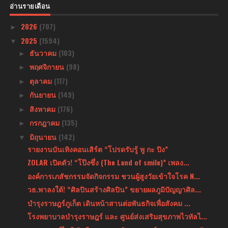
อ่านรายเดือน
2026
(707)
►
2025
(1594)
▼
ธันวาคม
(103)
►
พฤศจิกายน
(98)
►
ตุลาคม
(117)
►
กันยายน
(149)
►
สิงหาคม
(176)
►
กรกฎาคม
(135)
►
มิถุนายน
(142)
▼
รายงานบันเทิงคอนเสิร์ต “โปรดรับรู้ พู กะ ปิง”
ZOLAR เปิดตัว! “โป๊งซึ่ง (The Land of smile)” เพลง...
องค์การเภสัชกรรมจัดกิจกรรม ชวนผู้สูงวัยเข้าใจโรค N...
วธ.พาลงใต้! “ศิลปินสร้างศิลปิน” ขยายผลภูมิปัญญาศิล...
บำรุงราษฎร์ภูเก็ต เดินหน้าสานต่อพันธกิจเพื่อสังคม ...
โรงพยาบาลบำรุงราษฎร์ และ ศูนย์ส่งเสริมสุขภาพไวทัลไ...