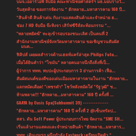
บมจ.เออาร์ไอพี จับมือ คณะพาณิชยศาสตร์ฯ มธ.มอบรางวั...
วันสุดท้าย ของการจัดงาน “ ฮักหลาย…มหาสารคาม 160 ปี...
“สินค้าดี สินค้าเด่น กับงานแสดงสินค้าและจำหน่าย ฮ...
ช่อง 7 HD จับมือ จ๊ะทิงจา เสิร์ฟซีรีส์สะท้อนกรรม “...
"พลายพยัคฆ์" ทะลุเข้ารอบรองชนะเลิศ เป็นคนที่ 2
สำนักงานพาณิชย์จังหวัดมหาสารคาม ขอเชิญชวนสัมผัส
มนต...
ฟิลิปส์ เผยผลสำรวจด้านเฮลท์แคร์ล่าสุด Philips Futu...
เมื่อได้ยินคำว่า “ไขมัน” หลายคนอาจนึกถึงสิ่งที่เป็...
ผู้ว่าการ ททท. พบปะผู้ประกอบการ 3 ย่านการค้า เฟื่อ...
สัมผัสมนต์ของดีของเด่นเมืองมหาสารคามในงาน “ฮักหลาย...
แลกหมัดเดือด! "เพชรดำ” โชว์พลังหมัดใส่ "รัฐวุฒิ” ช...
ห้ามพลาด!!! "ฮักหลาย...มหาสารคาม” 160 ปี ครั้งที่ ...
GAAYA by Oasis Spa(Sukhumvit 39) --------------
"ฮักหลาย...มหาสารคาม” 160 ปี ครั้งที่ 2 @เซ็นทรัลป...
สสว. ดัน Soft Power ผู้ประกอบการไทย จัดงาน “SME SH...
เริ่มแล้วงานแสดงและจำหน่ายสินค้า “ฮักหลาย...มหาสาร...
ททท. เดินเกมรุก ผนึกกำลัง Fastwork เตรียมเปิดตัว “...