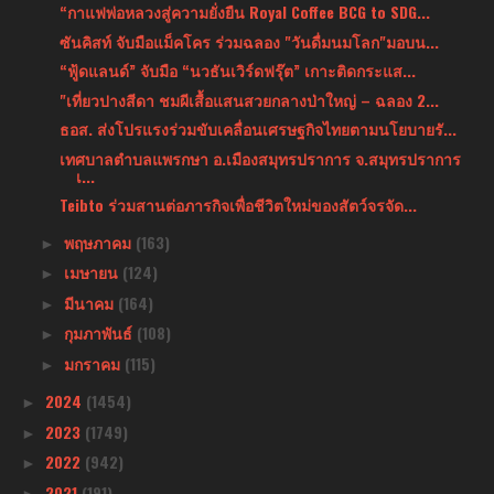
“กาแฟพ่อหลวงสู่ความยั่งยืน Royal Coffee BCG to SDG...
ซันคิสท์ จับมือแม็คโคร ร่วมฉลอง "วันดื่มนมโลก"มอบน...
“ฟู้ดแลนด์” จับมือ “นวธันเวิร์ดฟรุ๊ต” เกาะติดกระแส...
"เที่ยวปางสีดา ชมผีเสื้อแสนสวยกลางป่าใหญ่ – ฉลอง 2...
ธอส. ส่งโปรแรงร่วมขับเคลื่อนเศรษฐกิจไทยตามนโยบายรั...
เทศบาลตำบลแพรกษา อ.เมืองสมุทรปราการ จ.สมุทรปราการ
เ...
Teibto ร่วมสานต่อภารกิจเพื่อชีวิตใหม่ของสัตว์จรจัด...
พฤษภาคม
(163)
►
เมษายน
(124)
►
มีนาคม
(164)
►
กุมภาพันธ์
(108)
►
มกราคม
(115)
►
2024
(1454)
►
2023
(1749)
►
2022
(942)
►
2021
(191)
►