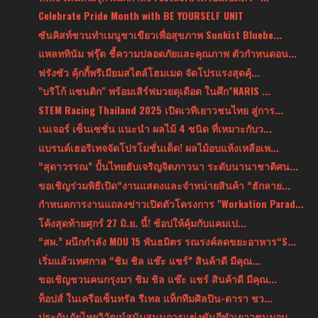
Celebrate Pride Month with BE YOURSELF UNIT
ซันคิสท์ชวนทำเมนูชาเขียวเพื่อสุขภาพ Sunkist Bluebe...
แพลททินัม ฟรุ๊ต ชี้ความปลอดภัยและคุณภาพ ตัวกำหนดอน...
ฟรังซัว คุ้กกี้พรีเมียมสไตล์โฮมเมด จัดโปรแรงสุดคุ้...
"บริโก้ แซนติก" พร้อมเสิร์ฟมวยดุเดือด ในศึก"NARIS ...
STEM Racing Thailand 2025 เปิดเวทีเยาวชนไทย สู่การ...
เนเจอร์ เซ็นเซชั่น แนะนำ ผลไม้ 4 ชนิด ที่เหมาะกับว...
แบรนด์เฮอริเทจจัดโปรโมชั่นเด็ด! ผลไม้อบแห้งเหลือเพ...
“สุดาวรรณ” ปั้นไทยฮับเจริญจิตภาวนา ระดับนานาชาติศน...
ขอเชิญร่วมพิธีเปิด“งานแสดงและจำหน่ายสินค้า “ฮักลาย...
กำหนดการงานแถลงข่าวเปิดตัวโครงการ "Workation Parad...
โค้งสุดท้ายศุกร์ 27 มิ.ย. นี้! ช้อปให้คุ้มกับแคมเป...
“สผ.” ผนึกกำลัง MOU 15 พันธมิตร รณรงค์ลดขยะอาหาร“S...
เริ่มแล้วเทศกาล “ชิม ชิล แช๊ะ แชร์” สินค้าดี มีคุณ...
ขอเชิญชวนคนกรุงมา ชิม ชิล แช๊ะ แชร์ สินค้าดี มีคุณ...
ท็อปส์ ในเครือเซ็นทรัล รีเทล แท็กทีมศิลปิน-ดารา ชว...
ประกันภัยไทยวิวัฒน์สนับสนุนการแข่งขันกีฬาเยาวชนมอบ...