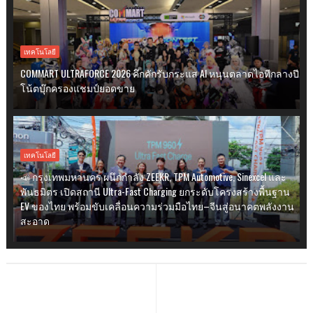
เทคโนโลยี
COMMART ULTRAFORCE 2026 คึกคักรับกระแส AI หนุนตลาดไอทีกลางปี
โน้ตบุ๊กครองแชมป์ยอดขาย
เทคโนโลยี
📣 กรุงเทพมหานคร ผนึกกำลัง ZEEKR, TPM Automotive, Sinexcel และ
พันธมิตร เปิดสถานี Ultra-Fast Charging ยกระดับโครงสร้างพื้นฐาน
EV ของไทย พร้อมขับเคลื่อนความร่วมมือไทย–จีนสู่อนาคตพลังงาน
สะอาด