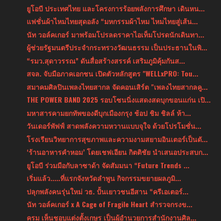
ยูโอบี ประเทศไทย และโครงการร้อยพลังการศึกษา เดินหน...
แฟชั่นผ้าไหมไทยสุดอลัง “มหกรรมผ้าไหม ไหมไทยสู่เส้น...
นัท วอล์คเกอร์ มาพร้อมโปรลดราคาไอเท็มโปรดนักเดินทา...
ผู้ช่วยรัฐมนตรีประจำกระทรวงวัฒนธรรม เป็นประธานในพิ...
“รมว.สุดาวรรณ” ดันสื่อสร้างสรรค์ เสริมภูมิคุ้มกันส...
สจล. จับมือภาคเอกชน เปิดตัวหลักสูตร "WELLxPRO: Tou...
สมาคมศิลปินเพลงไทยสากล จัดคอนเสิร์ต "เพลงไทยสากลคู...
THE POWER BAND 2025 รอบโซนนิ่งแสดงสดบุกขอนแก่น เปิ...
มหาสารคามยกทัพของดีบุกเมืองกรุง ช้อป ชิม ชิลล์ ห้า...
วันเดอร์พัฟฟ์ สาดพลังความหวานแบบจุใจ ด้วยโปรโมชั่น...
โรงเรียนวิทยาการสุขภาพและความงามสยามอินเตอร์เป็นตั...
‘ร้านอาหารคำหอม’ โดยเชฟเอียน กิตติชัย นำเสนอประสบก...
ยูโอบี ร่วมมือกับลาซาด้า จัดสัมมนา “Future Trends ...
เริ่มแล้ว.....ที่แรกจังหวัดลำพูน กิจกรรมขยายผลภูมิ...
ปลุกพลังคนรุ่นใหม่ วธ. ปั้นเยาวชนอีสาน “ครีเอเตอร์...
นัท วอล์คเกอร์ x A Cage of Fragile Heart สำรวจกรงข...
ครม เห็นชอบแต่งตั้งเกษร เป็นผู้อำนวยการสำนักงานศิล...