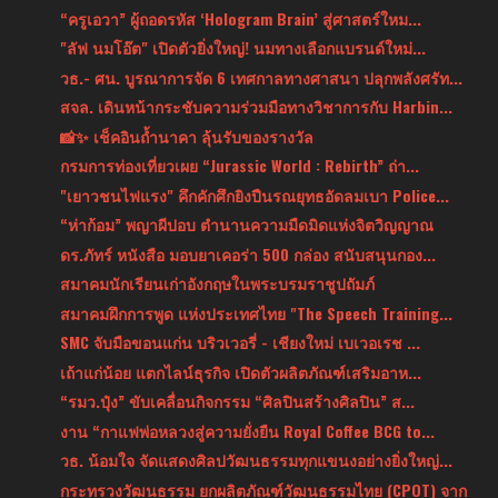
“ครูเอวา” ผู้ถอดรหัส ‘Hologram Brain’ สู่ศาสตร์ใหม...
"ลัฟ นมโอ๊ต" เปิดตัวยิ่งใหญ่! นมทางเลือกแบรนด์ใหม่...
วธ.- ศน. บูรณาการจัด 6 เทศกาลทางศาสนา ปลุกพลังศรัท...
สจล. เดินหน้ากระชับความร่วมมือทางวิชาการกับ Harbin...
📸✨ เช็คอินถ้ำนาคา ลุ้นรับของรางวัล
กรมการท่องเที่ยวเผย “Jurassic World : Rebirth” ถ่า...
"เยาวชนไฟแรง" คึกคักศึกยิงปืนรณยุทธอัดลมเบา Police...
“ห่าก้อม” พญาผีปอบ ตำนานความมืดมิดแห่งจิตวิญญาณ
ดร.ภัทร์ หนังสือ มอบยาเคอร่า 500 กล่อง สนับสนุนกอง...
สมาคมนักเรียนเก่าอังกฤษในพระบรมราชูปถัมภ์
สมาคมฝึกการพูด แห่งประเทศไทย "The Speech Training...
SMC จับมือขอนแก่น บริวเวอรี่ - เชียงใหม่ เบเวอเรช ...
เถ้าแก่น้อย แตกไลน์ธุรกิจ เปิดตัวผลิตภัณฑ์เสริมอาห...
“รมว.ปุ๋ง” ขับเคลื่อนกิจกรรม “ศิลปินสร้างศิลปิน” ส...
งาน “กาแฟพ่อหลวงสู่ความยั่งยืน Royal Coffee BCG to...
วธ. น้อมใจ จัดแสดงศิลปวัฒนธรรมทุกแขนงอย่างยิ่งใหญ่...
กระทรวงวัฒนธรรม ยกผลิตภัณฑ์วัฒนธรรมไทย (CPOT) จาก