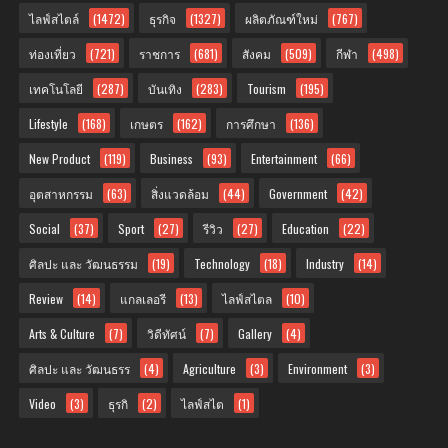
ไลฟ์สไตล์
(1472)
ธุรกิจ
(1327)
ผลิตภัณฑ์ใหม่
(767)
ท่องเที่ยว
(721)
ราชการ
(681)
สังคม
(509)
กีฬา
(498)
เทคโนโลยี
(287)
บันเทิง
(283)
Tourism
(195)
Lifestyle
(168)
เกษตร
(162)
การศึกษา
(136)
New Product
(119)
Business
(93)
Entertainment
(66)
อุตสาหกรรม
(63)
สิ่งแวดล้อม
(44)
Government
(42)
Social
(37)
Sport
(27)
รีวิว
(27)
Education
(22)
ศิลปะ และ วัฒนธรรม
(19)
Technology
(18)
Industry
(14)
Review
(14)
แกลเลอรี
(13)
ไลฟ์สไตล
(10)
Arts & Culture
(7)
วิดีทัศน์
(7)
Gallery
(4)
ศิลปะ และ วัฒนธรร
(4)
Agriculture
(3)
Environment
(3)
Video
(3)
ธุรกิ
(2)
ไลฟ์สไต
(1)