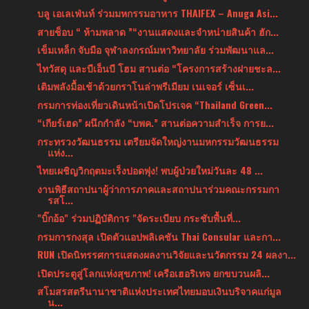
บลู เอเลเฟ่นท์ ร่วมมหกรรมอาหาร THAIFEX – Anuga Asi...
สายช็อบ “ ห้ามพลาด ”“งานแสดงและจำหน่ายสินค้า ฮัก...
เข็มเหล็ก จับมือ จุฬาลงกรณ์มหาวิทยาลัย ร่วมพัฒนาแล...
ไทวัสดุ และบีเอ็นบี โฮม สานต่อ “โครงการสร้างฝายชะล...
เติมพลังมื้อเช้าด้วยกราโนล่าพรีเมียม เนเจอร์ เซ็นเ...
กรมการท่องเที่ยวเดินหน้าเปิดโปรเจค “Thailand Green...
“เกียร์เฮด” ผนึกกำลัง “บพค.” สานต่อความสำเร็จ การย...
กระทรวงวัฒนธรรม เตรียมจัดใหญ่งานมหกรรมวัฒนธรรม
แห่ง...
ไทยเผชิญวิกฤตมะเร็งปอดพุ่ง! พบผู้ป่วยใหม่วันละ 48 ...
งานพิธีสถาปนาผู้ว่าการภาคและสถาปนาร่วมคณะกรรมกา
รสโ...
"บิ๊กอ้อ" ร่วมปฏิบัติการ "จัดระเบียบ กระชับพื้นที่...
กรมการกงสุล เปิดตัวแอปพลิเคชัน Thai Consular และกา...
RUN เปิดนิทรรศการแสดงผลงานวิจัยและนวัตกรรม 24 ผลงา...
เปิดประตูสู่โลกแห่งสุขภาพ! เครือเฮอริเทจ ยกขบวนผลิ...
สโมสรสตรีนานาชาติแห่งประเทศไทยมอบเงินบริจาคแก่มูล
น...