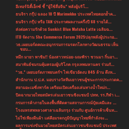
อีเทอร์นิตี้เอ็กซ์ ชี้ “ผู้ใช้สื่อจีน” พลังผู้บริโ...
ธนจิรา กรุ๊ป ฉลอง 10 ปี Marimekko ประเทศไทยตอกย้ำค...
ธนจิรา กรุ๊ป หรือ TAN ประกาศผลงานครึ่งปี 68 รายได้...
ส่งต่อความรักด้วย Sunkist Blue Matcha Latte เฉลิมฉ...
ITD จัดงาน She Commerce Forum 2025ปลุกพลังผู้ประกอ...
วธ.เผยบอร์ดคณะอนุกรรมการมรดกโลกทางวัฒนธรรม เห็น
ชอบ...
หมึก มายา พาชิม!! น้องสาวหน่อย-มณฑิรา ชวนมา กิ๋นอา...
สมาพันธ์ชมรมคุ้มครองผู้บริโภค กรุงเทพมหานคร ร่วมกั...
“วธ.” เผยบอร์ดภาพยนตร์ฯ ไฟเขียวอัดงบ 845 ล้าน ดึงห...
สำนักงาน ป.ป.ส. มอบรางวัลทีมเยาวชนผู้ชนะการประกวดค...
สยามอะเมซิ่งพาร์ค เตรียมเปิดเครื่องเล่นทางน้ำใหม่ก...
ปิดฉากมวยไทยสมัครเล่นเยาวชนชิงแชมป์ ปทท. รร.กีฬา เ...
กรมการค้าภายในลงพื้นที่ติดตามสถานการณ์ปุ๋ยเคมีและ ...
โรงมหรสพหลวงศาลาเฉลิมกรุง ร่วมกับ ศูนย์การค้าเซ็นท...
ไม่ใช่เพียงผืนผ้า แต่คือมรดกภูมิปัญญาไทยที่กำลังจะ...
ผลการแข่งขันมวยไทยสมัครเล่นเยาวชนชิงแชมป์ ประเทศ