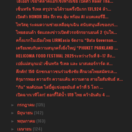
ไฮเออร์ เขย่าตลาดแอร์เชิงพาณิชย์ เปิดตัว Haier Tha...
เซ็นทรัล รีเทล สรุปรายได้รวมครึ่งปีแรก 131,924 ล้า...
เปิดตัว HONOR X6c ถึก ทน คุ้ม พร้อม AI แบตเตอรี่อึ...
ไทวัสดุ ระดมความช่วยเหลือฉุกเฉิน สนับสนุนสิ่งของบร...
ไทยฮอนด้า จัดแถลงข่าวเปิดตัวรถจักรยานยนต์ 2 รุ่นให...
ครั้งแรกในเมืองไทย LIRNEasia จัดงาน “Data Governan...
เตรียมพบกับความสนุกครั้งยิ่งใหญ่ “PHUKET PARKLAND ...
HELICONIA FOOD FESTIVAL 2025ระหว่างวันที่ 8–17 สิง...
เปย์แม่สนุกแน่! เซ็นทรัล รีเทล และ มาสเตอร์การ์ด ส...
คึกคัก! 150 นักชกเยาวชนร่วมชิงชัย ศึกมวยไทยสมัครเล...
#กุมารทอง ความรัก ความแค้น ความตาย สายใยสัมพันธ์ ส...
“กัน” พงศ์ปณต ไล่บี้คู่แข่งสุดมันส์ คว้าที่ 5 โลก ...
เปิดฉากเวทีโลก! ฮอกกี้ใต้น้ำ U19 ไทย คว้าอันดับ 4 ...
กรกฎาคม
(135)
►
มิถุนายน
(142)
►
พฤษภาคม
(163)
►
เมษายน
(124)
►