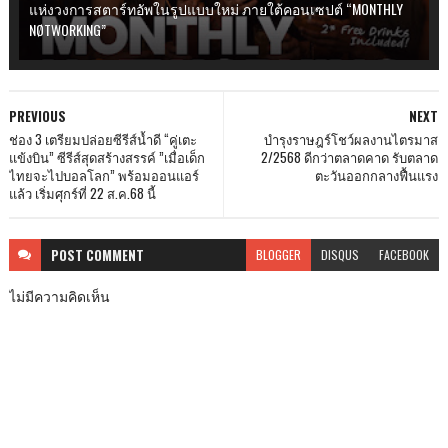
แห่งวงการสตาร์ทอัพในรูปแบบใหม่ ภายใต้คอนเซปต์ “MONTHLY
NØTWORKING”
PREVIOUS
NEXT
ช่อง 3 เตรียมปล่อยซีรีส์น้ำดี “คู่เตะ
บำรุงราษฎร์โชว์ผลงานไตรมาส
แข้งบิน” ซีรีส์สุดสร้างสรรค์ ”เมื่อเด็ก
2/2568 ดีกว่าตลาดคาด รับตลาด
ไทยจะไปบอลโลก” พร้อมออนแอร์
ตะวันออกกลางฟื้นแรง
แล้ว เริ่มศุกร์ที่ 22 ส.ค.68 นี้
POST
COMMENT
BLOGGER
DISQUS
FACEBOOK
ไม่มีความคิดเห็น