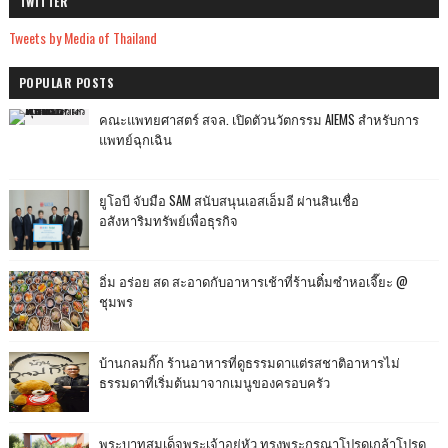
TWITTER
Tweets by Media of Thailand
POPULAR POSTS
คณะแพทยศาสตร์ สจล. เปิดตัวนวัตกรรม AIEMS สำหรับการ
แพทย์ฉุกเฉิน
ยูโอบี จับมือ SAM สนับสนุนเอสเอ็มอี ผ่านสินเชื่อ
อสังหาริมทรัพย์เพื่อธุรกิจ
อิ่ม อร่อย สด สะอาดกับอาหารเช้าที่ร้านติ๋มซำหอเจี๊ยะ @
ชุมพร
บ้านกลมกิ๊ก ร้านอาหารที่ดูธรรมดาแต่รสชาติอาหารไม่
ธรรมดาที่เริ่มต้นมาจากเมนูของครอบครัว
พระบาทสมเด็จพระเจ้าอยู่หัว ทรงพระกรุณาโปรดเกล้าโปรด