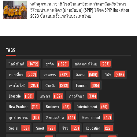
หลักสูตรนานาชาติ โรงเรียนสาธิตมหาวิทยาลัยศรีครินทร
วิโรฒประสานมิตร (ฝ่ายมัธยม) (SPIP) ได้จัด SPIP Hackathon
2023 ขึ้น เป็นครั้งแรกในประเทศไทย
TAGS
ไลฟ์สไตล์
(1472)
ธุรกิจ
(1329)
ผลิตภัณฑ์ใหม่
(767)
ท่องเที่ยว
(722)
ราชการ
(682)
สังคม
(509)
กีฬา
(498)
เทคโนโลยี
(287)
บันเทิง
(283)
Tourism
(195)
Lifestyle
(168)
เกษตร
(162)
การศึกษา
(136)
New Product
(119)
Business
(93)
Entertainment
(66)
อุตสาหกรรม
(63)
สิ่งแวดล้อม
(44)
Government
(42)
Social
(37)
Sport
(27)
รีวิว
(27)
Education
(22)