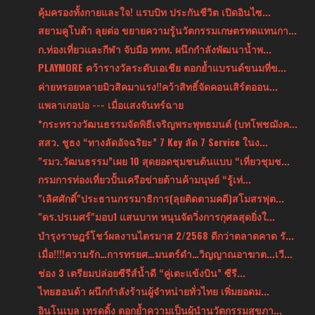
คุ้มครองทั้งกายและใจ! แรบบิท ประกันชีวิต เปิดอินไซ...
สยามคูโบต้า ลุยต่อ ขยายความรู้นวัตกรรมเกษตรทดแทนกา...
ก.ท่องเที่ยวและกีฬา จับมือ ททท. ผนึกกำลังพัฒนาน้ำพ...
PLAYMORE คว้ารางวัลระดับเอเชีย ตอกย้ำแบรนด์ขนมที่ข...
ค่ายหรอยหลายมิวสิคมาแรง!!คว้าสิทธิ์จัดคอนเสิร์ตออน...
แพลาเกอปอ --- เมื่อแสงจันทร์ฉาย
*กระทรวงวัฒนธรรมจัดพิธีเจริญพระพุทธมนต์ (บทโพชฌังค...
สสว. ชูธง “ทางลัดอัจฉริยะ” 7 Key ลัด 7 Service ในง...
"รมว.วัฒนธรรม”เผย 10 สุดยอดชุมชนต้นแบบ “เที่ยวชุมช...
กรมการท่องเที่ยวปั้นเครือข่ายต้านค้ามนุษย์ “รู้เท่...
"เลิศศักดิ์"ประธานกรรมาธิการ(ลุยติดตามคดี)สโมสรฟุต...
"ดร.ปรเมศร์"มอบ1 แสนบาท หนุนจัดวิ่งการกุศลสุดยิ่งใ...
บำรุงราษฎร์โชว์ผลงานไตรมาส 2/2568 ดีกว่าตลาดคาด รั...
เมื่อ!!!!ความรัก…การทรยศ…มนตร์ดำ…วิญญาณอาฆาต...เวี...
ช่อง 3 เตรียมปล่อยซีรีส์น้ำดี “คู่เตะแข้งบิน” ซีรี...
ไทยฮอนด้า ผนึกกำลังร้านผู้จำหน่ายทั่วไทย เพิ่มยอดม...
อินโนเบล เทรดดิ้ง ตอกย้ำความเป็นผู้นำนวัตกรรมสุขภา...