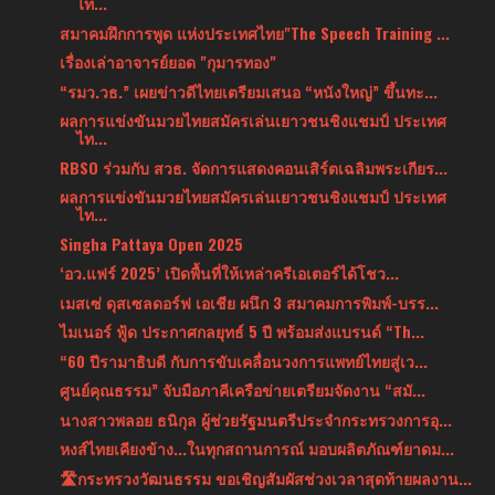
ไท...
สมาคมฝึกการพูด แห่งประเทศไทย"The Speech Training ...
เรื่องเล่าอาจารย์ยอด "กุมารทอง"
“รมว.วธ.” เผยข่าวดีไทยเตรียมเสนอ “หนังใหญ่” ขึ้นทะ...
ผลการแข่งขันมวยไทยสมัครเล่นเยาวชนชิงแชมป์ ประเทศ
ไท...
RBSO ร่วมกับ สวธ. จัดการแสดงคอนเสิร์ตเฉลิมพระเกียร...
ผลการแข่งขันมวยไทยสมัครเล่นเยาวชนชิงแชมป์ ประเทศ
ไท...
Singha Pattaya Open 2025
‘อว.แฟร์ 2025’ เปิดพื้นที่ให้เหล่าครีเอเตอร์ได้โชว...
เมสเซ่ ดุสเซลดอร์ฟ เอเชีย ผนึก 3 สมาคมการพิมพ์-บรร...
ไมเนอร์ ฟู้ด ประกาศกลยุทธ์ 5 ปี พร้อมส่งแบรนด์ “Th...
“60 ปีรามาธิบดี กับการขับเคลื่อนวงการแพทย์ไทยสู่เว...
ศูนย์คุณธรรม” จับมือภาคีเครือข่ายเตรียมจัดงาน “สมั...
นางสาวพลอย ธนิกุล ผู้ช่วยรัฐมนตรีประจำกระทรวงการอุ...
หงส์ไทยเคียงข้าง...ในทุกสถานการณ์ มอบผลิตภัณฑ์ยาดม...
🛣กระทรวงวัฒนธรรม ขอเชิญสัมผัสช่วงเวลาสุดท้ายผลงาน...