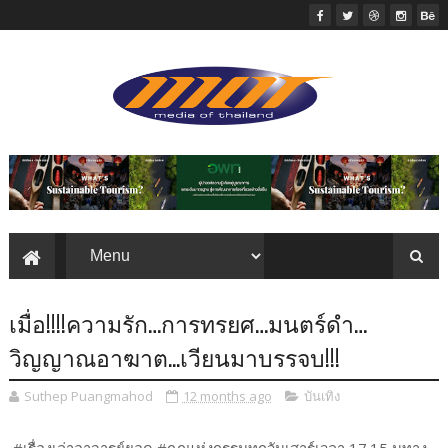
เมื่อ!!!!ความรัก…การทรยศ…มนตร์ดำ…
วิญญาณอาฆาต...เวียนมาบรรจบ!!!
Suthep Puangmahod
12 months ago
บันเทิง
#เรื่องเล่าอาจารย์ยอด #กฎแห่งกรรมทุกวันเสาร์เวลา 17.15 นทาง