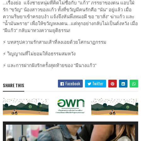
…เรื่องย่อ แจ้งชายหนุ่มที่คิดไม่ซื่อกับ “แก้ว” ภรรยาของตน แอบใฝ่
รัก “ขวัญ” น้องสาวของแก้ว ทั้งที่ขวัญมีคนรักคือ “นัน” อยู่แล้ว เมื่อ
ความริษยาเข้าครอบงำ แจ้งจึงหันพึ่งหมอผี ขอ “ยาสั่ง” ฆ่าแก้ว และ
“น้ำมันพราย” เพื่อให้ขวัญหลงตน…แต่ทุกอย่างกลับไม่เป็นดั่งหวัง เมื่อ
“ผีแก้ว” กลับมาทวงความยุติธรรม!
⚡️ บทสรุปความรักสามเส้าที่ลงเอยด้วยโศกนาฏกรรม
⚡️ วิญญาณที่ไม่ยอมให้อธรรมสมหวัง
⚡️ และการฝากฝังรักครั้งสุดท้ายของ “ผีนางแก้ว”
Facebook
Twitter
SHARE THIS