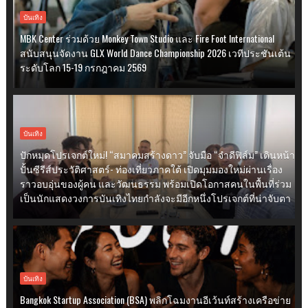
บันเทิง
MBK Center ร่วมด้วย Monkey Town Studio และ Fire Foot International
สนับสนุนจัดงาน GLX World Dance Championship 2026 เวทีประชันเต้น
ระดับโลก 15-19 กรกฎาคม 2569
บันเทิง
ปักหมุดโปรเจกต์ใหม่! “สมาคมสร้างดาว” จับมือ “จำดีฟิล์ม” เดินหน้า
ปั้นซีรีส์ประวัติศาสตร์- ท่องเที่ยวภาคใต้ เปิดมุมมองใหม่ผ่านเรื่อง
ราวอบอุ่นของผู้คน และวัฒนธรรม พร้อมเปิดโอกาสคนในพื้นที่ร่วม
เป็นนักแสดงวงการบันเทิงไทยกำลังจะมีอีกหนึ่งโปรเจกต์ที่น่าจับตา
บันเทิง
Bangkok Startup Association (BSA) พลิกโฉมงานอีเว้นท์สร้างเครือข่าย