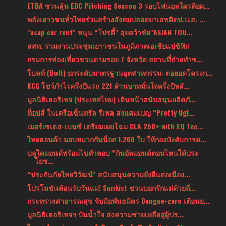
ETDA ชวนลุ้น EDC Pitching Season 3 รอบไฟนอลใครคือผ...
พลังเยาวชนทั่วไทยร่วมสร้างสังคมปลอดยาเสพติดป.ป.ส. ...
"asap car rent" หนุน “โปรตี้" ลุยคว้าชัย"ASIAN TOU...
สสท. ร่วมงานประชุมเยาวชนในภูมิภาคเอเชียแปซิฟิก
กรมการท่องเที่ยวชวนตามรอย 7 จังหวัด สถานที่ถ่ายทำซ...
โบลท์ (Bolt) ยกระดับมาตรฐานอุตสาหกรรม: ต่อยอดโครงก...
KCG โชว์กำไรครึ่งปีแรก 221 ล้านบาทมั่นใจครึ่งปีหลั...
มูลนิธิเฮอริเทจ (ประเทศไทย) เดินหน้าสนับสนุนผลิตภั...
ท็อปส์ ในเครือเซ็นทรัล รีเทล ส่งแคมเปญ “Pretty Ugl...
เมอร์เซเดส-เบนซ์ เตรียมเผยโฉม CLA 250+ with EQ Tec...
ไทยฮอนด้า มอบหมวกกันน็อก 1,200 ใบ ให้กองบังคับการต...
บลูไดมอนด์พร้อมไขคำตอบ “กินอัลมอนด์ตอนไหนได้ประ
โยช...
“ประกันภัยไทยวิวัฒน์” สนับสนุนความยั่งยืนต่อเนื่อง...
โปรโมชันต้อนรับวันแม่! Sunkist ชวนบอกรักแม่ด้วยถั่...
กระทรวงสาธารณสุข จับมือพันธมิตร Dengue-zero เตือนย...
มูลนิธิเฮอริเทจฯ ปันน้ำใจ ส่งความช่วยเหลือสู่ผู้ปร...