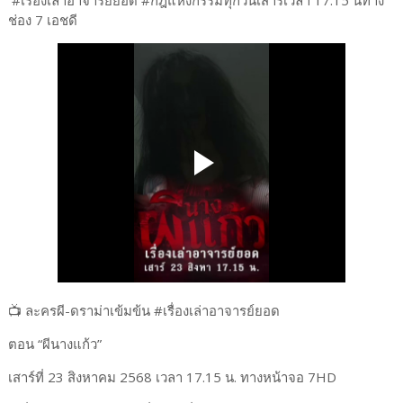
ช่อง 7 เอชดี
📺 ละครผี-ดราม่าเข้มข้น #เรื่องเล่าอาจารย์ยอด
ตอน “ผีนางแก้ว”
เสาร์ที่ 23 สิงหาคม 2568 เวลา 17.15 น. ทางหน้าจอ 7HD