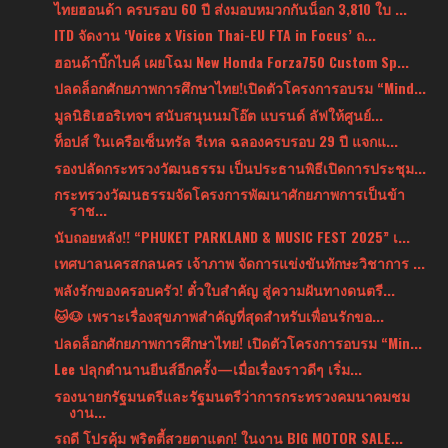
ไทยฮอนด้า ครบรอบ 60 ปี ส่งมอบหมวกกันน็อก 3,810 ใบ ...
ITD จัดงาน ‘Voice x Vision Thai-EU FTA in Focus’ ถ...
ฮอนด้าบิ๊กไบค์ เผยโฉม New Honda Forza750 Custom Sp...
ปลดล็อกศักยภาพการศึกษาไทย!เปิดตัวโครงการอบรม “Mind...
มูลนิธิเฮอริเทจฯ สนับสนุนนมโอ๊ต แบรนด์ ลัฟให้ศูนย์...
ท็อปส์ ในเครือเซ็นทรัล รีเทล ฉลองครบรอบ 29 ปี แจกแ...
รองปลัดกระทรวงวัฒนธรรม เป็นประธานพิธีเปิดการประชุม...
กระทรวงวัฒนธรรมจัดโครงการพัฒนาศักยภาพการเป็นข้า
ราช...
นับถอยหลัง!! “PHUKET PARKLAND & MUSIC FEST 2025” เ...
เทศบาลนครสกลนคร เจ้าภาพ จัดการแข่งขันทักษะวิชาการ ...
พลังรักของครอบครัว! ตั๋วใบสำคัญ สู่ความฝันทางดนตรี...
🐱🐶 เพราะเรื่องสุขภาพสำคัญที่สุดสำหรับเพื่อนรักขอ...
ปลดล็อกศักยภาพการศึกษาไทย! เปิดตัวโครงการอบรม “Min...
Lee ปลุกตำนานยีนส์อีกครั้ง—เมื่อเรื่องราวดีๆ เริ่ม...
รองนายกรัฐมนตรีและรัฐมนตรีว่าการกระทรวงคมนาคมชม
งาน...
รถดี โปรคุ้ม พริตตี้สวยตาแตก! ในงาน BIG MOTOR SALE...