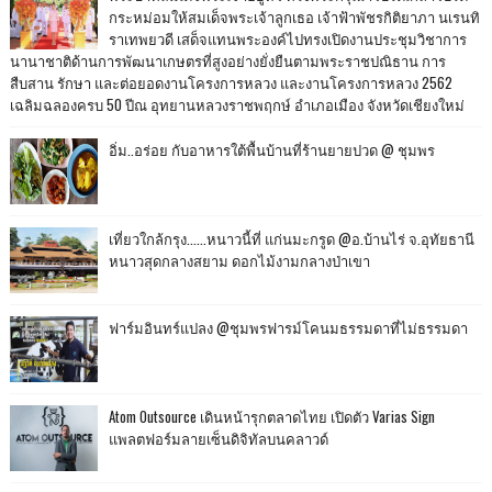
กระหม่อมให้สมเด็จพระเจ้าลูกเธอ เจ้าฟ้าพัชรกิติยาภา นเรนทิ
ราเทพยวดี เสด็จแทนพระองค์ไปทรงเปิดงานประชุมวิชาการ
นานาชาติด้านการพัฒนาเกษตรที่สูงอย่างยั่งยืนตามพระราชปณิธาน การ
สืบสาน รักษา และต่อยอดงานโครงการหลวง และงานโครงการหลวง 2562
เฉลิมฉลองครบ 50 ปีณ อุทยานหลวงราชพฤกษ์ อำเภอเมือง จังหวัดเชียงใหม่
อิ่ม..อร่อย กับอาหารใต้พื้นบ้านที่ร้านยายปวด @ ชุมพร
เที่ยวใกล้กรุง......หนาวนี้ที่ แก่นมะกรูด @อ.บ้านไร่ จ.อุทัยธานี
หนาวสุดกลางสยาม ดอกไม้งามกลางป่าเขา
ฟาร์มอินทร์แปลง @ชุมพรฟารม์โคนมธรรมดาที่ไม่ธรรมดา
Atom Outsource เดินหน้ารุกตลาดไทย เปิดตัว Varias Sign
แพลตฟอร์มลายเซ็นดิจิทัลบนคลาวด์