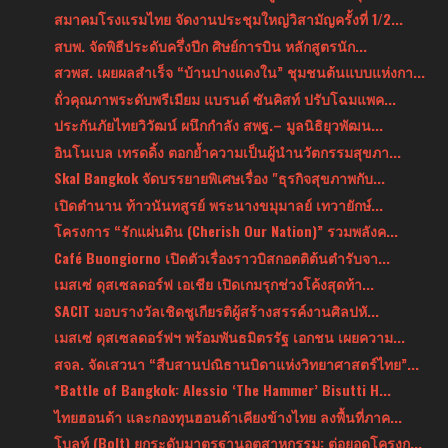
สมาคมโรงแรมไทย จัดงานประชุมใหญ่วิสามัญครั้งที่ 1/2...
สบพ. จัดพิธีประดับครึ่งปีก ศิษย์การบิน หลักสูตรนัก...
สวพส. เผยผลสำเร็จ “บ้านปางแดงใน” ชุมชนต้นแบบแห่งกา...
ถั่วคุณภาพระดับพรีเมียม แบรนด์ ซันคิสท์ ปรับโฉมแพค...
ประกันภัยไทยวิวัฒน์ ผนึกกำลัง สพฐ.– มูลนิธิยุวพัฒน...
อินโนเบล เทรดดิ้ง ตอกย้ำความเป็นผู้นำนวัตกรรมสุขภา...
Skal Bangkok จัดบรรยายพิเศษเรื่อง "ธุรกิจสุขภาพกับ...
เปิดตำนาน ท้าวนันทสูรย์ พระนางขมุมาลย์ เทวายักษ์...
โครงการ “รักแผ่นดิน (Cherish Our Nation)” รวมพลังค...
Café Buongiorno เปิดตัวเรื่องราวบิสกอตติต้นตำรับจา...
เมสเซ่ ดุสเซลดอร์ฟ เอเชีย เปิดเกมรุกช่วงโค้งสุดท้า...
SACIT มอบรางวัลเชิดชูเกียรติผู้สร้างสรรค์งานศิลปหั...
เมสเซ่ ดุสเซลดอร์ฟฯ พร้อมพันธมิตรรัฐ เอกชน เผยความ...
สจล. จัดเสวนา “สืบสานปณิธานบิดาแห่งวิทยาศาสตร์ไทย”...
*Battle of Bangkok: Alessio ‘The Hammer’ Bisutti H...
ไทยฮอนด้า และกองทุนฮอนด้าเคียงข้างไทย ลงพื้นที่ภาค...
โบลท์ (Bolt) ยกระดับมาตรฐานอุตสาหกรรม: ต่อยอดโครงก...