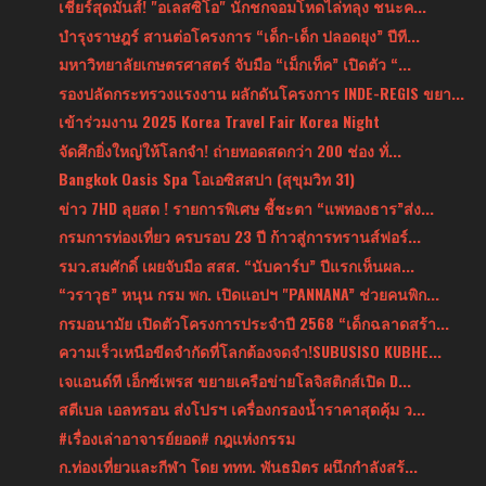
เชียร์สุดมันส์! "อเลสซิโอ" นักชกจอมโหดไล่ทลุง ชนะค...
บำรุงราษฎร์ สานต่อโครงการ “เด็ก-เด็ก ปลอดยุง” ปีที...
มหาวิทยาลัยเกษตรศาสตร์ จับมือ “เม็กเท็ค” เปิดตัว “...
รองปลัดกระทรวงแรงงาน ผลักดันโครงการ INDE-REGIS ขยา...
เข้าร่วมงาน 2025 Korea Travel Fair Korea Night
จัดศึกยิ่งใหญ่ให้โลกจำ! ถ่ายทอดสดกว่า 200 ช่อง ทั่...
Bangkok Oasis Spa โอเอซิสสปา (สุขุมวิท 31)
ข่าว 7HD ลุยสด ! รายการพิเศษ ชี้ชะตา “แพทองธาร”ส่ง...
กรมการท่องเที่ยว ครบรอบ 23 ปี ก้าวสู่การทรานส์ฟอร์...
รมว.สมศักดิ์ เผยจับมือ สสส. “นับคาร์บ” ปีแรกเห็นผล...
“วราวุธ” หนุน กรม พก. เปิดแอปฯ "PANNANA” ช่วยคนพิก...
กรมอนามัย เปิดตัวโครงการประจำปี 2568 “เด็กฉลาดสร้า...
ความเร็วเหนือขีดจำกัดที่โลกต้องจดจำ!SUBUSISO KUBHE...
เจแอนด์ที เอ็กซ์เพรส ขยายเครือข่ายโลจิสติกส์เปิด D...
สตีเบล เอลทรอน ส่งโปรฯ เครื่องกรองน้ำราคาสุดคุ้ม ว...
#เรื่องเล่าอาจารย์ยอด# กฎแห่งกรรม
ก.ท่องเที่ยวและกีฬา โดย ททท. พันธมิตร ผนึกกำลังสร้...