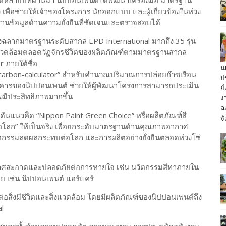
ดหลายปีที่ผ่านมา นิปปอนเพนต์ได้พัฒนาเครื่องมือ มาตรฐาน
ง เพื่อช่วยให้เจ้าของโครงการ นักออกแบบ และผู้เกี่ยวข้องในห่วง
านข้อมูลด้านความยั่งยืนที่ชัดเจนและตรวจสอบได้
องฉลากมาตรฐานระดับสากล EPD International มากถึง 35 รุ่น
ิ่งแวดล้อมตลอดวัฏจักรชีวิตของผลิตภัณฑ์ตามมาตรฐานสากล
 ภายใต้ชื่อ
น
/carbon-calculator” สำหรับคำนวณปริมาณการปล่อยก๊าซเรือน
ป
คารของนิปปอนเพนต์ ช่วยให้ผู้พัฒนาโครงการสามารถประเมิน
ย
มีประสิทธิภาพมากขึ้น
ง
ฉ
ันแนวคิด “Nippon Paint Green Choice” หรือผลิตภัณฑ์สี
จั
ย เพื่อโลก” ให้เป็นจริง เพื่อยกระดับมาตรฐานด้านคุณภาพอากาศ
นวัตกรรมลดผลกระทบต่อโลก และการผลิตอย่างยั่งยืนตลอดห่วงโซ่
ากาศสะอาดและปลอดภัยต่อการหายใจ เช่น นวัตกรรมสีทาภายใน
ย เช่น นิปปอนเพนต์ แอร์แคร์
่อสิ่งมีชีวิตและสิ่งแวดล้อม โดยมีผลิตภัณฑ์ของนิปปอนเพนต์ถึง
l