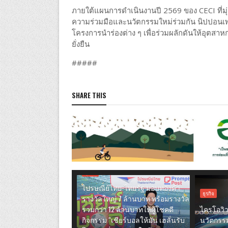
ภายใต้แผนการดำเนินงานปี 2569 ของ CECI ที่มุ่
ความร่วมมือและนวัตกรรมใหม่ร่วมกัน นิปปอนเพ
โครงการนำร่องต่าง ๆ เพื่อร่วมผลักดันให้อุตสา
ยั่งยืน
#####
SHARE THIS
ธุรกิจ
ไปรษณีย์ไทย-ไทยรัฐ มอบทองคำ
ธุรกิจ
รางวัลใหญ่ 7 ล้านบาท พร้อมรางวัล
รวมกว่า 12 ล้านบาทให้ผู้โชคดี
ไครโอวิว
กิจกรรม "เชียร์บอลให้มัน เฮลั่นรับ
นวัตกรรม