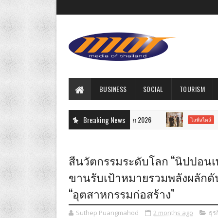
BUSINESS
SOCIAL
TOURISM
Breaking News
สถานเอกอ
ไลฟ์สไตล์
สีนวัตกรรมระดับโลก “นิปปอนเพ
ขานรับเป้าหมายรวมพลังผลักดัน
“อุตสาหกรรมก่อสร้าง”
Suthep Puangmahod
2 months ago
ธุร