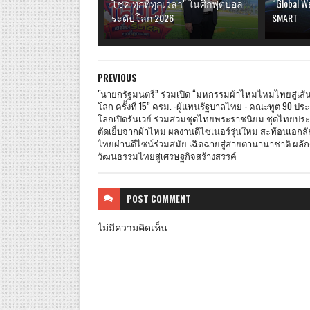
โชค ทุกที่ทุกเวลา" ในศึกฟุตบอล
“Global W
ระดับโลก 2026
SMART
PREVIOUS
"นายกรัฐมนตรี” ร่วมเปิด “มหกรรมผ้าไหมไหมไทยสู่เส้
โลก ครั้งที่ 15” ครม. -ผู้แทนรัฐบาลไทย - คณะทูต 90 ประ
โลกเปิดรันเวย์ ร่วมสวมชุดไทยพระราชนิยม ชุดไทยประยุก
ตัดเย็บจากผ้าไหม ผลงานดีไซเนอร์รุ่นใหม่ สะท้อนเอกล
ไทยผ่านดีไซน์ร่วมสมัย เฉิดฉายสู่สายตานานาชาติ ผลัก
วัฒนธรรมไทยสู่เศรษฐกิจสร้างสรรค์
POST
COMMENT
ไม่มีความคิดเห็น