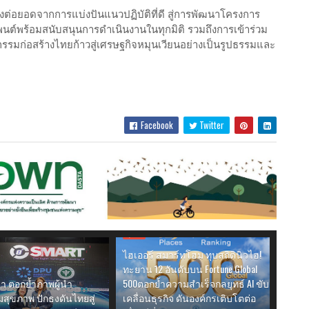
งต่อยอดจากการแบ่งปันแนวปฏิบัติที่ดี สู่การพัฒนาโครงการ
นต์พร้อมสนับสนุนการดำเนินงานในทุกมิติ รวมถึงการเข้าร่วม
หกรรมก่อสร้างไทยก้าวสู่เศรษฐกิจหมุนเวียนอย่างเป็นรูปธรรมและ
Facebook
Twitter
ธุรกิจ
ไฮเออร์ สมาร์ทโฮม ทุบสถิตินิวไฮ!
ทะยาน 12 อันดับบน Fortune Global
า ตอกย้ำภาพผู้นำ
500ตอกย้ำความสำเร็จกลยุทธ์ AI ขับ
สุขภาพ ปักธงดันไทยสู่
เคลื่อนธุรกิจ ดันองค์กรเติบโตต่อ