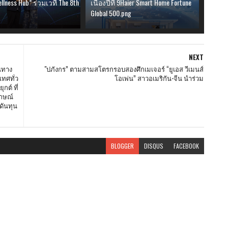
ellness Hub” ร่วมเวที The 8th
เนื่องปีที่ 9Haier Smart Home Fortune
Global 500.png
NEXT
นทาง
"ปภังกร” ตามสามสโตรกรอบสองศึกเมเจอร์ “ยูเอส วีเมนส์
เทศทั่ว
โอเพ่น” สาวอเมริกัน-จีน นำร่วม
ต์ ที่
ักษณ์
ดันทุน
BLOGGER
DISQUS
FACEBOOK