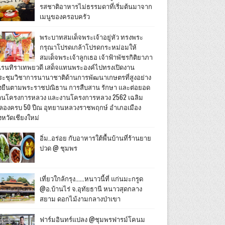
รสชาติอาหารไม่ธรรมดาที่เริ่มต้นมาจาก
เมนูของครอบครัว
พระบาทสมเด็จพระเจ้าอยู่หัว ทรงพระ
กรุณาโปรดเกล้าโปรดกระหม่อมให้
สมเด็จพระเจ้าลูกเธอ เจ้าฟ้าพัชรกิติยาภา
เรนทิราเทพยวดี เสด็จแทนพระองค์ไปทรงเปิดงาน
ระชุมวิชาการนานาชาติด้านการพัฒนาเกษตรที่สูงอย่าง
ั่งยืนตามพระราชปณิธาน การสืบสาน รักษา และต่อยอด
านโครงการหลวง และงานโครงการหลวง 2562 เฉลิม
ลองครบ 50 ปีณ อุทยานหลวงราชพฤกษ์ อำเภอเมือง
งหวัดเชียงใหม่
อิ่ม..อร่อย กับอาหารใต้พื้นบ้านที่ร้านยาย
ปวด @ ชุมพร
เที่ยวใกล้กรุง......หนาวนี้ที่ แก่นมะกรูด
@อ.บ้านไร่ จ.อุทัยธานี หนาวสุดกลาง
สยาม ดอกไม้งามกลางป่าเขา
ฟาร์มอินทร์แปลง @ชุมพรฟารม์โคนม