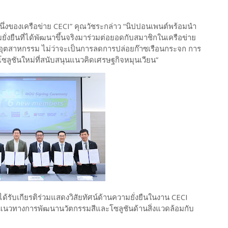
ส่วนหนึ่งของเครือข่าย CECI” คุณวัชระกล่าว “นิปปอนเพนต์พร้อมนำ
ั่งยืนที่ได้พัฒนาขึ้นจริงมาร่วมต่อยอดกับสมาชิกในเครือข่าย
ะดับอุตสาหกรรม ไม่ว่าจะเป็นการลดการปล่อยก๊าซเรือนกระจก การ
ซลูชันใหม่ที่สนับสนุนแนวคิดเศรษฐกิจหมุนเวียน”
้รับเกียรติร่วมแสดงวิสัยทัศน์ด้านความยั่งยืนในงาน CECI
แนวทางการพัฒนานวัตกรรมสีและโซลูชันด้านสิ่งแวดล้อมกับ