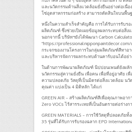
กับภาคส่วนต่าง ๆ ของอุตสาหกรรมก่อสร้าง ตลอ
และนวัตกรรมด้านสิ่งแวดล้อมยั่งยืนอย่างต่อเนื่อ
โซ่อุตสาหกรรมก่อสร้าง สามารถตัดสินใจบนพื้นฐ
หนึ่งในความสำเร็จสำคัญคือ การได้รับการรับร
ผลิตภัณฑ์ ซึ่งช่วยเปิดเผยข้อมูลผลกระทบต่อส
นอกจากนี้ บริษัทฯยังได้พัฒนา Carbon Calculator
“https://professional.nipponpaintdecor.com
กระจกของงานโครงการในกลุ่มผลิตภัณฑ์สีทาอา
และบริหารจัดการผลกระทบด้านคาร์บอนได้อย่าง
ในด้านการพัฒนาผลิตภัณฑ์ นิปปอนเพนต์ยังผลักด
นวัตกรรมสู่ความยั่งยืน เพื่อคน เพื่อที่อยู่อาศั
ความปลอดภัย วัสดุที่เป็นมิตรต่อสิ่งแวดล้อม 
คุณค่า แบ่งเป็น 4 มิติหลัก ได้แก่
GREEN AIR – สร้างผลิตภัณฑ์สีเพื่อคุณภาพอ
Zero VOCs ไร้สารระเหยที่เป็นอันตรายต่อร่างกา
GREEN MATERIALS – การใช้วัสดุที่ปลอดภัยทั้งต
35 รุ่นที่ได้รับการรับรองฉลาก EPD Internationa