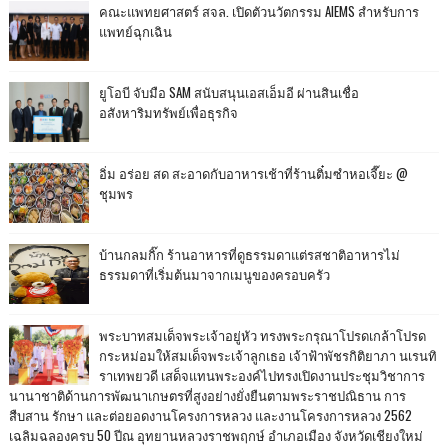
คณะแพทยศาสตร์ สจล. เปิดตัวนวัตกรรม AIEMS สำหรับการ
แพทย์ฉุกเฉิน
ยูโอบี จับมือ SAM สนับสนุนเอสเอ็มอี ผ่านสินเชื่อ
อสังหาริมทรัพย์เพื่อธุรกิจ
อิ่ม อร่อย สด สะอาดกับอาหารเช้าที่ร้านติ๋มซำหอเจี๊ยะ @
ชุมพร
บ้านกลมกิ๊ก ร้านอาหารที่ดูธรรมดาแต่รสชาติอาหารไม่
ธรรมดาที่เริ่มต้นมาจากเมนูของครอบครัว
พระบาทสมเด็จพระเจ้าอยู่หัว ทรงพระกรุณาโปรดเกล้าโปรด
กระหม่อมให้สมเด็จพระเจ้าลูกเธอ เจ้าฟ้าพัชรกิติยาภา นเรนทิ
ราเทพยวดี เสด็จแทนพระองค์ไปทรงเปิดงานประชุมวิชาการ
นานาชาติด้านการพัฒนาเกษตรที่สูงอย่างยั่งยืนตามพระราชปณิธาน การ
สืบสาน รักษา และต่อยอดงานโครงการหลวง และงานโครงการหลวง 2562
เฉลิมฉลองครบ 50 ปีณ อุทยานหลวงราชพฤกษ์ อำเภอเมือง จังหวัดเชียงใหม่