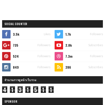
SOCIAL COUNTER
3.5k
1.7k
Likes
Followers
735
2.8k
Followers
Subscribes
524
7.3m
Followers
Followers
849
286
Followers
Subscribes
จำนวนการดูหน้าเว็บรวม
4
1
3
1
5
1
1
SPONSOR