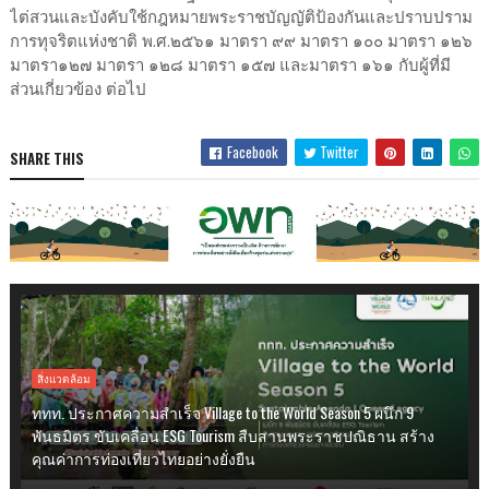
ไต่สวนและบังคับใช้กฎหมายพระราชบัญญัติป้องกันและปราบปราม
การทุจริตแห่งชาติ พ.ศ.๒๕๖๑ มาตรา ๙๙ มาตรา ๑๐๐ มาตรา ๑๒๖
มาตรา๑๒๗ มาตรา ๑๒๘ มาตรา ๑๕๗ และมาตรา ๑๖๑ กับผู้ที่มี
ส่วนเกี่ยวข้อง ต่อไป
Facebook
Twitter
SHARE THIS
สิ่งแวดล้อม
ททท. ประกาศความสำเร็จ Village to the World Season 5 ผนึก 9
พันธมิตร ขับเคลื่อน ESG Tourism สืบสานพระราชปณิธาน สร้าง
คุณค่าการท่องเที่ยวไทยอย่างยั่งยืน