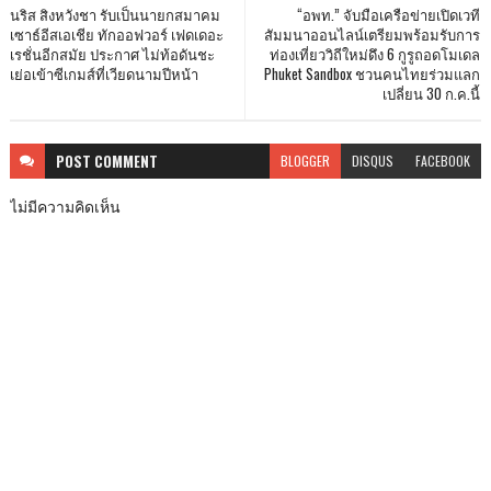
นริส สิงหวังชา รับเป็นนายกสมาคม
“อพท.” จับมือเครือข่ายเปิดเวที
เซาธ์อีสเอเชีย ทักออฟวอร์ เฟดเดอะ
สัมมนาออนไลน์เตรียมพร้อมรับการ
เรชั่นอีกสมัย ประกาศ ไม่ท้อดันชะ
ท่องเที่ยววิถีใหม่ดึง 6 กูรูถอดโมเดล
เย่อเข้าซีเกมส์ที่เวียดนามปีหน้า
Phuket Sandbox ชวนคนไทยร่วมแลก
เปลี่ยน 30 ก.ค.นี้
POST
COMMENT
BLOGGER
DISQUS
FACEBOOK
ไม่มีความคิดเห็น