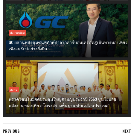
สิ่งแวดล้อม
GC ผสานพลังชุมชนพิทักษ์ป่าจากคาร์บอนเครดิตสู่เส้นทางท่องเที่ยว
เชิงอนุรักษ์อย่างยั่งยืน
สังคม
พรรควิชั่นใหม่จัดประชุมใหญ่สามัญประจำปี 2569 ชูนโยบาย
พลังงาน-ท่องเที่ยว-โครงสร้างพื้นฐาน ขับเคลื่อนประเทศ
PREVIOUS
NEXT