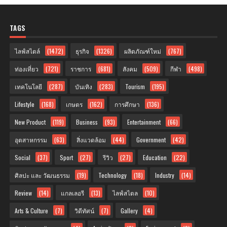
TAGS
ไลฟ์สไตล์
(1472)
ธุรกิจ
(1326)
ผลิตภัณฑ์ใหม่
(767)
ท่องเที่ยว
(721)
ราชการ
(681)
สังคม
(509)
กีฬา
(498)
เทคโนโลยี
(287)
บันเทิง
(283)
Tourism
(195)
Lifestyle
(168)
เกษตร
(162)
การศึกษา
(136)
New Product
(119)
Business
(93)
Entertainment
(66)
อุตสาหกรรม
(63)
สิ่งแวดล้อม
(44)
Government
(42)
Social
(37)
Sport
(27)
รีวิว
(27)
Education
(22)
ศิลปะ และ วัฒนธรรม
(19)
Technology
(18)
Industry
(14)
Review
(14)
แกลเลอรี
(13)
ไลฟ์สไตล
(10)
Arts & Culture
(7)
วิดีทัศน์
(7)
Gallery
(4)