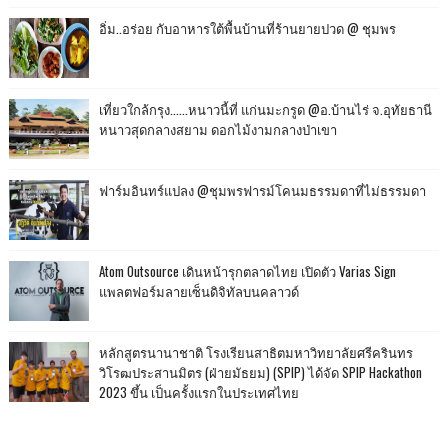
อิ่ม..อร่อย กับอาหารใต้พื้นบ้านที่ร้านยายปวด @ ชุมพร
เที่ยวใกล้กรุง......หนาวนี้ที่ แก่นมะกรูด @อ.บ้านไร่ จ.อุทัยธานี
หนาวสุดกลางสยาม ดอกไม้งามกลางป่าเขา
ฟาร์มอินทร์แปลง @ชุมพรฟารม์โคนมธรรมดาที่ไม่ธรรมดา
Atom Outsource เดินหน้ารุกตลาดไทย เปิดตัว Varias Sign
แพลตฟอร์มลายเซ็นดิจิทัลบนคลาวด์
หลักสูตรนานาชาติ โรงเรียนสาธิตมหาวิทยาลัยศรีครินทร
วิโรฒประสานมิตร (ฝ่ายมัธยม) (SPIP) ได้จัด SPIP Hackathon
2023 ขึ้น เป็นครั้งแรกในประเทศไทย