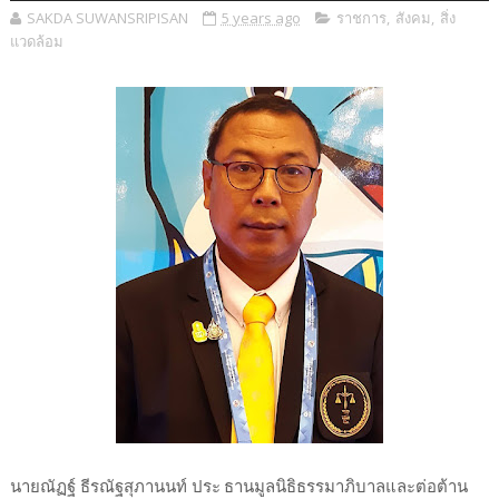
SAKDA SUWANSRIPISAN
5 years ago
ราชการ
,
สังคม
,
สิ่ง
แวดล้อม
นายณัฏฐ์ ธีรณัฐสุภานนท์ ประ
ธานมูลนิธิธรรมาภิบาลและต่อต้าน