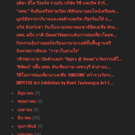
อสิตา อีโค รีสอร์ท ร่วมกับ บริษัท วีซี แฟบริค จำกั...
“อพท.” จับมือเครือข่ายเปิดเวทีสัมมนาออนไลน์เตรียมพ...
มูลนิธิธรรมาภิบาลและต่อต้านทุจริต เรียกร้องให้ ป....
นริส สิงหวังชา รับเป็นนายกสมาคมเซาธ์อีสเอเชีย ทักอ...
อพท. ผนึก ภาคี เปิดผลวิจัยยกระดับการท่องเที่ยวโดยช...
กิจกรรมลุ้นร่วมคอร์สเรียนภาษามาเลย์ขั้นพื้นฐานฟรี
นิทรรศการศิลปะ "ราชาในดวงใจ"
วชิรพยาบาล เปิดตัวแอปฯ “Vajira @ Home”นวัตกรรมที่ใ...
‘พิพัฒน์’ ปลื้ม อพท. ดันเชียงราย-เพชรบุรี ฝ่าด่านแ...
วีดีโอการท่องเที่ยวมาเลเซีย ‘AMAZING’ คว้ารางวัลระ...
IMPETUS Art Exhibition by Ravit Teutvongse Art E...
มิถุนายน
(9)
►
พฤษภาคม
(9)
►
เมษายน
(8)
►
มีนาคม
(20)
►
กุมภาพันธ์
(8)
►
มกราคม
(10)
►