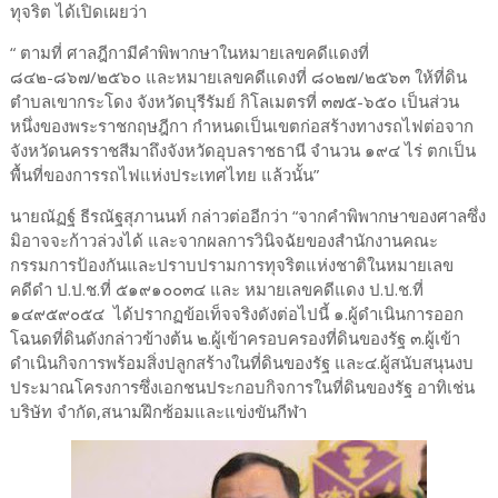
ทุจริต ได้เปิดเผยว่า
“ ตามที่ ศาลฎีกามีคำพิพากษาในหมายเลขคดีแดงที่
๘๔๒-๘๖๗/๒๕๖๐ และหมายเลขคดีแดงที่ ๘๐๒๗/๒๕๖๓ ให้ที่ดิน
ตำบลเขากระโดง จังหวัดบุรีรัมย์ กิโลเมตรที่ ๓๗๕-๖๕๐ เป็นส่วน
หนึ่งของพระราชกฤษฎีกา กำหนดเป็นเขตก่อสร้างทางรถไฟต่อจาก
จังหวัดนครราชสีมาถึงจังหวัดอุบลราชธานี จำนวน ๑๙๔ ไร่ ตกเป็น
พื้นที่ของการรถไฟแห่งประเทศไทย แล้วนั้น”
นายณัฏฐ์ ธีรณัฐสุภานนท์ กล่าวต่ออีกว่า “จากคำพิพากษาของศาลซึ่ง
มิอาจจะก้าวล่วงได้ และจากผลการวินิจฉัยของสำนักงานคณะ
กรรมการป้องกันและปราบปรามการทุจริตแห่งชาติในหมายเลข
คดีดำ ป.ป.ช.ที่ ๕๑๙๑๐๐๓๔ และ หมายเลขคดีแดง ป.ป.ช.ที่
๑๔๙๕๙๐๕๔ ได้ปรากฏข้อเท็จจริงดังต่อไปนี้ ๑.ผู้ดำเนินการออก
โฉนดที่ดินดังกล่าวข้างต้น ๒.ผู้เข้าครอบครองที่ดินของรัฐ ๓.ผู้เข้า
ดำเนินกิจการพร้อมสิ่งปลูกสร้างในที่ดินของรัฐ และ๔.ผู้สนับสนุนงบ
ประมาณโครงการซึ่งเอกชนประกอบกิจการในที่ดินของรัฐ อาทิเช่น
บริษัท จำกัด,สนามฝึกซ้อมและแข่งขันกีฬา