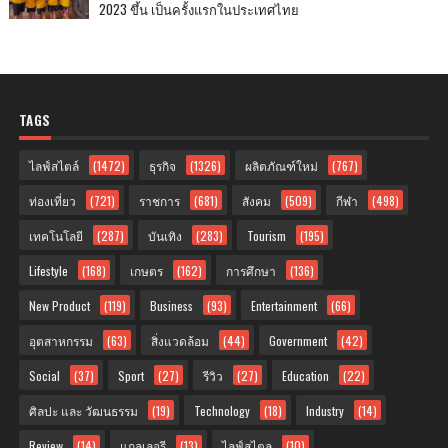
2023 ขึ้น เป็นครั้งแรกในประเทศไทย
TAGS
ไลฟ์สไตล์
(1472)
ธุรกิจ
(1326)
ผลิตภัณฑ์ใหม่
(767)
ท่องเที่ยว
(721)
ราชการ
(681)
สังคม
(509)
กีฬา
(498)
เทคโนโลยี
(287)
บันเทิง
(283)
Tourism
(195)
Lifestyle
(168)
เกษตร
(162)
การศึกษา
(136)
New Product
(119)
Business
(93)
Entertainment
(66)
อุตสาหกรรม
(63)
สิ่งแวดล้อม
(44)
Government
(42)
Social
(37)
Sport
(27)
รีวิว
(27)
Education
(22)
ศิลปะ และ วัฒนธรรม
(19)
Technology
(18)
Industry
(14)
Review
(14)
แกลเลอรี
(13)
ไลฟ์สไตล
(10)