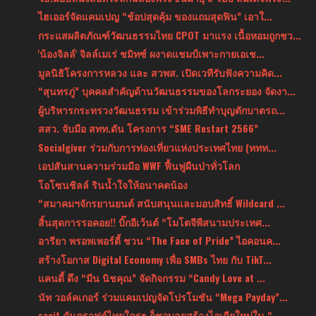
ไฮเออร์จัดแคมเปญ “ช้อปสุดคุ้ม ของแถมสุดฟิน” เอาใ...
กระแสผลิตภัณฑ์วัฒนธรรมไทย CPOT มาแรง เนื้อหอมถูกชว...
'น้องจิลล์' จิลล์เมเร่ ชมิทซ์ ผงาดแชมป์เพาะกายเอเช...
มูลนิธิโครงการหลวง และ สวพส. เปิดเวทีรับฟังความคิด...
“สุนทรภู่” บุคคลสำคัญด้านวัฒนธรรมของโลกระยอง จัดงา...
ผู้บริหารกระทรวงวัฒนธรรม เข้าร่วมพิธีทำบุญตักบาตรถ...
สสว. จับมือ สทท.ดัน โครงการ “SME Restart 2566”
Socialgiver ร่วมกับการท่องเที่ยวแห่งประเทศไทย (ททท...
เอปสันสานความร่วมมือ WWF ฟื้นฟูผืนป่าทั่วโลก
โอโซนชิลล์ รินน้ำใจให้อนาคตน้อง
“สมาคมฯจักรยานยนต์ สนับสนุนและมอบสิทธิ์ Wildcard ...
สิ้นสุดการรอคอย!! บิ๊กอีเว้นต์ “โมโตจีพีสนามประเทศ...
อารียา พรอพเพอร์ตี้ ชวน “The Face of Pride” ไอคอนค...
สร้างโอกาส Digital Economy เพื่อ SMBs ไทย กับ TikT...
แคนดี้ ดึง “มีน นิชคุณ” จัดกิจกรรม “Candy Love at ...
นัท วอล์คเกอร์ ร่วมแคมเปญจัดโปรโมชัน “Mega Payday”...
sacit ดันคราฟต์ไทยใครๆ ก็ชอบลุยสร้างไอเดียใหม่ใน “...