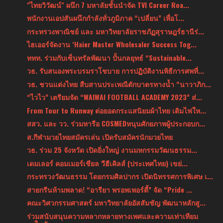
"ไทยวิวัฒน์" ผนึก 7 มหาลัยชั้นนำจัด TVI Career Roa...
พนักงานเอปสันผนึกกำลังทั่วภูมิภาค “เปลี่ยน” เพื่อโ...
กระทรวงพาณิชย์ และ มหาวิทยาลัยราชภัฏสุราษฎร์ธานีร่...
ไฮเออร์จัดงาน ‘Haier Master Wholesaler Success Tog...
ททท. ร่วมกับเซ็นทรัลพัฒนา ปั้นกลยุทธ์ “Sustainable...
วธ. รับสนองพระบรมราโชบาย การปฏิบัติงานพิธีการศพที่...
วธ. ชวนแต่งไทย สืบสานประเพณีตักบาตรทางน้ำ “นาวาภิก...
“ไวไว” เตรียมจัด “WAIWAI FOOTBALL ACADEMY 2023” ส่...
From Tour to Runway ต่อยอดกระแสนิยมผ้าไทย เติมไฟให...
สสว. และ วว. ร่วมหารือ COSMEDหนุนศักยภาพผู้ประกอบก...
ส.กีฬามวยไทยสมัครเล่น เปิดรับสมัครนักมวยไทย
วธ. ร่วม 25 จังหวัด เปิดยิ่งใหญ่ งานมหกรรมวัฒนธรรม...
เดมเลอร์ คอมเมอร์เชียล วีฮีเคิลส์ (ประเทศไทย) เขย่...
กระทรวงวัฒนธรรม โดยกรมศิลปากร เปิดนิทรรศการพิเศษ เ...
สายกรีนห้ามพลาด! “อารียา พรอพเพอร์ตี้” จัด “Pride ...
คณะวิศวกรรมศาสตร์ มหาวิทยาลัยอัสสัมชัญ พัฒนาหลักสู...
ร่วมสนับสนุนความหลากหลายทางเพศและความเท่าเทียม