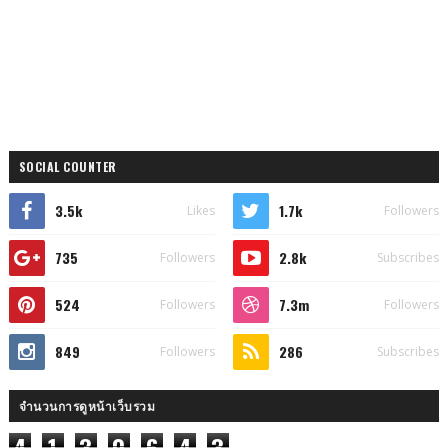
SOCIAL COUNTER
3.5k
1.7k
Likes
Followers
735
2.8k
Followers
Subscribes
524
7.3m
Followers
Followers
849
286
Followers
Subscribes
จำนวนการดูหน้าเว็บรวม
4
1
3
0
6
4
3