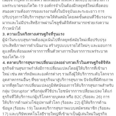
แพร่ระบาดของโควิด-19 องค์กรจำเป็นต้องมีกลยุทธ์ใหม่เพื่อตอบ
สนองความต้องการของแรงงานทั้งในปัจจุบันและระยะยาว การ
ปรับปรุงการให้บริการสุขภาพให้ทันสมัยโดยลดขั้นตอนที่ใช้แรงงาน
มากและไม่มีประสิทธิภาพผ่านโซลูชั่นดิจิทัลสามารถช่วยเร่งความ
ก้าวหน้าได้
3. ความเป็นจริงทางเศรษฐกิจที่รุนแรง
ผู้นำในระบบสุขภาพต้องมุ่งเน้นไปที่กลยุทธ์สมัยใหม่เพื่อปรับปรุง
ประสิทธิภาพการดำเนินงาน สร้างรูปแบบรายได้ใหม่ๆ และมอบการ
ดูแลที่สะท้อนมลค่าจากการฟื้นตัวทางการเงินจากการแพร่ระบาด
ของโควิด-19
4. ตลาดบริการสุขภาพเปลี่ยนแปลงอย่างรวดเร็วในเศรษฐกิจดิจิทัล
ธุรกิจด้านสุขภาพกำลังมีการเปลี่ยนแปลงโดยผู้ให้บริการที่เข้ามา
ใหม่ เช่น สตาร์ทอัพและองค์กรต่างๆ รวมถึงผู้ให้บริการระดับโลกจาก
อุตสาหกรรมอื่นๆ ที่ขยายธุรกิจมาสู่บริการสุขภาพ ปัจจัยที่มีศักยภาพ
มากที่สุดในการเปลี่ยนแปลงภูมิทัศน์ของการให้บริการสุขภาพสำหรับ
กลุ่ม ‘Disruptor’ หรือกลุ่มที่ใช้ประโยชน์จากการเปลี่ยนแปลง ได้แก่
ธุรกิจที่ให้บริการแก่ผู้บริโภครายบุคคล หรือ B2C (ร้อยละ 26) การ
ให้บริการด้านห่วงโซ่อุปทานทั่วโลก (ร้อยละ 22) ผู้ให้ยริการด้าน
ข้อมูล (ร้อยละ 19) โมเดลบริการสุขภาพแบบสมัครสมาชิก (ร้อยละ
17) และบริษัทเทคโนโลยีรายใหญ่ที่เข้ามาเป็นผู้เล่นใหม่ในธุรกิจ