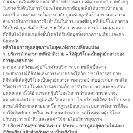
ดำเนินงานใหม่ที่ปลดล็อกวิธีการทำงานแบบเดิม ระบบสุขภาพยังอยู่
ในช่วงเริ่มต้นในการใช้ประโยชน์จากข้อมูลเพื่อให้บรรลุเป้าหมาย
เหล่านี้ ความสามารถในการกำกับดูแลข้อมูลที่แข็งแกร่งและความ
สามารถในการจัดการจึงจำเป็นในการแปลงข้อมูลที่เพิ่มขึ้นมหาศาล
ให้เป็นข้อมูลเชิงลึก ซึ่งจะช่วยให้สามารถคาดการณ์ วางแผน และ
ตัดสินใจได้ชัดเจนยิ่งขึ้นโดยได้รับข้อมูลทั้งจากความเสี่ยงและค่า
นิยมหลัก
พลิกโฉมการดูแลสุขภาพในยุคแห่งการเปลี่ยนแปลง
1. บริการด้านสุขภาพที่เข้าถึงง่าย – ให้ผู้บริโภคเป็นศูนย์กลางของ
การดูแลสุขภาพ
ความคาดหวังของผู้บริโภคในบริการสุขภาพเพิ่มขึ้นจาก
ประสบการณ์ดิจิทัลและการระบาดของโควิด-19 บริการสุขภาพ
ดิจิทัลที่เน้นผู้บริโภคเป็นศูนย์กลางควรผนวกเข้ากับประสบการณ์ใน
ชีวิตประจำวัน โมเดล 'ตามความต้องการ' (Demand-driven) ส่วน
บุคคลเหล่านี้ให้อำนาจแก่ผู้บริโภคในการกำหนดว่าพวกเขาจะ
แสวงหาและรับการดูแลเมื่อใดและอย่างไร บริการดิจิทัลยังเปิดประตู
สู่รายได้ที่หลากหลายมากขึ้น กฎระเบียบและระบบการจัดการที่ดีจะ
ก่อให้เกิดศักยภาพในการกำหนดประสบการณ์ใหม่ของผู้บริโภค
ปรับปรุงการเข้าถึง และลดค่าใช้จ่ายในบริการสุขภาพ
2. บริการด้านสุขภาพผ่านระบบ Meta – การดูแลสุขภาพในเมตา
เวิร์สพร้อมแล้วสำหรับความเป็นจริงใหม่