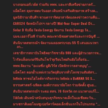
บางกอกแอร์เวย์ส ร่วมกับ ททท. และภาคีเครือข่ายภาครั...
แม็คโคร ลุยภาคตะวันออก เดินหน้าเสริมศักยภาพ สร้างค...
มูลนิธิรามาธิบดีฯ ชวนดาราจิตอาสาจัดแถลงข่าวความคืบ...
CARS24 จัดหนักโปรฯ กลางปี! Mid-Year Super Deal มีร...
Solar D จับมือ Tesla Energy จัดงาน Tesla Energy Te...
บมจ.เออาร์ไอพี ร่วมกับ คณะพาณิชยศาสตร์และการบัญชี ...
สันนิบาตสหกรณ์ฯ จัดงานฉลองครบรอบ 55 ปี เสนอแนวทา
งก...
เลขาธิการสถาบันโพธิคยาวิชชาลัย 980 และผู้อำนวยการห...
ไวรัลบล็อกเกอร์จีนกินโชว์‘ทุเรียนไทยกินยังไงก็อร่อ...
ททท.จัดงาน “อะเมซิ่ง มูติเวิร์ส เปิดจักรวาลสายบุญ”...
แม็คโคร ตอกย้ำแหล่งรวมวัตถุดิบจากทั่วโลกชวนสัมผัสร...
Infinix พาชมไฮไลต์จากกิจกรรม Infinix x BaNANA 5G S...
ธรรมศาสตร์-มหิดล-องค์การอนามัยโลก ร่วมจัดตั้ง ศูนย...
สันนิบาตสหกรณ์ฯ ระดม สสจ. 76 จังหวัด ถก แนวทางแก้ไ...
TikTok เดินหน้าสนับสนุนธุรกิจขนาดเล็กในเอเชียตะวัน...
มาเซราติเผยโฉมซูเปอร์คาร์คอลเล็กชั่นแรกในโปรแกรม “...