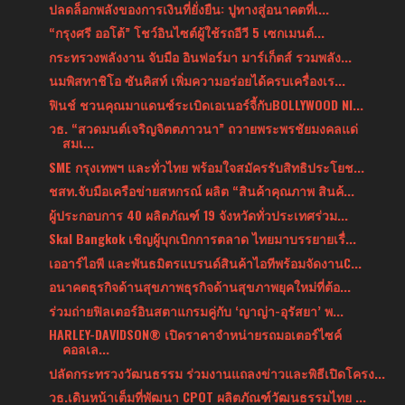
ปลดล็อกพลังของการเงินที่ยั่งยืน: ปูทางสู่อนาคตที่เ...
“กรุงศรี ออโต้” โชว์อินไซต์ผู้ใช้รถอีวี 5 เซกเมนต์...
กระทรวงพลังงาน จับมือ อินฟอร์มา มาร์เก็ตส์ รวมพลัง...
นมพิสทาชิโอ ซันคิสท์ เพิ่มความอร่อยได้ครบเครื่องเร...
ฟินช์ ชวนคุณมาแดนซ์ระเบิดเอเนอร์จี้กับBOLLYWOOD NI...
วธ. “สวดมนต์เจริญจิตตภาวนา” ถวายพระพรชัยมงคลแด่
สมเ...
SME กรุงเทพฯ และทั่วไทย พร้อมใจสมัครรับสิทธิประโยช...
ชสท.จับมือเครือข่ายสหกรณ์ ผลิต “สินค้าคุณภาพ สินค้...
ผู้ประกอบการ 40 ผลิตภัณฑ์ 19 จังหวัดทั่วประเทศร่วม...
Skal Bangkok เชิญผู้บุกเบิกการตลาด ไทยมาบรรยายเรื่...
เออาร์ไอพี และพันธมิตรแบรนด์สินค้าไอทีพร้อมจัดงานC...
อนาคตธุรกิจด้านสุขภาพธุรกิจด้านสุขภาพยุคใหม่ที่ต้อ...
ร่วมถ่ายฟิลเตอร์อินสตาแกรมคู่กับ ‘ญาญ่า-อุรัสยา’ พ...
HARLEY-DAVIDSON® เปิดราคาจำหน่ายรถมอเตอร์ไซค์
คอลเล...
ปลัดกระทรวงวัฒนธรรม ร่วมงานแถลงข่าวและพิธีเปิดโครง...
วธ.เดินหน้าเต็มที่พัฒนา CPOT ผลิตภัณฑ์วัฒนธรรมไทย ...