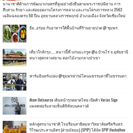
นานาชาติด้านการพัฒนาเกษตรที่สูงอย่างยั่งยืนตามพระราชปณิธาน การ
สืบสาน รักษา และต่อยอดงานโครงการหลวง และงานโครงการหลวง 2562
เฉลิมฉลองครบ 50 ปีณ อุทยานหลวงราชพฤกษ์ อำเภอเมือง จังหวัดเชียงใหม่
อิ่ม..อร่อย กับอาหารใต้พื้นบ้านที่ร้านยายปวด @ ชุมพร
เที่ยวใกล้กรุง......หนาวนี้ที่ แก่นมะกรูด @อ.บ้านไร่ จ.อุทัยธานี
หนาวสุดกลางสยาม ดอกไม้งามกลางป่าเขา
ฟาร์มอินทร์แปลง @ชุมพรฟารม์โคนมธรรมดาที่ไม่ธรรมดา
Atom Outsource เดินหน้ารุกตลาดไทย เปิดตัว Varias Sign
แพลตฟอร์มลายเซ็นดิจิทัลบนคลาวด์
หลักสูตรนานาชาติ โรงเรียนสาธิตมหาวิทยาลัยศรีครินทร
วิโรฒประสานมิตร (ฝ่ายมัธยม) (SPIP) ได้จัด SPIP Hackathon