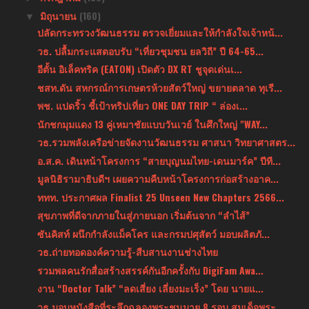
มิถุนายน
(160)
▼
ปลัดกระทรวงวัฒนธรรม ตรวจเยี่ยมและให้กำลังใจเจ้าหน้...
วธ. ปลื้มกระแสตอบรับ “เที่ยวชุมชน ยลวิถี” ปี 64-65...
อีตั้น อิเล็คทริค (EATON) เปิดตัว DX RT ชูจุดเด่นเ...
ชสท.ดัน สหกรณ์การเกษตรห้วยสัตว์ใหญ่ ขยายตลาด ทุเรี...
พช. แปดริ้ว ชี้เป้าทริปเที่ยว ONE DAY TRIP “ ล่องเ...
นักชกมุมแดง 13 คู่เหมาชัยแบบวันเวย์ ในศึกใหญ่ "WAY...
วธ.รวมพลังเครือข่ายจัดงานวัฒนธรรม ศาสนา วิทยาศาสตร...
อ.ส.ค. เดินหน้าโครงการ “สายบุญนมไทย-เดนมาร์ค” ปีที...
มูลนิธิรามาธิบดีฯ เผยความคืบหน้าโครงการก่อสร้างอาค...
ททท. ประกาศผล Finalist 25 Unseen New Chapters 2566...
สุขภาพที่ดีจากภายในสู่ภายนอก เริ่มต้นจาก “ลำไส้”
ซันคิสท์ ผนึกกำลังแม็คโคร และกรมปศุสัตว์ มอบผลิตภั...
วธ.ถ่ายทอดองค์ความรู้-สืบสานงานช่างไทย
รวมพลคนรักสื่อสร้างสรรค์กันอีกครั้งกับ DigiFam Awa...
งาน “Doctor Talk” “ลดเสี่ยง เลี่ยงมะเร็ง” โดย นายแ...
วธ.มอบหนังสือที่ระลึกฉลองพระชนมายุ 8 รอบ สมเด็จพระ...