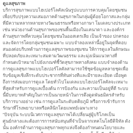
ดูแลสุขภาพ
บริการสุขภาพแบบไฮเปอร์โลคัลเน้นรูปแบบการควบคุมโดยชุมชน
เพื่อปรับปรุงความเสมอภาคด้านสุขภาพในกลุ่มผู้ด้อยโอกาสและกลุ่ม
ที่มีความหลากหลายทางวัฒนธรรมหรือทางภาษา โมเดลบางประเภท
เช่น หน่วยงานด้านสุขภาพของชนพื้นเมืองในแคนาดา และองค์กร
ด้านสุขภาพที่ควบคุมโดยชุมชนในออสเตรเลีย เป็นเจ้าของ ปกครอง
และจัดการโดยกลุ่มชุมชนเฉพาะ แบบจำลองเหล่านี้อยู่ในจุดที่ตอบ
สนองต่อบริบทด้านการดูแลสุขภาพของชุมชน ให้การดูแลในลักษณะ
ที่ปลอดภัยและเหมาะสมตามวัฒนธรรม และมุ่งเน้นแนวทางที่
กำหนดเป้าหมายไปยังเกณฑ์ชี้วัดสุขภาพทางสังคม แบบจำลองด้าน
การดูแลสุขภาพแบบไฮเปอร์โลคัลสามารถใช้ชุดข้อมูลหลายชุดเพื่อ
รับข้อมูลเชิงลึกระดับประชากรที่ทันท่วงทีและมีรายละเอียด เมื่อพูด
ถึงการส่งมอบการดูแล โดยทั่วไปโมเดลแบบไฮเปอร์โลคัลจะเหมาะ
ที่สุดสำหรับการดูแลเบื้องต้น การป้องกัน และความเป็นอยู่ที่ดี ระบบ
นี้มีบทบาทสำคัญในการเป็นนายหน้าในการดึงดูดพันธมิตรสำหรับ
บริการบางอย่าง เช่น การดูแลในระดับตติยภูมิ หรือการเข้ารับการ
รักษาที่โรงพยาบาลหรือคลินิกโดยแพทย์เฉพาะทาง
“ปัจจุบัน ระบบนิเวศการดูแลสุขภาพได้เปลี่ยนสู่ผู้บริโภคเป็น
ศูนย์กลางและต้องการการสนับสนุนที่จำเป็นจากเทคโนโลยีดิจิทัล ดัง
นั้น องค์กรด้านการดูแลสุขภาพทุกแห่งจึงต้องกำหนดนโยบายและ