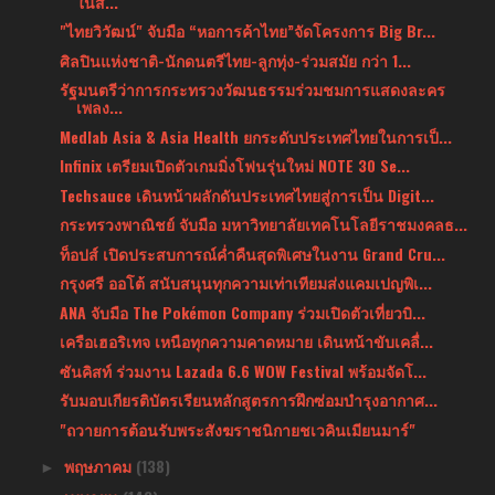
ในสั...
"ไทยวิวัฒน์" จับมือ “หอการค้าไทย”จัดโครงการ Big Br...
ศิลปินแห่งชาติ-นักดนตรีไทย-ลูกทุ่ง-ร่วมสมัย กว่า 1...
รัฐมนตรีว่าการกระทรวงวัฒนธรรมร่วมชมการแสดงละคร
เพลง...
Medlab Asia & Asia Health ยกระดับประเทศไทยในการเป็...
Infinix เตรียมเปิดตัวเกมมิ่งโฟนรุ่นใหม่ NOTE 30 Se...
Techsauce เดินหน้าผลักดันประเทศไทยสู่การเป็น Digit...
กระทรวงพาณิชย์ จับมือ มหาวิทยาลัยเทคโนโลยีราชมงคลธ...
ท็อปส์ เปิดประสบการณ์ค่ำคืนสุดพิเศษในงาน Grand Cru...
กรุงศรี ออโต้ สนับสนุนทุกความเท่าเทียมส่งแคมเปญพิเ...
ANA จับมือ The Pokémon Company ร่วมเปิดตัวเที่ยวบิ...
เครือเฮอริเทจ เหนือทุกความคาดหมาย เดินหน้าขับเคลื่...
ซันคิสท์ ร่วมงาน Lazada 6.6 WOW Festival พร้อมจัดโ...
รับมอบเกียรติบัตรเรียนหลักสูตรการฝึกซ่อมบำรุงอากาศ...
"ถวายการต้อนรับพระสังฆราชนิกายชเวคินเมียนมาร์"
พฤษภาคม
(138)
►