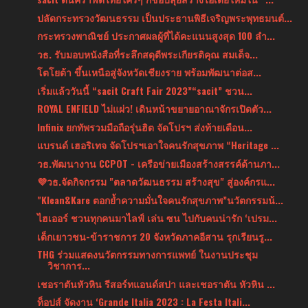
ปลัดกระทรวงวัฒนธรรม เป็นประธานพิธีเจริญพระพุทธมนต์...
กระทรวงพาณิชย์ ประกาศผลผู้ที่ได้คะแนนสูงสุด 100 ลำ...
วธ. รับมอบหนังสือที่ระลึกสดุดีพระเกียรติคุณ สมเด็จ...
โตโยต้า ขึ้นเหนือสู่จังหวัดเชียงราย พร้อมพัฒนาต่อส...
เริ่มแล้ววันนี้ “sacit Craft Fair 2023”“sacit” ชวน...
ROYAL ENFIELD ไม่แผ่ว! เดินหน้าขยายอาณาจักรเปิดตัว...
Infinix ยกทัพรวมมือถือรุ่นฮิต จัดโปรฯ ส่งท้ายเดือน...
แบรนด์ เฮอริเทจ จัดโปรฯเอาใจคนรักสุขภาพ “Heritage ...
วธ.พัฒนางาน CCPOT - เครือข่ายเมืองสร้างสรรค์ด้านภา...
💜วธ.จัดกิจกรรม "ตลาดวัฒนธรรม สร้างสุข" สู่องค์กรแ...
"Klean&Kare ตอกย้ำความมั่นใจคนรักสุขภาพ”นวัตกรรมน้...
ไฮเออร์ ชวนทุกคนมาไลฟ์ เล่น ซน ไปกับคนน่ารัก ‘เปรม...
เด็กเยาวชน-ข้าราชการ 20 จังหวัดภาคอีสาน รุกเรียนรู...
THG ร่วมแสดงนวัตกรรมทางการแพทย์ ในงานประชุม
วิชาการ...
เชอราตันหัวหิน รีสอร์ทแอนด์สปา และเชอราตัน หัวหิน ...
ท็อปส์ จัดงาน ‘Grande Italia 2023 : La Festa Itali...