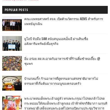
POPULAR POSTS
คณะแพทยศาสตร์ สจล. เปิดตัวนวัตกรรม AIEMS สำหรับการ
แพทย์ฉุกเฉิน
ยูโอบี จับมือ SAM สนับสนุนเอสเอ็มอี ผ่านสินเชื่อ
อสังหาริมทรัพย์เพื่อธุรกิจ
อิ่ม อร่อย สด สะอาดกับอาหารเช้าที่ร้านติ๋มซำหอเจี๊ยะ @
ชุมพร
บ้านกลมกิ๊ก ร้านอาหารที่ดูธรรมดาแต่รสชาติอาหารไม่
ธรรมดาที่เริ่มต้นมาจากเมนูของครอบครัว
พระบาทสมเด็จพระเจ้าอยู่หัว ทรงพระกรุณาโปรดเกล้าโปรด
กระหม่อมให้สมเด็จพระเจ้าลูกเธอ เจ้าฟ้าพัชรกิติยาภา นเรนทิ
ราเทพยวดี เสด็จแทนพระองค์ไปทรงเปิดงานประชุมวิชาการ