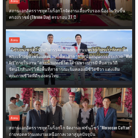
สังคม
สถานเอกอัครราชทูตโมร็อกโกจัดงานเลี้ยงรับรองเนื่องในวันขึ้น
ครองราชย์ (Throne Day) ครบรอบ 27 ปี
สังคม
“นิปปอนเพนต์” ร่วมกิจกรรมเฉลิมพระชนมพรรษาพระบาทสมเด็จ
พระเจ้าอยู่หัวพร้อมส่งมอบ “สีทาอาคาร” สนับสนุนการประกวด “Wall
Art”ภายในงาน “สายน้ำแห่งชีวิต ใต้ร่มพระบารมี สืบสานวิถี
รัตนโกสินทร์”เพื่อพื้นที่สาธารณะริมคลองมีชีวิตชีวา แต่งเติม
คุณภาพชีวิตที่ดีของคนไทย
สังคม
สถานเอกอัครราชทูตโมร็อกโก จัดงานแฟชั่นโชว์ “Moroccan Caftan”
ถ่ายทอดความงดงามเหนือกาลเวลาสู่ยุคปัจจุบัน