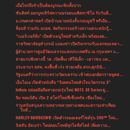
เมื่อไหร่ถึงจำเป็นต้องบูรณะฟันทั้งปาก
ซันคิสท์ ออกบูทเสิร์ฟความอร่อยนมพิสทาชิโอ รับวันดื...
ม.เกษตรศาสตร์ เปิดบ้านฉายหนังสั้นรอบมูฟวี่ พรีเมีย...
ท็อปส์ ร่วมกับ มกอช. จัดกิจกรรมสร้างความตระหนักรู้...
“เบอร์เกอร์คิง” เปิดตัวเมนูใหม่สำหรับเด็ก พร้อมเผย...
ราชวิทยาลัยจุฬาภรณ์ แถลงข่าวปิดกิจกรรมรับแลกขยะพลา...
ผู้อำนวยการศูนย์วัฒนธรรมแห่งประเทศจีน ณ กรุงเทพฯ แ...
สายแรปฟังทางนี้ วธ. เปิดพื้นเวทีให้เด็ก –เยาวชน แต...
ประธานฯ สสท. ลงพื้นที่ เร่ง ช่วยเหลือ สกก.ศุภนิมิ...
รัฐมนตรีว่าการกระทรวงวัฒนธรรม เข้าพบเอกอัครราชทูตส...
เอ็นไอเอ เปิดตัวหนังสือ “ร้อยคนไทยหัวใจนวัตกรรม 3”
Infinix ปล่อยมือถือสายเกมรุ่นใหม่ NOTE 30 Seriesชู...
จิม ทอมป์สัน เปิด 2 สโตร์ใหม่ที่เซ็นทรัล เชียงใหม่...
ร่วมสนับสนุนความหลากหลายทางเพศและความเท่าเทียม
ในสั...
HARLEY-DAVIDSON® เปิดตัวรถมอเตอร์ไซค์รุ่น CVO™ ใหม...
นิสสัน อัลเมร่า ใหม่ตอบโจทย์ทุกไลฟ์สไตล์ เพิ่มความ...