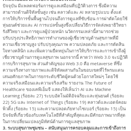
ปัจจุบัน มีแพลตฟอร์มการดูแลเสมือนที่ปฏิวัติวงการ ซึ่งมีความ
สามารถด้านดิจิทัลขั้นสูง เช่น คลาวด์และ AI หลายรูปแบบ ตั้งแต่
การให้บริการขั้นพื้นฐานไปจนถึงการดูแลที่ซับซ้อน การผ่าตัดโดยใช้
หุ่นยนต์ช่วยและ AI การแปลขั้นสูงซึ่งเปลี่ยนวิธีการจัดส่งพยาธิวิทยา
รังสีวิทยา และการดูแลผู้ป่วยหนัก นวัตกรรมเหล่านี้สามารถช่วย
ปรับปรุงประสิทธิภาพการทำงานของผู้เชี่ยวชาญด้านสุขภาพที่มี
ความเชี่ยวชาญสูง ปรับปรุงคุณภาพ ความปลอดภัย และการตัดสิน
ใจทางคลินิก และเพิ่มความยืดหยุ่นในการให้บริการและการเข้าถึงผู้
เชี่ยวชาญด้านการดูแลสุขภาพ นอกจากนี้ คาดว่า Web 3.0 จะปฏิวัติ
การบริการสุขภาพ ส่วนสำคัญของ Web 3.0 คือ metaverse ที่ซึ่ง
ความจริงทางกายภาพและดิจิทัลผสานกันในขอบเขตที่ไร้พรมแดน
เสนอศักยภาพในการยกระดับชีวิตผู้คนด้วยโอกาสใหม่ๆ โดยใช้
ความจริงเสมือนและความจริงเสริม รายงาน The Future of
Healthcare ของเคพีเอ็มจี แสดงให้เห็นว่า AI และ Machine
Learning (ร้อยละ 27) ระบบอัตโนมัติอัจฉริยะและหุ่นยนต์ (ร้อยละ
22) 5G และ Internet of Things (ร้อยละ 19) คลาวด์และเอดจ์คอม
พิวติ้ง (ร้อยละ 15) และความปลอดภัยทางไซเบอร์ (ร้อยละ 15) เป็น
ปัจจัยที่เกี่ยวข้องกับเทคโนโลยีที่สำคัญที่สุดและมีศักยภาพมากที่สุด
ในการเปลี่ยนแปลงภูมิทัศน์ด้านการดูแลสุขภาพ
3. ระบบสุขภาพชุมชน – สนับสนุนการครอบคลุมและการเข้าถึงการ