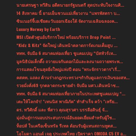
นายเศรษฐา ทวีสิน อดีตนายกรัฐมนตรี สุดประทับใจงานศิ...
14 สิงหาคม นี้ ยามเย็นชวนแม่เที่ยวงาน “แพรพัสตรา บ...
ซินเนอร์จี้เอเชียตะวันออกเฉียงใต้ จัดงานเฉลิมฉลองค...
Luxury Norway by Earth
MSI เปิดตัวศูนย์บริการใหม่ พร้อมบริการ Drop Point ...
“Kidz & Kitz” จัดใหญ่ เดินหน้าตลาดการ์ดเกมเต็มสูบ ...
ททท. จับมือ 6 สมาคมท่องเที่ยว ชูแคมเปญ “บัสทัวร์เท...
มูลนิธิป่อเต็กตึ๊ง ถวายแจกันดอกไม้และลงนามถวายพระพ...
การแสดงโขนสุดยิ่งใหญ่แห่งปี ตอน "พระจักราวตาร”เริ่...
คสคท. แถลง ค้านร่างกฎกระทรวงฯกำกับดูแลการเงินของสห...
รวยมั่งคั่ง69 รุกตลาดกระชายดำ จับมือ มศว.เดินหน้าช...
ททท. จับมือ 6 สมาคมท่องเที่ยวภายในประเทศชูแคมเปญ “...
เตะให้โลกจำ! "เทนนิส พาณิภัค" ทำสำเร็จ คว้า "เหรีย...
ดร. ทวีศักดิ์ และ พี่สาว คุณสุรวศา บรรลือสินธุ์ จั...
มุ่งมั่นสู่การมอบประสบการณ์อันยอดเยี่ยมสำหรับผู้ใช...
ท็อปส์ ในเครือเซ็นทรัล รีเทล ต้อนรับผู้แทนสถานทูตส...
โอโมดา แอนด์ เจคู ประเทศไทย เปิดราคา OMODA C5 EV อ...