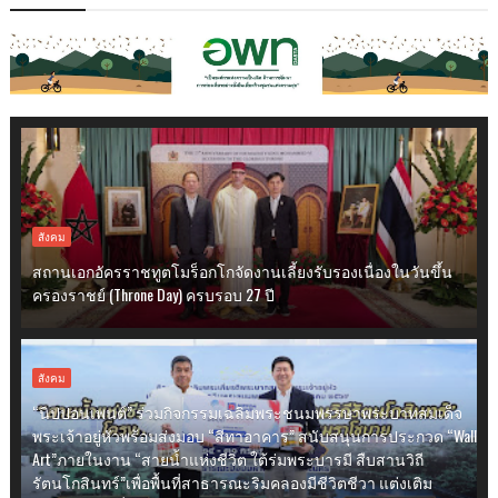
สังคม
สถานเอกอัครราชทูตโมร็อกโกจัดงานเลี้ยงรับรองเนื่องในวันขึ้น
ครองราชย์ (Throne Day) ครบรอบ 27 ปี
สังคม
“นิปปอนเพนต์” ร่วมกิจกรรมเฉลิมพระชนมพรรษาพระบาทสมเด็จ
พระเจ้าอยู่หัวพร้อมส่งมอบ “สีทาอาคาร” สนับสนุนการประกวด “Wall
Art”ภายในงาน “สายน้ำแห่งชีวิต ใต้ร่มพระบารมี สืบสานวิถี
รัตนโกสินทร์”เพื่อพื้นที่สาธารณะริมคลองมีชีวิตชีวา แต่งเติม