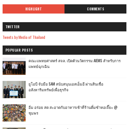
HIGHLIGHT
COMMENTS
TWITTER
Tweets by Media of Thailand
POPULAR POSTS
คณะแพทยศาสตร์ สจล. เปิดตัวนวัตกรรม AIEMS สำหรับการ
แพทย์ฉุกเฉิน
ยูโอบี จับมือ SAM สนับสนุนเอสเอ็มอี ผ่านสินเชื่อ
อสังหาริมทรัพย์เพื่อธุรกิจ
อิ่ม อร่อย สด สะอาดกับอาหารเช้าที่ร้านติ๋มซำหอเจี๊ยะ @
ชุมพร