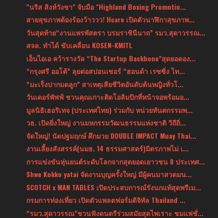
"นริส สิงห์วังชา" จับมือ "Highland Boxing Promotio...
สายสุขภาพต้องร้องว้าววว! Hcare เปิดตัวนาฬิกาสุขภาพ...
วันสุดท้าย“งานแพรพัสตรา บรมราชินีนาถ” รมว.สุดาวรรณ...
สจล. ทำได้ ขับเคลื่อน KOSEN-KMITL
เอ็นไอเอ คว้ารางวัล “The Startup Backbone”สุดยอดอง...
“กรุงศรี ออโต้” ลุยต่อสปอนเซอร์ “ฮอนด้า เรซซิ่ง ไท...
“มะเร็งปากมดลูก” สาเหตุเสียชีวิตอันดับต้นหญิงทั่วโ...
วันเดอร์พัฟฟ์ ชวนคุณเกาะติดโอลิมปิกที่หน้าจอพร้อมอ...
มูลนิธิเฮอริเทจ (ประเทศไทย) ร่วมกับ หน่วยทันตกรรมพ...
วธ. เปิดยิ่งใหญ่ งานมหกรรมวัฒนธรรมแห่งชาติ วิถีถิ่...
จัดใหญ่! นัดปฐมฤกษ์ ศึกมวย DOUBLE IMPACT Muay Thai...
งานเลี้ยงสังสรรค์(นมธ. 14 ธรรมศาสตร์)มิตรภาพไม่ เ...
การแข่งขันหุ่นยนต์ระดับโลกจากสุดยอดเยาวชน 8 ประเทศ...
Shwe Kokko yatai จัดงานบุญครั้งใหญ่ มีผู้คนมาสวดมน...
SCOTCH x MAN TABLES เปิดประสบการณ์รังนกแท้สุดพรีเม...
กรมการท่องเที่ยว เปิดตัวแพลตฟอร์มดิจิทัล Thailand ...
“รมว.สุดาวรรณ”ชวนฟังดนตรีร่วมสมัยสุดไพเราะ ชมแฟชั่...