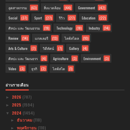
อุตสาหกรรม
(63)
สิ่งแวดล้อม
(44)
Government
(42)
Social
(37)
Sport
(27)
รีวิว
(27)
Education
(22)
ศิลปะ และ วัฒนธรรม
(19)
Technology
(18)
Industry
(14)
Review
(14)
แกลเลอรี
(13)
ไลฟ์สไตล
(10)
Arts & Culture
(7)
วิดีทัศน์
(7)
Gallery
(4)
ศิลปะ และ วัฒนธรร
(4)
Agriculture
(3)
Environment
(3)
Video
(3)
ธุรกิ
(2)
ไลฟ์สไต
(1)
อ่านรายเดือน
2026
(707)
►
2025
(1594)
►
2024
(1454)
▼
ธันวาคม
(110)
►
พฤศจิกายน
(110)
►