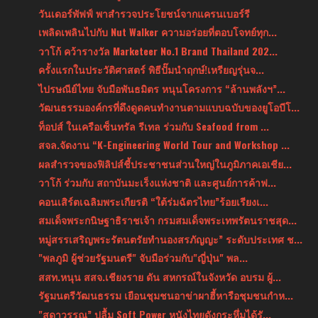
วันเดอร์พัฟฟ์ พาสำรวจประโยชน์จากแครนเบอร์รี
เพลิดเพลินไปกับ Nut Walker ความอร่อยที่ตอบโจทย์ทุก...
วาโก้ คว้ารางวัล Marketeer No.1 Brand Thailand 202...
ครั้งแรกในประวัติศาสตร์ พิธีปั๊มนำฤกษ์!เหรียญรุ่นจ...
ไปรษณีย์ไทย จับมือพันธมิตร หนุนโครงการ “ล้านพลังฯ”...
วัฒนธรรมองค์กรที่ดึงดูดคนทำงานตามแบบฉบับของยูโอบีโ...
ท็อปส์ ในเครือเซ็นทรัล รีเทล ร่วมกับ Seafood from ...
สจล.จัดงาน “K-Engineering World Tour and Workshop ...
ผลสำรวจของฟิลิปส์ชี้ประชาชนส่วนใหญ่ในภูมิภาคเอเชีย...
วาโก้ ร่วมกับ สถาบันมะเร็งแห่งชาติ และศูนย์การค้าฟ...
คอนเสิร์ตเฉลิมพระเกียรติ “ใต้ร่มฉัตรไทย”ร้อยเรียงเ...
สมเด็จพระกนิษฐาธิราชเจ้า กรมสมเด็จพระเทพรัตนราชสุด...
หมู่สรรเสริญพระรัตนตรัยทำนองสรภัญญะ” ระดับประเทศ ช...
"พลภูมิ ผู้ช่วยรัฐมนตรี" จับมือร่วมกับ"ญี่ปุ่น" พล...
สสท.หนุน สสจ.เชียงราย ดัน สหกรณ์ในจังหวัด อบรม ผู้...
รัฐมนตรีวัฒนธรรม เยือนชุมชนอาข่าผาฮี้หารือชุมชนกำห...
"สุดาวรรณ” ปลื้ม Soft Power หนังไทยดังกระหึ่มได้รั...