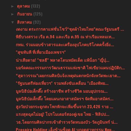
ตุลาคม
(132)
►
กันยายน
(125)
►
สิงหาคม
(92)
▼
งดงาม ตระการตาแฟชั่นโชว์“ชุดผ้าไหมไทย”คณะรัฐมนตรี ...
พิธีบวงสรวง เรือ ต.94 และเรือ ต.95 ณ ท่าเรือแหลมเท...
กทม. ร่วมมอบข้าวสารและเครื่องอุปโภคบริโภคครั้งยิ่ง...
"สุขทันที ที่เที่ยวเมืองเพชรฯ"
น่าเสียดาย! "ชลธี" พลาดโดนหมัดเด็ด แพ้น็อก "ญี่ปุ่...
บอร์ดคณะกรรมการวัฒนธรรมแห่งชาติ ไฟเขียวแผนปฏิบัติก...
“สุดาวรรณ”เผยกรมศิลป์แจ้งเหตุฝนตกหนักจังหวัดพะเยาต...
"รัฐมนตรีท่องเที่ยวฯ" รวมพลังขับเคลื่อน "เมืองพัทย...
มูลนิธิป่อเต็กตึ๊ง สร้างอาชีพ สร้างชีวิต มอบอุปกรณ...
มูลนิธิป่อเต็กตึ๊ง โดยแผนกอาสาสมัครฯ จัดทีมอาสมัคร...
สูงวัยป่วยกระดูกสะโพกหักจะเพิ่มขึ้นจาก 23,426 ราย ...
แรงสุดฉุดไม่อยู่! โปรโมเตอร์สองคู่เขย ไทย - ฟิลิปป...
วธ.โดยกรมศิลปากรเข้าสำรวจวัดหนองบัว-วัดภูมินทร์ น่...
Prospire Holding เล็งข้ามช็อต AI บุกอุตสาหกรรม Neu...