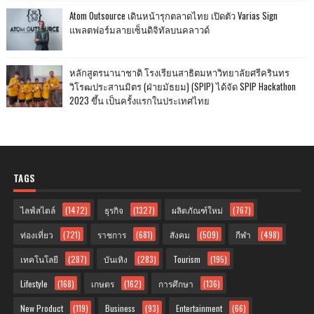
Atom Outsource เดินหน้ารุกตลาดไทย เปิดตัว Varias Sign
แพลตฟอร์มลายเซ็นดิจิทัลบนคลาวด์
หลักสูตรนานาชาติ โรงเรียนสาธิตมหาวิทยาลัยศรีครินทร
วิโรฒประสานมิตร (ฝ่ายมัธยม) (SPIP) ได้จัด SPIP Hackathon
2023 ขึ้น เป็นครั้งแรกในประเทศไทย
TAGS
ไลฟ์สไตล์
(1472)
ธุรกิจ
(1327)
ผลิตภัณฑ์ใหม่
(767)
ท่องเที่ยว
(721)
ราชการ
(681)
สังคม
(509)
กีฬา
(498)
เทคโนโลยี
(287)
บันเทิง
(283)
Tourism
(195)
Lifestyle
(168)
เกษตร
(162)
การศึกษา
(136)
New Product
(119)
Business
(93)
Entertainment
(66)