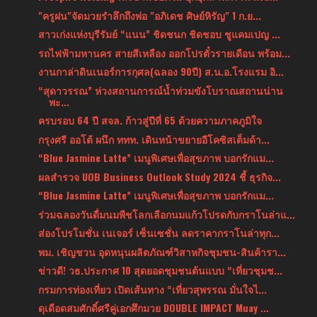
"ครูฝน"จัดมวยรำลึกถึงพ่อ "อภิเดช ศิษย์หิรัญ" 1 ก.ย...
สาวเก่งแห่งบุรีรัมย์ “แนน” ชิดชนก ชิดชอบ ชูแคมเปญ ...
รถไฟฟ้ามหานคร สายสีเหลือง ออกโปรตั๋วรายเดือน พร้อม...
งานกาล่าดินเนอร์การกุศล(ฉลอง 90ปี) ส.น.อ.โรงแรม อิ...
“สุดาวรรณ” ห่วงสถานการณ์น้ำท่วมขังโบราณสถานน่าน
พะ...
ครบรอบ 64 ปี สจล. ก้าวสู่ปีที่ 65 ด้วยความภาคภูมิใจ
กรุงศรี ออโต้ ผนึก ททท. เดินหน้าขยายอีโคซิสเต็มด้า...
“Blue Jasmine Latte” เมนูพิเศษเพื่อสุขภาพ บอกรักแม...
ผลสำรวจ UOB Business Outlook Study 2024 ชี้ ธุรกิจ...
“Blue Jasmine Latte” เมนูพิเศษเพื่อสุขภาพ บอกรักแม...
ร่วมฉลองวันดื่มนมพืชโลกเลือกนมแก้วโปรดกับกราโนล่าแ...
ส่องโปรโมชั่น เนเจอร์ เซ็นเซชั่น ลดราคากราโนล่าทุก...
พม. เชิญชวน อุดหนุนผลิตภัณฑ์วิสาหกิจชุมชน-สินค้ารา...
ข่าวดี! วธ.ประกาศ 10 สุดยอดชุมชนต้นแบบ “เที่ยวชุมช...
กรมการท่องเที่ยว เปิดเส้นทาง “เที่ยวสุพรรณ มั่นใจไ...
ดุเดือดสมศักดิ์ศรีคู่เอกศึกมวย DOUBLE IMPACT Muay ...