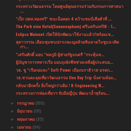
กระทรวงวัฒนธรรม โดยศูนย์คุณธรรมร่วมกับกรมการศาสนา
...
"เป็ก ปตท.ทองทวี" ชนะน็อคยก 4 คว้าแชมป์เสือตัวที่ ...
The Park nine Hotel(Suwannaphum) ศรีนครินทร์10 - 1...
Eclipse Mainnet เปิดให้นักพัฒนาใช้งานแล้ว!!พร้อมเช...
สุดาวรรณ เยือนชุมชนปกาเกอะญอห้วยหินลาดในชูแนวคิด
กา...
"เสริมศักดิ์ มอบ "พลภูมิ ผู้ช่วยรัฐมนตรี "กระตุ้นท...
ผู้บัญชาการทหารเรือ มอบถุงยังชีพช่วยเหลือผู้ประสบอ...
วธ. ชู “เรือกอและ” Soft Power เมืองนราธิวาส มรดก...
วธ.ชวนตะลุยเที่ยววัฒนธรรม One Day Trip นั่งสามล้อถ...
กลับมาอีกครั้ง ยิ่งใหญ่กว่าเดิม ! K-Engineering W...
กระทรวงการท่องเที่ยวฯ จับมือญี่ปุ่น พัฒนาน้ำพุร้อน...
กรกฎาคม
(155)
►
มิถุนายน
(111)
►
พฤษภาคม
(92)
►
เมษายน
(94)
►