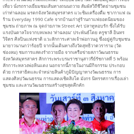
เที่ยว นั่งรถรางเยี่ยมชมเส้นทางถนนถวาย สัมผัสวิถีชีวิตย่านชุมชน
เก่าท่าฉลอม มรดกจังหวัดสมุทรสาคร แวะชิมเครื่องดื่ม ชา/กาแฟ ณ
ร้าน Everyday 1990 Cafe จากบ้านเก่าสู่ร้านกาแฟยอดนิยมของ
ชุมชน ถ่ายภาพ ณ จุดถ่ายภาพ Street Art ปลาทูหอบรัก ซึ่งได้รับ
แรงบันดาลใจจากบทเพลง ‘ท่าฉลอม’ ประพันธ์โดย ครูชาลี อินทร
วิจิตร ศิลปินแห่งชาติ แวะสักการะศาลเจ้าพ่อกวนอู ซึ่งอยู่คู่กับชุมชน
มายาวนานกว่าร้อยปี จากนั้นเดินทางถึงวัดสุทธิวาตวราราม (วัด
ช่องลม) ชมการแสดงรำถวายมือ จากเครือข่ายสภาวัฒนธรรม
จังหวัดสมุทรสาคร สักการะพระบรมราชานุสาวรีย์รัชกาลที่ 5 พร้อม
สักการะหลวงพ่อหินแดง นอกจากนี้ภายในงานมีกิจกรรม ประกอบ
ด้วย การสาธิตและจำหน่ายสินค้าภูมิปัญญาทางวัฒนธรรม การ
แสดงศิลปวัฒนธรรม การแสดงเชิดสิงโต มังกร นิทรรศการเรื่องเล่า
ชุมชน และลานวัฒนธรรมสร้างสุขสุดคึกคัก