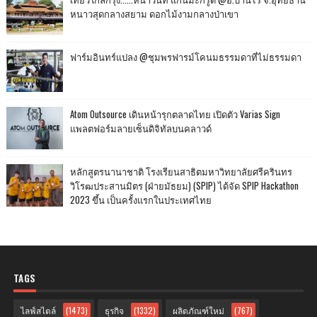
หนาวสุดกลางสยาม ดอกไม้งามกลางป่าเขา
ฟาร์มอินทร์แปลง @ชุมพรฟารม์โคนมธรรมดาที่ไม่ธรรมดา
Atom Outsource เดินหน้ารุกตลาดไทย เปิดตัว Varias Sign
แพลตฟอร์มลายเซ็นดิจิทัลบนคลาวด์
หลักสูตรนานาชาติ โรงเรียนสาธิตมหาวิทยาลัยศรีครินทร
วิโรฒประสานมิตร (ฝ่ายมัธยม) (SPIP) ได้จัด SPIP Hackathon
2023 ขึ้น เป็นครั้งแรกในประเทศไทย
TAGS
ไลฟ์สไตล์
(1473)
ธุรกิจ
(1332)
ผลิตภัณฑ์ใหม่
(767)