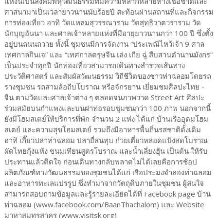
แห่งนี้เป็นสังคมพหุวัฒนธรรมที่มีความหลากหลายทางเชื้อชาติและ
ศาสนามาเป็นเวลายาวนานนับร้อยปี สะท้อนผ่านสถานที่และกิจกรรม
การท่องเที่ยว อาทิ วัดแหลมสุวรรณาราม วัดสุทธิวาตวราราม วัด
นักบุญอันนา และศาลเจ้าหลายแห่งที่มีอายุยาวนานกว่า 100 ปี ซึ่งตั้ง
อยู่บนถนนถวาย ทั้งนี้ ชุมชนมีการจัดงาน “ประเพณีไหว้เจ้า 9 ศาล
เทศกาลกินเจ” และ “เทศกาลตรุษจีน เล่ง เกีย ฉู่ สืบสานตำนานมังกร”
เป็นประจำทุกปี นักท่องเที่ยวสามารถเดินทางสำรวจเส้นทาง
ประวัติศาสตร์ และสัมผัสวัฒนธรรม วิถีชีวิตของชาวท่าฉลอมโดยรถ
รางชุมชน รถสามล้อถีบโบราณ หรือจักรยาน เยี่ยมชมศิลปะไทย -
จีน ตามวัดและศาลเจ้าต่าง ๆ ตลอดจนภาพวาด Street Art ศิลปะ
ร่วมสมัยบนกำแพงและบนฝาท่อรอบชุมชนกว่า 100 ภาพ นอกจากนี้
ยังมีโฮมสเตย์ให้บริการที่พัก จำนวน 2 แห่ง ได้แก่ บ้านเรืออุดมโฮม
สเตย์ และความสุขโฮมสเตย์ รวมถึงมีอาหารพื้นถิ่นรสชาติดั้งเดิม
อาทิ เกี๊ยวปลาท่าฉลอม ปลายี่สนทุบ ก๋วยเตี๋ยวหลอดแป้งสดโบราณ
ผัดไทยกุ้งแห้ง ขนมเทียนสูตรโบราณ และน้ำเลี่ยงฮุ้น เป็นต้น ให้รับ
ประทานแล้วติดใจ ก่อนเดินทางกลับพลาดไม่ได้เลยคือการช้อป
ผลิตภัณฑ์ทางวัฒนธรรมของชุมชนได้แก่ เรือประมงจำลองท่าฉลอม
และอาหารทะเลแปรรูป ซึ่งทำมาจากวัตถุดิบภายในชุมชน ผู้สนใจ
สามารถสอบถามข้อมูลและรู้รายละเอียดได้ที่ Facebook page บ้าน
ท่าฉลอม (www.facebook.com/BaanThachalom) และ Website
มาหาสมุทรสาคร (www.visitsk.org)