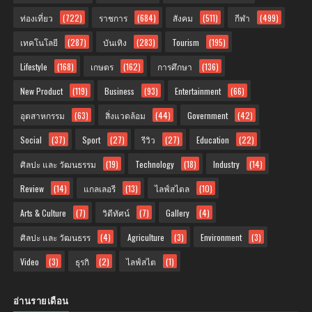
ท่องเที่ยว
(722)
ราชการ
(684)
สังคม
(511)
กีฬา
(499)
เทคโนโลยี
(287)
บันเทิง
(283)
Tourism
(195)
Lifestyle
(168)
เกษตร
(162)
การศึกษา
(136)
New Product
(119)
Business
(93)
Entertainment
(66)
อุตสาหกรรม
(63)
สิ่งแวดล้อม
(44)
Government
(42)
Social
(37)
Sport
(27)
รีวิว
(27)
Education
(22)
ศิลปะ และ วัฒนธรรม
(19)
Technology
(18)
Industry
(14)
Review
(14)
แกลเลอรี
(13)
ไลฟ์สไตล
(10)
Arts & Culture
(7)
วิดีทัศน์
(7)
Gallery
(4)
ศิลปะ และ วัฒนธรร
(4)
Agriculture
(3)
Environment
(3)
Video
(3)
ธุรกิ
(2)
ไลฟ์สไต
(1)
อ่านรายเดือน