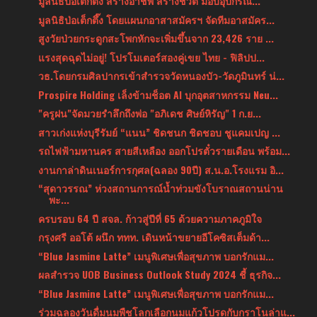
มูลนิธิป่อเต็กตึ๊ง สร้างอาชีพ สร้างชีวิต มอบอุปกรณ...
มูลนิธิป่อเต็กตึ๊ง โดยแผนกอาสาสมัครฯ จัดทีมอาสมัคร...
สูงวัยป่วยกระดูกสะโพกหักจะเพิ่มขึ้นจาก 23,426 ราย ...
แรงสุดฉุดไม่อยู่! โปรโมเตอร์สองคู่เขย ไทย - ฟิลิปป...
วธ.โดยกรมศิลปากรเข้าสำรวจวัดหนองบัว-วัดภูมินทร์ น่...
Prospire Holding เล็งข้ามช็อต AI บุกอุตสาหกรรม Neu...
"ครูฝน"จัดมวยรำลึกถึงพ่อ "อภิเดช ศิษย์หิรัญ" 1 ก.ย...
สาวเก่งแห่งบุรีรัมย์ “แนน” ชิดชนก ชิดชอบ ชูแคมเปญ ...
รถไฟฟ้ามหานคร สายสีเหลือง ออกโปรตั๋วรายเดือน พร้อม...
งานกาล่าดินเนอร์การกุศล(ฉลอง 90ปี) ส.น.อ.โรงแรม อิ...
“สุดาวรรณ” ห่วงสถานการณ์น้ำท่วมขังโบราณสถานน่าน
พะ...
ครบรอบ 64 ปี สจล. ก้าวสู่ปีที่ 65 ด้วยความภาคภูมิใจ
กรุงศรี ออโต้ ผนึก ททท. เดินหน้าขยายอีโคซิสเต็มด้า...
“Blue Jasmine Latte” เมนูพิเศษเพื่อสุขภาพ บอกรักแม...
ผลสำรวจ UOB Business Outlook Study 2024 ชี้ ธุรกิจ...
“Blue Jasmine Latte” เมนูพิเศษเพื่อสุขภาพ บอกรักแม...
ร่วมฉลองวันดื่มนมพืชโลกเลือกนมแก้วโปรดกับกราโนล่าแ...