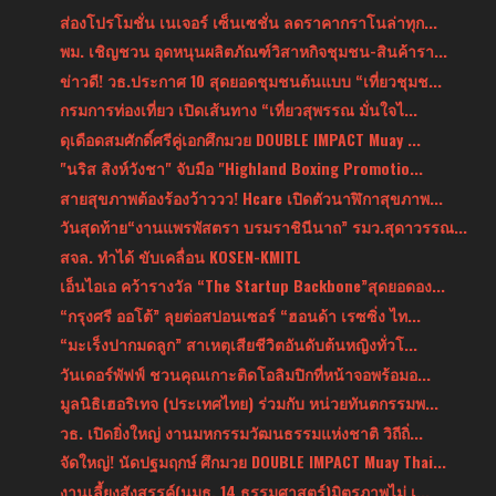
ส่องโปรโมชั่น เนเจอร์ เซ็นเซชั่น ลดราคากราโนล่าทุก...
พม. เชิญชวน อุดหนุนผลิตภัณฑ์วิสาหกิจชุมชน-สินค้ารา...
ข่าวดี! วธ.ประกาศ 10 สุดยอดชุมชนต้นแบบ “เที่ยวชุมช...
กรมการท่องเที่ยว เปิดเส้นทาง “เที่ยวสุพรรณ มั่นใจไ...
ดุเดือดสมศักดิ์ศรีคู่เอกศึกมวย DOUBLE IMPACT Muay ...
"นริส สิงห์วังชา" จับมือ "Highland Boxing Promotio...
สายสุขภาพต้องร้องว้าววว! Hcare เปิดตัวนาฬิกาสุขภาพ...
วันสุดท้าย“งานแพรพัสตรา บรมราชินีนาถ” รมว.สุดาวรรณ...
สจล. ทำได้ ขับเคลื่อน KOSEN-KMITL
เอ็นไอเอ คว้ารางวัล “The Startup Backbone”สุดยอดอง...
“กรุงศรี ออโต้” ลุยต่อสปอนเซอร์ “ฮอนด้า เรซซิ่ง ไท...
“มะเร็งปากมดลูก” สาเหตุเสียชีวิตอันดับต้นหญิงทั่วโ...
วันเดอร์พัฟฟ์ ชวนคุณเกาะติดโอลิมปิกที่หน้าจอพร้อมอ...
มูลนิธิเฮอริเทจ (ประเทศไทย) ร่วมกับ หน่วยทันตกรรมพ...
วธ. เปิดยิ่งใหญ่ งานมหกรรมวัฒนธรรมแห่งชาติ วิถีถิ่...
จัดใหญ่! นัดปฐมฤกษ์ ศึกมวย DOUBLE IMPACT Muay Thai...
งานเลี้ยงสังสรรค์(นมธ. 14 ธรรมศาสตร์)มิตรภาพไม่ เ...