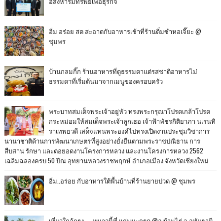
อสังหาริมทรัพย์เพื่อธุรกิจ
อิ่ม อร่อย สด สะอาดกับอาหารเช้าที่ร้านติ๋มซำหอเจี๊ยะ @
ชุมพร
บ้านกลมกิ๊ก ร้านอาหารที่ดูธรรมดาแต่รสชาติอาหารไม่
ธรรมดาที่เริ่มต้นมาจากเมนูของครอบครัว
พระบาทสมเด็จพระเจ้าอยู่หัว ทรงพระกรุณาโปรดเกล้าโปรด
กระหม่อมให้สมเด็จพระเจ้าลูกเธอ เจ้าฟ้าพัชรกิติยาภา นเรนทิ
ราเทพยวดี เสด็จแทนพระองค์ไปทรงเปิดงานประชุมวิชาการ
นานาชาติด้านการพัฒนาเกษตรที่สูงอย่างยั่งยืนตามพระราชปณิธาน การ
สืบสาน รักษา และต่อยอดงานโครงการหลวง และงานโครงการหลวง 2562
เฉลิมฉลองครบ 50 ปีณ อุทยานหลวงราชพฤกษ์ อำเภอเมือง จังหวัดเชียงใหม่
อิ่ม..อร่อย กับอาหารใต้พื้นบ้านที่ร้านยายปวด @ ชุมพร
เที่ยวใกล้กรุง......หนาวนี้ที่ แก่นมะกรูด @อ.บ้านไร่ จ.อุทัยธานี