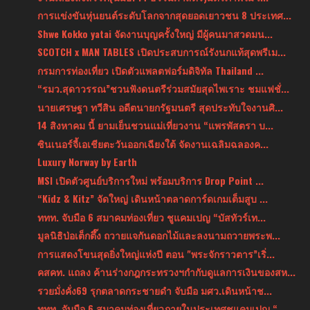
การแข่งขันหุ่นยนต์ระดับโลกจากสุดยอดเยาวชน 8 ประเทศ...
Shwe Kokko yatai จัดงานบุญครั้งใหญ่ มีผู้คนมาสวดมน...
SCOTCH x MAN TABLES เปิดประสบการณ์รังนกแท้สุดพรีเม...
กรมการท่องเที่ยว เปิดตัวแพลตฟอร์มดิจิทัล Thailand ...
“รมว.สุดาวรรณ”ชวนฟังดนตรีร่วมสมัยสุดไพเราะ ชมแฟชั่...
นายเศรษฐา ทวีสิน อดีตนายกรัฐมนตรี สุดประทับใจงานศิ...
14 สิงหาคม นี้ ยามเย็นชวนแม่เที่ยวงาน “แพรพัสตรา บ...
ซินเนอร์จี้เอเชียตะวันออกเฉียงใต้ จัดงานเฉลิมฉลองค...
Luxury Norway by Earth
MSI เปิดตัวศูนย์บริการใหม่ พร้อมบริการ Drop Point ...
“Kidz & Kitz” จัดใหญ่ เดินหน้าตลาดการ์ดเกมเต็มสูบ ...
ททท. จับมือ 6 สมาคมท่องเที่ยว ชูแคมเปญ “บัสทัวร์เท...
มูลนิธิป่อเต็กตึ๊ง ถวายแจกันดอกไม้และลงนามถวายพระพ...
การแสดงโขนสุดยิ่งใหญ่แห่งปี ตอน "พระจักราวตาร”เริ่...
คสคท. แถลง ค้านร่างกฎกระทรวงฯกำกับดูแลการเงินของสห...
รวยมั่งคั่ง69 รุกตลาดกระชายดำ จับมือ มศว.เดินหน้าช...
ททท. จับมือ 6 สมาคมท่องเที่ยวภายในประเทศชูแคมเปญ “...