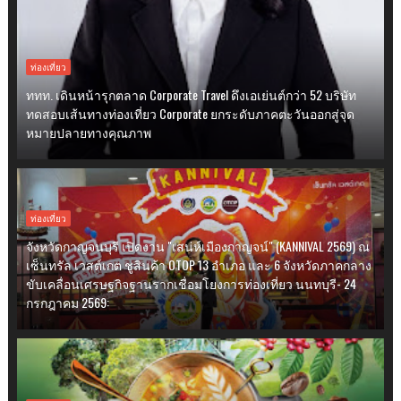
ท่องเที่ยว
ททท. เดินหน้ารุกตลาด Corporate Travel ดึงเอเย่นต์กว่า 52 บริษัท
ทดสอบเส้นทางท่องเที่ยว Corporate ยกระดับภาคตะวันออกสู่จุด
หมายปลายทางคุณภาพ
ท่องเที่ยว
จังหวัดกาญจนบุรี เปิดงาน "เสน่ห์เมืองกาญจน์" (KANNIVAL 2569) ณ
เซ็นทรัล เวสต์เกต ชูสินค้า OTOP 13 อำเภอ และ 6 จังหวัดภาคกลาง
ขับเคลื่อนเศรษฐกิจฐานรากเชื่อมโยงการท่องเที่ยว นนทบุรี- 24
กรกฎาคม 2569: