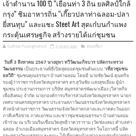
เจ้าตำนาน 100 ปี “เยือนท่า 3 ถิ่น ยลศิลป์ใกล้
กรุง” ชิมอาหารถิ่น “เกี๊ยวปลาท่าฉลอม-ปลา
ยี่สนทุบ” และแชะ Steet Art สุดเก๋บนกำแพง
กระตุ้นเศรษฐกิจ สร้างรายได้แก่ชุมชน
Suthep Puangmahod
2 years ago
ท่องเที่ยว
วันที่ 3 สิงหาคม 2567 นางยุพา ทวีวัฒนะกิจบวร ปลัดกระทรวง
วัฒนธรรม
เป็นประธานพิธีเปิดสุดยอดชุมชนต้นแบบ “
เที่ยวชุมชน
ยลวิถี”
ชุมชนคุณธรรมฯ บ้านท่าฉลอม โดยมี นายชัยวัฒน์ ตุนทกิจ
รองผู้ว่าราชการจังหวัดสมุทรสาคร ดร.สุวันชัย แสงสุขเอี่ยม ผู้นำ
ชุมชน ประธานกรรมการ บริษัท สมุทรสาครพัฒนาเมือง (วิสาหกิจ
เพื่อสังคม) จำกัด นายกองค์การบริหารส่วนจังหวัดสมุทรสาคร นายก
เทศบาลนครสมุทรสาคร ประธานสภาวัฒนธรรมจังหวัดสมุทรสาคร
หัวหน้าส่วนราชการ วัฒนธรรมจังหวัดภาคกลางและภาคตะวันออก
ภาคีเครือข่าย ภาคเอกชน และชาวชุมชนคุณธรรมฯ บ้านท่าฉลอม
เข้าร่วม ณ บริเวณริมเขื่อนวัดสุทธิวาตวราราม (วัดช่องลม) ตำบลท่า
ฉลอม อำเภอเมืองสมุทรสาคร จังหวัดสมุทรสาคร ในโอกาสนี้ ปลัด
กระทรวงวัฒนธรรมและคณะ ได้เยี่ยมชมบ้านท่าฉลอมศูนย์การท่อง