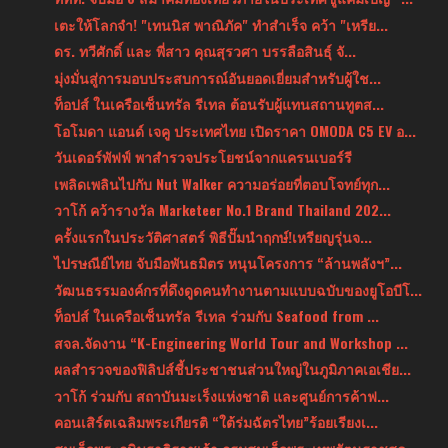
เตะให้โลกจำ! "เทนนิส พาณิภัค" ทำสำเร็จ คว้า "เหรีย...
ดร. ทวีศักดิ์ และ พี่สาว คุณสุรวศา บรรลือสินธุ์ จั...
มุ่งมั่นสู่การมอบประสบการณ์อันยอดเยี่ยมสำหรับผู้ใช...
ท็อปส์ ในเครือเซ็นทรัล รีเทล ต้อนรับผู้แทนสถานทูตส...
โอโมดา แอนด์ เจคู ประเทศไทย เปิดราคา OMODA C5 EV อ...
วันเดอร์พัฟฟ์ พาสำรวจประโยชน์จากแครนเบอร์รี
เพลิดเพลินไปกับ Nut Walker ความอร่อยที่ตอบโจทย์ทุก...
วาโก้ คว้ารางวัล Marketeer No.1 Brand Thailand 202...
ครั้งแรกในประวัติศาสตร์ พิธีปั๊มนำฤกษ์!เหรียญรุ่นจ...
ไปรษณีย์ไทย จับมือพันธมิตร หนุนโครงการ “ล้านพลังฯ”...
วัฒนธรรมองค์กรที่ดึงดูดคนทำงานตามแบบฉบับของยูโอบีโ...
ท็อปส์ ในเครือเซ็นทรัล รีเทล ร่วมกับ Seafood from ...
สจล.จัดงาน “K-Engineering World Tour and Workshop ...
ผลสำรวจของฟิลิปส์ชี้ประชาชนส่วนใหญ่ในภูมิภาคเอเชีย...
วาโก้ ร่วมกับ สถาบันมะเร็งแห่งชาติ และศูนย์การค้าฟ...
คอนเสิร์ตเฉลิมพระเกียรติ “ใต้ร่มฉัตรไทย”ร้อยเรียงเ...