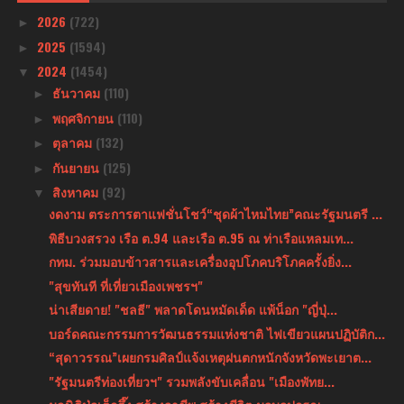
2026
(722)
►
2025
(1594)
►
2024
(1454)
▼
ธันวาคม
(110)
►
พฤศจิกายน
(110)
►
ตุลาคม
(132)
►
กันยายน
(125)
►
สิงหาคม
(92)
▼
งดงาม ตระการตาแฟชั่นโชว์“ชุดผ้าไหมไทย”คณะรัฐมนตรี ...
พิธีบวงสรวง เรือ ต.94 และเรือ ต.95 ณ ท่าเรือแหลมเท...
กทม. ร่วมมอบข้าวสารและเครื่องอุปโภคบริโภคครั้งยิ่ง...
"สุขทันที ที่เที่ยวเมืองเพชรฯ"
น่าเสียดาย! "ชลธี" พลาดโดนหมัดเด็ด แพ้น็อก "ญี่ปุ่...
บอร์ดคณะกรรมการวัฒนธรรมแห่งชาติ ไฟเขียวแผนปฏิบัติก...
“สุดาวรรณ”เผยกรมศิลป์แจ้งเหตุฝนตกหนักจังหวัดพะเยาต...
"รัฐมนตรีท่องเที่ยวฯ" รวมพลังขับเคลื่อน "เมืองพัทย...