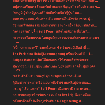
สมเด็จพระกนิษฐาธิราชเจ้า กรมสมเด็จพระเทพรัตนราชสุด...
หมู่สรรเสริญพระรัตนตรัยทำนองสรภัญญะ” ระดับประเทศ ช...
"พลภูมิ ผู้ช่วยรัฐมนตรี" จับมือร่วมกับ"ญี่ปุ่น" พล...
สสท.หนุน สสจ.เชียงราย ดัน สหกรณ์ในจังหวัด อบรม ผู้...
รัฐมนตรีวัฒนธรรม เยือนชุมชนอาข่าผาฮี้หารือชุมชนกำห...
"สุดาวรรณ” ปลื้ม Soft Power หนังไทยดังกระหึ่มได้รั...
กระทรวงวัฒนธรรม โดยศูนย์คุณธรรมร่วมกับกรมการศาสนา
...
"เป็ก ปตท.ทองทวี" ชนะน็อคยก 4 คว้าแชมป์เสือตัวที่ ...
The Park nine Hotel(Suwannaphum) ศรีนครินทร์10 - 1...
Eclipse Mainnet เปิดให้นักพัฒนาใช้งานแล้ว!!พร้อมเช...
สุดาวรรณ เยือนชุมชนปกาเกอะญอห้วยหินลาดในชูแนวคิด
กา...
"เสริมศักดิ์ มอบ "พลภูมิ ผู้ช่วยรัฐมนตรี "กระตุ้นท...
ผู้บัญชาการทหารเรือ มอบถุงยังชีพช่วยเหลือผู้ประสบอ...
วธ. ชู “เรือกอและ” Soft Power เมืองนราธิวาส มรดก...
วธ.ชวนตะลุยเที่ยววัฒนธรรม One Day Trip นั่งสามล้อถ...
กลับมาอีกครั้ง ยิ่งใหญ่กว่าเดิม ! K-Engineering W...