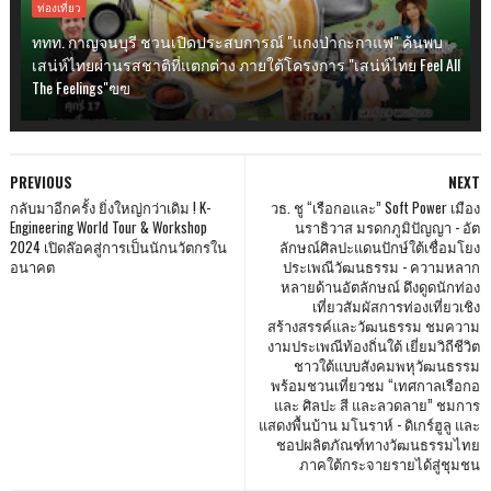
ท่องเที่ยว
ททท. กาญจนบุรี ชวนเปิดประสบการณ์ "แกงป่ากะกาแฟ" ค้นพบ
เสน่ห์ไทยผ่านรสชาติที่แตกต่าง ภายใต้โครงการ "เสน่ห์ไทย Feel All
The Feelings"ฃฃ
PREVIOUS
NEXT
กลับมาอีกครั้ง ยิ่งใหญ่กว่าเดิม ! K-
วธ. ชู “เรือกอและ” Soft Power เมือง
Engineering World Tour & Workshop
นราธิวาส มรดกภูมิปัญญา - อัต
2024 เปิดล๊อคสู่การเป็นนักนวัตกรใน
ลักษณ์ศิลปะแดนปักษ์ใต้เชื่อมโยง
อนาคต
ประเพณีวัฒนธรรม - ความหลาก
หลายด้านอัตลักษณ์ ดึงดูดนักท่อง
เที่ยวสัมผัสการท่องเที่ยวเชิง
สร้างสรรค์และวัฒนธรรม ชมความ
งามประเพณีท้องถิ่นใต้ เยี่ยมวิถีชีวิต
ชาวใต้แบบสังคมพหุวัฒนธรรม
พร้อมชวนเที่ยวชม “เทศกาลเรือกอ
และ ศิลปะ สี และลวดลาย” ชมการ
แสดงพื้นบ้าน มโนราห์ - ดิเกร์ฮูลู และ
ชอปผลิตภัณฑ์ทางวัฒนธรรมไทย
ภาคใต้กระจายรายได้สู่ชุมชน