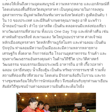
แสดงให้เห็นถึงความอุดมสมบูรณ์ ความหลากหลาย และเอกลักษณ์ที่
โดดเด่นของพื้นที่จังหวัดสมุทรสาคร เป็นจุดมุ่งหมายในการลงทุน
อุตสาหกรรม มีมูลค่าผลิตภัณฑ์มวลรวมจังหวัดต่อหัว สูงติดอันดับ 1
ใน 10 ของประเทศ และมีสินค้าเกษตรคุณภาพสูง อาทิ มะพร้าว
น้ำหอมบ้านแพ้ว ลำไย ปลาสลิด เป็นต้น ตลอดจนมีแหล่งท่องเที่ยว
ทางวัฒนธรรมที่สวยงาม ทั้งแบบ One Day Trip และพักค้างคืน เช่น
ศาลพันท้ายนรสิงห์ สะพานแดง วัดใหญ่จอมปราสาท ศาลเจ้าพ่อ
หลักเมืองสมุทรสาคร วัดหลักสี่ราษฎร์สโมสร และท่าฉลอม เป็นต้น
ปัจจุบัน ท่าฉลอมมีความเป็นเมืองและมีความหลากหลายทาง
เศรษฐกิจ ทั้งตลาด กิจการต่อเรือ โรงงานอุตสาหกรรม ร้านค้า และ
ทุนทางวัฒนธรรมอันทรงคุณค่า ในด้านวิถีชีวิต ประวัติศาสตร์
วัฒนธรรม ขนบธรรมเนียมประเพณี อาหารถิ่น อาทิ เกี๊ยวปลาท่า
ฉลอม ปลายี่สนทุบ น้ำเลี่ยงฮุ้น เป็นต้น ทรัพยากรธรรมชาติ รวมทั้ง
สถานที่ท่องเที่ยวที่สวยงาม โดดเด่น มีรถสามล้อถีบโบราณ และรถ
รางชุมชนพร้อมให้บริการนักท่องเที่ยว จึงขอต้อนรับทุกท่านมาเยือน
สัมผัสวิถีชุมชนบ้านท่าฉลอมความยินดีและเต็มใจยิ่ง