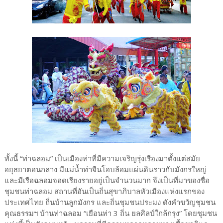
ทั้งนี้ “ท่าฉลอม” เป็นเมืองท่าที่มีความเจริญรุ่งเรืองมาตั้งแต่สมัย
อยุธยาตอนกลาง มีแม่น้ำท่าจีนโอบล้อมแผ่นดินราวกับมังกรใหญ่
และมีเรือฉลอมจอดเรียงรายอยู่เป็นจำนวนมาก จึงเป็นที่มาของชื่อ
ชุมชนท่าฉลอม สถานที่อันเป็นถิ่นสุขาภิบาลหัวเมืองแห่งแรกของ
ประเทศไทย ถิ่นบ้านลูกมังกร และถิ่นชุมชนประมง ดังคำขวัญชุมชน
คุณธรรมฯ บ้านท่าฉลอม “เยือนท่า 3 ถิ่น ยลศิลป์ใกล้กรุง” โดยชุมชน