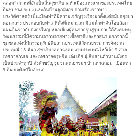
ฉลอม” สถานที่อันเป็นถิ่นสุขาภิบาลหัวเมืองแห่งแรกของประเทศไทย
ถิ่นชุมชนประมง และถิ่นบ้านลูกมังกร ตามเรื่องราวทาง
ประวัติศาสตร์ เป็นเมืองท่าที่มีความเจริญรุ่งเรืองมาตั้งแต่สมัยอยุธยา
ตอนกลาง ประกอบกับทำเลที่ตั้งที่เหมาะสม มีแม่น้ำท่าจีนโอบล้อม
แผ่นดินราวกับมังกรใหญ่ หล่อเลี้ยงผู้คนจากรุ่นสู่รุ่น ภายใต้สังคมพหุ
วัฒนธรรมที่มีความหลากหลายทางเชื้อชาติและศาสนา นอกจากนี้
ชุมชนแห่งนี้มีการอนุรักษ์สืบสานประเพณีวัฒนธรรม การจัดงาน
ประเพณี 18 มีนา สุขาภิบาลท่าฉลอม งานประเพณีไหว้เจ้า 9 ศาล
เทศกาลกินเจ และเทศกาลตรุษจีน เล่ง เกีย ฉู่ สืบสานตำนานมังกร
เป็นประจำทุกปี ดังคำขวัญชุมชนคุณธรรมฯ บ้านท่าฉลอม “เยือนท่า
3 ถิ่น ยลศิลป์ใกล้กรุง”