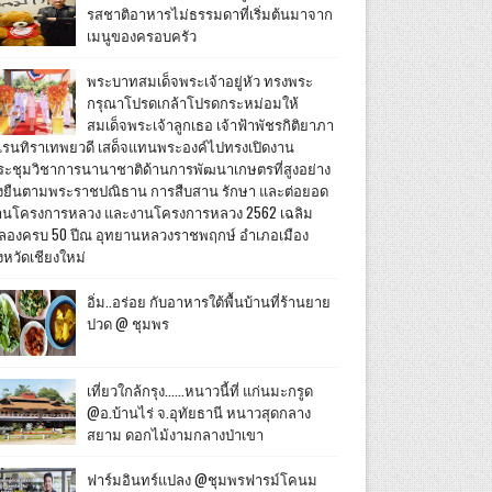
รสชาติอาหารไม่ธรรมดาที่เริ่มต้นมาจาก
เมนูของครอบครัว
พระบาทสมเด็จพระเจ้าอยู่หัว ทรงพระ
กรุณาโปรดเกล้าโปรดกระหม่อมให้
สมเด็จพระเจ้าลูกเธอ เจ้าฟ้าพัชรกิติยาภา
เรนทิราเทพยวดี เสด็จแทนพระองค์ไปทรงเปิดงาน
ระชุมวิชาการนานาชาติด้านการพัฒนาเกษตรที่สูงอย่าง
ั่งยืนตามพระราชปณิธาน การสืบสาน รักษา และต่อยอด
านโครงการหลวง และงานโครงการหลวง 2562 เฉลิม
ลองครบ 50 ปีณ อุทยานหลวงราชพฤกษ์ อำเภอเมือง
งหวัดเชียงใหม่
อิ่ม..อร่อย กับอาหารใต้พื้นบ้านที่ร้านยาย
ปวด @ ชุมพร
เที่ยวใกล้กรุง......หนาวนี้ที่ แก่นมะกรูด
@อ.บ้านไร่ จ.อุทัยธานี หนาวสุดกลาง
สยาม ดอกไม้งามกลางป่าเขา
ฟาร์มอินทร์แปลง @ชุมพรฟารม์โคนม