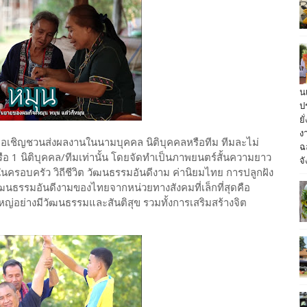
น
ป
ย
ง
ขอเชิญชวนส่งผลงานในนามบุคคล นิติบุคคลหรือทีม ทีมละไม่
ฉ
ือ 1 นิติบุคคล/ทีมเท่านั้น โดยจัดทำเป็นภาพยนตร์สั้นความยาว
จั
ภายในครอบครัว วิถีชีวิต วัฒนธรรมอันดีงาม ค่านิยมไทย การปลูกฝัง
นธรรมอันดีงามของไทยจากหน่วยทางสังคมที่เล็กที่สุดคือ
หญ่อย่างมีวัฒนธรรมและสันติสุข รวมทั้งการเสริมสร้างจิต