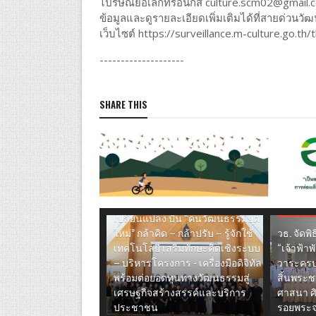
ไปรษณีย์อิเล็กทรอนิกส์ culture.scm02@gmail
ข้อมูลและดูรายละเอียดเพิ่มเติมได้ที่สายด่ว
เว็บไซต์ https://surveillance.m-culture.go.th
--------------------
SHARE THIS
ศิลปะ และ วัฒนธรรม
ปลัด วธ. เปิดหลักสูตรผู้นำการ
ศิลปะ และ
เปลี่ยนแปลง ปั้น “คนวัฒนธรรมยุค
ใหม่” กล้าคิด – กล้าปรับ – รู้จักใช้
วธ. จัดพ
เทคโนโลยี เสริมทักษะคิดเชิงระบบ
“เจ้าฟ้าพ
– บริหารโครงการ - เครื่องมือดิจิทัล
วาระครบ
พร้อมต่อยอดทุนทางวัฒนธรรมสู่
สิ้นพระช
เศรษฐกิจสร้างสรรค์และบริการ
ศาสนา ศ
ประชาชน
รอยพระจ