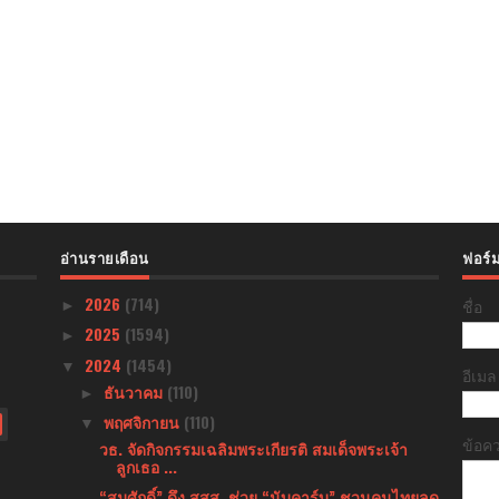
อ่านรายเดือน
ฟอร์ม
2026
(714)
ชื่อ
►
2025
(1594)
►
2024
(1454)
▼
อีเม
ธันวาคม
(110)
►
พฤศจิกายน
(110)
▼
ข้อค
วธ. จัดกิจกรรมเฉลิมพระเกียรติ สมเด็จพระเจ้า
ลูกเธอ ...
“สมศักดิ์” ดึง สสส. ช่วย “นับคาร์บ” ชวนคนไทยลด