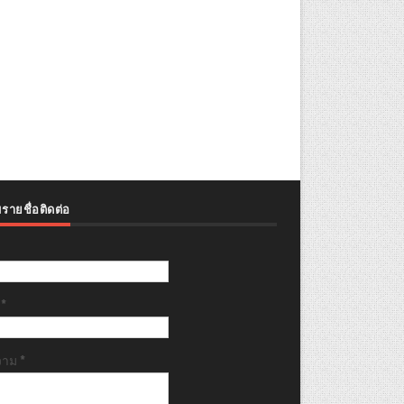
รายชื่อติดต่อ
ล
*
วาม
*