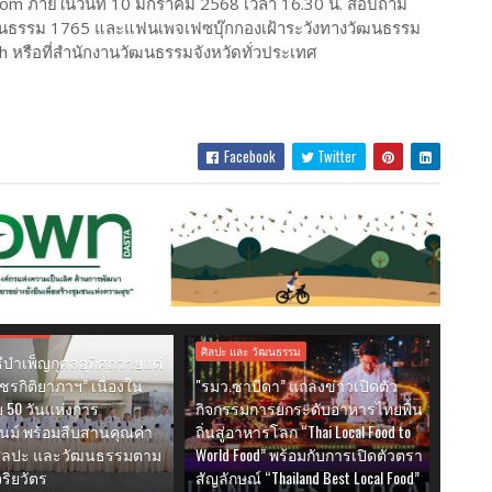
.com ภายในวันที่ 10 มกราคม 2568 เวลา 16.30 น. สอบถาม
นวัฒนธรรม 1765 และแฟนเพจเฟซบุ๊กกองเฝ้าระวังทางวัฒนธรรม
/th หรือที่สำนักงานวัฒนธรรมจังหวัดทั่วประเทศ
Facebook
Twitter
 วัฒนธรรม
ศิลปะ และ วัฒนธรรม
ิธีบำเพ็ญกุศลอุทิศถวายแด่
ัชรกิติยาภาฯ” เนื่องใน
"รมว.ซาบีดา” แถลงข่าวเปิดตัว
 50 วันแห่งการ
กิจกรรมการยกระดับอาหารไทยพื้น
นม์ พร้อมสืบสานคุณค่า
ถิ่นสู่อาหารโลก “Thai Local Food to
ิลปะ และวัฒนธรรมตาม
World Food” พร้อมกับการเปิดตัวตรา
ริยวัตร
สัญลักษณ์ “Thailand Best Local Food”