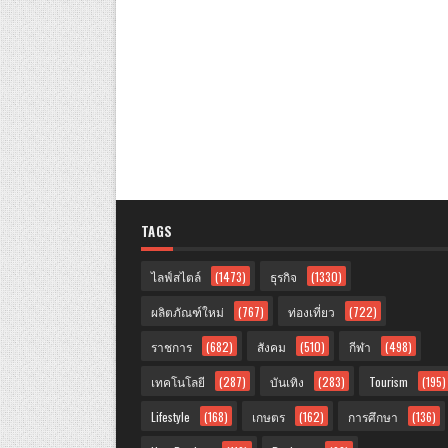
TAGS
ไลฟ์สไตล์
(1473)
ธุรกิจ
(1330)
ผลิตภัณฑ์ใหม่
(767)
ท่องเที่ยว
(722)
ราชการ
(682)
สังคม
(510)
กีฬา
(498)
เทคโนโลยี
(287)
บันเทิง
(283)
Tourism
(195)
Lifestyle
(168)
เกษตร
(162)
การศึกษา
(136)