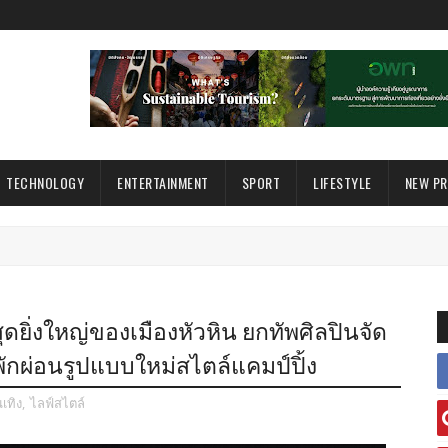
TECHNOLOGY
ENTERTAINMENT
SPORT
LIFESTYLE
NEW P
ธุร
ตสุดยิ่งใหญ่ของเมืองหัวหิน ยกทัพศิลปินจัด
พักผ่อนรูปแบบใหม่สไตล์แคมป์ปิ้ง
นเทิง
,
ไลฟ์สไตล์