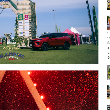
น
ป
ย
ง
ฉ
จั