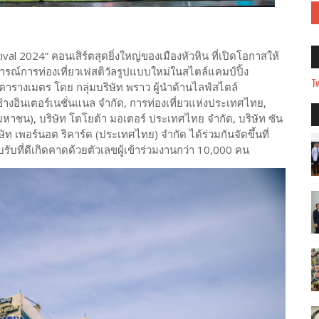
l 2024” คอนเสิร์ตสุดยิ่งใหญ่ของเมืองหัวหิน ที่เปิดโอกาสให้
รณ์การท่องเที่ยวเฟสติวัลรูปแบบใหม่ในสไตล์แคมป์ปิ้ง
Tw
ตารางเมตร โดย กลุ่มบริษัท พราว ผู้นำด้านไลฟ์สไตล์
ท ช้างอินเตอร์เนชั่นแนล จำกัด, การท่องเที่ยวแห่งประเทศไทย,
มหาชน), บริษัท โตโยต้า มอเตอร์ ประเทศไทย จำกัด, บริษัท ซัน
ัท เพอร์นอต ริคาร์ด (ประเทศไทย) จํากัด ได้ร่วมกันจัดขึ้นที่
อบรับที่ดีเกิดคาดด้วยตัวเลขผู้เข้าร่วมงานกว่า 10,000 คน