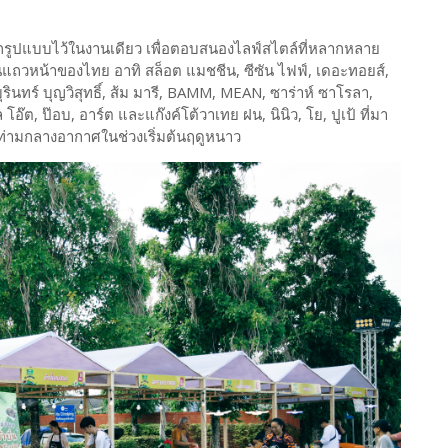
รูปแบบไว้ในงานเดียว เพื่อตอบสนองไลฟ์สไตล์ที่หลากหลาย
ินแถวหน้าของไทย อาทิ สล็อต แมชชีน, ซีซัน ไฟฟ์, เดอะทอยส์,
รินทร์ บุญวิสุทธิ์, ส้ม มารี, BAMM, MEAN, ซาร่าห์ ซาโรลา,
โอ๊ต, ป๊อบ, อาร์ต และแก๊งค์โต้วาเทย ฝน, นินิว, โย, ปูเป้ ที่มา
 ท่ามกลางอากาศในช่วงเริ่มต้นฤดูหนาว