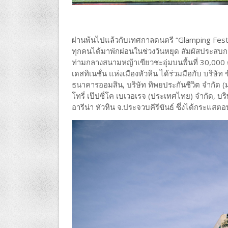
ผ่านพ้นไปแล้วกับเทศกาลดนตรี “Glamping Festiva
ทุกคนได้มาพักผ่อนในช่วงวันหยุด สัมผัสประสบกา
ท่ามกลางสนามหญ้าเขียวชะอุ่มบนพื้นที่ 30,000 
เดสทิเนชั่น แห่งเมืองหัวหิน ได้ร่วมมือกับ บริษั
ธนาคารออมสิน, บริษัท ทิพยประกันชีวิต จำกัด (
โทรี่ เป๊ปซี่โค เบเวอเรจ (ประเทศไทย) จำกัด, บริษ
อารีน่า หัวหิน จ.ประจวบคีรีขันธ์ ซึ่งได้กระแสต