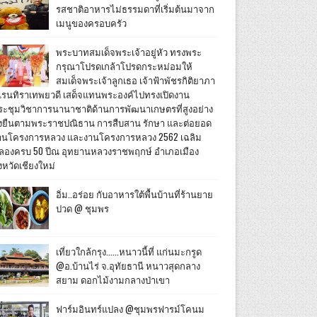
รสชาติอาหารไม่ธรรมดาที่เริ่มต้นมาจาก
เมนูของครอบครัว
พระบาทสมเด็จพระเจ้าอยู่หัว ทรงพระ
กรุณาโปรดเกล้าโปรดกระหม่อมให้
สมเด็จพระเจ้าลูกเธอ เจ้าฟ้าพัชรกิติยาภา
เรนทิราเทพยวดี เสด็จแทนพระองค์ไปทรงเปิดงาน
ระชุมวิชาการนานาชาติด้านการพัฒนาเกษตรที่สูงอย่าง
ั่งยืนตามพระราชปณิธาน การสืบสาน รักษา และต่อยอด
านโครงการหลวง และงานโครงการหลวง 2562 เฉลิม
ลองครบ 50 ปีณ อุทยานหลวงราชพฤกษ์ อำเภอเมือง
งหวัดเชียงใหม่
อิ่ม..อร่อย กับอาหารใต้พื้นบ้านที่ร้านยาย
ปวด @ ชุมพร
เที่ยวใกล้กรุง......หนาวนี้ที่ แก่นมะกรูด
@อ.บ้านไร่ จ.อุทัยธานี หนาวสุดกลาง
สยาม ดอกไม้งามกลางป่าเขา
ฟาร์มอินทร์แปลง @ชุมพรฟารม์โคนม