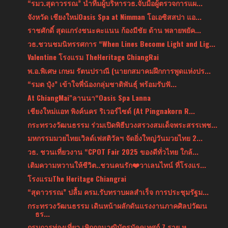
“รมว.สุดาวรรณ” นำทีมผู้บริหารวธ.จับมือผู้ตรวจการแผ...
จังหวัด เชียงใหม่Oasis Spa at Nimman โอเอซิสสปา แอ...
ราชศักดิ์ สุดแกร่งชนะคะแนน ก้องมีชัย ด้าน พลายพยัค...
วธ.ชวนชมนิทรรศการ “When Lines Become Light and Lig...
Valentine โรงแรม TheHeritage ChiangRai
พ.อ.พิเศษ เกษม รัตนปราณี (นายกสมาคมฝึกการพูดแห่งปร...
“รมต ปุ๋ง” เข้าใจพี่น้องกลุ่มชาติพันธุ์ พร้อมรับฟั...
At ChiangMai"ลานนา“Oasis Spa Lanna
เชียงใหม่แอท พิงค์นคร ริเวอร์ไซด์ (At Pingnakorn R...
กระทรวงวัฒนธรรม ร่วมเปิดพิธีบวงสรวงสมเด็จพระสรรเพช...
มหกรรมมวยไทยเวิลด์เฟสติวัลฯ จัดยิ่งใหญ่วันมวยไทย 2...
วธ. ชวนเที่ยวงาน “CPOT Fair 2025 ของดีทั่วไทย ใกล้...
เติมความหวานให้ชีวิต..ชวนคนรัก❤️วาเลนไทน์ ที่โรงแร...
โรงแรมThe Heritage Chiangrai
“สุดาวรรณ” ปลื้ม ครม.รับทราบผลสำเร็จ การประชุมรัฐม...
กระทรวงวัฒนธรรม เดินหน้าผลักดันแรงงานภาคศิลปวัฒน
ธร...
กรมการท่องเที่ยว เพิกถอนวุฒิบัตรมัคคุเทศก์ 7 ราย ห...