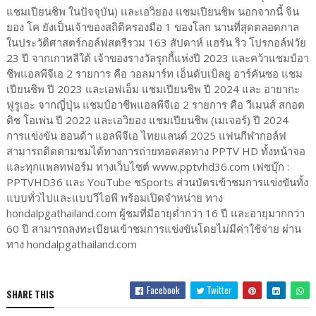
แชมเปียนชิพ ในปัจจุบัน) และเอวิยอง แชมเปียนชิพ นอกจากนี้ จิน
ยอง โค ยังเป็นเจ้าของสถิติครองมือ 1 ของโลก นานที่สุดตลอดกาล
ในประวัติศาสตร์กอล์ฟสตรีรวม 163 สัปดาห์ แฮรัน ริว โปรกอล์ฟวัย
23 ปี จากเกาหลีใต้ เจ้าของรางวัลรุกกี้แห่งปี 2023 และคว้าแชมป์อา
ชีพแอลพีจีเอ 2 รายการ คือ วอลมาร์ท เอ็นดับเบิลยู อาร์คันซอ แชม
เปียนชิพ ปี 2023 และเอฟเอ็ม แชมเปียนชิพ ปี 2024 และ อายากะ
ฟูรูเอะ จากญี่ปุ่น แชมป์อาชีพแอลพีจีเอ 2 รายการ คือ วีเมนส์ สกอต
ติช โอเพ่น ปี 2022 และเอวิยอง แชมเปียนชิพ (เมเจอร์) ปี 2024
การแข่งขัน ฮอนด้า แอลพีจีเอ ไทยแลนด์ 2025 แฟนกีฬากอล์ฟ
สามารถติดตามชมได้ทางการถ่ายทอดสดทาง PPTV HD ทั้งหน้าจอ
และทุกแพลทฟอร์ม ทางเว็บไซต์ www.pptvhd36.com เฟซบุ๊ก :
PPTVHD36 และ YouTube ชSports ส่วนบัตรเข้าชมการแข่งขันทั้ง
แบบทั่วไปและแบบวีไอพี พร้อมเปิดจำหน่าย ทาง
hondalpgathailand.com ผู้ชมที่มีอายุต่ำกว่า 16 ปี และอายุมากกว่า
60 ปี สามารถลงทะเบียนเข้าชมการแข่งขันโดยไม่มีค่าใช้จ่าย ผ่าน
ทาง hondalpgathailand.com
Facebook
Twitter
SHARE THIS