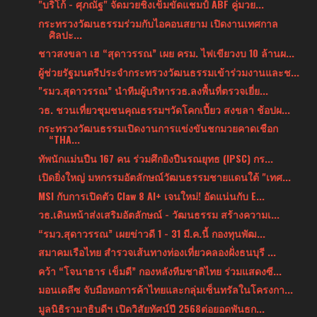
"บริโก้ - ศุภณัฐ" จัดมวยชิงเข็มขัดแชมป์ ABF คู่มวย...
กระทรวงวัฒนธรรมร่วมกับไอคอนสยาม เปิดงานเทศกาล
ศิลปะ...
ชาวสงขลา เฮ “สุดาวรรณ” เผย ครม. ไฟเขียวงบ 10 ล้านผ...
ผู้ช่วยรัฐมนตรีประจำกระทรวงวัฒนธรรมเข้าร่วมงานและช...
"รมว.สุดาวรรณ” นำทีมผู้บริหารวธ.ลงพื้นที่ตรวจเยี่ย...
วธ. ชวนเที่ยวชุมชนคุณธรรมฯวัดโคกเปี้ยว สงขลา ช้อปผ...
กระทรวงวัฒนธรรมเปิดงานการแข่งขันชกมวยคาดเชือก
“THA...
ทัพนักแม่นปืน 167 คน ร่วมศึกยิงปืนรณยุทธ (IPSC) กร...
เปิดยิ่งใหญ่ มหกรรมอัตลักษณ์วัฒนธรรมชายแดนใต้ "เทศ...
MSI กับการเปิดตัว Claw 8 AI+ เจนใหม่! อัดแน่นกับ E...
วธ.เดินหน้าส่งเสริมอัตลักษณ์ - วัฒนธรรม สร้างความเ...
“รมว.สุดาวรรณ” เผยข่าวดี 1 - 31 มี.ค.นี้ กองทุนพัฒ...
สมาคมเรือไทย สำรวจเส้นทางท่องเที่ยวคลองฝั่งธนบุรี ...
คว้า “โจนาธาร เข็มดี” กองหลังทีมชาติไทย ร่วมแสดงซี...
มอนเดลีซ จับมือหอการค้าไทยและกลุ่มเซ็นทรัลในโครงกา...
มูลนิธิรามาธิบดีฯ เปิดวิสัยทัศน์ปี 2568ต่อยอดพันธก...