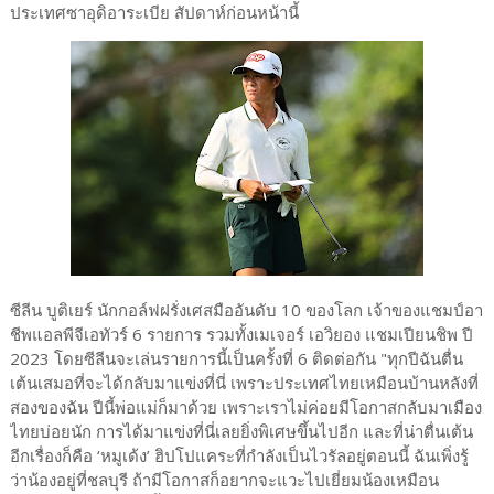
ประเทศซาอุดิอาระเบีย สัปดาห์ก่อนหน้านี้
ซีลีน บูติเยร์ นักกอล์ฟฝรั่งเศสมืออันดับ 10 ของโลก เจ้าของแชมป์อา
ชีพแอลพีจีเอทัวร์ 6 รายการ รวมทั้งเมเจอร์ เอวิยอง แชมเปียนชิพ ปี
2023 โดยซีลีนจะเล่นรายการนี้เป็นครั้งที่ 6 ติดต่อกัน "ทุกปีฉันตื่น
เต้นเสมอที่จะได้กลับมาแข่งที่นี่ เพราะประเทศไทยเหมือนบ้านหลังที่
สองของฉัน ปีนี้พ่อแม่ก็มาด้วย เพราะเราไม่ค่อยมีโอกาสกลับมาเมือง
ไทยบ่อยนัก การได้มาแข่งที่นี่เลยยิ่งพิเศษขึ้นไปอีก และที่น่าตื่นเต้น
อีกเรื่องก็คือ ‘หมูเด้ง’ ฮิปโปแคระที่กำลังเป็นไวรัลอยู่ตอนนี้ ฉันเพิ่งรู้
ว่าน้องอยู่ที่ชลบุรี ถ้ามีโอกาสก็อยากจะแวะไปเยี่ยมน้องเหมือน