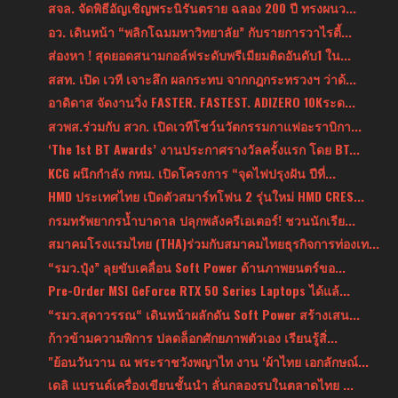
สจล. จัดพิธีอัญเชิญพระนิรันตราย ฉลอง 200 ปี ทรงผนว...
อว. เดินหน้า “พลิกโฉมมหาวิทยาลัย” กับรายการวาไรตี้...
ส่องหา ! สุดยอดสนามกอล์ฟระดับพรีเมียมติดอันดับ1 ใน...
สสท. เปิด เวที เจาะลึก ผลกระทบ จากกฎกระทรวงฯ ว่าด้...
อาดิดาส จัดงานวิ่ง FASTER. FASTEST. ADIZERO 10Kระด...
สวพส.ร่วมกับ สวก. เปิดเวทีโชว์นวัตกรรมกาแฟอะราบิกา...
‘The 1st BT Awards’ งานประกาศรางวัลครั้งแรก โดย BT...
KCG ผนึกกำลัง กทม. เปิดโครงการ “จุดไฟปรุงฝัน ปีที่...
HMD ประเทศไทย เปิดตัวสมาร์ทโฟน 2 รุ่นใหม่ HMD CRES...
กรมทรัพยากรน้ำบาดาล ปลุกพลังครีเอเตอร์! ชวนนักเรีย...
สมาคมโรงแรมไทย (THA)ร่วมกับสมาคมไทยธุรกิจการท่องเท...
“รมว.ปุ๋ง” ลุยขับเคลื่อน Soft Power ด้านภาพยนตร์ขอ...
Pre-Order MSI GeForce RTX 50 Series Laptops ได้แล้...
“รมว.สุดาวรรณ“ เดินหน้าผลักดัน Soft Power สร้างเสน...
ก้าวข้ามความพิการ ปลดล็อกศักยภาพตัวเอง เรียนรู้สิ่...
"ย้อนวันวาน ณ พระราชวังพญาไท งาน ‘ผ้าไทย เอกลักษณ์...
เดลิ แบรนด์เครื่องเขียนชั้นนำ ลั่นกลองรบในตลาดไทย ...