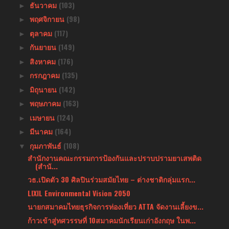
ธันวาคม
(103)
►
พฤศจิกายน
(98)
►
ตุลาคม
(117)
►
กันยายน
(149)
►
สิงหาคม
(176)
►
กรกฎาคม
(135)
►
มิถุนายน
(142)
►
พฤษภาคม
(163)
►
เมษายน
(124)
►
มีนาคม
(164)
►
กุมภาพันธ์
(108)
▼
สำนักงานคณะกรรมการป้องกันและปราบปรามยาเสพติด
(สำนั...
วธ.เปิดตัว 30 ศิลปินร่วมสมัยไทย – ต่างชาติกลุ่มแรก...
LIXIL Environmental Vision 2050
นายกสมาคมไทยธุรกิจการท่องเที่ยว ATTA จัดงานเลี้ยงข...
ก้าวเข้าสู่ทศวรรษที่ 10สมาคมนักเรียนเก่าอังกฤษ ในพ...