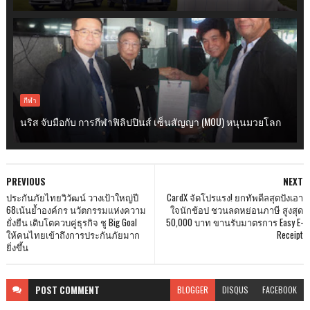
กีฬา
นริส จับมือกับ การกีฬาฟิลิปปินส์ เซ็นสัญญา (MOU) หนุนมวยโลก
PREVIOUS
NEXT
ประกันภัยไทยวิวัฒน์ วางเป้าใหญ่ปี
CardX จัดโปรแรง! ยกทัพดีลสุดปังเอา
68เน้นย้ำองค์กร นวัตกรรมแห่งความ
ใจนักช้อป ชวนลดหย่อนภาษี สูงสุด
ยั่งยืน เติบโตควบคู่ธุรกิจ ชู Big Goal
50,000 บาท ขานรับมาตรการ Easy E-
ให้คนไทยเข้าถึงการประกันภัยมาก
Receipt
ยิ่งขึ้น
POST
COMMENT
BLOGGER
DISQUS
FACEBOOK