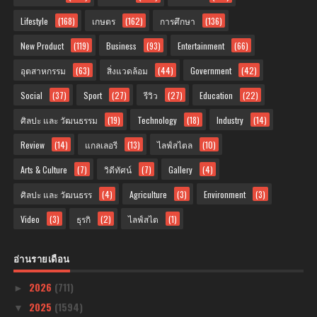
Lifestyle
(168)
เกษตร
(162)
การศึกษา
(136)
New Product
(119)
Business
(93)
Entertainment
(66)
อุตสาหกรรม
(63)
สิ่งแวดล้อม
(44)
Government
(42)
Social
(37)
Sport
(27)
รีวิว
(27)
Education
(22)
ศิลปะ และ วัฒนธรรม
(19)
Technology
(18)
Industry
(14)
Review
(14)
แกลเลอรี
(13)
ไลฟ์สไตล
(10)
Arts & Culture
(7)
วิดีทัศน์
(7)
Gallery
(4)
ศิลปะ และ วัฒนธรร
(4)
Agriculture
(3)
Environment
(3)
Video
(3)
ธุรกิ
(2)
ไลฟ์สไต
(1)
อ่านรายเดือน
2026
(711)
►
2025
(1594)
▼