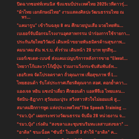
ปิดฉากซอฟท์เทนนิส ชิงแชมป์ประเทศไทย 2025เวทีดาวรุ่...
“ผ้าไทย เอกลักษณ์ไทย” งานแสดงศิลปะวัฒนธรรมไทย ณ
พร...
"แคมารูน" เข้าวินฉลุย 8 คน ศึกมวยปูนเสือ มวยไทยพัน...
เบเยอร์จับมือกรมโรงงานอุตสาหกรรม นำร่องการใช้รายกา...
ประกันภัยไทยวิวัฒน์ เดินหน้าขยายพันธมิตรด้านสุขภาพ...
คมนาคม ดัน พ.ร.บ. ตั๋วร่วม เดินหน้า 20 บาท ทุกสีทุ...
เมอร์เซเดส-เบนซ์ ส่งแคมเปญบริการหลังการขาย “Elevat...
ไทยวาโก้และวาโก้ญี่ปุ่น ร่วมงานวิ่งกระชับสัมพันธ์ท...
เฮอริเทจ จัดโปรลดราคา ถั่วคุณภาพ เพื่อสุขภาพ ที่ L...
ไทยฮอนด้า รับโล่ประกาศเกียรติคุณจาก สอศ. ตอกย้ำควา...
แองเจล หยิน แซงนำเดี่ยว ศึกฮอนด้า แอลพีจีเอ ไทยแลน...
จัสมิน-ธิฎาภา สุวัณณะปุระ สวิงสาวหัวใจไม่ยอมแพ้ สู...
สมาคมฝึกการพูด แห่งประเทศไทย"The Speech Training ...
“รมว.ปุ๋ง” เผยกระทรวงวัฒนธรรม จับมือ 28 หน่วยงาน จ...
“รมว.ปุ๋ง” เร่งดัน “สงขลาและชุมชนริมทะเลสาบสงขลา” ...
“อาดิล” ชนะน็อค “ซันนี่” ในยกที่ 3 ทำให้ “อาดิล” ค...