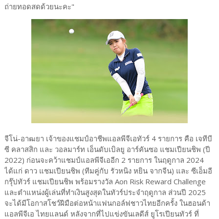
ถ่ายทอดสดด้วยนะคะ"
จีโน่-อาฒยา เจ้าของแชมป์อาชีพแอลพีจีเอทัวร์ 4 รายการ คือ เจทีบี
ซี คลาสสิก และ วอลมาร์ท เอ็นดับเบิลยู อาร์คันซอ แชมเปียนชิพ (ปี
2022) ก่อนจะคว้าแชมป์แอลพีจีเออีก 2 รายการ ในฤดูกาล 2024
ได้แก่ ดาว แชมเปียนชิพ (ทีมคู่กับ รัวหนิง หยิน จากจีน) และ ซีเอ็มอี
กรุ๊ปทัวร์ แชมเปียนชิพ พร้อมรางวัล Aon Risk Reward Challenge
และตำแหน่งผู้เล่นที่ทำเงินสูงสุดในทัวร์ประจำฤดูกาล ส่วนปี 2025
จะได้มีโอกาสโชว์ฝีมือต่อหน้าแฟนกอล์ฟชาวไทยอีกครั้ง ในฮอนด้า
แอลพีจีเอ ไทยแลนด์ หลังจากที่ไปแข่งขันเลดีส์ ยูโรเปียนทัวร์ ที่