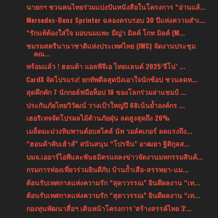
นายกฯ ชวนคนไทยร่วมแบ่งปันหนังสือในโครงการ “อ่านแล้...
Mercedes-Benz Sprinter ฉลองครบรอบ 30 ปีแห่งความสำเ...
“รักแท้ต้องใส่ใจ มอบนมแพะ มีญ่า มิลค์ โกท มิลค์ (M...
ชมรมสตรีนานาชาติแห่งประเทศไทย (IWC) จัดงานประชุม
คณ...
พร้อมแล้ว ! ฮอนด้า แอลพีจีเอ ไทยแลนด์ 2025‘จีโน่’ ...
CardX จัดโปรแรง! ยกทัพดีลสุดปังเอาใจนักช้อป ชวนลดห...
สุดคึกคัก 7 นักกอล์ฟมือท็อป 10 ของโลกร่วมล่าแชมป์ ...
ประกันภัยไทยวิวัฒน์ วางเป้าใหญ่ปี 68เน้นย้ำองค์กร ...
เฮอริเทจจัดโปรผลไม้ต้านภัยฝุ่น ลดสูงสุดถึง 20%
เมล็ดมะม่วงหิมพานต์อบสไตล์ นัท วอล์คเกอร์ ลดแรงถึง...
“ฮอนด้าคับเฮ้าส์” สนันสนุน “โปรจีน” อาฒยา ฐิติกุลส...
บมจ.เออาร์ไอพีและพันธมิตรแถลงข่าวจัดงานมหกรรมสินค้...
กรมการท่องเที่ยวร่วมยินดีกับ บ้านถ้ำเสือ-สรรพยา-แม...
ต้อนรับเทศกาลแห่งความรัก “สุดาวรรณ” ยินดีผลงาน “เท...
ต้อนรับเทศกาลแห่งความรัก “สุดาวรรณ” ยินดีผลงาน “เท...
กองทุนพัฒนาสื่อฯ เดินหน้าโครงการ 'สร้างสรรค์ไทย 3'...