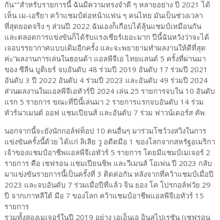
กัน""สำหรับรายการนี้ ฉันมีความทรงจำดี ๆ หลายอย่าง ปี 2021 ได้
เห็น เม-เอรียา คว้าแชมป์ต่อหน้าแฟน ๆ คนไทย มันเป็นช่วงเวลา
ที่สุดยอดจริง ๆ ส่วนปี 2022 ฉันเองก็เกือบได้ลุ้นแชมป์เหมือนกัน
และตลอดการแข่งขันก็ได้รับแรงเชียร์เยอะมาก ปีนี้ฉันหวังว่าจะได้
เจอบรรยากาศแบบเดิมอีกครั้ง และจะพยายามทำผลงานให้ดีที่สุด
ค่ะ”ผลงานการเล่นในฮอนด้า แอลพีจีเอ ไทยแลนด์ 5 ครั้งที่ผ่านมา
ของ ซีลีน บูติเยร์ จบอันดับ 48 ร่วมปี 2019 อันดับ 17 ร่วมปี 2021
อันดับ 3 ปี 2022 อันดับ 4 ร่วมปี 2023 และอันดับ 49 ร่วมปี 2024
ส่วนผลงานในแอลพีจีเอทัวร์ปี 2024 เล่น 25 รายการจบใน 10 อันดับ
แรก 5 รายการ ขณะที่ปีนี้เล่นมา 2 รายการแรกจบอันดับ 14 ร่วม
ทัวร์นาเมนต์ ออฟ แชมเปียนส์ และอันดับ 7 ร่วม ฟาวน์เดอร์ส คัพ
นอกจากนี้จะยังนักกอล์ฟท็อป 10 คนอื่นๆ มาร่วมโชว์วงสวิงในการ
แข่งขันครั้งนี้ด้วย ได้แก่ ลิเลีย วู อดีตมือ 1 ของโลกจากสหรัฐอเมริกา
เจ้าของแชมป์อาชีพแอลพีจีเอทัวร์ 5 รายการ โดยมีแชมป์เมเจอร์ 2
รายการ คือ เชฟรอน แชมเปียนชิพ และวีเมนส์ โอเพ่น ปี 2023 กลับ
มาแข่งขันรายการนี้เป็นครั้งที่ 3 ติดต่อกัน หลังจากที่คว้าแชมป์เมื่อปี
2023 และจบอันดับ 7 ร่วมเมื่อปีที่แล้ว จิน ยอง โค โปรกอล์ฟวัย 29
ปี จากเกาหลีใต้ มือ 7 ของโลก คว้าแชมป์อาชีพแอลพีจีเอทัวร์ 15
รายการ
รวมทั้งสองเมเจอร์ในปี 2019 อย่าง เอเอ็นเอ อินสไปเรชัน (เชฟรอน