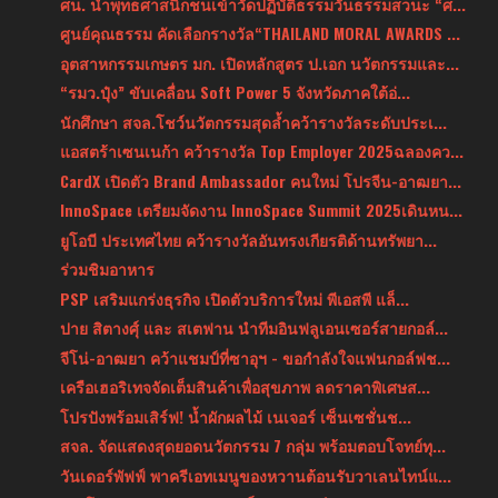
ศน. นำพุทธศาสนิกชนเข้าวัดปฏิบัติธรรมวันธรรมสวนะ “ศ...
ศูนย์คุณธรรม คัดเลือกรางวัล“THAILAND MORAL AWARDS ...
อุตสาหกรรมเกษตร มก. เปิดหลักสูตร ป.เอก นวัตกรรมและ...
“รมว.ปุ๋ง” ขับเคลื่อน Soft Power 5 จังหวัดภาคใต้อ่...
นักศึกษา สจล.โชว์นวัตกรรมสุดล้ำคว้ารางวัลระดับประเ...
แอสตร้าเซนเนก้า คว้ารางวัล Top Employer 2025ฉลองคว...
CardX เปิดตัว Brand Ambassador คนใหม่ โปรจีน-อาฒยา...
InnoSpace เตรียมจัดงาน InnoSpace Summit 2025เดินหน...
ยูโอบี ประเทศไทย คว้ารางวัลอันทรงเกียรติด้านทรัพยา...
ร่วมชิมอาหาร
PSP เสริมแกร่งธุรกิจ เปิดตัวบริการใหม่ พีเอสพี แล็...
ปาย สิตางศุ์ และ สเตฟาน นำทีมอินฟลูเอนเซอร์สายกอล์...
จีโน่-อาฒยา คว้าแชมป์ที่ซาอุฯ - ขอกำลังใจแฟนกอล์ฟช...
เครือเฮอริเทจจัดเต็มสินค้าเพื่อสุขภาพ ลดราคาพิเศษส...
โปรปังพร้อมเสิร์ฟ! น้ำผักผลไม้ เนเจอร์ เซ็นเซชั่นช...
สจล. จัดแสดงสุดยอดนวัตกรรม 7 กลุ่ม พร้อมตอบโจทย์ทุ...
วันเดอร์พัฟฟ์ พาครีเอทเมนูของหวานต้อนรับวาเลนไทน์แ...