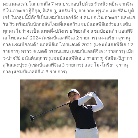
คะแนนสะสมโลกมากถึง 7 คน ประกอบไปด้วย รัวหนิง หยิน จากจีน
จีโน่-อาฒยา ฐิติกุล, ลิเลีย วู, แฮรัน ริว, อายากะ ฟุรุเอะ และซีลีน บูติ
เยร์ ในกลุ่มนี้มีดีกรีเป็นแชมป์เมเจอร์ถึง 4 คน ยกเว้น อาฒยา และแฮ
รัน ริว พร้อมกับนักกอล์ฟไทยที่เคยคว้าแชมป์แอลพีจีเอร่วมแข่งขัน
ทุกคน ไม่ว่าจะเป็น แพตตี้-ปภังกร ธวัชธนกิจ แชมป์ฮอนด้า แอลพีจี
เอ ไทยแลนด์ 2024 (แชมป์แอลพีจีเอ 2 รายการ) เม-เอรียา จุฑานุ
กาล แชมป์ฮอนด้า แอลพีจีเอ ไทยแลนด์ 2021 (แชมป์แอลพีจีเอ 12
รายการ) พราว-ชเนตตี วรรณแสน (แชมป์แอลพีจีเอ 2 รายการ) เมีย
ว-ปาจรีย์ อนันต์นฤการ (แชมป์แอลพีจีเอ 2 รายการ) จัสมิน-ธิฎาภา
สุวัณณะปุระ (แชมป์แอลพีจีเอ 3 รายการ) และ โม-โมรียา จุฑานุ
กาล (แชมป์แอลพีจีเอ 3 รายการ)