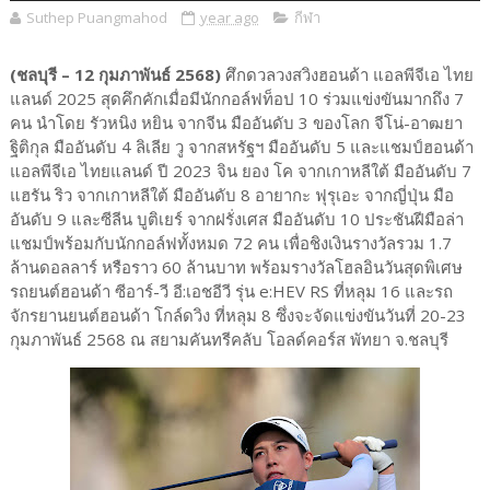
Suthep Puangmahod
year ago
กีฬา
(ชลบุรี – 12 กุมภาพันธ์ 2568)
ศึกดวลวงสวิงฮอนด้า แอลพีจีเอ ไทย
แลนด์ 2025 สุดคึกคักเมื่อมีนักกอล์ฟท็อป 10 ร่วมแข่งขันมากถึง 7
คน นำโดย รัวหนิง หยิน จากจีน มืออันดับ 3 ของโลก จีโน่-อาฒยา
ฐิติกุล มืออันดับ 4 ลิเลีย วู จากสหรัฐฯ มืออันดับ 5 และแชมป์ฮอนด้า
แอลพีจีเอ ไทยแลนด์ ปี 2023 จิน ยอง โค จากเกาหลีใต้ มืออันดับ 7
แฮรัน ริว จากเกาหลีใต้ มืออันดับ 8 อายากะ ฟุรุเอะ จากญี่ปุ่น มือ
อันดับ 9 และซีลีน บูติเยร์ จากฝรั่งเศส มืออันดับ 10 ประชันฝีมือล่า
แชมป์พร้อมกับนักกอล์ฟทั้งหมด 72 คน เพื่อชิงเงินรางวัลรวม 1.7
ล้านดอลลาร์ หรือราว 60 ล้านบาท พร้อมรางวัลโฮลอินวันสุดพิเศษ
รถยนต์ฮอนด้า ซีอาร์-วี อี:เอชอีวี รุ่น e:HEV RS ที่หลุม 16 และรถ
จักรยานยนต์ฮอนด้า โกล์ดวิง ที่หลุม 8 ซึ่งจะจัดแข่งขันวันที่ 20-23
กุมภาพันธ์ 2568 ณ สยามคันทรีคลับ โอลด์คอร์ส พัทยา จ.ชลบุรี