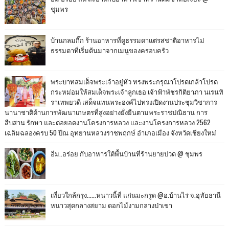
ชุมพร
บ้านกลมกิ๊ก ร้านอาหารที่ดูธรรมดาแต่รสชาติอาหารไม่
ธรรมดาที่เริ่มต้นมาจากเมนูของครอบครัว
พระบาทสมเด็จพระเจ้าอยู่หัว ทรงพระกรุณาโปรดเกล้าโปรด
กระหม่อมให้สมเด็จพระเจ้าลูกเธอ เจ้าฟ้าพัชรกิติยาภา นเรนทิ
ราเทพยวดี เสด็จแทนพระองค์ไปทรงเปิดงานประชุมวิชาการ
นานาชาติด้านการพัฒนาเกษตรที่สูงอย่างยั่งยืนตามพระราชปณิธาน การ
สืบสาน รักษา และต่อยอดงานโครงการหลวง และงานโครงการหลวง 2562
เฉลิมฉลองครบ 50 ปีณ อุทยานหลวงราชพฤกษ์ อำเภอเมือง จังหวัดเชียงใหม่
อิ่ม..อร่อย กับอาหารใต้พื้นบ้านที่ร้านยายปวด @ ชุมพร
เที่ยวใกล้กรุง......หนาวนี้ที่ แก่นมะกรูด @อ.บ้านไร่ จ.อุทัยธานี
หนาวสุดกลางสยาม ดอกไม้งามกลางป่าเขา