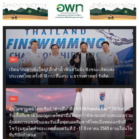
กีฬา
เปิดฉากอย่างยิ่งใหญ่! ศึกดำน้ำฟินสวิมมิ่ง ชิงชนะเลิศแห่ง
ประเทศไทย ครั้งที่ 10 กระหึ่มสระ ม.ธรรมศาสตร์ รังสิต
กีฬา
ฮุนไดชวนคนไทยเชียร์ "ช้างศึก" ศึก ASEAN Hyundai Cup™ 2026พร้อม
รับเสื้อทีมชาติไทยฤดูกาลใหม่ เมื่อไทยคว้าชัยเกมเหย้าแฟนบอลร่วม
ลุ้นผลการแข่งขันและรับเสื้อฟุตบอลทีมชาติไทยเมื่อทดลองขับที่
โชว์รูมฮุนไดทั่วประเทศตั้งแต่วันที่ 2 - 17 สิงหาคม 2569 ตามเงื่อนไข
ที่บริษัทกำหนด