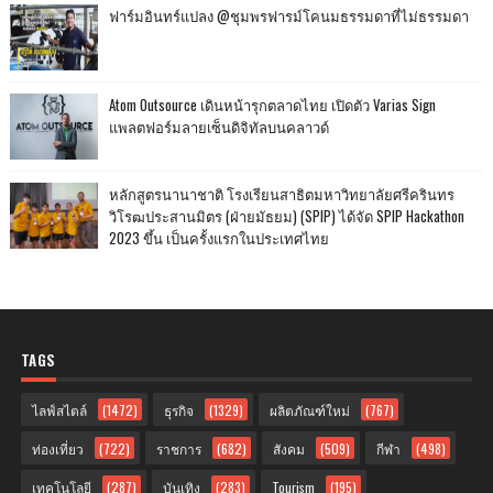
ฟาร์มอินทร์แปลง @ชุมพรฟารม์โคนมธรรมดาที่ไม่ธรรมดา
Atom Outsource เดินหน้ารุกตลาดไทย เปิดตัว Varias Sign
แพลตฟอร์มลายเซ็นดิจิทัลบนคลาวด์
หลักสูตรนานาชาติ โรงเรียนสาธิตมหาวิทยาลัยศรีครินทร
วิโรฒประสานมิตร (ฝ่ายมัธยม) (SPIP) ได้จัด SPIP Hackathon
2023 ขึ้น เป็นครั้งแรกในประเทศไทย
TAGS
ไลฟ์สไตล์
(1472)
ธุรกิจ
(1329)
ผลิตภัณฑ์ใหม่
(767)
ท่องเที่ยว
(722)
ราชการ
(682)
สังคม
(509)
กีฬา
(498)
เทคโนโลยี
(287)
บันเทิง
(283)
Tourism
(195)