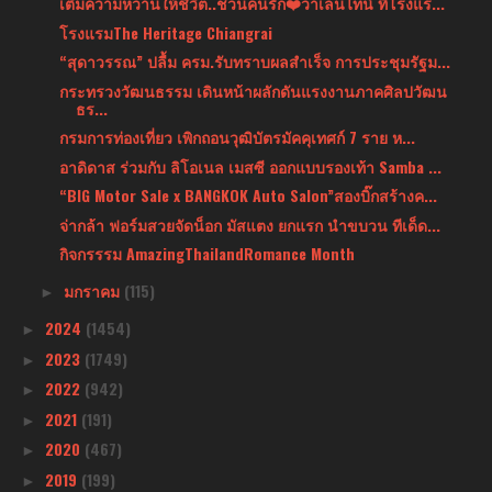
เติมความหวานให้ชีวิต..ชวนคนรัก❤️วาเลนไทน์ ที่โรงแร...
โรงแรมThe Heritage Chiangrai
“สุดาวรรณ” ปลื้ม ครม.รับทราบผลสำเร็จ การประชุมรัฐม...
กระทรวงวัฒนธรรม เดินหน้าผลักดันแรงงานภาคศิลปวัฒน
ธร...
กรมการท่องเที่ยว เพิกถอนวุฒิบัตรมัคคุเทศก์ 7 ราย ห...
อาดิดาส ร่วมกับ ลิโอเนล เมสซี ออกแบบรองเท้า Samba ...
“BIG Motor Sale x BANGKOK Auto Salon”สองบิ๊กสร้างค...
จ่ากล้า ฟอร์มสวยจัดน็อก มัสแตง ยกแรก นำขบวน ทีเด็ด...
กิจกรรรม AmazingThailandRomance Month
มกราคม
(115)
►
2024
(1454)
►
2023
(1749)
►
2022
(942)
►
2021
(191)
►
2020
(467)
►
2019
(199)
►