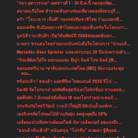
“รมว.สุดาวรรณ” เผยข่าวดี 1 - 31 มี.ค.นี้ กองทุนพัฒ...
สมาคมเรือไทย สำรวจเส้นทางท่องเที่ยวคลองฝั่งธนบุรี ...
คว้า “โจนาธาร เข็มดี” กองหลังทีมชาติไทย ร่วมแสดงซี...
มอนเดลีซ จับมือหอการค้าไทยและกลุ่มเซ็นทรัลในโครงกา...
มูลนิธิรามาธิบดีฯ เปิดวิสัยทัศน์ปี 2568ต่อยอดพันธก...
นายกฯ ชวนคนไทยร่วมแบ่งปันหนังสือในโครงการ “อ่านแล้...
Mercedes-Benz Sprinter ฉลองครบรอบ 30 ปีแห่งความสำเ...
“รักแท้ต้องใส่ใจ มอบนมแพะ มีญ่า มิลค์ โกท มิลค์ (M...
ชมรมสตรีนานาชาติแห่งประเทศไทย (IWC) จัดงานประชุม
คณ...
พร้อมแล้ว ! ฮอนด้า แอลพีจีเอ ไทยแลนด์ 2025‘จีโน่’ ...
CardX จัดโปรแรง! ยกทัพดีลสุดปังเอาใจนักช้อป ชวนลดห...
สุดคึกคัก 7 นักกอล์ฟมือท็อป 10 ของโลกร่วมล่าแชมป์ ...
ประกันภัยไทยวิวัฒน์ วางเป้าใหญ่ปี 68เน้นย้ำองค์กร ...
เฮอริเทจจัดโปรผลไม้ต้านภัยฝุ่น ลดสูงสุดถึง 20%
เมล็ดมะม่วงหิมพานต์อบสไตล์ นัท วอล์คเกอร์ ลดแรงถึง...
“ฮอนด้าคับเฮ้าส์” สนันสนุน “โปรจีน” อาฒยา ฐิติกุลส...