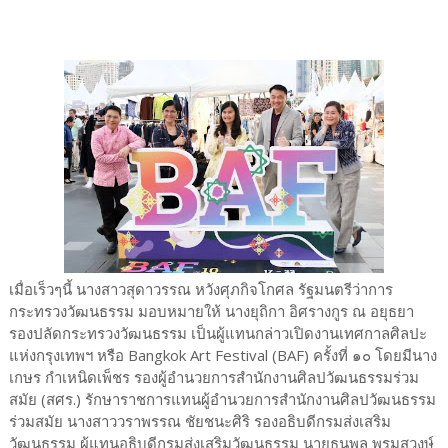
เมื่อเร็วๆนี้ นางสาวสุดาวรรณ หวังศุภกิจโกศล รัฐมนตรีว่าการ
กระทรวงวัฒนธรรม มอบหมายให้ นางยุถิกา อิศรางกูร ณ อยุธยา
รองปลัดกระทรวงวัฒนธรรม เป็นผู้แทนกล่าวเปิดงานเทศกาลศิลปะ
แห่งกรุงเทพฯ หรือ Bangkok Art Festival (BAF) ครั้งที่ ๑๐ โดยมีนาง
เกษร กำเหนิดเพ็ชร รองผู้อำนวยการสำนักงานศิลปวัฒนธรรมร่วม
สมัย (สศร.) รักษาราชการแทนผู้อำนวยการสำนักงานศิลปวัฒนธรรม
ร่วมสมัย นางสาววราพรรณ ชัยชนะศิริ รองอธิบดีกรมส่งเสริม
วัฒนธรรม ผู้แทนอธิบดีกรมส่งเสริมวัฒนธรรม นายธนพล พรมสุวงษ์