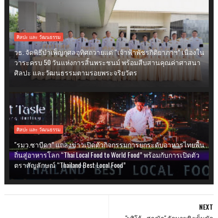
ศิลปะ และ วัฒนธรรม
วธ. จัดพิธีบำเพ็ญกุศลอุทิศถวายแด่ “เจ้าฟ้าพัชรกิติยาภาฯ” เนื่องใน
วาระครบ 50 วันแห่งการสิ้นพระชนม์ พร้อมสืบสานคุณค่าศาสนา
ศิลปะ และวัฒนธรรมตามรอยพระจริยวัตร
ศิลปะ และ วัฒนธรรม
"รมว.ซาบีดา” แถลงข่าวเปิดตัวกิจกรรมการยกระดับอาหารไทยพื้น
ถิ่นสู่อาหารโลก “Thai Local Food to World Food” พร้อมกับการเปิดตัว
ตราสัญลักษณ์ “Thailand Best Local Food”
NEXT
"บริโก้ - ศุภณัฐ" จัดมวยชิงเข็มขัด