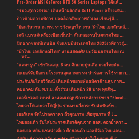
Pre-Order MSI GeForce RTX 50 Series Laptops ได้แล้...
“รมว.สุดาวรรณ“ เดินหน้าผลักดัน Soft Power สร้างเสน...
ก้าวข้ามความพิการ ปลดล็อกศักยภาพตัวเอง เรียนรู้สิ่...
"ย้อนวันวาน ณ พระราชวังพญาไท งาน ‘ผ้าไทย เอกลักษณ์...
เดลิ แบรนด์เครื่องเขียนชั้นนำ ลั่นกลองรบในตลาดไทย ...
ปิดฉากซอฟท์เทนนิส ชิงแชมป์ประเทศไทย 2025เวทีดาวรุ่...
“ผ้าไทย เอกลักษณ์ไทย” งานแสดงศิลปะวัฒนธรรมไทย ณ
พร...
"แคมารูน" เข้าวินฉลุย 8 คน ศึกมวยปูนเสือ มวยไทยพัน...
เบเยอร์จับมือกรมโรงงานอุตสาหกรรม นำร่องการใช้รายกา...
ประกันภัยไทยวิวัฒน์ เดินหน้าขยายพันธมิตรด้านสุขภาพ...
คมนาคม ดัน พ.ร.บ. ตั๋วร่วม เดินหน้า 20 บาท ทุกสีทุ...
เมอร์เซเดส-เบนซ์ ส่งแคมเปญบริการหลังการขาย “Elevat...
ไทยวาโก้และวาโก้ญี่ปุ่น ร่วมงานวิ่งกระชับสัมพันธ์ท...
เฮอริเทจ จัดโปรลดราคา ถั่วคุณภาพ เพื่อสุขภาพ ที่ L...
ไทยฮอนด้า รับโล่ประกาศเกียรติคุณจาก สอศ. ตอกย้ำควา...
แองเจล หยิน แซงนำเดี่ยว ศึกฮอนด้า แอลพีจีเอ ไทยแลน...
จัสมิน-ธิฎาภา สุวัณณะปุระ สวิงสาวหัวใจไม่ยอมแพ้ สู...