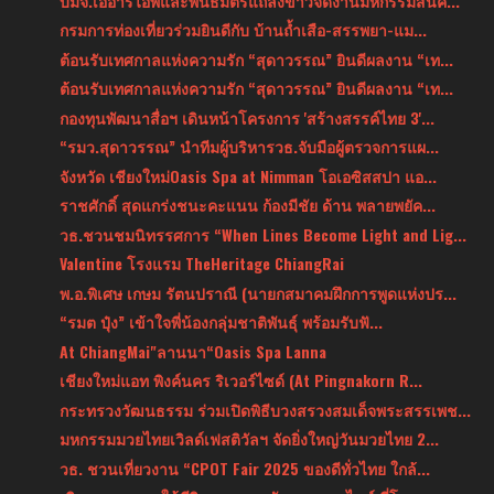
บมจ.เออาร์ไอพีและพันธมิตรแถลงข่าวจัดงานมหกรรมสินค้...
กรมการท่องเที่ยวร่วมยินดีกับ บ้านถ้ำเสือ-สรรพยา-แม...
ต้อนรับเทศกาลแห่งความรัก “สุดาวรรณ” ยินดีผลงาน “เท...
ต้อนรับเทศกาลแห่งความรัก “สุดาวรรณ” ยินดีผลงาน “เท...
กองทุนพัฒนาสื่อฯ เดินหน้าโครงการ 'สร้างสรรค์ไทย 3'...
“รมว.สุดาวรรณ” นำทีมผู้บริหารวธ.จับมือผู้ตรวจการแผ...
จังหวัด เชียงใหม่Oasis Spa at Nimman โอเอซิสสปา แอ...
ราชศักดิ์ สุดแกร่งชนะคะแนน ก้องมีชัย ด้าน พลายพยัค...
วธ.ชวนชมนิทรรศการ “When Lines Become Light and Lig...
Valentine โรงแรม TheHeritage ChiangRai
พ.อ.พิเศษ เกษม รัตนปราณี (นายกสมาคมฝึกการพูดแห่งปร...
“รมต ปุ๋ง” เข้าใจพี่น้องกลุ่มชาติพันธุ์ พร้อมรับฟั...
At ChiangMai"ลานนา“Oasis Spa Lanna
เชียงใหม่แอท พิงค์นคร ริเวอร์ไซด์ (At Pingnakorn R...
กระทรวงวัฒนธรรม ร่วมเปิดพิธีบวงสรวงสมเด็จพระสรรเพช...
มหกรรมมวยไทยเวิลด์เฟสติวัลฯ จัดยิ่งใหญ่วันมวยไทย 2...
วธ. ชวนเที่ยวงาน “CPOT Fair 2025 ของดีทั่วไทย ใกล้...