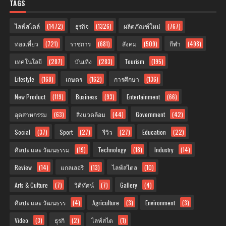
TAGS
ไลฟ์สไตล์
(1472)
ธุรกิจ
(1326)
ผลิตภัณฑ์ใหม่
(767)
ท่องเที่ยว
(721)
ราชการ
(681)
สังคม
(509)
กีฬา
(498)
เทคโนโลยี
(287)
บันเทิง
(283)
Tourism
(195)
Lifestyle
(168)
เกษตร
(162)
การศึกษา
(136)
New Product
(119)
Business
(93)
Entertainment
(66)
อุตสาหกรรม
(63)
สิ่งแวดล้อม
(44)
Government
(42)
Social
(37)
Sport
(27)
รีวิว
(27)
Education
(22)
ศิลปะ และ วัฒนธรรม
(19)
Technology
(18)
Industry
(14)
Review
(14)
แกลเลอรี
(13)
ไลฟ์สไตล
(10)
Arts & Culture
(7)
วิดีทัศน์
(7)
Gallery
(4)
ศิลปะ และ วัฒนธรร
(4)
Agriculture
(3)
Environment
(3)
Video
(3)
ธุรกิ
(2)
ไลฟ์สไต
(1)