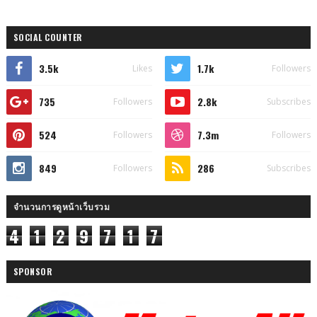
SOCIAL COUNTER
3.5k
1.7k
Likes
Followers
735
2.8k
Followers
Subscribes
524
7.3m
Followers
Followers
849
286
Followers
Subscribes
จำนวนการดูหน้าเว็บรวม
4
1
2
9
7
1
7
SPONSOR