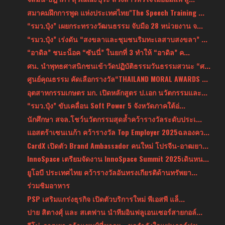
สมาคมฝึกการพูด แห่งประเทศไทย"The Speech Training ...
“รมว.ปุ๋ง” เผยกระทรวงวัฒนธรรม จับมือ 28 หน่วยงาน จ...
“รมว.ปุ๋ง” เร่งดัน “สงขลาและชุมชนริมทะเลสาบสงขลา” ...
“อาดิล” ชนะน็อค “ซันนี่” ในยกที่ 3 ทำให้ “อาดิล” ค...
ศน. นำพุทธศาสนิกชนเข้าวัดปฏิบัติธรรมวันธรรมสวนะ “ศ...
ศูนย์คุณธรรม คัดเลือกรางวัล“THAILAND MORAL AWARDS ...
อุตสาหกรรมเกษตร มก. เปิดหลักสูตร ป.เอก นวัตกรรมและ...
“รมว.ปุ๋ง” ขับเคลื่อน Soft Power 5 จังหวัดภาคใต้อ่...
นักศึกษา สจล.โชว์นวัตกรรมสุดล้ำคว้ารางวัลระดับประเ...
แอสตร้าเซนเนก้า คว้ารางวัล Top Employer 2025ฉลองคว...
CardX เปิดตัว Brand Ambassador คนใหม่ โปรจีน-อาฒยา...
InnoSpace เตรียมจัดงาน InnoSpace Summit 2025เดินหน...
ยูโอบี ประเทศไทย คว้ารางวัลอันทรงเกียรติด้านทรัพยา...
ร่วมชิมอาหาร
PSP เสริมแกร่งธุรกิจ เปิดตัวบริการใหม่ พีเอสพี แล็...
ปาย สิตางศุ์ และ สเตฟาน นำทีมอินฟลูเอนเซอร์สายกอล์...