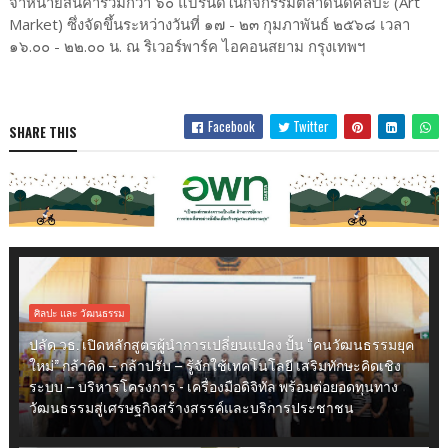
จำหน่ายสินค้ารวมกว่า ๖๐ แบรนด์ในกิจกรรมตลาดนัดศิลปะ (Art
Market) ซึ่งจัดขึ้นระหว่างวันที่ ๑๗ - ๒๓ กุมภาพันธ์ ๒๕๖๘ เวลา
๑๖.๐๐ - ๒๒.๐๐ น. ณ ริเวอร์พาร์ค ไอคอนสยาม กรุงเทพฯ
Facebook
Twitter
SHARE THIS
ศิลปะ และ วัฒนธรรม
ปลัด วธ. เปิดหลักสูตรผู้นำการเปลี่ยนแปลง ปั้น “คนวัฒนธรรมยุค
ใหม่” กล้าคิด – กล้าปรับ – รู้จักใช้เทคโนโลยี เสริมทักษะคิดเชิง
ระบบ – บริหารโครงการ - เครื่องมือดิจิทัล พร้อมต่อยอดทุนทาง
วัฒนธรรมสู่เศรษฐกิจสร้างสรรค์และบริการประชาชน