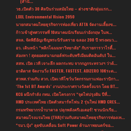
(สำนั...
วธ.เปิดตัว 30 ศิลปินร่วมสมัยไทย – ต่างชาติกลุ่มแรก...
LIXIL Environmental Vision 2050
นายกสมาคมไทยธุรกิจการท่องเที่ยว ATTA จัดงานเลี้ยงข...
ก้าวเข้าสู่ทศวรรษที่ 10สมาคมนักเรียนเก่าอังกฤษ ในพ...
สจล. จัดพิธีอัญเชิญพระนิรันตราย ฉลอง 200 ปี ทรงผนว...
อว. เดินหน้า “พลิกโฉมมหาวิทยาลัย” กับรายการวาไรตี้...
ส่องหา ! สุดยอดสนามกอล์ฟระดับพรีเมียมติดอันดับ1 ใน...
สสท. เปิด เวที เจาะลึก ผลกระทบ จากกฎกระทรวงฯ ว่าด้...
อาดิดาส จัดงานวิ่ง FASTER. FASTEST. ADIZERO 10Kระด...
สวพส.ร่วมกับ สวก. เปิดเวทีโชว์นวัตกรรมกาแฟอะราบิกา...
‘The 1st BT Awards’ งานประกาศรางวัลครั้งแรก โดย BT...
KCG ผนึกกำลัง กทม. เปิดโครงการ “จุดไฟปรุงฝัน ปีที่...
HMD ประเทศไทย เปิดตัวสมาร์ทโฟน 2 รุ่นใหม่ HMD CRES...
กรมทรัพยากรน้ำบาดาล ปลุกพลังครีเอเตอร์! ชวนนักเรีย...
สมาคมโรงแรมไทย (THA)ร่วมกับสมาคมไทยธุรกิจการท่องเท...
“รมว.ปุ๋ง” ลุยขับเคลื่อน Soft Power ด้านภาพยนตร์ขอ...