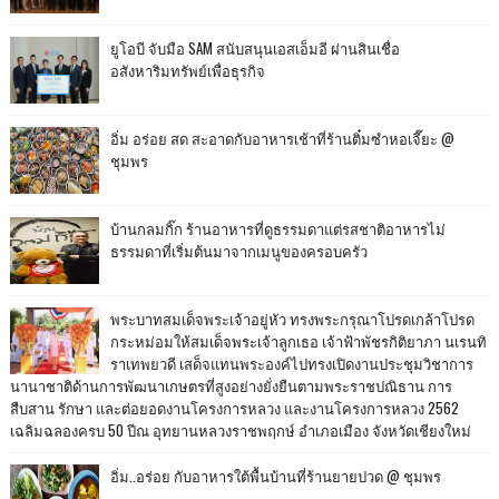
ยูโอบี จับมือ SAM สนับสนุนเอสเอ็มอี ผ่านสินเชื่อ
อสังหาริมทรัพย์เพื่อธุรกิจ
อิ่ม อร่อย สด สะอาดกับอาหารเช้าที่ร้านติ๋มซำหอเจี๊ยะ @
ชุมพร
บ้านกลมกิ๊ก ร้านอาหารที่ดูธรรมดาแต่รสชาติอาหารไม่
ธรรมดาที่เริ่มต้นมาจากเมนูของครอบครัว
พระบาทสมเด็จพระเจ้าอยู่หัว ทรงพระกรุณาโปรดเกล้าโปรด
กระหม่อมให้สมเด็จพระเจ้าลูกเธอ เจ้าฟ้าพัชรกิติยาภา นเรนทิ
ราเทพยวดี เสด็จแทนพระองค์ไปทรงเปิดงานประชุมวิชาการ
นานาชาติด้านการพัฒนาเกษตรที่สูงอย่างยั่งยืนตามพระราชปณิธาน การ
สืบสาน รักษา และต่อยอดงานโครงการหลวง และงานโครงการหลวง 2562
เฉลิมฉลองครบ 50 ปีณ อุทยานหลวงราชพฤกษ์ อำเภอเมือง จังหวัดเชียงใหม่
อิ่ม..อร่อย กับอาหารใต้พื้นบ้านที่ร้านยายปวด @ ชุมพร