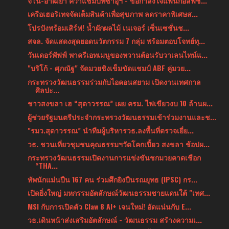
จีโน่-อาฒยา คว้าแชมป์ที่ซาอุฯ - ขอกำลังใจแฟนกอล์ฟช...
เครือเฮอริเทจจัดเต็มสินค้าเพื่อสุขภาพ ลดราคาพิเศษส...
โปรปังพร้อมเสิร์ฟ! น้ำผักผลไม้ เนเจอร์ เซ็นเซชั่นช...
สจล. จัดแสดงสุดยอดนวัตกรรม 7 กลุ่ม พร้อมตอบโจทย์ทุ...
วันเดอร์พัฟฟ์ พาครีเอทเมนูของหวานต้อนรับวาเลนไทน์แ...
"บริโก้ - ศุภณัฐ" จัดมวยชิงเข็มขัดแชมป์ ABF คู่มวย...
กระทรวงวัฒนธรรมร่วมกับไอคอนสยาม เปิดงานเทศกาล
ศิลปะ...
ชาวสงขลา เฮ “สุดาวรรณ” เผย ครม. ไฟเขียวงบ 10 ล้านผ...
ผู้ช่วยรัฐมนตรีประจำกระทรวงวัฒนธรรมเข้าร่วมงานและช...
"รมว.สุดาวรรณ” นำทีมผู้บริหารวธ.ลงพื้นที่ตรวจเยี่ย...
วธ. ชวนเที่ยวชุมชนคุณธรรมฯวัดโคกเปี้ยว สงขลา ช้อปผ...
กระทรวงวัฒนธรรมเปิดงานการแข่งขันชกมวยคาดเชือก
“THA...
ทัพนักแม่นปืน 167 คน ร่วมศึกยิงปืนรณยุทธ (IPSC) กร...
เปิดยิ่งใหญ่ มหกรรมอัตลักษณ์วัฒนธรรมชายแดนใต้ "เทศ...
MSI กับการเปิดตัว Claw 8 AI+ เจนใหม่! อัดแน่นกับ E...
วธ.เดินหน้าส่งเสริมอัตลักษณ์ - วัฒนธรรม สร้างความเ...