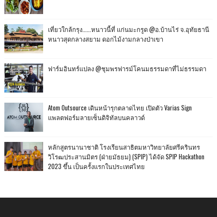
เที่ยวใกล้กรุง......หนาวนี้ที่ แก่นมะกรูด @อ.บ้านไร่ จ.อุทัยธานี
หนาวสุดกลางสยาม ดอกไม้งามกลางป่าเขา
ฟาร์มอินทร์แปลง @ชุมพรฟารม์โคนมธรรมดาที่ไม่ธรรมดา
Atom Outsource เดินหน้ารุกตลาดไทย เปิดตัว Varias Sign
แพลตฟอร์มลายเซ็นดิจิทัลบนคลาวด์
หลักสูตรนานาชาติ โรงเรียนสาธิตมหาวิทยาลัยศรีครินทร
วิโรฒประสานมิตร (ฝ่ายมัธยม) (SPIP) ได้จัด SPIP Hackathon
2023 ขึ้น เป็นครั้งแรกในประเทศไทย