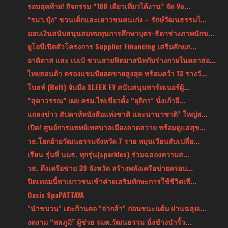
รอบสุดท้าย! กิจกรรม “100 เดียวเที่ยวได้งาน” จัด Vo...
“รมว.ปุ๋ง” ชวนเด็กและเยาวชนคนเก่ง – รักษ์วัฒนธรรมไ...
มอบเงินสนับสนุนสมทบทุนการศึกษาบุตร-ธิดาช่างภาพนักข...
ยูโอบีเปิดตัวโครงการ Supplier Financing เสริมศักยภ...
อาดิดาส และ เบเบ้ ชวนสายฟิตมาสนิทกับร่างกายในคลาสอ...
ไทยฮอนด้า ครองแชมป์ยอดขายสูงสุด พร้อมคว้า 13 รางวั...
โบลท์ (Bolt) จับมือ SLEEK EV สนับสนุนพาร์ทเนอร์ผู้...
“สุดาวรรณ” เผย ครม.ไฟเขียวตั้ง “ยุถิกา” นั่งเก้าอี...
แถลงข่าว สัปดาห์หนังสือแห่งชาติ และนานาชาติ” ใหญ่ส...
เปิด! ศูนย์การแพทย์เทศบาลเมืองลาดสวาย พร้อมดูแลสุข...
วธ.โยกย้ายวัฒนธรรมจังหวัด 7 ราย หมุนเวียนสับเปลี่ย...
เรียน รุ่นพี่ นมธ. ทุกรุ่น(sparkles) ร่วมฉลองความส...
วธ. ดึงเครือข่าย 39 จังหวัด สร้างพลังเครือข่ายครอบ...
ปิดเทอมนี้พาเยาวชนเข้าค่ายเสริมทักษะการใช้ชีวิตเพื...
Oasis SpaPATTAYA
"นำขบวน" เตะก้านคอ "จ่ากล้า" ก่อนชนะแต้ม ผ่านฉลุยเ...
งดงาม “พลภูมิ” ผู้ช่วย รมต.วัฒนธรรม นั่งช้างนำริ้ว...