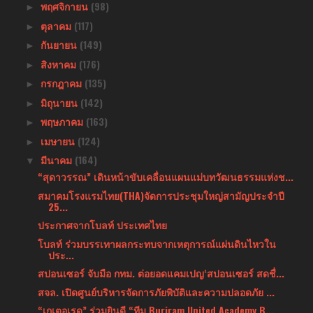
พฤศจิกายน
(98)
►
ตุลาคม
(117)
►
กันยายน
(149)
►
สิงหาคม
(176)
►
กรกฎาคม
(135)
►
มิถุนายน
(142)
►
พฤษภาคม
(163)
►
เมษายน
(124)
►
มีนาคม
(164)
▼
“สุดาวรรณ” เดินหน้าขับเคลื่อนแผนแม่บทวัฒนธรรมแห่งช...
สมาคมโรงแรมไทย(THA)จัดการประชุมใหญ่สามัญประจำปี
25...
ประกาศจากโบลท์ ประเทศไทย
โบลท์ ร่วมบรรเทาผลกระทบจากเหตุการณ์แผ่นดินไหวใน
ประ...
สปอนเซอร์ จับมือ กทม. ต่อยอดแคมเปญ‘สปอนเซอร์ สดชื่...
สจล. เปิดศูนย์บริหารจัดการภัยพิบัติและความปลอดภัย ...
“เกเตอเรด” ร่วมยินดี “ทีม Buriram United Academy B...