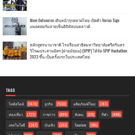
Atom Outsource เดินหน้ารุกตลาดไทย เปิดตัว Varias Sign
แพลตฟอร์มลายเซ็นดิจิทัลบนคลาวด์
หลักสูตรนานาชาติ โรงเรียนสาธิตมหาวิทยาลัยศรีครินทร
วิโรฒประสานมิตร (ฝ่ายมัธยม) (SPIP) ได้จัด SPIP Hackathon
2023 ขึ้น เป็นครั้งแรกในประเทศไทย
TAGS
ไลฟ์สไตล์
(1473)
ธุรกิจ
(1330)
ผลิตภัณฑ์ใหม่
(767)
ท่องเที่ยว
(722)
ราชการ
(684)
สังคม
(511)
กีฬา
(498)
เทคโนโลยี
(287)
บันเทิง
(283)
Tourism
(195)