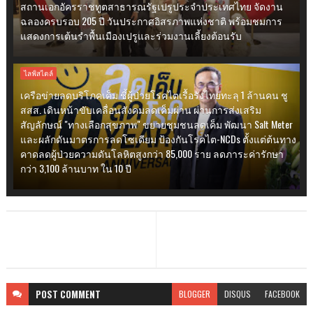
สถานเอกอัครราชทูตสาธารณรัฐเปรูประจำประเทศไทย จัดงาน
ฉลองครบรอบ 205 ปี วันประกาศอิสรภาพแห่งชาติ พร้อมชมการ
แสดงการเต้นรำพื้นเมืองเปรูและร่วมงานเลี้ยงต้อนรับ
ไลฟ์สไตล์
เครือข่ายลดบริโภคเค็ม ชี้ผู้ป่วยโรคไตเรื้อรังไทยทะลุ 1 ล้านคน ชู
สสส. เดินหน้าขับเคลื่อนสังคมลดเค็มผ่าน ผ่านการส่งเสริม
สัญลักษณ์ "ทางเลือกสุขภาพ" ขยายชุมชนลดเค็ม พัฒนา Salt Meter
และผลักดันมาตรการลดโซเดียม ป้องกันโรคไต-NCDs ตั้งแต่ต้นทาง
คาดลดผู้ป่วยความดันโลหิตสูงกว่า 85,000 ราย ลดภาระค่ารักษา
กว่า 3,100 ล้านบาท ใน 10 ปี
POST
COMMENT
BLOGGER
DISQUS
FACEBOOK