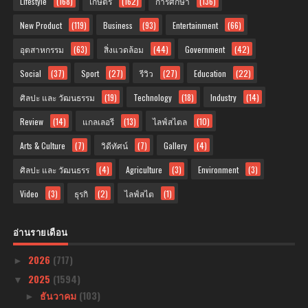
Lifestyle
(168)
เกษตร
(162)
การศึกษา
(136)
New Product
(119)
Business
(93)
Entertainment
(66)
อุตสาหกรรม
(63)
สิ่งแวดล้อม
(44)
Government
(42)
Social
(37)
Sport
(27)
รีวิว
(27)
Education
(22)
ศิลปะ และ วัฒนธรรม
(19)
Technology
(18)
Industry
(14)
Review
(14)
แกลเลอรี
(13)
ไลฟ์สไตล
(10)
Arts & Culture
(7)
วิดีทัศน์
(7)
Gallery
(4)
ศิลปะ และ วัฒนธรร
(4)
Agriculture
(3)
Environment
(3)
Video
(3)
ธุรกิ
(2)
ไลฟ์สไต
(1)
อ่านรายเดือน
2026
(717)
►
2025
(1594)
▼
ธันวาคม
(103)
►