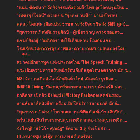
”แนน ชิดชนก“ จัดกิจกรรมคัสตอมผ้าไทย ถูกใจคนรุ่นใหม...
"เพชรรุ่งโรจน์" ควงแขน "รุ่งทะยานฟ้า" ผ่านเข้ารอบ ...
สสส.-โคแฟค เตือนประชาชน ระวังมิจฉาชีพส่ง SMS ดูดข้...
“สุดาวรรณ” ส่งทีมกรมศิลป์ - ผู้เชี่ยวชาญ ตรวจสอบคว...
แชมป์ยังอยู่ "กิตติภัคร" ยังไร้เทียมทาน ป้องกันแชม...
โรงเรียนวิทยาการสุขภาพและความงามสยามอินเตอร์โดย
ผอ...
สมาคมฝึกการพูด แห่งประเทศไทย"The Speech Training ...
แวะเติมความหวานรับหน้าร้อนกับดีลสุดโดนลดราคา นัท ว...
MSI จัดงานเปิดตัวไลน์อัพสินค้าใหม่ เดินหน้าธุรกิจแ...
INDECA Living เปิดกลยุทธ์ขยายตลาดแบรนด์เฟอร์นิเจอร...
อาดิดาส เปิดตัว Celestial Victory Packคอลเลคชันรอง...
งานสัปดาห์หนังสือฯ พร้อมเปิดให้บริการตามปกติ นักอ่...
“สุดาวรรณ” ห่วง “โบราณสถาน-พิพิธภัณฑ์-บ้านศิลปิน” ...
หวั่น! แผ่นดินไหวกระทบสุขภาพจิต สสส.-กรมสุขภาพจิต ...
จัดใหญ่! "บริโก้ - ศุภณัฐ" จัดมวย 3 คู่ ชิงเข็มขัด...
10 อาหารซูเปอร์ฟู้ด จากแบรนด์เฮอริเทจ