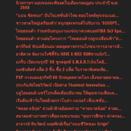
นิวสกายฯ มอบของละศีลอดในเดือนรอมฎอน ประจำปี พ.ศ.
2568
“แนน ชิดชนก” มั่นใจแฟชั่นผ้าไทย ตอบโจทย์ทุกเจนเนอเ...
ชาวหาดใหญ่เตรียมตัว! สนุกสุดเทรนด์ไปกับงาน ‘SCOOPY...
ไทยฮอนด้า ร่วมสนับสนุนงานแข่งบาสเกตบอลFIBA 3x3 Spo...
ไทยฮอนด้า สานต่อโครงการ “ไทยฮอนด้าปลูกเปลี่ยนฟ้า”ส...
คาร์กิลล์ ขับเคลื่อนอนาคตอุตสาหกรรมโภชนาการอาหารสั...
อาดิดาส จัดงานวิ่งซิตี้รัน HAVE A NICE RUNชวนนักวิ...
แกร็บ เปิดเกมรุกปี’ 68 ชูกลยุทธ์ S.M.A.R.Tเน้นโตยั...
นมซันคิสท์ แพ็ค 3 ชิ้น ซื้อ 2 แพ็ค ในราคาพิเศษเพีย...
PSP กางแผนธุรกิจปี 68 ปักหมุดตลาดโลก เล็งขยายตลาดย...
ประกันภัยไทยวิวัฒน์ เปิดค่าย Thaivivat Innovation ...
บลูไดมอนด์ แชร์โปรเด็ดเดือนมีนาคม ให้คุณชวนเพื่อนล...
เริ่มต้นเช้าวันใหม่ด้วยกราโนล่า เนเจอร์ เซ็นเซชั่น...
“พลอย ธนิกุล” สวมผ้าฝ้ายย้อมคราม “ลายนาคน้อย” ลายผ...
สมาคมช่างภาพข่าวสื่อมวลชนฯมอบ “ทุนการศึกษา-ค่าครอง...
อาจารย์ ทินวัฒน์ มฤคพิกษ์เรื่อง“ถนนชีวิตของ นักพูด”