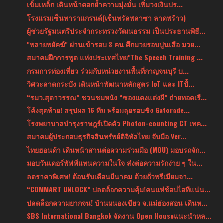
เข็มเหล็ก เดินหน้าตอกย้ำความมุ่งมั่น เพิ่มวงเงินปร...
โรงแรมเซ็นทาราแกรนด์(เซ็นทรัลพลาซา ลาดพร้าว)
ผู้ช่วยรัฐมนตรีประจำกระทรวงวัฒนธรรม เป็นประธานพิธี...
"พลายพยัคฆ์" ผ่านเข้ารอบ 8 คน ศึกมวยรอบปูนเสือ มวย...
สมาคมฝึกการพูด แห่งประเทศไทย"The Speech Training ...
กรมการท่องเที่ยว ร่วมกับหน่วยงานพื้นที่กาญจนบุรี บ...
วิศวะลาดกระบัง เดินหน้าพัฒนาหลักสูตร IoT และ ITปั้...
“รมว.สุดาวรรณ” ชวนชมหนัง “ซองแดงแต่งผี” ถ่ายทอดเรื...
โค้งสุดท้าย! สรุปผล 16 ทีม พร้อมลุยรอบชิง Gatorade...
โรงพยาบาลบำรุงราษฎร์เปิดตัว Photon-counting CT เทค...
สมาคมผู้ประกอบธุรกิจสินทรัพย์ดิจิทัลไทย จับมือ Ver...
ไทยฮอนด้า เดินหน้าสานต่อความร่วมมือ (MOU) มอบรถจัก...
มอบวันเดอร์พัฟฟ์แทนความในใจ ส่งต่อความรักง่าย ๆ ใน...
ลดราคาพิเศษ! ต้อนรับเดือนมีนาคม ด้วยถั่วพรีเมียมจา...
“COMMART UNLOCK” ปลดล็อกความคุ้ม!คนแห่ช้อปไอทีแน่น...
ปลดล็อกความยากจน! บ้านหนองเขียว จ.แม่ฮ่องสอน เดินห...
SBS International Bangkok จัดงาน Open Houseแนะนำหล...