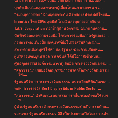
นิตยสาร Business+ จับมือ วิทยาลัยการจัดการ ม.มหิดล...
บุกทำเนียบ!...กลุ่มเกษตรกรผู้เลี้ยงโคนมภาคเอกชน รว...
“รมว.สุดาวรรณ” ปักหมุดยกระดับ 3 เทศกาลประเพณีไทยดั...
Incentive ไทย 30% สุดปัง! โกยเงินลงทุนกองถ่ายจีน-ฮ...
T.A.S. Corporation ตอกย้ำผู้นำนวัตกรรม ฉนวนกันความ...
บันทึกข้อตกลงความร่วมมือ โครงการร่วมมือภาครัฐและเอ...
กรมการท่องเที่ยวปั้นมัคคุเทศก์มือโปร! เสริมทักษะนำ...
สภาฯต้านเดือดบุหรี่ไฟฟ้า สส.รัฐบาล-ฝ่ายค้านเรียงหน...
ผู้บริหารบจก.ยูแทรเวล วาเคชั่นส์ ได้มีโอกาสเข้าพบน...
ศูนย์คุณธรรม(องค์การมหาชน) จับมือ กระทรวงวัฒนธรรม ...
“สุดาวรรณ” เผยบอร์ดอนุกรรมการมรดกโลกทางวัฒนธรรม
ไฟเ...
รัฐมนตรีว่าการกระทรวงวัฒนธรรม ตรวจเยี่ยมพิพิธภัณฑส...
ททท. คว้ารางวัล Best Display Ads in Public Sector ...
“สุดาวรรณ” นำทีมคณะอนุกรรมการกลั่นกรองคำขอใช้งบฯ
พ...
ผู้ช่วยรัฐมนตรีประจำกระทรวงวัฒนธรรมร่วมกิจกรรมตักบ...
รองนายกรัฐมนตรีและรมว.ดีอี เป็นประธานเปิดโครงการสำ...