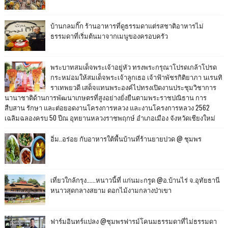
บ้านกลมกิ๊ก ร้านอาหารที่ดูธรรมดาแต่รสชาติอาหารไม่
ธรรมดาที่เริ่มต้นมาจากเมนูของครอบครัว
พระบาทสมเด็จพระเจ้าอยู่หัว ทรงพระกรุณาโปรดเกล้าโปรด
กระหม่อมให้สมเด็จพระเจ้าลูกเธอ เจ้าฟ้าพัชรกิติยาภา นเรนทิ
ราเทพยวดี เสด็จแทนพระองค์ไปทรงเปิดงานประชุมวิชาการ
นานาชาติด้านการพัฒนาเกษตรที่สูงอย่างยั่งยืนตามพระราชปณิธาน การ
สืบสาน รักษา และต่อยอดงานโครงการหลวง และงานโครงการหลวง 2562
เฉลิมฉลองครบ 50 ปีณ อุทยานหลวงราชพฤกษ์ อำเภอเมือง จังหวัดเชียงใหม่
อิ่ม..อร่อย กับอาหารใต้พื้นบ้านที่ร้านยายปวด @ ชุมพร
เที่ยวใกล้กรุง......หนาวนี้ที่ แก่นมะกรูด @อ.บ้านไร่ จ.อุทัยธานี
หนาวสุดกลางสยาม ดอกไม้งามกลางป่าเขา
ฟาร์มอินทร์แปลง @ชุมพรฟารม์โคนมธรรมดาที่ไม่ธรรมดา