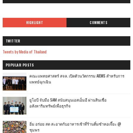
HIGHLIGHT
COMMENTS
TWITTER
Tweets by Media of Thailand
POPULAR POSTS
คณะแพทยศาสตร์ สจล. เปิดตัวนวัตกรรม AIEMS สำหรับการ
แพทย์ฉุกเฉิน
ยูโอบี จับมือ SAM สนับสนุนเอสเอ็มอี ผ่านสินเชื่อ
อสังหาริมทรัพย์เพื่อธุรกิจ
อิ่ม อร่อย สด สะอาดกับอาหารเช้าที่ร้านติ๋มซำหอเจี๊ยะ @
ชุมพร