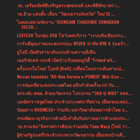
วธ. เตรียมจัดพิธีเจริญพระพุทธมนต์ และพิธีตักบาตร เ...
วธ.ย้าย-แต่งตั้ง-เลื่อน "วัฒนธรรมจังหวัด" ใหม่ 13 ...
ไอคอนสยามจัดงาน "ICONSIAM THAICONIC SONGKRAN
CELEB...
LEXTECH ในกลุ่ม OSD โชว์เคสบริการ “ระบบฟังเสียงประ...
การันตีคุณภาพและสมรรถนะ REVER นำทัพ BYD 4 รุ่นคว้า...
ยูโอบี เปิดตัวสาขาต้นแบบด้านความยั่งยืน
เมอร์เซเดส-เบนซ์ เปิดบ้านรับคอมมูนิตี้ “Friend wit...
ครั้งแรกในไทย! โบลท์ (Bolt) เปลี่ยนโฉมการเดินทางเป...
Nissan launches "All-New Serena e-POWER" Mid-Size ...
การท่องเที่ยวแห่งประเทศไทย ผนึกกำลังครั้งแรก! กับ ...
ยกระดับ ศพด. ด้วยนวัตกรรม โปรแกรม “366 Q-KIDS” สสส...
เอกอัครราชทูตไทย ประจำประเทศปากีสถาน เยี่ยมชมแหล่ง...
นิตยสาร BUSINESS+ ร่วมกับ มหาวิทยาลัยหอการค้าไทย จ...
กรมพัฒนาธุรกิจการค้าผนึกกำลังกับสภาหอการค้าแห่งประ...
วธ.ชวนชม“นิทรรศการศิลปะร่วมสมัย Time Warp (ไทม์ วา...
ผู้ช่วยรัฐมนตรีประจำกระทรวงวัฒนธรรม เยี่ยมชมบ้านศิ...