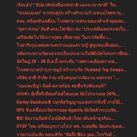
เริ่มแล้ว! “สัปดาห์หนังสือแห่งชาติ และนานาชาติ” ให...
“ขนมแม่เอย” จากรุ่นสู่รุ่น สร้างตำนานร้านขนมไทยขาย...
สจล. พร้อมขับเคลื่อน โรงพยาบาลพระจอมเกล้าเจ้าคุณทห...
“สุดาวรรณ” ยินดี ครม.ไฟเขียว ชง “ประเพณีลอยกระทงใน...
เตรียมจัดโบว์ลิ่งการกุศล เพื่อหาทุน ในการจัดซื้อ เ...
โรตารีกรุงเทพมหานครร่วมมอบความรู้ สู่ชุมชนเด็กอ่อน...
ปลัดกระทรวงวัฒนธรรมเป็นประธานในพิธีเปิดโครงการฝึกอ...
จัดใหญ่ 28 - 30 มี.ค.นี้ ยกระดับ “เทศกาลเมืองครามส...
โรงพยาบาลบำรุงราษฎร์ คว้ารางวัล Thailand Top Compa...
บริษัท ยาดี จํากัด ร่วม สนับสนุนการจัดงาน มหกรรม “...
“นมแพะมีญ่า มิลค์ คลายร้อน สดชื่นรับซัมเมอร์!”
ฟรังซัว คุ้กกี้พรีเมียมสไตล์โฮมเมด จัดโปรแรงลด 20%...
Harley-Davidson® ปลุกจิตวิญญาณแห่งการขับขี่ ภายใต้...
HPE ขับเคลื่อนนวัตกรรมยุค Agentic AIเปิดตัวระบบจัด...
MSI จัดงานเปิดตัวไลน์อัพสินค้าใหม่ เดินหน้าธุรกิจแ...
OTOP ไทย เตรียมบุกกวางโจว! พช. ระดมทีม จัดประชุมเต...
รายงานบันเทิง คอนเสิร์ต “คิดถึง Miss you…ไกรวิทย์ ...