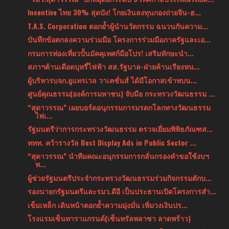
Incentive ไทย 30% สุดปัง! โกยเงินลงทุนกองถ่ายจีน-ฮ...
T.A.S. Corporation ตอกย้ำผู้นำนวัตกรรม ฉนวนกันความ...
บันทึกข้อตกลงความร่วมมือ โครงการร่วมมือภาครัฐและเอ...
กรมการท่องเที่ยวปั้นมัคคุเทศก์มือโปร! เสริมทักษะนำ...
สภาฯต้านเดือดบุหรี่ไฟฟ้า สส.รัฐบาล-ฝ่ายค้านเรียงหน...
ผู้บริหารบจก.ยูแทรเวล วาเคชั่นส์ ได้มีโอกาสเข้าพบน...
ศูนย์คุณธรรม(องค์การมหาชน) จับมือ กระทรวงวัฒนธรรม ...
“สุดาวรรณ” เผยบอร์ดอนุกรรมการมรดกโลกทางวัฒนธรรม
ไฟเ...
รัฐมนตรีว่าการกระทรวงวัฒนธรรม ตรวจเยี่ยมพิพิธภัณฑส...
ททท. คว้ารางวัล Best Display Ads in Public Sector ...
“สุดาวรรณ” นำทีมคณะอนุกรรมการกลั่นกรองคำขอใช้งบฯ
พ...
ผู้ช่วยรัฐมนตรีประจำกระทรวงวัฒนธรรมร่วมกิจกรรมตักบ...
รองนายกรัฐมนตรีและรมว.ดีอี เป็นประธานเปิดโครงการสำ...
เข็มเหล็ก เดินหน้าตอกย้ำความมุ่งมั่น เพิ่มวงเงินปร...
โรงแรมเซ็นทาราแกรนด์(เซ็นทรัลพลาซา ลาดพร้าว)