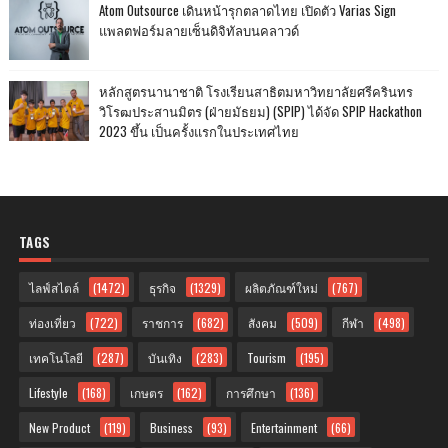
Atom Outsource เดินหน้ารุกตลาดไทย เปิดตัว Varias Sign
แพลตฟอร์มลายเซ็นดิจิทัลบนคลาวด์
หลักสูตรนานาชาติ โรงเรียนสาธิตมหาวิทยาลัยศรีครินทร
วิโรฒประสานมิตร (ฝ่ายมัธยม) (SPIP) ได้จัด SPIP Hackathon
2023 ขึ้น เป็นครั้งแรกในประเทศไทย
TAGS
ไลฟ์สไตล์
(1472)
ธุรกิจ
(1329)
ผลิตภัณฑ์ใหม่
(767)
ท่องเที่ยว
(722)
ราชการ
(682)
สังคม
(509)
กีฬา
(498)
เทคโนโลยี
(287)
บันเทิง
(283)
Tourism
(195)
Lifestyle
(168)
เกษตร
(162)
การศึกษา
(136)
New Product
(119)
Business
(93)
Entertainment
(66)