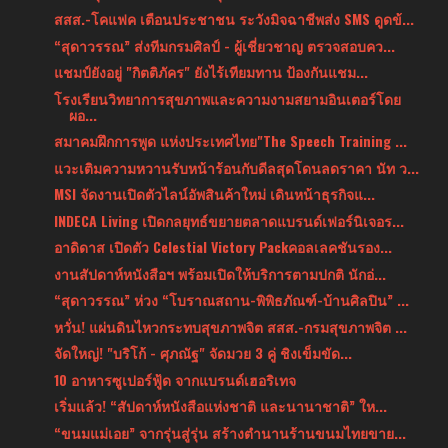
สสส.-โคแฟค เตือนประชาชน ระวังมิจฉาชีพส่ง SMS ดูดข้...
“สุดาวรรณ” ส่งทีมกรมศิลป์ - ผู้เชี่ยวชาญ ตรวจสอบคว...
แชมป์ยังอยู่ "กิตติภัคร" ยังไร้เทียมทาน ป้องกันแชม...
โรงเรียนวิทยาการสุขภาพและความงามสยามอินเตอร์โดย
ผอ...
สมาคมฝึกการพูด แห่งประเทศไทย"The Speech Training ...
แวะเติมความหวานรับหน้าร้อนกับดีลสุดโดนลดราคา นัท ว...
MSI จัดงานเปิดตัวไลน์อัพสินค้าใหม่ เดินหน้าธุรกิจแ...
INDECA Living เปิดกลยุทธ์ขยายตลาดแบรนด์เฟอร์นิเจอร...
อาดิดาส เปิดตัว Celestial Victory Packคอลเลคชันรอง...
งานสัปดาห์หนังสือฯ พร้อมเปิดให้บริการตามปกติ นักอ่...
“สุดาวรรณ” ห่วง “โบราณสถาน-พิพิธภัณฑ์-บ้านศิลปิน” ...
หวั่น! แผ่นดินไหวกระทบสุขภาพจิต สสส.-กรมสุขภาพจิต ...
จัดใหญ่! "บริโก้ - ศุภณัฐ" จัดมวย 3 คู่ ชิงเข็มขัด...
10 อาหารซูเปอร์ฟู้ด จากแบรนด์เฮอริเทจ
เริ่มแล้ว! “สัปดาห์หนังสือแห่งชาติ และนานาชาติ” ให...
“ขนมแม่เอย” จากรุ่นสู่รุ่น สร้างตำนานร้านขนมไทยขาย...