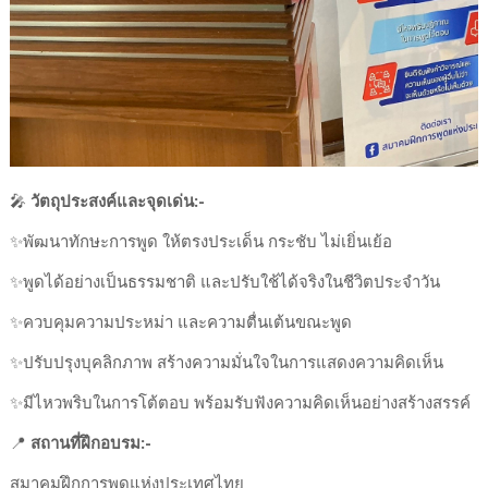
🎤
วัตถุประสงค์และจุดเด่น:-
✨️พัฒนาทักษะการพูด ให้ตรงประเด็น กระชับ ไม่เยิ่นเย้อ
✨️พูดได้อย่างเป็นธรรมชาติ และปรับใช้ได้จริงในชีวิตประจำวัน
✨️ควบคุมความประหม่า และความตื่นเต้นขณะพูด
✨️ปรับปรุงบุคลิกภาพ สร้างความมั่นใจในการแสดงความคิดเห็น
✨️มีไหวพริบในการโต้ตอบ พร้อมรับฟังความคิดเห็นอย่างสร้างสรรค์
📍
สถานที่ฝึกอบรม:-
สมาคมฝึกการพูดแห่งประเทศไทย