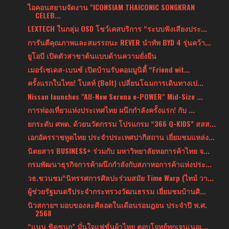
ไอคอนสยามจัดงาน "ICONSIAM THAICONIC SONGKRAN
CELEB...
LEXTECH ในกลุ่ม OSD โชว์เคสบริการ “ระบบฟังเสียงประ...
การันตีคุณภาพและสมรรถนะ REVER นำทัพ BYD 4 รุ่นคว้า...
ยูโอบี เปิดตัวสาขาต้นแบบด้านความยั่งยืน
เมอร์เซเดส-เบนซ์ เปิดบ้านรับคอมมูนิตี้ “Friend wit...
ครั้งแรกในไทย! โบลท์ (Bolt) เปลี่ยนโฉมการเดินทางเป...
Nissan launches "All-New Serena e-POWER" Mid-Size ...
การท่องเที่ยวแห่งประเทศไทย ผนึกกำลังครั้งแรก! กับ ...
ยกระดับ ศพด. ด้วยนวัตกรรม โปรแกรม “366 Q-KIDS” สสส...
เอกอัครราชทูตไทย ประจำประเทศปากีสถาน เยี่ยมชมแหล่ง...
นิตยสาร BUSINESS+ ร่วมกับ มหาวิทยาลัยหอการค้าไทย จ...
กรมพัฒนาธุรกิจการค้าผนึกกำลังกับสภาหอการค้าแห่งประ...
วธ.ชวนชม“นิทรรศการศิลปะร่วมสมัย Time Warp (ไทม์ วา...
ผู้ช่วยรัฐมนตรีประจำกระทรวงวัฒนธรรม เยี่ยมชมบ้านศิ...
นิวสกายฯ มอบของละศีลอดในเดือนรอมฎอน ประจำปี พ.ศ.
2568
“แนน ชิดชนก” มั่นใจแฟชั่นผ้าไทย ตอบโจทย์ทุกเจนเนอเ...