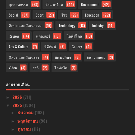
อุตสาหกรรม
(63)
สิ่งแวดล้อม
(44)
Government
(42)
Social
(37)
Sport
(27)
รีวิว
(27)
Education
(22)
ศิลปะ และ วัฒนธรรม
(19)
Technology
(18)
Industry
(14)
Review
(14)
แกลเลอรี
(13)
ไลฟ์สไตล
(10)
Arts & Culture
(7)
วิดีทัศน์
(7)
Gallery
(4)
ศิลปะ และ วัฒนธรร
(4)
Agriculture
(3)
Environment
(3)
Video
(3)
ธุรกิ
(2)
ไลฟ์สไต
(1)
อ่านรายเดือน
2026
(711)
►
2025
(1594)
▼
ธันวาคม
(103)
►
พฤศจิกายน
(98)
►
ตุลาคม
(117)
►