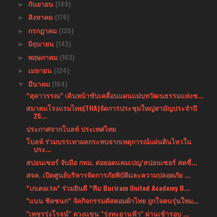
กันยายน
(149)
►
สิงหาคม
(176)
►
กรกฎาคม
(135)
►
มิถุนายน
(142)
►
พฤษภาคม
(163)
►
เมษายน
(124)
►
มีนาคม
(164)
▼
“สุดาวรรณ” เดินหน้าขับเคลื่อนแผนแม่บทวัฒนธรรมแห่งช...
สมาคมโรงแรมไทย(THA)จัดการประชุมใหญ่สามัญประจำปี
25...
ประกาศจากโบลท์ ประเทศไทย
โบลท์ ร่วมบรรเทาผลกระทบจากเหตุการณ์แผ่นดินไหวใน
ประ...
สปอนเซอร์ จับมือ กทม. ต่อยอดแคมเปญ‘สปอนเซอร์ สดชื่...
สจล. เปิดศูนย์บริหารจัดการภัยพิบัติและความปลอดภัย ...
“เกเตอเรด” ร่วมยินดี “ทีม Buriram United Academy B...
”แนน ชิดชนก“ จัดกิจกรรมคัสตอมผ้าไทย ถูกใจคนรุ่นใหม...
"เพชรรุ่งโรจน์" ควงแขน "รุ่งทะยานฟ้า" ผ่านเข้ารอบ ...