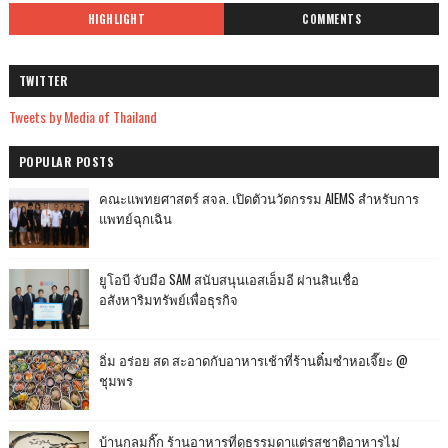
HIGHLIGHT
COMMENTS
TWITTER
Tweets by Media of Thailand
POPULAR POSTS
คณะแพทยศาสตร์ สจล. เปิดตัวนวัตกรรม AIEMS สำหรับการ
แพทย์ฉุกเฉิน
ยูโอบี จับมือ SAM สนับสนุนเอสเอ็มอี ผ่านสินเชื่อ
อสังหาริมทรัพย์เพื่อธุรกิจ
อิ่ม อร่อย สด สะอาดกับอาหารเช้าที่ร้านติ๋มซำหอเจี๊ยะ @
ชุมพร
บ้านกลมกิ๊ก ร้านอาหารที่ดูธรรมดาแต่รสชาติอาหารไม่