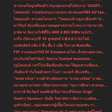
ชาวหาดใหญ่เตรียมตัว! สนุกสุดเทรนด์ไปกับงาน ‘SCOOPY...
ไทยฮอนด้า ร่วมสนับสนุนงานแข่งบาสเกตบอลFIBA 3x3 Spo...
ไทยฮอนด้า สานต่อโครงการ “ไทยฮอนด้าปลูกเปลี่ยนฟ้า”ส...
คาร์กิลล์ ขับเคลื่อนอนาคตอุตสาหกรรมโภชนาการอาหารสั...
อาดิดาส จัดงานวิ่งซิตี้รัน HAVE A NICE RUNชวนนักวิ...
แกร็บ เปิดเกมรุกปี’ 68 ชูกลยุทธ์ S.M.A.R.Tเน้นโตยั...
นมซันคิสท์ แพ็ค 3 ชิ้น ซื้อ 2 แพ็ค ในราคาพิเศษเพีย...
PSP กางแผนธุรกิจปี 68 ปักหมุดตลาดโลก เล็งขยายตลาดย...
ประกันภัยไทยวิวัฒน์ เปิดค่าย Thaivivat Innovation ...
บลูไดมอนด์ แชร์โปรเด็ดเดือนมีนาคม ให้คุณชวนเพื่อนล...
เริ่มต้นเช้าวันใหม่ด้วยกราโนล่า เนเจอร์ เซ็นเซชั่น...
“พลอย ธนิกุล” สวมผ้าฝ้ายย้อมคราม “ลายนาคน้อย” ลายผ...
สมาคมช่างภาพข่าวสื่อมวลชนฯมอบ “ทุนการศึกษา-ค่าครอง...
อาจารย์ ทินวัฒน์ มฤคพิกษ์เรื่อง“ถนนชีวิตของ นักพูด”
นิตยสาร Business+ จับมือ วิทยาลัยการจัดการ ม.มหิดล...
บุกทำเนียบ!...กลุ่มเกษตรกรผู้เลี้ยงโคนมภาคเอกชน รว...
“รมว.สุดาวรรณ” ปักหมุดยกระดับ 3 เทศกาลประเพณีไทยดั...