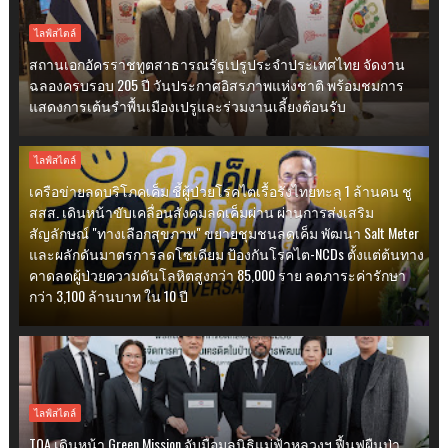
ไลฟ์สไตล์
สถานเอกอัครราชทูตสาธารณรัฐเปรูประจำประเทศไทย จัดงาน
ฉลองครบรอบ 205 ปี วันประกาศอิสรภาพแห่งชาติ พร้อมชมการ
แสดงการเต้นรำพื้นเมืองเปรูและร่วมงานเลี้ยงต้อนรับ
ไลฟ์สไตล์
เครือข่ายลดบริโภคเค็ม ชี้ผู้ป่วยโรคไตเรื้อรังไทยทะลุ 1 ล้านคน ชู
สสส. เดินหน้าขับเคลื่อนสังคมลดเค็มผ่าน ผ่านการส่งเสริม
สัญลักษณ์ "ทางเลือกสุขภาพ" ขยายชุมชนลดเค็ม พัฒนา Salt Meter
และผลักดันมาตรการลดโซเดียม ป้องกันโรคไต-NCDs ตั้งแต่ต้นทาง
คาดลดผู้ป่วยความดันโลหิตสูงกว่า 85,000 ราย ลดภาระค่ารักษา
กว่า 3,100 ล้านบาท ใน 10 ปี
ไลฟ์สไตล์
TOA เดินหน้า Green Mission จับมือมูลนิธิแม่ฟ้าหลวงฯ ฟื้นฟูผืนป่า