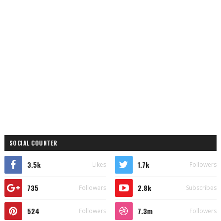
SOCIAL COUNTER
3.5k
1.7k
Likes
Followers
735
2.8k
Followers
Subscribes
524
7.3m
Followers
Followers