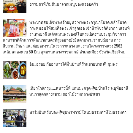
ธรรมดาที่เริ่มต้นมาจากเมนูของครอบครัว
พระบาทสมเด็จพระเจ้าอยู่หัว ทรงพระกรุณาโปรดเกล้าโปรด
กระหม่อมให้สมเด็จพระเจ้าลูกเธอ เจ้าฟ้าพัชรกิติยาภา นเรนทิ
ราเทพยวดี เสด็จแทนพระองค์ไปทรงเปิดงานประชุมวิชาการ
นานาชาติด้านการพัฒนาเกษตรที่สูงอย่างยั่งยืนตามพระราชปณิธาน การ
สืบสาน รักษา และต่อยอดงานโครงการหลวง และงานโครงการหลวง 2562
เฉลิมฉลองครบ 50 ปีณ อุทยานหลวงราชพฤกษ์ อำเภอเมือง จังหวัดเชียงใหม่
อิ่ม..อร่อย กับอาหารใต้พื้นบ้านที่ร้านยายปวด @ ชุมพร
เที่ยวใกล้กรุง......หนาวนี้ที่ แก่นมะกรูด @อ.บ้านไร่ จ.อุทัยธานี
หนาวสุดกลางสยาม ดอกไม้งามกลางป่าเขา
ฟาร์มอินทร์แปลง @ชุมพรฟารม์โคนมธรรมดาที่ไม่ธรรมดา