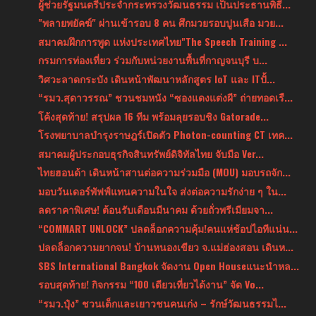
ผู้ช่วยรัฐมนตรีประจำกระทรวงวัฒนธรรม เป็นประธานพิธี...
"พลายพยัคฆ์" ผ่านเข้ารอบ 8 คน ศึกมวยรอบปูนเสือ มวย...
สมาคมฝึกการพูด แห่งประเทศไทย"The Speech Training ...
กรมการท่องเที่ยว ร่วมกับหน่วยงานพื้นที่กาญจนบุรี บ...
วิศวะลาดกระบัง เดินหน้าพัฒนาหลักสูตร IoT และ ITปั้...
“รมว.สุดาวรรณ” ชวนชมหนัง “ซองแดงแต่งผี” ถ่ายทอดเรื...
โค้งสุดท้าย! สรุปผล 16 ทีม พร้อมลุยรอบชิง Gatorade...
โรงพยาบาลบำรุงราษฎร์เปิดตัว Photon-counting CT เทค...
สมาคมผู้ประกอบธุรกิจสินทรัพย์ดิจิทัลไทย จับมือ Ver...
ไทยฮอนด้า เดินหน้าสานต่อความร่วมมือ (MOU) มอบรถจัก...
มอบวันเดอร์พัฟฟ์แทนความในใจ ส่งต่อความรักง่าย ๆ ใน...
ลดราคาพิเศษ! ต้อนรับเดือนมีนาคม ด้วยถั่วพรีเมียมจา...
“COMMART UNLOCK” ปลดล็อกความคุ้ม!คนแห่ช้อปไอทีแน่น...
ปลดล็อกความยากจน! บ้านหนองเขียว จ.แม่ฮ่องสอน เดินห...
SBS International Bangkok จัดงาน Open Houseแนะนำหล...
รอบสุดท้าย! กิจกรรม “100 เดียวเที่ยวได้งาน” จัด Vo...
“รมว.ปุ๋ง” ชวนเด็กและเยาวชนคนเก่ง – รักษ์วัฒนธรรมไ...