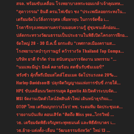
สจล. พร้อมขับเคลื่อน โรงพยาบาลพระจอมเกล้าเจ้าคุณทห...
“สุดาวรรณ” ยินดี ครม.ไฟเขียว ชง “ประเพณีลอยกระทงใน...
เตรียมจัดโบว์ลิ่งการกุศล เพื่อหาทุน ในการจัดซื้อ เ...
โรตารีกรุงเทพมหานครร่วมมอบความรู้ สู่ชุมชนเด็กอ่อน...
ปลัดกระทรวงวัฒนธรรมเป็นประธานในพิธีเปิดโครงการฝึกอ...
จัดใหญ่ 28 - 30 มี.ค.นี้ ยกระดับ “เทศกาลเมืองครามส...
โรงพยาบาลบำรุงราษฎร์ คว้ารางวัล Thailand Top Compa...
บริษัท ยาดี จํากัด ร่วม สนับสนุนการจัดงาน มหกรรม “...
“นมแพะมีญ่า มิลค์ คลายร้อน สดชื่นรับซัมเมอร์!”
ฟรังซัว คุ้กกี้พรีเมียมสไตล์โฮมเมด จัดโปรแรงลด 20%...
Harley-Davidson® ปลุกจิตวิญญาณแห่งการขับขี่ ภายใต้...
HPE ขับเคลื่อนนวัตกรรมยุค Agentic AIเปิดตัวระบบจัด...
MSI จัดงานเปิดตัวไลน์อัพสินค้าใหม่ เดินหน้าธุรกิจแ...
OTOP ไทย เตรียมบุกกวางโจว! พช. ระดมทีม จัดประชุมเต...
รายงานบันเทิง คอนเสิร์ต “คิดถึง Miss you…ไกรวิทย์ ...
วธ. เตรียมจัดพิธีเจริญพระพุทธมนต์ และพิธีตักบาตร เ...
วธ.ย้าย-แต่งตั้ง-เลื่อน "วัฒนธรรมจังหวัด" ใหม่ 13 ...