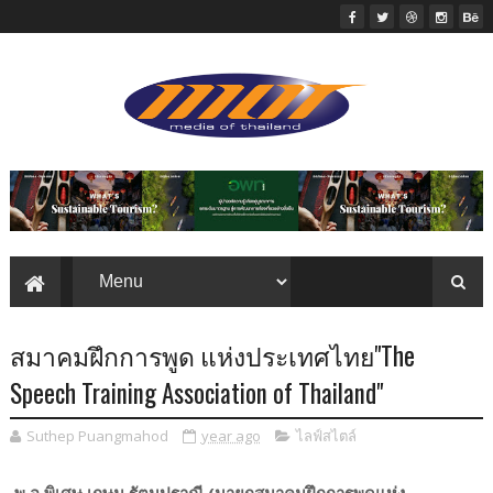
สมาคมฝึกการพูด แห่งประเทศไทย"The
Speech Training Association of Thailand"
Suthep Puangmahod
year ago
ไลฟ์สไตล์
พ.อ.พิเศษ เกษม รัตนปราณี (นายกสมาคมฝึกการพูดแห่ง