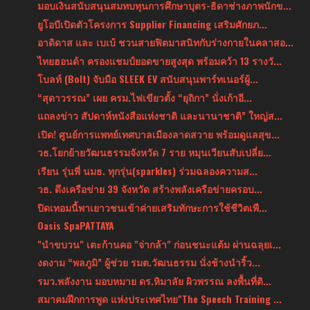
มอบเงินสนับสนุนสมทบทุนการศึกษาบุตร-ธิดาช่างภาพนักข...
ยูโอบีเปิดตัวโครงการ Supplier Financing เสริมศักยภ...
อาดิดาส และ เบเบ้ ชวนสายฟิตมาสนิทกับร่างกายในคลาสอ...
ไทยฮอนด้า ครองแชมป์ยอดขายสูงสุด พร้อมคว้า 13 รางวั...
โบลท์ (Bolt) จับมือ SLEEK EV สนับสนุนพาร์ทเนอร์ผู้...
“สุดาวรรณ” เผย ครม.ไฟเขียวตั้ง “ยุถิกา” นั่งเก้าอี...
แถลงข่าว สัปดาห์หนังสือแห่งชาติ และนานาชาติ” ใหญ่ส...
เปิด! ศูนย์การแพทย์เทศบาลเมืองลาดสวาย พร้อมดูแลสุข...
วธ.โยกย้ายวัฒนธรรมจังหวัด 7 ราย หมุนเวียนสับเปลี่ย...
เรียน รุ่นพี่ นมธ. ทุกรุ่น(sparkles) ร่วมฉลองความส...
วธ. ดึงเครือข่าย 39 จังหวัด สร้างพลังเครือข่ายครอบ...
ปิดเทอมนี้พาเยาวชนเข้าค่ายเสริมทักษะการใช้ชีวิตเพื...
Oasis SpaPATTAYA
"นำขบวน" เตะก้านคอ "จ่ากล้า" ก่อนชนะแต้ม ผ่านฉลุยเ...
งดงาม “พลภูมิ” ผู้ช่วย รมต.วัฒนธรรม นั่งช้างนำริ้ว...
รมว.พลังงาน มอบหมาย ดร.หิมาลัย ผิวพรรณ ลงพื้นที่ติ...
สมาคมฝึกการพูด แห่งประเทศไทย"The Speech Training ...