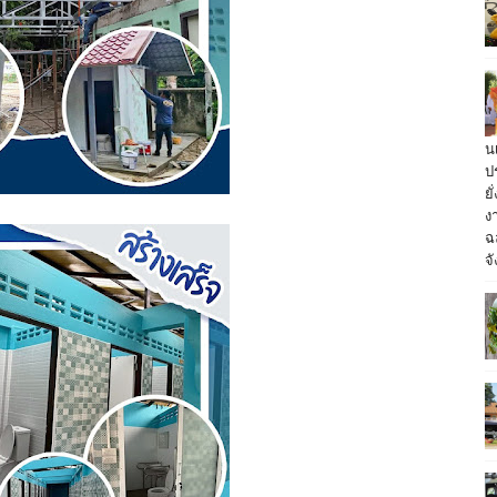
น
ป
ย
ง
ฉ
จั