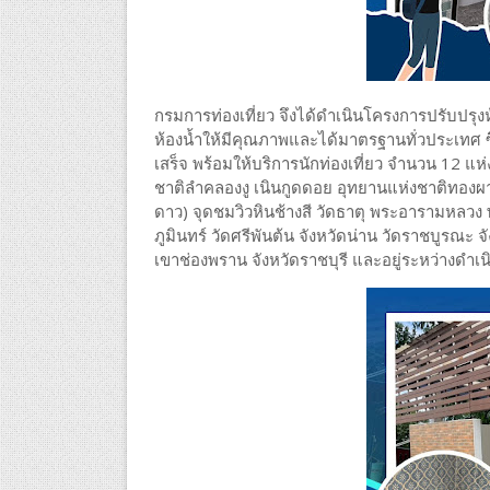
กรมการท่องเที่ยว จึงได้ดำเนินโครงการปรับปรุง
ห้องน้ำให้มีคุณภาพและได้มาตรฐานทั่วประเทศ ซึ่
เสร็จ พร้อมให้บริการนักท่องเที่ยว จำนวน 12 แห
ชาติลำคลองงู เนินกูดดอย อุทยานแห่งชาติทองผาภ
ดาว) จุดชมวิวหินช้างสี วัดธาตุ พระอารามหลว
ภูมินทร์ วัดศรีพันต้น จังหวัดน่าน วัดราชบูรณ
เขาช่องพราน จังหวัดราชบุรี และอยู่ระหว่างดำเน