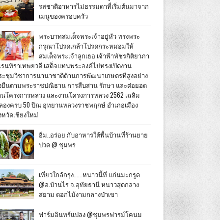
รสชาติอาหารไม่ธรรมดาที่เริ่มต้นมาจาก
เมนูของครอบครัว
พระบาทสมเด็จพระเจ้าอยู่หัว ทรงพระ
กรุณาโปรดเกล้าโปรดกระหม่อมให้
สมเด็จพระเจ้าลูกเธอ เจ้าฟ้าพัชรกิติยาภา
เรนทิราเทพยวดี เสด็จแทนพระองค์ไปทรงเปิดงาน
ระชุมวิชาการนานาชาติด้านการพัฒนาเกษตรที่สูงอย่าง
ั่งยืนตามพระราชปณิธาน การสืบสาน รักษา และต่อยอด
านโครงการหลวง และงานโครงการหลวง 2562 เฉลิม
ลองครบ 50 ปีณ อุทยานหลวงราชพฤกษ์ อำเภอเมือง
งหวัดเชียงใหม่
อิ่ม..อร่อย กับอาหารใต้พื้นบ้านที่ร้านยาย
ปวด @ ชุมพร
เที่ยวใกล้กรุง......หนาวนี้ที่ แก่นมะกรูด
@อ.บ้านไร่ จ.อุทัยธานี หนาวสุดกลาง
สยาม ดอกไม้งามกลางป่าเขา
ฟาร์มอินทร์แปลง @ชุมพรฟารม์โคนม