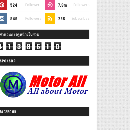
524
7.3m
Followers
Followers
849
286
Followers
Subscribes
จำนวนการดูหน้าเว็บรวม
4
1
3
8
6
1
0
SPONSOR
FACEBOOK