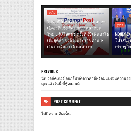
ธุรกิจ
ไปรษณีย์ไทย x สมาคมการตลาดฯ
ธุรกิจ
เปิดเวทีแจ้งเกิดนักการตลาดรุ่น
ใหม่! J-MAT Award ครั้งที่ 35 เฟ้นหาไอ
MONEY EXP
เดียสุดล้ำ ชิงถ้วยพระราชทานฯ-
โปรสินเช
เงินรางวัลกว่า 5 แสนบาท
เศรษฐกิ
PREVIOUS
นัท วอล์คเกอร์ ออกโปรเด็ดราคาดีพร้อมแบ่งปันความอร่
คุณแล้ววันนี้ ที่ฟู้ดแลนด์
POST
COMMENT
ไม่มีความคิดเห็น