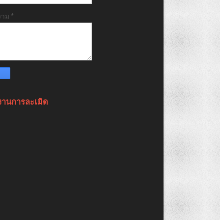
วาม
*
งานการละเมิด