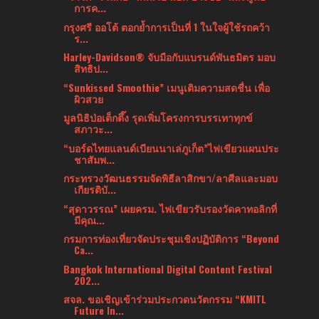
การค...
กรุงศรี ออโต้ ตอกย้ำการเป็นที่ 1 ในใจผู้ใช้รถคว้า
ร...
Harley-Davidson® จับมือกับแบรนด์พันธมิตร มอบ
สิทธิป...
“Sunkissed Smoothie” เมนูเติมความสดชื่น เพื่อ
ผิวสวย
มูลนิธิป่อเต็กตึ๊ง รุดเพิ่มโครงการบรรเทาทุกข์
สภาวะ...
“บอร์ดไทยแลนด์เบียนนาเล่ภูเก็ต”ไฟเขียวแผนประ
ชาสัมพ...
กระทรวงวัฒนธรรมจัดพิธีลาสิกขา/ลาศีลและมอบ
เกียรติบั...
“สุดาวรรณ” เผยครม. ไฟเขียวรับรองวัดคาทอลิกที่
มีคุณ...
กรมการท่องเที่ยวจัดประชุมเชิงปฏิบัติการ “Beyond
Ca...
Bangkok International Digital Content Festival
202...
สจล. ขอเชิญเข้าร่วมประกวดนวัตกรรม “KMITL
Future In...