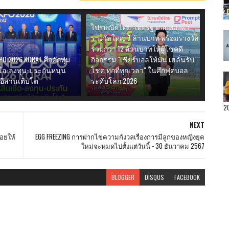
ธุรกิจ
ไปรษณีย์ไทย-ไทยรัฐ มอบทองคำ
รางวัลใหญ่ 7 ล้านบาท พร้อมรางวัล
รวมกว่า 12 ล้านบาทให้ผู้โชคดี
O 2026 KORAT คึกคักทุ่ม
กิจกรรม "เชียร์บอลให้มัน เฮลั่นรับ
ื่อ-ลงทุน-ประกันหนุน
โชค ทุกที่ทุกเวลา" ในศึกฟุตบอล
จอีสานเติบโต
ระดับโลก 2026
2
NEXT
อยให้
EGG FREEZING การฝากไข่ความกังวลเรื่องการมีลูกของหญิงยุค
ใหม่จะหมดไปตั้งแต่วันนี้ - 30 ธันวาคม 2567
BLOGGER
DISQUS
FACEBOOK