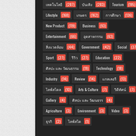
เทคโนโลยี
(287)
บันเทิง
(283)
Tourism
(195)
Lifestyle
(168)
เกษตร
(162)
การศึกษา
(136)
New Product
(119)
Business
(93)
Entertainment
(66)
อุตสาหกรรม
(63)
สิ่งแวดล้อม
(44)
Government
(42)
Social
(37
Sport
(27)
รีวิว
(27)
Education
(22)
ศิลปะ และ วัฒนธรรม
(19)
Technology
(18)
Industry
(14)
Review
(14)
แกลเลอรี
(13)
ไลฟ์สไตล
(10)
Arts & Culture
(7)
วิดีทัศน์
(7)
Gallery
(4)
ศิลปะ และ วัฒนธรร
(4)
Agriculture
(3)
Environment
(3)
Video
(3)
ธุรกิ
(2)
ไลฟ์สไต
(1)