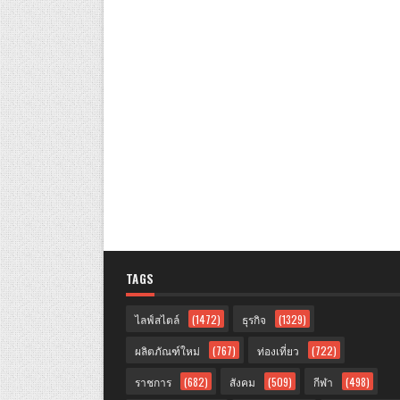
TAGS
ไลฟ์สไตล์
(1472)
ธุรกิจ
(1329)
ผลิตภัณฑ์ใหม่
(767)
ท่องเที่ยว
(722)
ราชการ
(682)
สังคม
(509)
กีฬา
(498)