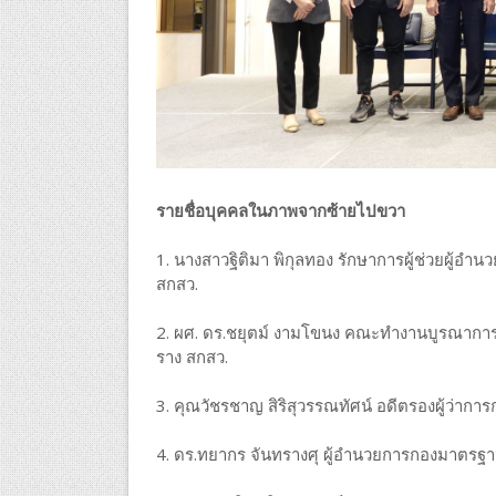
รายชื่อบุคคลในภาพจากซ้ายไปขวา
1. นางสาวฐิติมา พิกุลทอง รักษาการผู้ช่วยผู้อ
สกสว.
2. ผศ. ดร.ชยุตม์ งามโขนง คณะทำงานบูรณาการป
ราง สกสว.
3. คุณวัชรชาญ สิริสุวรรณทัศน์ อดีตรองผู้ว่า
4. ดร.ทยากร จันทรางศุ ผู้อำนวยการกองมาตร