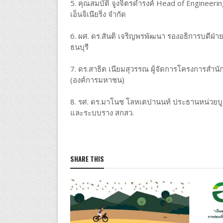
5. คุณสมบัติ จูงจิตรดำรงค์ Head of Engineer
เอ็นจิเนียริ่ง จำกัด
6. ผศ. ดร.สันติ เจริญพรพัฒนา รองอธิการบดีฝ
ธนบุรี
7. ดร.สาธิต เนียมสุวรรณ ผู้จัดการโครงการสำน
(องค์การมหาชน)
8. รศ. ดร.มาโนช โลหเตปานนท์ ประธานหน่วยบูร
และระบบราง สกสว.
SHARE THIS