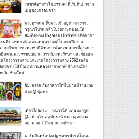
รสชาติอาหารไม่ธรรมดาที่เริ่มต้นมาจาก
เมนูของครอบครัว
พระบาทสมเด็จพระเจ้าอยู่หัว ทรงพระ
กรุณาโปรดเกล้าโปรดกระหม่อมให้
สมเด็จพระเจ้าลูกเธอ เจ้าฟ้าพัชรกิติยาภา
เรนทิราเทพยวดี เสด็จแทนพระองค์ไปทรงเปิดงาน
ระชุมวิชาการนานาชาติด้านการพัฒนาเกษตรที่สูงอย่าง
ั่งยืนตามพระราชปณิธาน การสืบสาน รักษา และต่อยอด
านโครงการหลวง และงานโครงการหลวง 2562 เฉลิม
ลองครบ 50 ปีณ อุทยานหลวงราชพฤกษ์ อำเภอเมือง
งหวัดเชียงใหม่
อิ่ม..อร่อย กับอาหารใต้พื้นบ้านที่ร้านยาย
ปวด @ ชุมพร
เที่ยวใกล้กรุง......หนาวนี้ที่ แก่นมะกรูด
@อ.บ้านไร่ จ.อุทัยธานี หนาวสุดกลาง
สยาม ดอกไม้งามกลางป่าเขา
ฟาร์มอินทร์แปลง @ชุมพรฟารม์โคนม