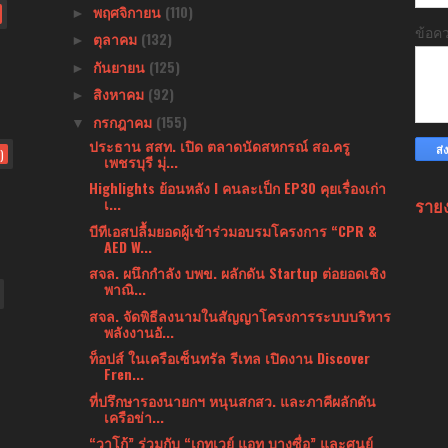
พฤศจิกายน
(110)
►
ข้อค
ตุลาคม
(132)
►
กันยายน
(125)
►
สิงหาคม
(92)
►
กรกฎาคม
(155)
▼
ประธาน สสท. เปิด ตลาดนัดสหกรณ์ สอ.ครู
)
เพชรบุรี มุ่...
Highlights ย้อนหลัง l คนละเป็ก EP30 คุยเรื่องเก่า
ราย
เ...
บีทีเอสปลื้มยอดผู้เข้าร่วมอบรมโครงการ “CPR &
AED W...
สจล. ผนึกกำลัง บพข. ผลักดัน Startup ต่อยอดเชิง
พาณิ...
สจล. จัดพิธีลงนามในสัญญาโครงการระบบบริหาร
พลังงานอั...
ท็อปส์ ในเครือเซ็นทรัล รีเทล เปิดงาน Discover
Fren...
ที่ปรึกษารองนายกฯ หนุนสกสว. และภาคีผลักดัน
เครือข่า...
“วาโก้” ร่วมกับ “เกทเวย์ แอท บางซื่อ” และศูนย์