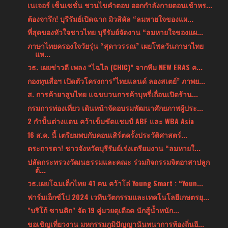
เนเจอร์ เซ็นเซชั่น ชวนไขคำตอบ ออกกำลังกายตอนเช้าหร...
ต้องจารึก! บุรีรัมย์เปิดฉาก มิวสิคัล “ลมหายใจของแผ...
ที่สุดของหัวใจชาวไทย บุรีรัมย์จัดงาน “ลมหายใจของแผ...
ภาษาไทยครองใจวัยรุ่น “สุดาวรรณ” เผยโพลวันภาษาไทย
แห...
วธ. เผยข่าวดี เพลง “ไฉไล (CHIC)” จากทีม NEW ERAS ค...
กองทุนสื่อฯ เปิดตัวโครงการ”ไทยแลนด์ ลองสเตย์” ภาพย...
ส. การค้ายาสูบไทย แฉขบวนการค้าบุหรี่เถื่อนเปิดร้าน...
กรมการท่องเที่ยว เดินหน้าจัดอบรมพัฒนาศักยภาพผู้ประ...
2 กำปั้นต่างแดน คว้าเข็มขัดแชมป์ ABF และ WBA Asia
16 ส.ค. นี้ เตรียมพบกับคอนเสิร์ตครั้งประวัติศาสตร์...
ตระการตา! ชาวจังหวัดบุรีรัมย์เร่งเตรียมงาน “ลมหายใ...
ปลัดกระทรวงวัฒนธรรมและคณะ ร่วมกิจกรรมจิตอาสาปลูก
ต้...
วธ.เผยโฉมเด็กไทย 41 คน คว้าโล่ Young Smart : “Youn...
ฟาร์มเอ็กซ์โป 2024 เวทีนวัตกรรมและเทคโนโลยีเกษตรยุ...
"บริโก้ ซานติก" จัด 19 คู่มวยดุเดือด นักสู้น้ำหนัก...
ขอเชิญเที่ยวงาน มหกรรมภูมิปัญญานันทนาการท้องถิ่นอี...