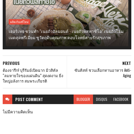
ผลิตภัณฑ์ใหม่
เฮอริเทจ ชวนทำ "เนยถั่วอัลมอนด์ - เนยถั่วพิสทาชิโอ" เนยถั่วโฮม
เมดสุดพรีเมียม ชูวัตถุดิบคุณภาพ ตอบโจทย์สายรักสุขภาพ
PREVIOUS
NEXT
ต้องจารึก! บุรีรัมย์เปิดฉาก มิวสิคัล
ซันคิสท์ ชวนเลือกทานอาหาร Anti-
“ลมหายใจของแผ่นดิน” สุดงดงาม ยิ่ง
Aging
ใหญ่อลังการ สมพระเกียรติ
POST
COMMENT
BLOGGER
DISQUS
FACEBOOK
ไม่มีความคิดเห็น