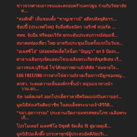
ข่าวจากศาลเยาวชนและครอบครัวนครปฐม ร่วมกับวิทยาลัย
ส...
“สมศักดิ์” เห็นชอบตั้ง “ชาญเชาวน์” อดีตปลัดยุติธรร...
ช้อปปี้ (ประเทศไทย) จับมือพันธมิตร วอริกซ์ สปอร์ต ...
ททท. จับมือ ฟรีดอมเวิร์ส ยกระดับประสบการณ์ท่องเที่...
สมาคมท่องเที่ยว ไทย-อาหรับประชุมเป็นครั้งแรกในวันท...
"อเลสซิโอ" ปล่อยหมัดเด็ดไล่น็อก "ปัญญา" ยก 5 ป้องก...
ศาลาเฉลิมกรุงจัดแสดงโขนเฉลิมพระเกียรติชุดพิเศษ เรื...
เยาวชนจ.บุรีรัมย์ โชว์ศักยภาพผ่านมิวสิคัล “ลมหายใจ...
EGG FREEZING การฝากไข่ความกังวลเรื่องการมีลูกของหญ...
สกสว. ระดมความเห็นองค์กรชั้นนำ หนุนแนวทางนำ
ววน.ยก...
นัท วอล์คเกอร์ ออกโปรเด็ดราคาดีพร้อมแบ่งปันความอร่...
มูลนิธิส่งเสริมศิลปาชีพ ในสมเด็จพระนางเจ้าสิริกิติ...
“รมว.สุดาวรรณ” ประธานเปิดงานมหรสพสมโภช เฉลิมพระ
เกี...
โปรโมเตอร์ อเลสซิโอ บิซุตติ จัดเต็ม 15 คู่มวยดุเดื...
มูลนิธิป่อเต็กตึ๊ง บรรเทาทุกข์ผู้ประสบอัคคีภัยบริเ...