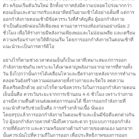
ตัว พร้อมเริ่มต้นวันใหม่ อีกทั้งอากาศยังมีความปลอดโปร่งมากกว่า
ตอนเย็นและสามารถรับแสงอาทิตย์ในยามเช้าได้อย่างเต็มที่ แต่การ
ออกกำลังกายตอนเช้ามีข้อควรระวังที่สำคัญคือ ผู้ออกกำลังกาย
จำเป็นต้องพักผ่อนให้เพียงพอ ทานอาหารรองท้องก่อนอย่างน้อย 2
ชั่วโมง เพื่อให้ร่างกายมีพลังงานเพียงพอและไม่อ่อนเพลีย และเตรียม
ความพร้อมร่างกายให้ดีก่อนเริ่ม โดยการออกกำลังกายในตอนเช้าที่
แนะนำจะเป็นการคาร์ดิโอ
อย่างไรก็ตามช่วงเวลาตอนเย็นก็เป็นเวลาที่เหมาะสมแก่การออก
กำลังกายเช่นกัน เพราะจะได้เผาผลาญพลังงานจากอาหารที่ทานทั้ง
วัน ยิ่งไปกว่านั้นการได้เคลื่อนไหวและยืดร่างกายหลังจากการทำงาน
ตลอดวันยังสร้างความผ่อนคลายทั้งร่างกายและจิตใจ ลดความ
ตึงเครียดอีกด้วย อย่างไรก็ตามข้อควรระวังในการออกกำลังกายตอน
เย็นนั้นคือ ควรเว้นระยะจากการเข้านอน 4-6 ชั่วโมง เพราะร่างกาย
อาจมีความตื่นตัวจนส่งผลต่อการนอนได้ ซึ่งการออกกำลังกายที่
แนะนำสำหรับช่วงเย็นคือ การสร้างกล้ามเนื้อ นั่นเอง
โดยสรุปแล้วการออกกำลังกายในตอนเช้าและเย็นมีข้อดีแตกต่างกัน
ไป ผู้ออกกำลังกายควรคำนึงถึงความสะดวก รูปแบบการออกกำลัง
กายที่ต้องการ และความพร้อมทางด้านร่างกายของตนเอง นอกจาก
นั้นควรเน้นไปที่ความถี่ในการออก เพื่อประสิทธิภาพของการออก