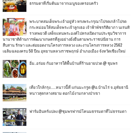
ธรรมดาที่เริ่มต้นมาจากเมนูของครอบครัว
พระบาทสมเด็จพระเจ้าอยู่หัว ทรงพระกรุณาโปรดเกล้าโปรด
กระหม่อมให้สมเด็จพระเจ้าลูกเธอ เจ้าฟ้าพัชรกิติยาภา นเรนทิ
ราเทพยวดี เสด็จแทนพระองค์ไปทรงเปิดงานประชุมวิชาการ
นานาชาติด้านการพัฒนาเกษตรที่สูงอย่างยั่งยืนตามพระราชปณิธาน การ
สืบสาน รักษา และต่อยอดงานโครงการหลวง และงานโครงการหลวง 2562
เฉลิมฉลองครบ 50 ปีณ อุทยานหลวงราชพฤกษ์ อำเภอเมือง จังหวัดเชียงใหม่
อิ่ม..อร่อย กับอาหารใต้พื้นบ้านที่ร้านยายปวด @ ชุมพร
เที่ยวใกล้กรุง......หนาวนี้ที่ แก่นมะกรูด @อ.บ้านไร่ จ.อุทัยธานี
หนาวสุดกลางสยาม ดอกไม้งามกลางป่าเขา
ฟาร์มอินทร์แปลง @ชุมพรฟารม์โคนมธรรมดาที่ไม่ธรรมดา