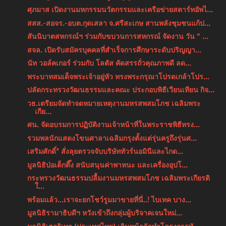
ศุภมาส เปิดงานมหกรรมนวัตกรรมและเครือข่ายสตาร์ทอัพไ...
สสส.-สอจร.-อบต.กุดเสลา จ.ศรีสะเกษ สานพลังชุมชนแก้ป...
สันนิบาตสหกรณ์ฯ ร่วมกับขบวนการสหกรณ์ จัดงาน วัน “ ...
สจล. เปิดรับสมัครบุคคลที่สำเร็จการศึกษาระดับปริญญา...
นัท วอล์คเกอร์ ร่วมกับ โลตัส คัดสรรถั่วคุณภาพดี ลด...
พระบาทสมเด็จพระเจ้าอยู่หัว ทรงพระกรุณาโปรดเกล้าโปร...
ปลัดกระทรวงวัฒนธรรมและคณะ ประกอบพิธีเวียนเทียน กิจ...
วธ.เตรียมจัดทำจดหมายเหตุงานมหรสพสมโภช เฉลิมพระ
เกีย...
ศน. จัดอบรมการปฏิบัติงานเจ้าหน้าที่ในพระราชพิธีทรง...
รวมพลนักแสดงโขนศาลาเฉลิมกรุงตั้งแต่รุ่นครูถึงรุ่นศ...
เสริมศักดิ์” สั่งลุยตรวจจับบริษัททัวร์นอมินีและไกด...
มูลนิธิป่อเต็กตึ๊ง สนับสนุนค่าพาหนะ และเครื่องอุปโ...
กระทรวงวัฒนธรรมปลื้มงานมหรสพสมโภช เฉลิมพระเกียรติ
ใ...
พร้อมแล้ว...เราจะยกโชว์รูมมาขายที่นี่..! ไบเทค บาง...
มูลนิธิรามาธิบดีฯ หวังเข้าถึงกลุ่มผู้บริจาคเจนใหม่...
มูลนิธิเฮอริเทจ (ประเทศไทย) เดินหน้าจัดทำโครงการทั...