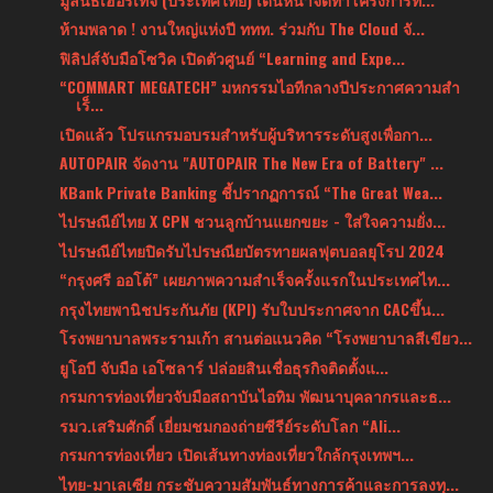
ห้ามพลาด ! งานใหญ่แห่งปี ททท. ร่วมกับ The Cloud จั...
ฟิลิปส์จับมือโซวิค เปิดตัวศูนย์ “Learning and Expe...
“COMMART MEGATECH” มหกรรมไอทีกลางปีประกาศความสำ
เร็...
เปิดแล้ว โปรแกรมอบรมสำหรับผู้บริหารระดับสูงเพื่อกา...
AUTOPAIR จัดงาน "AUTOPAIR The New Era of Battery" ...
KBank Private Banking ชี้ปรากฏการณ์ “The Great Wea...
ไปรษณีย์ไทย X CPN ชวนลูกบ้านแยกขยะ - ใส่ใจความยั่ง...
ไปรษณีย์ไทยปิดรับไปรษณียบัตรทายผลฟุตบอลยุโรป 2024
“กรุงศรี ออโต้” เผยภาพความสำเร็จครั้งแรกในประเทศไท...
กรุงไทยพานิชประกันภัย (KPI) รับใบประกาศจาก CACขึ้น...
โรงพยาบาลพระรามเก้า สานต่อแนวคิด “โรงพยาบาลสีเขียว...
ยูโอบี จับมือ เอโซลาร์ ปล่อยสินเชื่อธุรกิจติดตั้งแ...
กรมการท่องเที่ยวจับมือสถาบันไอทิม พัฒนาบุคลากรและธ...
รมว.เสริมศักดิ์ เยี่ยมชมกองถ่ายซีรีย์ระดับโลก “Ali...
กรมการท่องเที่ยว เปิดเส้นทางท่องเที่ยวใกล้กรุงเทพฯ...
ไทย-มาเลเซีย กระชับความสัมพันธ์ทางการค้าและการลงทุ...