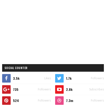
SOCIAL COUNTER
3.5k
1.7k
Likes
Followers
735
2.8k
Followers
Subscribes
524
7.3m
Followers
Followers