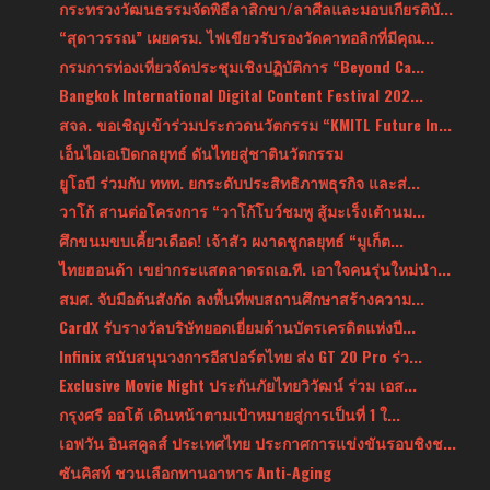
กระทรวงวัฒนธรรมจัดพิธีลาสิกขา/ลาศีลและมอบเกียรติบั...
“สุดาวรรณ” เผยครม. ไฟเขียวรับรองวัดคาทอลิกที่มีคุณ...
กรมการท่องเที่ยวจัดประชุมเชิงปฏิบัติการ “Beyond Ca...
Bangkok International Digital Content Festival 202...
สจล. ขอเชิญเข้าร่วมประกวดนวัตกรรม “KMITL Future In...
เอ็นไอเอเปิดกลยุทธ์ ดันไทยสู่ชาตินวัตกรรม
ยูโอบี ร่วมกับ ททท. ยกระดับประสิทธิภาพธุรกิจ และส่...
วาโก้ สานต่อโครงการ “วาโก้โบว์ชมพู สู้มะเร็งเต้านม...
ศึกขนมขบเคี้ยวเดือด! เจ้าสัว ผงาดชูกลยุทธ์ “มูเก็ต...
ไทยฮอนด้า เขย่ากระแสตลาดรถเอ.ที. เอาใจคนรุ่นใหม่นำ...
สมศ. จับมือต้นสังกัด ลงพื้นที่พบสถานศึกษาสร้างความ...
CardX รับรางวัลบริษัทยอดเยี่ยมด้านบัตรเครดิตแห่งปี...
Infinix สนับสนุนวงการอีสปอร์ตไทย ส่ง GT 20 Pro ร่ว...
Exclusive Movie Night ประกันภัยไทยวิวัฒน์ ร่วม เอส...
กรุงศรี ออโต้ เดินหน้าตามเป้าหมายสู่การเป็นที่ 1 ใ...
เอฟวัน อินสคูลส์ ประเทศไทย ประกาศการแข่งขันรอบชิงช...
ซันคิสท์ ชวนเลือกทานอาหาร Anti-Aging