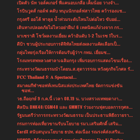
เปิดตัว นัท วอล์คเกอร์ พีแคนอบเกลือ เค็มน้อย วางจำ...
โรบินวูดส์ กอล์ฟ คลับ หนุนนักกอล์ฟสาวไทย คว้ารองแช...
กรุงศรี ออโต้ พาลุย น้ำท่วมระดับไหนไปต่อไหว ขับอย่...
เดินทางปลอดภัยไม่ไหวอย่าฝืน! 6 เทคนิคแก้ง่วงจาก กร...
มาเซราติ โชว์ผลงานเยี่ยม คว้าอันดับ 1-2 ในเรซ 1ในร...
ดีป้า ชวนผู้ประกอบการดิจิทัลไทยส่งผลงานคัดเลือกเป็...
กลุ่มไทยรุ่งเรืองให้การต้อนรับผู้ว่าฯ กทม. เยี่ยมช...
โรงมหรสพหลวงศาลาเฉลิมกรุง เพิ่มรอบการแสดงโขนเรื่อง...
กระทรวงวัฒนธรรมนำโดยน.ส.สุดาวรรณ หวังศุภกิจโกศล รั...
𝐅𝐂𝐂 𝐓𝐡𝐚𝐢𝐥𝐚𝐧𝐝 𝟓: 𝐀 𝐒𝐩𝐞𝐜𝐭𝐚𝐜𝐮𝐥...
สมาคมกีฬาซอฟท์เทนนิสแห่งประเทศไทย จัดการแข่งขัน
ซอฟ...
วธ.ถือฤกษ์ 9 ก.ค.นี้ เวลา 08.19 น. บวงสรวงเทพยดางา...
ศิลปิน BNK48/CGM48 และ GMMTV ร่วมงานฟุตบอลการกุศล...
รัฐมนตรีว่าการกระทรวงวัฒนธรรม เป็นประธานพิธีถวายรา...
กรมการท่องเที่ยวขานรับนโยบาย รมว.เสริมศักดิ์ เสริม...
CardX สนับสนุนนโยบาย ธปท. ต่อเนื่อง รณรงค์ส่งเสริม...
HONOR เสิร์ฟความสนุก! ชวนร่วมกิจกรรม The Ai Portra...