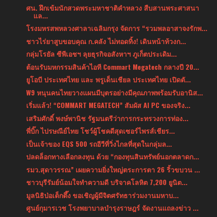
ศน. ฝึกเข้มนักสวดพระมหาชาติคำหลวง สืบสานพระศาสนา
แล...
โรงมหรสพหลวงศาลาเฉลิมกรุง จัดการ “รวมพลอาสาจงรักพ...
ชาวไร่ยาสูบขอบคุณ ก.คลัง ไม่ทอดทิ้ง! เดินหน้าท้วงก...
กลุ่มโรยัล ซีพีเอชฯ ลุยธุรกิจอสังหาฯ ภูเก็ตประเดิม...
ต้อนรับมหกรรมสินค้าไอที Commart Megatech กลางปี 20...
ยูโอบี ประเทศไทย และ พรูเด็นเชียล ประเทศไทย เปิดตั...
W9 หนุนคนไทยวางแผนมีบุตรอย่างมีคุณภาพพร้อมรับอานิส...
เริ่มแล้ว! “COMMART MEGATECH” สัมผัส AI PC ของจริง...
เสริมศักดิ์ พงษ์พานิช รัฐมนตรีว่าการกระทรวงการท่อง...
พี่บิ๊ก ไปรษณีย์ไทย โชว์ผู้โชคดีสุดเซอร์ไพรส์เชียร...
เป็นเจ้าของ EQS 500 รถอีวีที่วิ่งไกลที่สุดในกลุ่มล...
ปลดล็อกทางเลือกลงทุน ด้วย “กองทุนสินทรัพย์นอกตลาดก...
รมว.สุดาวรรณ” เผยความยิ่งใหญ่ตระการตา 26 ริ้วขบวน ...
ชาวบุรีรัมย์น้อมใจทำความดี บริจาคโลหิต 7,200 ยูนิต...
มูลนิธิป่อเต็กตึ๊ง ขอเชิญผู้มีจิตศรัทธาร่วมงานมหาบ...
ศูนย์กุมารเวช โรงพยาบาลบำรุงราษฎร์ จัดงานแถลงข่าว ...