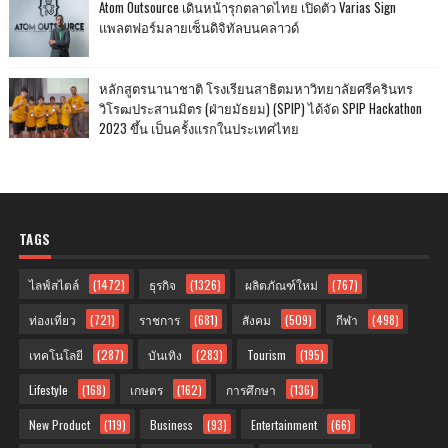
Atom Outsource เดินหน้ารุกตลาดไทย เปิดตัว Varias Sign
แพลตฟอร์มลายเซ็นดิจิทัลบนคลาวด์
หลักสูตรนานาชาติ โรงเรียนสาธิตมหาวิทยาลัยศรีครินทร
วิโรฒประสานมิตร (ฝ่ายมัธยม) (SPIP) ได้จัด SPIP Hackathon
2023 ขึ้น เป็นครั้งแรกในประเทศไทย
TAGS
ไลฟ์สไตล์
(1472)
ธุรกิจ
(1326)
ผลิตภัณฑ์ใหม่
(767)
ท่องเที่ยว
(721)
ราชการ
(681)
สังคม
(509)
กีฬา
(498)
เทคโนโลยี
(287)
บันเทิง
(283)
Tourism
(195)
Lifestyle
(168)
เกษตร
(162)
การศึกษา
(136)
New Product
(119)
Business
(93)
Entertainment
(66)