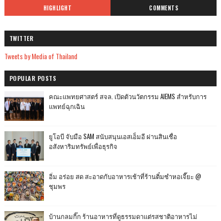
HIGHLIGHT
COMMENTS
TWITTER
Tweets by Media of Thailand
POPULAR POSTS
คณะแพทยศาสตร์ สจล. เปิดตัวนวัตกรรม AIEMS สำหรับการ
แพทย์ฉุกเฉิน
ยูโอบี จับมือ SAM สนับสนุนเอสเอ็มอี ผ่านสินเชื่อ
อสังหาริมทรัพย์เพื่อธุรกิจ
อิ่ม อร่อย สด สะอาดกับอาหารเช้าที่ร้านติ๋มซำหอเจี๊ยะ @
ชุมพร
บ้านกลมกิ๊ก ร้านอาหารที่ดูธรรมดาแต่รสชาติอาหารไม่