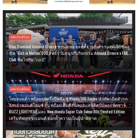
ผลิตภัณฑ์ใหม่
Blue Diamond Almond Breeze ชวนสายเฮลท์ตี้ร่วมกิจกรรมสุดเอ็กซ์คลู
ซีฟ "Rich in Motion"200 สิทธิ์ร่วมสนุกกับกิจกรรม Almond Breeze x FML
Club ฟิตไปกับ "เบเบ้"
ผลิตภัณฑ์ใหม่
ไทยฮอนด้า พร้อมลุยครึ่งปีหลัง ชู Honda 160 Series นำทัพ เปิดตัวรถ
จักรยานยนต์ใหม่ 4 รุ่น พร้อมเติมสีสันคอลแลบดิสนีย์และพิกซาร์
BUZZ LIGHTYEAR และ New Honda Super Cub Tokyo 80s Limited Edition
เสริมทัพทุกเซกเมนต์ ตอกย้ำความเป็นผู้นำตลาด