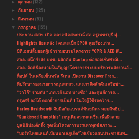
ตุลาคม
(132)
►
กันยายน
(125)
►
สิงหาคม
(92)
►
กรกฎาคม
(155)
▼
ประธาน สสท. เปิด ตลาดนัดสหกรณ์ สอ.ครูเพชรบุรี มุ่...
Highlights ย้อนหลัง l คนละเป็ก EP30 คุยเรื่องเก่าเ...
บีทีเอสปลื้มยอดผู้เข้าร่วมอบรมโครงการ “CPR & AED W...
สจล. ผนึกกำลัง บพข. ผลักดัน Startup ต่อยอดเชิงพาณิ...
สจล. จัดพิธีลงนามในสัญญาโครงการระบบบริหารพลังงานอั...
ท็อปส์ ในเครือเซ็นทรัล รีเทล เปิดงาน Discover Fren...
ที่ปรึกษารองนายกฯ หนุนสกสว. และภาคีผลักดันเครือข่า...
“วาโก้” ร่วมกับ “เกทเวย์ แอท บางซื่อ” และศูนย์การค...
กรุงศรี ออโต้ ตอกย้ำการเป็นที่ 1 ในใจผู้ใช้รถคว้าร...
Harley-Davidson® จับมือกับแบรนด์พันธมิตร มอบสิทธิป...
“Sunkissed Smoothie” เมนูเติมความสดชื่น เพื่อผิวสวย
มูลนิธิป่อเต็กตึ๊ง รุดเพิ่มโครงการบรรเทาทุกข์สภาวะ...
“บอร์ดไทยแลนด์เบียนนาเล่ภูเก็ต”ไฟเขียวแผนประชาสัมพ...