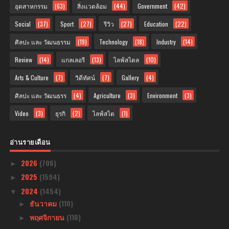
อุตสาหกรรม
(63)
สิ่งแวดล้อม
(44)
Government
(42)
Social
(37)
Sport
(27)
รีวิว
(27)
Education
(22)
ศิลปะ และ วัฒนธรรม
(19)
Technology
(18)
Industry
(14)
Review
(14)
แกลเลอรี
(13)
ไลฟ์สไตล
(10)
Arts & Culture
(7)
วิดีทัศน์
(7)
Gallery
(4)
ศิลปะ และ วัฒนธรร
(4)
Agriculture
(3)
Environment
(3)
Video
(3)
ธุรกิ
(2)
ไลฟ์สไต
(1)
อ่านรายเดือน
2026
(706)
►
2025
(1594)
►
2024
(1454)
▼
ธันวาคม
(110)
►
พฤศจิกายน
(110)
►