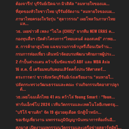
ต้องจารึก! บุรีรัมย์เปิดฉาก มิวสิคัล “ลมหายใจของแผ...
ที่สุดของหัวใจชาวไทย บุรีรัมย์จัดงาน “ลมหายใจของแผ...
ภาษาไทยครองใจวัยรุ่น “สุดาวรรณ” เผยโพลวันภาษาไทย
แห...
วธ. เผยข่าวดี เพลง “ไฉไล (CHIC)” จากทีม NEW ERAS ค...
กองทุนสื่อฯ เปิดตัวโครงการ”ไทยแลนด์ ลองสเตย์” ภาพย...
ส. การค้ายาสูบไทย แฉขบวนการค้าบุหรี่เถื่อนเปิดร้าน...
กรมการท่องเที่ยว เดินหน้าจัดอบรมพัฒนาศักยภาพผู้ประ...
2 กำปั้นต่างแดน คว้าเข็มขัดแชมป์ ABF และ WBA Asia
16 ส.ค. นี้ เตรียมพบกับคอนเสิร์ตครั้งประวัติศาสตร์...
ตระการตา! ชาวจังหวัดบุรีรัมย์เร่งเตรียมงาน “ลมหายใ...
ปลัดกระทรวงวัฒนธรรมและคณะ ร่วมกิจกรรมจิตอาสาปลูก
ต้...
วธ.เผยโฉมเด็กไทย 41 คน คว้าโล่ Young Smart : “Youn...
ฟาร์มเอ็กซ์โป 2024 เวทีนวัตกรรมและเทคโนโลยีเกษตรยุ...
"บริโก้ ซานติก" จัด 19 คู่มวยดุเดือด นักสู้น้ำหนัก...
ขอเชิญเที่ยวงาน มหกรรมภูมิปัญญานันทนาการท้องถิ่นอี...
ศุภมาส เปิดงานมหกรรมนวัตกรรมและเครือข่ายสตาร์ทอัพไ...