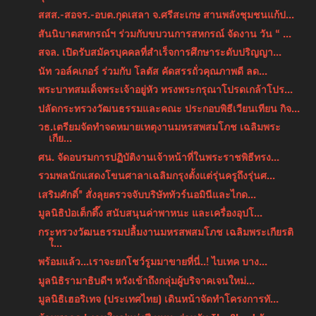
สสส.-สอจร.-อบต.กุดเสลา จ.ศรีสะเกษ สานพลังชุมชนแก้ป...
สันนิบาตสหกรณ์ฯ ร่วมกับขบวนการสหกรณ์ จัดงาน วัน “ ...
สจล. เปิดรับสมัครบุคคลที่สำเร็จการศึกษาระดับปริญญา...
นัท วอล์คเกอร์ ร่วมกับ โลตัส คัดสรรถั่วคุณภาพดี ลด...
พระบาทสมเด็จพระเจ้าอยู่หัว ทรงพระกรุณาโปรดเกล้าโปร...
ปลัดกระทรวงวัฒนธรรมและคณะ ประกอบพิธีเวียนเทียน กิจ...
วธ.เตรียมจัดทำจดหมายเหตุงานมหรสพสมโภช เฉลิมพระ
เกีย...
ศน. จัดอบรมการปฏิบัติงานเจ้าหน้าที่ในพระราชพิธีทรง...
รวมพลนักแสดงโขนศาลาเฉลิมกรุงตั้งแต่รุ่นครูถึงรุ่นศ...
เสริมศักดิ์” สั่งลุยตรวจจับบริษัททัวร์นอมินีและไกด...
มูลนิธิป่อเต็กตึ๊ง สนับสนุนค่าพาหนะ และเครื่องอุปโ...
กระทรวงวัฒนธรรมปลื้มงานมหรสพสมโภช เฉลิมพระเกียรติ
ใ...
พร้อมแล้ว...เราจะยกโชว์รูมมาขายที่นี่..! ไบเทค บาง...
มูลนิธิรามาธิบดีฯ หวังเข้าถึงกลุ่มผู้บริจาคเจนใหม่...
มูลนิธิเฮอริเทจ (ประเทศไทย) เดินหน้าจัดทำโครงการทั...