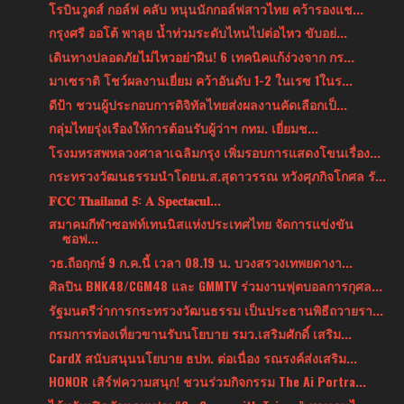
โรบินวูดส์ กอล์ฟ คลับ หนุนนักกอล์ฟสาวไทย คว้ารองแช...
กรุงศรี ออโต้ พาลุย น้ำท่วมระดับไหนไปต่อไหว ขับอย่...
เดินทางปลอดภัยไม่ไหวอย่าฝืน! 6 เทคนิคแก้ง่วงจาก กร...
มาเซราติ โชว์ผลงานเยี่ยม คว้าอันดับ 1-2 ในเรซ 1ในร...
ดีป้า ชวนผู้ประกอบการดิจิทัลไทยส่งผลงานคัดเลือกเป็...
กลุ่มไทยรุ่งเรืองให้การต้อนรับผู้ว่าฯ กทม. เยี่ยมช...
โรงมหรสพหลวงศาลาเฉลิมกรุง เพิ่มรอบการแสดงโขนเรื่อง...
กระทรวงวัฒนธรรมนำโดยน.ส.สุดาวรรณ หวังศุภกิจโกศล รั...
𝐅𝐂𝐂 𝐓𝐡𝐚𝐢𝐥𝐚𝐧𝐝 𝟓: 𝐀 𝐒𝐩𝐞𝐜𝐭𝐚𝐜𝐮𝐥...
สมาคมกีฬาซอฟท์เทนนิสแห่งประเทศไทย จัดการแข่งขัน
ซอฟ...
วธ.ถือฤกษ์ 9 ก.ค.นี้ เวลา 08.19 น. บวงสรวงเทพยดางา...
ศิลปิน BNK48/CGM48 และ GMMTV ร่วมงานฟุตบอลการกุศล...
รัฐมนตรีว่าการกระทรวงวัฒนธรรม เป็นประธานพิธีถวายรา...
กรมการท่องเที่ยวขานรับนโยบาย รมว.เสริมศักดิ์ เสริม...
CardX สนับสนุนนโยบาย ธปท. ต่อเนื่อง รณรงค์ส่งเสริม...
HONOR เสิร์ฟความสนุก! ชวนร่วมกิจกรรม The Ai Portra...