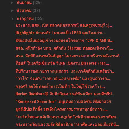
กันยายน
(125)
►
สิงหาคม
(92)
►
กรกฎาคม
(155)
▼
ประธาน สสท. เปิด ตลาดนัดสหกรณ์ สอ.ครูเพชรบุรี มุ่...
Highlights ย้อนหลัง l คนละเป็ก EP30 คุยเรื่องเก่าเ...
บีทีเอสปลื้มยอดผู้เข้าร่วมอบรมโครงการ “CPR & AED W...
สจล. ผนึกกำลัง บพข. ผลักดัน Startup ต่อยอดเชิงพาณิ...
สจล. จัดพิธีลงนามในสัญญาโครงการระบบบริหารพลังงานอั...
ท็อปส์ ในเครือเซ็นทรัล รีเทล เปิดงาน Discover Fren...
ที่ปรึกษารองนายกฯ หนุนสกสว. และภาคีผลักดันเครือข่า...
“วาโก้” ร่วมกับ “เกทเวย์ แอท บางซื่อ” และศูนย์การค...
กรุงศรี ออโต้ ตอกย้ำการเป็นที่ 1 ในใจผู้ใช้รถคว้าร...
Harley-Davidson® จับมือกับแบรนด์พันธมิตร มอบสิทธิป...
“Sunkissed Smoothie” เมนูเติมความสดชื่น เพื่อผิวสวย
มูลนิธิป่อเต็กตึ๊ง รุดเพิ่มโครงการบรรเทาทุกข์สภาวะ...
“บอร์ดไทยแลนด์เบียนนาเล่ภูเก็ต”ไฟเขียวแผนประชาสัมพ...
กระทรวงวัฒนธรรมจัดพิธีลาสิกขา/ลาศีลและมอบเกียรติบั...