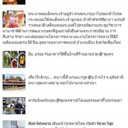
พระบาทสมเด็จพระเจ้าอยู่หัว ทรงพระกรุณาโปรดเกล้าโปรด
กระหม่อมให้สมเด็จพระเจ้าลูกเธอ เจ้าฟ้าพัชรกิติยาภา นเรนทิ
ราเทพยวดี เสด็จแทนพระองค์ไปทรงเปิดงานประชุมวิชาการ
นานาชาติด้านการพัฒนาเกษตรที่สูงอย่างยั่งยืนตามพระราชปณิธาน การ
สืบสาน รักษา และต่อยอดงานโครงการหลวง และงานโครงการหลวง 2562
เฉลิมฉลองครบ 50 ปีณ อุทยานหลวงราชพฤกษ์ อำเภอเมือง จังหวัดเชียงใหม่
อิ่ม..อร่อย กับอาหารใต้พื้นบ้านที่ร้านยายปวด @ ชุมพร
เที่ยวใกล้กรุง......หนาวนี้ที่ แก่นมะกรูด @อ.บ้านไร่ จ.อุทัยธานี
หนาวสุดกลางสยาม ดอกไม้งามกลางป่าเขา
ฟาร์มอินทร์แปลง @ชุมพรฟารม์โคนมธรรมดาที่ไม่ธรรมดา
Atom Outsource เดินหน้ารุกตลาดไทย เปิดตัว Varias Sign