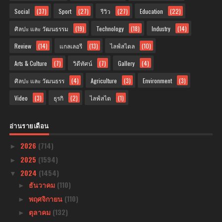
Social
(37)
Sport
(27)
รีวิว
(27)
Education
(22)
ศิลปะ และ วัฒนธรรม
(19)
Technology
(18)
Industry
(14)
Review
(14)
แกลเลอรี
(13)
ไลฟ์สไตล
(10)
Arts & Culture
(7)
วิดีทัศน์
(7)
Gallery
(4)
ศิลปะ และ วัฒนธรร
(4)
Agriculture
(3)
Environment
(3)
Video
(3)
ธุรกิ
(2)
ไลฟ์สไต
(1)
อ่านรายเดือน
2026
(714)
►
2025
(1594)
►
2024
(1454)
▼
ธันวาคม
(110)
►
พฤศจิกายน
(110)
►
ตุลาคม
(132)
►