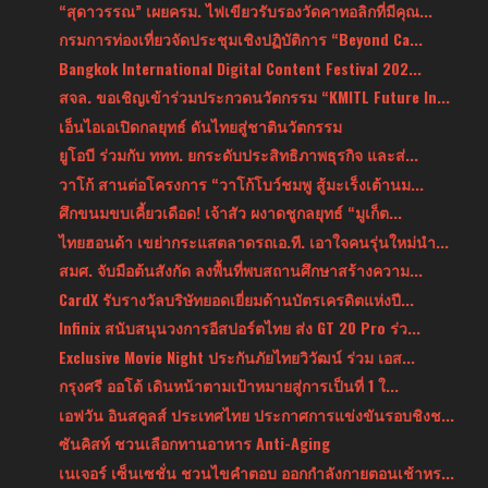
“สุดาวรรณ” เผยครม. ไฟเขียวรับรองวัดคาทอลิกที่มีคุณ...
กรมการท่องเที่ยวจัดประชุมเชิงปฏิบัติการ “Beyond Ca...
Bangkok International Digital Content Festival 202...
สจล. ขอเชิญเข้าร่วมประกวดนวัตกรรม “KMITL Future In...
เอ็นไอเอเปิดกลยุทธ์ ดันไทยสู่ชาตินวัตกรรม
ยูโอบี ร่วมกับ ททท. ยกระดับประสิทธิภาพธุรกิจ และส่...
วาโก้ สานต่อโครงการ “วาโก้โบว์ชมพู สู้มะเร็งเต้านม...
ศึกขนมขบเคี้ยวเดือด! เจ้าสัว ผงาดชูกลยุทธ์ “มูเก็ต...
ไทยฮอนด้า เขย่ากระแสตลาดรถเอ.ที. เอาใจคนรุ่นใหม่นำ...
สมศ. จับมือต้นสังกัด ลงพื้นที่พบสถานศึกษาสร้างความ...
CardX รับรางวัลบริษัทยอดเยี่ยมด้านบัตรเครดิตแห่งปี...
Infinix สนับสนุนวงการอีสปอร์ตไทย ส่ง GT 20 Pro ร่ว...
Exclusive Movie Night ประกันภัยไทยวิวัฒน์ ร่วม เอส...
กรุงศรี ออโต้ เดินหน้าตามเป้าหมายสู่การเป็นที่ 1 ใ...
เอฟวัน อินสคูลส์ ประเทศไทย ประกาศการแข่งขันรอบชิงช...
ซันคิสท์ ชวนเลือกทานอาหาร Anti-Aging
เนเจอร์ เซ็นเซชั่น ชวนไขคำตอบ ออกกำลังกายตอนเช้าหร...