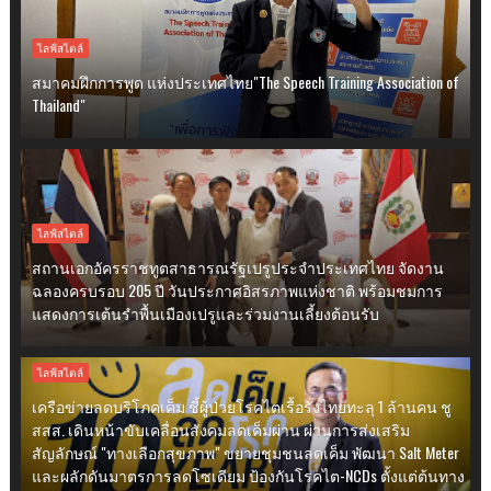
ไลฟ์สไตล์
สมาคมฝึกการพูด แห่งประเทศไทย"The Speech Training Association of
Thailand"
ไลฟ์สไตล์
สถานเอกอัครราชทูตสาธารณรัฐเปรูประจำประเทศไทย จัดงาน
ฉลองครบรอบ 205 ปี วันประกาศอิสรภาพแห่งชาติ พร้อมชมการ
แสดงการเต้นรำพื้นเมืองเปรูและร่วมงานเลี้ยงต้อนรับ
ไลฟ์สไตล์
เครือข่ายลดบริโภคเค็ม ชี้ผู้ป่วยโรคไตเรื้อรังไทยทะลุ 1 ล้านคน ชู
สสส. เดินหน้าขับเคลื่อนสังคมลดเค็มผ่าน ผ่านการส่งเสริม
สัญลักษณ์ "ทางเลือกสุขภาพ" ขยายชุมชนลดเค็ม พัฒนา Salt Meter
และผลักดันมาตรการลดโซเดียม ป้องกันโรคไต-NCDs ตั้งแต่ต้นทาง