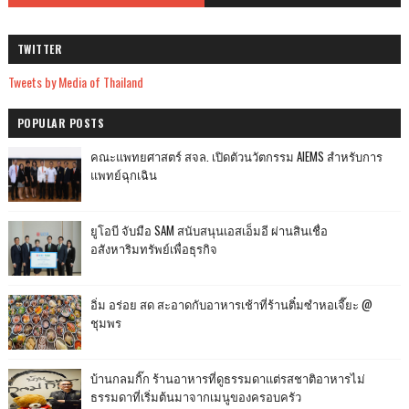
TWITTER
Tweets by Media of Thailand
POPULAR POSTS
คณะแพทยศาสตร์ สจล. เปิดตัวนวัตกรรม AIEMS สำหรับการ
แพทย์ฉุกเฉิน
ยูโอบี จับมือ SAM สนับสนุนเอสเอ็มอี ผ่านสินเชื่อ
อสังหาริมทรัพย์เพื่อธุรกิจ
อิ่ม อร่อย สด สะอาดกับอาหารเช้าที่ร้านติ๋มซำหอเจี๊ยะ @
ชุมพร
บ้านกลมกิ๊ก ร้านอาหารที่ดูธรรมดาแต่รสชาติอาหารไม่
ธรรมดาที่เริ่มต้นมาจากเมนูของครอบครัว