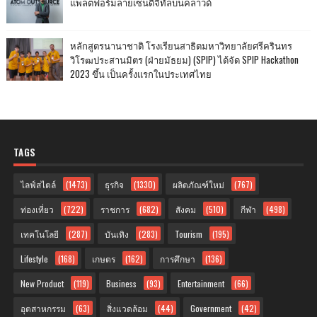
แพลตฟอร์มลายเซ็นดิจิทัลบนคลาวด์
หลักสูตรนานาชาติ โรงเรียนสาธิตมหาวิทยาลัยศรีครินทร
วิโรฒประสานมิตร (ฝ่ายมัธยม) (SPIP) ได้จัด SPIP Hackathon
2023 ขึ้น เป็นครั้งแรกในประเทศไทย
TAGS
ไลฟ์สไตล์
(1473)
ธุรกิจ
(1330)
ผลิตภัณฑ์ใหม่
(767)
ท่องเที่ยว
(722)
ราชการ
(682)
สังคม
(510)
กีฬา
(498)
เทคโนโลยี
(287)
บันเทิง
(283)
Tourism
(195)
Lifestyle
(168)
เกษตร
(162)
การศึกษา
(136)
New Product
(119)
Business
(93)
Entertainment
(66)
อุตสาหกรรม
(63)
สิ่งแวดล้อม
(44)
Government
(42)