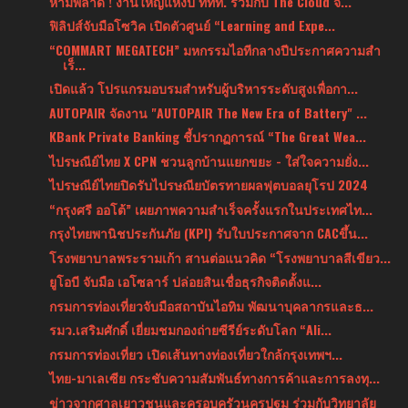
ห้ามพลาด ! งานใหญ่แห่งปี ททท. ร่วมกับ The Cloud จั...
ฟิลิปส์จับมือโซวิค เปิดตัวศูนย์ “Learning and Expe...
“COMMART MEGATECH” มหกรรมไอทีกลางปีประกาศความสำ
เร็...
เปิดแล้ว โปรแกรมอบรมสำหรับผู้บริหารระดับสูงเพื่อกา...
AUTOPAIR จัดงาน "AUTOPAIR The New Era of Battery" ...
KBank Private Banking ชี้ปรากฏการณ์ “The Great Wea...
ไปรษณีย์ไทย X CPN ชวนลูกบ้านแยกขยะ - ใส่ใจความยั่ง...
ไปรษณีย์ไทยปิดรับไปรษณียบัตรทายผลฟุตบอลยุโรป 2024
“กรุงศรี ออโต้” เผยภาพความสำเร็จครั้งแรกในประเทศไท...
กรุงไทยพานิชประกันภัย (KPI) รับใบประกาศจาก CACขึ้น...
โรงพยาบาลพระรามเก้า สานต่อแนวคิด “โรงพยาบาลสีเขียว...
ยูโอบี จับมือ เอโซลาร์ ปล่อยสินเชื่อธุรกิจติดตั้งแ...
กรมการท่องเที่ยวจับมือสถาบันไอทิม พัฒนาบุคลากรและธ...
รมว.เสริมศักดิ์ เยี่ยมชมกองถ่ายซีรีย์ระดับโลก “Ali...
กรมการท่องเที่ยว เปิดเส้นทางท่องเที่ยวใกล้กรุงเทพฯ...
ไทย-มาเลเซีย กระชับความสัมพันธ์ทางการค้าและการลงทุ...
ข่าวจากศาลเยาวชนและครอบครัวนครปฐม ร่วมกับวิทยาลัย