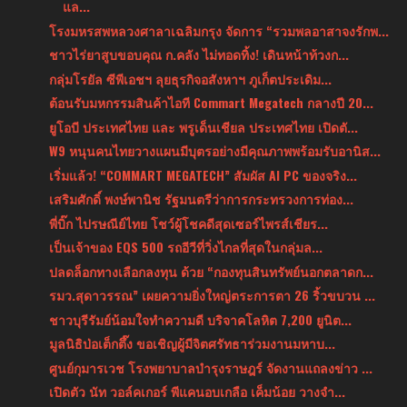
แล...
โรงมหรสพหลวงศาลาเฉลิมกรุง จัดการ “รวมพลอาสาจงรักพ...
ชาวไร่ยาสูบขอบคุณ ก.คลัง ไม่ทอดทิ้ง! เดินหน้าท้วงก...
กลุ่มโรยัล ซีพีเอชฯ ลุยธุรกิจอสังหาฯ ภูเก็ตประเดิม...
ต้อนรับมหกรรมสินค้าไอที Commart Megatech กลางปี 20...
ยูโอบี ประเทศไทย และ พรูเด็นเชียล ประเทศไทย เปิดตั...
W9 หนุนคนไทยวางแผนมีบุตรอย่างมีคุณภาพพร้อมรับอานิส...
เริ่มแล้ว! “COMMART MEGATECH” สัมผัส AI PC ของจริง...
เสริมศักดิ์ พงษ์พานิช รัฐมนตรีว่าการกระทรวงการท่อง...
พี่บิ๊ก ไปรษณีย์ไทย โชว์ผู้โชคดีสุดเซอร์ไพรส์เชียร...
เป็นเจ้าของ EQS 500 รถอีวีที่วิ่งไกลที่สุดในกลุ่มล...
ปลดล็อกทางเลือกลงทุน ด้วย “กองทุนสินทรัพย์นอกตลาดก...
รมว.สุดาวรรณ” เผยความยิ่งใหญ่ตระการตา 26 ริ้วขบวน ...
ชาวบุรีรัมย์น้อมใจทำความดี บริจาคโลหิต 7,200 ยูนิต...
มูลนิธิป่อเต็กตึ๊ง ขอเชิญผู้มีจิตศรัทธาร่วมงานมหาบ...
ศูนย์กุมารเวช โรงพยาบาลบำรุงราษฎร์ จัดงานแถลงข่าว ...
เปิดตัว นัท วอล์คเกอร์ พีแคนอบเกลือ เค็มน้อย วางจำ...