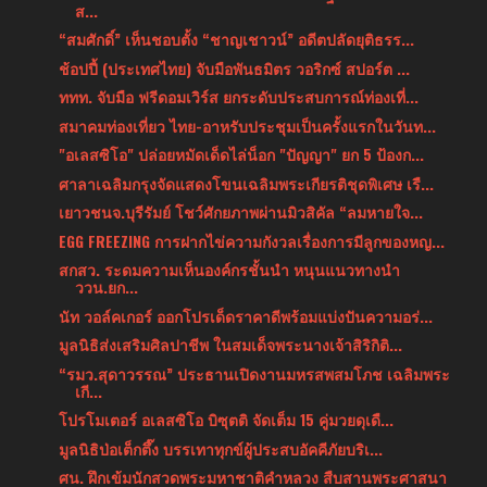
ส...
“สมศักดิ์” เห็นชอบตั้ง “ชาญเชาวน์” อดีตปลัดยุติธรร...
ช้อปปี้ (ประเทศไทย) จับมือพันธมิตร วอริกซ์ สปอร์ต ...
ททท. จับมือ ฟรีดอมเวิร์ส ยกระดับประสบการณ์ท่องเที่...
สมาคมท่องเที่ยว ไทย-อาหรับประชุมเป็นครั้งแรกในวันท...
"อเลสซิโอ" ปล่อยหมัดเด็ดไล่น็อก "ปัญญา" ยก 5 ป้องก...
ศาลาเฉลิมกรุงจัดแสดงโขนเฉลิมพระเกียรติชุดพิเศษ เรื...
เยาวชนจ.บุรีรัมย์ โชว์ศักยภาพผ่านมิวสิคัล “ลมหายใจ...
EGG FREEZING การฝากไข่ความกังวลเรื่องการมีลูกของหญ...
สกสว. ระดมความเห็นองค์กรชั้นนำ หนุนแนวทางนำ
ววน.ยก...
นัท วอล์คเกอร์ ออกโปรเด็ดราคาดีพร้อมแบ่งปันความอร่...
มูลนิธิส่งเสริมศิลปาชีพ ในสมเด็จพระนางเจ้าสิริกิติ...
“รมว.สุดาวรรณ” ประธานเปิดงานมหรสพสมโภช เฉลิมพระ
เกี...
โปรโมเตอร์ อเลสซิโอ บิซุตติ จัดเต็ม 15 คู่มวยดุเดื...
มูลนิธิป่อเต็กตึ๊ง บรรเทาทุกข์ผู้ประสบอัคคีภัยบริเ...
ศน. ฝึกเข้มนักสวดพระมหาชาติคำหลวง สืบสานพระศาสนา