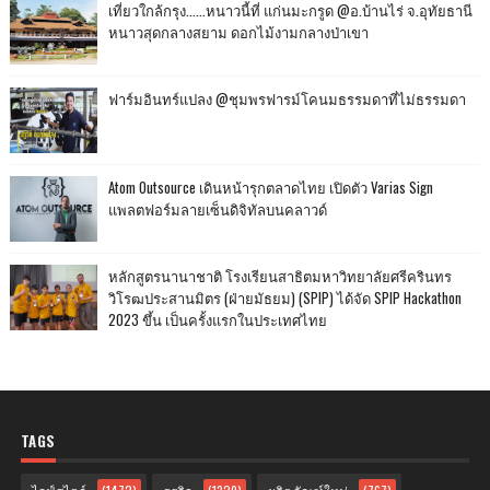
เที่ยวใกล้กรุง......หนาวนี้ที่ แก่นมะกรูด @อ.บ้านไร่ จ.อุทัยธานี
หนาวสุดกลางสยาม ดอกไม้งามกลางป่าเขา
ฟาร์มอินทร์แปลง @ชุมพรฟารม์โคนมธรรมดาที่ไม่ธรรมดา
Atom Outsource เดินหน้ารุกตลาดไทย เปิดตัว Varias Sign
แพลตฟอร์มลายเซ็นดิจิทัลบนคลาวด์
หลักสูตรนานาชาติ โรงเรียนสาธิตมหาวิทยาลัยศรีครินทร
วิโรฒประสานมิตร (ฝ่ายมัธยม) (SPIP) ได้จัด SPIP Hackathon
2023 ขึ้น เป็นครั้งแรกในประเทศไทย
TAGS