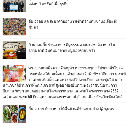
อสังหาริมทรัพย์เพื่อธุรกิจ
อิ่ม อร่อย สด สะอาดกับอาหารเช้าที่ร้านติ๋มซำหอเจี๊ยะ @
ชุมพร
บ้านกลมกิ๊ก ร้านอาหารที่ดูธรรมดาแต่รสชาติอาหารไม่
ธรรมดาที่เริ่มต้นมาจากเมนูของครอบครัว
พระบาทสมเด็จพระเจ้าอยู่หัว ทรงพระกรุณาโปรดเกล้าโปรด
กระหม่อมให้สมเด็จพระเจ้าลูกเธอ เจ้าฟ้าพัชรกิติยาภา นเรนทิ
ราเทพยวดี เสด็จแทนพระองค์ไปทรงเปิดงานประชุมวิชาการ
นานาชาติด้านการพัฒนาเกษตรที่สูงอย่างยั่งยืนตามพระราชปณิธาน การ
สืบสาน รักษา และต่อยอดงานโครงการหลวง และงานโครงการหลวง 2562
เฉลิมฉลองครบ 50 ปีณ อุทยานหลวงราชพฤกษ์ อำเภอเมือง จังหวัดเชียงใหม่
อิ่ม..อร่อย กับอาหารใต้พื้นบ้านที่ร้านยายปวด @ ชุมพร