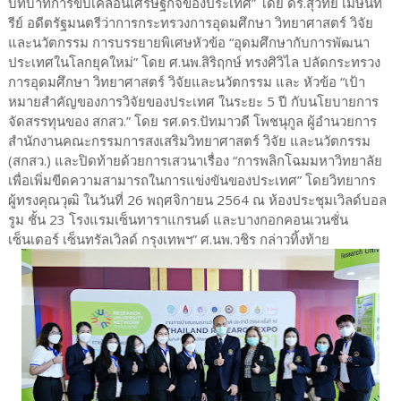
บทบาทการขับเคลื่อนเศรษฐกิจของประเทศ” โดย ดร.สุวิทย์ เมษินท
รีย์ อดีตรัฐมนตรีว่าการกระทรวงการอุดมศึกษา วิทยาศาสตร์ วิจัย
และนวัตกรรม การบรรยายพิเศษหัวข้อ “อุดมศึกษากับการพัฒนา
ประเทศในโลกยุคใหม่” โดย ศ.นพ.สิริฤกษ์ ทรงศิวิไล ปลัดกระทรวง
การอุดมศึกษา วิทยาศาสตร์ วิจัยและนวัตกรรม และ หัวข้อ “เป้า
หมายสำคัญของการวิจัยของประเทศ ในระยะ 5 ปี กับนโยบายการ
จัดสรรทุนของ สกสว.” โดย รศ.ดร.ปัทมาวดี โพชนุกูล ผู้อำนวยการ
สำนักงานคณะกรรมการสงเสริมวิทยาศาสตร์ วิจัย และนวัตกรรม
(สกสว.) และปิดท้ายด้วยการเสวนาเรื่อง “การพลิกโฉมมหาวิทยาลัย
เพื่อเพิ่มขีดความสามารถในการแข่งขันของประเทศ” โดยวิทยากร
ผู้ทรงคุณวุฒิ ในวันที่ 26 พฤศจิกายน 2564 ณ ห้องประชุมเวิลด์บอล
รูม ชั้น 23 โรงแรมเซ็นทาราแกรนด์ และบางกอกคอนเวนชั่น
เซ็นเตอร์ เซ็นทรัลเวิลด์ กรุงเทพฯ” ศ.นพ.วชิร กล่าวทิ้งท้าย