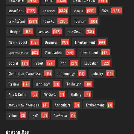
ไลฟ์สไตล์
(1472)
ธุรกิจ
(1329)
ผลิตภัณฑ์ใหม่
(767)
ท่องเที่ยว
(722)
ราชการ
(682)
สังคม
(510)
กีฬา
(498)
เทคโนโลยี
(287)
บันเทิง
(283)
Tourism
(195)
Lifestyle
(168)
เกษตร
(162)
การศึกษา
(136)
New Product
(119)
Business
(93)
Entertainment
(66)
อุตสาหกรรม
(63)
สิ่งแวดล้อม
(44)
Government
(42)
Social
(37)
Sport
(27)
รีวิว
(27)
Education
(22)
ศิลปะ และ วัฒนธรรม
(19)
Technology
(18)
Industry
(14)
Review
(14)
แกลเลอรี
(13)
ไลฟ์สไตล
(10)
Arts & Culture
(7)
วิดีทัศน์
(7)
Gallery
(4)
ศิลปะ และ วัฒนธรร
(4)
Agriculture
(3)
Environment
(3)
Video
(3)
ธุรกิ
(2)
ไลฟ์สไต
(1)
อ่านรายเดือน