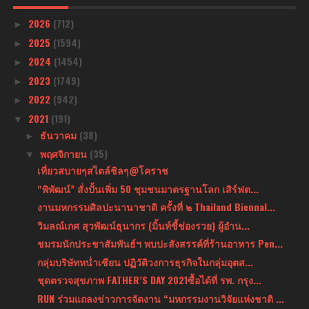
2026
(712)
►
2025
(1594)
►
2024
(1454)
►
2023
(1749)
►
2022
(942)
►
2021
(191)
▼
ธันวาคม
(38)
►
พฤศจิกายน
(35)
▼
เที่ยวสบายๆสไตล์ชิลๆ@โคราช
“พิพัฒน์” สั่งปั้นเพิ่ม 50 ชุมชนมาตรฐานโลก เสิร์ฟต...
งานมหกรรมศิลปะนานาชาติ ครั้งที่ ๒ Thailand Biennal...
วิมลณ์เกศ สุวพัฒน์ธุนากร (มิ้นท์ชี้ช่องรวย) ผู้อำน...
ชมรมนักประชาสัมพันธ์ฯ พบปะสังสรรค์ที่ร้านอาหาร Pen...
กลุ่มบริษัทหน่ำเซียน ปฏิวัติวงการธุรกิจในกลุ่มอุตส...
ชุดตรวจสุขภาพ FATHER’S DAY 2021ซื้อได้ที่ รพ. กรุง...
RUN ร่วมแถลงข่าวการจัดงาน “มหกรรมงานวิจัยแห่งชาติ ...