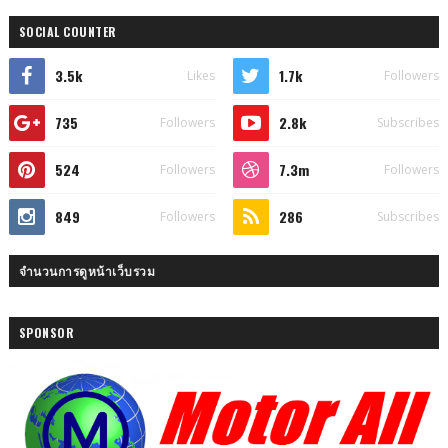
SOCIAL COUNTER
3.5k
1.7k
Likes
Followers
735
2.8k
Followers
Subscribes
524
7.3m
Followers
Followers
849
286
Followers
Subscribes
จำนวนการดูหน้าเว็บรวม
SPONSOR