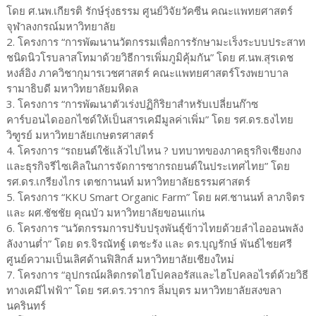
โดย ศ.นพ.เกียรติ รักษ์รุ่งธรรม ศูนย์วิจัยวัคซีน คณะแพทยศาสตร์
จุฬาลงกรณ์มหาวิทยาลัย
2. โครงการ “การพัฒนานวัตกรรมเพื่อการรักษามะเร็งระบบประสาท
ชนิดนิวโรบลาสโทมาด้วยวิธีการเพิ่มภูมิคุ้มกัน” โดย ศ.นพ.สุรเดช
หงส์อิง ภาควิชากุมารเวชศาสตร์ คณะแพทยศาสตร์โรงพยาบาล
รามาธิบดี มหาวิทยาลัยมหิดล
3. โครงการ “การพัฒนาตัวเร่งปฏิกิริยาสำหรับเปลี่ยนก๊าซ
คาร์บอนไดออกไซด์ให้เป็นสารเคมีมูลค่าเพิ่ม” โดย รศ.ดร.ธงไทย
วิฑูรย์ มหาวิทยาลัยเกษตรศาสตร์
4. โครงการ “รถยนต์ใช้แล้วไปไหน ? บทบาทของภาคธุรกิจเชียงกง
และธุรกิจรีไซเคิลในการจัดการซากรถยนต์ในประเทศไทย” โดย
รศ.ดร.เกรียงไกร เตชกานนท์ มหาวิทยาลัยธรรมศาสตร์
5. โครงการ “KKU Smart Organic Farm” โดย ผศ.ชานนท์ ลาภจิตร
และ ผศ.ชัชชัย คุณบัว มหาวิทยาลัยขอนแก่น
6. โครงการ “นวัตกรรมการปรับปรุงพันธุ์ข้าวไทยด้วยลำไอออนพลัง
ลังงานต่ำ” โดย ดร.จิรณัทฐ์ เตชะรัง และ ดร.บุญรักษ์ พันธ์ไชยศรี
ศูนย์ความเป็นเลิศด้านฟิสิกส์ มหาวิทยาลัยเชียงใหม่
7. โครงการ “อุปกรณ์ผลิตกรดไฮโปคลอรัสและไฮโปคลอไรต์ด้วยวิธี
ทางเคมีไฟฟ้า” โดย รศ.ดร.วรากร ลิ่มบุตร มหาวิทยาลัยสงขลา
นครินทร์