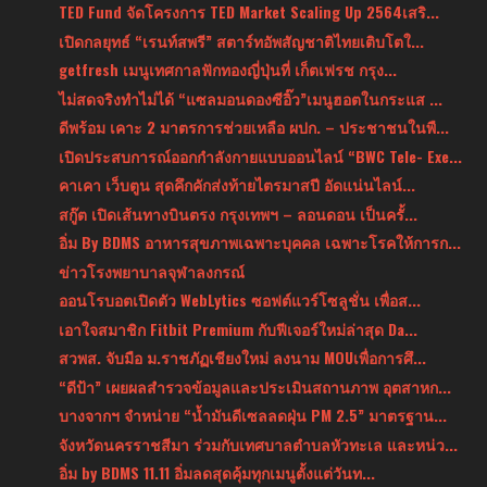
TED Fund จัดโครงการ TED Market Scaling Up 2564เสริ...
เปิดกลยุทธ์ “เรนท์สพรี” สตาร์ทอัพสัญชาติไทยเติบโตใ...
getfresh เมนูเทศกาลฟักทองญี่ปุ่นที่ เก็ตเฟรช กรุง...
ไม่สดจริงทำไม่ได้ “แซลมอนดองซีอิ๊ว”เมนูฮอตในกระแส ...
ดีพร้อม เคาะ 2 มาตรการช่วยเหลือ ผปก. – ประชาชนในพื...
เปิดประสบการณ์ออกกำลังกายแบบออนไลน์ “BWC Tele- Exe...
คาเคา เว็บตูน สุดคึกคักส่งท้ายไตรมาสปี อัดแน่นไลน์...
สกู๊ต เปิดเส้นทางบินตรง กรุงเทพฯ – ลอนดอน เป็นครั้...
อิ่ม By BDMS อาหารสุขภาพเฉพาะบุคคล เฉพาะโรคให้การก...
ข่าวโรงพยาบาลจุฬาลงกรณ์
ออนโรบอตเปิดตัว WebLytics ซอฟต์แวร์โซลูชั่น เพื่อส...
เอาใจสมาชิก Fitbit Premium กับฟีเจอร์ใหม่ล่าสุด Da...
สวพส. จับมือ ม.ราชภัฏเชียงใหม่ ลงนาม MOUเพื่อการศึ...
“ดีป้า” เผยผลสํารวจข้อมูลและประเมินสถานภาพ อุตสาหก...
บางจากฯ จำหน่าย “น้ำมันดีเซลลดฝุ่น PM 2.5” มาตรฐาน...
จังหวัดนครราชสีมา ร่วมกับเทศบาลตำบลหัวทะเล และหน่ว...
อิ่ม by BDMS 11.11 อิ่มลดสุดคุ้มทุกเมนูตั้งแต่วันท...