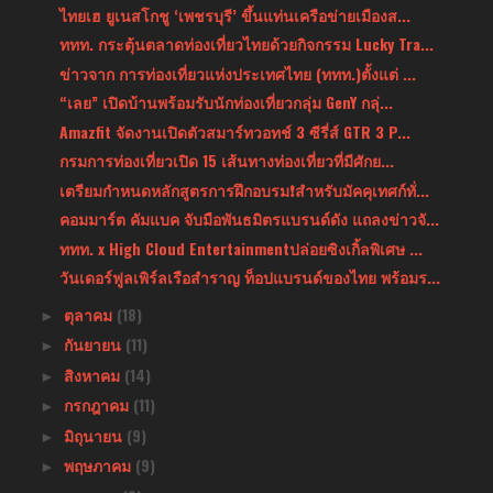
ไทยเฮ ยูเนสโกชู ‘เพชรบุรี’ ขึ้นแท่นเครือข่ายเมืองส...
ททท. กระตุ้นตลาดท่องเที่ยวไทยด้วยกิจกรรม Lucky Tra...
ข่าวจาก การท่องเที่ยวแห่งประเทศไทย (ททท.)ตั้งแต่ ...
“เลย” เปิดบ้านพร้อมรับนักท่องเที่ยวกลุ่ม GenY กลุ่...
Amazfit จัดงานเปิดตัวสมาร์ทวอทช์ 3 ซีรี่ส์ GTR 3 P...
กรมการท่องเที่ยวเปิด 15 เส้นทางท่องเที่ยวที่มีศักย...
เตรียมกำหนดหลักสูตรการฝึกอบรม❗️สำหรับมัคคุเทศก์ทั่...
คอมมาร์ต คัมแบค จับมือพันธมิตรแบรนด์ดัง แถลงข่าวจั...
ททท. x High Cloud Entertainmentปล่อยซิงเกิ้ลพิเศษ ...
วันเดอร์ฟูลเพิร์ลเรือสำราญ ท็อปแบรนด์ของไทย พร้อมร...
ตุลาคม
(18)
►
กันยายน
(11)
►
สิงหาคม
(14)
►
กรกฎาคม
(11)
►
มิถุนายน
(9)
►
พฤษภาคม
(9)
►