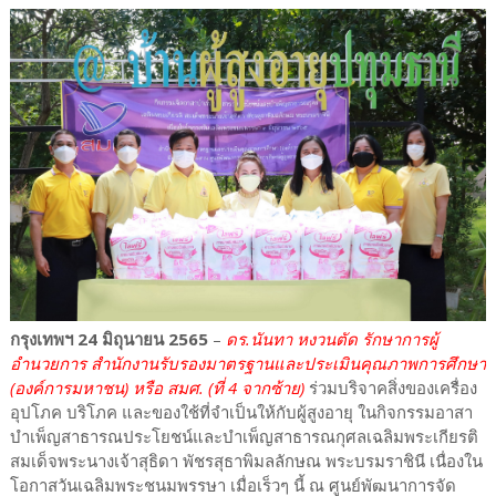
กรุงเทพฯ 24 มิถุนายน 2565
–
ดร.นันทา หงวนตัด รักษาการผู้
อำนวยการ สำนักงานรับรองมาตรฐานและประเมินคุณภาพการศึกษา
(องค์การมหาชน) หรือ สมศ. (ที่ 4 จากซ้าย)
ร่วมบริจาคสิ่งของเครื่อง
อุปโภค บริโภค และของใช้ที่จำเป็นให้กับผู้สูงอายุ ในกิจกรรมอาสา
บำเพ็ญสาธารณประโยชน์และบำเพ็ญสาธารณกุศลเฉลิมพระเกียรติ
สมเด็จพระนางเจ้าสุธิดา พัชรสุธาพิมลลักษณ พระบรมราชินี เนื่องใน
โอกาสวันเฉลิมพระชนมพรรษา เมื่อเร็วๆ นี้ ณ ศูนย์พัฒนาการจัด