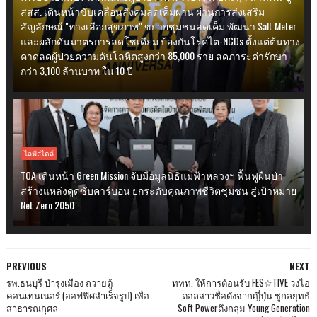
สสส. เดินหน้าขับเคลื่อนสังคมลดเค็มผ่าน ผ่านการส่งเสริม
สัญลักษณ์ "ทางเลือกสุขภาพ" ขยายชุมชนลดเค็ม พัฒนา Salt Meter
และผลักดันมาตรการลดโซเดียม ป้องกันโรคไต-NCDs ตั้งแต่ต้นทาง
คาดลดผู้ป่วยความดันโลหิตสูงกว่า 85,000 ราย ลดภาระค่ารักษา
กว่า 3,100 ล้านบาท ใน 10 ปี
ไลฟ์สไตล์
TOA เดินหน้า Green Mission จับมือมูลนิธิแม่ฟ้าหลวงฯ ฟื้นฟูผืนป่า
สร้างแหล่งดูดซับคาร์บอน ยกระดับคุณภาพชีวิตชุมชน สู่เป้าหมาย
Net Zero 2050
PREVIOUS
NEXT
รพ.ธนบุรี บำรุงเมือง ถวายตู้
ททท. ให้การต้อนรับ FES☆TIVE วงไอ
คอนเทนเนอร์ (ออฟฟิศสำเร็จรูป) เพื่อ
ดอลสาวชื่อดังจากญี่ปุ่น ชูกลยุทธ์
สาธารณกุศล
Soft Powerดึงกลุ่ม Young Generation