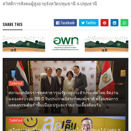
สวัสดิการสังคมผู้สูงอายุจังหวัดปทุมธานี จ.ปทุมธานี
Facebook
Twitter
SHARE THIS
ไลฟ์สไตล์
สถานเอกอัครราชทูตสาธารณรัฐเปรูประจำประเทศไทย จัดงาน
ฉลองครบรอบ 205 ปี วันประกาศอิสรภาพแห่งชาติ พร้อมชมการ
แสดงการเต้นรำพื้นเมืองเปรูและร่วมงานเลี้ยงต้อนรับ
ไลฟ์สไตล์
เครือข่ายลดบริโภคเค็ม ชี้ผู้ป่วยโรคไตเรื้อรังไทยทะลุ 1 ล้านคน ชู