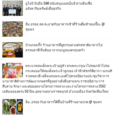
ยูโอบี จับมือ SAM สนับสนุนเอสเอ็มอี ผ่านสินเชื่อ
อสังหาริมทรัพย์เพื่อธุรกิจ
อิ่ม อร่อย สด สะอาดกับอาหารเช้าที่ร้านติ๋มซำหอเจี๊ยะ @
ชุมพร
บ้านกลมกิ๊ก ร้านอาหารที่ดูธรรมดาแต่รสชาติอาหารไม่
ธรรมดาที่เริ่มต้นมาจากเมนูของครอบครัว
พระบาทสมเด็จพระเจ้าอยู่หัว ทรงพระกรุณาโปรดเกล้าโปรด
กระหม่อมให้สมเด็จพระเจ้าลูกเธอ เจ้าฟ้าพัชรกิติยาภา นเรนทิ
ราเทพยวดี เสด็จแทนพระองค์ไปทรงเปิดงานประชุมวิชาการ
นานาชาติด้านการพัฒนาเกษตรที่สูงอย่างยั่งยืนตามพระราชปณิธาน การ
สืบสาน รักษา และต่อยอดงานโครงการหลวง และงานโครงการหลวง 2562
เฉลิมฉลองครบ 50 ปีณ อุทยานหลวงราชพฤกษ์ อำเภอเมือง จังหวัดเชียงใหม่
อิ่ม..อร่อย กับอาหารใต้พื้นบ้านที่ร้านยายปวด @ ชุมพร