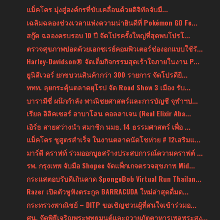
แม็คโคร มุ่งสู่องค์กรที่ขับเคลื่อนด้วยดิจิทัลจับมื...
เฉลิมฉลองช่วงเวลาแห่งความน่ายินดีที่ Pokémon GO Fe...
สกู๊ต ฉลองครบรอบ 10 ปี จัดโปรครั้งใหญ่ที่สุดพบโปรโ...
ตรวจสุขภาพปอดด้วยเอกซเรย์คอมพิวเตอร์ช่องอกแบบใช้รั...
Harley-Davidson® จัดเต็มกิจกรรมสุดเร้าใจภายในงาน P...
ยูนิลีเวอร์ ยกขบวนสินค้ากว่า 300 รายการ จัดโปรดียื...
ททท. ลุยกระตุ้นตลาดยุโรป จัด Road Show 3 เมือง รับ...
บารามีซี่ ผนึกกำลัง พาณิชยศาสตร์และการบัญชี จุฬาฯป...
เรียล อิลิคเซอร์ อาบาโลน คอลลาเจน (Real Elixir Aba...
เอิร์ธ สายสว่างนำ สมาชิก นมธ. 14 ธรรมศาสตร์ เพื่อ ...
แม็คโคร ชูสูตรสำเร็จ ในงานตลาดนัดโชห่วย # 12เสริมแ...
มาร์ดี คราฟท์ ร่วมออกบูธสร้างประสบการณ์ความคราฟต์ ...
รพ. กรุงเทพ จับมือ Shopee จัดแพ็กเกจตรวจสุขภาพ Mid...
กระแสตอบรับดีเกินคาด SpongeBob Virtual Run Thailan...
Razer เปิดตัวหูฟังตระกูล BARRACUDA ใหม่ล่าสุดดื่มด...
กระทรวงพาณิชย์ – DITP ขอเชิญชวนผู้ที่สนใจเข้าร่วมอ...
ศน. จัดพิธีเจริญพระพุทธมนต์และถวายภัตตาหารเพลพระสง...