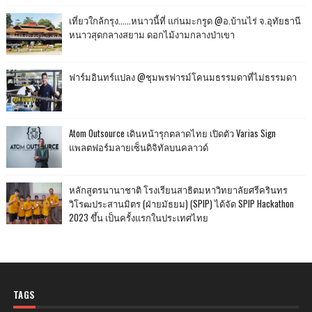
เที่ยวใกล้กรุง......หนาวนี้ที่ แก่นมะกรูด @อ.บ้านไร่ จ.อุทัยธานี
หนาวสุดกลางสยาม ดอกไม้งามกลางป่าเขา
ฟาร์มอินทร์แปลง @ชุมพรฟารม์โคนมธรรมดาที่ไม่ธรรมดา
Atom Outsource เดินหน้ารุกตลาดไทย เปิดตัว Varias Sign
แพลตฟอร์มลายเซ็นดิจิทัลบนคลาวด์
หลักสูตรนานาชาติ โรงเรียนสาธิตมหาวิทยาลัยศรีครินทร
วิโรฒประสานมิตร (ฝ่ายมัธยม) (SPIP) ได้จัด SPIP Hackathon
2023 ขึ้น เป็นครั้งแรกในประเทศไทย
TAGS