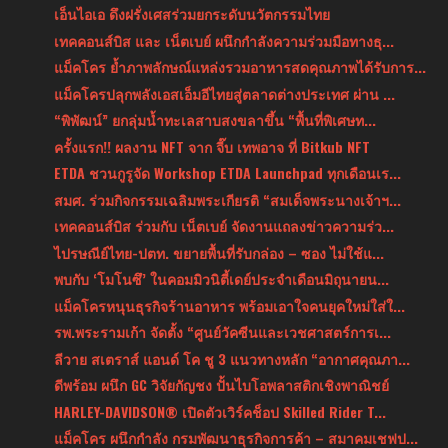
เอ็นไอเอ ดึงฝรั่งเศสร่วมยกระดับนวัตกรรมไทย
เทคคอนส์บิส และ เน็ตเบย์ ผนึกกำลังความร่วมมือทางธุ...
แม็คโคร ย้ำภาพลักษณ์แหล่งรวมอาหารสดคุณภาพได้รับการ...
แม็คโครปลุกพลังเอสเอ็มอีไทยสู่ตลาดต่างประเทศ ผ่าน ...
“พิพัฒน์” ยกลุ่มน้ำทะเลสาบสงขลาขึ้น “พื้นที่พิเศษท...
ครั้งแรก!! ผลงาน NFT จาก จี๊บ เทพอาจ ที่ Bitkub NFT
ETDA ชวนกูรูจัด Workshop ETDA Launchpad ทุกเดือนเร...
สมศ. ร่วมกิจกรรมเฉลิมพระเกียรติ “สมเด็จพระนางเจ้าฯ...
เทคคอนส์บิส ร่วมกับ เน็ตเบย์ จัดงานแถลงข่าวความร่ว...
ไปรษณีย์ไทย-ปตท. ขยายพื้นที่รับกล่อง – ซอง ไม่ใช้แ...
พบกับ ‘โมโนซึ’ ในคอมมิวนิตี้เดย์ประจำเดือนมิถุนายน...
แม็คโครหนุนธุรกิจร้านอาหาร พร้อมเอาใจคนยุคใหม่ใส่ใ...
รพ.พระรามเก้า จัดตั้ง “ศูนย์วัคซีนและเวชศาสตร์การเ...
ลีวาย สเตราส์ แอนด์ โค ชู 3 แนวทางหลัก “อากาศคุณภา...
ดีพร้อม ผนึก GC วิจัยกัญชง ปั้นไบโอพลาสติกเชิงพาณิชย์
HARLEY-DAVIDSON® เปิดตัวเวิร์คช็อป Skilled Rider T...
แม็คโคร ผนึกกำลัง กรมพัฒนาธุรกิจการค้า – สมาคมเชฟป...