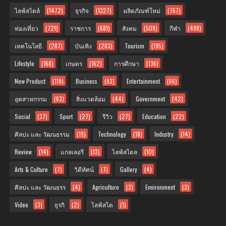
ไลฟ์สไตล์
(1472)
ธุรกิจ
(1327)
ผลิตภัณฑ์ใหม่
(767)
ท่องเที่ยว
(721)
ราชการ
(681)
สังคม
(509)
กีฬา
(498)
เทคโนโลยี
(287)
บันเทิง
(283)
Tourism
(195)
Lifestyle
(168)
เกษตร
(162)
การศึกษา
(136)
New Product
(119)
Business
(93)
Entertainment
(66)
อุตสาหกรรม
(63)
สิ่งแวดล้อม
(44)
Government
(42)
Social
(37)
Sport
(27)
รีวิว
(27)
Education
(22)
ศิลปะ และ วัฒนธรรม
(19)
Technology
(18)
Industry
(14)
Review
(14)
แกลเลอรี
(13)
ไลฟ์สไตล
(10)
Arts & Culture
(7)
วิดีทัศน์
(7)
Gallery
(4)
ศิลปะ และ วัฒนธรร
(4)
Agriculture
(3)
Environment
(3)
Video
(3)
ธุรกิ
(2)
ไลฟ์สไต
(1)