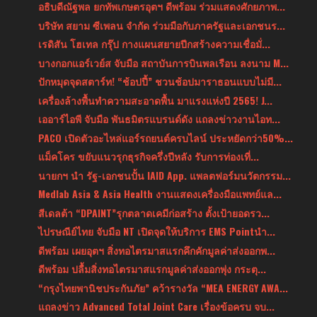
อธิบดีณัฐพล ยกทัพเกษตรอุตฯ ดีพร้อม ร่วมแสดงศักยภาพ...
บริษัท สยาม ซีเพลน จำกัด ร่วมมือกับภาครัฐและเอกชนร...
เรดิสัน โฮเทล กรุ๊ป กางแผนสยายปีกสร้างความเชื่อมั่...
บางกอกแอร์เวย์ส จับมือ สถาบันการบินพลเรือน ลงนาม M...
ปักหมุดจุดสตาร์ท! “ช้อปปี้” ชวนช้อปมาราธอนแบบไม่มี...
เครื่องล้างพื้นทำความสะอาดพื้น มาแรงแห่งปี 2565! J...
เออาร์ไอพี จับมือ พันธมิตรแบรนด์ดัง แถลงข่าวงานไอท...
PACO เปิดตัวอะไหล่แอร์รถยนต์ครบไลน์ ประหยัดกว่า50%...
แม็คโคร ขยับแนวรุกธุรกิจครึ่งปีหลัง รับการท่องเที่...
นายกฯ นำ รัฐ-เอกชนปั้น IAID App. แพลตฟอร์มนวัตกรรม...
Medlab Asia & Asia Health งานแสดงเครื่องมือแพทย์แล...
สีเดลต้า “DPAINT”รุกตลาดเคมีก่อสร้าง ตั้งเป้ายอดรว...
ไปรษณีย์ไทย จับมือ NT เปิดจุดให้บริการ EMS Pointนำ...
ดีพร้อม เผยอุตฯ สิ่งทอไตรมาสแรกคึกคักมูลค่าส่งออกพ...
ดีพร้อม ปลื้มสิ่งทอไตรมาสแรกมูลค่าส่งออกพุ่ง กระตุ...
“กรุงไทยพานิชประกันภัย” คว้ารางวัล “MEA ENERGY AWA...
แถลงข่าว Advanced Total Joint Care เรื่องข้อครบ จบ...