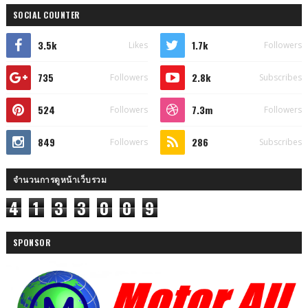
SOCIAL COUNTER
3.5k
1.7k
Likes
Followers
735
2.8k
Followers
Subscribes
524
7.3m
Followers
Followers
849
286
Followers
Subscribes
จำนวนการดูหน้าเว็บรวม
4
1
3
3
0
0
9
SPONSOR