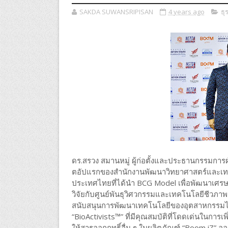
SAKDA SUWANSRIPISAN
4 years ago
ธุ
ดร.สรวง สมานหมู่ ผู้ก่อตั้งและประธานกรรมการฝ
ตอัปแรกของสำนักงานพัฒนาวิทยาศาสตร์และเทคโ
ประเทศไทยที่ได้นำ BCG Model เพื่อพัฒนาเศร
วิจัยกับศูนย์พันธุวิศวกรรมและเทคโนโลยีชีวภา
สนับสนุนการพัฒนาเทคโนโลยีของอุตสาหกรรมไท
“BioActivists™” ที่มีคุณสมบัติที่โดดเด่นในการ
ให้สารออกฤทธิ์อื่น ๆ ในผลิตภัณฑ์ “Boom iZ” ออก