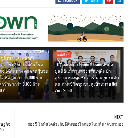
Facebook
Twitter
ลดบริโภคเค็ม ชี้ผู้ป่วยโรค
งไทยทะลุ 1 ล้านคน ชู สสส.
ขับเคลื่อนสังคมลดเค็มผ่าน
่งเสริมสัญลักษณ์ "ทาง
ขภาพ" ขยายชุมชนลดเค็ม
ไลฟ์สไตล์
lt Meter และผลักดัน
ลดโซเดียม ป้องกันโรค
TOA เดินหน้า Green Mission จับมือ
ตั้งแต่ต้นทาง คาดลดผู้ป่วย
มูลนิธิแม่ฟ้าหลวงฯ ฟื้นฟูผืนป่า
ลหิตสูงกว่า 85,000 ราย
สร้างแหล่งดูดซับคาร์บอน ยกระดับ
ารักษากว่า 3,100 ล้าน
คุณภาพชีวิตชุมชน สู่เป้าหมาย Net
0 ปี
Zero 2050
NEXT
รษฐกิจ
ส่อง 5 ไลฟ์สไตล์ระดับอีลิทของโลกยุคใหม่ที่น่าจับตามอง
ดับ