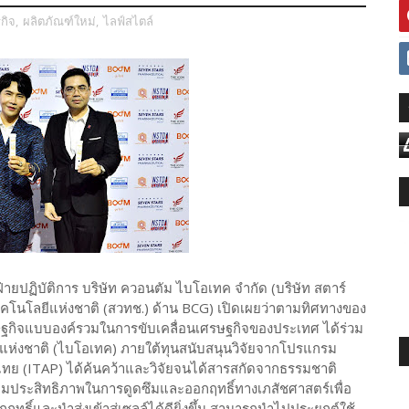
รกิจ
,
ผลิตภัณฑ์ใหม่
,
ไลฟ์สไตล์
่ายปฏิบัติการ บริษัท ควอนตัม ไบโอเทค จำกัด (บริษัท สตาร์
นโลยีแห่งชาติ (สวทช.) ด้าน BCG) เปิดเผยว่าตามทิศทางของ
ษฐกิจแบบองค์รวมในการขับเคลื่อนเศรษฐกิจของประเทศ ได้ร่วม
พแห่งชาติ (ไบโอเทค) ภายใต้ทุนสนับสนุนวิจัยจากโปรแกรม
ย (ITAP) ได้ค้นคว้าและวิจัยจนได้สารสกัดจากธรรมชาติ
เพิ่มประสิทธิภาพในการดูดซึมและออกฤทธิ์ทางเภสัชศาสตร์เพื่อ
ฤทธิ์และนำส่งเข้าสู่เซลล์ได้ดียิ่งขึ้น สามารถนำไปประยุกต์ใช้