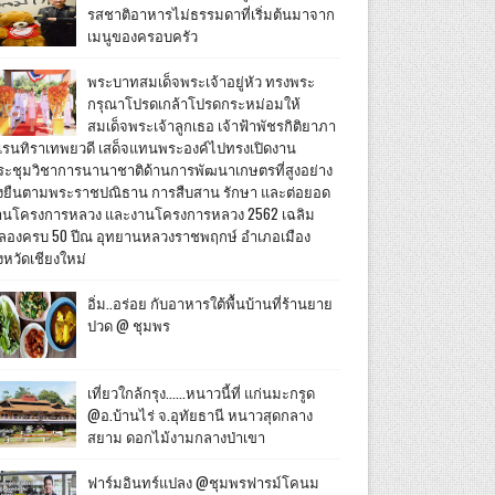
รสชาติอาหารไม่ธรรมดาที่เริ่มต้นมาจาก
เมนูของครอบครัว
พระบาทสมเด็จพระเจ้าอยู่หัว ทรงพระ
กรุณาโปรดเกล้าโปรดกระหม่อมให้
สมเด็จพระเจ้าลูกเธอ เจ้าฟ้าพัชรกิติยาภา
เรนทิราเทพยวดี เสด็จแทนพระองค์ไปทรงเปิดงาน
ระชุมวิชาการนานาชาติด้านการพัฒนาเกษตรที่สูงอย่าง
ั่งยืนตามพระราชปณิธาน การสืบสาน รักษา และต่อยอด
านโครงการหลวง และงานโครงการหลวง 2562 เฉลิม
ลองครบ 50 ปีณ อุทยานหลวงราชพฤกษ์ อำเภอเมือง
งหวัดเชียงใหม่
อิ่ม..อร่อย กับอาหารใต้พื้นบ้านที่ร้านยาย
ปวด @ ชุมพร
เที่ยวใกล้กรุง......หนาวนี้ที่ แก่นมะกรูด
@อ.บ้านไร่ จ.อุทัยธานี หนาวสุดกลาง
สยาม ดอกไม้งามกลางป่าเขา
ฟาร์มอินทร์แปลง @ชุมพรฟารม์โคนม