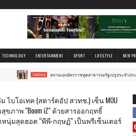
TECHNOLOGY
ENTERTAINMENT
SPORT
LIFESTYLE
NEW P
สถานเอกอัครราชทูตสาธารณรัฐเปรูประจำประเทศไทย จัดง
ไลฟ์สไตล์
ัม ไบโอเทค (สตาร์ตอัป สวทช.) เซ็น MOU
สุขภาพ “Boom iZ” ด้วยสารออกฤทธิ์
าหนุ่มสุดฮอต “พีพี-กฤษฏ์” เป็นพรีเซ็นเตอร์