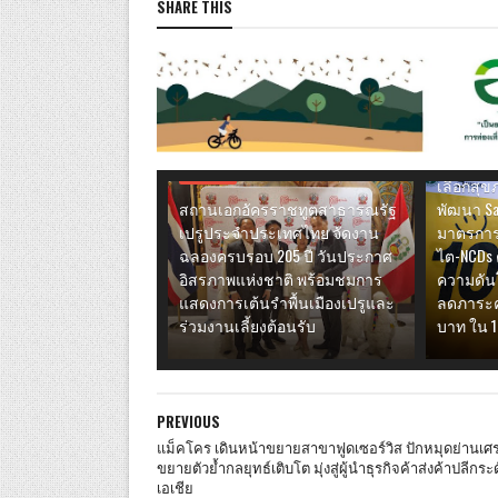
SHARE THIS
ไลฟ์สไตล์
เครือข่าย
ไตเรื้อรั
เดินหน้า
ผ่านการส
ไลฟ์สไตล์
เลือกสุ
สถานเอกอัครราชทูตสาธารณรัฐ
พัฒนา Sa
เปรูประจำประเทศไทย จัดงาน
มาตรการ
ฉลองครบรอบ 205 ปี วันประกาศ
ไต-NCDs 
อิสรภาพแห่งชาติ พร้อมชมการ
ความดันโ
แสดงการเต้นรำพื้นเมืองเปรูและ
ลดภาระค่
ร่วมงานเลี้ยงต้อนรับ
บาท ใน 1
PREVIOUS
แม็คโคร เดินหน้าขยายสาขาฟูดเซอร์วิส ปักหมุดย่านเศ
ขยายตัวย้ำกลยุทธ์เติบโต มุ่งสู่ผู้นำธุรกิจค้าส่งค้าปลีกระ
เอเชีย