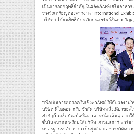
เป็นสารออกฤทธิ์สำคัญในผลิตภัณฑ์เสริมอาหารเม็ดฟ
รางวัลเหรียญทองจากงาน “International Exhibi
บริษัทฯ ได้จดสิทธิบัตร กับกรมทรัพย์สินทางปัญญ
“เพื่อเป็นการต่อยอดในเชิงพาณิชย์ให้กับผลงานวิ
บริษัท ดิไอคอน กรุ๊ป จำกัด บริษัทหนึ่งเดียวของ
สำคัญในผลิตภัณฑ์เสริมอาหารชนิดเม็ดฟู่ ภายใต้แ
ขึ้นในอนาคต พร้อมให้บริษัท เซเว่นสตาร์ ฟาร์มาซ
มาตรฐานระดับสากล เป็นผู้ผลิต และภายใต้ความร่ว