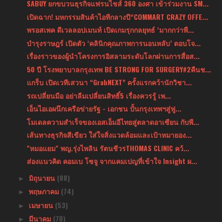
SABUY ยกขบวนธุรกิจแฟรนไชส์ 360 องศา เข้าร่วมงาน SM...
เปิดฉาก! มหกรรมสินค้าไอทีกลางปี“COMMART CRAZY OFFE...
พรอสเพค ดีเวลลอปเมนท์ เปิดเกมรุกกลยุทธ์ ‘มากกว่าพื...
บำรุงราษฎร์ เปิดตัว ‘คลินิกคุณภาพการนอนหลับ’ ตอบโจ...
เรื่องราวของผู้นำโครงการอิสลามระดับโลกผ่านการสื่อส...
50 ปี โรงพยาบาลกรุงเทพ BE STRONG FOR SURGERY#2คืนช...
แกร็บ เปิดเวทีเสวนา “GrabNEXT” ครั้งแรกคว้านักวิชา...
รถเปลี่ยนมือ อย่าลืมเปลี่ยนสิทธิ์5 เรื่องควรรู้ เพ...
เอ็นไอเอผนึกเครือข่ายรัฐ - เอกชน ปั้นกรุงเทพฯสู่ฟู...
โมเดลความสำเร็จของเอสเอ็มอีไทยสู่ตลาดอาเซียน กับพี...
เส้นทางธุรกิจสีเขียว ใส่ใจสิ่งแวดล้อมและเป้าหมายอง...
"หมอแยม" พญ.รุ่งไพลิน รัตนชีวรTHOMAS CLINIC คว้...
ส่องแนวคิด คอมเบ โซจู จากแคมเปญที่เข้าใจ Insight ผ...
มิถุนายน
(88)
►
พฤษภาคม
(74)
►
เมษายน
(53)
►
มีนาคม
(70)
►