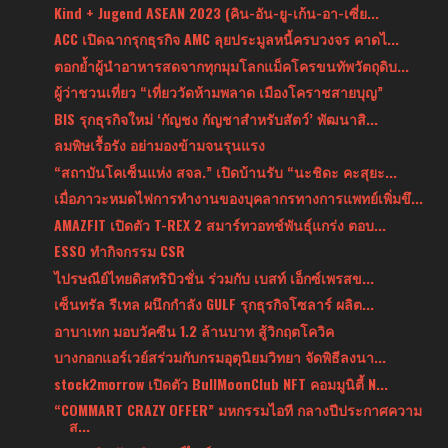
Kind + Jugend ASEAN 2023 (คิน-อัน-ยู-เก้น-อา-เซี่ย...
ACC เปิดฉากรุกธุรกิจ AMC ลุยประมูลหนี้ครบวงจร คาดไ...
ตอกย้ำผู้นำอาหารสดจากทุกมุมโลกแม็คโครขนทัพวัตถุดิบ...
ผู้ว่าชวนเที่ยว “เที่ยววัดห้ามพลาด เมืองโคราชสายบุญ”
BIS รุกธุรกิจใหม่ ‘กัญชง กัญชาสำหรับสัตว์’ พัฒนาสิ...
ลมพิษเรื้อรัง อย่ามองข้ามจนรุนแรง
“สถาบันโคเซ็นแห่ง สจล.” เปิดบ้านรับ “นะชิดะ คะสุยะ...
เมื่อภาวะหมดไฟการทำงานของบุคลากรทางการแพทย์เพิ่มขึ...
AMAZFIT เปิดตัว T-REX 2 สมาร์ทวอทช์พันธุ์แกร่ง ตอบ...
ESSO ทำกิจกรรม CSR
ไปรษณีย์ไทยดิสทริบิวชั่น ร่วมกับ เบสท์ เอ็กซ์เพรสข...
เซ็นทรัล รีเทล ผนึกกำลัง GULF รุกธุรกิจโซลาร์ ผลิต...
อาบาเทก มอบวัคซีน 1.2 ล้านบาท สู้วิกฤตโควิค
บางกอกแอร์เวย์สร่วมกับกรมอุตุนิยมวิทยา จัดพิธีลงนา...
stock2morrow เปิดตัว BulIMoonClub NFT คอมมูนิตี้ N...
“COMMART CRAZY OFFER” มหกรรมไอที กลางปีประกาศความ
ส...