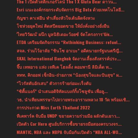
The 1 เปิดตัวสติกเกอร์ไลน์ The 1 X Gluta Bear ดาวน...
Esri แนะองค์กรยกระดับจัดการ Big Data ด้วยเทคโนโลยี...
กัญชา คาเฟอีน ทำเสี่ยงหัวใจเต้นผิดจังหวะ
โชห่วยยุคใหม่ ติดสปีดยอดขาย ให้มั่งคั่งอย่างยั่งยืน
'ไทยวิวัฒน์' ผนึก มูลนิธิเดอะว้อยซ์ จัดโครงการ‘Giv...
ETDA เตรียมจัดกิจกรรม “Rethinking Business: refuel...
สจล. ร่วมไว้อาลัย “ชินโซ อาเบะ” อดีตนายกรัฐมนตรีญี...
SKAL International Bangkok จัดงานเลี้ยงสังสรรค์ประ...
จี๊บ เทพอาจ แห่ง เจทีเค โฮลดิ้ง คอมพานี ลิมิเต็ด ท...
ททท. คิกออฟ เช็กอิน-ถ่ายภาพ “น้องสุขใจและปันสุข” ผ...
“ไวรัสตับอักเสบ” ตัวการร้ายก่อมะเร็งตับ
“ซิตี้แบงก์” นำเสนอดิจิทัลแบงก์กิ้งโซลูชัน เพื่อลู...
วธ. นำเทียนพรรษาไปถวายพระอารามหลวง 10 วัด พร้อมเชิ...
การประกวด Miss Earth Thailand 2022
ทีเคพาร์ค จับมือ UNDP ขยายความร่วมมือ ผลักดันเยาว...
เปิดตัว Car Hero ศูนย์บริการซื้อขายรถมือสองครบวงจร...
NIANTIC, NBA และ NBPA จับมือกันเปิดตัว “NBA ALL-WO...