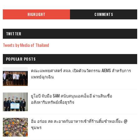
HIGHLIGHT
COMMENTS
TWITTER
Tweets by Media of Thailand
POPULAR POSTS
คณะแพทยศาสตร์ สจล. เปิดตัวนวัตกรรม AIEMS สำหรับการ
แพทย์ฉุกเฉิน
ยูโอบี จับมือ SAM สนับสนุนเอสเอ็มอี ผ่านสินเชื่อ
อสังหาริมทรัพย์เพื่อธุรกิจ
อิ่ม อร่อย สด สะอาดกับอาหารเช้าที่ร้านติ๋มซำหอเจี๊ยะ @
ชุมพร