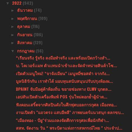
2022
(942)
▼
ธันวาคม
(74)
►
พฤศจิกายน
(109)
►
ตุลาคม
(116)
►
กันยายน
(106)
►
สิงหาคม
(129)
►
กรกฎาคม
(56)
▼
“เรียนจริง รู้จริง ลงมือทำจริง และพร้อมเปิดกว้างสำ...
บ. โคเวอร์เเมท ตัวเเทนนำเข้าเเละจัดจำหน่ายสินค้าโซ...
เปิดตัวเมนูใหม่! “จาจังเมียน” เมนูหมี่ซอสดำ จากกัง...
มูลนิธิรักกัน เราทำได้ มอบทุนสนับสนุนปรับปรุงห้องผ...
DPAINT จับมือคู่ค้าท้องถิ่น ขยายช่องทาง CLMV บุกตล...
เอปสันเปิดตัวเครื่องพิมพ์ POS รุ่นใหม่ตอกย้ำผู้นำต...
ฟังคอนเสริ์ตจากศิลปินดังในศึกฟุตบอลการกุศล เมืองทอ...
งานเปิดตัว "แถวตรง แสบอีหลี" ภาพยนตร์แนวสนุก ตลกขบ...
"เมืองทอง - บียู"ร่วมแถลงจัดศึกการกุศลเพื่อนักกีฬา...
สสท. จัดงาน วัน “ พระบิดาแห่งการสหกรณ์ไทย ” ประจำป...