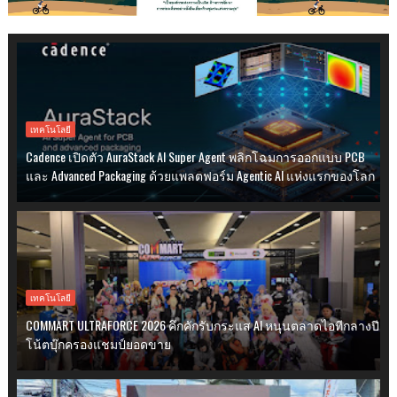
เทคโนโลยี
Cadence เปิดตัว AuraStack AI Super Agent พลิกโฉมการออกแบบ PCB
และ Advanced Packaging ด้วยแพลตฟอร์ม Agentic AI แห่งแรกของโลก
เทคโนโลยี
COMMART ULTRAFORCE 2026 คึกคักรับกระแส AI หนุนตลาดไอทีกลางปี
โน้ตบุ๊กครองแชมป์ยอดขาย