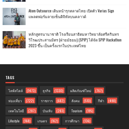
Atom Outsource เดินหน้ารุกตลาดไทย เปิดตัว Varias Sign
แพลตฟอร์มลายเซ็นดิจิทัลบนคลาวด์
หลักสูตรนานาชาติ โรงเรียนสาธิตมหาวิทยาลัยศรีครินทร
วิโรฒประสานมิตร (ฝ่ายมัธยม) (SPIP) ได้จัด SPIP Hackathon
2023 ขึ้น เป็นครั้งแรกในประเทศไทย
TAGS
ไลฟ์สไตล์
(1473)
ธุรกิจ
(1330)
ผลิตภัณฑ์ใหม่
(767)
ท่องเที่ยว
(722)
ราชการ
(682)
สังคม
(510)
กีฬา
(498)
เทคโนโลยี
(287)
บันเทิง
(283)
Tourism
(195)
Lifestyle
(168)
เกษตร
(162)
การศึกษา
(136)