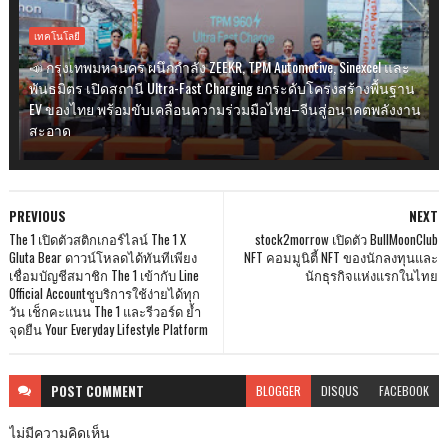
เทคโนโลยี
📣 กรุงเทพมหานคร ผนึกกำลัง ZEEKR, TPM Automotive, Sinexcel และ
พันธมิตร เปิดสถานี Ultra-Fast Charging ยกระดับโครงสร้างพื้นฐาน
EV ของไทย พร้อมขับเคลื่อนความร่วมมือไทย–จีนสู่อนาคตพลังงาน
สะอาด
PREVIOUS
NEXT
The 1 เปิดตัวสติกเกอร์ไลน์ The 1 X
stock2morrow เปิดตัว BulIMoonClub
Gluta Bear ดาวน์โหลดได้ทันทีเพียง
NFT คอมมูนิตี้ NFT ของนักลงทุนและ
เชื่อมบัญชีสมาชิก The 1 เข้ากับ Line
นักธุรกิจแห่งแรกในไทย
Official Accountชูบริการใช้ง่ายได้ทุก
วัน เช็กคะแนน The 1 และรีวอร์ด ย้ำ
จุดยืน Your Everyday Lifestyle Platform
POST
COMMENT
BLOGGER
DISQUS
FACEBOOK
ไม่มีความคิดเห็น