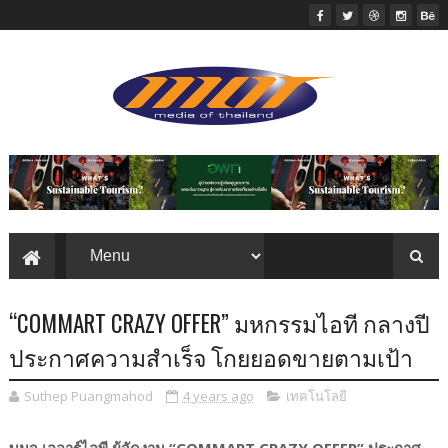
“COMMART CRAZY OFFER” มหกรรมไอที กลางปี
ประกาศความสำเร็จ โกยยอดขายตามเป้า
Suthep Puangmahod
4 years ago
เทคโนโลยี
บมจ.เออาร์ไอพี ผู้จัดงาน “COMMART CRAZY OFFER” ประกาศ