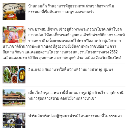
บ้านกลมกิ๊ก ร้านอาหารที่ดูธรรมดาแต่รสชาติอาหารไม่
ธรรมดาที่เริ่มต้นมาจากเมนูของครอบครัว
พระบาทสมเด็จพระเจ้าอยู่หัว ทรงพระกรุณาโปรดเกล้าโปรด
กระหม่อมให้สมเด็จพระเจ้าลูกเธอ เจ้าฟ้าพัชรกิติยาภา นเรนทิ
ราเทพยวดี เสด็จแทนพระองค์ไปทรงเปิดงานประชุมวิชาการ
นานาชาติด้านการพัฒนาเกษตรที่สูงอย่างยั่งยืนตามพระราชปณิธาน การ
สืบสาน รักษา และต่อยอดงานโครงการหลวง และงานโครงการหลวง 2562
เฉลิมฉลองครบ 50 ปีณ อุทยานหลวงราชพฤกษ์ อำเภอเมือง จังหวัดเชียงใหม่
อิ่ม..อร่อย กับอาหารใต้พื้นบ้านที่ร้านยายปวด @ ชุมพร
เที่ยวใกล้กรุง......หนาวนี้ที่ แก่นมะกรูด @อ.บ้านไร่ จ.อุทัยธานี
หนาวสุดกลางสยาม ดอกไม้งามกลางป่าเขา
ฟาร์มอินทร์แปลง @ชุมพรฟารม์โคนมธรรมดาที่ไม่ธรรมดา