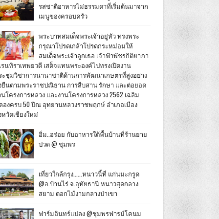
รสชาติอาหารไม่ธรรมดาที่เริ่มต้นมาจาก
เมนูของครอบครัว
พระบาทสมเด็จพระเจ้าอยู่หัว ทรงพระ
กรุณาโปรดเกล้าโปรดกระหม่อมให้
สมเด็จพระเจ้าลูกเธอ เจ้าฟ้าพัชรกิติยาภา
เรนทิราเทพยวดี เสด็จแทนพระองค์ไปทรงเปิดงาน
ระชุมวิชาการนานาชาติด้านการพัฒนาเกษตรที่สูงอย่าง
ั่งยืนตามพระราชปณิธาน การสืบสาน รักษา และต่อยอด
านโครงการหลวง และงานโครงการหลวง 2562 เฉลิม
ลองครบ 50 ปีณ อุทยานหลวงราชพฤกษ์ อำเภอเมือง
งหวัดเชียงใหม่
อิ่ม..อร่อย กับอาหารใต้พื้นบ้านที่ร้านยาย
ปวด @ ชุมพร
เที่ยวใกล้กรุง......หนาวนี้ที่ แก่นมะกรูด
@อ.บ้านไร่ จ.อุทัยธานี หนาวสุดกลาง
สยาม ดอกไม้งามกลางป่าเขา
ฟาร์มอินทร์แปลง @ชุมพรฟารม์โคนม