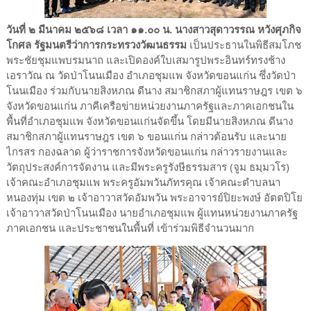
วันที่ ๒ มีนาคม ๒๕๖๘ เวลา ๑๑.๐๐ น. นางสาวสุดาวรรณ หวังศุภกิจ
โกศล รัฐมนตรีว่าการกระทรวงวัฒนธรรม
เป็นประธานในพิธีสมโภช
พระชัยชุมแพบรมนาถ และเปิดองค์ใบเสมารูปพระอินทร์ทรงช้าง
เอราวัณ ณ วัดป่าโนนเมือง อำเภอชุมแพ จังหวัดขอนแก่น ซึ่งวัดป่า
โนนเมือง ร่วมกับนายสิงหภณ ดีนาง สมาชิกสภาผู้แทนราษฎร เขต ๖
จังหวัดขอนแก่น ภาคีเครือข่ายหน่วยงานภาครัฐและภาคเอกชนใน
พื้นที่อำเภอชุมแพ จังหวัดขอนแก่นจัดขึ้น โดยมีนายสิงหภณ ดีนาง
สมาชิกสภาผู้แทนราษฎร เขต ๖ ขอนแก่น กล่าวต้อนรับ และนาย
ไกรสร กองฉลาด ผู้ว่าราชการจังหวัดขอนแก่น กล่าวรายงานและ
วัตถุประสงค์การจัดงาน และมีพระครูรังษีธรรมสาร (จูม ธมฺมวโร)
เจ้าคณะอำเภอชุมแพ พระครูอัมพวันภัทรคุณ เจ้าคณะตำบลนา
หนองทุ่ม เขต ๒ เจ้าอาวาสวัดอัมพวัน พระอาจารย์ปิยะพงษ์ อัตตปิโย
เจ้าอาวาสวัดป่าโนนเมือง นายอำเภอชุมแพ ผู้แทนหน่วยงานภาครัฐ
ภาคเอกชน และประชาชนในพื้นที่ เข้าร่วมพิธีจำนวนมาก