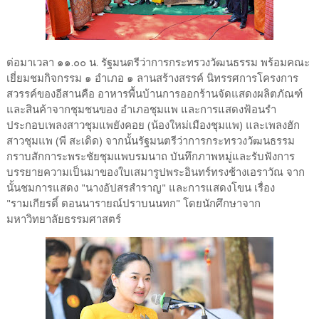
ต่อมาเวลา ๑๑.๐๐ น. รัฐมนตรีว่าการกระทรวงวัฒนธรรม พร้อมคณะ
เยี่ยมชมกิจกรรม ๑ อำเภอ ๑ ลานสร้างสรรค์ นิทรรศการโครงการ
สวรรค์ของอีสานคือ อาหารพื้นบ้านการออกร้านจัดแสดงผลิตภัณฑ์
และสินค้าจากชุมชนของ อำเภอชุมแพ และการแสดงฟ้อนรำ
ประกอบเพลงสาวชุมแพยังคอย (น้องใหม่เมืองชุมแพ) และเพลงฮัก
สาวชุมแพ (พี สะเดิด) จากนั้นรัฐมนตรีว่าการกระทรวงวัฒนธรรม
กราบสักการะพระชัยชุมแพบรมนาถ บันทึกภาพหมู่และรับฟังการ
บรรยายความเป็นมาของใบเสมารูปพระอินทร์ทรงช้างเอราวัณ จาก
นั้นชมการแสดง "นางอัปสรสำราญ" และการแสดงโขน เรื่อง
"รามเกียรติ์ ตอนนารายณ์ปราบนนทก" โดยนักศึกษาจาก
มหาวิทยาลัยธรรมศาสตร์