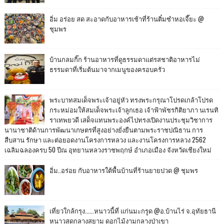
อิ่ม อร่อย สด สะอาดกับอาหารเช้าที่ร้านติ๋มซำหอเจี๊ยะ @
ชุมพร
บ้านกลมกิ๊ก ร้านอาหารที่ดูธรรมดาแต่รสชาติอาหารไม่
ธรรมดาที่เริ่มต้นมาจากเมนูของครอบครัว
พระบาทสมเด็จพระเจ้าอยู่หัว ทรงพระกรุณาโปรดเกล้าโปรด
กระหม่อมให้สมเด็จพระเจ้าลูกเธอ เจ้าฟ้าพัชรกิติยาภา นเรนทิ
ราเทพยวดี เสด็จแทนพระองค์ไปทรงเปิดงานประชุมวิชาการ
นานาชาติด้านการพัฒนาเกษตรที่สูงอย่างยั่งยืนตามพระราชปณิธาน การ
สืบสาน รักษา และต่อยอดงานโครงการหลวง และงานโครงการหลวง 2562
เฉลิมฉลองครบ 50 ปีณ อุทยานหลวงราชพฤกษ์ อำเภอเมือง จังหวัดเชียงใหม่
อิ่ม..อร่อย กับอาหารใต้พื้นบ้านที่ร้านยายปวด @ ชุมพร
เที่ยวใกล้กรุง......หนาวนี้ที่ แก่นมะกรูด @อ.บ้านไร่ จ.อุทัยธานี
หนาวสุดกลางสยาม ดอกไม้งามกลางป่าเขา