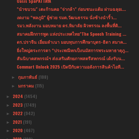
Oasis SpaPATTAYA
"นำขบวน" เตะก้านคอ "จ่ากล้า" ก่อนชนะแต้ม ผ่านฉลุยเ...
งดงาม “พลภูมิ” ผู้ช่วย รมต.วัฒนธรรม นั่งช้างนำริ้ว...
รมว.พลังงาน มอบหมาย ดร.หิมาลัย ผิวพรรณ ลงพื้นที่ติ...
สมาคมฝึกการพูด แห่งประเทศไทย"The Speech Training ...
ดร.ปราจีน เอี่ยมลำเนา มอบทุนการศึกษาบุตร-ธิดา สมาค...
ยิ่งใหญ่ตระการตา “ประเพณีหกเป็งนมัสการพระมหาธาตุภู...
สันนิบาตสหกรณ์ฯ ส่งเสริมศักยภาพสตรีสหกรณ์ เด้งรับน...
Commart Unlock 2025 เปิดปีกับความอลังการสินค้าไอที...
กุมภาพันธ์
(108)
►
มกราคม
(115)
►
2024
(1454)
►
2023
(1749)
►
2022
(942)
►
2021
(191)
►
2020
(467)
►
2019
(199)