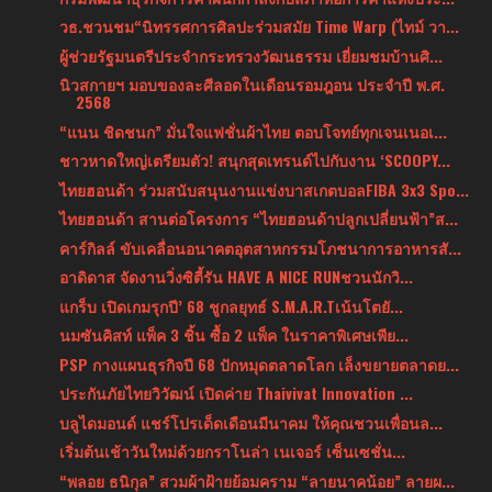
วธ.ชวนชม“นิทรรศการศิลปะร่วมสมัย Time Warp (ไทม์ วา...
ผู้ช่วยรัฐมนตรีประจำกระทรวงวัฒนธรรม เยี่ยมชมบ้านศิ...
นิวสกายฯ มอบของละศีลอดในเดือนรอมฎอน ประจำปี พ.ศ.
2568
“แนน ชิดชนก” มั่นใจแฟชั่นผ้าไทย ตอบโจทย์ทุกเจนเนอเ...
ชาวหาดใหญ่เตรียมตัว! สนุกสุดเทรนด์ไปกับงาน ‘SCOOPY...
ไทยฮอนด้า ร่วมสนับสนุนงานแข่งบาสเกตบอลFIBA 3x3 Spo...
ไทยฮอนด้า สานต่อโครงการ “ไทยฮอนด้าปลูกเปลี่ยนฟ้า”ส...
คาร์กิลล์ ขับเคลื่อนอนาคตอุตสาหกรรมโภชนาการอาหารสั...
อาดิดาส จัดงานวิ่งซิตี้รัน HAVE A NICE RUNชวนนักวิ...
แกร็บ เปิดเกมรุกปี’ 68 ชูกลยุทธ์ S.M.A.R.Tเน้นโตยั...
นมซันคิสท์ แพ็ค 3 ชิ้น ซื้อ 2 แพ็ค ในราคาพิเศษเพีย...
PSP กางแผนธุรกิจปี 68 ปักหมุดตลาดโลก เล็งขยายตลาดย...
ประกันภัยไทยวิวัฒน์ เปิดค่าย Thaivivat Innovation ...
บลูไดมอนด์ แชร์โปรเด็ดเดือนมีนาคม ให้คุณชวนเพื่อนล...
เริ่มต้นเช้าวันใหม่ด้วยกราโนล่า เนเจอร์ เซ็นเซชั่น...
“พลอย ธนิกุล” สวมผ้าฝ้ายย้อมคราม “ลายนาคน้อย” ลายผ...