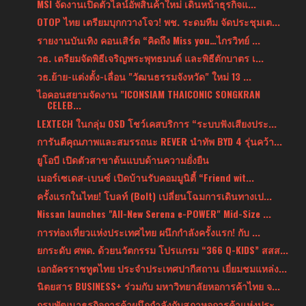
MSI จัดงานเปิดตัวไลน์อัพสินค้าใหม่ เดินหน้าธุรกิจแ...
OTOP ไทย เตรียมบุกกวางโจว! พช. ระดมทีม จัดประชุมเต...
รายงานบันเทิง คอนเสิร์ต “คิดถึง Miss you…ไกรวิทย์ ...
วธ. เตรียมจัดพิธีเจริญพระพุทธมนต์ และพิธีตักบาตร เ...
วธ.ย้าย-แต่งตั้ง-เลื่อน "วัฒนธรรมจังหวัด" ใหม่ 13 ...
ไอคอนสยามจัดงาน "ICONSIAM THAICONIC SONGKRAN
CELEB...
LEXTECH ในกลุ่ม OSD โชว์เคสบริการ “ระบบฟังเสียงประ...
การันตีคุณภาพและสมรรถนะ REVER นำทัพ BYD 4 รุ่นคว้า...
ยูโอบี เปิดตัวสาขาต้นแบบด้านความยั่งยืน
เมอร์เซเดส-เบนซ์ เปิดบ้านรับคอมมูนิตี้ “Friend wit...
ครั้งแรกในไทย! โบลท์ (Bolt) เปลี่ยนโฉมการเดินทางเป...
Nissan launches "All-New Serena e-POWER" Mid-Size ...
การท่องเที่ยวแห่งประเทศไทย ผนึกกำลังครั้งแรก! กับ ...
ยกระดับ ศพด. ด้วยนวัตกรรม โปรแกรม “366 Q-KIDS” สสส...
เอกอัครราชทูตไทย ประจำประเทศปากีสถาน เยี่ยมชมแหล่ง...
นิตยสาร BUSINESS+ ร่วมกับ มหาวิทยาลัยหอการค้าไทย จ...
กรมพัฒนาธุรกิจการค้าผนึกกำลังกับสภาหอการค้าแห่งประ...