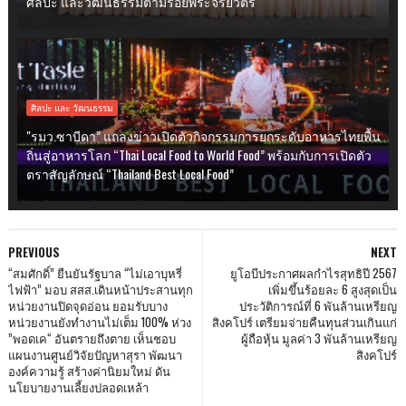
ศิลปะ และวัฒนธรรมตามรอยพระจริยวัตร
ศิลปะ และ วัฒนธรรม
"รมว.ซาบีดา” แถลงข่าวเปิดตัวกิจกรรมการยกระดับอาหารไทยพื้น
ถิ่นสู่อาหารโลก “Thai Local Food to World Food” พร้อมกับการเปิดตัว
ตราสัญลักษณ์ “Thailand Best Local Food”
PREVIOUS
NEXT
“สมศักดิ์” ยืนยันรัฐบาล “ไม่เอาบุหรี่
ยูโอบีประกาศผลกำไรสุทธิปี 2567
ไฟฟ้า” มอบ สสส.เดินหน้าประสานทุก
เพิ่มขึ้นร้อยละ 6 สูงสุดเป็น
หน่วยงานปิดจุดอ่อน ยอมรับบาง
ประวัติการณ์ที่ 6 พันล้านเหรียญ
หน่วยงานยังทำงานไม่เต็ม 100% ห่วง
สิงคโปร์ เตรียมจ่ายคืนทุนส่วนเกินแก่
”พอดเค“ อันตรายถึงตาย เห็นชอบ
ผู้ถือหุ้น มูลค่า 3 พันล้านเหรียญ
แผนงานศูนย์วิจัยปัญหาสุรา พัฒนา
สิงคโปร์
องค์ความรู้ สร้างค่านิยมใหม่ ดัน
นโยบายงานเลี้ยงปลอดเหล้า