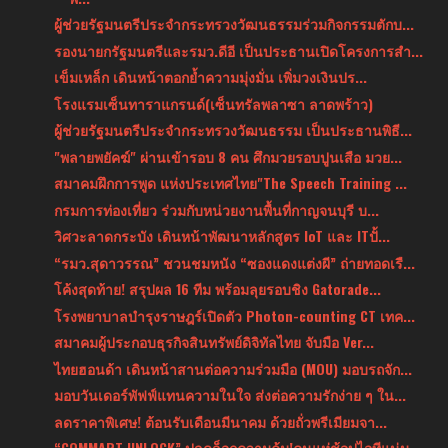
ผู้ช่วยรัฐมนตรีประจำกระทรวงวัฒนธรรมร่วมกิจกรรมตักบ...
รองนายกรัฐมนตรีและรมว.ดีอี เป็นประธานเปิดโครงการสำ...
เข็มเหล็ก เดินหน้าตอกย้ำความมุ่งมั่น เพิ่มวงเงินปร...
โรงแรมเซ็นทาราแกรนด์(เซ็นทรัลพลาซา ลาดพร้าว)
ผู้ช่วยรัฐมนตรีประจำกระทรวงวัฒนธรรม เป็นประธานพิธี...
"พลายพยัคฆ์" ผ่านเข้ารอบ 8 คน ศึกมวยรอบปูนเสือ มวย...
สมาคมฝึกการพูด แห่งประเทศไทย"The Speech Training ...
กรมการท่องเที่ยว ร่วมกับหน่วยงานพื้นที่กาญจนบุรี บ...
วิศวะลาดกระบัง เดินหน้าพัฒนาหลักสูตร IoT และ ITปั้...
“รมว.สุดาวรรณ” ชวนชมหนัง “ซองแดงแต่งผี” ถ่ายทอดเรื...
โค้งสุดท้าย! สรุปผล 16 ทีม พร้อมลุยรอบชิง Gatorade...
โรงพยาบาลบำรุงราษฎร์เปิดตัว Photon-counting CT เทค...
สมาคมผู้ประกอบธุรกิจสินทรัพย์ดิจิทัลไทย จับมือ Ver...
ไทยฮอนด้า เดินหน้าสานต่อความร่วมมือ (MOU) มอบรถจัก...
มอบวันเดอร์พัฟฟ์แทนความในใจ ส่งต่อความรักง่าย ๆ ใน...
ลดราคาพิเศษ! ต้อนรับเดือนมีนาคม ด้วยถั่วพรีเมียมจา...
“COMMART UNLOCK” ปลดล็อกความคุ้ม!คนแห่ช้อปไอทีแน่น...