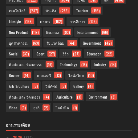
เทคโนโลยี
(287)
บันเทิง
(283)
Tourism
(195)
Lifestyle
(168)
เกษตร
(162)
การศึกษา
(136)
New Product
(119)
Business
(93)
Entertainment
(66)
อุตสาหกรรม
(63)
สิ่งแวดล้อม
(44)
Government
(42)
Social
(37)
Sport
(27)
รีวิว
(27)
Education
(22)
ศิลปะ และ วัฒนธรรม
(19)
Technology
(18)
Industry
(14)
Review
(14)
แกลเลอรี
(13)
ไลฟ์สไตล
(10)
Arts & Culture
(7)
วิดีทัศน์
(7)
Gallery
(4)
ศิลปะ และ วัฒนธรร
(4)
Agriculture
(3)
Environment
(3)
Video
(3)
ธุรกิ
(2)
ไลฟ์สไต
(1)
อ่านรายเดือน
2026
(717)
►