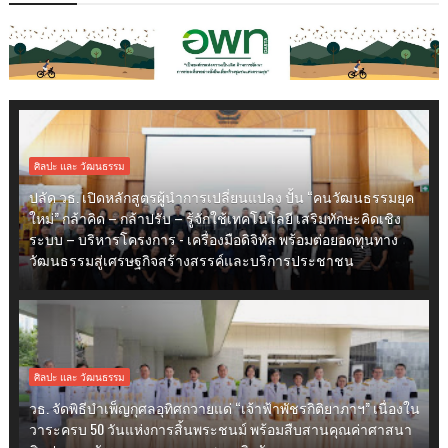
ศิลปะ และ วัฒนธรรม
ปลัด วธ. เปิดหลักสูตรผู้นำการเปลี่ยนแปลง ปั้น “คนวัฒนธรรมยุค
ใหม่” กล้าคิด – กล้าปรับ – รู้จักใช้เทคโนโลยี เสริมทักษะคิดเชิง
ระบบ – บริหารโครงการ - เครื่องมือดิจิทัล พร้อมต่อยอดทุนทาง
วัฒนธรรมสู่เศรษฐกิจสร้างสรรค์และบริการประชาชน
ศิลปะ และ วัฒนธรรม
วธ. จัดพิธีบำเพ็ญกุศลอุทิศถวายแด่ “เจ้าฟ้าพัชรกิติยาภาฯ” เนื่องใน
วาระครบ 50 วันแห่งการสิ้นพระชนม์ พร้อมสืบสานคุณค่าศาสนา