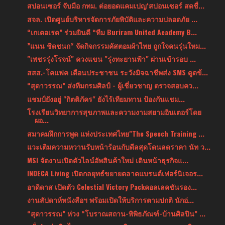
สปอนเซอร์ จับมือ กทม. ต่อยอดแคมเปญ‘สปอนเซอร์ สดชื่...
สจล. เปิดศูนย์บริหารจัดการภัยพิบัติและความปลอดภัย ...
“เกเตอเรด” ร่วมยินดี “ทีม Buriram United Academy B...
”แนน ชิดชนก“ จัดกิจกรรมคัสตอมผ้าไทย ถูกใจคนรุ่นใหม...
"เพชรรุ่งโรจน์" ควงแขน "รุ่งทะยานฟ้า" ผ่านเข้ารอบ ...
สสส.-โคแฟค เตือนประชาชน ระวังมิจฉาชีพส่ง SMS ดูดข้...
“สุดาวรรณ” ส่งทีมกรมศิลป์ - ผู้เชี่ยวชาญ ตรวจสอบคว...
แชมป์ยังอยู่ "กิตติภัคร" ยังไร้เทียมทาน ป้องกันแชม...
โรงเรียนวิทยาการสุขภาพและความงามสยามอินเตอร์โดย
ผอ...
สมาคมฝึกการพูด แห่งประเทศไทย"The Speech Training ...
แวะเติมความหวานรับหน้าร้อนกับดีลสุดโดนลดราคา นัท ว...
MSI จัดงานเปิดตัวไลน์อัพสินค้าใหม่ เดินหน้าธุรกิจแ...
INDECA Living เปิดกลยุทธ์ขยายตลาดแบรนด์เฟอร์นิเจอร...
อาดิดาส เปิดตัว Celestial Victory Packคอลเลคชันรอง...
งานสัปดาห์หนังสือฯ พร้อมเปิดให้บริการตามปกติ นักอ่...
“สุดาวรรณ” ห่วง “โบราณสถาน-พิพิธภัณฑ์-บ้านศิลปิน” ...