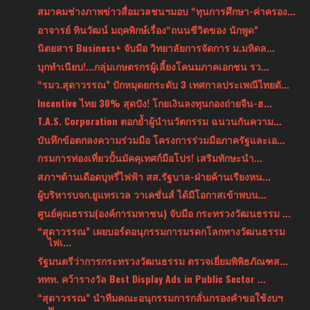
สมาคมช่างภาพข่าวสื่อมวลชนฯมอบ “ทุนการศึกษา-ค่าครอง...
อาจารย์ ทินวัฒน์ มฤคพิกษ์เรื่อง“ถนนชีวิตของ นักพูด”
นิตยสาร Business+ จับมือ วิทยาลัยการจัดการ ม.มหิดล...
บุกทำเนียบ!...กลุ่มเกษตรกรผู้เลี้ยงโคนมภาคเอกชน รว...
“รมว.สุดาวรรณ” ปักหมุดยกระดับ 3 เทศกาลประเพณีไทยดั...
Incentive ไทย 30% สุดปัง! โกยเงินลงทุนกองถ่ายจีน-ฮ...
T.A.S. Corporation ตอกย้ำผู้นำนวัตกรรม ฉนวนกันความ...
บันทึกข้อตกลงความร่วมมือ โครงการร่วมมือภาครัฐและเอ...
กรมการท่องเที่ยวปั้นมัคคุเทศก์มือโปร! เสริมทักษะนำ...
สภาฯต้านเดือดบุหรี่ไฟฟ้า สส.รัฐบาล-ฝ่ายค้านเรียงหน...
ผู้บริหารบจก.ยูแทรเวล วาเคชั่นส์ ได้มีโอกาสเข้าพบน...
ศูนย์คุณธรรม(องค์การมหาชน) จับมือ กระทรวงวัฒนธรรม ...
“สุดาวรรณ” เผยบอร์ดอนุกรรมการมรดกโลกทางวัฒนธรรม
ไฟเ...
รัฐมนตรีว่าการกระทรวงวัฒนธรรม ตรวจเยี่ยมพิพิธภัณฑส...
ททท. คว้ารางวัล Best Display Ads in Public Sector ...
“สุดาวรรณ” นำทีมคณะอนุกรรมการกลั่นกรองคำขอใช้งบฯ
พ...