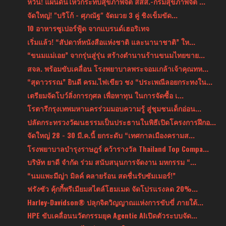
หวั่น! แผ่นดินไหวกระทบสุขภาพจิต สสส.-กรมสุขภาพจิต ...
จัดใหญ่! "บริโก้ - ศุภณัฐ" จัดมวย 3 คู่ ชิงเข็มขัด...
10 อาหารซูเปอร์ฟู้ด จากแบรนด์เฮอริเทจ
เริ่มแล้ว! “สัปดาห์หนังสือแห่งชาติ และนานาชาติ” ให...
“ขนมแม่เอย” จากรุ่นสู่รุ่น สร้างตำนานร้านขนมไทยขาย...
สจล. พร้อมขับเคลื่อน โรงพยาบาลพระจอมเกล้าเจ้าคุณทห...
“สุดาวรรณ” ยินดี ครม.ไฟเขียว ชง “ประเพณีลอยกระทงใน...
เตรียมจัดโบว์ลิ่งการกุศล เพื่อหาทุน ในการจัดซื้อ เ...
โรตารีกรุงเทพมหานครร่วมมอบความรู้ สู่ชุมชนเด็กอ่อน...
ปลัดกระทรวงวัฒนธรรมเป็นประธานในพิธีเปิดโครงการฝึกอ...
จัดใหญ่ 28 - 30 มี.ค.นี้ ยกระดับ “เทศกาลเมืองครามส...
โรงพยาบาลบำรุงราษฎร์ คว้ารางวัล Thailand Top Compa...
บริษัท ยาดี จํากัด ร่วม สนับสนุนการจัดงาน มหกรรม “...
“นมแพะมีญ่า มิลค์ คลายร้อน สดชื่นรับซัมเมอร์!”
ฟรังซัว คุ้กกี้พรีเมียมสไตล์โฮมเมด จัดโปรแรงลด 20%...
Harley-Davidson® ปลุกจิตวิญญาณแห่งการขับขี่ ภายใต้...
HPE ขับเคลื่อนนวัตกรรมยุค Agentic AIเปิดตัวระบบจัด...