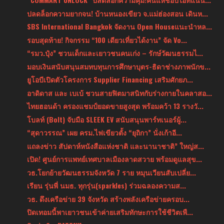
ปลดล็อกความยากจน! บ้านหนองเขียว จ.แม่ฮ่องสอน เดินห...
SBS International Bangkok จัดงาน Open Houseแนะนำหล...
รอบสุดท้าย! กิจกรรม “100 เดียวเที่ยวได้งาน” จัด Vo...
“รมว.ปุ๋ง” ชวนเด็กและเยาวชนคนเก่ง – รักษ์วัฒนธรรมไ...
มอบเงินสนับสนุนสมทบทุนการศึกษาบุตร-ธิดาช่างภาพนักข...
ยูโอบีเปิดตัวโครงการ Supplier Financing เสริมศักยภ...
อาดิดาส และ เบเบ้ ชวนสายฟิตมาสนิทกับร่างกายในคลาสอ...
ไทยฮอนด้า ครองแชมป์ยอดขายสูงสุด พร้อมคว้า 13 รางวั...
โบลท์ (Bolt) จับมือ SLEEK EV สนับสนุนพาร์ทเนอร์ผู้...
“สุดาวรรณ” เผย ครม.ไฟเขียวตั้ง “ยุถิกา” นั่งเก้าอี...
แถลงข่าว สัปดาห์หนังสือแห่งชาติ และนานาชาติ” ใหญ่ส...
เปิด! ศูนย์การแพทย์เทศบาลเมืองลาดสวาย พร้อมดูแลสุข...
วธ.โยกย้ายวัฒนธรรมจังหวัด 7 ราย หมุนเวียนสับเปลี่ย...
เรียน รุ่นพี่ นมธ. ทุกรุ่น(sparkles) ร่วมฉลองความส...
วธ. ดึงเครือข่าย 39 จังหวัด สร้างพลังเครือข่ายครอบ...
ปิดเทอมนี้พาเยาวชนเข้าค่ายเสริมทักษะการใช้ชีวิตเพื...