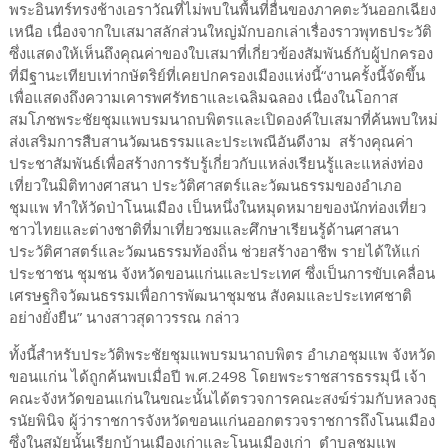
พระอินทร์ทรงช้างเอราวัณที่ไม่พบในพื้นที่อื่นของภาคตะวันออกเฉียง
เหนือ เนื่องจากใบเสมาสลักส่วนใหญ่มักบอกเล่าเรื่องราวพุทธประวัติ
ซึ่งแสดงให้เห็นถึงคุณค่าของใบเสมาที่เกี่ยวข้องสัมพันธ์กับผู้ปกครอง
ที่มีฐานะเทียบเท่ากษัตริย์ที่เคยปกครองเมืองแห่งนี้“งานครั้งนี้จัดขึ้น
เพื่อแสดงถึงความเคารพศรัทธาและเฉลิมฉลอง เนื่องในโอกาส
สมโภชพระชัยชุมแพบรมนาถบพิตรและเปิดองค์ใบเสมาที่ค้นพบใหม่
ส่งเสริมการสืบสานวัฒนธรรมและประเพณีอันดีงาม สร้างคุณค่า
ประชาสัมพันธ์เพื่อสร้างการรับรู้เกี่ยวกับแหล่งเรียนรู้และแหล่งท่อง
เที่ยวในมิติทางศาสนา ประวัติศาสตร์และวัฒนธรรมของอำเภอ
ชุมแพ ทำให้วัดป่าโนนเมือง เป็นหนึ่งในหมุดหมายของนักท่องเที่ยว
ชาวไทยและต่างชาติที่มาเที่ยวชมและศึกษาเรียนรู้ด้านศาสนา
ประวัติศาสตร์และวัฒนธรรมท้องถิ่น ช่วยสร้างอาชีพ รายได้ให้แก่
ประชาชน ชุมชน จังหวัดขอนแก่นและประเทศ ซึ่งเป็นการขับเคลื่อน
เศรษฐกิจวัฒนธรรมเพื่อการพัฒนาชุมชน สังคมและประเทศชาติ
อย่างยั่งยืน” นางสาวสุดาวรรณ กล่าว
ทั้งนี้สำหรับประวัติพระชัยชุมแพบรมนาถบพิตร อำเภอชุมแพ จังหวัด
ขอนแก่น ได้ถูกค้นพบเมื่อปี พ.ศ.2498 โดยพระราชสารธรรมุนี เจ้า
คณะจังหวัดขอนแก่นในขณะนั้นได้ตรวจการคณะสงฆ์ร่วมกับหลวงธุ
รนัยพินิจ ผู้ว่าราชการจังหวัดขอนแก่นออกตรวจราชการถึงโนนเมือง
ซึ่งในสมัยนั้นเรียกบ้านเมืองเก่าและโนนเมืองเก่า ตำบลชุมแพ