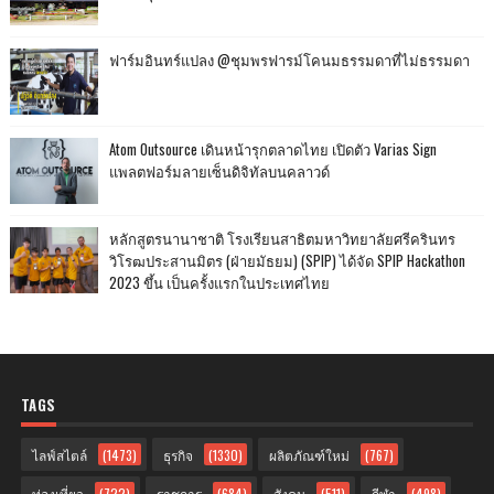
ฟาร์มอินทร์แปลง @ชุมพรฟารม์โคนมธรรมดาที่ไม่ธรรมดา
Atom Outsource เดินหน้ารุกตลาดไทย เปิดตัว Varias Sign
แพลตฟอร์มลายเซ็นดิจิทัลบนคลาวด์
หลักสูตรนานาชาติ โรงเรียนสาธิตมหาวิทยาลัยศรีครินทร
วิโรฒประสานมิตร (ฝ่ายมัธยม) (SPIP) ได้จัด SPIP Hackathon
2023 ขึ้น เป็นครั้งแรกในประเทศไทย
TAGS
ไลฟ์สไตล์
(1473)
ธุรกิจ
(1330)
ผลิตภัณฑ์ใหม่
(767)
ท่องเที่ยว
(722)
ราชการ
(684)
สังคม
(511)
กีฬา
(498)