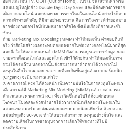
ออฟไลน์ เช่น TV, OOH (Out of Home), โปรโมชั่นในร้านค้า หรือ
แคมเปญใหญ่อย่าง Double Digit Day Sales และมีช่องทางการขาย
เดิมจากออฟไลน์ และช่องทางการขายใหม่ในออนไลน์ อย่างไรก็ตาม
ความท้าทายสำคัญ ที่มีมาอย่างยาวนาน คือ การวิเคราะห์ว่ายอดขาย
จากช่องทางออฟไลน์เป็นผลมาจากสื่อใด ซึ่งเป็นเรื่องที่ยากและซับ
ซ้อน
ด้วย Marketing Mix Modeling (MMM) ทำให้มองเห็น คำตอบที่แท้
จริง ว่าสื่อใดสร้างผลกระทบต่อยอดขายในช่องทางออฟไลน์มากที่สุด
และสื่อใดให้ผลตอบแทนต่ำ MMM ยังสามารถบูรณาการข้อมูล ยอด
ขายจากทั้งออนไลน์และออฟไลน์ เข้าไว้ด้วยกัน ทำให้มองเห็นภาพ
รวมได้ครบถ้วน นอกจากนั้น ยังสามารถหาคำตอบได้ว่า หากไม่
ลงทุนในสื่อโฆษณาเลย ยอดขายที่จะเกิดขึ้นอยู่แล้วแบบออร์แกนิก
(Organic) จะมีประมาณเท่าไร
2. คาดการณ์ ROI ได้ล่วงหน้า เพิ่มความมั่นใจในการลงทุนโฆษณา
เมื่อแบรนด์มี Marketing Mix Modeling (MMM) แล้ว จะสามารถ
คำนวณและคาดการณ์ ROI ที่จะเกิดขึ้นต่อไปได้ตั้งแต่ก่อนลง
โฆษณา โมเดลจะช่วยทำนายได้ว่า หากเพิ่มหรือลดงบโฆษณาใน
แต่ละแพลตฟอร์ม จะส่งผลต่อยอดขายมากน้อยเพียงใด ด้วย ความ
แม่นยำสูงถึง 80-90% ทำให้แบรนด์สามารถ ลงทุนอย่างมั่นใจ และ
ลดความเสี่ยงในการขาดทุนจากการเลือกใช้ช่องทางที่ไม่มี
ประสิทธิภาพ