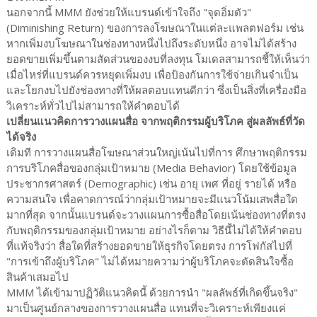
นอกจากนี้ MMM ยังช่วยให้แบรนด์เข้าใจถึง "จุดอิ่มตัว"
(Diminishing Return) ของการลงโฆษณาในแต่ละแพลตฟอร์ม เช่น
หากเพิ่มงบโฆษณาในช่องทางหนึ่งไปถึงระดับหนึ่ง อาจไม่ได้สร้าง
ยอดขายเพิ่มขึ้นตามสัดส่วนของงบที่ลงทุน โมเดลสามารถชี้ให้เห็นว่า
เมื่อไหร่ที่แบรนด์ควรหยุดเพิ่มงบ เพื่อป้องกันการใช้จ่ายเกินจำเป็น
และโยกงบไปยังช่องทางที่ให้ผลตอบแทนดีกว่า ซึ่งเป็นสิ่งที่เครื่องมือ
วิเคราะห์ทั่วไปไม่สามารถให้คำตอบได้
เปลี่ยนแนวคิดการวางแผนสื่อ จากพฤติกรรมผู้บริโภค สู่ผลลัพธ์ที่วัด
ได้จริง
เดิมที การวางแผนสื่อโฆษณาส่วนใหญ่เน้นไปที่การ ศึกษาพฤติกรรม
การบริโภคสื่อของกลุ่มเป้าหมาย (Media Behavior) โดยใช้ข้อมูล
ประชากรศาสตร์ (Demographic) เช่น อายุ เพศ ที่อยู่ รายได้ หรือ
ความสนใจ เพื่อคาดการณ์ว่ากลุ่มเป้าหมายจะมีแนวโน้มเสพสื่อใด
มากที่สุด จากนั้นแบรนด์จะวางแผนการซื้อสื่อโดยเน้นช่องทางที่ตรง
กับพฤติกรรมของกลุ่มเป้าหมาย อย่างไรก็ตาม วิธีนี้ไม่ได้ให้คำตอบ
ที่แท้จริงว่า สื่อใดที่สร้างยอดขายให้ธุรกิจโดยตรง การโฟกัสไปที่
"การเข้าถึงผู้บริโภค" ไม่ได้หมายความว่าผู้บริโภคจะตัดสินใจซื้อ
สินค้าเสมอไป
MMM ได้เข้ามาปฏิวัติแนวคิดนี้ ด้วยการนำ "ผลลัพธ์ที่เกิดขึ้นจริง"
มาเป็นศูนย์กลางของการวางแผนสื่อ แทนที่จะวิเคราะห์เพียงแค่