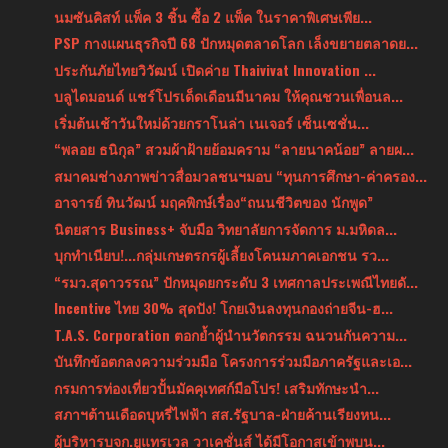
นมซันคิสท์ แพ็ค 3 ชิ้น ซื้อ 2 แพ็ค ในราคาพิเศษเพีย...
PSP กางแผนธุรกิจปี 68 ปักหมุดตลาดโลก เล็งขยายตลาดย...
ประกันภัยไทยวิวัฒน์ เปิดค่าย Thaivivat Innovation ...
บลูไดมอนด์ แชร์โปรเด็ดเดือนมีนาคม ให้คุณชวนเพื่อนล...
เริ่มต้นเช้าวันใหม่ด้วยกราโนล่า เนเจอร์ เซ็นเซชั่น...
“พลอย ธนิกุล” สวมผ้าฝ้ายย้อมคราม “ลายนาคน้อย” ลายผ...
สมาคมช่างภาพข่าวสื่อมวลชนฯมอบ “ทุนการศึกษา-ค่าครอง...
อาจารย์ ทินวัฒน์ มฤคพิกษ์เรื่อง“ถนนชีวิตของ นักพูด”
นิตยสาร Business+ จับมือ วิทยาลัยการจัดการ ม.มหิดล...
บุกทำเนียบ!...กลุ่มเกษตรกรผู้เลี้ยงโคนมภาคเอกชน รว...
“รมว.สุดาวรรณ” ปักหมุดยกระดับ 3 เทศกาลประเพณีไทยดั...
Incentive ไทย 30% สุดปัง! โกยเงินลงทุนกองถ่ายจีน-ฮ...
T.A.S. Corporation ตอกย้ำผู้นำนวัตกรรม ฉนวนกันความ...
บันทึกข้อตกลงความร่วมมือ โครงการร่วมมือภาครัฐและเอ...
กรมการท่องเที่ยวปั้นมัคคุเทศก์มือโปร! เสริมทักษะนำ...
สภาฯต้านเดือดบุหรี่ไฟฟ้า สส.รัฐบาล-ฝ่ายค้านเรียงหน...
ผู้บริหารบจก.ยูแทรเวล วาเคชั่นส์ ได้มีโอกาสเข้าพบน...