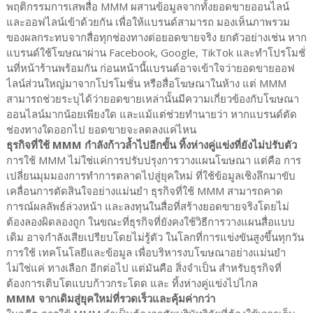
พฤติกรรมการเสพสื่อ MMM ผสานข้อมูลจากทั้งยอดขายออนไลน์
และออฟไลน์เข้าด้วยกัน เพื่อให้แบรนด์สามารถ มองเห็นภาพรวม
ของผลกระทบจากสื่อทุกช่องทางต่อยอดขายจริง ยกตัวอย่างเช่น หาก
แบรนด์ใช้โฆษณาผ่าน Facebook, Google, TikTok และทำโปรโมชั่
นที่หน้าร้านพร้อมกัน ก่อนหน้านี้แบรนด์อาจเข้าใจว่ายอดขายออฟ
ไลน์ส่วนใหญ่มาจากโปรโมชั่น หรือสื่อโฆษณาในห้าง แต่ MMM
สามารถช่วยระบุได้ว่ายอดขายเหล่านั้นมีความเกี่ยวข้องกับโฆษณา
ออนไลน์มากน้อยเพียงใด และแม้แต่ช่วยทำนายว่า หากแบรนด์ตัด
ช่องทางใดออกไป ยอดขายจะลดลงแค่ไหน
ธุรกิจที่ใช้ MMM กำลังก้าวล้ำไปอีกขั้น ทิ้งห่างคู่แข่งที่ยังไม่ปรับตัว
การใช้ MMM ไม่ใช่แค่การปรับปรุงการวางแผนโฆษณา แต่คือ การ
เปลี่ยนมุมมองการทำการตลาดไปสู่ยุคใหม่ ที่ใช้ข้อมูลเชิงลึกมาขับ
เคลื่อนการตัดสินใจอย่างแม่นยำ ธุรกิจที่ใช้ MMM สามารถคาด
การณ์ผลลัพธ์ล่วงหน้า และลงทุนในสื่อที่สร้างยอดขายจริงโดยไม่
ต้องลองผิดลองถูก ในขณะที่ธุรกิจที่ยังคงใช้วิธีการวางแผนสื่อแบบ
เดิม อาจกำลังเสียเปรียบโดยไม่รู้ตัว ในโลกที่การแข่งขันสูงขึ้นทุกวัน
การใช้ เทคโนโลยีและข้อมูล เพื่อบริหารงบโฆษณาอย่างแม่นยำ
ไม่ใช่แค่ ทางเลือก อีกต่อไป แต่มันคือ สิ่งจำเป็น สำหรับธุรกิจที่
ต้องการเติบโตแบบก้าวกระโดด และ ทิ้งห่างคู่แข่งไปไกล
MMM จากเดิมสู่ยุคใหม่ที่รวดเร็วและคุ้มค่ากว่า