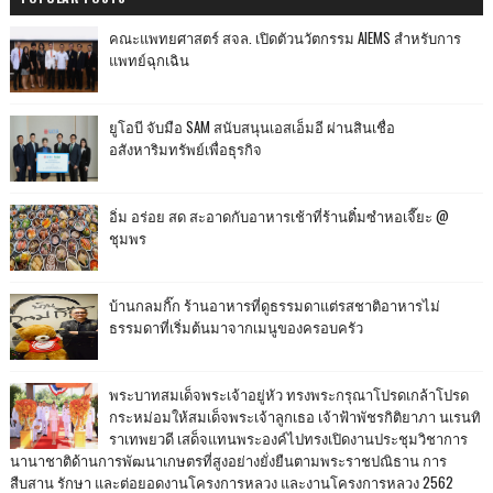
คณะแพทยศาสตร์ สจล. เปิดตัวนวัตกรรม AIEMS สำหรับการ
แพทย์ฉุกเฉิน
ยูโอบี จับมือ SAM สนับสนุนเอสเอ็มอี ผ่านสินเชื่อ
อสังหาริมทรัพย์เพื่อธุรกิจ
อิ่ม อร่อย สด สะอาดกับอาหารเช้าที่ร้านติ๋มซำหอเจี๊ยะ @
ชุมพร
บ้านกลมกิ๊ก ร้านอาหารที่ดูธรรมดาแต่รสชาติอาหารไม่
ธรรมดาที่เริ่มต้นมาจากเมนูของครอบครัว
พระบาทสมเด็จพระเจ้าอยู่หัว ทรงพระกรุณาโปรดเกล้าโปรด
กระหม่อมให้สมเด็จพระเจ้าลูกเธอ เจ้าฟ้าพัชรกิติยาภา นเรนทิ
ราเทพยวดี เสด็จแทนพระองค์ไปทรงเปิดงานประชุมวิชาการ
นานาชาติด้านการพัฒนาเกษตรที่สูงอย่างยั่งยืนตามพระราชปณิธาน การ
สืบสาน รักษา และต่อยอดงานโครงการหลวง และงานโครงการหลวง 2562