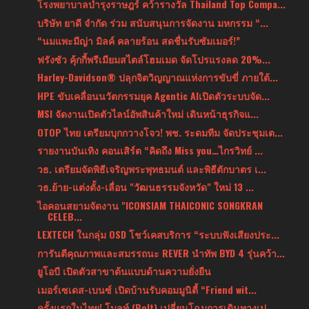
โรงพยาบาลบำรุงราษฎร์ คว้ารางวัล Thailand Top Compa...
บริษัท ยาดี จํากัด ร่วม สนับสนุนการจัดงาน มหกรรม “...
“นมแพะมีญ่า มิลค์ คลายร้อน สดชื่นรับซัมเมอร์!”
ฟรังซัว คุ้กกี้พรีเมียมสไตล์โฮมเมด จัดโปรแรงลด 20%...
Harley-Davidson® ปลุกจิตวิญญาณแห่งการขับขี่ ภายใต้...
HPE ขับเคลื่อนนวัตกรรมยุค Agentic AIเปิดตัวระบบจัด...
MSI จัดงานเปิดตัวไลน์อัพสินค้าใหม่ เดินหน้าธุรกิจแ...
OTOP ไทย เตรียมบุกกวางโจว! พช. ระดมทีม จัดประชุมเต...
รายงานบันเทิง คอนเสิร์ต “คิดถึง Miss you…ไกรวิทย์ ...
วธ. เตรียมจัดพิธีเจริญพระพุทธมนต์ และพิธีตักบาตร เ...
วธ.ย้าย-แต่งตั้ง-เลื่อน "วัฒนธรรมจังหวัด" ใหม่ 13 ...
ไอคอนสยามจัดงาน "ICONSIAM THAICONIC SONGKRAN
CELEB...
LEXTECH ในกลุ่ม OSD โชว์เคสบริการ “ระบบฟังเสียงประ...
การันตีคุณภาพและสมรรถนะ REVER นำทัพ BYD 4 รุ่นคว้า...
ยูโอบี เปิดตัวสาขาต้นแบบด้านความยั่งยืน
เมอร์เซเดส-เบนซ์ เปิดบ้านรับคอมมูนิตี้ “Friend wit...
ครั้งแรกในไทย! โบลท์ (Bolt) เปลี่ยนโฉมการเดินทางเป...