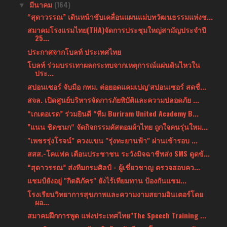
มีนาคม
(164)
▼
“สุดาวรรณ” เดินหน้าขับเคลื่อนแผนแม่บทวัฒนธรรมแห่งช...
สมาคมโรงแรมไทย(THA)จัดการประชุมใหญ่สามัญประจำปี
25...
ประกาศจากโบลท์ ประเทศไทย
โบลท์ ร่วมบรรเทาผลกระทบจากเหตุการณ์แผ่นดินไหวใน
ประ...
สปอนเซอร์ จับมือ กทม. ต่อยอดแคมเปญ‘สปอนเซอร์ สดชื่...
สจล. เปิดศูนย์บริหารจัดการภัยพิบัติและความปลอดภัย ...
“เกเตอเรด” ร่วมยินดี “ทีม Buriram United Academy B...
”แนน ชิดชนก“ จัดกิจกรรมคัสตอมผ้าไทย ถูกใจคนรุ่นใหม...
"เพชรรุ่งโรจน์" ควงแขน "รุ่งทะยานฟ้า" ผ่านเข้ารอบ ...
สสส.-โคแฟค เตือนประชาชน ระวังมิจฉาชีพส่ง SMS ดูดข้...
“สุดาวรรณ” ส่งทีมกรมศิลป์ - ผู้เชี่ยวชาญ ตรวจสอบคว...
แชมป์ยังอยู่ "กิตติภัคร" ยังไร้เทียมทาน ป้องกันแชม...
โรงเรียนวิทยาการสุขภาพและความงามสยามอินเตอร์โดย
ผอ...
สมาคมฝึกการพูด แห่งประเทศไทย"The Speech Training ...