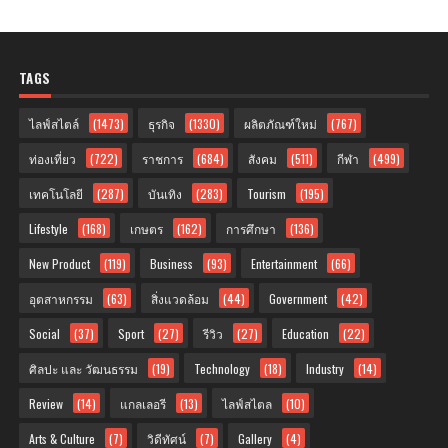
TAGS
ไลฟ์สไตล์
(1473)
ธุรกิจ
(1330)
ผลิตภัณฑ์ใหม่
(767)
ท่องเที่ยว
(722)
ราชการ
(684)
สังคม
(511)
กีฬา
(499)
เทคโนโลยี
(287)
บันเทิง
(283)
Tourism
(195)
Lifestyle
(168)
เกษตร
(162)
การศึกษา
(136)
New Product
(119)
Business
(93)
Entertainment
(66)
อุตสาหกรรม
(63)
สิ่งแวดล้อม
(44)
Government
(42)
Social
(37)
Sport
(27)
รีวิว
(27)
Education
(22)
ศิลปะ และ วัฒนธรรม
(19)
Technology
(18)
Industry
(14)
Review
(14)
แกลเลอรี
(13)
ไลฟ์สไตล
(10)
Arts & Culture
(7)
วิดีทัศน์
(7)
Gallery
(4)