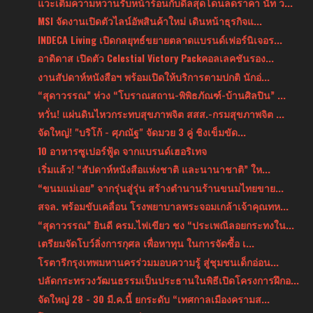
แวะเติมความหวานรับหน้าร้อนกับดีลสุดโดนลดราคา นัท ว...
MSI จัดงานเปิดตัวไลน์อัพสินค้าใหม่ เดินหน้าธุรกิจแ...
INDECA Living เปิดกลยุทธ์ขยายตลาดแบรนด์เฟอร์นิเจอร...
อาดิดาส เปิดตัว Celestial Victory Packคอลเลคชันรอง...
งานสัปดาห์หนังสือฯ พร้อมเปิดให้บริการตามปกติ นักอ่...
“สุดาวรรณ” ห่วง “โบราณสถาน-พิพิธภัณฑ์-บ้านศิลปิน” ...
หวั่น! แผ่นดินไหวกระทบสุขภาพจิต สสส.-กรมสุขภาพจิต ...
จัดใหญ่! "บริโก้ - ศุภณัฐ" จัดมวย 3 คู่ ชิงเข็มขัด...
10 อาหารซูเปอร์ฟู้ด จากแบรนด์เฮอริเทจ
เริ่มแล้ว! “สัปดาห์หนังสือแห่งชาติ และนานาชาติ” ให...
“ขนมแม่เอย” จากรุ่นสู่รุ่น สร้างตำนานร้านขนมไทยขาย...
สจล. พร้อมขับเคลื่อน โรงพยาบาลพระจอมเกล้าเจ้าคุณทห...
“สุดาวรรณ” ยินดี ครม.ไฟเขียว ชง “ประเพณีลอยกระทงใน...
เตรียมจัดโบว์ลิ่งการกุศล เพื่อหาทุน ในการจัดซื้อ เ...
โรตารีกรุงเทพมหานครร่วมมอบความรู้ สู่ชุมชนเด็กอ่อน...
ปลัดกระทรวงวัฒนธรรมเป็นประธานในพิธีเปิดโครงการฝึกอ...
จัดใหญ่ 28 - 30 มี.ค.นี้ ยกระดับ “เทศกาลเมืองครามส...