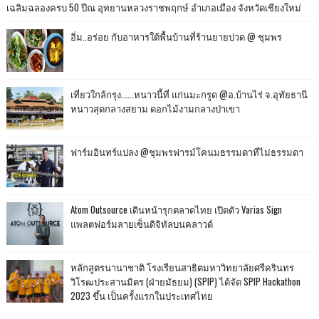
เฉลิมฉลองครบ 50 ปีณ อุทยานหลวงราชพฤกษ์ อำเภอเมือง จังหวัดเชียงใหม่
อิ่ม..อร่อย กับอาหารใต้พื้นบ้านที่ร้านยายปวด @ ชุมพร
เที่ยวใกล้กรุง......หนาวนี้ที่ แก่นมะกรูด @อ.บ้านไร่ จ.อุทัยธานี
หนาวสุดกลางสยาม ดอกไม้งามกลางป่าเขา
ฟาร์มอินทร์แปลง @ชุมพรฟารม์โคนมธรรมดาที่ไม่ธรรมดา
Atom Outsource เดินหน้ารุกตลาดไทย เปิดตัว Varias Sign
แพลตฟอร์มลายเซ็นดิจิทัลบนคลาวด์
หลักสูตรนานาชาติ โรงเรียนสาธิตมหาวิทยาลัยศรีครินทร
วิโรฒประสานมิตร (ฝ่ายมัธยม) (SPIP) ได้จัด SPIP Hackathon
2023 ขึ้น เป็นครั้งแรกในประเทศไทย