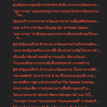
ศูนย์คุณธรรม(องค์การมหาชน) จับมือ กระทรวงวัฒนธรรม ...
“สุดาวรรณ” เผยบอร์ดอนุกรรมการมรดกโลกทางวัฒนธรรม
ไฟเ...
รัฐมนตรีว่าการกระทรวงวัฒนธรรม ตรวจเยี่ยมพิพิธภัณฑส...
ททท. คว้ารางวัล Best Display Ads in Public Sector ...
“สุดาวรรณ” นำทีมคณะอนุกรรมการกลั่นกรองคำขอใช้งบฯ
พ...
ผู้ช่วยรัฐมนตรีประจำกระทรวงวัฒนธรรมร่วมกิจกรรมตักบ...
รองนายกรัฐมนตรีและรมว.ดีอี เป็นประธานเปิดโครงการสำ...
เข็มเหล็ก เดินหน้าตอกย้ำความมุ่งมั่น เพิ่มวงเงินปร...
โรงแรมเซ็นทาราแกรนด์(เซ็นทรัลพลาซา ลาดพร้าว)
ผู้ช่วยรัฐมนตรีประจำกระทรวงวัฒนธรรม เป็นประธานพิธี...
"พลายพยัคฆ์" ผ่านเข้ารอบ 8 คน ศึกมวยรอบปูนเสือ มวย...
สมาคมฝึกการพูด แห่งประเทศไทย"The Speech Training ...
กรมการท่องเที่ยว ร่วมกับหน่วยงานพื้นที่กาญจนบุรี บ...
วิศวะลาดกระบัง เดินหน้าพัฒนาหลักสูตร IoT และ ITปั้...
“รมว.สุดาวรรณ” ชวนชมหนัง “ซองแดงแต่งผี” ถ่ายทอดเรื...