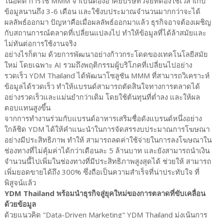
ในอดีต การใช้ MMM จำเป็นต้องอาศัยบริษัทวิจัยที่ต้องใช้เวลาเก็บ
ข้อมูลนานถึง 3-6 เดือน และใช้งบประมาณจำนวนมากกว่าจะได้
ผลลัพธ์ออกมา ปัญหาคือเมื่อผลลัพธ์ออกมาแล้ว ธุรกิจอาจต้องเผชิญ
กับสถานการณ์ตลาดที่เปลี่ยนแปลงไป ทำให้ข้อมูลที่ได้ล้าสมัยและ
ไม่ทันต่อการใช้งานจริง
อย่างไรก็ตาม ด้วยการพัฒนาอย่างก้าวกระโดดของเทคโนโลยีสมัย
ใหม่ โดยเฉพาะ AI รวมถึงพฤติกรรมผู้บริโภคที่เปลี่ยนไปอย่าง
รวดเร็ว YDM Thailand ได้พัฒนาโซลูชัน MMM ที่สามารถวิเคราะห์
ข้อมูลได้รวดเร็ว ทำให้แบรนด์สามารถตัดสินใจทางการตลาดได้
อย่างรวดเร็วและแม่นยำกว่าเดิม โดยใช้ต้นทุนที่ต่ำลง และให้ผล
ตอบแทนสูงขึ้น
จากการทำงานร่วมกับแบรนด์อาหารเสริมชื่อดังแบรนด์หนึ่งอย่าง
ใกล้ชิด YDM ได้ให้คำแนะนำในการจัดสรรงบประมาณการโฆษณา
อย่างมีประสิทธิภาพ ทำให้ สามารถลดค่าใช้จ่ายในการลงโฆษณาใน
ช่องทางที่ไม่คุ้มค่าได้กว่าเดือนละ 5 ล้านบาท และยังสามารถนำเงิน
จำนวนนี้ไปเพิ่มในช่องทางที่มีประสิทธิภาพสูงสุดได้ ช่วยให้ สามารถ
เพิ่มยอดขายได้ถึง 300% ซึ่งถือเป็นความสำเร็จที่น่าประทับใจ ที่
พิสูจน์แล้ว
YDM Thailand พร้อมนำธุรกิจสู่ยุคใหม่ของการตลาดที่ขับเคลื่อน
ด้วยข้อมูล
ด้วยแนวคิด "Data-Driven Marketing" YDM Thailand มุ่งเน้นการ