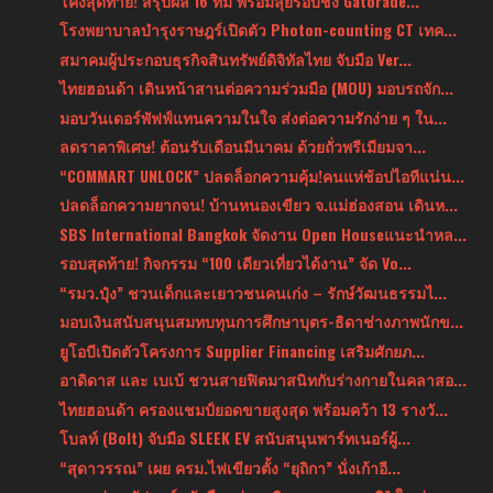
โค้งสุดท้าย! สรุปผล 16 ทีม พร้อมลุยรอบชิง Gatorade...
โรงพยาบาลบำรุงราษฎร์เปิดตัว Photon-counting CT เทค...
สมาคมผู้ประกอบธุรกิจสินทรัพย์ดิจิทัลไทย จับมือ Ver...
ไทยฮอนด้า เดินหน้าสานต่อความร่วมมือ (MOU) มอบรถจัก...
มอบวันเดอร์พัฟฟ์แทนความในใจ ส่งต่อความรักง่าย ๆ ใน...
ลดราคาพิเศษ! ต้อนรับเดือนมีนาคม ด้วยถั่วพรีเมียมจา...
“COMMART UNLOCK” ปลดล็อกความคุ้ม!คนแห่ช้อปไอทีแน่น...
ปลดล็อกความยากจน! บ้านหนองเขียว จ.แม่ฮ่องสอน เดินห...
SBS International Bangkok จัดงาน Open Houseแนะนำหล...
รอบสุดท้าย! กิจกรรม “100 เดียวเที่ยวได้งาน” จัด Vo...
“รมว.ปุ๋ง” ชวนเด็กและเยาวชนคนเก่ง – รักษ์วัฒนธรรมไ...
มอบเงินสนับสนุนสมทบทุนการศึกษาบุตร-ธิดาช่างภาพนักข...
ยูโอบีเปิดตัวโครงการ Supplier Financing เสริมศักยภ...
อาดิดาส และ เบเบ้ ชวนสายฟิตมาสนิทกับร่างกายในคลาสอ...
ไทยฮอนด้า ครองแชมป์ยอดขายสูงสุด พร้อมคว้า 13 รางวั...
โบลท์ (Bolt) จับมือ SLEEK EV สนับสนุนพาร์ทเนอร์ผู้...
“สุดาวรรณ” เผย ครม.ไฟเขียวตั้ง “ยุถิกา” นั่งเก้าอี...