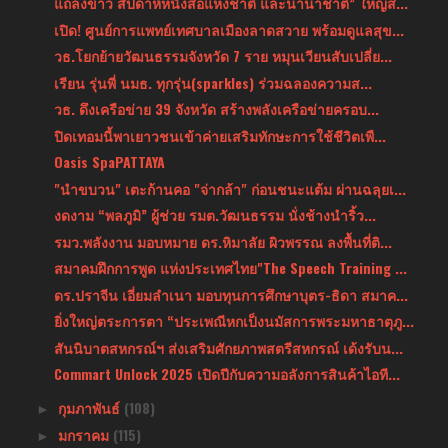
แถลงข่าว สัปดาห์หนังสือแห่งชาติ และนานาชาติ” ใหญ่ส...
เปิด! ศูนย์การแพทย์เทศบาลเมืองลาดสวาย พร้อมดูแลสุข...
วธ.โยกย้ายวัฒนธรรมจังหวัด 7 ราย หมุนเวียนสับเปลี่ย...
เรียน รุ่นพี่ นมธ. ทุกรุ่น(sparkles) ร่วมฉลองความส...
วธ. ดึงเครือข่าย 39 จังหวัด สร้างพลังเครือข่ายครอบ...
ปิดเทอมนี้พาเยาวชนเข้าค่ายเสริมทักษะการใช้ชีวิตเพื...
Oasis SpaPATTAYA
"นำขบวน" เตะก้านคอ "จ่ากล้า" ก่อนชนะแต้ม ผ่านฉลุยเ...
งดงาม “พลภูมิ” ผู้ช่วย รมต.วัฒนธรรม นั่งช้างนำริ้ว...
รมว.พลังงาน มอบหมาย ดร.หิมาลัย ผิวพรรณ ลงพื้นที่ติ...
สมาคมฝึกการพูด แห่งประเทศไทย"The Speech Training ...
ดร.ปราจีน เอี่ยมลำเนา มอบทุนการศึกษาบุตร-ธิดา สมาค...
ยิ่งใหญ่ตระการตา “ประเพณีหกเป็งนมัสการพระมหาธาตุภู...
สันนิบาตสหกรณ์ฯ ส่งเสริมศักยภาพสตรีสหกรณ์ เด้งรับน...
Commart Unlock 2025 เปิดปีกับความอลังการสินค้าไอที...
กุมภาพันธ์
(108)
►
มกราคม
(115)
►