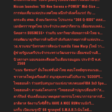
Nissan launches "All-New Serena e-POWER" Mid-Size ...
การท่องเที่ยวแห่งประเทศไทย ผนึกกำลังครั้งแรก! กับ ...
ยกระดับ ศพด. ด้วยนวัตกรรม โปรแกรม “366 Q-KIDS” สสส...
เอกอัครราชทูตไทย ประจำประเทศปากีสถาน เยี่ยมชมแหล่ง...
นิตยสาร BUSINESS+ ร่วมกับ มหาวิทยาลัยหอการค้าไทย จ...
กรมพัฒนาธุรกิจการค้าผนึกกำลังกับสภาหอการค้าแห่งประ...
วธ.ชวนชม“นิทรรศการศิลปะร่วมสมัย Time Warp (ไทม์ วา...
ผู้ช่วยรัฐมนตรีประจำกระทรวงวัฒนธรรม เยี่ยมชมบ้านศิ...
นิวสกายฯ มอบของละศีลอดในเดือนรอมฎอน ประจำปี พ.ศ.
2568
“แนน ชิดชนก” มั่นใจแฟชั่นผ้าไทย ตอบโจทย์ทุกเจนเนอเ...
ชาวหาดใหญ่เตรียมตัว! สนุกสุดเทรนด์ไปกับงาน ‘SCOOPY...
ไทยฮอนด้า ร่วมสนับสนุนงานแข่งบาสเกตบอลFIBA 3x3 Spo...
ไทยฮอนด้า สานต่อโครงการ “ไทยฮอนด้าปลูกเปลี่ยนฟ้า”ส...
คาร์กิลล์ ขับเคลื่อนอนาคตอุตสาหกรรมโภชนาการอาหารสั...
อาดิดาส จัดงานวิ่งซิตี้รัน HAVE A NICE RUNชวนนักวิ...
แกร็บ เปิดเกมรุกปี’ 68 ชูกลยุทธ์ S.M.A.R.Tเน้นโตยั...