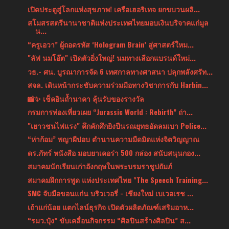
เปิดประตูสู่โลกแห่งสุขภาพ! เครือเฮอริเทจ ยกขบวนผลิ...
สโมสรสตรีนานาชาติแห่งประเทศไทยมอบเงินบริจาคแก่มูล
น...
“ครูเอวา” ผู้ถอดรหัส ‘Hologram Brain’ สู่ศาสตร์ใหม...
"ลัฟ นมโอ๊ต" เปิดตัวยิ่งใหญ่! นมทางเลือกแบรนด์ใหม่...
วธ.- ศน. บูรณาการจัด 6 เทศกาลทางศาสนา ปลุกพลังศรัท...
สจล. เดินหน้ากระชับความร่วมมือทางวิชาการกับ Harbin...
📸✨ เช็คอินถ้ำนาคา ลุ้นรับของรางวัล
กรมการท่องเที่ยวเผย “Jurassic World : Rebirth” ถ่า...
"เยาวชนไฟแรง" คึกคักศึกยิงปืนรณยุทธอัดลมเบา Police...
“ห่าก้อม” พญาผีปอบ ตำนานความมืดมิดแห่งจิตวิญญาณ
ดร.ภัทร์ หนังสือ มอบยาเคอร่า 500 กล่อง สนับสนุนกอง...
สมาคมนักเรียนเก่าอังกฤษในพระบรมราชูปถัมภ์
สมาคมฝึกการพูด แห่งประเทศไทย "The Speech Training...
SMC จับมือขอนแก่น บริวเวอรี่ - เชียงใหม่ เบเวอเรช ...
เถ้าแก่น้อย แตกไลน์ธุรกิจ เปิดตัวผลิตภัณฑ์เสริมอาห...
“รมว.ปุ๋ง” ขับเคลื่อนกิจกรรม “ศิลปินสร้างศิลปิน” ส...