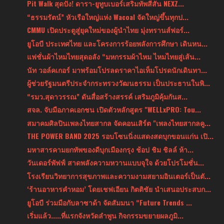
Pit Walk สุดปัง! ดารา-ยูทูบเบอร์เสริมทัพสีสัน NEXZ...
“ธรรมรัตน์” หัวเรือใหญ่แห่ง Wacoal จัดใหญ่ขึ้นทุกป...
CMMU เปิดประตูสู่ยุคใหม่ของผู้นำไทย มุ่งทรานส์ฟอร์...
ยูโอบี ประเทศไทย และโครงการร้อยพลังการศึกษา เดินหน...
แฟชั่นผ้าไหมไทยสุดอลัง “มหกรรมผ้าไหม ไหมไทยสู่เส้น...
นัท วอล์คเกอร์ มาพร้อมโปรลดราคาไอเท็มโปรดนักเดินทา...
ผู้ช่วยรัฐมนตรีประจำกระทรวงวัฒนธรรม เป็นประธานในพิ...
“รมว.สุดาวรรณ” ดันสื่อสร้างสรรค์ เสริมภูมิคุ้มกันส...
สจล. จับมือภาคเอกชน เปิดตัวหลักสูตร "WELLxPRO: Tou...
สมาคมศิลปินเพลงไทยสากล จัดคอนเสิร์ต "เพลงไทยสากลคู...
THE POWER BAND 2025 รอบโซนนิ่งแสดงสดบุกขอนแก่น เปิ...
มหาสารคามยกทัพของดีบุกเมืองกรุง ช้อป ชิม ชิลล์ ห้า...
วันเดอร์พัฟฟ์ สาดพลังความหวานแบบจุใจ ด้วยโปรโมชั่น...
โรงเรียนวิทยาการสุขภาพและความงามสยามอินเตอร์เป็นตั...
‘ร้านอาหารคำหอม’ โดยเชฟเอียน กิตติชัย นำเสนอประสบก...
ยูโอบี ร่วมมือกับลาซาด้า จัดสัมมนา “Future Trends ...
เริ่มแล้ว.....ที่แรกจังหวัดลำพูน กิจกรรมขยายผลภูมิ...