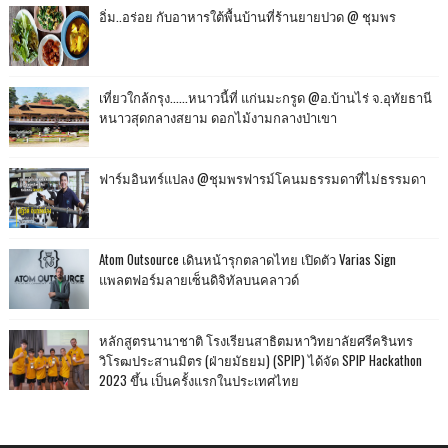
อิ่ม..อร่อย กับอาหารใต้พื้นบ้านที่ร้านยายปวด @ ชุมพร
เที่ยวใกล้กรุง......หนาวนี้ที่ แก่นมะกรูด @อ.บ้านไร่ จ.อุทัยธานี
หนาวสุดกลางสยาม ดอกไม้งามกลางป่าเขา
ฟาร์มอินทร์แปลง @ชุมพรฟารม์โคนมธรรมดาที่ไม่ธรรมดา
Atom Outsource เดินหน้ารุกตลาดไทย เปิดตัว Varias Sign
แพลตฟอร์มลายเซ็นดิจิทัลบนคลาวด์
หลักสูตรนานาชาติ โรงเรียนสาธิตมหาวิทยาลัยศรีครินทร
วิโรฒประสานมิตร (ฝ่ายมัธยม) (SPIP) ได้จัด SPIP Hackathon
2023 ขึ้น เป็นครั้งแรกในประเทศไทย