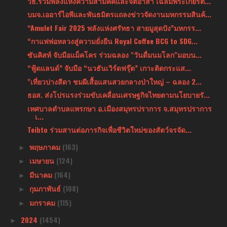
วธ.รวมพลังแห่งความสามัคคีและจิตอาสา เฉลิมพระเกียรต...
บมจ.เออาร์ไอพีและพันธมิตรแถลงข่าวจัดงานมหกรรมสินค้...
“Amulet Fair 2025 พลังแห่งศรัทธา สายมูสุดปัง”มหกรร...
“กาแฟพ่อหลวงสู่ความยั่งยืน Royal Coffee BCG to SDG...
ซันคิสท์ จับมือแม็คโคร ร่วมฉลอง "วันดื่มนมโลก"มอบน...
“ฟู้ดแลนด์” จับมือ “นวธันเวิร์ดฟรุ๊ต” เกาะติดกระแส...
"เที่ยวปางสีดา ชมผีเสื้อแสนสวยกลางป่าใหญ่ – ฉลอง 2...
ธอส. ส่งโปรแรงร่วมขับเคลื่อนเศรษฐกิจไทยตามนโยบายรั...
เทศบาลตำบลแพรกษา อ.เมืองสมุทรปราการ จ.สมุทรปราการ
เ...
Teibto ร่วมสานต่อภารกิจเพื่อชีวิตใหม่ของสัตว์จรจัด...
พฤษภาคม
(163)
►
เมษายน
(124)
►
มีนาคม
(164)
►
กุมภาพันธ์
(108)
►
มกราคม
(115)
►
2024
(1454)
►