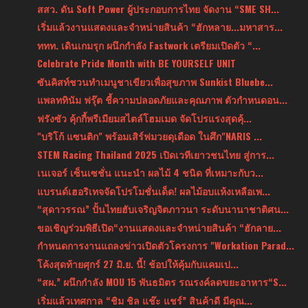
สสว. ดัน Soft Power ผู้ประกอบการไทย จัดงาน “SME SH...
เริ่มแล้วงานแสดงและจำหน่ายสินค้า “ฮักหลาย...มหาสาร...
ททท. เดินเกมรุก ผนึกกำลัง Fastwork เตรียมเปิดตัว “...
Celebrate Pride Month with BE YOURSELF UNIT
ซันคิสท์ชวนทำเมนูชาเขียวเพื่อสุขภาพ Sunkist Bluebe...
แพลททินัม ฟรุ๊ต ชี้ความปลอดภัยและคุณภาพ ตัวกำหนดอน...
ฟรังซัว คุ้กกี้พรีเมียมสไตล์โฮมเมด จัดโปรแรงสุดคุ้...
"บริโก้ แซนติก" พร้อมเสิร์ฟมวยดุเดือด ในศึก"NARIS ...
STEM Racing Thailand 2025 เปิดเวทีเยาวชนไทย สู่การ...
เนเจอร์ เซ็นเซชั่น แนะนำ ผลไม้ 4 ชนิด ที่เหมาะกับว...
แบรนด์เฮอริเทจจัดโปรโมชั่นเด็ด! ผลไม้อบแห้งเหลือเพ...
“สุดาวรรณ” ปั้นไทยฮับเจริญจิตภาวนา ระดับนานาชาติศน...
ขอเชิญร่วมพิธีเปิด“งานแสดงและจำหน่ายสินค้า “ฮักลาย...
กำหนดการงานแถลงข่าวเปิดตัวโครงการ "Workation Parad...
โค้งสุดท้ายศุกร์ 27 มิ.ย. นี้! ช้อปให้คุ้มกับแคมเป...
“สผ.” ผนึกกำลัง MOU 15 พันธมิตร รณรงค์ลดขยะอาหาร“S...
เริ่มแล้วเทศกาล “ชิม ชิล แช๊ะ แชร์” สินค้าดี มีคุณ...