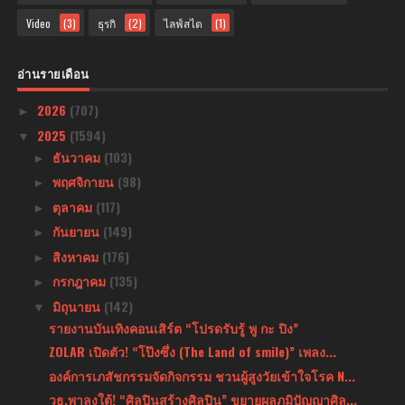
Video
(3)
ธุรกิ
(2)
ไลฟ์สไต
(1)
อ่านรายเดือน
2026
(707)
►
2025
(1594)
▼
ธันวาคม
(103)
►
พฤศจิกายน
(98)
►
ตุลาคม
(117)
►
กันยายน
(149)
►
สิงหาคม
(176)
►
กรกฎาคม
(135)
►
มิถุนายน
(142)
▼
รายงานบันเทิงคอนเสิร์ต “โปรดรับรู้ พู กะ ปิง”
ZOLAR เปิดตัว! “โป๊งซึ่ง (The Land of smile)” เพลง...
องค์การเภสัชกรรมจัดกิจกรรม ชวนผู้สูงวัยเข้าใจโรค N...
วธ.พาลงใต้! “ศิลปินสร้างศิลปิน” ขยายผลภูมิปัญญาศิล...