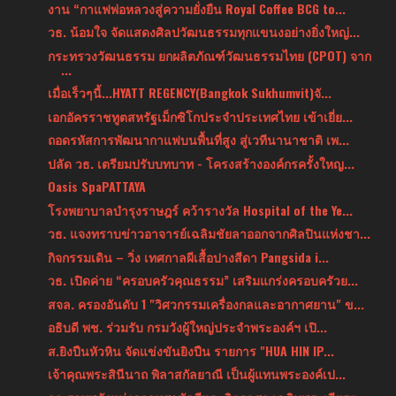
งาน “กาแฟพ่อหลวงสู่ความยั่งยืน Royal Coffee BCG to...
วธ. น้อมใจ จัดแสดงศิลปวัฒนธรรมทุกแขนงอย่างยิ่งใหญ่...
กระทรวงวัฒนธรรม ยกผลิตภัณฑ์วัฒนธรรมไทย (CPOT) จาก
...
เมื่อเร็วๆนี้...HYATT REGENCY(Bangkok Sukhumvit)จั...
เอกอัครราชทูตสหรัฐเม็กซิโกประจำประเทศไทย เข้าเยี่ย...
ถอดรหัสการพัฒนากาแฟบนพื้นที่สูง สู่เวทีนานาชาติ เพ...
ปลัด วธ. เตรียมปรับบทบาท - โครงสร้างองค์กรครั้งใหญ...
Oasis SpaPATTAYA
โรงพยาบาลบำรุงราษฎร์ คว้ารางวัล Hospital of the Ye...
วธ. แจงทราบข่าวอาจารย์เฉลิมชัยลาออกจากศิลปินแห่งชา...
กิจกรรมเดิน – วิ่ง เทศกาลผีเสื้อปางสีดา Pangsida i...
วธ. เปิดค่าย “ครอบครัวคุณธรรม” เสริมแกร่งครอบครัวย...
สจล. ครองอันดับ 1 "วิศวกรรมเครื่องกลและอากาศยาน" ข...
อธิบดี พช. ร่วมรับ กรมวังผู้ใหญ่ประจําพระองค์ฯ เปิ...
ส.ยิงปืนหัวหิน จัดแข่งขันยิงปืน รายการ "HUA HIN IP...
เจ้าคุณพระสินีนาถ พิลาสกัลยาณี เป็นผู้แทนพระองค์เป...