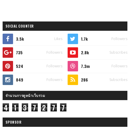
SOCIAL COUNTER
3.5k
1.7k
Likes
Followers
735
2.8k
Followers
Subscribes
524
7.3m
Followers
Followers
849
286
Followers
Subscribes
จำนวนการดูหน้าเว็บรวม
4
1
3
7
2
7
7
SPONSOR