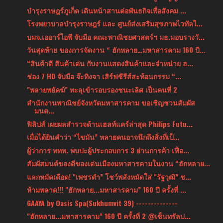
บำรุงราษฎร์ภูเก็ต เดินหน้าสานต่อพันธกิจเพื่อสังคม ...
โรงพยาบาลบำรุงราษฎร์ และ ศูนย์ส่งเสริมสุขภาพไวทัลไ...
บมจ.เออาร์ไอพี จับมือ คณะพาณิชยศาสตร์ฯ มธ.มอบรางวั...
วันสุดท้าย ของการจัดงาน “ ฮักหลาย…มหาสารคาม 160 ปี...
“สินค้าดี สินค้าเด่น กับงานแสดงสินค้าและจำหน่าย ฮ...
ช่อง 7 HD จับมือ จ๊ะทิงจา เสิร์ฟซีรีส์สะท้อนกรรม “...
"พลายพยัคฆ์" ทะลุเข้ารอบรองชนะเลิศ เป็นคนที่ 2
สำนักงานพาณิชย์จังหวัดมหาสารคาม ขอเชิญชวนสัมผัส
มนต...
ฟิลิปส์ เผยผลสำรวจด้านเฮลท์แคร์ล่าสุด Philips Futu...
เมื่อได้ยินคำว่า “ไขมัน” หลายคนอาจนึกถึงสิ่งที่เป็...
ผู้ว่าการ ททท. พบปะผู้ประกอบการ 3 ย่านการค้า เฟื่อ...
สัมผัสมนต์ของดีของเด่นเมืองมหาสารคามในงาน “ฮักหลาย...
แลกหมัดเดือด! "เพชรดำ” โชว์พลังหมัดใส่ "รัฐวุฒิ” ช...
ห้ามพลาด!!! "ฮักหลาย...มหาสารคาม” 160 ปี ครั้งที่ ...
GAAYA by Oasis Spa(Sukhumvit 39) --------------
"ฮักหลาย...มหาสารคาม” 160 ปี ครั้งที่ 2 @เซ็นทรัลป...