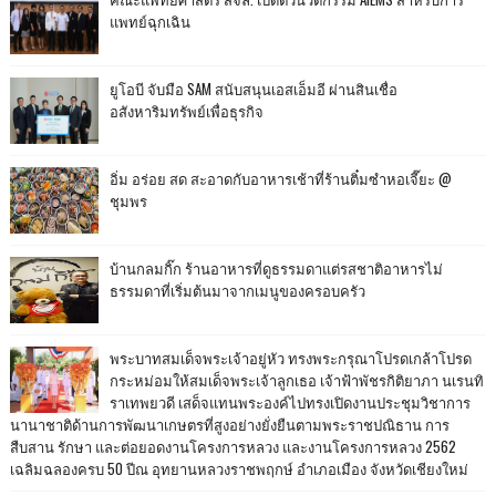
แพทย์ฉุกเฉิน
ยูโอบี จับมือ SAM สนับสนุนเอสเอ็มอี ผ่านสินเชื่อ
อสังหาริมทรัพย์เพื่อธุรกิจ
อิ่ม อร่อย สด สะอาดกับอาหารเช้าที่ร้านติ๋มซำหอเจี๊ยะ @
ชุมพร
บ้านกลมกิ๊ก ร้านอาหารที่ดูธรรมดาแต่รสชาติอาหารไม่
ธรรมดาที่เริ่มต้นมาจากเมนูของครอบครัว
พระบาทสมเด็จพระเจ้าอยู่หัว ทรงพระกรุณาโปรดเกล้าโปรด
กระหม่อมให้สมเด็จพระเจ้าลูกเธอ เจ้าฟ้าพัชรกิติยาภา นเรนทิ
ราเทพยวดี เสด็จแทนพระองค์ไปทรงเปิดงานประชุมวิชาการ
นานาชาติด้านการพัฒนาเกษตรที่สูงอย่างยั่งยืนตามพระราชปณิธาน การ
สืบสาน รักษา และต่อยอดงานโครงการหลวง และงานโครงการหลวง 2562
เฉลิมฉลองครบ 50 ปีณ อุทยานหลวงราชพฤกษ์ อำเภอเมือง จังหวัดเชียงใหม่