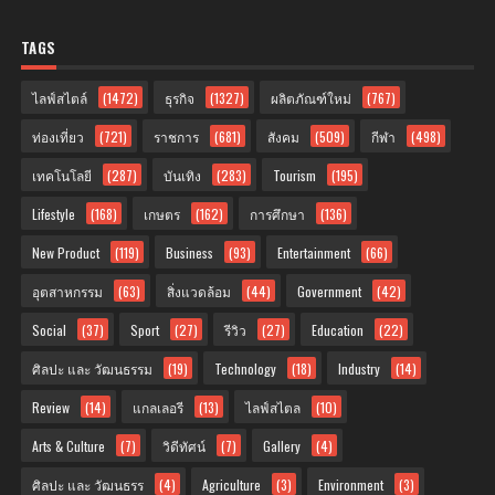
TAGS
ไลฟ์สไตล์
(1472)
ธุรกิจ
(1327)
ผลิตภัณฑ์ใหม่
(767)
ท่องเที่ยว
(721)
ราชการ
(681)
สังคม
(509)
กีฬา
(498)
เทคโนโลยี
(287)
บันเทิง
(283)
Tourism
(195)
Lifestyle
(168)
เกษตร
(162)
การศึกษา
(136)
New Product
(119)
Business
(93)
Entertainment
(66)
อุตสาหกรรม
(63)
สิ่งแวดล้อม
(44)
Government
(42)
Social
(37)
Sport
(27)
รีวิว
(27)
Education
(22)
ศิลปะ และ วัฒนธรรม
(19)
Technology
(18)
Industry
(14)
Review
(14)
แกลเลอรี
(13)
ไลฟ์สไตล
(10)
Arts & Culture
(7)
วิดีทัศน์
(7)
Gallery
(4)
ศิลปะ และ วัฒนธรร
(4)
Agriculture
(3)
Environment
(3)