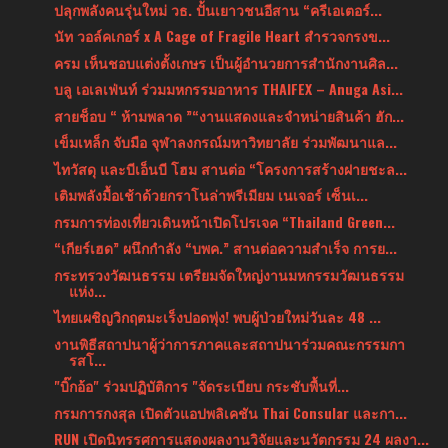
ปลุกพลังคนรุ่นใหม่ วธ. ปั้นเยาวชนอีสาน “ครีเอเตอร์...
นัท วอล์คเกอร์ x A Cage of Fragile Heart สำรวจกรงข...
ครม เห็นชอบแต่งตั้งเกษร เป็นผู้อำนวยการสำนักงานศิล...
บลู เอเลเฟ่นท์ ร่วมมหกรรมอาหาร THAIFEX – Anuga Asi...
สายช็อบ “ ห้ามพลาด ”“งานแสดงและจำหน่ายสินค้า ฮัก...
เข็มเหล็ก จับมือ จุฬาลงกรณ์มหาวิทยาลัย ร่วมพัฒนาแล...
ไทวัสดุ และบีเอ็นบี โฮม สานต่อ “โครงการสร้างฝายชะล...
เติมพลังมื้อเช้าด้วยกราโนล่าพรีเมียม เนเจอร์ เซ็นเ...
กรมการท่องเที่ยวเดินหน้าเปิดโปรเจค “Thailand Green...
“เกียร์เฮด” ผนึกกำลัง “บพค.” สานต่อความสำเร็จ การย...
กระทรวงวัฒนธรรม เตรียมจัดใหญ่งานมหกรรมวัฒนธรรม
แห่ง...
ไทยเผชิญวิกฤตมะเร็งปอดพุ่ง! พบผู้ป่วยใหม่วันละ 48 ...
งานพิธีสถาปนาผู้ว่าการภาคและสถาปนาร่วมคณะกรรมกา
รสโ...
"บิ๊กอ้อ" ร่วมปฏิบัติการ "จัดระเบียบ กระชับพื้นที่...
กรมการกงสุล เปิดตัวแอปพลิเคชัน Thai Consular และกา...
RUN เปิดนิทรรศการแสดงผลงานวิจัยและนวัตกรรม 24 ผลงา...