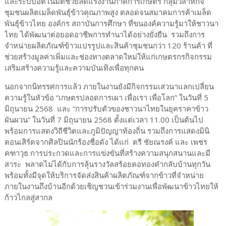
และระบบอัตโนมัติช่วยลดแรงงานภาคการเกษตร กลุ่มวิสาหกิจ
ชุมชนผลิตเมล็ดพันธุ์ข้าวคุณภาพสูง ตลอดจนสมาคมการค้าเมล็ด
พันธุ์ข้าวไทย องค์กร สถาบันการศึกษา ที่ขนองค์ความรู้มาให้ชาวนา
ไทย ได้พัฒนาต่อยอดอาชีพการทำนาได้อย่างยั่งยืน รวมถึงการ
จำหน่ายผลิตภัณฑ์ข้าวแปรรูปและสินค้าชุมชนกว่า 120 ร้านค้า ที่
ช่วยสร้างมูลค่าเพิ่มและช่องทางตลาดใหม่ให้แก่เกษตรกรกิจกรรม
เสริมสร้างความรู้และความบันเทิงเพื่อทุกคน
นอกจากนิทรรศการแล้ว ภายในงานยังมีกิจกรรมเสวนาแลกเปลี่ยน
ความรู้ในหัวข้อ “เกษตรปลอดการเผา เพื่อเรา เพื่อโลก” ในวันที่ 5
มิถุนายน 2568 และ “การปรับตัวของชาวนาไทยในยุคราคาข้าว
ผันผวน” ในวันที่ 7 มิถุนายน 2568 ตั้งแต่เวลา 11.00 เป็นต้นไป
พร้อมการแสดงวิถีชีวิตและภูมิปัญญาท้องถิ่น รวมถึงการแสดงมินิ
คอนเสิร์ตจากศิลปินนักร้องชื่อดัง ได้แก่ ตรี ชัยณรงค์ และ เพชร
คฑาวุธ การประกวดและการแข่งขันที่สร้างความสนุกสนานและมี
สาระ พลาดไม่ได้กับการลุ้นรางวัลสร้อยคอทองคำกลับบ้านทุกวัน
พร้อมทั้งมีจุดให้บริการจัดส่งสินค้าผลิตภัณฑ์จากข้าวที่จำหน่าย
ภายในงานถึงบ้านอีกด้วยเชิญชวนเข้าร่วมงานเพื่อพัฒนาข้าวไทยให้
ก้าวไกลสู่สากล