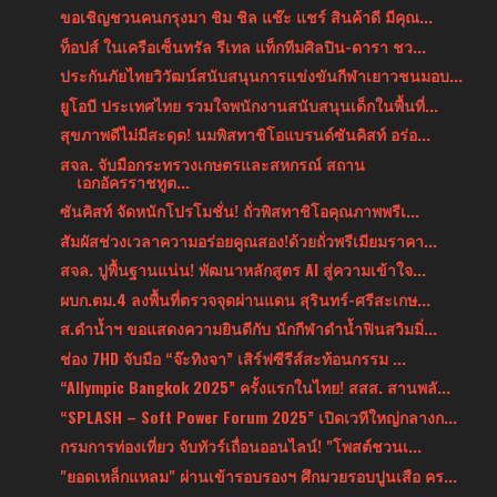
ขอเชิญชวนคนกรุงมา ชิม ชิล แช๊ะ แชร์ สินค้าดี มีคุณ...
ท็อปส์ ในเครือเซ็นทรัล รีเทล แท็กทีมศิลปิน-ดารา ชว...
ประกันภัยไทยวิวัฒน์สนับสนุนการแข่งขันกีฬาเยาวชนมอบ...
ยูโอบี ประเทศไทย รวมใจพนักงานสนับสนุนเด็กในพื้นที่...
สุขภาพดีไม่มีสะดุด! นมพิสทาชิโอแบรนด์ซันคิสท์ อร่อ...
สจล. จับมือกระทรวงเกษตรและสหกรณ์ สถาน
เอกอัครราชทูต...
ซันคิสท์ จัดหนักโปรโมชั่น! ถั่วพิสทาชิโอคุณภาพพรีเ...
สัมผัสช่วงเวลาความอร่อยคูณสอง!ด้วยถั่วพรีเมียมราคา...
สจล. ปูพื้นฐานแน่น! พัฒนาหลักสูตร AI สู่ความเข้าใจ...
ผบก.ตม.4 ลงพื้นที่ตรวจจุดผ่านแดน สุรินทร์-ศรีสะเกษ...
ส.ดำน้ำฯ ขอแสดงความยินดีกับ นักกีฬาดำน้ำฟินสวิมมิ่...
ช่อง 7HD จับมือ “จ๊ะทิงจา” เสิร์ฟซีรีส์สะท้อนกรรม ...
“Allympic Bangkok 2025” ครั้งแรกในไทย! สสส. สานพลั...
“SPLASH – Soft Power Forum 2025” เปิดเวทีใหญ่กลางก...
กรมการท่องเที่ยว จับทัวร์เถื่อนออนไลน์! "โพสต์ชวนเ...
"ยอดเหล็กแหลม" ผ่านเข้ารอบรองฯ ศึกมวยรอบปูนเสือ คร...