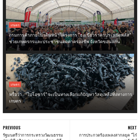
เกษตร
กรมการค้าภายใน เดินหน้าโครงการ “ธงเขียวราคาประหยัดพลัส”
ช่วยเกษตรกรและประชาชนลดค่าครองชีพ จังหวัดขอนแก่น
เกษตร
หรือว่า… “ไบโอชาร์” จะเป็นทางเลือกแก้ปัญหาวัสดุเหลือทิ้งทางการ
เกษตร
PREVIOUS
NEXT
รัฐมนตรีว่าการกระทรวงวัฒนธรรม
การประกวดร้องเพลงสากลยุค "โก๋