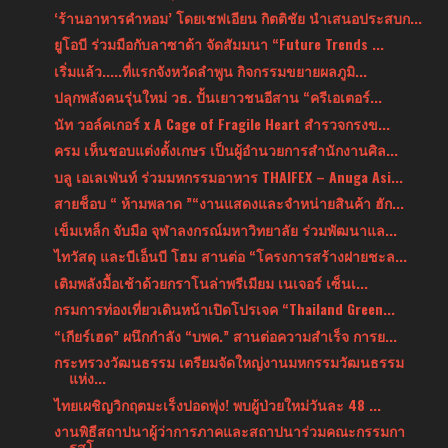
‘ร้านอาหารคำหอม’ โดยเชฟเอียน กิตติชัย นำเสนอประสบก...
ยูโอบี ร่วมมือกับลาซาด้า จัดสัมมนา “Future Trends ...
เริ่มแล้ว.....ที่แรกจังหวัดลำพูน กิจกรรมขยายผลภูมิ...
ปลุกพลังคนรุ่นใหม่ วธ. ปั้นเยาวชนอีสาน “ครีเอเตอร์...
นัท วอล์คเกอร์ x A Cage of Fragile Heart สำรวจกรงข...
ครม เห็นชอบแต่งตั้งเกษร เป็นผู้อำนวยการสำนักงานศิล...
บลู เอเลเฟ่นท์ ร่วมมหกรรมอาหาร THAIFEX – Anuga Asi...
สายช็อบ “ ห้ามพลาด ”“งานแสดงและจำหน่ายสินค้า ฮัก...
เข็มเหล็ก จับมือ จุฬาลงกรณ์มหาวิทยาลัย ร่วมพัฒนาแล...
ไทวัสดุ และบีเอ็นบี โฮม สานต่อ “โครงการสร้างฝายชะล...
เติมพลังมื้อเช้าด้วยกราโนล่าพรีเมียม เนเจอร์ เซ็นเ...
กรมการท่องเที่ยวเดินหน้าเปิดโปรเจค “Thailand Green...
“เกียร์เฮด” ผนึกกำลัง “บพค.” สานต่อความสำเร็จ การย...
กระทรวงวัฒนธรรม เตรียมจัดใหญ่งานมหกรรมวัฒนธรรม
แห่ง...
ไทยเผชิญวิกฤตมะเร็งปอดพุ่ง! พบผู้ป่วยใหม่วันละ 48 ...
งานพิธีสถาปนาผู้ว่าการภาคและสถาปนาร่วมคณะกรรมกา
รสโ...