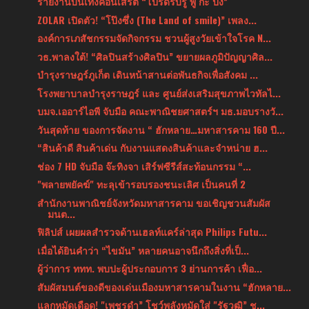
รายงานบันเทิงคอนเสิร์ต “โปรดรับรู้ พู กะ ปิง”
ZOLAR เปิดตัว! “โป๊งซึ่ง (The Land of smile)” เพลง...
องค์การเภสัชกรรมจัดกิจกรรม ชวนผู้สูงวัยเข้าใจโรค N...
วธ.พาลงใต้! “ศิลปินสร้างศิลปิน” ขยายผลภูมิปัญญาศิล...
บำรุงราษฎร์ภูเก็ต เดินหน้าสานต่อพันธกิจเพื่อสังคม ...
โรงพยาบาลบำรุงราษฎร์ และ ศูนย์ส่งเสริมสุขภาพไวทัลไ...
บมจ.เออาร์ไอพี จับมือ คณะพาณิชยศาสตร์ฯ มธ.มอบรางวั...
วันสุดท้าย ของการจัดงาน “ ฮักหลาย…มหาสารคาม 160 ปี...
“สินค้าดี สินค้าเด่น กับงานแสดงสินค้าและจำหน่าย ฮ...
ช่อง 7 HD จับมือ จ๊ะทิงจา เสิร์ฟซีรีส์สะท้อนกรรม “...
"พลายพยัคฆ์" ทะลุเข้ารอบรองชนะเลิศ เป็นคนที่ 2
สำนักงานพาณิชย์จังหวัดมหาสารคาม ขอเชิญชวนสัมผัส
มนต...
ฟิลิปส์ เผยผลสำรวจด้านเฮลท์แคร์ล่าสุด Philips Futu...
เมื่อได้ยินคำว่า “ไขมัน” หลายคนอาจนึกถึงสิ่งที่เป็...
ผู้ว่าการ ททท. พบปะผู้ประกอบการ 3 ย่านการค้า เฟื่อ...
สัมผัสมนต์ของดีของเด่นเมืองมหาสารคามในงาน “ฮักหลาย...
แลกหมัดเดือด! "เพชรดำ” โชว์พลังหมัดใส่ "รัฐวุฒิ” ช...