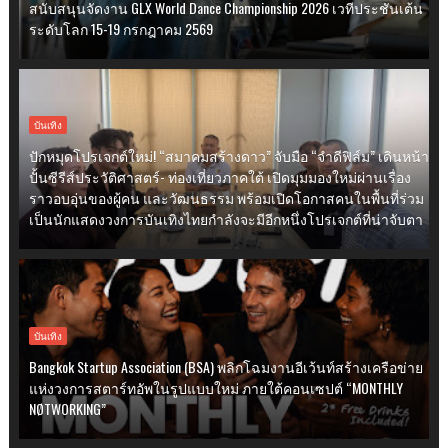
สนับสนุนจัดงาน GLX World Dance Championship 2026 เวทีประชันเต้น
ระดับโลก 15-19 กรกฎาคม 2569
บันเทิง
ปักหมุดโปรเจกต์ใหม่! “สมาคมสร้างดาว” จับมือ “จำดีฟิล์ม” เดินหน้า
ปั้นซีรีส์ประวัติศาสตร์- ท่องเที่ยวภาคใต้ เปิดมุมมองใหม่ผ่านเรื่อง
ราวอบอุ่นของผู้คน และวัฒนธรรม พร้อมเปิดโอกาสคนในพื้นที่ร่วม
เป็นนักแสดงวงการบันเทิงไทยกำลังจะมีอีกหนึ่งโปรเจกต์ที่น่าจับตา
บันเทิง
Bangkok Startup Association (BSA) พลิกโฉมงานอีเว้นท์สร้างเครือข่าย
แห่งวงการสตาร์ทอัพในรูปแบบใหม่ ภายใต้คอนเซปต์ “MONTHLY
NØTWORKING”