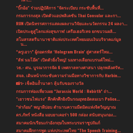
"บิ๊กอ้อ" ร่วมปฏิบัติการ "จัดระเบียบ กระชับพื้นที่...
กรมการกงสุล เปิดตัวแอปพลิเคชัน Thai Consular และกา...
RUN เปิดนิทรรศการแสดงผลงานวิจัยและนวัตกรรม 24 ผลงา...
เปิดประตูสู่โลกแห่งสุขภาพ! เครือเฮอริเทจ ยกขบวนผลิ...
สโมสรสตรีนานาชาติแห่งประเทศไทยมอบเงินบริจาคแก่มูล
น...
“ครูเอวา” ผู้ถอดรหัส ‘Hologram Brain’ สู่ศาสตร์ใหม...
"ลัฟ นมโอ๊ต" เปิดตัวยิ่งใหญ่! นมทางเลือกแบรนด์ใหม่...
วธ.- ศน. บูรณาการจัด 6 เทศกาลทางศาสนา ปลุกพลังศรัท...
สจล. เดินหน้ากระชับความร่วมมือทางวิชาการกับ Harbin...
📸✨ เช็คอินถ้ำนาคา ลุ้นรับของรางวัล
กรมการท่องเที่ยวเผย “Jurassic World : Rebirth” ถ่า...
"เยาวชนไฟแรง" คึกคักศึกยิงปืนรณยุทธอัดลมเบา Police...
“ห่าก้อม” พญาผีปอบ ตำนานความมืดมิดแห่งจิตวิญญาณ
ดร.ภัทร์ หนังสือ มอบยาเคอร่า 500 กล่อง สนับสนุนกอง...
สมาคมนักเรียนเก่าอังกฤษในพระบรมราชูปถัมภ์
สมาคมฝึกการพูด แห่งประเทศไทย "The Speech Training...