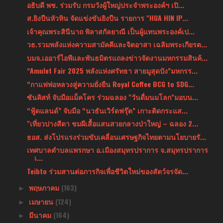
อธิบดี พช. ร่วมรับ กรมวังผู้ใหญ่ประจําพระองค์ฯ เปิ...
ส.ยิงปืนหัวหิน จัดแข่งขันยิงปืน รายการ "HUA HIN IP...
เจ้าคุณพระสินีนาถ พิลาสกัลยาณี เป็นผู้แทนพระองค์เป...
วธ.รวมพลังแห่งความสามัคคีและจิตอาสา เฉลิมพระเกียรต...
บมจ.เออาร์ไอพีและพันธมิตรแถลงข่าวจัดงานมหกรรมสินค้...
“Amulet Fair 2025 พลังแห่งศรัทธา สายมูสุดปัง”มหกรร...
“กาแฟพ่อหลวงสู่ความยั่งยืน Royal Coffee BCG to SDG...
ซันคิสท์ จับมือแม็คโคร ร่วมฉลอง "วันดื่มนมโลก"มอบน...
“ฟู้ดแลนด์” จับมือ “นวธันเวิร์ดฟรุ๊ต” เกาะติดกระแส...
"เที่ยวปางสีดา ชมผีเสื้อแสนสวยกลางป่าใหญ่ – ฉลอง 2...
ธอส. ส่งโปรแรงร่วมขับเคลื่อนเศรษฐกิจไทยตามนโยบายรั...
เทศบาลตำบลแพรกษา อ.เมืองสมุทรปราการ จ.สมุทรปราการ
เ...
Teibto ร่วมสานต่อภารกิจเพื่อชีวิตใหม่ของสัตว์จรจัด...
พฤษภาคม
(163)
►
เมษายน
(124)
►
มีนาคม
(164)
►