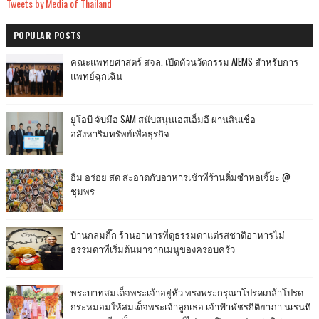
Tweets by Media of Thailand
POPULAR POSTS
คณะแพทยศาสตร์ สจล. เปิดตัวนวัตกรรม AIEMS สำหรับการ
แพทย์ฉุกเฉิน
ยูโอบี จับมือ SAM สนับสนุนเอสเอ็มอี ผ่านสินเชื่อ
อสังหาริมทรัพย์เพื่อธุรกิจ
อิ่ม อร่อย สด สะอาดกับอาหารเช้าที่ร้านติ๋มซำหอเจี๊ยะ @
ชุมพร
บ้านกลมกิ๊ก ร้านอาหารที่ดูธรรมดาแต่รสชาติอาหารไม่
ธรรมดาที่เริ่มต้นมาจากเมนูของครอบครัว
พระบาทสมเด็จพระเจ้าอยู่หัว ทรงพระกรุณาโปรดเกล้าโปรด
กระหม่อมให้สมเด็จพระเจ้าลูกเธอ เจ้าฟ้าพัชรกิติยาภา นเรนทิ