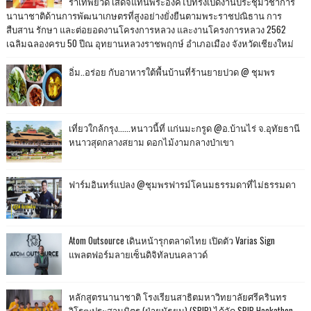
ราเทพยวดี เสด็จแทนพระองค์ไปทรงเปิดงานประชุมวิชาการ
นานาชาติด้านการพัฒนาเกษตรที่สูงอย่างยั่งยืนตามพระราชปณิธาน การ
สืบสาน รักษา และต่อยอดงานโครงการหลวง และงานโครงการหลวง 2562
เฉลิมฉลองครบ 50 ปีณ อุทยานหลวงราชพฤกษ์ อำเภอเมือง จังหวัดเชียงใหม่
อิ่ม..อร่อย กับอาหารใต้พื้นบ้านที่ร้านยายปวด @ ชุมพร
เที่ยวใกล้กรุง......หนาวนี้ที่ แก่นมะกรูด @อ.บ้านไร่ จ.อุทัยธานี
หนาวสุดกลางสยาม ดอกไม้งามกลางป่าเขา
ฟาร์มอินทร์แปลง @ชุมพรฟารม์โคนมธรรมดาที่ไม่ธรรมดา
Atom Outsource เดินหน้ารุกตลาดไทย เปิดตัว Varias Sign
แพลตฟอร์มลายเซ็นดิจิทัลบนคลาวด์
หลักสูตรนานาชาติ โรงเรียนสาธิตมหาวิทยาลัยศรีครินทร
วิโรฒประสานมิตร (ฝ่ายมัธยม) (SPIP) ได้จัด SPIP Hackathon