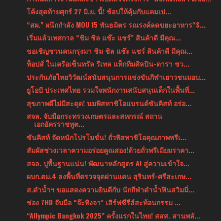
โค้งสุดท้ายศุกร์ 27 มิ.ย. นี้! ช้อปให้คุ้มกับแคมเป...
“สผ.” ผนึกกำลัง MOU 15 พันธมิตร รณรงค์ลดขยะอาหาร“S...
เริ่มแล้วเทศกาล “ชิม ชิล แช๊ะ แชร์” สินค้าดี มีคุณ...
ขอเชิญชวนคนกรุงมา ชิม ชิล แช๊ะ แชร์ สินค้าดี มีคุณ...
ท็อปส์ ในเครือเซ็นทรัล รีเทล แท็กทีมศิลปิน-ดารา ชว...
ประกันภัยไทยวิวัฒน์สนับสนุนการแข่งขันกีฬาเยาวชนมอบ...
ยูโอบี ประเทศไทย รวมใจพนักงานสนับสนุนเด็กในพื้นที่...
สุขภาพดีไม่มีสะดุด! นมพิสทาชิโอแบรนด์ซันคิสท์ อร่อ...
สจล. จับมือกระทรวงเกษตรและสหกรณ์ สถาน
เอกอัครราชทูต...
ซันคิสท์ จัดหนักโปรโมชั่น! ถั่วพิสทาชิโอคุณภาพพรีเ...
สัมผัสช่วงเวลาความอร่อยคูณสอง!ด้วยถั่วพรีเมียมราคา...
สจล. ปูพื้นฐานแน่น! พัฒนาหลักสูตร AI สู่ความเข้าใจ...
ผบก.ตม.4 ลงพื้นที่ตรวจจุดผ่านแดน สุรินทร์-ศรีสะเกษ...
ส.ดำน้ำฯ ขอแสดงความยินดีกับ นักกีฬาดำน้ำฟินสวิมมิ่...
ช่อง 7HD จับมือ “จ๊ะทิงจา” เสิร์ฟซีรีส์สะท้อนกรรม ...
“Allympic Bangkok 2025” ครั้งแรกในไทย! สสส. สานพลั...