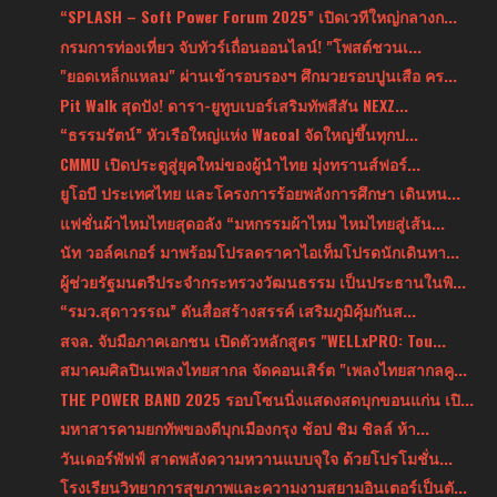
“SPLASH – Soft Power Forum 2025” เปิดเวทีใหญ่กลางก...
กรมการท่องเที่ยว จับทัวร์เถื่อนออนไลน์! "โพสต์ชวนเ...
"ยอดเหล็กแหลม" ผ่านเข้ารอบรองฯ ศึกมวยรอบปูนเสือ คร...
Pit Walk สุดปัง! ดารา-ยูทูบเบอร์เสริมทัพสีสัน NEXZ...
“ธรรมรัตน์” หัวเรือใหญ่แห่ง Wacoal จัดใหญ่ขึ้นทุกป...
CMMU เปิดประตูสู่ยุคใหม่ของผู้นำไทย มุ่งทรานส์ฟอร์...
ยูโอบี ประเทศไทย และโครงการร้อยพลังการศึกษา เดินหน...
แฟชั่นผ้าไหมไทยสุดอลัง “มหกรรมผ้าไหม ไหมไทยสู่เส้น...
นัท วอล์คเกอร์ มาพร้อมโปรลดราคาไอเท็มโปรดนักเดินทา...
ผู้ช่วยรัฐมนตรีประจำกระทรวงวัฒนธรรม เป็นประธานในพิ...
“รมว.สุดาวรรณ” ดันสื่อสร้างสรรค์ เสริมภูมิคุ้มกันส...
สจล. จับมือภาคเอกชน เปิดตัวหลักสูตร "WELLxPRO: Tou...
สมาคมศิลปินเพลงไทยสากล จัดคอนเสิร์ต "เพลงไทยสากลคู...
THE POWER BAND 2025 รอบโซนนิ่งแสดงสดบุกขอนแก่น เปิ...
มหาสารคามยกทัพของดีบุกเมืองกรุง ช้อป ชิม ชิลล์ ห้า...
วันเดอร์พัฟฟ์ สาดพลังความหวานแบบจุใจ ด้วยโปรโมชั่น...
โรงเรียนวิทยาการสุขภาพและความงามสยามอินเตอร์เป็นตั...