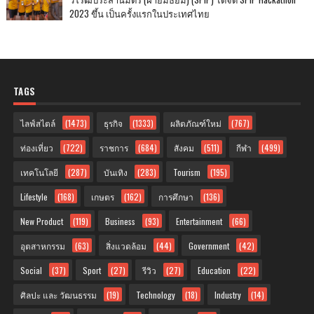
2023 ขึ้น เป็นครั้งแรกในประเทศไทย
TAGS
ไลฟ์สไตล์
(1473)
ธุรกิจ
(1333)
ผลิตภัณฑ์ใหม่
(767)
ท่องเที่ยว
(722)
ราชการ
(684)
สังคม
(511)
กีฬา
(499)
เทคโนโลยี
(287)
บันเทิง
(283)
Tourism
(195)
Lifestyle
(168)
เกษตร
(162)
การศึกษา
(136)
New Product
(119)
Business
(93)
Entertainment
(66)
อุตสาหกรรม
(63)
สิ่งแวดล้อม
(44)
Government
(42)
Social
(37)
Sport
(27)
รีวิว
(27)
Education
(22)
ศิลปะ และ วัฒนธรรม
(19)
Technology
(18)
Industry
(14)