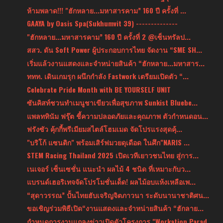
ห้ามพลาด!!! "ฮักหลาย...มหาสารคาม” 160 ปี ครั้งที่ ...
GAAYA by Oasis Spa(Sukhumvit 39) --------------
"ฮักหลาย...มหาสารคาม” 160 ปี ครั้งที่ 2 @เซ็นทรัลป...
สสว. ดัน Soft Power ผู้ประกอบการไทย จัดงาน “SME SH...
เริ่มแล้วงานแสดงและจำหน่ายสินค้า “ฮักหลาย...มหาสาร...
ททท. เดินเกมรุก ผนึกกำลัง Fastwork เตรียมเปิดตัว “...
Celebrate Pride Month with BE YOURSELF UNIT
ซันคิสท์ชวนทำเมนูชาเขียวเพื่อสุขภาพ Sunkist Bluebe...
แพลททินัม ฟรุ๊ต ชี้ความปลอดภัยและคุณภาพ ตัวกำหนดอน...
ฟรังซัว คุ้กกี้พรีเมียมสไตล์โฮมเมด จัดโปรแรงสุดคุ้...
"บริโก้ แซนติก" พร้อมเสิร์ฟมวยดุเดือด ในศึก"NARIS ...
STEM Racing Thailand 2025 เปิดเวทีเยาวชนไทย สู่การ...
เนเจอร์ เซ็นเซชั่น แนะนำ ผลไม้ 4 ชนิด ที่เหมาะกับว...
แบรนด์เฮอริเทจจัดโปรโมชั่นเด็ด! ผลไม้อบแห้งเหลือเพ...
“สุดาวรรณ” ปั้นไทยฮับเจริญจิตภาวนา ระดับนานาชาติศน...
ขอเชิญร่วมพิธีเปิด“งานแสดงและจำหน่ายสินค้า “ฮักลาย...
กำหนดการงานแถลงข่าวเปิดตัวโครงการ "Workation Parad...