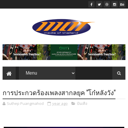
การประกวดร้องเพลงสากลยุค "โก๋หลังวัง"
Suthep Puangmahod
year ago
บันเทิง