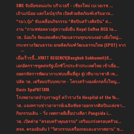
SMC จับมือขอนแก่น บริวเวอรี่ - เชียงใหม่ เบเวอเรช ...
เถ้าแก่น้อย แตกไลน์ธุรกิจ เปิดตัวผลิตภัณฑ์เสริมอาห...
“รมว.ปุ๋ง” ขับเคลื่อนกิจกรรม “ศิลปินสร้างศิลปิน” ส...
งาน “กาแฟพ่อหลวงสู่ความยั่งยืน Royal Coffee BCG to...
วธ. น้อมใจ จัดแสดงศิลปวัฒนธรรมทุกแขนงอย่างยิ่งใหญ่...
กระทรวงวัฒนธรรม ยกผลิตภัณฑ์วัฒนธรรมไทย (CPOT) จาก
...
เมื่อเร็วๆนี้...HYATT REGENCY(Bangkok Sukhumvit)จั...
เอกอัครราชทูตสหรัฐเม็กซิโกประจำประเทศไทย เข้าเยี่ย...
ถอดรหัสการพัฒนากาแฟบนพื้นที่สูง สู่เวทีนานาชาติ เพ...
ปลัด วธ. เตรียมปรับบทบาท - โครงสร้างองค์กรครั้งใหญ...
Oasis SpaPATTAYA
โรงพยาบาลบำรุงราษฎร์ คว้ารางวัล Hospital of the Ye...
วธ. แจงทราบข่าวอาจารย์เฉลิมชัยลาออกจากศิลปินแห่งชา...
กิจกรรมเดิน – วิ่ง เทศกาลผีเสื้อปางสีดา Pangsida i...
วธ. เปิดค่าย “ครอบครัวคุณธรรม” เสริมแกร่งครอบครัวย...
สจล. ครองอันดับ 1 "วิศวกรรมเครื่องกลและอากาศยาน" ข...