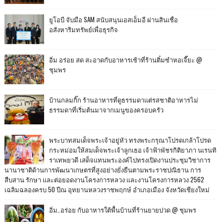
ยูโอบี จับมือ SAM สนับสนุนเอสเอ็มอี ผ่านสินเชื่อ
อสังหาริมทรัพย์เพื่อธุรกิจ
อิ่ม อร่อย สด สะอาดกับอาหารเช้าที่ร้านติ๋มซำหอเจี๊ยะ @
ชุมพร
บ้านกลมกิ๊ก ร้านอาหารที่ดูธรรมดาแต่รสชาติอาหารไม่
ธรรมดาที่เริ่มต้นมาจากเมนูของครอบครัว
พระบาทสมเด็จพระเจ้าอยู่หัว ทรงพระกรุณาโปรดเกล้าโปรด
กระหม่อมให้สมเด็จพระเจ้าลูกเธอ เจ้าฟ้าพัชรกิติยาภา นเรนทิ
ราเทพยวดี เสด็จแทนพระองค์ไปทรงเปิดงานประชุมวิชาการ
นานาชาติด้านการพัฒนาเกษตรที่สูงอย่างยั่งยืนตามพระราชปณิธาน การ
สืบสาน รักษา และต่อยอดงานโครงการหลวง และงานโครงการหลวง 2562
เฉลิมฉลองครบ 50 ปีณ อุทยานหลวงราชพฤกษ์ อำเภอเมือง จังหวัดเชียงใหม่
อิ่ม..อร่อย กับอาหารใต้พื้นบ้านที่ร้านยายปวด @ ชุมพร