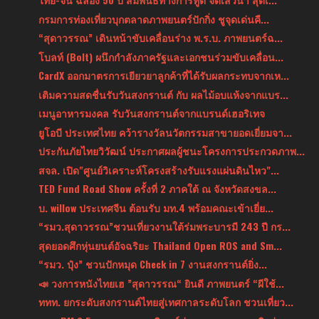
กรมการท่องเที่ยวบุกตลาดภาพยนตร์ปักกิ่ง ชูจุดเด่นคื...
“สุดาวรรณ” เดินหน้าขับเคลื่อนร่าง พ.ร.บ. ภาพยนตร์ฉ...
โบลท์ (Bolt) ผนึกกำลังภาครัฐและเอกชนร่วมขับเคลื่อน...
CardX ออกมาตรการเยียวยาลูกค้าที่ได้รับผลกระทบจากเห...
เติมความสดชื่นรับวันสงกรานต์ กับ ผลไม้อบแห้งจากแบร...
เมนูอาหารมงคล รับวันสงกรานต์จากแบรนด์เฮอริเทจ
ยูโอบี ประเทศไทย คว้ารางวัลนวัตกรรมสาขายอดเยี่ยมจา...
ประกันภัยไทยวิวัฒน์ ประกาศผลผู้ชนะโครงการประกวดภาพ...
สจล. เปิด"ศูนย์วิเคราะห์โครงสร้างรับแรงแผ่นดินไหว"...
TED Fund Road Show ครั้งที่ 2 ภาคใต้ ณ จังหวัดสงขล...
บ. willow ประเทศจีน ต้อนรับ มท.4 พร้อมคณะเข้าเยี่ย...
“รมว.สุดาวรรณ”ชวนเที่ยวงานใต้ร่มพระบารมี 243 ปี กร...
สุดยอดศึกหุ่นยนต์อัจฉริยะ Thailand Open ROS and Sm...
“รมว. ปุ๋ง” ชวนปักหมุด Check in 7 งานสงกรานต์ยิ่ง...
📣 วงการหนังไทยเฮ ”สุดาวรรณ“ ยินดี ภาพยนตร์ “ผีใช้...
ททท. ยกระดับสงกรานต์ไทยสู่เทศกาลระดับโลก ชวนเที่ยว...