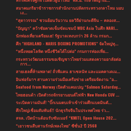
สมาคมภริยาข้าราชการสำนักงานปลัดกระทรวงกลาโหม มอบ
เง...
“สุดาวรรณ” ชวนย้อนวันวาน ยลวิถีย่านกะดีจีน – คลองส...
"ปัญญา" คว้าชัยคาดเข็มขัดแชมป์ WBC Asia ในศึก NARI...
นักท่องเที่ยวเตรียมเฮ! รัฐบาลเทงบกว่า 26 ล้าน กรมก...
ศึก "HIGHLAND - NARIS BOXING PROMOTIONS" จัดใหญ่ทุ...
“หนึ่งหยดโลหิต หนึ่งชีวิตได้ไปต่อ” กรมการท่องเที่ย...
กระทรวงวัฒนธรรมขอเชิญชาวไทยร่วมแสดงความอาลัยต่อ
การ...
สายเฮลตี้ห้ามพลาด! ถั่วพีแคน ฮาเซลนัท และแมคคาเดเม...
อินฟอร์มาฯ สานความร่วมมือเครือข่าย เตรียมจัดงาน "อ...
Seafood from Norway เปิดตัวแคมเปญ “Salmon Saturday...
ไทยฮอนด้า เปิดตัวรถจักรยานยนต์ไฟฟ้า New Honda CUV ...
ระเบิดความมันส์! "บิ๊กเนมตบเท้าเข้าร่วมศึกแบดมินตั...
ศึกใหญ่เชื่อมสัมพันธ์!! นักธุรกิจจีนในประทศไทย ร่ว...
สจล. เปิดบ้านต้อนรับซัมเมอร์ “KMITL Open House 202...
“เยาวชนสืบสานรักษ์เพลงไทย" ซีซั่น2 ปี 2568