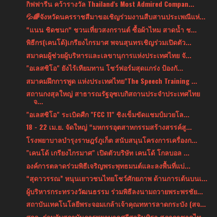
กิฟฟารีน คว้ารางวัล Thailand's Most Admired Compan...
💦🌈จังหวัดนครราชสีมาขอเชิญร่วมงานสืบสานประเพณีแห่...
“แนน ชิดชนก“ ชวนเที่ยวสงกรานต์ ซื้อผ้าไหม สาดน้ำ ช...
พิธีกร(เคนโด้)เกรียงไกรมาศ พจนสุนทรเชิญร่วมเปิดตัว...
สมาคมผู้ช่วยผู้บริหารและเลขานุการแห่งประเทศไทย จั...
"อเลสซิโอ" ยังไร้เทียมทาน โชว์ฟอร์มสุดแกร่ง ป้องกั...
สมาคมฝึกการพูด แห่งประเทศไทย"The Speech Training ...
สถานกงสุลใหญ่ สาธารณรัฐอุซเบกิสถานประจำประเทศไทย
จ...
"อเลสซิโอ" ระเบิดศืก "FCC 11" ชิงเข็มขัดแชมป์มวยโล...
18 - 22 เม.ย. จัดใหญ่ “มหกรรอุตสาหกรรมสร้างสรรค์สู...
โรงพยาบาลบำรุงราษฎร์ภูเก็ต สนับสนุนโครงการเครื่องก...
"เคนโด้ เกรียงไกรมาศ" เปิดตัวบริษัท เคนโด้ โกลบอล ...
องค์การตลาดร่วมพิธีเจริญพระพุทธมนต์และลงพื้นที่แบ่...
“สุดาวรรณ” หนุนเยาวชนไทยโชว์ศักยภาพ ด้านการเต้นบนเ...
ผู้บริหารกระทรวงวัฒนธรรม ร่วมพิธีลงนามถวายพระพรชัย...
สถาบันเทคโนโลยีพระจอมเกล้าเจ้าคุณทหารลาดกระบัง (สจ...
สจล. ร่วมกับสถาบันการพยาบาลศรีสวรินทิรา สภากาชาดไท...