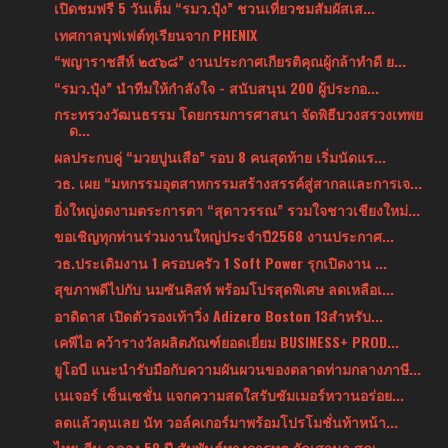
เปิดชมฟรี 5 วันเต็ม “รมว.ปุ๋ง” ชวนเที่ยวชมสัมผัสเส...
เทศกาลบุฟเฟต์ทุเรียนจาก PHENIX
“พญาราชสีห์ ๒๕๖๘” งานประกาศเกียรติคุณผู้กล้าทำดี ย...
“รมว.ปุ๋ง” นำทีมให้กำลังใจ - สนับสนุน 200 ผู้ประกอ...
กระทรวงวัฒนธรรม โดยกรมการศาสนา จัดพิธีบวงสรวงเทพย
ด...
ผลประกบคู่ “มวยปูนเสือ” รอบ 8 คนสุดท้าย เริ่มนัดแร...
วธ. เผย “มหกรรมอุตสาหกรรมสร้างสรรค์สู่สากลและการเจ...
ยิ่งใหญ่งดงามตระการตา “สุดาวรรณ” รวมใจชาวเชียงใหม่...
ขอเชิญทุกท่านร่วมงานใหญ่ประจำปี2568 งานประกาศ...
วธ.ประเดิมงาน 1 ครอบครัว 1 Soft Power รุกเปิดงาน ...
สุขภาพดีไปกับ นมซันคิสท์ พร้อมโปรสุดพิเศษ ลดเหลือเ...
อาดิดาส เปิดตัวรองเท้าวิ่ง Adizero Boston 13สำหรับ...
เคพีไอ คว้ารางวัลผลิตภัณฑ์ยอดเยี่ยม BUSINESS+ PROD...
ยูโอบี แนะนำรับมือกับความผันผวนของตลาดท่ามกลางภาษี...
เนเจอร์ เซ็นเซชั่น แจกความสดใสรับซัมเมอร์หวานอร่อย...
ลดแล้วตุนเลย นัท วอล์คเกอร์มาพร้อมโปรโมชั่นท้าหน้า...
ไทย-จีน ฉลอง 50 ปี สัมพันธ์ทางการทูต จัดเสวนา สุดเ...