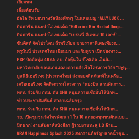
เยี่ยมชม
เลี้ยงต้อนรับ
อัลไล รีท มอบรางวัลห้องพักหรู ในแคมเปญ “ALLY LUCK ...
กิฟฟารีน แนะนำไอเทมเด็ด “Giffarine Bio Herbal Deep...
กิฟฟารีน แนะนำไอเทมเด็ด “เบรนนี่ ดีเอชเอ 10 เอกซ์“...
ซันคิสท์ จัดโปรโดน ถั่วพรีเมียม ขายราคาพิเศษเพียงถ...
ทรูมันนี่ ประเทศไทย เมียนมา และกัมพูชา เปิดช่องทาง...
PSP ปิดดีลทุ่ม 409.5 ลบ. ถือหุ้นใน รีไซเคิล เอ็นจิ...
มหาวิทยาลัยขอนแก่นแถลงความสำเร็จโครงการวิจัย “Ugly...
มูลนิธิเฮอริเทจ (ประเทศไทย) ส่งมอบผลิตภัณฑ์ในเครือ...
เครือเฮอริเทจ จัดกิจกรรมโครงการ “แบ่งปัน สานฝันการ...
ททท. ร่วมกับ กทม. ดัน SHA หนุนความเชื่อมั่นให้นักท...
ข่าวประชาสัมพันธ์ ศาลาเฉลิมกรุง
ททท. ร่วมกับ กทม. ดัน SHA หนุนความเชื่อมั่นให้นักท...
วธ. เปิดชุมชนวัดไพรพัฒนา 1 ใน 10 สุดยอดชุมชนต้นแบบ...
ปิดฉาก! งานสัปดาห์หนังสือฯ ผู้ร่วมงานทะลุ 1.3 ล้าน...
ARAN Happiness Splash 2025 สงกรานต์อรัญฯสาดน้ำชุ่ม...