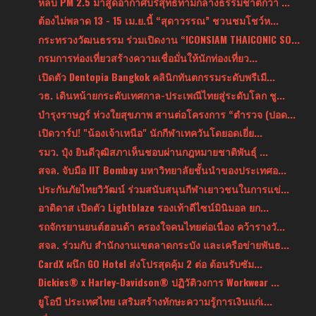
หลบ PM 2.5 มาสูดอากาศบริสุทธ์ท่ามกลางธรรมชาติกว่า ...
ต้องไม่พลาด 13 - 15 เม.ย.นี้ “สุดาวรรณ” ชวนชมโชว์ห...
กระทรวงวัฒนธรรม ร่วมเปิดงาน “ICONSIAM THAICONIC SO...
กรมการท่องเที่ยวสร้างความเชื่อมั่นให้นักท่องเที่ยว...
เปิดตัว Dentopia Bangkok คลินิกทันตกรรมระดับพรีเมี...
วธ. เดินหน้ายกระดับเทศกาล-ประเพณีไทยสู่ระดับโลก ชู...
บำรุงราษฎร์ ห่วงใยสุขภาพ สานต่อโครงการ “ตำรวจ (ปอด...
เปิดวาร์ป! "น้องเจ้าเหนือ" นักกีฬาเทควันโดยอดเยี่ย...
รมว. ปุ๋ง ยินดีวุฒิสภาเห็นชอบผ่านกฎหมายชาติพันธุ์ ...
สจล. จับมือ IIT Bombay มหาวิทยาลัยชั้นนำของประเทศอ...
ประกันภัยไทยวิวัฒน์ ร่วมสนับสนุนกีฬาเยาวชนในการแข่...
อาดิดาส เปิดตัว Lightblaze รองเท้าดีไซน์มินิมอล ยก...
รถจักรยานยนต์ฮอนด้า ครองใจคนไทยต่อเนื่อง คว้ารางวั...
สจล. ร่วมกับ สำนักงานเขตลาดกระบัง และเครือข่ายพันธ...
CardX ผนึก GO Hotel ส่งโปรสุดคุ้ม 2 ต่อ ต้อนรับซัม...
Dickies® x Harley-Davidson® ปฏิวัติวงการ Workwear ...
ยูโอบี ประเทศไทย เสริมสร้างทักษะความรู้การเงินแก่เ...