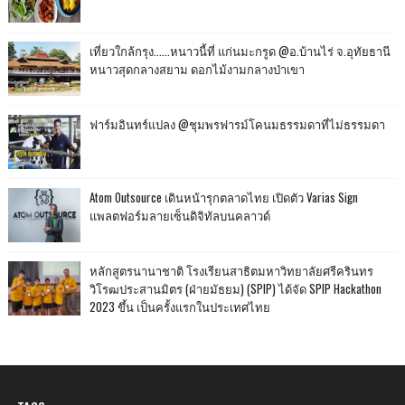
เที่ยวใกล้กรุง......หนาวนี้ที่ แก่นมะกรูด @อ.บ้านไร่ จ.อุทัยธานี
หนาวสุดกลางสยาม ดอกไม้งามกลางป่าเขา
ฟาร์มอินทร์แปลง @ชุมพรฟารม์โคนมธรรมดาที่ไม่ธรรมดา
Atom Outsource เดินหน้ารุกตลาดไทย เปิดตัว Varias Sign
แพลตฟอร์มลายเซ็นดิจิทัลบนคลาวด์
หลักสูตรนานาชาติ โรงเรียนสาธิตมหาวิทยาลัยศรีครินทร
วิโรฒประสานมิตร (ฝ่ายมัธยม) (SPIP) ได้จัด SPIP Hackathon
2023 ขึ้น เป็นครั้งแรกในประเทศไทย