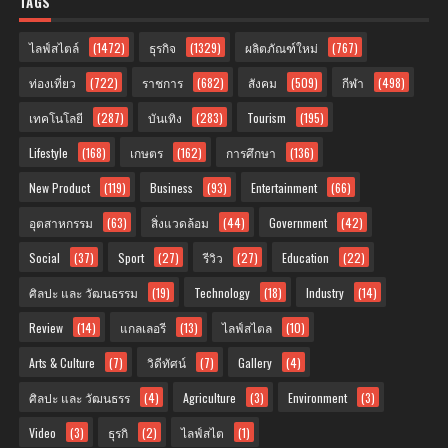
TAGS
ไลฟ์สไตล์
(1472)
ธุรกิจ
(1329)
ผลิตภัณฑ์ใหม่
(767)
ท่องเที่ยว
(722)
ราชการ
(682)
สังคม
(509)
กีฬา
(498)
เทคโนโลยี
(287)
บันเทิง
(283)
Tourism
(195)
Lifestyle
(168)
เกษตร
(162)
การศึกษา
(136)
New Product
(119)
Business
(93)
Entertainment
(66)
อุตสาหกรรม
(63)
สิ่งแวดล้อม
(44)
Government
(42)
Social
(37)
Sport
(27)
รีวิว
(27)
Education
(22)
ศิลปะ และ วัฒนธรรม
(19)
Technology
(18)
Industry
(14)
Review
(14)
แกลเลอรี
(13)
ไลฟ์สไตล
(10)
Arts & Culture
(7)
วิดีทัศน์
(7)
Gallery
(4)
ศิลปะ และ วัฒนธรร
(4)
Agriculture
(3)
Environment
(3)
Video
(3)
ธุรกิ
(2)
ไลฟ์สไต
(1)