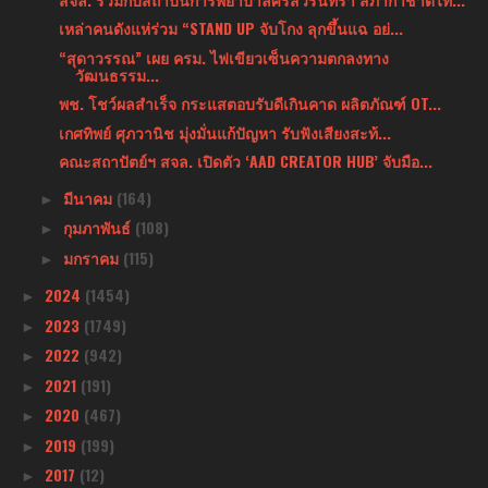
เหล่าคนดังแห่ร่วม “STAND UP จับโกง ลุกขึ้นแฉ อย่...
“สุดาวรรณ” เผย ครม. ไฟเขียวเซ็นความตกลงทาง
วัฒนธรรม...
พช. โชว์ผลสำเร็จ กระแสตอบรับดีเกินคาด ผลิตภัณฑ์ OT...
เกศทิพย์ ศุภวานิช มุ่งมั่นแก้ปัญหา รับฟังเสียงสะท้...
คณะสถาปัตย์ฯ สจล. เปิดตัว ‘AAD CREATOR HUB’ จับมือ...
มีนาคม
(164)
►
กุมภาพันธ์
(108)
►
มกราคม
(115)
►
2024
(1454)
►
2023
(1749)
►
2022
(942)
►
2021
(191)
►
2020
(467)
►
2019
(199)
►
2017
(12)
►