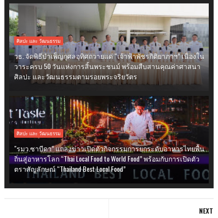
ศิลปะ และ วัฒนธรรม
วธ. จัดพิธีบำเพ็ญกุศลอุทิศถวายแด่ “เจ้าฟ้าพัชรกิติยาภาฯ” เนื่องใน
วาระครบ 50 วันแห่งการสิ้นพระชนม์ พร้อมสืบสานคุณค่าศาสนา
ศิลปะ และวัฒนธรรมตามรอยพระจริยวัตร
ศิลปะ และ วัฒนธรรม
"รมว.ซาบีดา” แถลงข่าวเปิดตัวกิจกรรมการยกระดับอาหารไทยพื้น
ถิ่นสู่อาหารโลก “Thai Local Food to World Food” พร้อมกับการเปิดตัว
ตราสัญลักษณ์ “Thailand Best Local Food”
NEXT