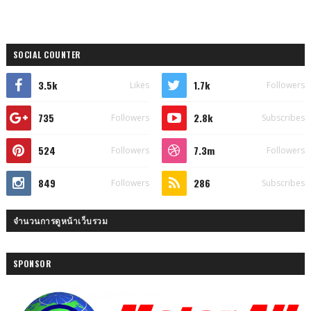
SOCIAL COUNTER
3.5k
1.7k
Likes
Followers
735
2.8k
Followers
Subscribes
524
7.3m
Followers
Followers
849
286
Followers
Subscribes
จำนวนการดูหน้าเว็บรวม
SPONSOR