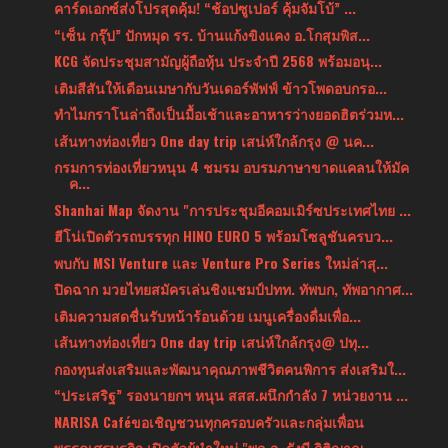
คาร์ดเอกซ์ส่งโปรสุดคุ้ม! “ช้อปซูเปอร์ คุ้มจัมโบ้” ...
“เซ็น กรุ๊ป” ปักหมุด รร. บ้านแก้งขิงแคง อ.โกสุมพิส...
KCG จัดประชุมสามัญผู้ถือหุ้น ประจำปี 2568 พร้อมอนุ...
เติมสีสันให้เดือนเมษากับวันเดอร์พัฟฟ์ ข้าวโพดอบกรอ...
ทำไมกราโนล่าถึงเป็นมื้อเช้าและอาหารว่างยอดฮิตร่วมห...
เส้นทางท่องเที่ยว One day trip เสน่ห์ใกล้กรุง @ นค...
กรมการท่องเที่ยวหนุน 4 ชมรม อบรมภาษาขาดแคลนให้มัค
ค...
Shanhai Map จัดงาน "การประชุมอีคอมเมิร์ซประเทศไทย ...
ฮีโน่เปิดตัวรถบรรทุก HINO EURO 5 พร้อมโซลูชันครบว...
พบกับ MSI Venture และ Venture Pro Series ใหม่ล่าสุ...
ปิดฉาก มวยไทยสมัครเล่นชิงแชมป์ปทท. ทัพบก, ทัพอากาศ...
เติมความสดชื่นรับหน้าร้อนด้วย เมนูเครื่องดื่มเพื่อ...
เส้นทางท่องเที่ยว One day trip เสน่ห์ใกล้กรุง@ ปทุ...
กองทุนส่งเสริมและพัฒนาคุณภาพชีวิตคนพิการ ส่งเสริมใ...
“ประเสริฐ” รองนายกฯ หนุน สสส.ผนึกกำลัง 7 หน่วยงาน ...
NARISA Caféขอเชิญชวนทุกครอบครัวและกลุ่มเพื่อน
พรรคเศรษฐกิจ เปิดตัวผู้นำใหม่ "พล.อ. รังษี กิติญาณ...