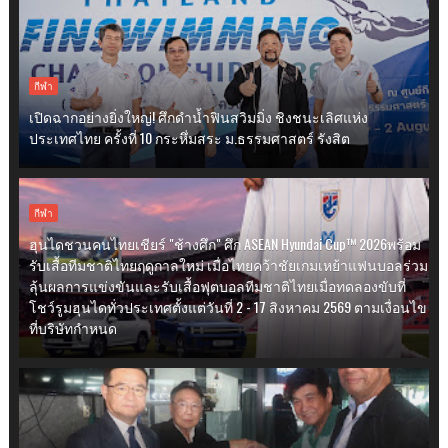
กีฬา
เปิดฉากอย่างยิ่งใหญ่! ศึกดำน้ำฟินสวิมมิ่ง ชิงชนะเลิศแห่ง
ประเทศไทย ครั้งที่ 10 กระหึ่มสระ ม.ธรรมศาสตร์ รังสิต
กีฬา
ฮุนไดชวนคนไทยเชียร์ "ช้างศึก" ศึก ASEAN Hyundai Cup™ 2026พร้อม
รับเสื้อทีมชาติไทยฤดูกาลใหม่ เมื่อไทยคว้าชัยเกมเหย้าแฟนบอลร่วม
ลุ้นผลการแข่งขันและรับเสื้อฟุตบอลทีมชาติไทยเมื่อทดลองขับที่
โชว์รูมฮุนไดทั่วประเทศตั้งแต่วันที่ 2 - 17 สิงหาคม 2569 ตามเงื่อนไข
ที่บริษัทกำหนด