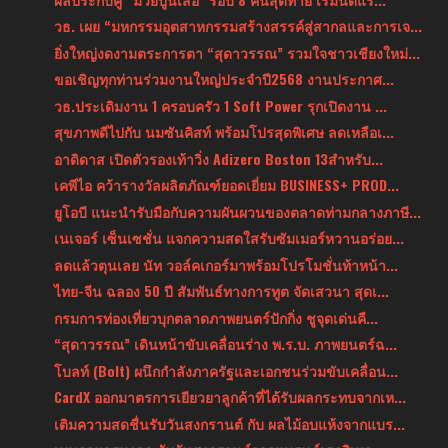
วธ. เผย “มหกรรมอุตสาหกรรมสร้างสรรค์สู่สากลและการเจ...
ยิ่งใหญ่งดงามตระการตา “สุดาวรรณ” รวมใจชาวเชียงใหม่...
ขอเชิญทุกท่านร่วมงานใหญ่ประจำปี2568 งานประกาศ...
วธ.ประเดิมงาน 1 ครอบครัว 1 Soft Power รุกเปิดงาน ...
สุขภาพดีไปกับ นมซันคิสท์ พร้อมโปรสุดพิเศษ ลดเหลือเ...
อาดิดาส เปิดตัวรองเท้าวิ่ง Adizero Boston 13สำหรับ...
เคพีไอ คว้ารางวัลผลิตภัณฑ์ยอดเยี่ยม BUSINESS+ PROD...
ยูโอบี แนะนำรับมือกับความผันผวนของตลาดท่ามกลางภาษี...
เนเจอร์ เซ็นเซชั่น แจกความสดใสรับซัมเมอร์หวานอร่อย...
ลดแล้วตุนเลย นัท วอล์คเกอร์มาพร้อมโปรโมชั่นท้าหน้า...
ไทย-จีน ฉลอง 50 ปี สัมพันธ์ทางการทูต จัดเสวนา สุดเ...
กรมการท่องเที่ยวบุกตลาดภาพยนตร์ปักกิ่ง ชูจุดเด่นคื...
“สุดาวรรณ” เดินหน้าขับเคลื่อนร่าง พ.ร.บ. ภาพยนตร์ฉ...
โบลท์ (Bolt) ผนึกกำลังภาครัฐและเอกชนร่วมขับเคลื่อน...
CardX ออกมาตรการเยียวยาลูกค้าที่ได้รับผลกระทบจากเห...
เติมความสดชื่นรับวันสงกรานต์ กับ ผลไม้อบแห้งจากแบร...