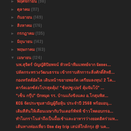
พฤศจิกายน
(98)
►
ตุลาคม
(117)
►
กันยายน
(149)
►
สิงหาคม
(176)
►
กรกฎาคม
(135)
►
มิถุนายน
(142)
►
พฤษภาคม
(163)
►
เมษายน
(124)
▼
นพ.สุจิตร์ บัญญัติปิยพจน์ หัวหน้าทีมแพทย์จาก Genes...
ปลัดกระทรวงวัฒนธรรม เข้ากราบสักการะสิ่งศักดิ์สิทธิ...
กองทรัสต์อัลไล เดินหน้าขยายพอร์ต เตรียมลงทุน! 2 โค...
คาร์ดเอกซ์ส่งโปรสุดคุ้ม! “ช้อปซูเปอร์ คุ้มจัมโบ้” ...
“เซ็น กรุ๊ป” ปักหมุด รร. บ้านแก้งขิงแคง อ.โกสุมพิส...
KCG จัดประชุมสามัญผู้ถือหุ้น ประจำปี 2568 พร้อมอนุ...
เติมสีสันให้เดือนเมษากับวันเดอร์พัฟฟ์ ข้าวโพดอบกรอ...
ทำไมกราโนล่าถึงเป็นมื้อเช้าและอาหารว่างยอดฮิตร่วมห...
เส้นทางท่องเที่ยว One day trip เสน่ห์ใกล้กรุง @ นค...