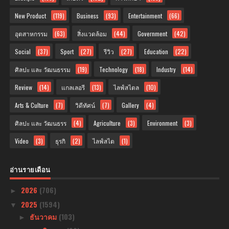
New Product
(119)
Business
(93)
Entertainment
(66)
อุตสาหกรรม
(63)
สิ่งแวดล้อม
(44)
Government
(42)
Social
(37)
Sport
(27)
รีวิว
(27)
Education
(22)
ศิลปะ และ วัฒนธรรม
(19)
Technology
(18)
Industry
(14)
Review
(14)
แกลเลอรี
(13)
ไลฟ์สไตล
(10)
Arts & Culture
(7)
วิดีทัศน์
(7)
Gallery
(4)
ศิลปะ และ วัฒนธรร
(4)
Agriculture
(3)
Environment
(3)
Video
(3)
ธุรกิ
(2)
ไลฟ์สไต
(1)
อ่านรายเดือน
2026
(706)
►
2025
(1594)
▼
ธันวาคม
(103)
►