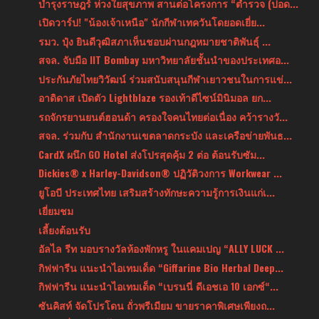
บำรุงราษฎร์ ห่วงใยสุขภาพ สานต่อโครงการ “ตำรวจ (ปอด...
เปิดวาร์ป! "น้องเจ้าเหนือ" นักกีฬาเทควันโดยอดเยี่ย...
รมว. ปุ๋ง ยินดีวุฒิสภาเห็นชอบผ่านกฎหมายชาติพันธุ์ ...
สจล. จับมือ IIT Bombay มหาวิทยาลัยชั้นนำของประเทศอ...
ประกันภัยไทยวิวัฒน์ ร่วมสนับสนุนกีฬาเยาวชนในการแข่...
อาดิดาส เปิดตัว Lightblaze รองเท้าดีไซน์มินิมอล ยก...
รถจักรยานยนต์ฮอนด้า ครองใจคนไทยต่อเนื่อง คว้ารางวั...
สจล. ร่วมกับ สำนักงานเขตลาดกระบัง และเครือข่ายพันธ...
CardX ผนึก GO Hotel ส่งโปรสุดคุ้ม 2 ต่อ ต้อนรับซัม...
Dickies® x Harley-Davidson® ปฏิวัติวงการ Workwear ...
ยูโอบี ประเทศไทย เสริมสร้างทักษะความรู้การเงินแก่เ...
เยี่ยมชม
เลี้ยงต้อนรับ
อัลไล รีท มอบรางวัลห้องพักหรู ในแคมเปญ “ALLY LUCK ...
กิฟฟารีน แนะนำไอเทมเด็ด “Giffarine Bio Herbal Deep...
กิฟฟารีน แนะนำไอเทมเด็ด “เบรนนี่ ดีเอชเอ 10 เอกซ์“...
ซันคิสท์ จัดโปรโดน ถั่วพรีเมียม ขายราคาพิเศษเพียงถ...