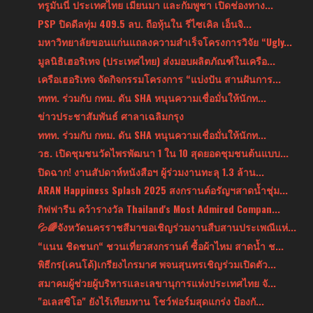
ทรูมันนี่ ประเทศไทย เมียนมา และกัมพูชา เปิดช่องทาง...
PSP ปิดดีลทุ่ม 409.5 ลบ. ถือหุ้นใน รีไซเคิล เอ็นจิ...
มหาวิทยาลัยขอนแก่นแถลงความสำเร็จโครงการวิจัย “Ugly...
มูลนิธิเฮอริเทจ (ประเทศไทย) ส่งมอบผลิตภัณฑ์ในเครือ...
เครือเฮอริเทจ จัดกิจกรรมโครงการ “แบ่งปัน สานฝันการ...
ททท. ร่วมกับ กทม. ดัน SHA หนุนความเชื่อมั่นให้นักท...
ข่าวประชาสัมพันธ์ ศาลาเฉลิมกรุง
ททท. ร่วมกับ กทม. ดัน SHA หนุนความเชื่อมั่นให้นักท...
วธ. เปิดชุมชนวัดไพรพัฒนา 1 ใน 10 สุดยอดชุมชนต้นแบบ...
ปิดฉาก! งานสัปดาห์หนังสือฯ ผู้ร่วมงานทะลุ 1.3 ล้าน...
ARAN Happiness Splash 2025 สงกรานต์อรัญฯสาดน้ำชุ่ม...
กิฟฟารีน คว้ารางวัล Thailand's Most Admired Compan...
💦🌈จังหวัดนครราชสีมาขอเชิญร่วมงานสืบสานประเพณีแห่...
“แนน ชิดชนก“ ชวนเที่ยวสงกรานต์ ซื้อผ้าไหม สาดน้ำ ช...
พิธีกร(เคนโด้)เกรียงไกรมาศ พจนสุนทรเชิญร่วมเปิดตัว...
สมาคมผู้ช่วยผู้บริหารและเลขานุการแห่งประเทศไทย จั...
"อเลสซิโอ" ยังไร้เทียมทาน โชว์ฟอร์มสุดแกร่ง ป้องกั...