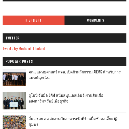
HIGHLIGHT
COMMENTS
TWITTER
Tweets by Media of Thailand
POPULAR POSTS
คณะแพทยศาสตร์ สจล. เปิดตัวนวัตกรรม AIEMS สำหรับการ
แพทย์ฉุกเฉิน
ยูโอบี จับมือ SAM สนับสนุนเอสเอ็มอี ผ่านสินเชื่อ
อสังหาริมทรัพย์เพื่อธุรกิจ
อิ่ม อร่อย สด สะอาดกับอาหารเช้าที่ร้านติ๋มซำหอเจี๊ยะ @
ชุมพร