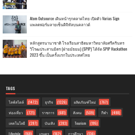
Atom Outsource เดินหน้ารุกตลาดไทย เปิดตัว Varias Sign
แพลตฟอร์มลายเซ็นดิจิทัลบนคลาวด์
หลักสูตรนานาชาติ โรงเรียนสาธิตมหาวิทยาลัยศรีครินทร
วิโรฒประสานมิตร (ฝ่ายมัธยม) (SPIP) ได้จัด SPIP Hackathon
2023 ขึ้น เป็นครั้งแรกในประเทศไทย
TAGS
ไลฟ์สไตล์
(1472)
ธุรกิจ
(1326)
ผลิตภัณฑ์ใหม่
(767)
ท่องเที่ยว
(721)
ราชการ
(681)
สังคม
(509)
กีฬา
(498)
เทคโนโลยี
(287)
บันเทิง
(283)
Tourism
(195)
Lifestyle
(168)
เกษตร
(162)
การศึกษา
(136)