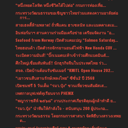
“หนึ่งหยดโลหิต หนึ่งชีวิตได้ไปต่อ” กรมการท่องเที่ย...
กระทรวงวัฒนธรรมขอเชิญชาวไทยร่วมแสดงความอาลัยต่อ
การ...
สายเฮลตี้ห้ามพลาด! ถั่วพีแคน ฮาเซลนัท และแมคคาเดเม...
อินฟอร์มาฯ สานความร่วมมือเครือข่าย เตรียมจัดงาน "อ...
Seafood from Norway เปิดตัวแคมเปญ “Salmon Saturday...
ไทยฮอนด้า เปิดตัวรถจักรยานยนต์ไฟฟ้า New Honda CUV ...
ระเบิดความมันส์! "บิ๊กเนมตบเท้าเข้าร่วมศึกแบดมินตั...
ศึกใหญ่เชื่อมสัมพันธ์!! นักธุรกิจจีนในประทศไทย ร่ว...
สจล. เปิดบ้านต้อนรับซัมเมอร์ “KMITL Open House 202...
“เยาวชนสืบสานรักษ์เพลงไทย" ซีซั่น2 ปี 2568
เปิดชมฟรี 5 วันเต็ม “รมว.ปุ๋ง” ชวนเที่ยวชมสัมผัสเส...
เทศกาลบุฟเฟต์ทุเรียนจาก PHENIX
“พญาราชสีห์ ๒๕๖๘” งานประกาศเกียรติคุณผู้กล้าทำดี ย...
“รมว.ปุ๋ง” นำทีมให้กำลังใจ - สนับสนุน 200 ผู้ประกอ...
กระทรวงวัฒนธรรม โดยกรมการศาสนา จัดพิธีบวงสรวงเทพย
ด...
ผลประกบคู่ “มวยปูนเสือ” รอบ 8 คนสุดท้าย เริ่มนัดแร...