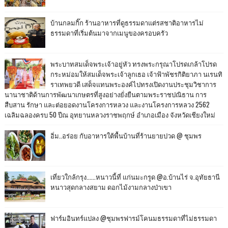
บ้านกลมกิ๊ก ร้านอาหารที่ดูธรรมดาแต่รสชาติอาหารไม่
ธรรมดาที่เริ่มต้นมาจากเมนูของครอบครัว
พระบาทสมเด็จพระเจ้าอยู่หัว ทรงพระกรุณาโปรดเกล้าโปรด
กระหม่อมให้สมเด็จพระเจ้าลูกเธอ เจ้าฟ้าพัชรกิติยาภา นเรนทิ
ราเทพยวดี เสด็จแทนพระองค์ไปทรงเปิดงานประชุมวิชาการ
นานาชาติด้านการพัฒนาเกษตรที่สูงอย่างยั่งยืนตามพระราชปณิธาน การ
สืบสาน รักษา และต่อยอดงานโครงการหลวง และงานโครงการหลวง 2562
เฉลิมฉลองครบ 50 ปีณ อุทยานหลวงราชพฤกษ์ อำเภอเมือง จังหวัดเชียงใหม่
อิ่ม..อร่อย กับอาหารใต้พื้นบ้านที่ร้านยายปวด @ ชุมพร
เที่ยวใกล้กรุง......หนาวนี้ที่ แก่นมะกรูด @อ.บ้านไร่ จ.อุทัยธานี
หนาวสุดกลางสยาม ดอกไม้งามกลางป่าเขา
ฟาร์มอินทร์แปลง @ชุมพรฟารม์โคนมธรรมดาที่ไม่ธรรมดา