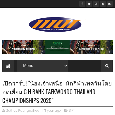
เปิดวาร์ป! "น้องเจ้าเหนือ" นักกีฬาเทควันโดย
อดเยี่ยม G H BANK TAEKWONDO THAILAND
CHAMPIONSHIPS 2025”
Suthep Puangmahod
year ago
กีฬา