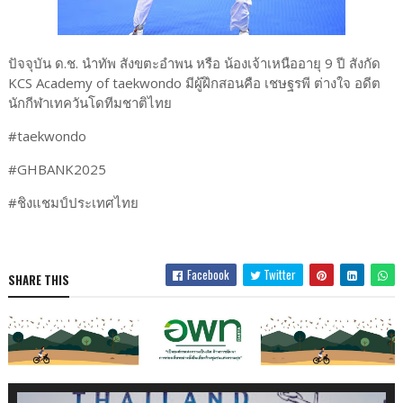
ปัจจุบัน ด.ช. นำทัพ สังขตะอำพน หรือ น้องเจ้าเหนืออายุ 9 ปี สังกัด
KCS Academy of taekwondo มีผู้ฝึกสอนคือ เชษฐรพี ต่างใจ อดีต
นักกีฬาเทควันโดทีมชาติไทย
#taekwondo
#GHBANK2025
#ชิงแชมป์ประเทศไทย
Facebook
Twitter
SHARE THIS