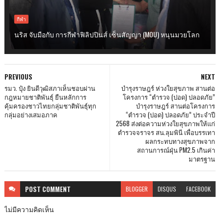
กีฬา
นริส จับมือกับ การกีฬาฟิลิปปินส์ เซ็นสัญญา (MOU) หนุนมวยโลก
PREVIOUS
NEXT
รมว. ปุ๋ง ยินดีวุฒิสภาเห็นชอบผ่าน
บำรุงราษฎร์ ห่วงใยสุขภาพ สานต่อ
กฎหมายชาติพันธุ์ ยืนหลักการ
โครงการ “ตำรวจ (ปอด) ปลอดภัย”
คุ้มครองชาวไทยกลุ่มชาติพันธุ์ทุก
บำรุงราษฎร์ สานต่อโครงการ
กลุ่มอย่างเสมอภาค
“ตำรวจ (ปอด) ปลอดภัย” ประจำปี
2568 ส่งต่อความห่วงใยสุขภาพให้แก่
ตำรวจจราจร สน.ลุมพินี เพื่อบรรเทา
ผลกระทบทางสุขภาพจาก
สถานการณ์ฝุ่น PM2.5 เกินค่า
มาตรฐาน
POST
COMMENT
BLOGGER
DISQUS
FACEBOOK
ไม่มีความคิดเห็น