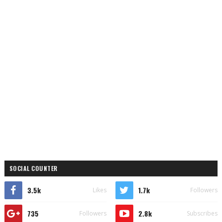
SOCIAL COUNTER
3.5k
1.7k
Likes
Followers
735
2.8k
Followers
Subscribes