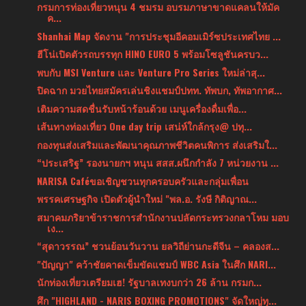
กรมการท่องเที่ยวหนุน 4 ชมรม อบรมภาษาขาดแคลนให้มัค
ค...
Shanhai Map จัดงาน "การประชุมอีคอมเมิร์ซประเทศไทย ...
ฮีโน่เปิดตัวรถบรรทุก HINO EURO 5 พร้อมโซลูชันครบว...
พบกับ MSI Venture และ Venture Pro Series ใหม่ล่าสุ...
ปิดฉาก มวยไทยสมัครเล่นชิงแชมป์ปทท. ทัพบก, ทัพอากาศ...
เติมความสดชื่นรับหน้าร้อนด้วย เมนูเครื่องดื่มเพื่อ...
เส้นทางท่องเที่ยว One day trip เสน่ห์ใกล้กรุง@ ปทุ...
กองทุนส่งเสริมและพัฒนาคุณภาพชีวิตคนพิการ ส่งเสริมใ...
“ประเสริฐ” รองนายกฯ หนุน สสส.ผนึกกำลัง 7 หน่วยงาน ...
NARISA Caféขอเชิญชวนทุกครอบครัวและกลุ่มเพื่อน
พรรคเศรษฐกิจ เปิดตัวผู้นำใหม่ "พล.อ. รังษี กิติญาณ...
สมาคมภริยาข้าราชการสำนักงานปลัดกระทรวงกลาโหม มอบ
เง...
“สุดาวรรณ” ชวนย้อนวันวาน ยลวิถีย่านกะดีจีน – คลองส...
"ปัญญา" คว้าชัยคาดเข็มขัดแชมป์ WBC Asia ในศึก NARI...
นักท่องเที่ยวเตรียมเฮ! รัฐบาลเทงบกว่า 26 ล้าน กรมก...
ศึก "HIGHLAND - NARIS BOXING PROMOTIONS" จัดใหญ่ทุ...