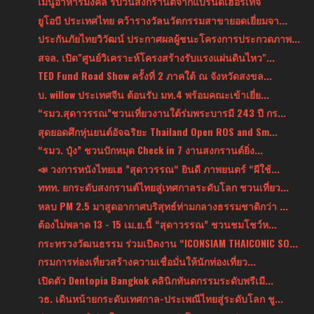
เมนูอาหารมงคล รับวันสงกรานต์จากแบรนด์เฮอริเทจ
ยูโอบี ประเทศไทย คว้ารางวัลนวัตกรรมสาขายอดเยี่ยมจา...
ประกันภัยไทยวิวัฒน์ ประกาศผลผู้ชนะโครงการประกวดภาพ...
สจล. เปิด"ศูนย์วิเคราะห์โครงสร้างรับแรงแผ่นดินไหว"...
TED Fund Road Show ครั้งที่ 2 ภาคใต้ ณ จังหวัดสงขล...
บ. willow ประเทศจีน ต้อนรับ มท.4 พร้อมคณะเข้าเยี่ย...
“รมว.สุดาวรรณ”ชวนเที่ยวงานใต้ร่มพระบารมี 243 ปี กร...
สุดยอดศึกหุ่นยนต์อัจฉริยะ Thailand Open ROS and Sm...
“รมว. ปุ๋ง” ชวนปักหมุด Check in 7 งานสงกรานต์ยิ่ง...
📣 วงการหนังไทยเฮ ”สุดาวรรณ“ ยินดี ภาพยนตร์ “ผีใช้...
ททท. ยกระดับสงกรานต์ไทยสู่เทศกาลระดับโลก ชวนเที่ยว...
หลบ PM 2.5 มาสูดอากาศบริสุทธ์ท่ามกลางธรรมชาติกว่า ...
ต้องไม่พลาด 13 - 15 เม.ย.นี้ “สุดาวรรณ” ชวนชมโชว์ห...
กระทรวงวัฒนธรรม ร่วมเปิดงาน “ICONSIAM THAICONIC SO...
กรมการท่องเที่ยวสร้างความเชื่อมั่นให้นักท่องเที่ยว...
เปิดตัว Dentopia Bangkok คลินิกทันตกรรมระดับพรีเมี...
วธ. เดินหน้ายกระดับเทศกาล-ประเพณีไทยสู่ระดับโลก ชู...