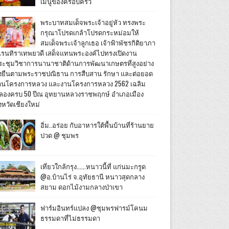
เมนูของครอบครัว
พระบาทสมเด็จพระเจ้าอยู่หัว ทรงพระ
กรุณาโปรดเกล้าโปรดกระหม่อมให้
สมเด็จพระเจ้าลูกเธอ เจ้าฟ้าพัชรกิติยาภา
เรนทิราเทพยวดี เสด็จแทนพระองค์ไปทรงเปิดงาน
ระชุมวิชาการนานาชาติด้านการพัฒนาเกษตรที่สูงอย่าง
ั่งยืนตามพระราชปณิธาน การสืบสาน รักษา และต่อยอด
านโครงการหลวง และงานโครงการหลวง 2562 เฉลิม
ลองครบ 50 ปีณ อุทยานหลวงราชพฤกษ์ อำเภอเมือง
งหวัดเชียงใหม่
อิ่ม..อร่อย กับอาหารใต้พื้นบ้านที่ร้านยาย
ปวด @ ชุมพร
เที่ยวใกล้กรุง......หนาวนี้ที่ แก่นมะกรูด
@อ.บ้านไร่ จ.อุทัยธานี หนาวสุดกลาง
สยาม ดอกไม้งามกลางป่าเขา
ฟาร์มอินทร์แปลง @ชุมพรฟารม์โคนม
ธรรมดาที่ไม่ธรรมดา