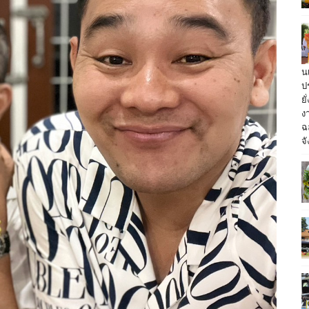
น
ป
ย
ง
ฉ
จั