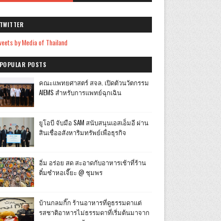
TWITTER
eets by Media of Thailand
POPULAR POSTS
คณะแพทยศาสตร์ สจล. เปิดตัวนวัตกรรม
AIEMS สำหรับการแพทย์ฉุกเฉิน
ยูโอบี จับมือ SAM สนับสนุนเอสเอ็มอี ผ่าน
สินเชื่ออสังหาริมทรัพย์เพื่อธุรกิจ
อิ่ม อร่อย สด สะอาดกับอาหารเช้าที่ร้าน
ติ๋มซำหอเจี๊ยะ @ ชุมพร
บ้านกลมกิ๊ก ร้านอาหารที่ดูธรรมดาแต่
รสชาติอาหารไม่ธรรมดาที่เริ่มต้นมาจาก