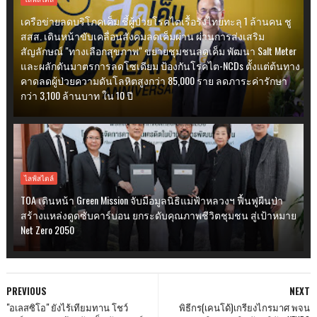
เครือข่ายลดบริโภคเค็ม ชี้ผู้ป่วยโรคไตเรื้อรังไทยทะลุ 1 ล้านคน ชู
สสส. เดินหน้าขับเคลื่อนสังคมลดเค็มผ่าน ผ่านการส่งเสริม
สัญลักษณ์ "ทางเลือกสุขภาพ" ขยายชุมชนลดเค็ม พัฒนา Salt Meter
และผลักดันมาตรการลดโซเดียม ป้องกันโรคไต-NCDs ตั้งแต่ต้นทาง
คาดลดผู้ป่วยความดันโลหิตสูงกว่า 85,000 ราย ลดภาระค่ารักษา
กว่า 3,100 ล้านบาท ใน 10 ปี
ไลฟ์สไตล์
TOA เดินหน้า Green Mission จับมือมูลนิธิแม่ฟ้าหลวงฯ ฟื้นฟูผืนป่า
สร้างแหล่งดูดซับคาร์บอน ยกระดับคุณภาพชีวิตชุมชน สู่เป้าหมาย
Net Zero 2050
PREVIOUS
NEXT
"อเลสซิโอ" ยังไร้เทียมทาน โชว์
พิธีกร(เคนโด้)เกรียงไกรมาศ พจน