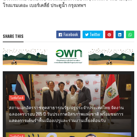
โรงแรมเดอะ เบอร์เคลี่ย์ ประตูน้ำ กรุงเทพฯ
Facebook
Twitter
SHARE THIS
ไลฟ์สไตล์
สถานเอกอัครราชทูตสาธารณรัฐเปรูประจำประเทศไทย จัดงาน
ฉลองครบรอบ 205 ปี วันประกาศอิสรภาพแห่งชาติ พร้อมชมการ
แสดงการเต้นรำพื้นเมืองเปรูและร่วมงานเลี้ยงต้อนรับ
ไลฟ์สไตล์