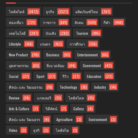
ไลฟ์สไตล์
(1472)
ธุรกิจ
(1327)
ผลิตภัณฑ์ใหม่
(767)
ท่องเที่ยว
(721)
ราชการ
(681)
สังคม
(509)
กีฬา
(498)
เทคโนโลยี
(287)
บันเทิง
(283)
Tourism
(195)
Lifestyle
(168)
เกษตร
(162)
การศึกษา
(136)
New Product
(119)
Business
(93)
Entertainment
(66)
อุตสาหกรรม
(63)
สิ่งแวดล้อม
(44)
Government
(42)
Social
(37)
Sport
(27)
รีวิว
(27)
Education
(22)
ศิลปะ และ วัฒนธรรม
(19)
Technology
(18)
Industry
(14)
Review
(14)
แกลเลอรี
(13)
ไลฟ์สไตล
(10)
Arts & Culture
(7)
วิดีทัศน์
(7)
Gallery
(4)
ศิลปะ และ วัฒนธรร
(4)
Agriculture
(3)
Environment
(3)
Video
(3)
ธุรกิ
(2)
ไลฟ์สไต
(1)