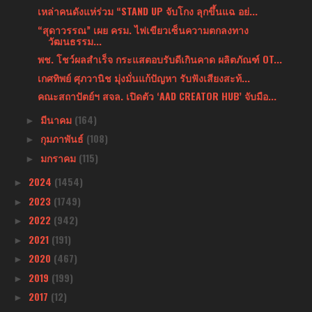
เหล่าคนดังแห่ร่วม “STAND UP จับโกง ลุกขึ้นแฉ อย่...
“สุดาวรรณ” เผย ครม. ไฟเขียวเซ็นความตกลงทาง
วัฒนธรรม...
พช. โชว์ผลสำเร็จ กระแสตอบรับดีเกินคาด ผลิตภัณฑ์ OT...
เกศทิพย์ ศุภวานิช มุ่งมั่นแก้ปัญหา รับฟังเสียงสะท้...
คณะสถาปัตย์ฯ สจล. เปิดตัว ‘AAD CREATOR HUB’ จับมือ...
มีนาคม
(164)
►
กุมภาพันธ์
(108)
►
มกราคม
(115)
►
2024
(1454)
►
2023
(1749)
►
2022
(942)
►
2021
(191)
►
2020
(467)
►
2019
(199)
►
2017
(12)
►