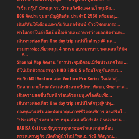
“เซ็น กรุ๊ป” ปักหมุด รร. บ้านแก้งขิงแคง อ.โกสุมพิส...
KCG จัดประชุมสามัญผู้ถือหุ้น ประจำปี 2568 พร้อมอนุ...
เติมสีสันให้เดือนเมษากับวันเดอร์พัฟฟ์ ข้าวโพดอบกรอ...
ทำไมกราโนล่าถึงเป็นมื้อเช้าและอาหารว่างยอดฮิตร่วมห...
เส้นทางท่องเที่ยว One day trip เสน่ห์ใกล้กรุง @ นค...
กรมการท่องเที่ยวหนุน 4 ชมรม อบรมภาษาขาดแคลนให้มัค
ค...
Shanhai Map จัดงาน "การประชุมอีคอมเมิร์ซประเทศไทย ...
ฮีโน่เปิดตัวรถบรรทุก HINO EURO 5 พร้อมโซลูชันครบว...
พบกับ MSI Venture และ Venture Pro Series ใหม่ล่าสุ...
ปิดฉาก มวยไทยสมัครเล่นชิงแชมป์ปทท. ทัพบก, ทัพอากาศ...
เติมความสดชื่นรับหน้าร้อนด้วย เมนูเครื่องดื่มเพื่อ...
เส้นทางท่องเที่ยว One day trip เสน่ห์ใกล้กรุง@ ปทุ...
กองทุนส่งเสริมและพัฒนาคุณภาพชีวิตคนพิการ ส่งเสริมใ...
“ประเสริฐ” รองนายกฯ หนุน สสส.ผนึกกำลัง 7 หน่วยงาน ...
NARISA Caféขอเชิญชวนทุกครอบครัวและกลุ่มเพื่อน
พรรคเศรษฐกิจ เปิดตัวผู้นำใหม่ "พล.อ. รังษี กิติญาณ...