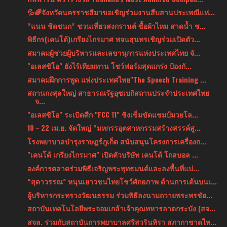
💦🌈จังหวัดนครราชสีมาขอเชิญร่วมงานสืบสานประเพณีแห่...
“แนน ชิดชนก“ ชวนเที่ยวสงกรานต์ ซื้อผ้าไหม สาดน้ำ ช...
พิธีกร(เคนโด้)เกรียงไกรมาศ พจนสุนทรเชิญร่วมเปิดตัว...
สมาคมผู้ช่วยผู้บริหารและเลขานุการแห่งประเทศไทย จั...
"อเลสซิโอ" ยังไร้เทียมทาน โชว์ฟอร์มสุดแกร่ง ป้องกั...
สมาคมฝึกการพูด แห่งประเทศไทย"The Speech Training ...
สถานกงสุลใหญ่ สาธารณรัฐอุซเบกิสถานประจำประเทศไทย
จ...
"อเลสซิโอ" ระเบิดศืก "FCC 11" ชิงเข็มขัดแชมป์มวยโล...
18 - 22 เม.ย. จัดใหญ่ “มหกรรอุตสาหกรรมสร้างสรรค์สู...
โรงพยาบาลบำรุงราษฎร์ภูเก็ต สนับสนุนโครงการเครื่องก...
"เคนโด้ เกรียงไกรมาศ" เปิดตัวบริษัท เคนโด้ โกลบอล ...
องค์การตลาดร่วมพิธีเจริญพระพุทธมนต์และลงพื้นที่แบ่...
“สุดาวรรณ” หนุนเยาวชนไทยโชว์ศักยภาพ ด้านการเต้นบนเ...
ผู้บริหารกระทรวงวัฒนธรรม ร่วมพิธีลงนามถวายพระพรชัย...
สถาบันเทคโนโลยีพระจอมเกล้าเจ้าคุณทหารลาดกระบัง (สจ...
สจล. ร่วมกับสถาบันการพยาบาลศรีสวรินทิรา สภากาชาดไท...