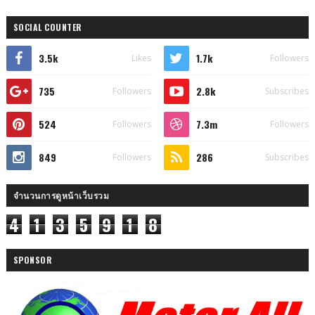
SOCIAL COUNTER
3.5k
1.7k
Likes
Followers
735
2.8k
Followers
Subscribes
524
7.3m
Followers
Followers
849
286
Followers
Subscribes
จำนวนการดูหน้าเว็บรวม
4
1
3
5
9
1
8
SPONSOR