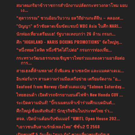
สมาคมภริยาข้าราชการสำนักงานปลัดกระทรวงกลาโหม มอบ
เง...
“สุดาวรรณ” ชวนย้อนวันวาน ยลวิถีย่านกะดีจีน – คลองส...
"ปัญญา" คว้าชัยคาดเข็มขัดแชมป์ WBC Asia ในศึก NARI...
นักท่องเที่ยวเตรียมเฮ! รัฐบาลเทงบกว่า 26 ล้าน กรมก...
ศึก "HIGHLAND - NARIS BOXING PROMOTIONS" จัดใหญ่ทุ...
“หนึ่งหยดโลหิต หนึ่งชีวิตได้ไปต่อ” กรมการท่องเที่ย...
กระทรวงวัฒนธรรมขอเชิญชาวไทยร่วมแสดงความอาลัยต่อ
การ...
สายเฮลตี้ห้ามพลาด! ถั่วพีแคน ฮาเซลนัท และแมคคาเดเม...
อินฟอร์มาฯ สานความร่วมมือเครือข่าย เตรียมจัดงาน "อ...
Seafood from Norway เปิดตัวแคมเปญ “Salmon Saturday...
ไทยฮอนด้า เปิดตัวรถจักรยานยนต์ไฟฟ้า New Honda CUV ...
ระเบิดความมันส์! "บิ๊กเนมตบเท้าเข้าร่วมศึกแบดมินตั...
ศึกใหญ่เชื่อมสัมพันธ์!! นักธุรกิจจีนในประทศไทย ร่ว...
สจล. เปิดบ้านต้อนรับซัมเมอร์ “KMITL Open House 202...
“เยาวชนสืบสานรักษ์เพลงไทย" ซีซั่น2 ปี 2568
เปิดชมฟรี 5 วันเต็ม “รมว.ปุ๋ง” ชวนเที่ยวชมสัมผัสเส...