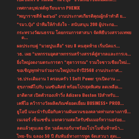
เทศกาลบุฟเฟต์ทุเรียนจาก PHENIX
“พญาราชสีห์ ๒๕๖๘” งานประกาศเกียรติคุณผู้กล้าทำดี ย...
“รมว.ปุ๋ง” นำทีมให้กำลังใจ - สนับสนุน 200 ผู้ประกอ...
กระทรวงวัฒนธรรม โดยกรมการศาสนา จัดพิธีบวงสรวงเทพย
ด...
ผลประกบคู่ “มวยปูนเสือ” รอบ 8 คนสุดท้าย เริ่มนัดแร...
วธ. เผย “มหกรรมอุตสาหกรรมสร้างสรรค์สู่สากลและการเจ...
ยิ่งใหญ่งดงามตระการตา “สุดาวรรณ” รวมใจชาวเชียงใหม่...
ขอเชิญทุกท่านร่วมงานใหญ่ประจำปี2568 งานประกาศ...
วธ.ประเดิมงาน 1 ครอบครัว 1 Soft Power รุกเปิดงาน ...
สุขภาพดีไปกับ นมซันคิสท์ พร้อมโปรสุดพิเศษ ลดเหลือเ...
อาดิดาส เปิดตัวรองเท้าวิ่ง Adizero Boston 13สำหรับ...
เคพีไอ คว้ารางวัลผลิตภัณฑ์ยอดเยี่ยม BUSINESS+ PROD...
ยูโอบี แนะนำรับมือกับความผันผวนของตลาดท่ามกลางภาษี...
เนเจอร์ เซ็นเซชั่น แจกความสดใสรับซัมเมอร์หวานอร่อย...
ลดแล้วตุนเลย นัท วอล์คเกอร์มาพร้อมโปรโมชั่นท้าหน้า...
ไทย-จีน ฉลอง 50 ปี สัมพันธ์ทางการทูต จัดเสวนา สุดเ...