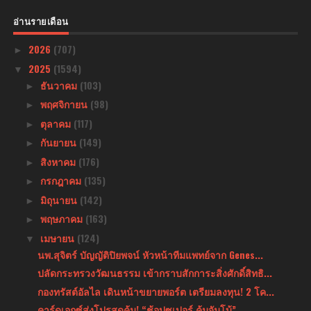
อ่านรายเดือน
2026
(707)
►
2025
(1594)
▼
ธันวาคม
(103)
►
พฤศจิกายน
(98)
►
ตุลาคม
(117)
►
กันยายน
(149)
►
สิงหาคม
(176)
►
กรกฎาคม
(135)
►
มิถุนายน
(142)
►
พฤษภาคม
(163)
►
เมษายน
(124)
▼
นพ.สุจิตร์ บัญญัติปิยพจน์ หัวหน้าทีมแพทย์จาก Genes...
ปลัดกระทรวงวัฒนธรรม เข้ากราบสักการะสิ่งศักดิ์สิทธิ...
กองทรัสต์อัลไล เดินหน้าขยายพอร์ต เตรียมลงทุน! 2 โค...
คาร์ดเอกซ์ส่งโปรสุดคุ้ม! “ช้อปซูเปอร์ คุ้มจัมโบ้” ...