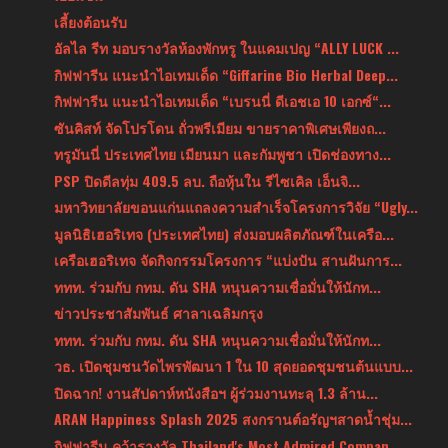
เลี้ยงต้อนรับ
อัลไล รีท มอบรางวัลห้องพักหรู ในแคมเปญ “ALLY LUCK ...
กิฟฟารีน แนะนำไอเทมเด็ด “Giffarine Bio Herbal Deep...
กิฟฟารีน แนะนำไอเทมเด็ด “เบรนนี่ ดีเอชเอ 10 เอกซ์“...
ซันคิสท์ จัดโปรโดน ถั่วพรีเมียม ขายราคาพิเศษเพียงถ...
ทรูมันนี่ ประเทศไทย เมียนมา และกัมพูชา เปิดช่องทาง...
PSP ปิดดีลทุ่ม 409.5 ลบ. ถือหุ้นใน รีไซเคิล เอ็นจิ...
มหาวิทยาลัยขอนแก่นแถลงความสำเร็จโครงการวิจัย “Ugly...
มูลนิธิเฮอริเทจ (ประเทศไทย) ส่งมอบผลิตภัณฑ์ในเครือ...
เครือเฮอริเทจ จัดกิจกรรมโครงการ “แบ่งปัน สานฝันการ...
ททท. ร่วมกับ กทม. ดัน SHA หนุนความเชื่อมั่นให้นักท...
ข่าวประชาสัมพันธ์ ศาลาเฉลิมกรุง
ททท. ร่วมกับ กทม. ดัน SHA หนุนความเชื่อมั่นให้นักท...
วธ. เปิดชุมชนวัดไพรพัฒนา 1 ใน 10 สุดยอดชุมชนต้นแบบ...
ปิดฉาก! งานสัปดาห์หนังสือฯ ผู้ร่วมงานทะลุ 1.3 ล้าน...
ARAN Happiness Splash 2025 สงกรานต์อรัญฯสาดน้ำชุ่ม...
กิฟฟารีน คว้ารางวัล Thailand's Most Admired Compan...