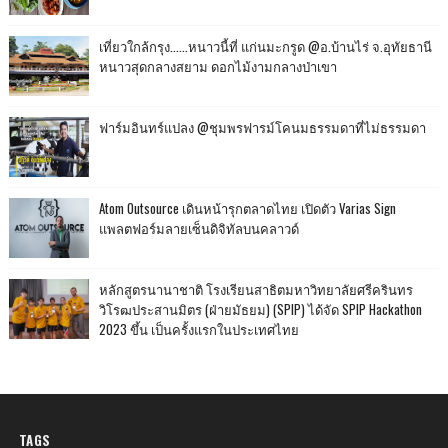
เที่ยวใกล้กรุง......หนาวนี้ที่ แก่นมะกรูด @อ.บ้านไร่ จ.อุทัยธานี
หนาวสุดกลางสยาม ดอกไม้งามกลางป่าเขา
ฟาร์มอินทร์แปลง @ชุมพรฟารม์โคนมธรรมดาที่ไม่ธรรมดา
Atom Outsource เดินหน้ารุกตลาดไทย เปิดตัว Varias Sign
แพลตฟอร์มลายเซ็นดิจิทัลบนคลาวด์
หลักสูตรนานาชาติ โรงเรียนสาธิตมหาวิทยาลัยศรีครินทร
วิโรฒประสานมิตร (ฝ่ายมัธยม) (SPIP) ได้จัด SPIP Hackathon
2023 ขึ้น เป็นครั้งแรกในประเทศไทย
TAGS