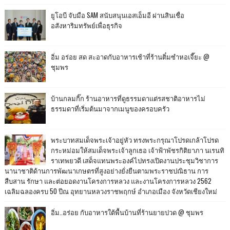
ยูโอบี จับมือ SAM สนับสนุนเอสเอ็มอี ผ่านสินเชื่อ
อสังหาริมทรัพย์เพื่อธุรกิจ
อิ่ม อร่อย สด สะอาดกับอาหารเช้าที่ร้านติ๋มซำหอเจี๊ยะ @
ชุมพร
บ้านกลมกิ๊ก ร้านอาหารที่ดูธรรมดาแต่รสชาติอาหารไม่
ธรรมดาที่เริ่มต้นมาจากเมนูของครอบครัว
พระบาทสมเด็จพระเจ้าอยู่หัว ทรงพระกรุณาโปรดเกล้าโปรด
กระหม่อมให้สมเด็จพระเจ้าลูกเธอ เจ้าฟ้าพัชรกิติยาภา นเรนทิ
ราเทพยวดี เสด็จแทนพระองค์ไปทรงเปิดงานประชุมวิชาการ
นานาชาติด้านการพัฒนาเกษตรที่สูงอย่างยั่งยืนตามพระราชปณิธาน การ
สืบสาน รักษา และต่อยอดงานโครงการหลวง และงานโครงการหลวง 2562
เฉลิมฉลองครบ 50 ปีณ อุทยานหลวงราชพฤกษ์ อำเภอเมือง จังหวัดเชียงใหม่
อิ่ม..อร่อย กับอาหารใต้พื้นบ้านที่ร้านยายปวด @ ชุมพร