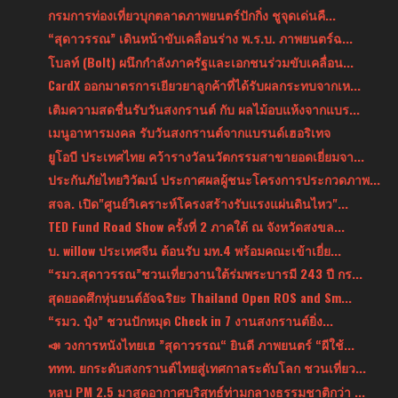
กรมการท่องเที่ยวบุกตลาดภาพยนตร์ปักกิ่ง ชูจุดเด่นคื...
“สุดาวรรณ” เดินหน้าขับเคลื่อนร่าง พ.ร.บ. ภาพยนตร์ฉ...
โบลท์ (Bolt) ผนึกกำลังภาครัฐและเอกชนร่วมขับเคลื่อน...
CardX ออกมาตรการเยียวยาลูกค้าที่ได้รับผลกระทบจากเห...
เติมความสดชื่นรับวันสงกรานต์ กับ ผลไม้อบแห้งจากแบร...
เมนูอาหารมงคล รับวันสงกรานต์จากแบรนด์เฮอริเทจ
ยูโอบี ประเทศไทย คว้ารางวัลนวัตกรรมสาขายอดเยี่ยมจา...
ประกันภัยไทยวิวัฒน์ ประกาศผลผู้ชนะโครงการประกวดภาพ...
สจล. เปิด"ศูนย์วิเคราะห์โครงสร้างรับแรงแผ่นดินไหว"...
TED Fund Road Show ครั้งที่ 2 ภาคใต้ ณ จังหวัดสงขล...
บ. willow ประเทศจีน ต้อนรับ มท.4 พร้อมคณะเข้าเยี่ย...
“รมว.สุดาวรรณ”ชวนเที่ยวงานใต้ร่มพระบารมี 243 ปี กร...
สุดยอดศึกหุ่นยนต์อัจฉริยะ Thailand Open ROS and Sm...
“รมว. ปุ๋ง” ชวนปักหมุด Check in 7 งานสงกรานต์ยิ่ง...
📣 วงการหนังไทยเฮ ”สุดาวรรณ“ ยินดี ภาพยนตร์ “ผีใช้...
ททท. ยกระดับสงกรานต์ไทยสู่เทศกาลระดับโลก ชวนเที่ยว...
หลบ PM 2.5 มาสูดอากาศบริสุทธ์ท่ามกลางธรรมชาติกว่า ...