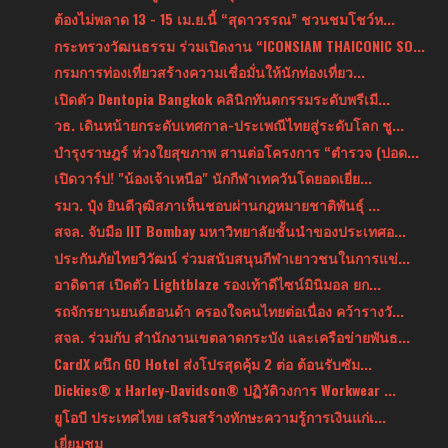
ต้องไม่พลาด 13 - 15 เม.ย.นี้ “สุดาวรรณ” ชวนชมโชว์ห...
กระทรวงวัฒนธรรม ร่วมเปิดงาน “ICONSIAM THAICONIC SO...
กรมการท่องเที่ยวสร้างความเชื่อมั่นให้นักท่องเที่ยว...
เปิดตัว Dentopia Bangkok คลินิกทันตกรรมระดับพรีเมี...
วธ. เดินหน้ายกระดับเทศกาล-ประเพณีไทยสู่ระดับโลก ชู...
บำรุงราษฎร์ ห่วงใยสุขภาพ สานต่อโครงการ “ตำรวจ (ปอด...
เปิดวาร์ป! "น้องเจ้าเหนือ" นักกีฬาเทควันโดยอดเยี่ย...
รมว. ปุ๋ง ยินดีวุฒิสภาเห็นชอบผ่านกฎหมายชาติพันธุ์ ...
สจล. จับมือ IIT Bombay มหาวิทยาลัยชั้นนำของประเทศอ...
ประกันภัยไทยวิวัฒน์ ร่วมสนับสนุนกีฬาเยาวชนในการแข่...
อาดิดาส เปิดตัว Lightblaze รองเท้าดีไซน์มินิมอล ยก...
รถจักรยานยนต์ฮอนด้า ครองใจคนไทยต่อเนื่อง คว้ารางวั...
สจล. ร่วมกับ สำนักงานเขตลาดกระบัง และเครือข่ายพันธ...
CardX ผนึก GO Hotel ส่งโปรสุดคุ้ม 2 ต่อ ต้อนรับซัม...
Dickies® x Harley-Davidson® ปฏิวัติวงการ Workwear ...
ยูโอบี ประเทศไทย เสริมสร้างทักษะความรู้การเงินแก่เ...
เยี่ยมชม