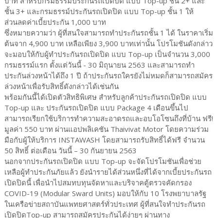
บาท สำหรับกรมธรรม์ประกันรถเปิดปิด แบบ Top-up ชั้น 2+ และ
ชั้น 3+ และกรมธรรม์ประกันรถเปิดปิด แบบ Top-up ชั้น 1 ให้
ส่วนลดค่าเบี้ยประกัน 1,000 บาท
ซึ่งหมายความว่า ผู้ที่สนใจสามารถทำประกันรถชั้น 1 ได้ ในราคาเริ่ม
ต้นจาก 4,900 บาท เหลือเพียง 3,900 บาทเท่านั้น โปรโมชันดังกล่าว
จะมอบให้กับผู้ทำประกันรถเปิดปิด แบบ Top-up เป็นจำนวน 3,000
กรมธรรม์แรก ตั้งแต่วันนี้ - 30 มิถุนายน 2563 และสามารถทำ
ประกันล่วงหน้าได้ถึง 1 ปี ถ้าประกันรถใครยังไม่หมดก็สามารถสมัคร
ล่วงหน้าเพื่อรับสิทธิ์ดังกล่าวได้เช่นกัน
พร้อมกันนี้ได้เปิดตัวสิทธิพิเศษ สำหรับลูกค้าประกันรถเปิดปิด แบบ
Top-up และ ประกันรถเปิดปิด แบบ Package 4 เดือนขึ้นไป
สามารถเรียกใช้บริการทำความสะอาดรถและอบโอโซนถึงที่บ้าน ฟรี!
มูลค่า 550 บาท ผ่านแอปพลิเคชัน Thaivivat Motor โดยความร่วม
มือกับผู้ให้บริการ INSTAWASH โดยสามารถรับสิทธิ์ได้ฟรี จำนวน
50 สิทธิ์ ต่อเดือน วันนี้ – 30 กันยายน 2563
นอกจากประกันรถเปิดปิด แบบ Top-up จะจัดโปรโมชันเพื่อช่วย
เหลือผู้ทำประกันภัยแล้ว ยังนำรายได้ส่วนหนึ่งที่ได้จากเบี้ยประกันรถ
เปิดปิดนี้ เพื่อนำไปสมทบทุนจัดหาและบริจาคตู้ตรวจคัดกรอง
COVID-19 (Modular Sward Units) มอบให้กับ 10 โรงพยาบาลรัฐ
ในเครือข่ายสถาบันแพทยศาสตร์ทั่วประเทศ ผู้ที่สนใจทำประกันรถ
เปิดปิดTop-up สามารถสมัครประกันได้ง่ายๆ ผ่านทาง