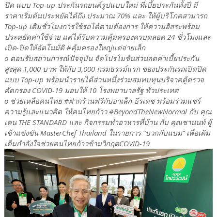
ปิด แบบ Top-up ประกันรถยนต์รูปแบบใหม่ ที่เบี้ยประกันทั้งปี มี
ราคาเริ่มต้นประหยัดได้ถึง ประมาณ 70% และ ให้ผู้บริโภคสามารถ
Top-up เติมชั่วโมงการใช้รถได้ตามต้องการ ให้ความอิสระพร้อม
ประหยัดค่าใช้จ่าย แต่ได้รับความคุ้มครองครบตลอด 24 ชั่วโมงและ
เปิด-ปิดให้อัตโนมัติ #คุ้มครองใหญ่แต่จ่ายเล็ก
o ตอบรับสถานการณ์ปัจจุบัน จัดโปรโมชันส่วนลดค่าเบี้ยประกัน
สูงสุด 1,000 บาท ให้กับ 3,000 กรมธรรม์แรก ของประกันรถเปิดปิด
แบบ Top-up พร้อมนำรายได้ส่วนหนึ่งร่วมสมทบทุนบริจาคตู้ตรวจ
คัดกรอง COVID-19 มอบให้ 10 โรงพยาบาลรัฐ ทั่วประเทศ
o ช่วยเหลือคนไทย #ฝากร้านฟรีกับอาเล็ก-ธีรเดช พร้อมร่วมแชร์
ความรู้และแนวคิด ให้คนไทยก้าว #BeyondTheNewNormal กับ คุณ
เคน THE STANDARD และ กิจกรรมทำอาหารที่บ้าน กับ คุณชานนท์ ผู้
เข้าแข่งขัน MasterChef Thailand ในรายการ “บวกกับแบม” เพื่อเติม
เต็มกำลังใจช่วยคนไทยก้าวข้ามวิกฤตCOVID-19