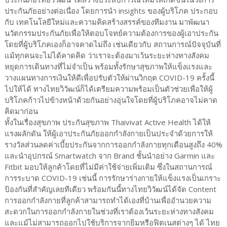
ประกันภัยอย่างต่อเนื่อง โดยการนำ insights ของผู้บริโภค ประกอบ
กับ เทคโนโลยีใหม่และความคิดสร้างสรรค์ของทีมงาน มาพัฒนา
นวัตกรรมประกันภัยเพื่อให้ตอบโจทย์ความต้องการของผู้เอาประกัน
โดยที่ผู้บริโภคเองก็อาจคาดไม่ถึง เช่นเดียวกับ สถานการณ์ปัจจุบันที่
แม้ทุกคนจะไม่ได้คาดคิด ว่าเราจะต้องมาเว้นระยะห่างทางสังคม
หยุดการเดินทางที่ไม่จำเป็น พร้อมทั้งรักษาสุขภาพให้แข็งแรงและ
วางแผนทางการเงินให้ดีเพื่อปรับตัวให้ผ่านวิกฤต COVID-19 ครั้งนี้
ไปให้ได้ ทางไทยวิวัฒน์ก็ได้เตรียมความพร้อมเป็นตัวช่วยเพื่อให้ผู้
บริโภคก้าวไปข้างหน้าด้วยกันอย่างอุ่นใจโดยที่ผู้บริโภคอาจไม่คาด
คิดมาก่อน
ทั้งในเรื่องสุขภาพ ประกันสุขภาพ Thaivivat Active Health ได้ให้
แรงผลักดัน ให้ผู้เอาประกันภัยออกกำลังกายเป็นประจำด้วยการให้
รางวัลส่วนลดค่าเบี้ยประกันจากการออกกำลังกายทุกเดือนสูงถึง 40%
และนำอุปกรณ์ Smartwatch จาก Brand ชั้นนำอย่าง Garmin และ
Fitbit มอบให้ลูกค้าโดยที่ไม่มีค่าใช้จ่ายเพิ่มเติม ซึ่งในสถานการณ์
การระบาด COVID-19 เช่นนี้ การรักษาร่างกายให้แข็งแรงเป็นเกราะ
ป้องกันที่สำคัญเลยทีเดียว พร้อมกันนี้ทางไทยวิวัฒน์ได้จัด Content
การออกกำลังกายที่ลูกค้าสามารถทำได้เองที่บ้านเพื่ออำนวยความ
สะดวกในการออกกำลังกายในช่วงที่เราต้องเว้นระยะห่างทางสังคม
และแม้ไม่สามารถออกไปใช้บริการจากยิมหรือฟิตเนสต่างๆ ได้ ไทย