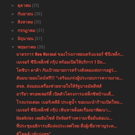
ตุลาคม
(21)
►
กันยายน
(36)
►
สิงหาคม
(31)
►
กรกฎาคม
(37)
►
มิถุนายน
(57)
►
พฤษภาคม
(35)
▼
มาตรการ New Normal ของโรงภาพยนตร์เมเจอร์ ซีนีเพล็ก...
เมเจอร์ ซีนีเพล็กซ์ กรุ้ป พร้อมเปิดให้บริการ 1 มิถ...
โตชิบา ดาต้า กับเป้าหมายการสร้างสังคมแห่งการอยู่ร่...
สัมมนาออนไลน์ฟรี!!! “เสริมแกร่งผู้ประกอบการความงาม...
สจล. ส่งมอบเครื่องช่วยหายใจให้รัฐบาลมัลดีฟส์
อารียา พรอพเพอร์ตี้ เปิดตัวโครงการแฟล็กชิพบ้านเดี่...
โรงแรมเดอะ เบอร์เคลีย์ ประตูน้ำ ขอแนะนำร้านเปิดใหม...
เมเจอร์ ซีนีเพล็กซ์ กรุ้ป เฟ้นหาพล็อตเรื่องมาพัฒนา...
Qualtrics เผยอินไซต์ ปัจจัยสร้างความเชื่อมั่นต่อแบ...
ที่ประชุมอธิการบดีแห่งประเทศไทย ดึงผู้เชี่ยวชาญระด...
ตู้โทลล์เวย์แบ่งสุข"