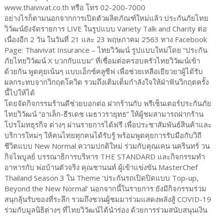
www.thaivivat.co.th หรือ โทร 02-200-7000
อย่างไรก็ตามนอกจากการเปิดตัวผลิตภัณฑ์ใหม่แล้ว ประกันภัยไทย
วิวัฒน์ยังจัดรายการ LIVE ในรูปแบบ Variety Talk and Charity ต่อ
เนื่องอีก 2 วัน ในวันที่ 21 และ 23 พฤษภาคม 2563 ทาง Facebook
Page: Thaivivat Insurance – ไทยวิวัฒน์ รูปแบบใหม่โดย “ประกัน
ภัยไทยวิวัฒน์ X บวกกับแบม” ที่เชื่อมต่อครอบครัวไทยวิวัฒน์เข้า
ด้วยกัน พูดคุยเน้นๆ แบบเอ็กซ์คลูซีฟ เพื่อช่วยเหลือเยียวยาผู้ได้รับ
ผลกระทบจากวิกฤตโควิด รวมถึงเติมเต็มกำลังใจให้ฝ่าฟันวิกฤตครั้ง
นี้ไปให้ได้
โดยจัดกิจกรรมร้านดีช่วยบอกต่อ ฝากร้านกับ พรีเซ็นเตอร์ประกันภัย
ไทยวิวัฒน์ “อาเล็ก-ธีรเดช เมธาวรายุทธ” ให้ผู้ชมสามารถฝากร้าน
โปรโมทธุรกิจ ต่างๆ ผ่านรายการได้ฟรี เพื่อประชาสัมพันธ์สินค้าและ
บริการใหม่ๆ ให้คนไทยทุกคนได้รับรู้ พร้อมพูดคุยการรับมือกับวิถี
ชีวิตแบบ New Normal ความปกติใหม่ ร่วมกับคุณเคน นครินทร์ วน
กิจไพบูลย์ บรรณาธิการบริหาร THE STANDARD และกิจกรรมทำ
อาหารกับ พ่อบ้านตัวจริง คุณชานนท์ ผู้เข้าแข่งขัน MasterChef
Thailand Season 3 ใน Theme ‘ประกันรถเปิดปิดแบบ Top-up,
Beyond the New Normal’ นอกจากนี้ในรายการ ยังมีกิจกรรมร่วม
สนุกลุ้นรับของที่ระลึก รวมถึงชวนผู้ชมมาร่วมแสดงพลังสู้ COVID-19
ร่วมกับมูลนิธิต่างๆ ที่ไทยวิวัฒน์ได้นำร่อง ด้วยการร่วมสนับสนุนเงิน