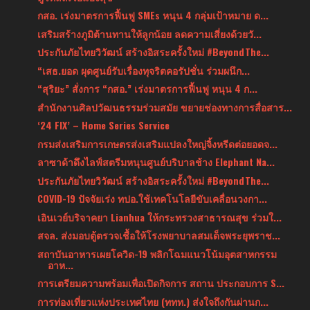
กสอ. เร่งมาตรการฟื้นฟู SMEs หนุน 4 กลุ่มเป้าหมาย ด...
เสริมสร้างภูมิต้านทานให้ลูกน้อย ลดความเสี่ยงด้วยวั...
ประกันภัยไทยวิวัฒน์ สร้างอิสระครั้งใหม่ #BeyondThe...
“เสธ.ยอด ผุดศูนย์รับเรื่องทุจริตคอรัปชั่น ร่วมผนึก...
“สุริยะ” สั่งการ “กสอ.” เร่งมาตรการฟื้นฟู หนุน 4 ก...
สำนักงานศิลปวัฒนธรรมร่วมสมัย ขยายช่องทางการสื่อสาร...
‘24 FIX’ – Home Series Service
กรมส่งเสริมการเกษตรส่งเสริมแปลงใหญ่จิ้งหรีดต่อยอดจ...
ลาซาด้าดึงไลฟ์สตรีมหนุนศูนย์บริบาลช้าง Elephant Na...
ประกันภัยไทยวิวัฒน์ สร้างอิสระครั้งใหม่ #BeyondThe...
COVID-19 ปัจจัยเร่ง ทปอ.ใช้เทคโนโลยีขับเคลื่อนวงกา...
เอินเวย์บริจาคยา Lianhua ให้กระทรวงสาธารณสุข ร่วมใ...
สจล. ส่งมอบตู้ตรวจเชื้อให้โรงพยาบาลสมเด็จพระยุพราช...
สถาบันอาหารเผยโควิด-19 พลิกโฉมแนวโน้มอุตสาหกรรม
อาห...
การเตรียมความพร้อมเพื่อเปิดกิจการ สถาน ประกอบการ S...
การท่องเที่ยวแห่งประเทศไทย (ททท.) ส่งใจถึงกันผ่านก...