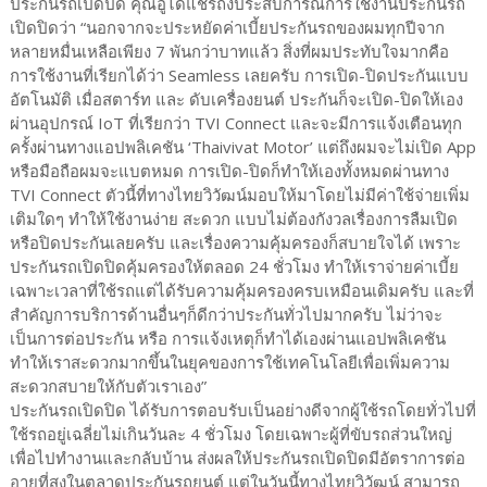
ประกันรถเปิดปิด คุณอู๋ได้แชร์ถึงประสบการณ์การใช้งานประกันรถ
เปิดปิดว่า “นอกจากจะประหยัดค่าเบี้ยประกันรถของผมทุกปีจาก
หลายหมื่นเหลือเพียง 7 พันกว่าบาทแล้ว สิ่งที่ผมประทับใจมากคือ
การใช้งานที่เรียกได้ว่า Seamless เลยครับ การเปิด-ปิดประกันแบบ
อัตโนมัติ เมื่อสตาร์ท และ ดับเครื่องยนต์ ประกันก็จะเปิด-ปิดให้เอง
ผ่านอุปกรณ์ IoT ที่เรียกว่า TVI Connect และจะมีการแจ้งเตือนทุก
ครั้งผ่านทางแอปพลิเคชัน ‘Thaivivat Motor’ แต่ถึงผมจะไม่เปิด App
หรือมือถือผมจะแบตหมด การเปิด-ปิดก็ทำให้เองทั้งหมดผ่านทาง
TVI Connect ตัวนี้ที่ทางไทยวิวัฒน์มอบให้มาโดยไม่มีค่าใช้จ่ายเพิ่ม
เติมใดๆ ทำให้ใช้งานง่าย สะดวก แบบไม่ต้องกังวลเรื่องการลืมเปิด
หรือปิดประกันเลยครับ และเรื่องความคุ้มครองก็สบายใจได้ เพราะ
ประกันรถเปิดปิดคุ้มครองให้ตลอด 24 ชั่วโมง ทำให้เราจ่ายค่าเบี้ย
เฉพาะเวลาที่ใช้รถแต่ได้รับความคุ้มครองครบเหมือนเดิมครับ และที่
สำคัญการบริการด้านอื่นๆก็ดีกว่าประกันทั่วไปมากครับ ไม่ว่าจะ
เป็นการต่อประกัน หรือ การแจ้งเหตุก็ทำได้เองผ่านแอปพลิเคชัน
ทำให้เราสะดวกมากขึ้นในยุคของการใช้เทคโนโลยีเพื่อเพิ่มความ
สะดวกสบายให้กับตัวเราเอง”
ประกันรถเปิดปิด ได้รับการตอบรับเป็นอย่างดีจากผู้ใช้รถโดยทั่วไปที่
ใช้รถอยู่เฉลี่ยไม่เกินวันละ 4 ชั่วโมง โดยเฉพาะผู้ที่ขับรถส่วนใหญ่
เพื่อไปทำงานและกลับบ้าน ส่งผลให้ประกันรถเปิดปิดมีอัตราการต่อ
อายุที่สูงในตลาดประกันรถยนต์ แต่ในวันนี้ทางไทยวิวัฒน์ สามารถ