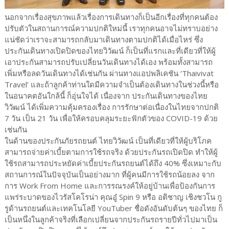
นอกจากเรื่องสุขภาพแล้วเรื่องการเดินทางก็เป็นอีกเรื่องที่ทุกคนต้อง
ปรับตัวในสถานการณ์ความปกติใหม่นี้ เราทุกคนอาจไม่ทราบอย่าง
แน่ชัดว่าเราจะสามารถกลับมาเดินทางตามปกติได้เมื่อไหร่ ซึ่ง
ประกันเดินทางเปิดปิดของไทยวิวัฒน์ ก็เป็นที่แรกและที่เดียวที่ให้ผู้
เอาประกันสามารถปรับเปลี่ยนวันเดินทางได้เอง พร้อมทั้งสามารถ
เพิ่มหรือลดวันเดินทางได้เช่นกัน ผ่านทางแอปพลิเคชัน ‘Thaivivat
Travel’ และถ้าลูกค้าท่านใดมีความจำเป็นต้องเดินทางในช่วงนี้หรือ
ในอนาคตอันใกล้นี้ ก็อุ่นใจได้ เนื่องจาก ประกันเดินทางของไทย
วิวัฒน์ ได้เพิ่มความคุ้มครองเรื่อง การรักษาต่อเนื่องในไทยจากปกติ
7 วัน เป็น 21 วัน เพื่อให้ครอบคลุมระยะฟักตัวของ COVID-19 ด้วย
เช่นกัน
ในด้านของประกันภัยรถยนต์ ไทยวิวัฒน์ เป็นที่เดียวที่ให้ผู้บริโภค
สามารถจ่ายค่าเบี้ยตามการใช้รถจริง ด้วยประกันรถเปิดปิด ทำให้ผู้
ใช้รถสามารถประหยัดค่าเบี้ยประกันรถยนต์ได้ถึง 40% ซึ่งเหมาะกับ
สถานการณ์ในปัจจุบันเป็นอย่างมาก ที่ผู้คนมีการใช้รถน้อยลง จาก
การ Work From Home และการรณรงค์ให้อยู่บ้านเพื่อป้องกันการ
แพร่ระบาดของไวรัสโคโรน่า คุณอู๋ Spin 9 หรือ อติชาญ เชิงชวโน กู
รูด้านรถยนต์และเทคโนโลยี YouTuber ชื่อดังอันดับต้นๆ ของไทย ก็
เป็นหนึ่งในลูกค้าจริงที่เลือกเปลี่ยนจากประกันรถรายปีทั่วไปมาเป็น