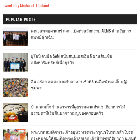
Tweets by Media of Thailand
POPULAR POSTS
คณะแพทยศาสตร์ สจล. เปิดตัวนวัตกรรม AIEMS สำหรับการ
แพทย์ฉุกเฉิน
ยูโอบี จับมือ SAM สนับสนุนเอสเอ็มอี ผ่านสินเชื่อ
อสังหาริมทรัพย์เพื่อธุรกิจ
อิ่ม อร่อย สด สะอาดกับอาหารเช้าที่ร้านติ๋มซำหอเจี๊ยะ @
ชุมพร
บ้านกลมกิ๊ก ร้านอาหารที่ดูธรรมดาแต่รสชาติอาหารไม่
ธรรมดาที่เริ่มต้นมาจากเมนูของครอบครัว
พระบาทสมเด็จพระเจ้าอยู่หัว ทรงพระกรุณาโปรดเกล้าโปรด
กระหม่อมให้สมเด็จพระเจ้าลูกเธอ เจ้าฟ้าพัชรกิติยาภา นเรนทิ