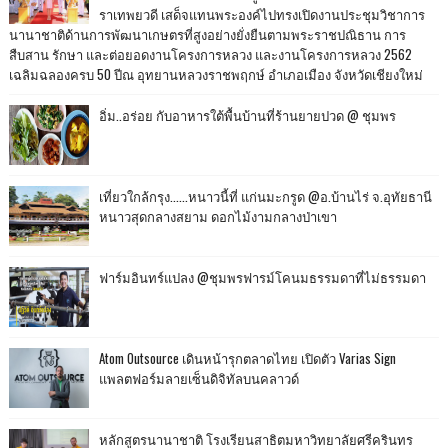
ราเทพยวดี เสด็จแทนพระองค์ไปทรงเปิดงานประชุมวิชาการ
นานาชาติด้านการพัฒนาเกษตรที่สูงอย่างยั่งยืนตามพระราชปณิธาน การ
สืบสาน รักษา และต่อยอดงานโครงการหลวง และงานโครงการหลวง 2562
เฉลิมฉลองครบ 50 ปีณ อุทยานหลวงราชพฤกษ์ อำเภอเมือง จังหวัดเชียงใหม่
อิ่ม..อร่อย กับอาหารใต้พื้นบ้านที่ร้านยายปวด @ ชุมพร
เที่ยวใกล้กรุง......หนาวนี้ที่ แก่นมะกรูด @อ.บ้านไร่ จ.อุทัยธานี
หนาวสุดกลางสยาม ดอกไม้งามกลางป่าเขา
ฟาร์มอินทร์แปลง @ชุมพรฟารม์โคนมธรรมดาที่ไม่ธรรมดา
Atom Outsource เดินหน้ารุกตลาดไทย เปิดตัว Varias Sign
แพลตฟอร์มลายเซ็นดิจิทัลบนคลาวด์
หลักสูตรนานาชาติ โรงเรียนสาธิตมหาวิทยาลัยศรีครินทร