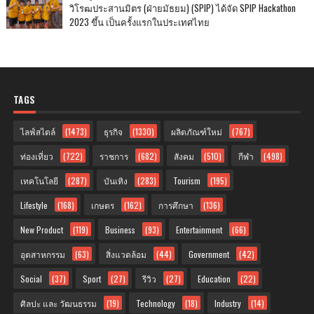
วิโรฒประสานมิตร (ฝ่ายมัธยม) (SPIP) ได้จัด SPIP Hackathon
2023 ขึ้น เป็นครั้งแรกในประเทศไทย
TAGS
ไลฟ์สไตล์
(1473)
ธุรกิจ
(1330)
ผลิตภัณฑ์ใหม่
(767)
ท่องเที่ยว
(722)
ราชการ
(682)
สังคม
(510)
กีฬา
(498)
เทคโนโลยี
(287)
บันเทิง
(283)
Tourism
(195)
Lifestyle
(168)
เกษตร
(162)
การศึกษา
(136)
New Product
(119)
Business
(93)
Entertainment
(66)
อุตสาหกรรม
(63)
สิ่งแวดล้อม
(44)
Government
(42)
Social
(37)
Sport
(27)
รีวิว
(27)
Education
(22)
ศิลปะ และ วัฒนธรรม
(19)
Technology
(18)
Industry
(14)