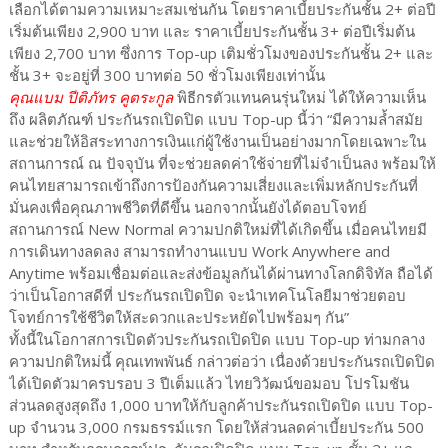
เลือกได้ตามความเหมาะสมเช่นกัน โดยราคาเบี้ยประกันชั้น 2+ ต่อปี
เริ่มต้นเพียง 2,900 บาท และ ราคาเบี้ยประกันชั้น 3+ ต่อปีเริ่มต้น
เพียง 2,700 บาท ซึ่งการ Top-up เติมชั่วโมงของประกันชั้น 2+ และ
ชั้น 3+ จะอยู่ที่ 300 บาทต่อ 50 ชั่วโมงเพียงเท่านั้น
คุณแบม ปีติภัทร คูตระกูล
พิธีกรตัวแทนคนรุ่นใหม่ ได้ให้ความเห็น
ถึง ผลิตภัณฑ์ ประกันรถเปิดปิด แบบ Top-up นี้ว่า “มีความล้ำสมัย
และช่วยให้อิสระทางการเงินแก่ผู้ใช้งานเป็นอย่างมากโดยเฉพาะใน
สถานการณ์ ณ ปัจจุบัน ที่จะช่วยลดค่าใช้จ่ายที่ไม่จำเป็นลง พร้อมให้
คนไทยสามารถเข้าถึงการป้องกันความเสี่ยงและเพิ่มหลักประกันที่
มั่นคงเพื่อคุณภาพชีวิตที่ดีขึ้น นอกจากนั้นยังได้ตอบโจทย์
สถานการณ์ New Normal ความปกติใหม่ที่ได้เกิดขึ้น เมื่อคนไทยมี
การเดินทางลดลง สามารถทำงานแบบ Work Anywhere and
Anytime พร้อมเชื่อมต่อและส่งข้อมูลกันได้ผ่านทางโลกดิจิทัล ถือได้
ว่าเป็นโอกาสดีที่ ประกันรถเปิดปิด จะนำเทคโนโลยีมาช่วยตอบ
โจทย์การใช้ชีวิตให้สะดวกและประหยัดไปพร้อมๆ กัน”
ทั้งนี้ในโอกาสการเปิดตัวประกันรถเปิดปิด แบบ Top-up ท่ามกลาง
ความปกติใหม่นี้ คุณเทพพันธ์ กล่าวต่อว่า เนื่องด้วยประกันรถเปิดปิด
ได้เปิดตัวมาครบรอบ 3 ปีเต็มแล้ว ไทยวิวัฒน์ขอมอบ โปรโมชัน
ส่วนลดสูงสุดถึง 1,000 บาทให้กับลูกค้าประกันรถเปิดปิด แบบ Top-
up จำนวน 3,000 กรมธรรม์แรก โดยให้ส่วนลดค่าเบี้ยประกัน 500