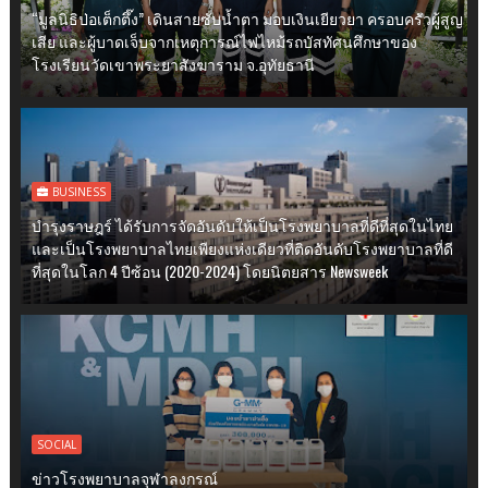
“มูลนิธิป่อเต็กตึ๊ง” เดินสายซับน้ำตา มอบเงินเยียวยา ครอบครัวผู้สูญ
เสีย และผู้บาดเจ็บจากเหตุการณ์ไฟไหม้รถบัสทัศนศึกษาของ
โรงเรียนวัดเขาพระยาสังฆาราม จ.อุทัยธานี
BUSINESS
บำรุงราษฎร์ ได้รับการจัดอันดับให้เป็นโรงพยาบาลที่ดีที่สุดในไทย
และเป็นโรงพยาบาลไทยเพียงแห่งเดียวที่ติดอันดับโรงพยาบาลที่ดี
ที่สุดในโลก 4 ปีซ้อน (2020-2024) โดยนิตยสาร Newsweek
SOCIAL
ข่าวโรงพยาบาลจุฬาลงกรณ์