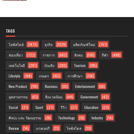
TAGS
ไลฟ์สไตล์
(1472)
ธุรกิจ
(1329)
ผลิตภัณฑ์ใหม่
(767)
ท่องเที่ยว
(722)
ราชการ
(682)
สังคม
(510)
กีฬา
(498)
เทคโนโลยี
(287)
บันเทิง
(283)
Tourism
(195)
Lifestyle
(168)
เกษตร
(162)
การศึกษา
(136)
New Product
(119)
Business
(93)
Entertainment
(66)
อุตสาหกรรม
(63)
สิ่งแวดล้อม
(44)
Government
(42)
Social
(37)
Sport
(27)
รีวิว
(27)
Education
(22)
ศิลปะ และ วัฒนธรรม
(19)
Technology
(18)
Industry
(14)
Review
(14)
แกลเลอรี
(13)
ไลฟ์สไตล
(10)