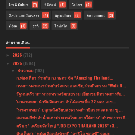
Arts & Culture
(7)
วิดีทัศน์
(7)
Gallery
(4)
ศิลปะ และ วัฒนธรร
(4)
Agriculture
(3)
Environment
(3)
Video
(3)
ธุรกิ
(2)
ไลฟ์สไต
(1)
อ่านรายเดือน
2026
(712)
►
2025
(1594)
▼
ธันวาคม
(103)
▼
ก.ท่องเที่ยว ร่วมกับ ก.เกษตร จัด “Amazing Thailand...
กรมการศาสนาร่วมกับวัดสระเกศเชิญร่วมกิจกรรม “Walk R...
รัฐมนตรีว่าการกระทรวงวัฒนธรรม เยี่ยมชมนิทรรศการพิเ...
'มาดามหยก นำทีมจิตอาสา จับได้เลขเบิ้ล 22 มอง เลข...
"มาดามหยก" ปลุกพลังเงียบส่งพรรคก้าวอิสระลงสนาม ชู ...
สมาคมกีฬาดำน้ำแห่งประเทศไทย ภายใต้การกำกับของการกี...
ตรีนุช” เตรียมจัดใหญ่ “JOB EXPO THAILAND 2026” เสิ...
มันเต็มสูบ! หมัดเดือดส่งท้ายปี "ดาริโอ ซอคซี" จอมบ...