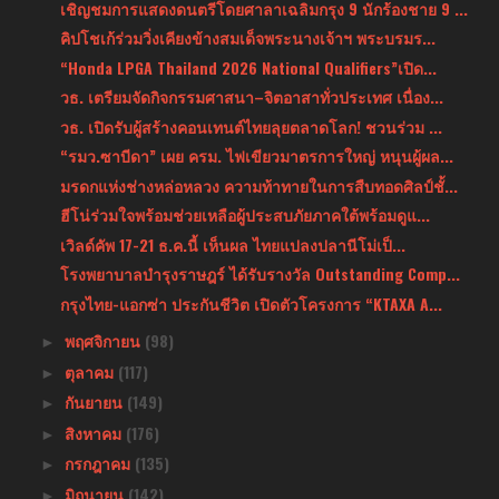
เชิญชมการแสดงดนตรีโดยศาลาเฉลิมกรุง 9 นักร้องชาย 9 ...
คิปโชเก้ร่วมวิ่งเคียงข้างสมเด็จพระนางเจ้าฯ พระบรมร...
“Honda LPGA Thailand 2026 National Qualifiers”เปิด...
วธ. เตรียมจัดกิจกรรมศาสนา–จิตอาสาทั่วประเทศ เนื่อง...
วธ. เปิดรับผู้สร้างคอนเทนต์ไทยลุยตลาดโลก! ชวนร่วม ...
“รมว.ซาบีดา” เผย ครม. ไฟเขียวมาตรการใหญ่ หนุนผู้ผล...
มรดกแห่งช่างหล่อหลวง ความท้าทายในการสืบทอดศิลป์ชั้...
ฮีโน่ร่วมใจพร้อมช่วยเหลือผู้ประสบภัยภาคใต้พร้อมดูแ...
เวิลด์คัพ 17-21 ธ.ค.นี้ เห็นผล ไทยแปลงปลานีโม่เป็...
โรงพยาบาลบำรุงราษฎร์ ได้รับรางวัล Outstanding Comp...
กรุงไทย-แอกซ่า ประกันชีวิต เปิดตัวโครงการ “KTAXA A...
พฤศจิกายน
(98)
►
ตุลาคม
(117)
►
กันยายน
(149)
►
สิงหาคม
(176)
►
กรกฎาคม
(135)
►
มิถุนายน
(142)
►