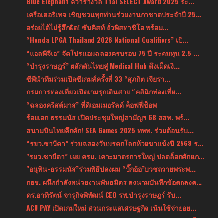
Blue Elephant คว้ารางวัล Thai SELECT Award 2025 ระ...
เครือเฮอริเทจ เชิญชวนทุกท่านร่วมงานกาชาดประจำปี 25...
อร่อยได้ไม่รู้สึกผิด! ซันคิสท์ ถั่วพิสทาชิโอ พร้อม...
“Honda LPGA Thailand 2026 National Qualifiers” เปิ...
“แอลพีจีเอ” จัดโปรแอมฉลองครบรอบ 75 ปี ระดมทุน 2.5 ...
“บำรุงราษฎร์” ผลักดันไทยสู่ Medical Hub ดึงเม็ดเงิ...
ซีพีนำทีมร่วมเปิดซีเกมส์ครั้งที่ 33 “สุภกิต เจียรว...
กรมการท่องเที่ยวเปิดเกมรุกเดินสาย “คลินิกท่องเที่ย...
“ฉลองคริสต์มาส” ที่ดิเอมเมอรัลด์ ค็อฟฟี่ช็อพ
ร้อยเอก ธรรมนัส เปิดประชุมใหญ่สามัญฯ 68 สสท. พร้...
สนามบินไทยคึกคัก! SEA Games 2025 ททท. ร่วมต้อนรับ...
“รมว.ซาบีดา” ร่วมฉลองวันมรดกโลกห้วยขาแข้งปี 2568 ร...
"รมว.ซาบีดา” เผย ครม. เคาะมาตรการใหญ่ ปลดล็อกศักยภ...
"อนุทิน-ธรรมนัส”ร่วมพิธีปลงผม “บิ๊กอ้อ”บวชถวายพระพ...
กอช. ผนึกกำลังหน่วยงานพันธมิตร ลงนามบันทึกข้อตกลงค...
ดร.อาทิรัตน์ จารุกิจพิพัฒน์ CEO รพ.บำรุงราษฎร์ รับ...
ACU PAY เปิดเกมใหม่ สวนกระแสเศรษฐกิจ เน้นใช้จ่ายอย...