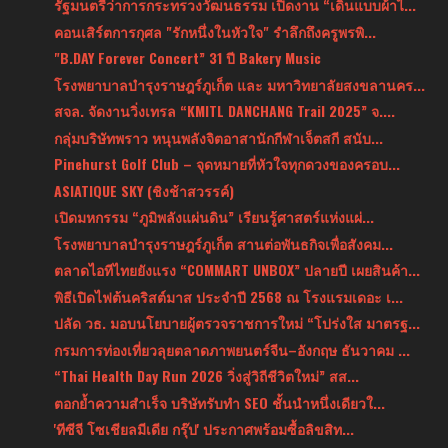
รัฐมนตรีว่าการกระทรวงวัฒนธรรม เปิดงาน “เดินแบบผ้าไ...
คอนเสิร์ตการกุศล "รักหนึ่งในหัวใจ" รำลึกถึงครูพรพิ...
"B.DAY Forever Concert” 31 ปี Bakery Music
โรงพยาบาลบำรุงราษฎร์ภูเก็ต และ มหาวิทยาลัยสงขลานคร...
สจล. จัดงานวิ่งเทรล “KMITL DANCHANG Trail 2025” จ....
กลุ่มบริษัทพราว หนุนพลังจิตอาสานักกีฬาเจ็ตสกี สนับ...
Pinehurst Golf Club – จุดหมายที่หัวใจทุกดวงของครอบ...
ASIATIQUE SKY (ชิงช้าสวรรค์)
เปิดมหกรรม “ภูมิพลังแผ่นดิน” เรียนรู้ศาสตร์แห่งแผ่...
โรงพยาบาลบำรุงราษฎร์ภูเก็ต สานต่อพันธกิจเพื่อสังคม...
ตลาดไอทีไทยยังแรง “COMMART UNBOX” ปลายปี เผยสินค้า...
พิธีเปิดไฟต้นคริสต์มาส ประจำปี 2568 ณ โรงแรมเดอะ เ...
ปลัด วธ. มอบนโยบายผู้ตรวจราชการใหม่ “โปร่งใส มาตรฐ...
กรมการท่องเที่ยวลุยตลาดภาพยนตร์จีน–อังกฤษ ธันวาคม ...
“Thai Health Day Run 2026 วิ่งสู่วิถีชีวิตใหม่” สส...
ตอกย้ำความสำเร็จ บริษัทรับทำ SEO ชั้นนำหนึ่งเดียวใ...
'ทีซีจี โซเชียลมีเดีย กรุ๊ป' ประกาศพร้อมซื้อลิขสิท...