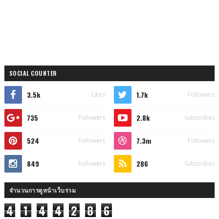
SOCIAL COUNTER
3.5k
1.7k
Likes
Followers
735
2.8k
Followers
Subscribes
524
7.3m
Followers
Followers
849
286
Followers
Subscribes
จำนวนการดูหน้าเว็บรวม
4
1
4
4
2
8
6