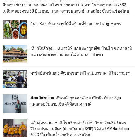
สืบสาน รักษา และต่อยอดงานโครงการหลวง และงานโครงการหลวง 2562
เฉลิมฉลองครบ 50 ปีณ อุทยานหลวงราชพฤกษ์ อำเภอเมือง จังหวัดเชียงใหม่
อิ่ม..อร่อย กับอาหารใต้พื้นบ้านที่ร้านยายปวด @ ชุมพร
เที่ยวใกล้กรุง......หนาวนี้ที่ แก่นมะกรูด @อ.บ้านไร่ จ.อุทัยธานี
หนาวสุดกลางสยาม ดอกไม้งามกลางป่าเขา
ฟาร์มอินทร์แปลง @ชุมพรฟารม์โคนมธรรมดาที่ไม่ธรรมดา
Atom Outsource เดินหน้ารุกตลาดไทย เปิดตัว Varias Sign
แพลตฟอร์มลายเซ็นดิจิทัลบนคลาวด์
หลักสูตรนานาชาติ โรงเรียนสาธิตมหาวิทยาลัยศรีครินทร
วิโรฒประสานมิตร (ฝ่ายมัธยม) (SPIP) ได้จัด SPIP Hackathon
2023 ขึ้น เป็นครั้งแรกในประเทศไทย