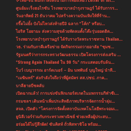
ศูนย์มะเร็งฮอไรซัน โรงพยาบาลบำรุงราษฎร์ ได้รับการร...
วันอาทิตย์ 21 ธันวาคม ไปสร้างความบันเทิงให้ที่ร้าน...
กรี๊ดไม่ยั้ง ปังไม่ไหวส่งท้ายปี3 ฉลาก “โค้ก” หรือบ...
ไอริส โอยามะ ส่งความสุขด้วยพัดลมตั้งโต๊ะรุ่นยอดฮิต...
โรงพยาบาลบำรุงราษฎร์ ได้รับรางวัลพระราชทาน Thailan...
วธ. ร่วมกับภาคีเครือข่าย จัดกิจกรรมถวายอาลัย “ชุมช...
รัฐมนตรีว่าการกระทรวงวัฒนธรรม เปิดโครงการส่งเสริม ...
“Strong Again Thailand ใน 90 วัน” กระแสตอบรับล้น...
โบว์ เบญวรรณ อาร์ดเนอร์ – อ้น นพพันธ์ บุญใหญ่ นำที...
“เมฆินทร์” ส่งกำลังใจถึงว่าที่ผู้สมัคร สส.ปชป. ภาค...
บาลีฮายบีชคลับ
เปิดฉากแล้ว! การแข่งขันฟิกเกอร์สเกตในมหกรรมกีฬาซีเ...
กรมชลฯ เดินหน้าเพิ่มประสิทธิภาพบริหารจัดการน้ำลุ่ม...
สจล. เปิดตัว “โครงการจัดตั้งสถาบันเทคโนโลยีพระจอมเ...
ยูนิลีเวอร์ร่วมกับกระทรวงพาณิชย์ ช่วยเหลือผู้ประสบ...
อร่อยได้ไม่รู้สึกผิด! ซันคิสท์ ถั่วพิสทาชิโอ พร้อม...