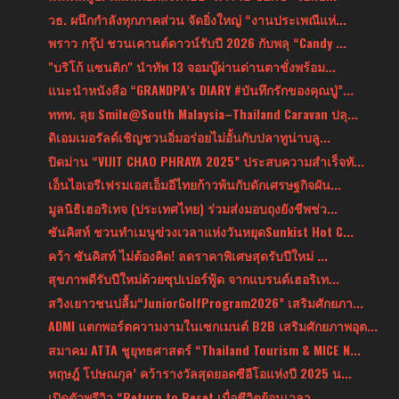
วธ. ผนึกกำลังทุกภาคส่วน จัดยิ่งใหญ่ “งานประเพณีแห่...
พราว กรุ๊ป ชวนเคานต์ดาวน์รับปี 2026 กับพลุ “Candy ...
"บริโก้ แซนติก" นำทัพ 13 จอมบู๊ผ่านด่านตาชั่งพร้อม...
แนะนำหนังสือ “GRANDPA’s DIARY #บันทึกรักของคุณปู่”...
ททท. ลุย Smile@South Malaysia–Thailand Caravan ปลุ...
ดิเอมเมอรัลด์เชิญชวนอิ่มอร่อยไม่อั้นกับปลาทูน่าบลู...
ปิดม่าน “VIJIT CHAO PHRAYA 2025” ประสบความสำเร็จทั...
เอ็นไอเอรีเฟรมเอสเอ็มอีไทยก้าวพ้นกับดักเศรษฐกิจผัน...
มูลนิธิเฮอริเทจ (ประเทศไทย) ร่วมส่งมอบถุงยังชีพช่ว...
ซันคิสท์ ชวนทำเมนูฃ่วงเวลาแห่งวันหยุดSunkist Hot C...
คว้า ซันคิสท์ ไม่ต้องคิด! ลดราคาพิเศษสุดรับปีใหม่ ...
สุขภาพดีรับปีใหม่ด้วยซุปเปอร์ฟู้ด จากแบรนด์เฮอริเท...
สวิงเยาวชนปลื้ม“JuniorGolfProgram2026” เสริมศักยภา...
ADMI แตกพอร์ตความงามในเซกเมนต์ B2B เสริมศักยภาพอุต...
สมาคม ATTA ชูยุทธศาสตร์ “Thailand Tourism & MICE N...
หฤษฎ์ โปษณกุล’ คว้ารางวัลสุดยอดซีอีโอแห่งปี 2025 น...
เปิดตัวพรีวิว “Return to Reset เมื่อชีวิตย้อนเวลา...