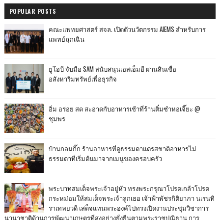
POPULAR POSTS
คณะแพทยศาสตร์ สจล. เปิดตัวนวัตกรรม AIEMS สำหรับการ
แพทย์ฉุกเฉิน
ยูโอบี จับมือ SAM สนับสนุนเอสเอ็มอี ผ่านสินเชื่อ
อสังหาริมทรัพย์เพื่อธุรกิจ
อิ่ม อร่อย สด สะอาดกับอาหารเช้าที่ร้านติ๋มซำหอเจี๊ยะ @
ชุมพร
บ้านกลมกิ๊ก ร้านอาหารที่ดูธรรมดาแต่รสชาติอาหารไม่
ธรรมดาที่เริ่มต้นมาจากเมนูของครอบครัว
พระบาทสมเด็จพระเจ้าอยู่หัว ทรงพระกรุณาโปรดเกล้าโปรด
กระหม่อมให้สมเด็จพระเจ้าลูกเธอ เจ้าฟ้าพัชรกิติยาภา นเรนทิ
ราเทพยวดี เสด็จแทนพระองค์ไปทรงเปิดงานประชุมวิชาการ
นานาชาติด้านการพัฒนาเกษตรที่สูงอย่างยั่งยืนตามพระราชปณิธาน การ