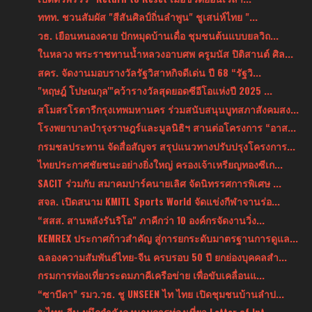
ททท. ชวนสัมผัส "สีสันศิลป์ถิ่นลำพูน" ชูเสน่ห์ไทย "...
วธ. เยือนหนองคาย ปักหมุดบ้านเดื่อ ชุมชนต้นแบบยลวิถ...
ในหลวง พระราชทานน้ำหลวงอาบศพ ครูมนัส ปิติสานต์ ศิล...
สคร. จัดงานมอบรางวัลรัฐวิสาหกิจดีเด่น ปี 68 “รัฐวิ...
"หฤษฎ์ โปษณกุล'"คว้ารางวัลสุดยอดซีอีโอแห่งปี 2025 ...
สโมสรโรตารีกรุงเทพมหานคร ร่วมสนับสนุนบูทสภาสังคมสง...
โรงพยาบาลบำรุงราษฎร์และมูลนิธิฯ สานต่อโครงการ “อาส...
กรมชลประทาน จัดสื่อสัญจร สรุปแนวทางปรับปรุงโครงการ...
ไทยประกาศชัยชนะอย่างยิ่งใหญ่ ครองเจ้าเหรียญทองซีเก...
SACIT ร่วมกับ สมาคมปาร์คนายเลิศ จัดนิทรรศการพิเศษ ...
สจล. เปิดสนาม KMITL Sports World จัดแข่งกีฬาจานร่อ...
“สสส. สานพลังรันริโอ" ภาคีกว่า 10 องค์กรจัดงานวิ่ง...
KEMREX ประกาศก้าวสำคัญ สู่การยกระดับมาตรฐานการดูแล...
ฉลองความสัมพันธ์ไทย-จีน ครบรอบ 50 ปี ยกย่องบุคคลสำ...
กรมการท่องเที่ยวระดมภาคีเครือข่าย เพื่อขับเคลื่อนแ...
“ซาบีดา” รมว.วธ. ชู UNSEEN ไท ไทย เปิดชุมชนบ้านลำป...
✨ไทย-จีน ผนึกกำลังลงนามการท่องเที่ยว Letter of Int...