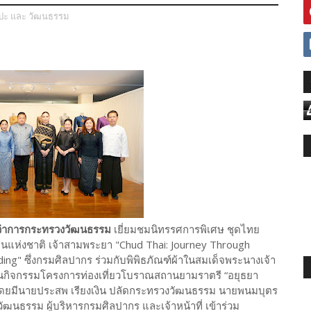
ลปะ และ วัฒนธรรม
ตรีว่าการกระทรวงวัฒนธรรม
เยี่ยมชมนิทรรศการพิเศษ ชุดไทย
นแห่งชาติ เจ้าสามพระยา "Chud Thai: Journey Through
ing" ซึ่งกรมศิลปากร ร่วมกับพิพิธภัณฑ์ผ้าในสมเด็จพระนางเจ้า
่งในกิจกรรมโครงการท่องเที่ยวโบราณสถานยามราตรี “อยุธยา
” โดยมีนายประสพ เรียงเงิน ปลัดกระทรวงวัฒนธรรม นายพนมบุตร
ัฒนธรรม ผู้บริหารกรมศิลปากร และเจ้าหน้าที่ เข้าร่วม