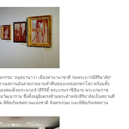
ิจกรรม “อยุธยานาวา เมืองท่านานาชาติ ร่มพระบารมีสิริยาลัย”
าศโบราณสถานอันสวยงามยามค่ำคืนของแหล่งมรดกโลก พร้อมทั้ง
ของสมเด็จพระนางเจ้าสิริกิติ์ พระบรมราชินีนาถ พระบรมราช
าราม ซึ่งตั้งอยู่ฝั่งตรงข้ามพระตำหนักสิริยาลัยเป็นสถานที่
ม พิพิธภัณฑสถานแห่งชาติ จันทรเกษม และพิพิธภัณฑสถาน