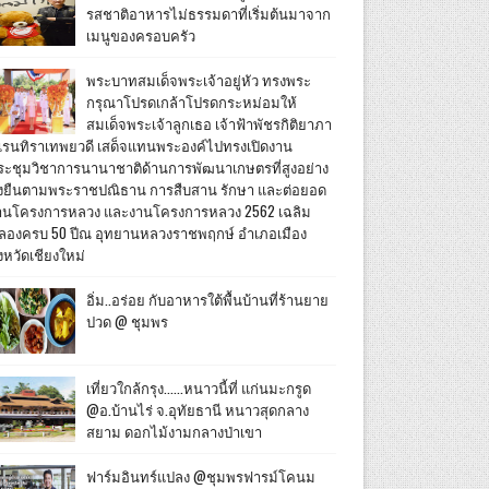
รสชาติอาหารไม่ธรรมดาที่เริ่มต้นมาจาก
เมนูของครอบครัว
พระบาทสมเด็จพระเจ้าอยู่หัว ทรงพระ
กรุณาโปรดเกล้าโปรดกระหม่อมให้
สมเด็จพระเจ้าลูกเธอ เจ้าฟ้าพัชรกิติยาภา
เรนทิราเทพยวดี เสด็จแทนพระองค์ไปทรงเปิดงาน
ระชุมวิชาการนานาชาติด้านการพัฒนาเกษตรที่สูงอย่าง
ั่งยืนตามพระราชปณิธาน การสืบสาน รักษา และต่อยอด
านโครงการหลวง และงานโครงการหลวง 2562 เฉลิม
ลองครบ 50 ปีณ อุทยานหลวงราชพฤกษ์ อำเภอเมือง
งหวัดเชียงใหม่
อิ่ม..อร่อย กับอาหารใต้พื้นบ้านที่ร้านยาย
ปวด @ ชุมพร
เที่ยวใกล้กรุง......หนาวนี้ที่ แก่นมะกรูด
@อ.บ้านไร่ จ.อุทัยธานี หนาวสุดกลาง
สยาม ดอกไม้งามกลางป่าเขา
ฟาร์มอินทร์แปลง @ชุมพรฟารม์โคนม