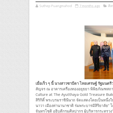
Suthep Puangmahod
7 months ago
ศิ
เมื่อเร็ว ๆ นี้ นางสาวซาบีดา ไทยเศรษฐ์ รัฐมน
สัญจร ณ อาคารเครื่องทองอยุธยา พิพิธภัณฑสถา
Culture at The Ayutthaya Gold Treasure Build
สิริกิติ์ พระบรมราชินีนาถ จัดแสดงโดยเป็นหนึ
นาวา เมืองท่านานาชาติ ร่มพระบารมีสิริยาลัย
จันทรโชติ อธิบดีกรมศิลปากร ผู้บริหารกระทรวงว