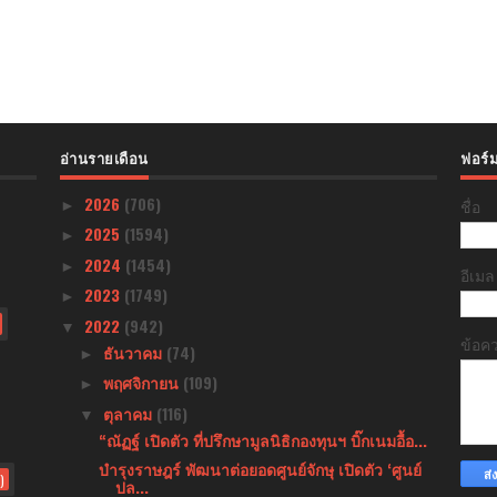
อ่านรายเดือน
ฟอร์ม
2026
(706)
ชื่อ
►
2025
(1594)
►
2024
(1454)
►
อีเม
2023
(1749)
►
2022
(942)
▼
ข้อค
ธันวาคม
(74)
►
พฤศจิกายน
(109)
►
ตุลาคม
(116)
▼
“ณัฏฐ์ เปิดตัว ที่ปรึกษามูลนิธิกองทุนฯ บิ๊กเนมอื้อ...
บำรุงราษฎร์ พัฒนาต่อยอดศูนย์จักษุ เปิดตัว ‘ศูนย์
)
ปล...