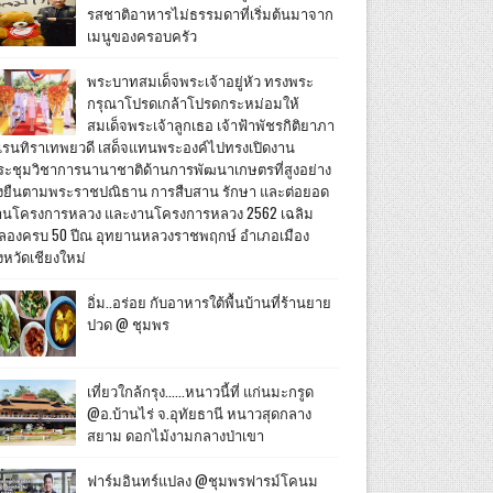
รสชาติอาหารไม่ธรรมดาที่เริ่มต้นมาจาก
เมนูของครอบครัว
พระบาทสมเด็จพระเจ้าอยู่หัว ทรงพระ
กรุณาโปรดเกล้าโปรดกระหม่อมให้
สมเด็จพระเจ้าลูกเธอ เจ้าฟ้าพัชรกิติยาภา
เรนทิราเทพยวดี เสด็จแทนพระองค์ไปทรงเปิดงาน
ระชุมวิชาการนานาชาติด้านการพัฒนาเกษตรที่สูงอย่าง
ั่งยืนตามพระราชปณิธาน การสืบสาน รักษา และต่อยอด
านโครงการหลวง และงานโครงการหลวง 2562 เฉลิม
ลองครบ 50 ปีณ อุทยานหลวงราชพฤกษ์ อำเภอเมือง
งหวัดเชียงใหม่
อิ่ม..อร่อย กับอาหารใต้พื้นบ้านที่ร้านยาย
ปวด @ ชุมพร
เที่ยวใกล้กรุง......หนาวนี้ที่ แก่นมะกรูด
@อ.บ้านไร่ จ.อุทัยธานี หนาวสุดกลาง
สยาม ดอกไม้งามกลางป่าเขา
ฟาร์มอินทร์แปลง @ชุมพรฟารม์โคนม