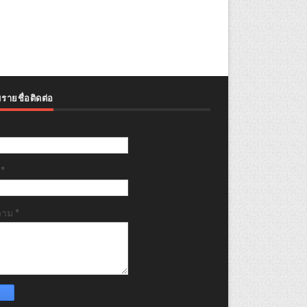
รายชื่อติดต่อ
ล
*
วาม
*