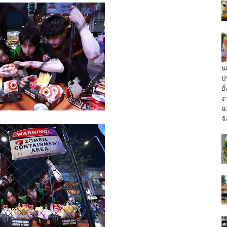
น
ป
ย
ง
ฉ
จั