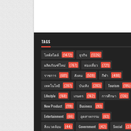
TAGS
ไลฟ์สไตล์
(1472)
ธุรกิจ
(1326)
ผลิตภัณฑ์ใหม่
(767)
ท่องเที่ยว
(721)
ราชการ
(681)
สังคม
(509)
กีฬา
(498)
เทคโนโลยี
(287)
บันเทิง
(283)
Tourism
(195)
Lifestyle
(168)
เกษตร
(162)
การศึกษา
(136)
New Product
(119)
Business
(93)
Entertainment
(66)
อุตสาหกรรม
(63)
สิ่งแวดล้อม
(44)
Government
(42)
Social
(37