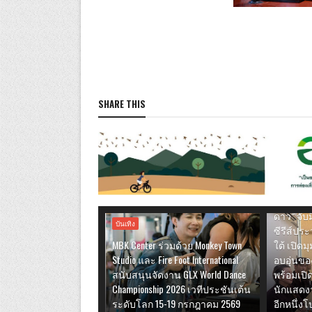
SHARE THIS
บันเทิง
ปักหมุดโ
ดาว” จับม
บันเทิง
ซีรีส์ประ
MBK Center ร่วมด้วย Monkey Town
ใต้ เปิดม
Studio และ Fire Foot International
อบอุ่นข
สนับสนุนจัดงาน GLX World Dance
พร้อมเปิ
Championship 2026 เวทีประชันเต้น
นักแสดงว
ระดับโลก 15-19 กรกฎาคม 2569
อีกหนึ่งโ