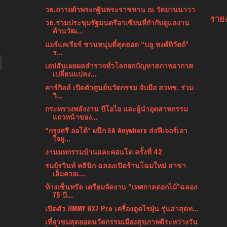
วธ.ถวายผ้าพระกฐินพระราชทาน ณ วัดยานนาวา
ราย
วธ.ร่วมประชุมรัฐมนตรีอาเซียนที่กำกับดูแลงาน
ด้านวัฒ...
แอร์แคเรียร์ ชวนหนุ่มตี๋สุดฮอต “บลู พงศ์ทิวัตถ์”
ร...
เอปสันเผยผลสำรวจทั่วโลกยกปัญหาสภาพอากาศ
เปลี่ยนแปลง...
คาร์กิลล์ เปิดตัวศูนย์นวัตกรรม จับมือ สวทช. ร่วม
วิ...
กระทรวงพลังงาน บีโอไอ และผู้นำอุตสาหกรรม
แถวหน้าของ...
“กรุงศรี ออโต้” ผนึก EA Anywhere ส่งฟีเจอร์เอา
ใจผู...
งานมหกรรมบ้านและคอนโด ครั้งที่ 42
รมย์รวินท์ คลินิก ฉลองเปิดร้านโฉมใหม่ สาขา
เอ็มควอเ...
ห้างเซ็นทรัล เตรียมจัดงาน “เทศกาลดอกไม้”ฉลอง
75 ปี...
เปิดตัว JIMMY BX7 Pro เครื่องดูดไรฝุ่น รุ่นล่าสุดท...
เที่ยวชมสุดยอดนวัตกรรมเมืองสุขภาพดีระหว่างวัน