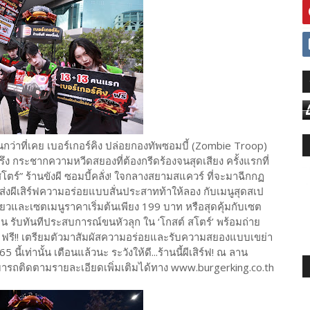
นกว่าที่เคย เบอร์เกอร์คิง ปล่อยกองทัพซอมบี้ (Zombie Troop)
 กระชากความหวีดสยองที่ต้องกรีดร้องจนสุดเสียง ครั้งแรกที่
สโตร์” ร้านขังผี ซอมบี้คลั่ง! ใจกลางสยามสแควร์ ที่จะมาฉีกกฏ
มส่งผีเสิร์ฟความอร่อยแบบสั่นประสาทท้าให้ลอง กับเมนูสุดสเป
ูเดี่ยวและเซตเมนูราคาเริ่มต้นเพียง 199 บาท หรือสุดคุ้มกับเซต
น รับทันทีประสบการณ์ขนหัวลุก ใน ‘โกสต์ สโตร์’ พร้อมถ่าย
ิง ฟรี!! เตรียมตัวมาสัมผัสความอร่อยและรับความสยองแบบเขย่า
 นี้เท่านั้น เตือนแล้วนะ ระวังให้ดี...ร้านนี้ผีเสิร์ฟ! ณ ลาน
ามารถติดตามรายละเอียดเพิ่มเติมได้ทาง www.burgerking.co.th