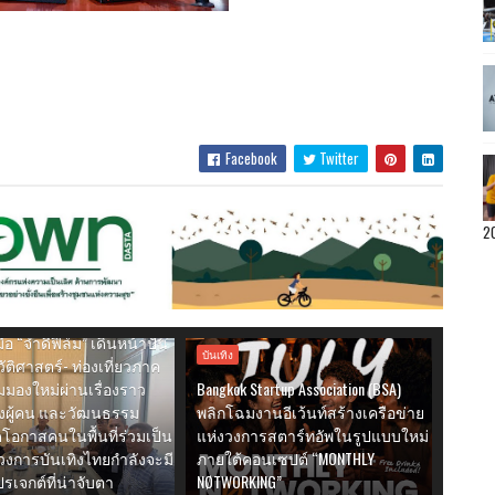
Facebook
Twitter
2
ปรเจกต์ใหม่! “สมาคมสร้าง
ือ “จำดีฟิล์ม” เดินหน้าปั้น
บันเทิง
วัติศาสตร์- ท่องเที่ยวภาค
ุมมองใหม่ผ่านเรื่องราว
Bangkok Startup Association (BSA)
องผู้คน และวัฒนธรรม
พลิกโฉมงานอีเว้นท์สร้างเครือข่าย
ดโอกาสคนในพื้นที่ร่วมเป็น
แห่งวงการสตาร์ทอัพในรูปแบบใหม่
งการบันเทิงไทยกำลังจะมี
ภายใต้คอนเซปต์ “MONTHLY
ปรเจกต์ที่น่าจับตา
NØTWORKING”