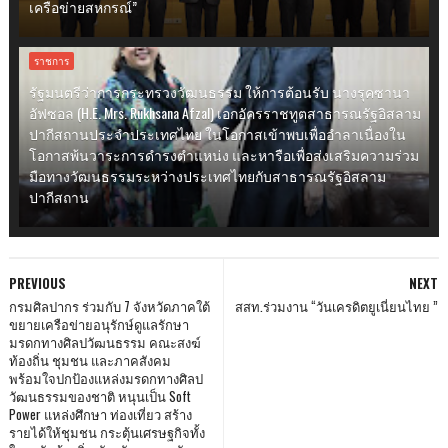
เครือข่ายสหกรณ์”
ราชการ
รัฐมนตรีว่าการกระทรวงวัฒนธรรม ให้การต้อนรับ นางรุคซานา
อัฟซอล (H.E. Mrs. Rukhsana Afzal) เอกอัครราชทูตสาธารณรัฐอิสลาม
ปากีสถานประจำประเทศไทย ในโอกาสเข้าพบเพื่ออำลาเนื่องใน
โอกาสพ้นวาระการดำรงตำแหน่ง และหารือเพื่อส่งเสริมความร่วม
มือทางวัฒนธรรมระหว่างประเทศไทยกับสาธารณรัฐอิสลาม
ปากีสถาน
PREVIOUS
NEXT
กรมศิลปากร ร่วมกับ 7 จังหวัดภาคใต้
สสท.ร่วมงาน “วันเครดิตยูเนี่ยนไทย ”
ขยายเครือข่ายอนุรักษ์ดูแลรักษา
มรดกทางศิลปวัฒนธรรม คณะสงฆ์
ท้องถิ่น ชุมชน และภาคสังคม
พร้อมใจปกป้องแหล่งมรดกทางศิลป
วัฒนธรรมของชาติ หนุนเป็น Soft
Power แหล่งศึกษา ท่องเที่ยว สร้าง
รายได้ให้ชุมชน กระตุ้นเศรษฐกิจทั้ง