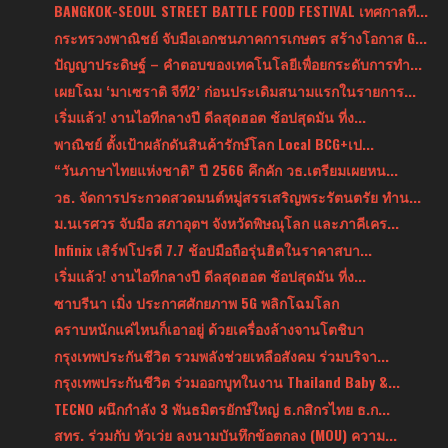
BANGKOK-SEOUL STREET BATTLE FOOD FESTIVAL เทศกาลที...
กระทรวงพาณิชย์ จับมือเอกชนภาคการเกษตร สร้างโอกาส G...
ปัญญาประดิษฐ์ – คำตอบของเทคโนโลยีเพื่อยกระดับการทำ...
เผยโฉม ‘มาเซราติ จีที2’ ก่อนประเดิมสนามแรกในรายการ...
เริ่มแล้ว! งานไอทีกลางปี ดีลสุดฮอต ช้อปสุดมัน ที่ง...
พาณิชย์ ตั้งเป้าผลักดันสินค้ารักษ์โลก Local BCG+เป...
“วันภาษาไทยแห่งชาติ” ปี 2566 คึกคัก วธ.เตรียมเผยหน...
วธ. จัดการประกวดสวดมนต์หมู่สรรเสริญพระรัตนตรัย ทำน...
ม.นเรศวร จับมือ สภาอุตฯ จังหวัดพิษณุโลก และภาคีเคร...
Infinix เสิร์ฟโปรดี 7.7 ช้อปมือถือรุ่นฮิตในราคาสบา...
เริ่มแล้ว! งานไอทีกลางปี ดีลสุดฮอต ช้อปสุดมัน ที่ง...
ซาบรีนา เมิ่ง ประกาศศักยภาพ 5G พลิกโฉมโลก
คราบหนักแค่ไหนก็เอาอยู่ ด้วยเครื่องล้างจานโตชิบา
กรุงเทพประกันชีวิต รวมพลังช่วยเหลือสังคม ร่วมบริจา...
กรุงเทพประกันชีวิต ร่วมออกบูทในงาน Thailand Baby &...
TECNO ผนึกกำลัง 3 พันธมิตรยักษ์ใหญ่ ธ.กสิกรไทย ธ.ก...
สทร. ร่วมกับ หัวเว่ย ลงนามบันทึกข้อตกลง (MOU) ความ...