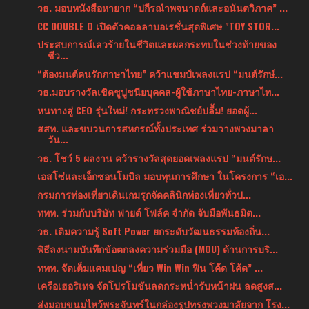
วธ. มอบหนังสือหายาก “ปกีรณำพจนาดถ์และอนันตวิภาค” ...
CC DOUBLE O เปิดตัวคอลลาบอเรชั่นสุดพิเศษ "TOY STOR...
ประสบการณ์เลวร้ายในชีวิตและผลกระทบในช่วงท้ายของ
ชีว...
“ต้องมนต์คนรักภาษาไทย” คว้าแชมป์เพลงแรป “มนต์รักษ์...
วธ.มอบรางวัลเชิดชูปูชนียบุคคล-ผู้ใช้ภาษาไทย-ภาษาไท...
หนทางสู่ CEO รุ่นใหม่! กระทรวงพาณิชย์ปลื้ม! ยอดผู้...
สสท. และขบวนการสหกรณ์ทั้งประเทศ ร่วมวางพวงมาลา
วัน...
วธ. โชว์ 5 ผลงาน คว้ารางวัลสุดยอดเพลงแรป “มนต์รักษ...
เอสโซ่และเอ็กซอนโมบิล มอบทุนการศึกษา ในโครงการ “เอ...
กรมการท่องเที่ยวเดินเกมรุกจัดคลินิกท่องเที่ยวทั่วป...
ททท. ร่วมกับบริษัท ฟายด์ โฟล์ค จำกัด จับมือพันธมิต...
วธ. เติมความรู้ Soft Power ยกระดับวัฒนธรรมท้องถิ่น...
พิธีลงนามบันทึกข้อตกลงความร่วมมือ (MOU) ด้านการบริ...
ททท. จัดเต็มแคมเปญ “เที่ยว Win Win ฟิน โค้ด โค้ด” ...
เครือเฮอริเทจ จัดโปรโมชันลดกระหน่ำรับหน้าฝน ลดสูงส...
ส่งมอบขนมไหว้พระจันทร์ในกล่องรูปทรงพวงมาลัยจาก โรง...