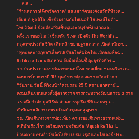
คณ...
"ร้านสหกรณ์จังหวัดตราด" แลนมาร์คของจังหวัดที่ห้างค...
เอียน ดิ ทูลลิโอ เข้าร่วมงานกับไมเนอร์ โฮเทลส์ในตำ...
ไทยวิวัฒน์ ร่วมส่งเสริมฟื้นฟูและอนุรักษ์สิ่งแวดล้อ...
ครั้งแรกของโลก! เซ็นทรัล รีเทล เปิดตัว The World’s...
กรุงเทพประกันชีวิต เดินหน้าขยายฐานตลาด เปิดสำนักงา...
"ฟุตบอลการกุศล"เพื่อสเปเชียลโอลิมปิคไทยเปิดจองห้อง...
Antihero Toursสเตฟาน จับมือเพื่อนซี้ ลุยธุรกิจทัวร...
วธ.ร่วมประกาศรางวัลภาพยนตร์ไทยยอดเยี่ยม ชมรมวิจารณ...
คอมมาร์ต กลางปี ’66 สุดปังกระตุ้นยอดขายเกินเป้าทุก...
“วันวาน วันนี้ ที่วังหน้า”ครบรอบ 25 ปี สถาปนาสถาบั...
ครม.เห็นชอบแต่งตั้งผู้ตรวจราชการกระทรวงวัฒนธรรม 3 ราย
วธ.ผนึกกำลัง มูลนิธิต่อต้านการทุจริต ซีพี และทรู เ...
สำนักงานอัยการอบรมป้องกันบุคคลสูญหาย
วธ. เปิดเส้นทางการท่องเที่ยว ตามรอยเส้นทางธรรมแห่ง...
ส.กีฬาเรือเร็วฯ เตรียมความพร้อมจัด "Aquabike Thail...
ย้อนความทรงจำวัยเด็กไปกับ เปรม วรุศ และไฮเออร์ ประ...