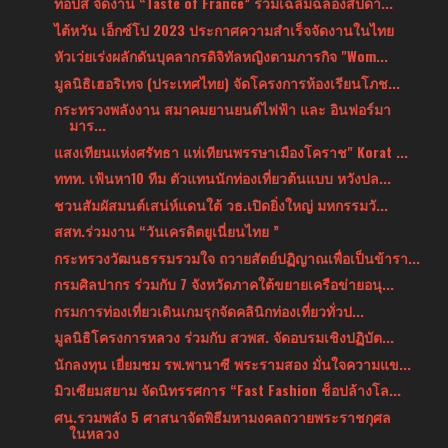
ท็อปส์ จัดงาน “Taste of France” ร่วมเฉลิมฉลองสัปดา...
ไต้หวัน เอ็กซ์โป 2023 ประกาศความสำเร็จจัดงานในไทย
หัวเว่ยเร่งผลักดันบุคลากรดิจิทัลหญิงตามภารกิจ "Wom...
มูลนิธิเฮอริเทจ (ประเทศไทย) จัดโครงการห้องเรียนโภช...
กระทรวงพลังงาน สมาคมยานยนต์ไฟฟ้า และ อินฟอร์มา
มาร...
แสงเทียนแห่งศรัทธา แห่เทียนพรรษาเมืองโคราช" Korat ...
ททท. เฟ้นหา10 ทีม ตัวแทนนักท่องเที่ยวต้นแบบ หวังปล...
ชวนสัมผัสมนต์เสน่ห์แดนใต้ วธ.เปิดยิ่งใหญ่ มหกรรมวั...
สสท.ร่วมงาน “วันเครดิตยูเนี่ยนไทย ”
กระทรวงวัฒนธรรมรวมใจ ถวายสัตย์ปฏิญาณเพื่อเป็นข้ารา...
กรมศิลปากร ร่วมกับ 7 จังหวัดภาคใต้ขยายเครือข่ายอนุ...
กรมการท่องเที่ยวเดินเกมรุกจัดคลินิกท่องเที่ยวทั่วป...
มูลนิธิโครงการหลวง ร่วมกับ สวพส. จัดอบรมเชิงปฏิบัต...
นักลงทุน เยี่ยมชม รพ.พานาซี พระรามสอง มั่นใจความแข...
มิวเซียมสยาม จัดนิทรรศการ “Fast Fashion ช็อปล้างโล...
ศน.รวมพลัง 5 ศาสนาจัดพิธีมหามงคลถวายพระราชกุศล
ในหลวง