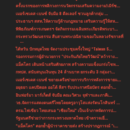
ครั้งแรกของการพลิกวงการนวัตกรรมเสริมความงาม!เมิร์ซ...
เมอร์เซเดส-เบนซ์ จับมือ 8 ดีลเลอร์ ชวนลูกค้ากลุ่ม ...
ประธานฯ สสท.ให้ความรู้ด้านกฎหมาย เสริมความรู้ให้สห...
พิพิธภัณฑ์การเกษตรฯ จัดกิจกรรมเฉลิมพระเกียรติพระบา...
กระทรวงวัฒนธรรม สืบสานพระปณิธานของในหลวงรัชกาลที่
...
ไต้หวัน ปักหมุดไทย จัดงานประชุมครั้งใหญ่ “Taiwan S...
รองกรรมการผู้อำนวยการ "ประกันภัยไทยวิวัฒน์"คว้าราง...
แม็คโคร เดินหน้าเสริมศักยภาพ สร้างความแข็งแกร่งโชห...
กทปส. สนับสนุนเงินทุน 24 ล้านบาท ยกระดับ 3 กลุ่มงา...
เมอร์เซเดส-เบนซ์ ขยายเครือข่ายการบริการหลังการขายแ...
อยุธยา แคปปิตอล ออโต้ ลีสฯ รับประกาศนียบัตร ตอกย้ำ...
อินฟอร์มา มาร์เก็ตส์ จับมือ คณะวิศวะ จุฬาฯและภาคีเ...
วธ.จัดการแสดงดนตรีไทยโดยครูอาวุโสแห่งรัตนโกสินทร์ ...
ครม.ไฟเขียว ไทยเสนอ “เชียงใหม่” เป็นเจ้าภาพจัดการป...
รัฐมนตรีช่วยว่าการกระทรวงมหาดไทย เข้าตรวจเยี่...
“แม็คโคร” ตอกย้ำผู้นำราคาขายส่ง สร้างปรากฎการณ์ "เ...