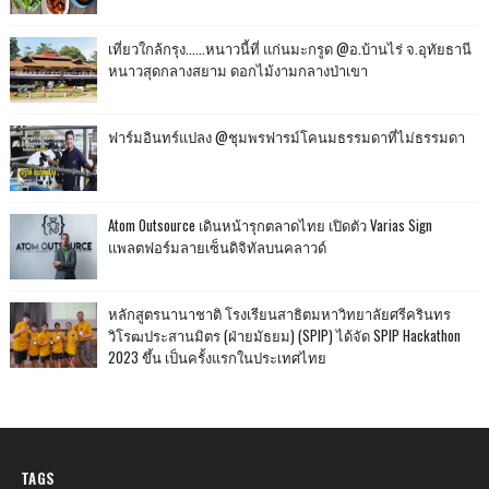
เที่ยวใกล้กรุง......หนาวนี้ที่ แก่นมะกรูด @อ.บ้านไร่ จ.อุทัยธานี
หนาวสุดกลางสยาม ดอกไม้งามกลางป่าเขา
ฟาร์มอินทร์แปลง @ชุมพรฟารม์โคนมธรรมดาที่ไม่ธรรมดา
Atom Outsource เดินหน้ารุกตลาดไทย เปิดตัว Varias Sign
แพลตฟอร์มลายเซ็นดิจิทัลบนคลาวด์
หลักสูตรนานาชาติ โรงเรียนสาธิตมหาวิทยาลัยศรีครินทร
วิโรฒประสานมิตร (ฝ่ายมัธยม) (SPIP) ได้จัด SPIP Hackathon
2023 ขึ้น เป็นครั้งแรกในประเทศไทย
TAGS