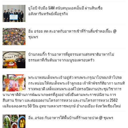
ยูโอบี จับมือ SAM สนับสนุนเอสเอ็มอี ผ่านสินเชื่อ
อสังหาริมทรัพย์เพื่อธุรกิจ
อิ่ม อร่อย สด สะอาดกับอาหารเช้าที่ร้านติ๋มซำหอเจี๊ยะ @
ชุมพร
บ้านกลมกิ๊ก ร้านอาหารที่ดูธรรมดาแต่รสชาติอาหารไม่
ธรรมดาที่เริ่มต้นมาจากเมนูของครอบครัว
พระบาทสมเด็จพระเจ้าอยู่หัว ทรงพระกรุณาโปรดเกล้าโปรด
กระหม่อมให้สมเด็จพระเจ้าลูกเธอ เจ้าฟ้าพัชรกิติยาภา นเรนทิ
ราเทพยวดี เสด็จแทนพระองค์ไปทรงเปิดงานประชุมวิชาการ
นานาชาติด้านการพัฒนาเกษตรที่สูงอย่างยั่งยืนตามพระราชปณิธาน การ
สืบสาน รักษา และต่อยอดงานโครงการหลวง และงานโครงการหลวง 2562
เฉลิมฉลองครบ 50 ปีณ อุทยานหลวงราชพฤกษ์ อำเภอเมือง จังหวัดเชียงใหม่
อิ่ม..อร่อย กับอาหารใต้พื้นบ้านที่ร้านยายปวด @ ชุมพร