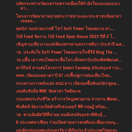
ปลัดกระทรวงวัฒนธรรมตรวจเยี่ยมให้กำลังใจและมอบแนว
ทา...
โครงการจิตอาสาหน่วยพระราชทานและประชาชนจิตอาสา
เขตตล...
สุดปัง! กองถ่ายเกาหลี โชว์ Soft Power ไทยงดงาม ผ่า...
TED Fund จัดงาน TED Fund Open House 2023 ปีที่ 3 โ...
เชิญชวนเที่ยวงานแห่เทียนพรรษานครราชสีมา ประจำปี ๒๕...
วธ. ประทับใจ Soft Power ไทยงดงามในซีรีย์ King The ...
วธ.ปลื้ม เยาวชนไทยกระหึ่มโลก เด็กสถาบันบัณฑิตพัฒนศ...
คาร์กิลล์ สานต่อโครงการ Smart Farming สนับสนุนชาวน...
ททท. เปิดแผนตลาดฯ ปี 67 เร่งฟื้นฟูการท่องเที่ยวไทย...
กระทรวงการคลังแห่ง สปป.ลาว เปิดจองซื้อพันธบัตรชูดอ...
เอปสันจับมือ WWF จัดค่ายฯ วิทย์ทะเล
กรุงเทพประกันชีวิต คว้ารางวัลบูทสวยงาม จากงาน Mone...
ซันคิสท์ จัดงานเปิดตัวพรีเซนเตอร์ พีพี กฤษฏ์ พร้อม...
วธ. ชวนสัมผัสวิถีที่น่ายล มนต์เสน่ห์ของชาติพันธุ์ ...
8 ประเทศอาเซียน ร่วมเปิดค่ายเยาวชนศิลปะเพื่อมวลมนุ...
เอกอัครสมณทูตแห่งนครรัฐวาติกันประจําประเทศไทยและ