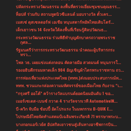
ปลัดกระทรวงวัฒนธรรม ลงพื้นที่ตรวจเยี่ยมชุมชนคุณธรร...
ท็อปส์ ร่วมกับ สถานทูตนิวซีแลนด์ มอบรางวัล ตั๋วเคร...
เมสเซ่ ดุสเซลดอร์ฟ เอเชีย หนุนสตาร์ทอัพไทยเติบโตรั...
เด็กเยาวชน 14 จังหวัดใต้ลงพื้นที่เรียนรู้ศิลปวัฒนธ...
กระทรวงวัฒนธรรม ร่วมพิธีทำบุญตักบาตรถวายพระราช
กุศล...
รัฐมนตรีว่าการกระทรวงวัฒนธรรม นำคณะผู้บริหารกระ
ทรว...
โพล วธ. เผยแข่งแต่งกลอน คัดลายมือ สวดมนต์ หนุนการใ...
รองอธิบดีกรมมหาดเล็ก 904 อัญเชิญผ้าไตรพระราชทาน ถว...
การท่องเที่ยวแห่งประเทศไทย (ททท.)ส่งมอบประสบการณ์ท...
ททท. ชวนแกะกล่องความมหัศจรรย์ของเมืองไทย กับงาน “เ...
“กรุงศรี ออโต้” คว้ารางวัลแบรนด์ยอดนิยมอันดับ 1 ขอ...
เมอร์เซเดส-เบนซ์ กวาด 4 รางวัลจากเวที AutomotiveIN...
บี-ควิก จับมือ ช้อปปี้ อัดโปรแรง ในมหกรรม B-QUIK E...
ไปรษณีย์ไทยจัดทำแสตมป์เฉลิมพระเกียรติ 71 พรรษาพระบ...
บางกอกแอร์เวย์ส อัปสกิลเยาวชนสู่เส้นทางอาชีพการบิน...