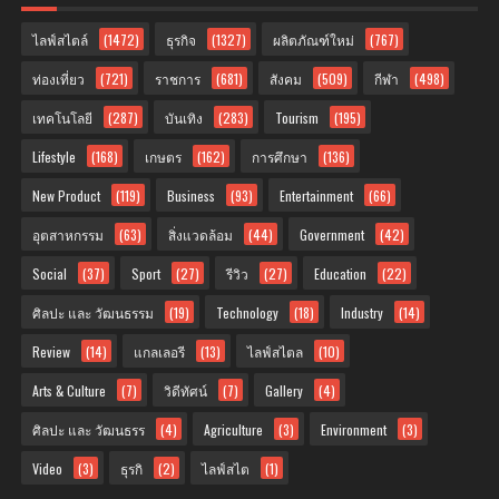
ไลฟ์สไตล์
(1472)
ธุรกิจ
(1327)
ผลิตภัณฑ์ใหม่
(767)
ท่องเที่ยว
(721)
ราชการ
(681)
สังคม
(509)
กีฬา
(498)
เทคโนโลยี
(287)
บันเทิง
(283)
Tourism
(195)
Lifestyle
(168)
เกษตร
(162)
การศึกษา
(136)
New Product
(119)
Business
(93)
Entertainment
(66)
อุตสาหกรรม
(63)
สิ่งแวดล้อม
(44)
Government
(42)
Social
(37)
Sport
(27)
รีวิว
(27)
Education
(22)
ศิลปะ และ วัฒนธรรม
(19)
Technology
(18)
Industry
(14)
Review
(14)
แกลเลอรี
(13)
ไลฟ์สไตล
(10)
Arts & Culture
(7)
วิดีทัศน์
(7)
Gallery
(4)
ศิลปะ และ วัฒนธรร
(4)
Agriculture
(3)
Environment
(3)
Video
(3)
ธุรกิ
(2)
ไลฟ์สไต
(1)