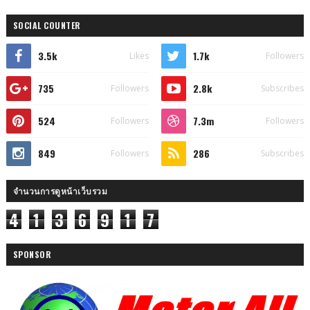
SOCIAL COUNTER
3.5k
1.7k
Likes
Followers
735
2.8k
Followers
Subscribes
524
7.3m
Followers
Followers
849
286
Followers
Subscribes
จำนวนการดูหน้าเว็บรวม
4
1
3
6
9
1
7
SPONSOR