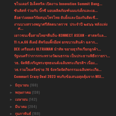
ชไนเดอร์ อิเล็คทริค เปิดงาน Innovation Summit Bang...
ซันคิสท์ ร่วมกับ บิ๊กซี มอบผลิตภัณฑ์นมแก่เด็กและเย...
ฮือฮา!เผยผลวิจัยสมุนไพรไทย ยับยั้งและป้องกันติดเชื...
งานบวงสรวงพญาศรีสัตตนาคราช ประจำปี ๒๕๖๖ พลังแห่ง
ศ...
เยาวชนเชื้อสายไทยฯคืนถิ่น-KONNECT ASEAN - ศาสตร์แล...
11 ก.ค.66 ดีเดย์ ดีพร้อมคิ๊กอ๊อฟ ยกขบวนสินค้า ฉลาก...
DEX เตรียมส่ง ULTRAMAN นำทัพ ขยายธุรกิจเรียกลูกค้า...
รัฐมนตรีว่าการกระทรวงวัฒนธรรม เป็นประธานพิธีถวายรา...
วธ. จัดพิธีเจริญพระพุทธมนต์เฉลิมพระเกียรติฯ เนื่อง...
วธ.รวมใจเครือข่าย 76 จังหวัดจัดกิจกรรมเฉลิมพระเกีย...
Commart Crazy Deal 2023 พบกับข้อเสนอสุดคุ้มจาก MSI...
มิถุนายน
(160)
►
พฤษภาคม
(138)
►
เมษายน
(142)
►
มีนาคม
(204)
►
กุมภาพันธ์
(160)
►