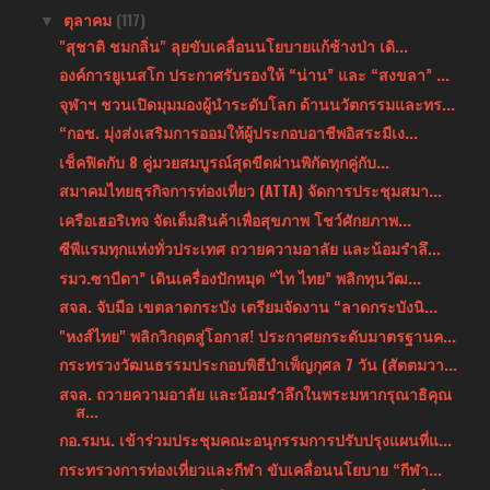
ตุลาคม
(117)
▼
"สุชาติ ชมกลิ่น" ลุยขับเคลื่อนนโยบายแก้ช้างป่า เดิ...
องค์การยูเนสโก ประกาศรับรองให้ “น่าน” และ “สงขลา” ...
จุฬาฯ ชวนเปิดมุมมองผู้นำระดับโลก ด้านนวัตกรรมและทร...
“กอช. มุ่งส่งเสริมการออมให้ผู้ประกอบอาชีพอิสระมีเง...
เช็คฟิดกับ 8 คู่มวยสมบูรณ์สุดขีดผ่านพิกัดทุกคู่กับ...
สมาคมไทยธุรกิจการท่องเที่ยว (ATTA) จัดการประชุมสมา...
เครือเฮอริเทจ จัดเต็มสินค้าเพื่อสุขภาพ โชว์ศักยภาพ...
ซีพีแรมทุกแห่งทั่วประเทศ ถวายความอาลัย และน้อมรำลึ...
รมว.ซาบีดา” เดินเครื่องปักหมุด “ไท ไทย” พลิกทุนวัฒ...
สจล. จับมือ เขตลาดกระบัง เตรียมจัดงาน “ลาดกระบังนิ...
"หงส์ไทย" พลิกวิกฤตสู่โอกาส! ประกาศยกระดับมาตรฐานค...
กระทรวงวัฒนธรรมประกอบพิธีบำเพ็ญกุศล 7 วัน (สัตตมวา...
สจล. ถวายความอาลัย และน้อมรำลึกในพระมหากรุณาธิคุณ
ส...
กอ.รมน. เข้าร่วมประชุมคณะอนุกรรมการปรับปรุงแผนที่แ...
กระทรวงการท่องเที่ยวและกีฬา ขับเคลื่อนนโยบาย “กีฬา...