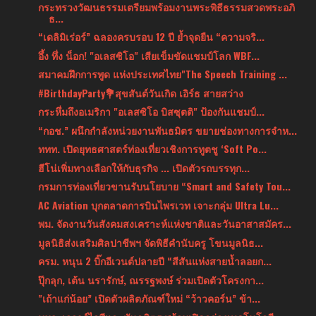
กระทรวงวัฒนธรรมเตรียมพร้อมงานพระพิธีธรรมสวดพระอภิ
ธ...
“เดลิมิเร่อร์” ฉลองครบรอบ 12 ปี ย้ำจุดยืน “ความจริ...
อึ้ง ทึ่ง น็อก! "อเลสซิโอ" เสียเข็มขัดแชมป์โลก WBF...
สมาคมฝึกการพูด แห่งประเทศไทย"The Speech Training ...
#BirthdayParty💐สุขสันต์วันเกิด เอิร์ธ สายสว่าง
กระหึ่มถึงอเมริกา "อเลสซิโอ บิสซุตติ" ป้องกันแชมป์...
“กอช.” ผนึกกำลังหน่วยงานพันธมิตร ขยายช่องทางการจำห...
ททท. เปิดยุทธศาสตร์ท่องเที่ยวเชิงการทูตชู ‘Soft Po...
ฮีโน่เพิ่มทางเลือกให้กับธุรกิจ ... เปิดตัวรถบรรทุก...
กรมการท่องเที่ยวขานรับนโยบาย “Smart and Safety Tou...
AC Aviation บุกตลาดการบินไพรเวท เจาะกลุ่ม Ultra Lu...
พม. จัดงานวันสังคมสงเคราะห์แห่งชาติและวันอาสาสมัคร...
มูลนิธิส่งเสริมศิลปาชีพฯ จัดพิธีคำนับครู โขนมูลนิธ...
ครม. หนุน 2 บิ๊กอีเวนต์ปลายปี “สีสันแห่งสายน้ำลอยก...
ปุ๊กลุก, เต้น นรารักษ์, ณรรฐพงษ์ ร่วมเปิดตัวโครงกา...
"เถ้าแก่น้อย” เปิดตัวผลิตภัณฑ์ใหม่ “ว้าวคอร์น” ข้า...