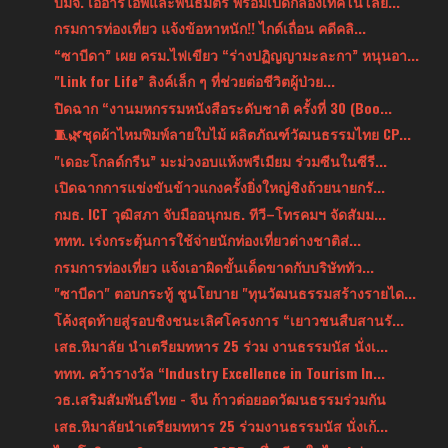
บมจ. เออาร์ไอพีและพันธมิตร พร้อมเปิดกล่องเทคโนโลยี...
กรมการท่องเที่ยว แจ้งข้อหาหนัก!! ไกด์เถื่อน คดีคลิ...
“ซาบีดา” เผย ครม.ไฟเขียว “ร่างปฏิญญามะละกา” หนุนอา...
"Link for Life” ลิงค์เล็ก ๆ ที่ช่วยต่อชีวิตผู้ป่วย...
ปิดฉาก “งานมหกรรมหนังสือระดับชาติ ครั้งที่ 30 (Boo...
🧵🌿ชุดผ้าไหมพิมพ์ลายใบไม้ ผลิตภัณฑ์วัฒนธรรมไทย CP...
"เดอะโกลด์กรีน” มะม่วงอบแห้งพรีเมียม ร่วมซีนในซีรี...
เปิดฉากการแข่งขันข้าวแกงครั้งยิ่งใหญ่ชิงถ้วยนายกรั...
กมธ. ICT วุฒิสภา จับมืออนุกมธ. ทีวี–โทรคมฯ จัดสัมม...
‎ททท. เร่งกระตุ้นการใช้จ่ายนักท่องเที่ยวต่างชาติส่...
กรมการท่องเที่ยว แจ้งเอาผิดขั้นเด็ดขาดกับบริษัททัว...
"ซาบีดา" ตอบกระทู้ ชูนโยบาย "ทุนวัฒนธรรมสร้างรายได...
โค้งสุดท้ายสู่รอบชิงชนะเลิศโครงการ “เยาวชนสืบสานรั...
เสธ.หิมาลัย นำเตรียมทหาร 25 ร่วม งานธรรมนัส นั่งเ...
ททท. คว้ารางวัล “Industry Excellence in Tourism In...
วธ.เสริมสัมพันธ์ไทย - จีน ก้าวต่อยอดวัฒนธรรมร่วมกัน
เสธ.หิมาลัยนำเตรียมทหาร 25 ร่วมงานธรรมนัส นั่งเก้...