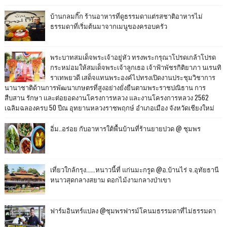
บ้านกลมกิ๊ก ร้านอาหารที่ดูธรรมดาแต่รสชาติอาหารไม่
ธรรมดาที่เริ่มต้นมาจากเมนูของครอบครัว
พระบาทสมเด็จพระเจ้าอยู่หัว ทรงพระกรุณาโปรดเกล้าโปรด
กระหม่อมให้สมเด็จพระเจ้าลูกเธอ เจ้าฟ้าพัชรกิติยาภา นเรนทิ
ราเทพยวดี เสด็จแทนพระองค์ไปทรงเปิดงานประชุมวิชาการ
นานาชาติด้านการพัฒนาเกษตรที่สูงอย่างยั่งยืนตามพระราชปณิธาน การ
สืบสาน รักษา และต่อยอดงานโครงการหลวง และงานโครงการหลวง 2562
เฉลิมฉลองครบ 50 ปีณ อุทยานหลวงราชพฤกษ์ อำเภอเมือง จังหวัดเชียงใหม่
อิ่ม..อร่อย กับอาหารใต้พื้นบ้านที่ร้านยายปวด @ ชุมพร
เที่ยวใกล้กรุง......หนาวนี้ที่ แก่นมะกรูด @อ.บ้านไร่ จ.อุทัยธานี
หนาวสุดกลางสยาม ดอกไม้งามกลางป่าเขา
ฟาร์มอินทร์แปลง @ชุมพรฟารม์โคนมธรรมดาที่ไม่ธรรมดา