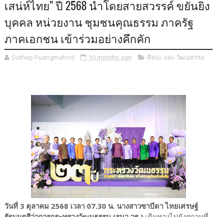
เสน่ห์ไทย” ปี 2568 นำโดยสายสวรรค์ ขยันยิ่ง
บุคคล หน่วยงาน ชุมชนคุณธรรม ภาครัฐ
ภาคเอกชน เข้าร่วมอย่างคึกคัก
Suthep Puangmahod
10 months ago
ศิลปะ และ วัฒนธรรม
วันที่ 3 ตุลาคม 2568 เวลา 07.30 น. นางสาวซาบีดา ไทยเศรษฐ์
รัฐมนตรีว่าการกระทรวงวัฒนธรรม (รมว.วธ.)
เดินทางไปยังสถานที่