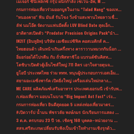
เมเจอร์ ซีนีเพล็กซ์ กรุ้ป ผนึกกำลัง เซเว่น-อัพ, M ...
กรมการท่องเที่ยวร่วมออกบูธในงาน “Talad Nang” ของเท...
"หนองคาย" ฟัน มันส์ รันโขง วิ่งข้ามสะพานไทยลาวเชื่...
ลัฟ นมโอ๊ต จัดงานแฟนมีตติ้ง LUV Blind Date สุดเอ็ก...
อาดิดาสเปิดตัว “Predator Precision Origins Pack”นำ...
IN2IT (อินทูอิท) บริษัท เอเซียแปซิฟิค คอสเมติกส์ ค...
ไทยฮอนด้า เดินหน้าเกินครึ่งทาง คาราวานหมวกกันน็อก ...
อิ่มอร่อยได้โปรตีน กับ ถั่วพิสทาชิโอ แบรนด์ซันคิสท...
โตชิบาเปิดตัวตู้เย็นไซส์ใหญ่ 711 ลิตร เอาใจสายตุนจ...
ยูโอบี ประเทศไทย ร่วม ททท. หนุนผู้ประกอบการเอสเอ็ม...
สยามอะเมซิ่งพาร์ค เปิดยิ่งใหญ่ เครื่องเล่นใหม่กลาง...
ME CARE ผลิตภัณฑ์เสริมอาหาร ประเทศเยอรมนี เข้ารับพ...
ก.ท่องเที่ยวฯ มอบนโนบาย “Big Impact Act Fast” เร่ง...
กรมการท่องเที่ยว ยินดีสุดยอด 5 แหล่งท่องเที่ยวมาตร...
#เปิดวาร์ป น้ำมน พัชรวลัย พงษ์ภมร นักเรียนการแสดง ...
3 ต.ค. ครบรอบ 23 ปี วธ. เชิดชู 160 บุคคล–หน่วยงาน ...
สสจ.ศรีสะเกษเปลี่ยนรับฟังเป็นเข้าใจทำงานเชิงรุกด้ว...