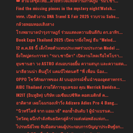
👑 สวมใส่ชุดไทย...ด้วยหัวใจแห่งความภาคภูมิ "รมว.ซา...
Find the missing pieces in the mystery night!Watch...
ททท. เปิดตัวงาน DNA Travel & Fair 2025 รวบรวม Subc...
กล้วยหอมทองเสิงสาง
โรงพยาบาลบำรุงราษฎร์ ร่วมแสดงความยินดีกับ ดร.อาทิร...
Book Expo Thailand 2025 เปิดฉากยิ่งใหญ่ ธีม “Melod...
12 ต.ค.68 นี้ เด็กไทยตัวแทนประเทศร่วมประกวด Model ...
ยิ่งใหญ่ตระการตา “รมว.ซาบีดา” เปิดงานไหลเรือไฟโบรา...
ยุนซานฮา วง ASTRO ส่งมอบรอยยิ้ม ความสนุก และความสด...
มาลีฮวนน่า คืนสู่ไร่ แคมป์ไฟดนตรี “พี่ เพื่อน น้อง...
OPPO โชว์ศักยภาพของ AI บนอุปกรณ์ชั้นนำของอุตสาหกรร...
AIBC Thailand ภายใต้การดูแลของ คุณ Merrick Davidso...
IN2IT (อินทูอิท) บริษัท เอเซียแปซิฟิค คอสเมติกส์ ค...
อาดิดาส เผยโฉมรองเท้าวิ่ง Adizero Adios Pro 4 Bang...
“นิวทริไลท์ จาก แอมเวย์” ตอกย้ำอันดับ 1 ผู้นำแบรนด...
ไทวัสดุ ผนึกกำลังพันธมิตรคู่ค้าร่วมส่งต่อพลังแห่งก...
ไปรษณีย์ไทย จับมือสมาคมผู้ประกอบการปัญญาประดิษฐ์ยก...