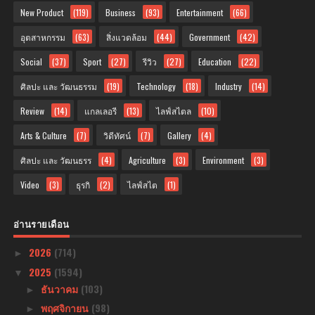
New Product
(119)
Business
(93)
Entertainment
(66)
อุตสาหกรรม
(63)
สิ่งแวดล้อม
(44)
Government
(42)
Social
(37)
Sport
(27)
รีวิว
(27)
Education
(22)
ศิลปะ และ วัฒนธรรม
(19)
Technology
(18)
Industry
(14)
Review
(14)
แกลเลอรี
(13)
ไลฟ์สไตล
(10)
Arts & Culture
(7)
วิดีทัศน์
(7)
Gallery
(4)
ศิลปะ และ วัฒนธรร
(4)
Agriculture
(3)
Environment
(3)
Video
(3)
ธุรกิ
(2)
ไลฟ์สไต
(1)
อ่านรายเดือน
2026
(714)
►
2025
(1594)
▼
ธันวาคม
(103)
►
พฤศจิกายน
(98)
►