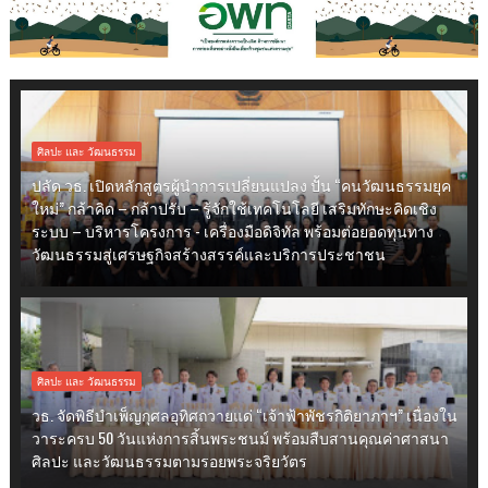
ศิลปะ และ วัฒนธรรม
ปลัด วธ. เปิดหลักสูตรผู้นำการเปลี่ยนแปลง ปั้น “คนวัฒนธรรมยุค
ใหม่” กล้าคิด – กล้าปรับ – รู้จักใช้เทคโนโลยี เสริมทักษะคิดเชิง
ระบบ – บริหารโครงการ - เครื่องมือดิจิทัล พร้อมต่อยอดทุนทาง
วัฒนธรรมสู่เศรษฐกิจสร้างสรรค์และบริการประชาชน
ศิลปะ และ วัฒนธรรม
วธ. จัดพิธีบำเพ็ญกุศลอุทิศถวายแด่ “เจ้าฟ้าพัชรกิติยาภาฯ” เนื่องใน
วาระครบ 50 วันแห่งการสิ้นพระชนม์ พร้อมสืบสานคุณค่าศาสนา
ศิลปะ และวัฒนธรรมตามรอยพระจริยวัตร