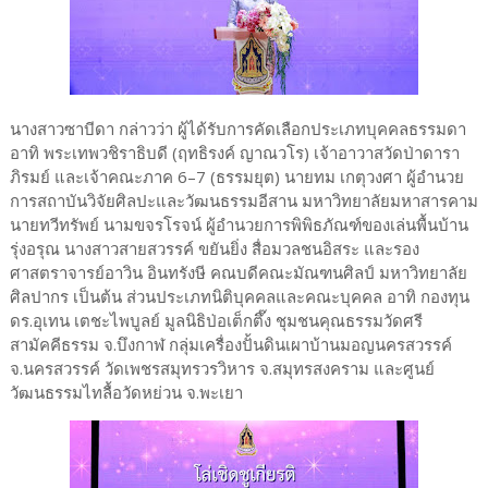
นางสาวซาบีดา กล่าวว่า ผู้ได้รับการคัดเลือกประเภทบุคคลธรรมดา
อาทิ พระเทพวชิราธิบดี (ฤทธิรงค์ ญาณวโร) เจ้าอาวาสวัดป่าดารา
ภิรมย์ และเจ้าคณะภาค 6–7 (ธรรมยุต) นายทม เกตุวงศา ผู้อำนวย
การสถาบันวิจัยศิลปะและวัฒนธรรมอีสาน มหาวิทยาลัยมหาสารคาม
นายทวีทรัพย์ นามขจรโรจน์ ผู้อำนวยการพิพิธภัณฑ์ของเล่นพื้นบ้าน
รุ่งอรุณ นางสาวสายสวรรค์ ขยันยิ่ง สื่อมวลชนอิสระ และรอง
ศาสตราจารย์อาวิน อินทรังษี คณบดีคณะมัณฑนศิลป์ มหาวิทยาลัย
ศิลปากร เป็นต้น ส่วนประเภทนิติบุคคลและคณะบุคคล อาทิ กองทุน
ดร.อุเทน เตชะไพบูลย์ มูลนิธิป่อเต็กตึ๊ง ชุมชนคุณธรรมวัดศรี
สามัคคีธรรม จ.บึงกาฬ กลุ่มเครื่องปั้นดินเผาบ้านมอญนครสวรรค์
จ.นครสวรรค์ วัดเพชรสมุทรวรวิหาร จ.สมุทรสงคราม และศูนย์
วัฒนธรรมไทลื้อวัดหย่วน จ.พะเยา