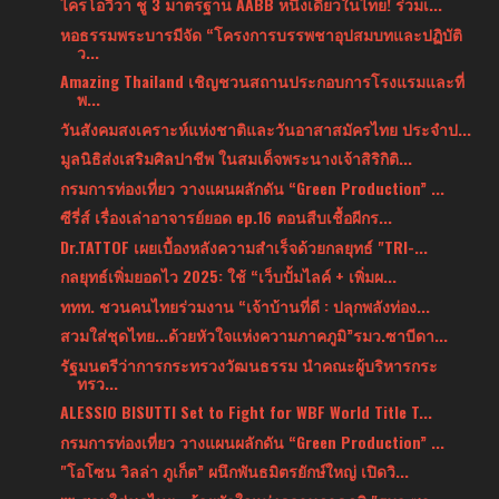
ไครโอวิวา ชู 3 มาตรฐาน AABB หนึ่งเดียวในไทย! ร่วมเ...
หอธรรมพระบารมีจัด “โครงการบรรพชาอุปสมบทและปฏิบัติ
ว...
Amazing Thailand เชิญชวนสถานประกอบการโรงแรมและที่
พ...
วันสังคมสงเคราะห์แห่งชาติและวันอาสาสมัครไทย ประจำป...
มูลนิธิส่งเสริมศิลปาชีพ ในสมเด็จพระนางเจ้าสิริกิติ...
กรมการท่องเที่ยว วางแผนผลักดัน “Green Production” ...
ซีรี่ส์ เรื่องเล่าอาจารย์ยอด ep.16 ตอนสืบเชื้อผีกร...
Dr.TATTOF เผยเบื้องหลังความสำเร็จด้วยกลยุทธ์ "TRI-...
กลยุทธ์เพิ่มยอดไว 2025: ใช้ “เว็บปั้มไลค์ + เพิ่มผ...
ททท. ชวนคนไทยร่วมงาน “เจ้าบ้านที่ดี : ปลุกพลังท่อง...
สวมใส่ชุดไทย...ด้วยหัวใจแห่งความภาคภูมิ”รมว.ซาบีดา...
รัฐมนตรีว่าการกระทรวงวัฒนธรรม นำคณะผู้บริหารกระ
ทรว...
ALESSIO BISUTTI Set to Fight for WBF World Title T...
กรมการท่องเที่ยว วางแผนผลักดัน “Green Production” ...
"โอโซน วิลล่า ภูเก็ต” ผนึกพันธมิตรยักษ์ใหญ่ เปิดวิ...