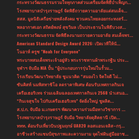
กระทรวงวัฒนธรรมรวมใจทุกภาคส่วนเตรียมจัดพิธีบำเพ็ญก...
โรงพยาบาลบำรุงราษฎร์ จัดพิธีถวายความอาลัยแด่สมเด็จ...
สสส. มูลนิธิเครือข่ายพลังสังคม ชวนคนไทยลอยกระทงสร้...
พลอากาศเอก สถิตย์พงษ์ สุขวิมล เป็นประธานในพิธีบวงส...
กระทรวงวัฒนธรรม จัดพิธีลงนามถวายความอาลัย สมเด็จพร...
American Standard Design Award 2026: เปิดเวทีให้นั...
โนอาห์ ครูซ "Noah for Everyone"
พระบาทสมเด็จพระเจ้าอยู่หัว พระราชทานผ้าพระกฐิน ประ...
จุฬาฯ จับมือ NIA ปั้น “ผู้ประกอบการรุ่นใหม่ในรั้วม...
โรงเรียนวัฒนาวิทยาลัย ชูแนวคิด “สมองไว จิตใจดี ไม่...
ซันคิสท์ นมพิสทาชิโอ ลดราคาพิเศษ ต้อนรับเทศกาลกินเจ
เครือเฮอริเทจ ร่วมเฉลิมฉลองเทศกาลกินเจ 2568 นำเสนอ...
“กินเจสุขใจ ไปกับเครือเฮอริเทจ” จัดยิ่งใหญ่ ชูผลิต...
ส.ป.ก. จับมือ ม.เกษตรฯ พัฒนาความร่วมมือทางวิชาการ ...
โรงพยาบาลบำรุงราษฎร์ จับมือ วิทยาลัยดุสิตธานี เปิด...
ททท. ต้อนรับเที่ยวบินปฐมฤกษ์ UA820 ลอสแอนเจลิส–กรุ...
อาชีวะสร้างแชมป์สุขภาพและความงาม จุดไฟฝันสู่มืออาช...