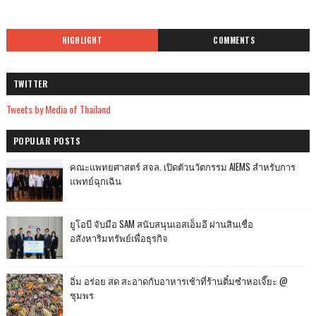
HIGHLIGHT
COMMENTS
TWITTER
Tweets by Media of Thailand
POPULAR POSTS
คณะแพทยศาสตร์ สจล. เปิดตัวนวัตกรรม AIEMS สำหรับการ
แพทย์ฉุกเฉิน
ยูโอบี จับมือ SAM สนับสนุนเอสเอ็มอี ผ่านสินเชื่อ
อสังหาริมทรัพย์เพื่อธุรกิจ
อิ่ม อร่อย สด สะอาดกับอาหารเช้าที่ร้านติ๋มซำหอเจี๊ยะ @
ชุมพร