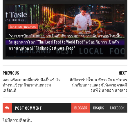
ศิลปะ และ วัฒนธรรม
"รมว.ซาบีดา” แถลงข่าวเปิดตัวกิจกรรมการยกระดับอาหารไทยพื้น
ถิ่นสู่อาหารโลก “Thai Local Food to World Food” พร้อมกับการเปิดตัว
ตราสัญลักษณ์ “Thailand Best Local Food”
PREVIOUS
NEXT
สสจ.ศรีสะเกษเปลี่ยนรับฟังเป็นเข้าใจ
#เปิดวาร์ป น้ำมน พัชรวลัย พงษ์ภมร
ทำงานเชิงรุกด้วยรถทันตกรรม
นักเรียนการแสดง จ๊ะทิงจาอคาเดมี่
เคลื่อนที่
รุ่นที่ 2 นางเอก นางสาง
POST
COMMENT
BLOGGER
DISQUS
FACEBOOK
ไม่มีความคิดเห็น