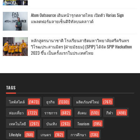
Atom Outsource เดินหน้ารุกตลาดไทย เปิดตัว Varias Sign
แพลตฟอร์มลายเซ็นดิจิทัลบนคลาวด์
หลักสูตรนานาชาติ โรงเรียนสาธิตมหาวิทยาลัยศรีครินทร
วิโรฒประสานมิตร (ฝ่ายมัธยม) (SPIP) ได้จัด SPIP Hackathon
2023 ขึ้น เป็นครั้งแรกในประเทศไทย
TAGS
ไลฟ์สไตล์
(1473)
ธุรกิจ
(1330)
ผลิตภัณฑ์ใหม่
(767)
ท่องเที่ยว
(722)
ราชการ
(682)
สังคม
(510)
กีฬา
(498)
เทคโนโลยี
(287)
บันเทิง
(283)
Tourism
(195)
Lifestyle
(168)
เกษตร
(162)
การศึกษา
(136)