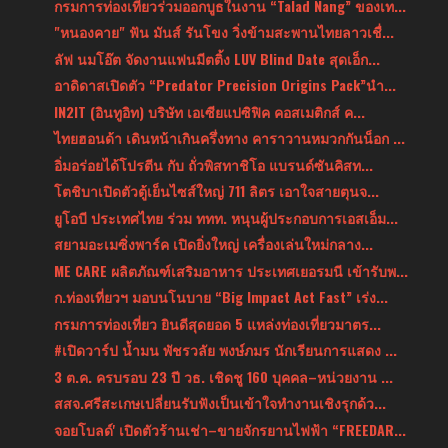
กรมการท่องเที่ยวร่วมออกบูธในงาน “Talad Nang” ของเท...
"หนองคาย" ฟัน มันส์ รันโขง วิ่งข้ามสะพานไทยลาวเชื่...
ลัฟ นมโอ๊ต จัดงานแฟนมีตติ้ง LUV Blind Date สุดเอ็ก...
อาดิดาสเปิดตัว “Predator Precision Origins Pack”นำ...
IN2IT (อินทูอิท) บริษัท เอเซียแปซิฟิค คอสเมติกส์ ค...
ไทยฮอนด้า เดินหน้าเกินครึ่งทาง คาราวานหมวกกันน็อก ...
อิ่มอร่อยได้โปรตีน กับ ถั่วพิสทาชิโอ แบรนด์ซันคิสท...
โตชิบาเปิดตัวตู้เย็นไซส์ใหญ่ 711 ลิตร เอาใจสายตุนจ...
ยูโอบี ประเทศไทย ร่วม ททท. หนุนผู้ประกอบการเอสเอ็ม...
สยามอะเมซิ่งพาร์ค เปิดยิ่งใหญ่ เครื่องเล่นใหม่กลาง...
ME CARE ผลิตภัณฑ์เสริมอาหาร ประเทศเยอรมนี เข้ารับพ...
ก.ท่องเที่ยวฯ มอบนโนบาย “Big Impact Act Fast” เร่ง...
กรมการท่องเที่ยว ยินดีสุดยอด 5 แหล่งท่องเที่ยวมาตร...
#เปิดวาร์ป น้ำมน พัชรวลัย พงษ์ภมร นักเรียนการแสดง ...
3 ต.ค. ครบรอบ 23 ปี วธ. เชิดชู 160 บุคคล–หน่วยงาน ...
สสจ.ศรีสะเกษเปลี่ยนรับฟังเป็นเข้าใจทำงานเชิงรุกด้ว...
จอยโบลด์' เปิดตัวร้านเช่า–ขายจักรยานไฟฟ้า “FREEDAR...