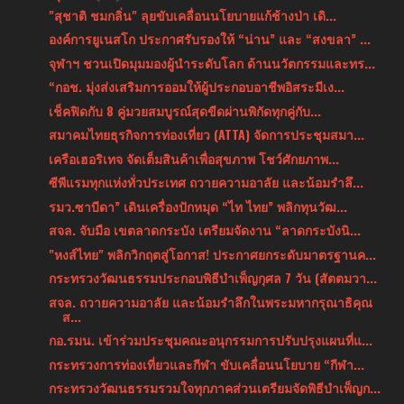
"สุชาติ ชมกลิ่น" ลุยขับเคลื่อนนโยบายแก้ช้างป่า เดิ...
องค์การยูเนสโก ประกาศรับรองให้ “น่าน” และ “สงขลา” ...
จุฬาฯ ชวนเปิดมุมมองผู้นำระดับโลก ด้านนวัตกรรมและทร...
“กอช. มุ่งส่งเสริมการออมให้ผู้ประกอบอาชีพอิสระมีเง...
เช็คฟิดกับ 8 คู่มวยสมบูรณ์สุดขีดผ่านพิกัดทุกคู่กับ...
สมาคมไทยธุรกิจการท่องเที่ยว (ATTA) จัดการประชุมสมา...
เครือเฮอริเทจ จัดเต็มสินค้าเพื่อสุขภาพ โชว์ศักยภาพ...
ซีพีแรมทุกแห่งทั่วประเทศ ถวายความอาลัย และน้อมรำลึ...
รมว.ซาบีดา” เดินเครื่องปักหมุด “ไท ไทย” พลิกทุนวัฒ...
สจล. จับมือ เขตลาดกระบัง เตรียมจัดงาน “ลาดกระบังนิ...
"หงส์ไทย" พลิกวิกฤตสู่โอกาส! ประกาศยกระดับมาตรฐานค...
กระทรวงวัฒนธรรมประกอบพิธีบำเพ็ญกุศล 7 วัน (สัตตมวา...
สจล. ถวายความอาลัย และน้อมรำลึกในพระมหากรุณาธิคุณ
ส...
กอ.รมน. เข้าร่วมประชุมคณะอนุกรรมการปรับปรุงแผนที่แ...
กระทรวงการท่องเที่ยวและกีฬา ขับเคลื่อนนโยบาย “กีฬา...
กระทรวงวัฒนธรรมรวมใจทุกภาคส่วนเตรียมจัดพิธีบำเพ็ญก...