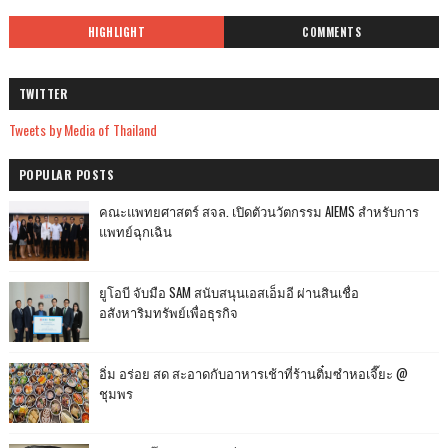
HIGHLIGHT
COMMENTS
TWITTER
Tweets by Media of Thailand
POPULAR POSTS
คณะแพทยศาสตร์ สจล. เปิดตัวนวัตกรรม AIEMS สำหรับการ
แพทย์ฉุกเฉิน
ยูโอบี จับมือ SAM สนับสนุนเอสเอ็มอี ผ่านสินเชื่อ
อสังหาริมทรัพย์เพื่อธุรกิจ
อิ่ม อร่อย สด สะอาดกับอาหารเช้าที่ร้านติ๋มซำหอเจี๊ยะ @
ชุมพร