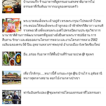
บ้านกลมกิ๊ก ร้านอาหารที่ดูธรรมดาแต่รสชาติอาหารไม่
ธรรมดาที่เริ่มต้นมาจากเมนูของครอบครัว
พระบาทสมเด็จพระเจ้าอยู่หัว ทรงพระกรุณาโปรดเกล้าโปรด
กระหม่อมให้สมเด็จพระเจ้าลูกเธอ เจ้าฟ้าพัชรกิติยาภา นเรนทิ
ราเทพยวดี เสด็จแทนพระองค์ไปทรงเปิดงานประชุมวิชาการ
นานาชาติด้านการพัฒนาเกษตรที่สูงอย่างยั่งยืนตามพระราชปณิธาน การ
สืบสาน รักษา และต่อยอดงานโครงการหลวง และงานโครงการหลวง 2562
เฉลิมฉลองครบ 50 ปีณ อุทยานหลวงราชพฤกษ์ อำเภอเมือง จังหวัดเชียงใหม่
อิ่ม..อร่อย กับอาหารใต้พื้นบ้านที่ร้านยายปวด @ ชุมพร
เที่ยวใกล้กรุง......หนาวนี้ที่ แก่นมะกรูด @อ.บ้านไร่ จ.อุทัยธานี
หนาวสุดกลางสยาม ดอกไม้งามกลางป่าเขา
ฟาร์มอินทร์แปลง @ชุมพรฟารม์โคนมธรรมดาที่ไม่ธรรมดา