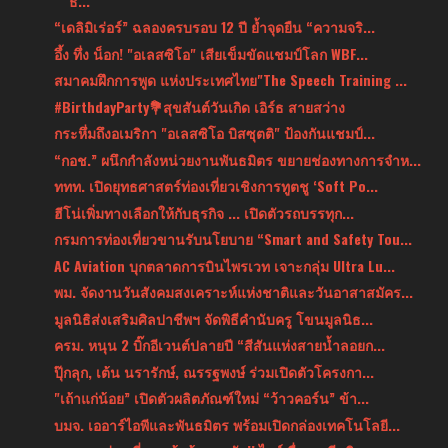
ธ...
“เดลิมิเร่อร์” ฉลองครบรอบ 12 ปี ย้ำจุดยืน “ความจริ...
อึ้ง ทึ่ง น็อก! "อเลสซิโอ" เสียเข็มขัดแชมป์โลก WBF...
สมาคมฝึกการพูด แห่งประเทศไทย"The Speech Training ...
#BirthdayParty💐สุขสันต์วันเกิด เอิร์ธ สายสว่าง
กระหึ่มถึงอเมริกา "อเลสซิโอ บิสซุตติ" ป้องกันแชมป์...
“กอช.” ผนึกกำลังหน่วยงานพันธมิตร ขยายช่องทางการจำห...
ททท. เปิดยุทธศาสตร์ท่องเที่ยวเชิงการทูตชู ‘Soft Po...
ฮีโน่เพิ่มทางเลือกให้กับธุรกิจ ... เปิดตัวรถบรรทุก...
กรมการท่องเที่ยวขานรับนโยบาย “Smart and Safety Tou...
AC Aviation บุกตลาดการบินไพรเวท เจาะกลุ่ม Ultra Lu...
พม. จัดงานวันสังคมสงเคราะห์แห่งชาติและวันอาสาสมัคร...
มูลนิธิส่งเสริมศิลปาชีพฯ จัดพิธีคำนับครู โขนมูลนิธ...
ครม. หนุน 2 บิ๊กอีเวนต์ปลายปี “สีสันแห่งสายน้ำลอยก...
ปุ๊กลุก, เต้น นรารักษ์, ณรรฐพงษ์ ร่วมเปิดตัวโครงกา...
"เถ้าแก่น้อย” เปิดตัวผลิตภัณฑ์ใหม่ “ว้าวคอร์น” ข้า...
บมจ. เออาร์ไอพีและพันธมิตร พร้อมเปิดกล่องเทคโนโลยี...