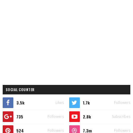
SOCIAL COUNTER
3.5k
1.7k
Likes
Followers
735
2.8k
Followers
Subscribes
524
7.3m
Followers
Followers