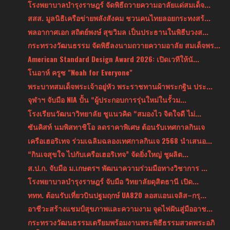
โรงพยาบาลบำรุงราษฎร์ จัดพิธีถวายความอาลัยแด่สมเด็จ...
สสส. มูลนิธิเครือข่ายพลังสังคม ชวนคนไทยลอยกระทงสร้...
พลอากาศเอก สถิตย์พงษ์ สุขวิมล เป็นประธานในพิธีบวงส...
กระทรวงวัฒนธรรม จัดพิธีลงนามถวายความอาลัย สมเด็จพร...
American Standard Design Award 2026: เปิดเวทีให้นั...
โนอาห์ ครูซ "Noah for Everyone"
พระบาทสมเด็จพระเจ้าอยู่หัว พระราชทานผ้าพระกฐิน ประ...
จุฬาฯ จับมือ NIA ปั้น “ผู้ประกอบการรุ่นใหม่ในรั้วม...
โรงเรียนวัฒนาวิทยาลัย ชูแนวคิด “สมองไว จิตใจดี ไม่...
ซันคิสท์ นมพิสทาชิโอ ลดราคาพิเศษ ต้อนรับเทศกาลกินเจ
เครือเฮอริเทจ ร่วมเฉลิมฉลองเทศกาลกินเจ 2568 นำเสนอ...
“กินเจสุขใจ ไปกับเครือเฮอริเทจ” จัดยิ่งใหญ่ ชูผลิต...
ส.ป.ก. จับมือ ม.เกษตรฯ พัฒนาความร่วมมือทางวิชาการ ...
โรงพยาบาลบำรุงราษฎร์ จับมือ วิทยาลัยดุสิตธานี เปิด...
ททท. ต้อนรับเที่ยวบินปฐมฤกษ์ UA820 ลอสแอนเจลิส–กรุ...
อาชีวะสร้างแชมป์สุขภาพและความงาม จุดไฟฝันสู่มืออาช...
กระทรวงวัฒนธรรมเตรียมพร้อมงานพระพิธีธรรมสวดพระอภิ