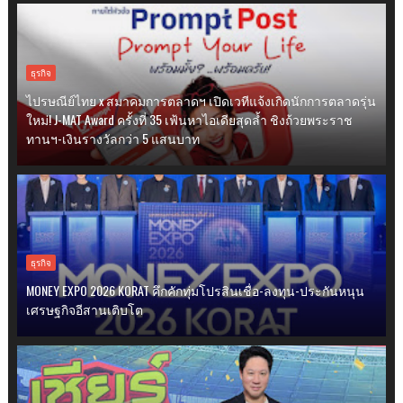
ธุรกิจ
ไปรษณีย์ไทย x สมาคมการตลาดฯ เปิดเวทีแจ้งเกิดนักการตลาดรุ่น
ใหม่! J-MAT Award ครั้งที่ 35 เฟ้นหาไอเดียสุดล้ำ ชิงถ้วยพระราช
ทานฯ-เงินรางวัลกว่า 5 แสนบาท
ธุรกิจ
MONEY EXPO 2026 KORAT คึกคักทุ่มโปรสินเชื่อ-ลงทุน-ประกันหนุน
เศรษฐกิจอีสานเติบโต