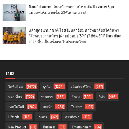
Atom Outsource เดินหน้ารุกตลาดไทย เปิดตัว Varias Sign
แพลตฟอร์มลายเซ็นดิจิทัลบนคลาวด์
หลักสูตรนานาชาติ โรงเรียนสาธิตมหาวิทยาลัยศรีครินทร
วิโรฒประสานมิตร (ฝ่ายมัธยม) (SPIP) ได้จัด SPIP Hackathon
2023 ขึ้น เป็นครั้งแรกในประเทศไทย
TAGS
ไลฟ์สไตล์
(1472)
ธุรกิจ
(1329)
ผลิตภัณฑ์ใหม่
(767)
ท่องเที่ยว
(722)
ราชการ
(682)
สังคม
(509)
กีฬา
(498)
เทคโนโลยี
(287)
บันเทิง
(283)
Tourism
(195)
Lifestyle
(168)
เกษตร
(162)
การศึกษา
(136)
New Product
(119)
Business
(93)
Entertainment
(66)