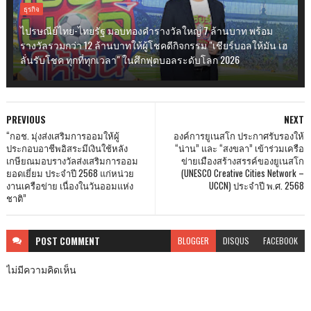
ธุรกิจ
ไปรษณีย์ไทย-ไทยรัฐ มอบทองคำรางวัลใหญ่ 7 ล้านบาท พร้อม
รางวัลรวมกว่า 12 ล้านบาทให้ผู้โชคดีกิจกรรม "เชียร์บอลให้มัน เฮ
ลั่นรับโชค ทุกที่ทุกเวลา" ในศึกฟุตบอลระดับโลก 2026
PREVIOUS
NEXT
“กอช. มุ่งส่งเสริมการออมให้ผู้
องค์การยูเนสโก ประกาศรับรองให้
ประกอบอาชีพอิสระมีเงินใช้หลัง
“น่าน” และ “สงขลา” เข้าร่วมเครือ
เกษียณมอบรางวัลส่งเสริมการออม
ข่ายเมืองสร้างสรรค์ของยูเนสโก
ยอดเยี่ยม ประจำปี 2568 แก่หน่วย
(UNESCO Creative Cities Network –
งานเครือข่าย เนื่องในวันออมแห่ง
UCCN) ประจำปี พ.ศ. 2568
ชาติ”
POST
COMMENT
BLOGGER
DISQUS
FACEBOOK
ไม่มีความคิดเห็น