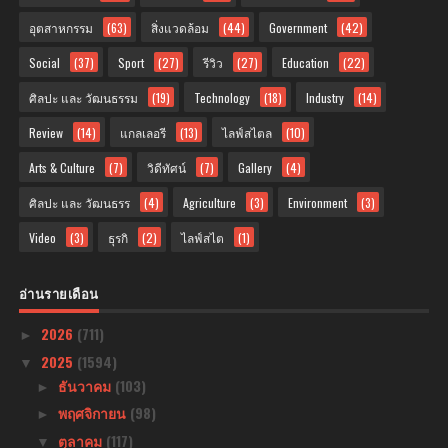
อุตสาหกรรม
(63)
สิ่งแวดล้อม
(44)
Government
(42)
Social
(37)
Sport
(27)
รีวิว
(27)
Education
(22)
ศิลปะ และ วัฒนธรรม
(19)
Technology
(18)
Industry
(14)
Review
(14)
แกลเลอรี
(13)
ไลฟ์สไตล
(10)
Arts & Culture
(7)
วิดีทัศน์
(7)
Gallery
(4)
ศิลปะ และ วัฒนธรร
(4)
Agriculture
(3)
Environment
(3)
Video
(3)
ธุรกิ
(2)
ไลฟ์สไต
(1)
อ่านรายเดือน
2026
(711)
►
2025
(1594)
▼
ธันวาคม
(103)
►
พฤศจิกายน
(98)
►
ตุลาคม
(117)
▼