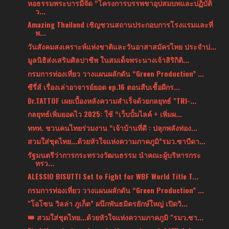
หอธรรมพระบารมีจัด “โครงการบรรพชาอุปสมบทและปฏิบัติ
ว...
Amazing Thailand เชิญชวนสถานประกอบการโรงแรมและที่
พ...
วันสังคมสงเคราะห์แห่งชาติและวันอาสาสมัครไทย ประจำป...
มูลนิธิส่งเสริมศิลปาชีพ ในสมเด็จพระนางเจ้าสิริกิติ...
กรมการท่องเที่ยว วางแผนผลักดัน “Green Production” ...
ซีรี่ส์ เรื่องเล่าอาจารย์ยอด ep.16 ตอนสืบเชื้อผีกร...
Dr.TATTOF เผยเบื้องหลังความสำเร็จด้วยกลยุทธ์ "TRI-...
กลยุทธ์เพิ่มยอดไว 2025: ใช้ “เว็บปั้มไลค์ + เพิ่มผ...
ททท. ชวนคนไทยร่วมงาน “เจ้าบ้านที่ดี : ปลุกพลังท่อง...
สวมใส่ชุดไทย...ด้วยหัวใจแห่งความภาคภูมิ”รมว.ซาบีดา...
รัฐมนตรีว่าการกระทรวงวัฒนธรรม นำคณะผู้บริหารกระ
ทรว...
ALESSIO BISUTTI Set to Fight for WBF World Title T...
กรมการท่องเที่ยว วางแผนผลักดัน “Green Production” ...
"โอโซน วิลล่า ภูเก็ต” ผนึกพันธมิตรยักษ์ใหญ่ เปิดวิ...
👑 สวมใส่ชุดไทย...ด้วยหัวใจแห่งความภาคภูมิ "รมว.ซา...