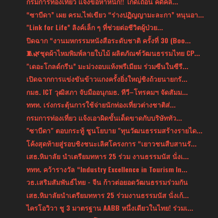
กรมการท่องเที่ยว แจ้งข้อหาหนัก!! ไกด์เถื่อน คดีคลิ...
“ซาบีดา” เผย ครม.ไฟเขียว “ร่างปฏิญญามะละกา” หนุนอา...
"Link for Life” ลิงค์เล็ก ๆ ที่ช่วยต่อชีวิตผู้ป่วย...
ปิดฉาก “งานมหกรรมหนังสือระดับชาติ ครั้งที่ 30 (Boo...
🧵🌿ชุดผ้าไหมพิมพ์ลายใบไม้ ผลิตภัณฑ์วัฒนธรรมไทย CP...
"เดอะโกลด์กรีน” มะม่วงอบแห้งพรีเมียม ร่วมซีนในซีรี...
เปิดฉากการแข่งขันข้าวแกงครั้งยิ่งใหญ่ชิงถ้วยนายกรั...
กมธ. ICT วุฒิสภา จับมืออนุกมธ. ทีวี–โทรคมฯ จัดสัมม...
‎ททท. เร่งกระตุ้นการใช้จ่ายนักท่องเที่ยวต่างชาติส่...
กรมการท่องเที่ยว แจ้งเอาผิดขั้นเด็ดขาดกับบริษัททัว...
"ซาบีดา" ตอบกระทู้ ชูนโยบาย "ทุนวัฒนธรรมสร้างรายได...
โค้งสุดท้ายสู่รอบชิงชนะเลิศโครงการ “เยาวชนสืบสานรั...
เสธ.หิมาลัย นำเตรียมทหาร 25 ร่วม งานธรรมนัส นั่งเ...
ททท. คว้ารางวัล “Industry Excellence in Tourism In...
วธ.เสริมสัมพันธ์ไทย - จีน ก้าวต่อยอดวัฒนธรรมร่วมกัน
เสธ.หิมาลัยนำเตรียมทหาร 25 ร่วมงานธรรมนัส นั่งเก้...
ไครโอวิวา ชู 3 มาตรฐาน AABB หนึ่งเดียวในไทย! ร่วมเ...