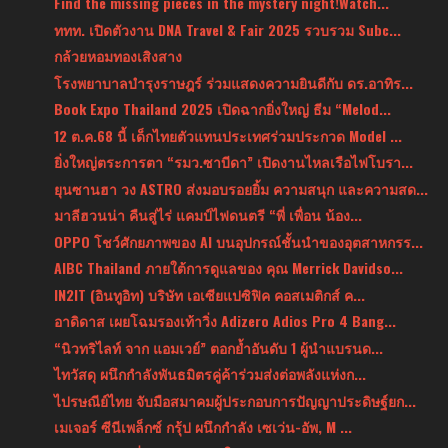
Find the missing pieces in the mystery night!Watch...
ททท. เปิดตัวงาน DNA Travel & Fair 2025 รวบรวม Subc...
กล้วยหอมทองเสิงสาง
โรงพยาบาลบำรุงราษฎร์ ร่วมแสดงความยินดีกับ ดร.อาทิร...
Book Expo Thailand 2025 เปิดฉากยิ่งใหญ่ ธีม “Melod...
12 ต.ค.68 นี้ เด็กไทยตัวแทนประเทศร่วมประกวด Model ...
ยิ่งใหญ่ตระการตา “รมว.ซาบีดา” เปิดงานไหลเรือไฟโบรา...
ยุนซานฮา วง ASTRO ส่งมอบรอยยิ้ม ความสนุก และความสด...
มาลีฮวนน่า คืนสู่ไร่ แคมป์ไฟดนตรี “พี่ เพื่อน น้อง...
OPPO โชว์ศักยภาพของ AI บนอุปกรณ์ชั้นนำของอุตสาหกรร...
AIBC Thailand ภายใต้การดูแลของ คุณ Merrick Davidso...
IN2IT (อินทูอิท) บริษัท เอเซียแปซิฟิค คอสเมติกส์ ค...
อาดิดาส เผยโฉมรองเท้าวิ่ง Adizero Adios Pro 4 Bang...
“นิวทริไลท์ จาก แอมเวย์” ตอกย้ำอันดับ 1 ผู้นำแบรนด...
ไทวัสดุ ผนึกกำลังพันธมิตรคู่ค้าร่วมส่งต่อพลังแห่งก...
ไปรษณีย์ไทย จับมือสมาคมผู้ประกอบการปัญญาประดิษฐ์ยก...
เมเจอร์ ซีนีเพล็กซ์ กรุ้ป ผนึกกำลัง เซเว่น-อัพ, M ...