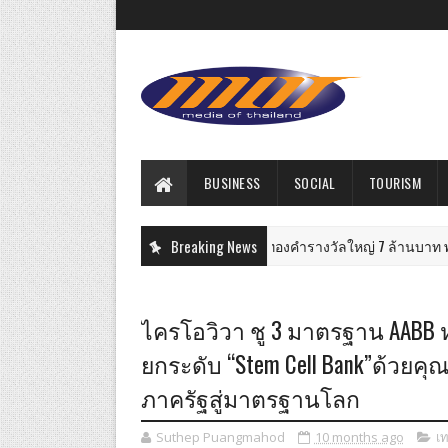
BUSINESS
SOCIAL
TOURISM
ไปรษณีย์ไทย-ไทยรัฐ มอบทองคำรางวัลใหญ่ 7 ล้านบาท พร้อมรางวัลรว
Breaking News
ธุรกิจ
ไครโอวิวา ชู 3 มาตรฐาน AABB ห
ยกระดับ “Stem Cell Bank”ด้วยค
ภาครัฐสู่มาตรฐานโลก
Suthep Puangmahod
10 months ago
เ