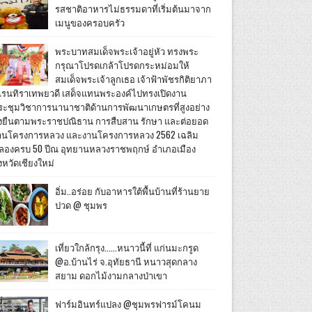
รสชาติอาหารไม่ธรรมดาที่เริ่มต้นมาจาก
เมนูของครอบครัว
พระบาทสมเด็จพระเจ้าอยู่หัว ทรงพระ
กรุณาโปรดเกล้าโปรดกระหม่อมให้
สมเด็จพระเจ้าลูกเธอ เจ้าฟ้าพัชรกิติยาภา
เรนทิราเทพยวดี เสด็จแทนพระองค์ไปทรงเปิดงาน
ระชุมวิชาการนานาชาติด้านการพัฒนาเกษตรที่สูงอย่าง
ั่งยืนตามพระราชปณิธาน การสืบสาน รักษา และต่อยอด
านโครงการหลวง และงานโครงการหลวง 2562 เฉลิม
ลองครบ 50 ปีณ อุทยานหลวงราชพฤกษ์ อำเภอเมือง
งหวัดเชียงใหม่
อิ่ม..อร่อย กับอาหารใต้พื้นบ้านที่ร้านยาย
ปวด @ ชุมพร
เที่ยวใกล้กรุง......หนาวนี้ที่ แก่นมะกรูด
@อ.บ้านไร่ จ.อุทัยธานี หนาวสุดกลาง
สยาม ดอกไม้งามกลางป่าเขา
ฟาร์มอินทร์แปลง @ชุมพรฟารม์โคนม