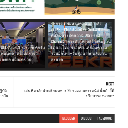
เทคโนโลยี
📣 กรุงเทพมหานคร ผนึกกำลัง
ZEEKR, TPM Automotive, Sinexcel และ
พันธมิตร เปิดสถานี Ultra-Fast
Charging ยกระดับโครงสร้างพื้นฐาน
ULTRAFORCE 2026 คึกคักรับ
EV ของไทย พร้อมขับเคลื่อนความ
I หนุนตลาดไอทีกลางปี
ร่วมมือไทย–จีนสู่อนาคตพลังงาน
กครองแชมป์ยอดขาย
สะอาด
NEXT
บัติ
เสธ.หิมาลัยนำเตรียมทหาร 25 ร่วมงานธรรมนัส นั่งเก้าอี้ที่
ายวัน
ปรึกษารองนายกฯ
BLOGGER
DISQUS
FACEBOOK