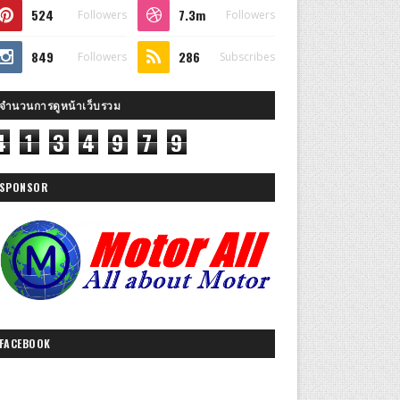
524
7.3m
Followers
Followers
849
286
Followers
Subscribes
จำนวนการดูหน้าเว็บรวม
4
1
3
4
9
7
9
SPONSOR
FACEBOOK