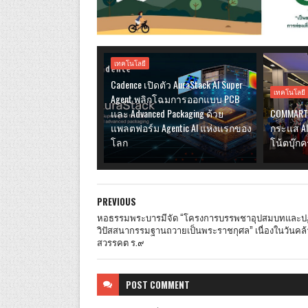
เทคโนโลยี
Cadence เปิดตัว AuraStack AI Super
เทคโนโลยี
Agent พลิกโฉมการออกแบบ PCB
และ Advanced Packaging ด้วย
COMMART 
แพลตฟอร์ม Agentic AI แห่งแรกของ
กระแส A
โลก
โน้ตบุ๊
PREVIOUS
หอธรรมพระบารมีจัด “โครงการบรรพชาอุปสมบทและปฏิ
วิปัสสนากรรมฐานถวายเป็นพระราชกุศล” เนื่องในวันคล้
สวรรคต ร.๙
POST
COMMENT