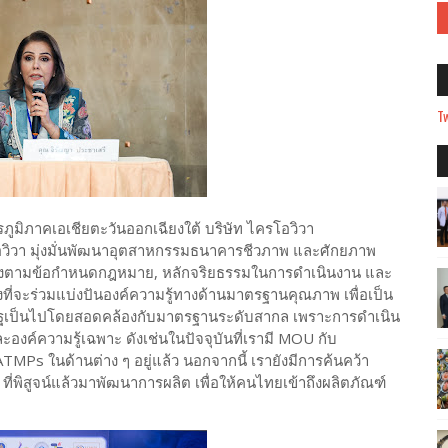
Tw
มิภาคเอเชียตะวันออกเฉียงใต้ บริษัท ไครโอวิวา
รโอวิวา มุ่งมั่นพัฒนาอุตสาหกรรมธนาคารชีวภาพ และศักยภาพ
ต้องตามข้อกำหนดกฎหมาย, หลักจริยธรรมในการดำเนินงาน และ
่งที่จะร่วมแบ่งปันองค์ความรู้ทางด้านมาตรฐานคุณภาพ เพื่อเป็น
รัฐเป็นไปโดยสอดคล้องกับมาตรฐานระดับสากล เพราะการดำเนิน
ะองค์ความรู้เฉพาะ ดังเช่นในปัจจุบันที่เรามี MOU กับ
ATMPs ในด้านต่าง ๆ อยู่แล้ว นอกจากนี้ เรายังมีการค้นคว้า
่พิสูจน์แล้วมาพัฒนาการผลิต เพื่อให้คนไทยเข้าถึงผลิตภัณฑ์