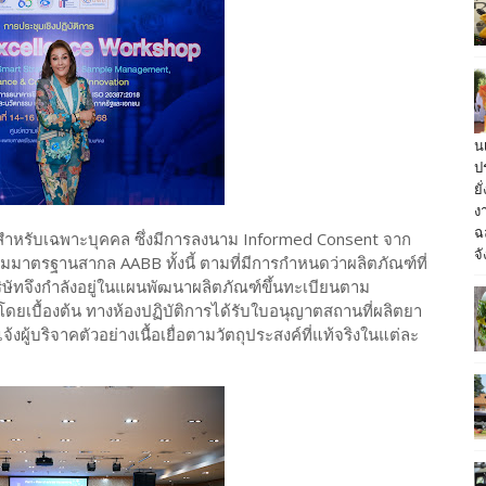
น
ป
ย
ง
ฉ
 สำหรับเฉพาะบุคคล ซึ่งมีการลงนาม Informed Consent จาก
จั
บตามมาตรฐานสากล AABB ทั้งนี้ ตามที่มีการกำหนดว่าผลิตภัณฑ์ที่
ริษัทจึงกำลังอยู่ในแผนพัฒนาผลิตภัณฑ์ขึ้นทะเบียนตาม
ยเบื้องต้น ทางห้องปฏิบัติการได้รับใบอนุญาตสถานที่ผลิตยา
ผู้บริจาคตัวอย่างเนื้อเยื่อตามวัตถุประสงค์ที่แท้จริงในแต่ละ