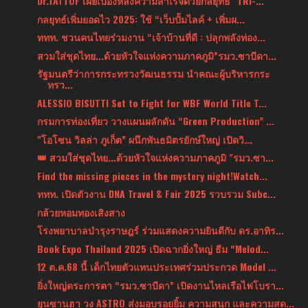
Dr.TATTOF เผยเบื้องหลังความสำเร็จด้วยกลยุทธ์ "TRI-...
กลยุทธ์เพิ่มยอดไว 2025: ใช้ “เว็บปั้มไลค์ + เพิ่มผ...
ททท. ชวนคนไทยร่วมงาน “เจ้าบ้านที่ดี : ปลุกพลังท่อง...
สวมใส่ชุดไทย...ด้วยหัวใจแห่งความภาคภูมิ”รมว.ซาบีดา...
รัฐมนตรีว่าการกระทรวงวัฒนธรรม นำคณะผู้บริหารกระ
ทรว...
ALESSIO BISUTTI Set to Fight for WBF World Title T...
กรมการท่องเที่ยว วางแผนผลักดัน “Green Production” ...
"โอโซน วิลล่า ภูเก็ต” ผนึกพันธมิตรยักษ์ใหญ่ เปิดวิ...
👑 สวมใส่ชุดไทย...ด้วยหัวใจแห่งความภาคภูมิ "รมว.ซา...
Find the missing pieces in the mystery night!Watch...
ททท. เปิดตัวงาน DNA Travel & Fair 2025 รวบรวม Subc...
กล้วยหอมทองเสิงสาง
โรงพยาบาลบำรุงราษฎร์ ร่วมแสดงความยินดีกับ ดร.อาทิร...
Book Expo Thailand 2025 เปิดฉากยิ่งใหญ่ ธีม “Melod...
12 ต.ค.68 นี้ เด็กไทยตัวแทนประเทศร่วมประกวด Model ...
ยิ่งใหญ่ตระการตา “รมว.ซาบีดา” เปิดงานไหลเรือไฟโบรา...
ยุนซานฮา วง ASTRO ส่งมอบรอยยิ้ม ความสนุก และความสด...