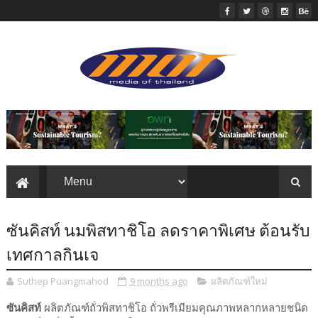
ซันคิสท์ นมพิสทาชิโอ ลดราคาพิเศษ ต้อนรับ
เทศกาลกินเจ
Suthep Puangmahod
9 months ago
ผลิตภัณฑ์ใหม่
ซันคิสท์
ผลิตภัณฑ์ถั่วพิสทาชิโอ ถั่วพรีเมียมคุณภาพหลากหลายชนิด