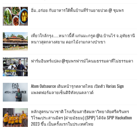
อิ่ม..อร่อย กับอาหารใต้พื้นบ้านที่ร้านยายปวด @ ชุมพร
เที่ยวใกล้กรุง......หนาวนี้ที่ แก่นมะกรูด @อ.บ้านไร่ จ.อุทัยธานี
หนาวสุดกลางสยาม ดอกไม้งามกลางป่าเขา
ฟาร์มอินทร์แปลง @ชุมพรฟารม์โคนมธรรมดาที่ไม่ธรรมดา
Atom Outsource เดินหน้ารุกตลาดไทย เปิดตัว Varias Sign
แพลตฟอร์มลายเซ็นดิจิทัลบนคลาวด์
หลักสูตรนานาชาติ โรงเรียนสาธิตมหาวิทยาลัยศรีครินทร
วิโรฒประสานมิตร (ฝ่ายมัธยม) (SPIP) ได้จัด SPIP Hackathon
2023 ขึ้น เป็นครั้งแรกในประเทศไทย