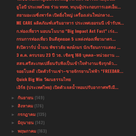
ยูโอบี ประเทศไทย ร่วม ททท. หนุนผู้ประกอบการเอสเอ็ม...
สยามอะเมซิ่งพาร์ค เปิดยิ่งใหญ่ เครื่องเล่นใหม่กลาง...
ME CARE ผลิตภัณฑ์เสริมอาหาร ประเทศเยอรมนี เข้ารับพ...
ก.ท่องเที่ยวฯ มอบนโนบาย “Big Impact Act Fast” เร่ง...
กรมการท่องเที่ยว ยินดีสุดยอด 5 แหล่งท่องเที่ยวมาตร...
#เปิดวาร์ป น้ำมน พัชรวลัย พงษ์ภมร นักเรียนการแสดง ...
3 ต.ค. ครบรอบ 23 ปี วธ. เชิดชู 160 บุคคล–หน่วยงาน ...
สสจ.ศรีสะเกษเปลี่ยนรับฟังเป็นเข้าใจทำงานเชิงรุกด้ว...
จอยโบลด์' เปิดตัวร้านเช่า–ขายจักรยานไฟฟ้า “FREEDAR...
Quick Big Win วัฒนธรรมไทย
เอิร์ธ (ประเทศไทย) เปิดตัวเจลน้ำหอมปรับอากาศพรีเมี...
กันยายน
(149)
►
สิงหาคม
(176)
►
กรกฎาคม
(135)
►
มิถุนายน
(142)
►
พฤษภาคม
(163)
►