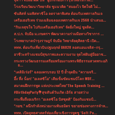
โรงเรียนวัฒนาวิทยาลัย ชูแนวคิด “สมองไว จิตใจดี ไม่...
ซันคิสท์ นมพิสทาชิโอ ลดราคาพิเศษ ต้อนรับเทศกาลกินเจ
เครือเฮอริเทจ ร่วมเฉลิมฉลองเทศกาลกินเจ 2568 นำเสนอ...
“กินเจสุขใจ ไปกับเครือเฮอริเทจ” จัดยิ่งใหญ่ ชูผลิต...
ส.ป.ก. จับมือ ม.เกษตรฯ พัฒนาความร่วมมือทางวิชาการ ...
โรงพยาบาลบำรุงราษฎร์ จับมือ วิทยาลัยดุสิตธานี เปิด...
ททท. ต้อนรับเที่ยวบินปฐมฤกษ์ UA820 ลอสแอนเจลิส–กรุ...
อาชีวะสร้างแชมป์สุขภาพและความงาม จุดไฟฝันสู่มืออาช...
กระทรวงวัฒนธรรมเตรียมพร้อมงานพระพิธีธรรมสวดพระอภิ
ธ...
“เดลิมิเร่อร์” ฉลองครบรอบ 12 ปี ย้ำจุดยืน “ความจริ...
อึ้ง ทึ่ง น็อก! "อเลสซิโอ" เสียเข็มขัดแชมป์โลก WBF...
สมาคมฝึกการพูด แห่งประเทศไทย"The Speech Training ...
#BirthdayParty💐สุขสันต์วันเกิด เอิร์ธ สายสว่าง
กระหึ่มถึงอเมริกา "อเลสซิโอ บิสซุตติ" ป้องกันแชมป์...
“กอช.” ผนึกกำลังหน่วยงานพันธมิตร ขยายช่องทางการจำห...
ททท. เปิดยุทธศาสตร์ท่องเที่ยวเชิงการทูตชู ‘Soft Po...