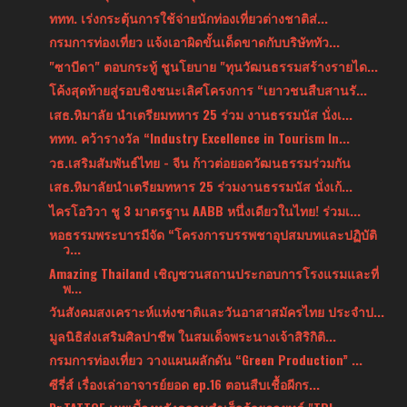
‎ททท. เร่งกระตุ้นการใช้จ่ายนักท่องเที่ยวต่างชาติส่...
กรมการท่องเที่ยว แจ้งเอาผิดขั้นเด็ดขาดกับบริษัททัว...
"ซาบีดา" ตอบกระทู้ ชูนโยบาย "ทุนวัฒนธรรมสร้างรายได...
โค้งสุดท้ายสู่รอบชิงชนะเลิศโครงการ “เยาวชนสืบสานรั...
เสธ.หิมาลัย นำเตรียมทหาร 25 ร่วม งานธรรมนัส นั่งเ...
ททท. คว้ารางวัล “Industry Excellence in Tourism In...
วธ.เสริมสัมพันธ์ไทย - จีน ก้าวต่อยอดวัฒนธรรมร่วมกัน
เสธ.หิมาลัยนำเตรียมทหาร 25 ร่วมงานธรรมนัส นั่งเก้...
ไครโอวิวา ชู 3 มาตรฐาน AABB หนึ่งเดียวในไทย! ร่วมเ...
หอธรรมพระบารมีจัด “โครงการบรรพชาอุปสมบทและปฏิบัติ
ว...
Amazing Thailand เชิญชวนสถานประกอบการโรงแรมและที่
พ...
วันสังคมสงเคราะห์แห่งชาติและวันอาสาสมัครไทย ประจำป...
มูลนิธิส่งเสริมศิลปาชีพ ในสมเด็จพระนางเจ้าสิริกิติ...
กรมการท่องเที่ยว วางแผนผลักดัน “Green Production” ...
ซีรี่ส์ เรื่องเล่าอาจารย์ยอด ep.16 ตอนสืบเชื้อผีกร...