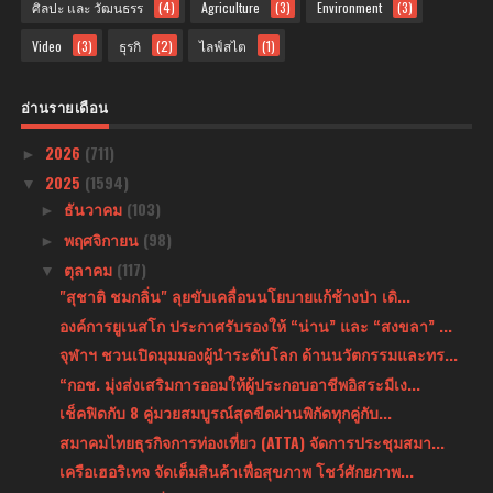
ศิลปะ และ วัฒนธรร
(4)
Agriculture
(3)
Environment
(3)
Video
(3)
ธุรกิ
(2)
ไลฟ์สไต
(1)
อ่านรายเดือน
2026
(711)
►
2025
(1594)
▼
ธันวาคม
(103)
►
พฤศจิกายน
(98)
►
ตุลาคม
(117)
▼
"สุชาติ ชมกลิ่น" ลุยขับเคลื่อนนโยบายแก้ช้างป่า เดิ...
องค์การยูเนสโก ประกาศรับรองให้ “น่าน” และ “สงขลา” ...
จุฬาฯ ชวนเปิดมุมมองผู้นำระดับโลก ด้านนวัตกรรมและทร...
“กอช. มุ่งส่งเสริมการออมให้ผู้ประกอบอาชีพอิสระมีเง...
เช็คฟิดกับ 8 คู่มวยสมบูรณ์สุดขีดผ่านพิกัดทุกคู่กับ...
สมาคมไทยธุรกิจการท่องเที่ยว (ATTA) จัดการประชุมสมา...
เครือเฮอริเทจ จัดเต็มสินค้าเพื่อสุขภาพ โชว์ศักยภาพ...