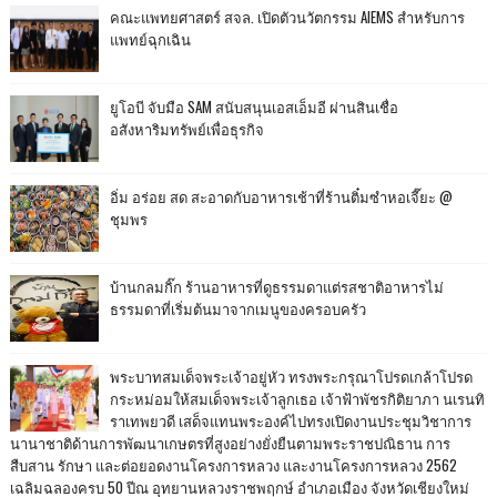
คณะแพทยศาสตร์ สจล. เปิดตัวนวัตกรรม AIEMS สำหรับการ
แพทย์ฉุกเฉิน
ยูโอบี จับมือ SAM สนับสนุนเอสเอ็มอี ผ่านสินเชื่อ
อสังหาริมทรัพย์เพื่อธุรกิจ
อิ่ม อร่อย สด สะอาดกับอาหารเช้าที่ร้านติ๋มซำหอเจี๊ยะ @
ชุมพร
บ้านกลมกิ๊ก ร้านอาหารที่ดูธรรมดาแต่รสชาติอาหารไม่
ธรรมดาที่เริ่มต้นมาจากเมนูของครอบครัว
พระบาทสมเด็จพระเจ้าอยู่หัว ทรงพระกรุณาโปรดเกล้าโปรด
กระหม่อมให้สมเด็จพระเจ้าลูกเธอ เจ้าฟ้าพัชรกิติยาภา นเรนทิ
ราเทพยวดี เสด็จแทนพระองค์ไปทรงเปิดงานประชุมวิชาการ
นานาชาติด้านการพัฒนาเกษตรที่สูงอย่างยั่งยืนตามพระราชปณิธาน การ
สืบสาน รักษา และต่อยอดงานโครงการหลวง และงานโครงการหลวง 2562
เฉลิมฉลองครบ 50 ปีณ อุทยานหลวงราชพฤกษ์ อำเภอเมือง จังหวัดเชียงใหม่