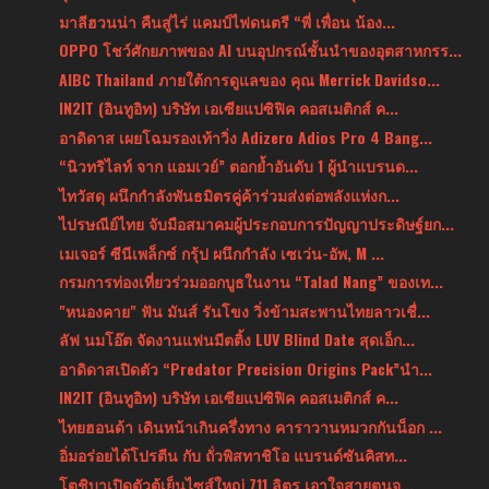
มาลีฮวนน่า คืนสู่ไร่ แคมป์ไฟดนตรี “พี่ เพื่อน น้อง...
OPPO โชว์ศักยภาพของ AI บนอุปกรณ์ชั้นนำของอุตสาหกรร...
AIBC Thailand ภายใต้การดูแลของ คุณ Merrick Davidso...
IN2IT (อินทูอิท) บริษัท เอเซียแปซิฟิค คอสเมติกส์ ค...
อาดิดาส เผยโฉมรองเท้าวิ่ง Adizero Adios Pro 4 Bang...
“นิวทริไลท์ จาก แอมเวย์” ตอกย้ำอันดับ 1 ผู้นำแบรนด...
ไทวัสดุ ผนึกกำลังพันธมิตรคู่ค้าร่วมส่งต่อพลังแห่งก...
ไปรษณีย์ไทย จับมือสมาคมผู้ประกอบการปัญญาประดิษฐ์ยก...
เมเจอร์ ซีนีเพล็กซ์ กรุ้ป ผนึกกำลัง เซเว่น-อัพ, M ...
กรมการท่องเที่ยวร่วมออกบูธในงาน “Talad Nang” ของเท...
"หนองคาย" ฟัน มันส์ รันโขง วิ่งข้ามสะพานไทยลาวเชื่...
ลัฟ นมโอ๊ต จัดงานแฟนมีตติ้ง LUV Blind Date สุดเอ็ก...
อาดิดาสเปิดตัว “Predator Precision Origins Pack”นำ...
IN2IT (อินทูอิท) บริษัท เอเซียแปซิฟิค คอสเมติกส์ ค...
ไทยฮอนด้า เดินหน้าเกินครึ่งทาง คาราวานหมวกกันน็อก ...
อิ่มอร่อยได้โปรตีน กับ ถั่วพิสทาชิโอ แบรนด์ซันคิสท...
โตชิบาเปิดตัวตู้เย็นไซส์ใหญ่ 711 ลิตร เอาใจสายตุนจ...