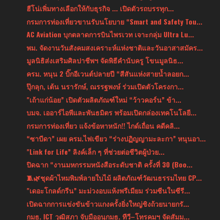
ฮีโน่เพิ่มทางเลือกให้กับธุรกิจ ... เปิดตัวรถบรรทุก...
กรมการท่องเที่ยวขานรับนโยบาย “Smart and Safety Tou...
AC Aviation บุกตลาดการบินไพรเวท เจาะกลุ่ม Ultra Lu...
พม. จัดงานวันสังคมสงเคราะห์แห่งชาติและวันอาสาสมัคร...
มูลนิธิส่งเสริมศิลปาชีพฯ จัดพิธีคำนับครู โขนมูลนิธ...
ครม. หนุน 2 บิ๊กอีเวนต์ปลายปี “สีสันแห่งสายน้ำลอยก...
ปุ๊กลุก, เต้น นรารักษ์, ณรรฐพงษ์ ร่วมเปิดตัวโครงกา...
"เถ้าแก่น้อย” เปิดตัวผลิตภัณฑ์ใหม่ “ว้าวคอร์น” ข้า...
บมจ. เออาร์ไอพีและพันธมิตร พร้อมเปิดกล่องเทคโนโลยี...
กรมการท่องเที่ยว แจ้งข้อหาหนัก!! ไกด์เถื่อน คดีคลิ...
“ซาบีดา” เผย ครม.ไฟเขียว “ร่างปฏิญญามะละกา” หนุนอา...
"Link for Life” ลิงค์เล็ก ๆ ที่ช่วยต่อชีวิตผู้ป่วย...
ปิดฉาก “งานมหกรรมหนังสือระดับชาติ ครั้งที่ 30 (Boo...
🧵🌿ชุดผ้าไหมพิมพ์ลายใบไม้ ผลิตภัณฑ์วัฒนธรรมไทย CP...
"เดอะโกลด์กรีน” มะม่วงอบแห้งพรีเมียม ร่วมซีนในซีรี...
เปิดฉากการแข่งขันข้าวแกงครั้งยิ่งใหญ่ชิงถ้วยนายกรั...
กมธ. ICT วุฒิสภา จับมืออนุกมธ. ทีวี–โทรคมฯ จัดสัมม...