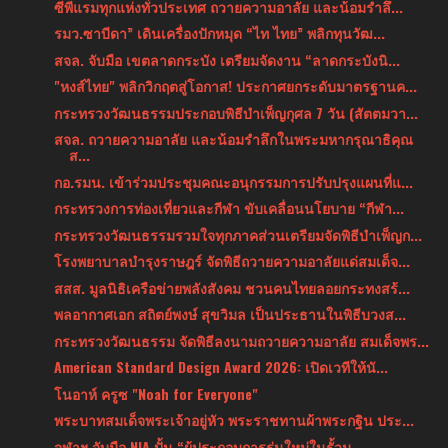
ซีพีแรมทุกแห่งทั่วประเทศ ถวายความอาลัย และน้อมรำลึ...
รมว.ซาบีดา” เดินเครื่องปักหมุด “ไท ไทย” พลิกทุนวัฒ...
สจล. จับมือ เขตลาดกระบัง เตรียมจัดงาน “ลาดกระบังนิ...
"หงส์ไทย" พลิกวิกฤตสู่โอกาส! ประกาศยกระดับมาตรฐานค...
กระทรวงวัฒนธรรมประกอบพิธีบำเพ็ญกุศล 7 วัน (สัตตมวา...
สจล. ถวายความอาลัย และน้อมรำลึกในพระมหากรุณาธิคุณ
ส...
กอ.รมน. เข้าร่วมประชุมคณะอนุกรรมการปรับปรุงแผนที่แ...
กระทรวงการท่องเที่ยวและกีฬา ขับเคลื่อนนโยบาย “กีฬา...
กระทรวงวัฒนธรรมรวมใจทุกภาคส่วนเตรียมจัดพิธีบำเพ็ญก...
โรงพยาบาลบำรุงราษฎร์ จัดพิธีถวายความอาลัยแด่สมเด็จ...
สสส. มูลนิธิเครือข่ายพลังสังคม ชวนคนไทยลอยกระทงสร้...
พลอากาศเอก สถิตย์พงษ์ สุขวิมล เป็นประธานในพิธีบวงส...
กระทรวงวัฒนธรรม จัดพิธีลงนามถวายความอาลัย สมเด็จพร...
American Standard Design Award 2026: เปิดเวทีให้นั...
โนอาห์ ครูซ "Noah for Everyone"
พระบาทสมเด็จพระเจ้าอยู่หัว พระราชทานผ้าพระกฐิน ประ...
จุฬาฯ จับมือ NIA ปั้น “ผู้ประกอบการรุ่นใหม่ในรั้วม...