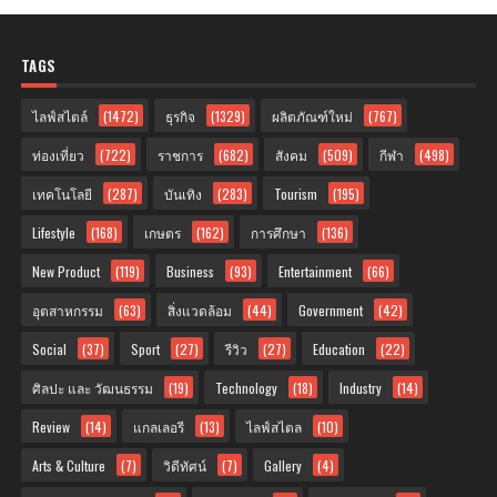
TAGS
ไลฟ์สไตล์
(1472)
ธุรกิจ
(1329)
ผลิตภัณฑ์ใหม่
(767)
ท่องเที่ยว
(722)
ราชการ
(682)
สังคม
(509)
กีฬา
(498)
เทคโนโลยี
(287)
บันเทิง
(283)
Tourism
(195)
Lifestyle
(168)
เกษตร
(162)
การศึกษา
(136)
New Product
(119)
Business
(93)
Entertainment
(66)
อุตสาหกรรม
(63)
สิ่งแวดล้อม
(44)
Government
(42)
Social
(37)
Sport
(27)
รีวิว
(27)
Education
(22)
ศิลปะ และ วัฒนธรรม
(19)
Technology
(18)
Industry
(14)
Review
(14)
แกลเลอรี
(13)
ไลฟ์สไตล
(10)
Arts & Culture
(7)
วิดีทัศน์
(7)
Gallery
(4)