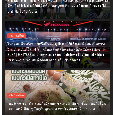
Blue Diamond Almond Breeze ชวนสายเฮลท์ตี้ร่วมกิจกรรมสุดเอ็กซ์คลู
ซีฟ "Rich in Motion"200 สิทธิ์ร่วมสนุกกับกิจกรรม Almond Breeze x FML
Club ฟิตไปกับ "เบเบ้"
ผลิตภัณฑ์ใหม่
ไทยฮอนด้า พร้อมลุยครึ่งปีหลัง ชู Honda 160 Series นำทัพ เปิดตัวรถ
จักรยานยนต์ใหม่ 4 รุ่น พร้อมเติมสีสันคอลแลบดิสนีย์และพิกซาร์
BUZZ LIGHTYEAR และ New Honda Super Cub Tokyo 80s Limited Edition
เสริมทัพทุกเซกเมนต์ ตอกย้ำความเป็นผู้นำตลาด
ผลิตภัณฑ์ใหม่
เฮอริเทจ ชวนทำ "เนยถั่วอัลมอนด์ - เนยถั่วพิสทาชิโอ" เนยถั่วโฮม
เมดสุดพรีเมียม ชูวัตถุดิบคุณภาพ ตอบโจทย์สายรักสุขภาพ