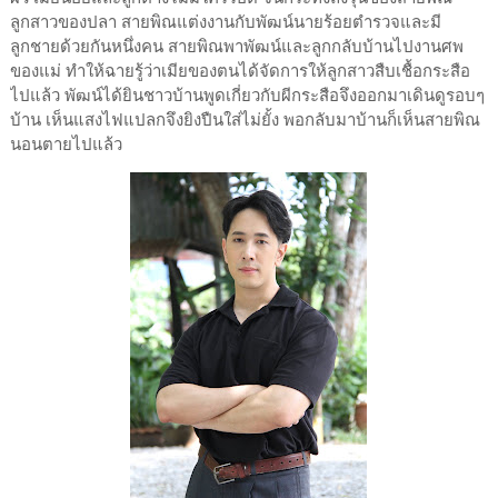
ลูกสาวของปลา สายพิณแต่งงานกับพัฒน์นายร้อยตำรวจและมี
ลูกชายด้วยกันหนึ่งคน สายพิณพาพัฒน์และลูกกลับบ้านไปงานศพ
ของแม่ ทำให้ฉายรู้ว่าเมียของตนได้จัดการให้ลูกสาวสืบเชื้อกระสือ
ไปแล้ว พัฒน์ได้ยินชาวบ้านพูดเกี่ยวกับผีกระสือจึงออกมาเดินดูรอบๆ
บ้าน เห็นแสงไฟแปลกจึงยิงปืนใส่ไม่ยั้ง พอกลับมาบ้านก็เห็นสายพิณ
นอนตายไปแล้ว