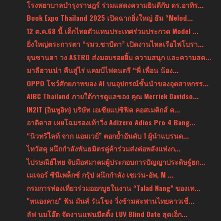
โรงพยาบาลบำรุงราษฎร์ ร่วมแสดงความยินดีกับ ดร.อาทิร...
Book Expo Thailand 2025 เปิดฉากยิ่งใหญ่ ธีม “Melod...
12 ต.ค.68 นี้ เด็กไทยตัวแทนประเทศร่วมประกวด Model ...
ยิ่งใหญ่ตระการตา “รมว.ซาบีดา” เปิดงานไหลเรือไฟโบรา...
ยุนซานฮา วง ASTRO ส่งมอบรอยยิ้ม ความสนุก และความสด...
มาลีฮวนน่า คืนสู่ไร่ แคมป์ไฟดนตรี “พี่ เพื่อน น้อง...
OPPO โชว์ศักยภาพของ AI บนอุปกรณ์ชั้นนำของอุตสาหกรร...
AIBC Thailand ภายใต้การดูแลของ คุณ Merrick Davidso...
IN2IT (อินทูอิท) บริษัท เอเซียแปซิฟิค คอสเมติกส์ ค...
อาดิดาส เผยโฉมรองเท้าวิ่ง Adizero Adios Pro 4 Bang...
“นิวทริไลท์ จาก แอมเวย์” ตอกย้ำอันดับ 1 ผู้นำแบรนด...
ไทวัสดุ ผนึกกำลังพันธมิตรคู่ค้าร่วมส่งต่อพลังแห่งก...
ไปรษณีย์ไทย จับมือสมาคมผู้ประกอบการปัญญาประดิษฐ์ยก...
เมเจอร์ ซีนีเพล็กซ์ กรุ้ป ผนึกกำลัง เซเว่น-อัพ, M ...
กรมการท่องเที่ยวร่วมออกบูธในงาน “Talad Nang” ของเท...
"หนองคาย" ฟัน มันส์ รันโขง วิ่งข้ามสะพานไทยลาวเชื่...
ลัฟ นมโอ๊ต จัดงานแฟนมีตติ้ง LUV Blind Date สุดเอ็ก...