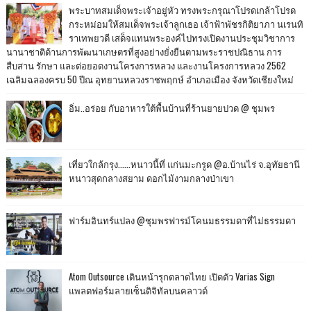
พระบาทสมเด็จพระเจ้าอยู่หัว ทรงพระกรุณาโปรดเกล้าโปรด
กระหม่อมให้สมเด็จพระเจ้าลูกเธอ เจ้าฟ้าพัชรกิติยาภา นเรนทิ
ราเทพยวดี เสด็จแทนพระองค์ไปทรงเปิดงานประชุมวิชาการ
นานาชาติด้านการพัฒนาเกษตรที่สูงอย่างยั่งยืนตามพระราชปณิธาน การ
สืบสาน รักษา และต่อยอดงานโครงการหลวง และงานโครงการหลวง 2562
เฉลิมฉลองครบ 50 ปีณ อุทยานหลวงราชพฤกษ์ อำเภอเมือง จังหวัดเชียงใหม่
อิ่ม..อร่อย กับอาหารใต้พื้นบ้านที่ร้านยายปวด @ ชุมพร
เที่ยวใกล้กรุง......หนาวนี้ที่ แก่นมะกรูด @อ.บ้านไร่ จ.อุทัยธานี
หนาวสุดกลางสยาม ดอกไม้งามกลางป่าเขา
ฟาร์มอินทร์แปลง @ชุมพรฟารม์โคนมธรรมดาที่ไม่ธรรมดา
Atom Outsource เดินหน้ารุกตลาดไทย เปิดตัว Varias Sign
แพลตฟอร์มลายเซ็นดิจิทัลบนคลาวด์