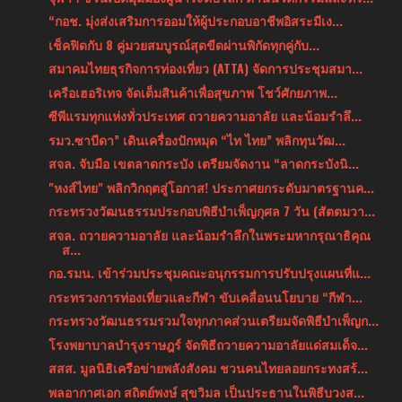
“กอช. มุ่งส่งเสริมการออมให้ผู้ประกอบอาชีพอิสระมีเง...
เช็คฟิดกับ 8 คู่มวยสมบูรณ์สุดขีดผ่านพิกัดทุกคู่กับ...
สมาคมไทยธุรกิจการท่องเที่ยว (ATTA) จัดการประชุมสมา...
เครือเฮอริเทจ จัดเต็มสินค้าเพื่อสุขภาพ โชว์ศักยภาพ...
ซีพีแรมทุกแห่งทั่วประเทศ ถวายความอาลัย และน้อมรำลึ...
รมว.ซาบีดา” เดินเครื่องปักหมุด “ไท ไทย” พลิกทุนวัฒ...
สจล. จับมือ เขตลาดกระบัง เตรียมจัดงาน “ลาดกระบังนิ...
"หงส์ไทย" พลิกวิกฤตสู่โอกาส! ประกาศยกระดับมาตรฐานค...
กระทรวงวัฒนธรรมประกอบพิธีบำเพ็ญกุศล 7 วัน (สัตตมวา...
สจล. ถวายความอาลัย และน้อมรำลึกในพระมหากรุณาธิคุณ
ส...
กอ.รมน. เข้าร่วมประชุมคณะอนุกรรมการปรับปรุงแผนที่แ...
กระทรวงการท่องเที่ยวและกีฬา ขับเคลื่อนนโยบาย “กีฬา...
กระทรวงวัฒนธรรมรวมใจทุกภาคส่วนเตรียมจัดพิธีบำเพ็ญก...
โรงพยาบาลบำรุงราษฎร์ จัดพิธีถวายความอาลัยแด่สมเด็จ...
สสส. มูลนิธิเครือข่ายพลังสังคม ชวนคนไทยลอยกระทงสร้...
พลอากาศเอก สถิตย์พงษ์ สุขวิมล เป็นประธานในพิธีบวงส...