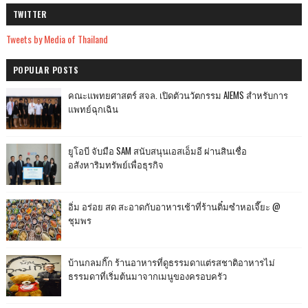
TWITTER
Tweets by Media of Thailand
POPULAR POSTS
คณะแพทยศาสตร์ สจล. เปิดตัวนวัตกรรม AIEMS สำหรับการ
แพทย์ฉุกเฉิน
ยูโอบี จับมือ SAM สนับสนุนเอสเอ็มอี ผ่านสินเชื่อ
อสังหาริมทรัพย์เพื่อธุรกิจ
อิ่ม อร่อย สด สะอาดกับอาหารเช้าที่ร้านติ๋มซำหอเจี๊ยะ @
ชุมพร
บ้านกลมกิ๊ก ร้านอาหารที่ดูธรรมดาแต่รสชาติอาหารไม่
ธรรมดาที่เริ่มต้นมาจากเมนูของครอบครัว