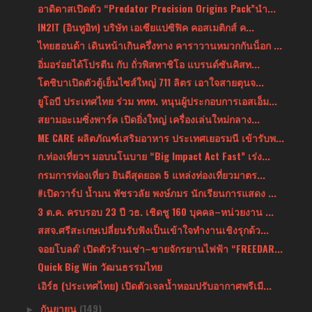
อาดิดาสเปิดตัว “Predator Precision Origins Pack”นำ...
IN2IT (อินทูอิท) บริษัท เอเซียแปซิฟิค คอสเมติกส์ ค...
ไทยฮอนด้า เดินหน้าเกินครึ่งทาง คาราวานหมวกกันน็อก ...
อิ่มอร่อยได้โปรตีน กับ ถั่วพิสทาชิโอ แบรนด์ซันคิสท...
โตชิบาเปิดตัวตู้เย็นไซส์ใหญ่ 711 ลิตร เอาใจสายตุนจ...
ยูโอบี ประเทศไทย ร่วม ททท. หนุนผู้ประกอบการเอสเอ็ม...
สยามอะเมซิ่งพาร์ค เปิดยิ่งใหญ่ เครื่องเล่นใหม่กลาง...
ME CARE ผลิตภัณฑ์เสริมอาหาร ประเทศเยอรมนี เข้ารับพ...
ก.ท่องเที่ยวฯ มอบนโนบาย “Big Impact Act Fast” เร่ง...
กรมการท่องเที่ยว ยินดีสุดยอด 5 แหล่งท่องเที่ยวมาตร...
#เปิดวาร์ป น้ำมน พัชรวลัย พงษ์ภมร นักเรียนการแสดง ...
3 ต.ค. ครบรอบ 23 ปี วธ. เชิดชู 160 บุคคล–หน่วยงาน ...
สสจ.ศรีสะเกษเปลี่ยนรับฟังเป็นเข้าใจทำงานเชิงรุกด้ว...
จอยโบลด์' เปิดตัวร้านเช่า–ขายจักรยานไฟฟ้า “FREEDAR...
Quick Big Win วัฒนธรรมไทย
เอิร์ธ (ประเทศไทย) เปิดตัวเจลน้ำหอมปรับอากาศพรีเมี...
กันยายน
(149)
►