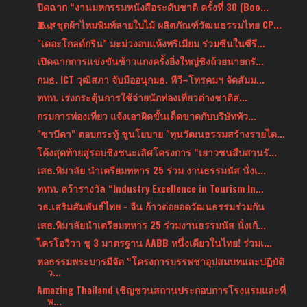
ปิดฉาก “งานมหกรรมหนังสือระดับชาติ ครั้งที่ 30 (Boo...
🧵🌿ชุดผ้าไหมพิมพ์ลายใบไม้ ผลิตภัณฑ์วัฒนธรรมไทย CP...
"เดอะโกลด์กรีน” มะม่วงอบแห้งพรีเมียม ร่วมซีนในซีรี...
เปิดฉากการแข่งขันข้าวแกงครั้งยิ่งใหญ่ชิงถ้วยนายกรั...
กมธ. ICT วุฒิสภา จับมืออนุกมธ. ทีวี–โทรคมฯ จัดสัมม...
‎ททท. เร่งกระตุ้นการใช้จ่ายนักท่องเที่ยวต่างชาติส่...
กรมการท่องเที่ยว แจ้งเอาผิดขั้นเด็ดขาดกับบริษัททัว...
"ซาบีดา" ตอบกระทู้ ชูนโยบาย "ทุนวัฒนธรรมสร้างรายได...
โค้งสุดท้ายสู่รอบชิงชนะเลิศโครงการ “เยาวชนสืบสานรั...
เสธ.หิมาลัย นำเตรียมทหาร 25 ร่วม งานธรรมนัส นั่งเ...
ททท. คว้ารางวัล “Industry Excellence in Tourism In...
วธ.เสริมสัมพันธ์ไทย - จีน ก้าวต่อยอดวัฒนธรรมร่วมกัน
เสธ.หิมาลัยนำเตรียมทหาร 25 ร่วมงานธรรมนัส นั่งเก้...
ไครโอวิวา ชู 3 มาตรฐาน AABB หนึ่งเดียวในไทย! ร่วมเ...
หอธรรมพระบารมีจัด “โครงการบรรพชาอุปสมบทและปฏิบัติ
ว...
Amazing Thailand เชิญชวนสถานประกอบการโรงแรมและที่
พ...