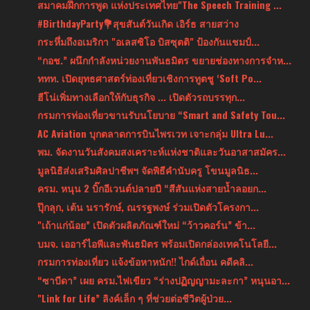
สมาคมฝึกการพูด แห่งประเทศไทย"The Speech Training ...
#BirthdayParty💐สุขสันต์วันเกิด เอิร์ธ สายสว่าง
กระหึ่มถึงอเมริกา "อเลสซิโอ บิสซุตติ" ป้องกันแชมป์...
“กอช.” ผนึกกำลังหน่วยงานพันธมิตร ขยายช่องทางการจำห...
ททท. เปิดยุทธศาสตร์ท่องเที่ยวเชิงการทูตชู ‘Soft Po...
ฮีโน่เพิ่มทางเลือกให้กับธุรกิจ ... เปิดตัวรถบรรทุก...
กรมการท่องเที่ยวขานรับนโยบาย “Smart and Safety Tou...
AC Aviation บุกตลาดการบินไพรเวท เจาะกลุ่ม Ultra Lu...
พม. จัดงานวันสังคมสงเคราะห์แห่งชาติและวันอาสาสมัคร...
มูลนิธิส่งเสริมศิลปาชีพฯ จัดพิธีคำนับครู โขนมูลนิธ...
ครม. หนุน 2 บิ๊กอีเวนต์ปลายปี “สีสันแห่งสายน้ำลอยก...
ปุ๊กลุก, เต้น นรารักษ์, ณรรฐพงษ์ ร่วมเปิดตัวโครงกา...
"เถ้าแก่น้อย” เปิดตัวผลิตภัณฑ์ใหม่ “ว้าวคอร์น” ข้า...
บมจ. เออาร์ไอพีและพันธมิตร พร้อมเปิดกล่องเทคโนโลยี...
กรมการท่องเที่ยว แจ้งข้อหาหนัก!! ไกด์เถื่อน คดีคลิ...
“ซาบีดา” เผย ครม.ไฟเขียว “ร่างปฏิญญามะละกา” หนุนอา...
"Link for Life” ลิงค์เล็ก ๆ ที่ช่วยต่อชีวิตผู้ป่วย...