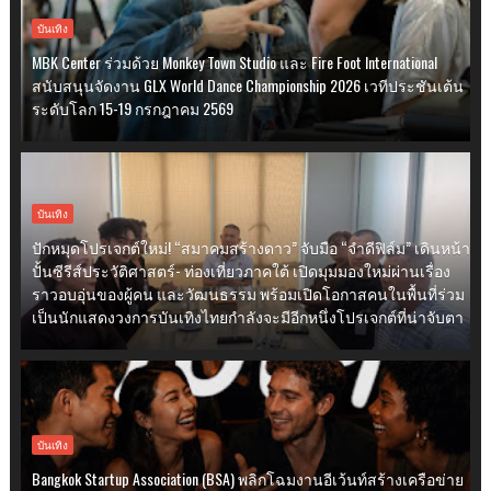
บันเทิง
MBK Center ร่วมด้วย Monkey Town Studio และ Fire Foot International
สนับสนุนจัดงาน GLX World Dance Championship 2026 เวทีประชันเต้น
ระดับโลก 15-19 กรกฎาคม 2569
บันเทิง
ปักหมุดโปรเจกต์ใหม่! “สมาคมสร้างดาว” จับมือ “จำดีฟิล์ม” เดินหน้า
ปั้นซีรีส์ประวัติศาสตร์- ท่องเที่ยวภาคใต้ เปิดมุมมองใหม่ผ่านเรื่อง
ราวอบอุ่นของผู้คน และวัฒนธรรม พร้อมเปิดโอกาสคนในพื้นที่ร่วม
เป็นนักแสดงวงการบันเทิงไทยกำลังจะมีอีกหนึ่งโปรเจกต์ที่น่าจับตา
บันเทิง
Bangkok Startup Association (BSA) พลิกโฉมงานอีเว้นท์สร้างเครือข่าย