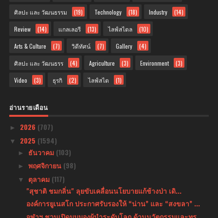
ศิลปะ และ วัฒนธรรม
(19)
Technology
(18)
Industry
(14)
Review
(14)
แกลเลอรี
(13)
ไลฟ์สไตล
(10)
Arts & Culture
(7)
วิดีทัศน์
(7)
Gallery
(4)
ศิลปะ และ วัฒนธรร
(4)
Agriculture
(3)
Environment
(3)
Video
(3)
ธุรกิ
(2)
ไลฟ์สไต
(1)
อ่านรายเดือน
2026
(707)
►
2025
(1594)
▼
ธันวาคม
(103)
►
พฤศจิกายน
(98)
►
ตุลาคม
(117)
▼
"สุชาติ ชมกลิ่น" ลุยขับเคลื่อนนโยบายแก้ช้างป่า เดิ...
องค์การยูเนสโก ประกาศรับรองให้ “น่าน” และ “สงขลา” ...
จุฬาฯ ชวนเปิดมุมมองผู้นำระดับโลก ด้านนวัตกรรมและทร...