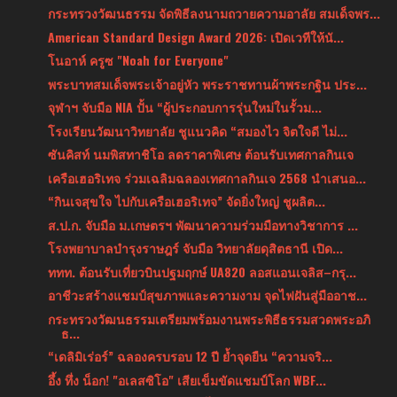
กระทรวงวัฒนธรรม จัดพิธีลงนามถวายความอาลัย สมเด็จพร...
American Standard Design Award 2026: เปิดเวทีให้นั...
โนอาห์ ครูซ "Noah for Everyone"
พระบาทสมเด็จพระเจ้าอยู่หัว พระราชทานผ้าพระกฐิน ประ...
จุฬาฯ จับมือ NIA ปั้น “ผู้ประกอบการรุ่นใหม่ในรั้วม...
โรงเรียนวัฒนาวิทยาลัย ชูแนวคิด “สมองไว จิตใจดี ไม่...
ซันคิสท์ นมพิสทาชิโอ ลดราคาพิเศษ ต้อนรับเทศกาลกินเจ
เครือเฮอริเทจ ร่วมเฉลิมฉลองเทศกาลกินเจ 2568 นำเสนอ...
“กินเจสุขใจ ไปกับเครือเฮอริเทจ” จัดยิ่งใหญ่ ชูผลิต...
ส.ป.ก. จับมือ ม.เกษตรฯ พัฒนาความร่วมมือทางวิชาการ ...
โรงพยาบาลบำรุงราษฎร์ จับมือ วิทยาลัยดุสิตธานี เปิด...
ททท. ต้อนรับเที่ยวบินปฐมฤกษ์ UA820 ลอสแอนเจลิส–กรุ...
อาชีวะสร้างแชมป์สุขภาพและความงาม จุดไฟฝันสู่มืออาช...
กระทรวงวัฒนธรรมเตรียมพร้อมงานพระพิธีธรรมสวดพระอภิ
ธ...
“เดลิมิเร่อร์” ฉลองครบรอบ 12 ปี ย้ำจุดยืน “ความจริ...
อึ้ง ทึ่ง น็อก! "อเลสซิโอ" เสียเข็มขัดแชมป์โลก WBF...