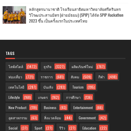
หลักสูตรนานาชาติ โรงเรียนสาธิตมหาวิทยาลัยศรีครินทร
วิโรฒประสานมิตร (ฝ่ายมัธยม) (SPIP) ได้จัด SPIP Hackathon
2023 ขึ้น เป็นครั้งแรกในประเทศไทย
TAGS
ไลฟ์สไตล์
(1472)
ธุรกิจ
(1327)
ผลิตภัณฑ์ใหม่
(767)
ท่องเที่ยว
(721)
ราชการ
(681)
สังคม
(509)
กีฬา
(498)
เทคโนโลยี
(287)
บันเทิง
(283)
Tourism
(195)
Lifestyle
(168)
เกษตร
(162)
การศึกษา
(136)
New Product
(119)
Business
(93)
Entertainment
(66)
อุตสาหกรรม
(63)
สิ่งแวดล้อม
(44)
Government
(42)
Social
(37)
Sport
(27)
รีวิว
(27)
Education
(22)