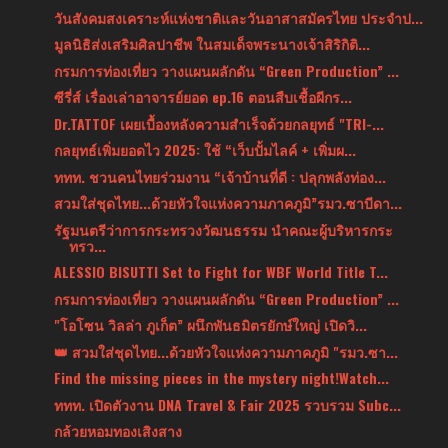
วันสังคมสงเคราะห์แห่งชาติและวันอาสาสมัครไทย ประจำป...
มูลนิธิส่งเสริมศิลปาชีพ ในสมเด็จพระนางเจ้าสิริกิติ...
กรมการท่องเที่ยว วางแผนผลักดัน “Green Production” ...
ซีรี่ส์ เรื่องเล่าอาจารย์ยอด ep.16 ตอนสืบเชื้อผีกร...
Dr.TATTOF เผยเบื้องหลังความสำเร็จด้วยกลยุทธ์ "TRI-...
กลยุทธ์เพิ่มยอดไว 2025: ใช้ “เว็บปั้มไลค์ + เพิ่มผ...
ททท. ชวนคนไทยร่วมงาน “เจ้าบ้านที่ดี : ปลุกพลังท่อง...
สวมใส่ชุดไทย...ด้วยหัวใจแห่งความภาคภูมิ”รมว.ซาบีดา...
รัฐมนตรีว่าการกระทรวงวัฒนธรรม นำคณะผู้บริหารกระ
ทรว...
ALESSIO BISUTTI Set to Fight for WBF World Title T...
กรมการท่องเที่ยว วางแผนผลักดัน “Green Production” ...
"โอโซน วิลล่า ภูเก็ต” ผนึกพันธมิตรยักษ์ใหญ่ เปิดวิ...
👑 สวมใส่ชุดไทย...ด้วยหัวใจแห่งความภาคภูมิ "รมว.ซา...
Find the missing pieces in the mystery night!Watch...
ททท. เปิดตัวงาน DNA Travel & Fair 2025 รวบรวม Subc...
กล้วยหอมทองเสิงสาง